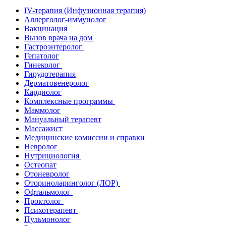
IV-терапия (Инфузионная терапия)
Аллерголог-иммунолог
Вакцинация
Вызов врача на дом
Гастроэнтеролог
Гепатолог
Гинеколог
Гирудотерапия
Дерматовенеролог
Кардиолог
Комплексные программы
Маммолог
Мануальный терапевт
Массажист
Медицинские комиссии и справки
Невролог
Нутрициология
Остеопат
Отоневролог
Оториноларинголог (ЛОР)
Офтальмолог
Проктолог
Психотерапевт
Пульмонолог