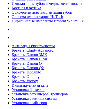
Имплантация зубов в медикаментозном сне
Костная пластика
Одномоментная имплантация зубов
Система имплантации Hi-Tech
Циркониевые импланты Bredent WhiteSKY
Активация брекет-систем
Брекеты Clarity Advanced
Брекеты Damon 3MX
Брекеты Damon Clear
Брекеты Damon Q
Брекеты Damon Q2
Брекеты Incognito
Брекеты Ortholight
Брекеты Victory
Индивидуальная капа
Установка брекетов
Установка ретейнеров, трейнеров
Установка съемных систем
Установка элайнеров