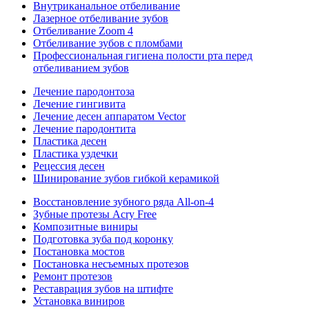
Внутриканальное отбеливание
Лазерное отбеливание зубов
Отбеливание Zoom 4
Отбеливание зубов с пломбами
Профессиональная гигиена полости рта перед
отбеливанием зубов
Лечение пародонтоза
Лечение гингивита
Лечение десен аппаратом Vector
Лечение пародонтита
Пластика десен
Пластика уздечки
Рецессия десен
Шинирование зубов гибкой керамикой
Восстановление зубного ряда All‑on‑4
Зубные протезы Acry Free
Композитные виниры
Подготовка зуба под коронку
Постановка мостов
Постановка несъемных протезов
Ремонт протезов
Реставрация зубов на штифте
Установка виниров