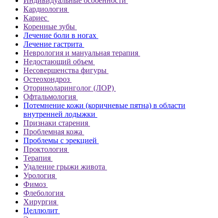
Индивидуальные особенности
Кардиология
Кариес
Коренные зубы
Лечение боли в ногах
Лечение гастрита
Неврология и мануальная терапия
Недостающий объем
Несовершенства фигуры
Остеохондроз
Оториноларинголог (ЛОР)
Офтальмология
Потемнение кожи (коричневые пятна) в области
внутренней лодыжки
Признаки старения
Проблемная кожа
Проблемы с эрекцией
Проктология
Терапия
Удаление грыжи живота
Урология
Фимоз
Флебология
Хирургия
Целлюлит