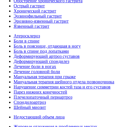
Обострение хронического гастрита
Острый гастрит
Хронический гастрит
Эозинофильный гастрит
Эрозивно-язвенный гастрит
Язвенный гастрит
Атеросклероз
Боли в спине
Боль в пояснице, отдающая в ногу
Боль в спине под лопатками
Деформирующий артроз суставов
Деформирующий спондилез
Лечение боли в ногах
Лечение головной боли
Мануальная терапия при грыже
Мануальная терапия шейного отдела позвоночника
Нарушение симметрии костей таза и его суставов
Парез нижних конечностей
Плечелопаточный периартроз
Спондилоартроз
Шейный миозит
Недостающий объем лица
Жировые отложения в проблемных местах