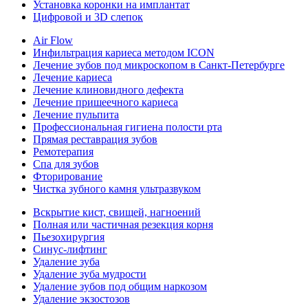
Установка коронки на имплантат
Цифровой и 3D слепок
Air Flow
Инфильтрация кариеса методом ICON
Лечение зубов под микроскопом в Санкт-Петербурге
Лечение кариеса
Лечение клиновидного дефекта
Лечение пришеечного кариеса
Лечение пульпита
Профессиональная гигиена полости рта
Прямая реставрация зубов
Ремотерапия
Спа для зубов
Фторирование
Чистка зубного камня ультразвуком
Вскрытие кист, свищей, нагноений
Полная или частичная резекция корня
Пьезохирургия
Синус-лифтинг
Удаление зуба
Удаление зуба мудрости
Удаление зубов под общим наркозом
Удаление экзостозов