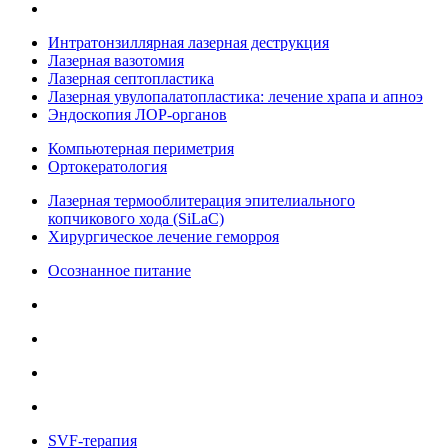
Интратонзиллярная лазерная деструкция
Лазерная вазотомия
Лазерная септопластика
Лазерная увулопалатопластика: лечение храпа и апноэ
Эндоскопия ЛОР-органов
Компьютерная периметрия
Ортокератология
Лазерная термооблитерация эпителиального
копчикового хода (SiLaC)
Хирургическое лечение геморроя
Осознанное питание
SVF-терапия