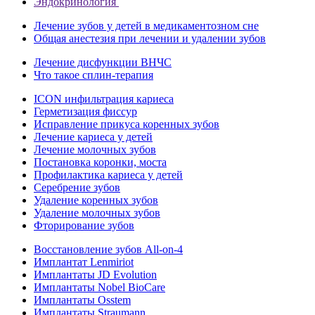
Эндокринология
Лечение зубов у детей в медикаментозном сне
Общая анестезия при лечении и удалении зубов
Лечение дисфункции ВНЧС
Что такое сплин-терапия
ICON инфильтрация кариеса
Герметизация фиссур
Исправление прикуса коренных зубов
Лечение кариеса у детей
Лечение молочных зубов
Постановка коронки, моста
Профилактика кариеса у детей
Серебрение зубов
Удаление коренных зубов
Удаление молочных зубов
Фторирование зубов
Восстановление зубов All‑on‑4
Имплантат Lenmiriot
Имплантаты JD Evolution
Имплантаты Nobel BioСare
Имплантаты Osstem
Имплантаты Straumann