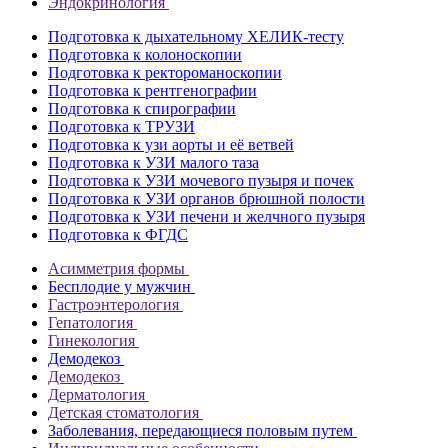
Эндокринология
Подготовка к дыхательному ХЕЛИК-тесту
Подготовка к колоноскопии
Подготовка к ректороманоскопии
Подготовка к рентгенографии
Подготовка к спирографии
Подготовка к ТРУЗИ
Подготовка к узи аорты и её ветвей
Подготовка к УЗИ малого таза
Подготовка к УЗИ мочевого пузыря и почек
Подготовка к УЗИ органов брюшной полости
Подготовка к УЗИ печени и желчного пузыря
Подготовка к ФГДС
Асимметрия формы
Бесплодие у мужчин
Гастроэнтерология
Гепатология
Гинекология
Демодекоз
Демодекоз
Дерматология
Детская стоматология
Заболевания, передающиеся половым путем