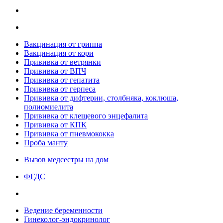
Вакцинация от гриппа
Вакцинация от кори
Прививка от ветрянки
Прививка от ВПЧ
Прививка от гепатита
Прививка от герпеса
Прививка от дифтерии, столбняка, коклюша,
полиомиелита
Прививка от клещевого энцефалита
Прививка от КПК
Прививка от пневмококка
Проба манту
Вызов медсестры на дом
ФГДС
Ведение беременности
Гинеколог-эндокринолог