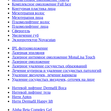
Комплексное омоложение Full face
Контурная пластика лица
Мезотерапия волос
Мезотерапия лица
Плазмолифтинг волос
Плазмолифтинг лица
Сферогель
Увеличение губ
Экзопротектор Novacutan
IPL фотоомоложение
Лазерная эпиляция
Лазерное интимное омоложение MonaLisa Touch
Лазерное омоложение
Лазерное удаление сосудистых образований
Лечение купероза и удаление сосудистых патологий
Удаление звездочек, лечение варикоза
Удаление сосудистых звездочек, сеточек на лице
Нитевой лифтинг Dermafil Boca
Нитевой лифтинг тела
Нити Aptos
Нити Dermafil Happy lift
Alpha Beta Complex Gel