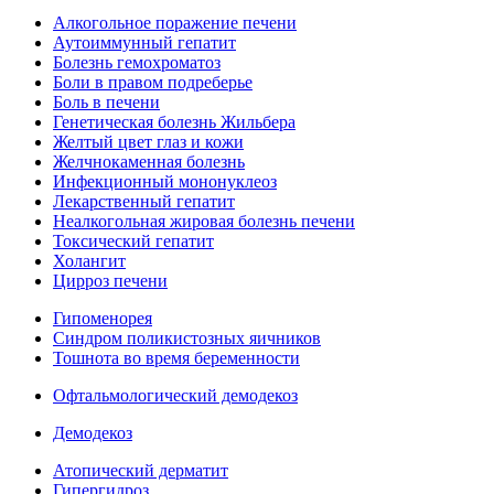
Алкогольное поражение печени
Аутоиммунный гепатит
Болезнь гемохроматоз
Боли в правом подреберье
Боль в печени
Генетическая болезнь Жильбера
Желтый цвет глаз и кожи
Желчнокаменная болезнь
Инфекционный мононуклеоз
Лекарственный гепатит
Неалкогольная жировая болезнь печени
Токсический гепатит
Холангит
Цирроз печени
Гипоменорея
Синдром поликистозных яичников
Тошнота во время беременности
Офтальмологический демодекоз
Демодекоз
Атопический дерматит
Гипергидроз