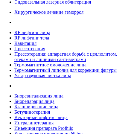
Эндовазальная лазерная облитерация
Хирургическое лечение геморроя
RF лифтинг лица
RF лифтинг тела
Кавитация
Прессотерапия
Прессотерапия: аппаратная борьба с целлюлитом,
отеками и лишними сантиметрами
Термомагнитное омоложение лица
Термомагнитный липолиз для коррекции фигуры
Ультразвуковая чистка лица
Биоревитализация лица
Биорепарация лица
Бланширование лица
Ботулинотерапия
Векторный лифтинг лица
Интралипотерапия
Инъекция препарата Profhilo
Коллагеновое омоложение Nithya