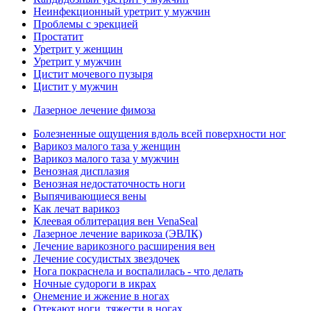
Неинфекционный уретрит у мужчин
Проблемы с эрекцией
Простатит
Уретрит у женщин
Уретрит у мужчин
Цистит мочевого пузыря
Цистит у мужчин
Лазерное лечение фимоза
Болезненные ощущения вдоль всей поверхности ног
Варикоз малого таза у женщин
Варикоз малого таза у мужчин
Венозная дисплазия
Венозная недостаточность ноги
Выпячивающиеся вены
Как лечат варикоз
Клеевая облитерация вен VenaSeal
Лазерное лечение варикоза (ЭВЛК)
Лечение варикозного расширения вен
Лечение сосудистых звездочек
Нога покраснела и воспалилась - что делать
Ночные судороги в икрах
Онемение и жжение в ногах
Отекают ноги, тяжести в ногах