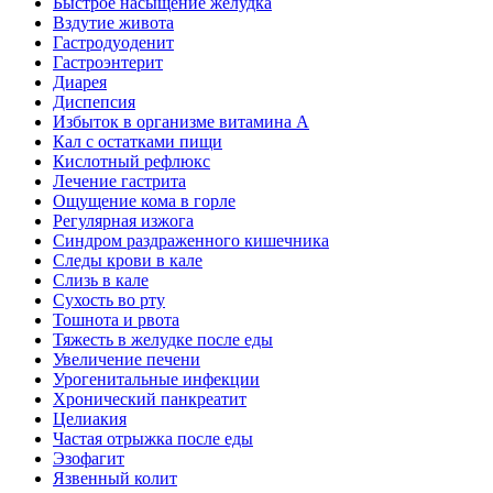
Быстрое насыщение желудка
Вздутие живота
Гастродуоденит
Гастроэнтерит
Диарея
Диспепсия
Избыток в организме витамина А
Кал с остатками пищи
Кислотный рефлюкс
Лечение гастрита
Ощущение кома в горле
Регулярная изжога
Синдром раздраженного кишечника
Следы крови в кале
Слизь в кале
Сухость во рту
Тошнота и рвота
Тяжесть в желудке после еды
Увеличение печени
Урогенитальные инфекции
Хронический панкреатит
Целиакия
Частая отрыжка после еды
Эзофагит
Язвенный колит