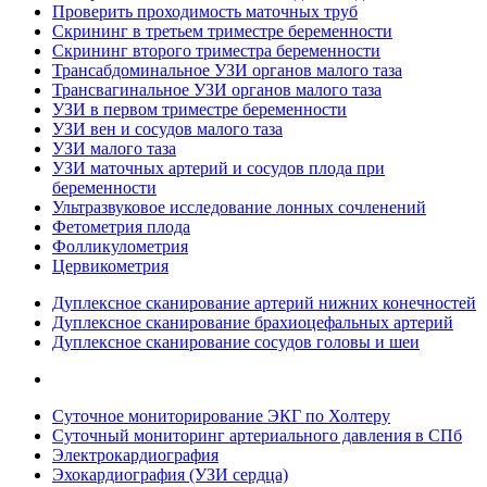
Проверить проходимость маточных труб
Скрининг в третьем триместре беременности
Скрининг второго триместра беременности
Трансабдоминальное УЗИ органов малого таза
Трансвагинальное УЗИ органов малого таза
УЗИ в первом триместре беременности
УЗИ вен и сосудов малого таза
УЗИ малого таза
УЗИ маточных артерий и сосудов плода при
беременности
Ультразвуковое исследование лонных сочленений
Фетометрия плода
Фолликулометрия
Цервикометрия
Дуплексное сканирование артерий нижних конечностей
Дуплексное сканирование брахиоцефальных артерий
Дуплексное сканирование сосудов головы и шеи
Суточное мониторирование ЭКГ по Холтеру
Суточный мониторинг артериального давления в СПб
Электрокардиография
Эхокардиография (УЗИ сердца)