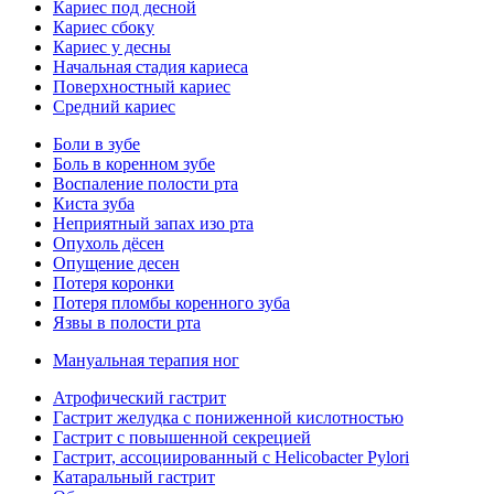
Кариес под десной
Кариес сбоку
Кариес у десны
Начальная стадия кариеса
Поверхностный кариес
Средний кариес
Боли в зубе
Боль в коренном зубе
Воспаление полости рта
Киста зуба
Неприятный запах изо рта
Опухоль дёсен
Опущение десен
Потеря коронки
Потеря пломбы коренного зуба
Язвы в полости рта
Мануальная терапия ног
Атрофический гастрит
Гастрит желудка с пониженной кислотностью
Гастрит с повышенной секрецией
Гастрит, ассоциированный с Helicobacter Pylori
Катаральный гастрит