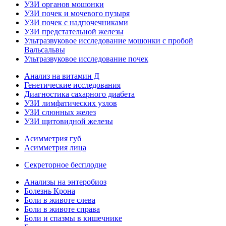
УЗИ органов мошонки
УЗИ почек и мочевого пузыря
УЗИ почек с надпочечниками
УЗИ предстательной железы
Ультразвуковое исследование мошонки с пробой
Вальсальвы
Ультразвуковое исследование почек
Анализ на витамин Д
Генетические исследования
Диагностика сахарного диабета
УЗИ лимфатических узлов
УЗИ слюнных желез
УЗИ щитовидной железы
Асимметрия губ
Асимметрия лица
Секреторное бесплодие
Анализы на энтеробиоз
Болезнь Крона
Боли в животе слева
Боли в животе справа
Боли и спазмы в кишечнике