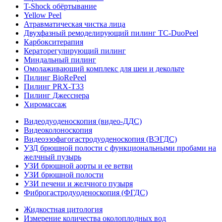
T-Shock обёртывание
Yellow Peel
Атравматическая чистка лица
Двухфазный ремоделирующий пилинг TC-DuoPeel
Карбокситерапия
Кераторегулирующий пилинг
Миндальный пилинг
Омолаживающий комплекс для шеи и декольте
Пилинг BioRePeel
Пилинг PRX-T33
Пилинг Джесснера
Хиромассаж
Видеодуоденоскопия (видео-ДДС)
Видеоколоноскопия
Видеоэзофагогастродуоденоскопия (ВЭГДС)
УЗД брюшной полости с функциональными пробами на
желчный пузырь
УЗИ брюшной аорты и ее ветви
УЗИ брюшной полости
УЗИ печени и желчного пузыря
Фиброгастродуоденоскопия (ФГДС)
Жидкостная цитология
Измерение количества околоплодных вод