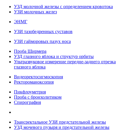
УЗД молочной железы с определением кровотока
УЗИ молочных желез
ЭНМГ
УЗИ тазобедренных суставов
УЗИ гайморовых пазух носа
Проба Ширмера
УЗД глазного яблока и структур орбиты
Ультразвуковое измерение передне-заднего отрезка
глазного яблока
Видеоректосигмоскопия
Ректороманоксопия
Пикфлоуметрия
Проба с бронхолитиком
Спирография
Трансректальное УЗИ предстательной железы
УЗД мочевого пузыря и предстательной железы