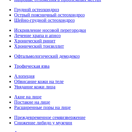
Грудной остеохондроз
Острый поясничный остеохондроз
Шейно-грудной остеохондроз
Искривление носовой перегородки
Лечение храпа и апноэ
Хронический ринит
Хронический тонзиллит
Офтальмологический демодекоз
Трофическая язва
Алопеция
Обвисание кожи на теле
Увядание кожи лица
Акне на лице
Постакне на лице
Расширенные поры на лице
Преждевременное семяизвержение
Снижение либидо у мужчин