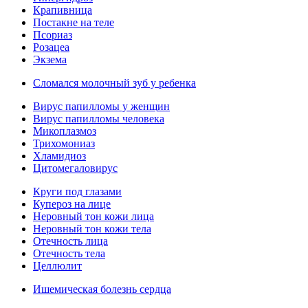
Крапивница
Постакне на теле
Псориаз
Розацеа
Экзема
Сломался молочный зуб у ребенка
Вирус папилломы у женщин
Вирус папилломы человека
Микоплазмоз
Трихомониаз
Хламидиоз
Цитомегаловирус
Круги под глазами
Купероз на лице
Неровный тон кожи лица
Неровный тон кожи тела
Отечность лица
Отечность тела
Целлюлит
Ишемическая болезнь сердца