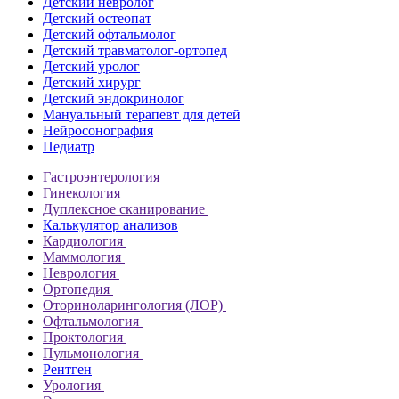
Детский невролог
Детский остеопат
Детский офтальмолог
Детский травматолог-ортопед
Детский уролог
Детский хирург
Детский эндокринолог
Мануальный терапевт для детей
Нейросонография
Педиатр
Гастроэнтерология
Гинекология
Дуплексное сканирование
Калькулятор анализов
Кардиология
Маммология
Неврология
Ортопедия
Оториноларингология (ЛОР)
Офтальмология
Проктология
Пульмонология
Рентген
Урология