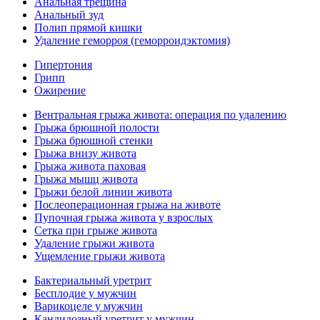
Анальная трещина
Анальный зуд
Полип прямой кишки
Удаление геморроя (геморроидэктомия)
Гипертония
Грипп
Ожирение
Вентральная грыжа живота: операция по удалению
Грыжа брюшной полости
Грыжа брюшной стенки
Грыжа внизу живота
Грыжа живота паховая
Грыжа мышц живота
Грыжи белой линии живота
Послеоперационная грыжа на животе
Пупочная грыжа живота у взрослых
Сетка при грыже живота
Удаление грыжи живота
Ущемление грыжи живота
Бактериальный уретрит
Бесплодие у мужчин
Варикоцеле у мужчин
Кандидозный уретрит у мужчин