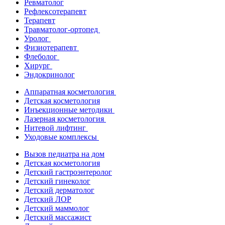
Ревматолог
Рефлексотерапевт
Терапевт
Травматолог-ортопед
Уролог
Физиотерапевт
Флеболог
Хирург
Эндокринолог
Аппаратная косметология
Детская косметология
Инъекционные методики
Лазерная косметология
Нитевой лифтинг
Уходовые комплексы
Вызов педиатра на дом
Детская косметология
Детский гастроэнтеролог
Детский гинеколог
Детский дерматолог
Детский ЛОР
Детский маммолог
Детский массажист