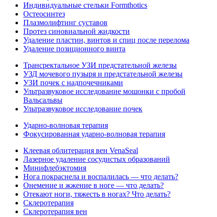
Индивидуальные стельки Formthotics
Остеосинтез
Плазмолифтинг суставов
Протез синовиальной жидкости
Удаление пластин, винтов и спиц после перелома
Удаление позиционного винта
Трансректальное УЗИ предстательной железы
УЗД мочевого пузыря и предстательной железы
УЗИ почек с надпочечниками
Ультразвуковое исследование мошонки с пробой
Вальсальвы
Ультразвуковое исследование почек
Ударно-волновая терапия
Фокусированная ударно-волновая терапия
Клеевая облитерация вен VenaSeal
Лазерное удаление сосудистых образований
Минифлебэктомия
Нога покраснела и воспалилась — что делать?
Онемение и жжение в ноге — что делать?
Отекают ноги, тяжесть в ногах? Что делать?
Склеротерапия
Склеротерапия вен