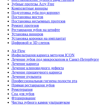
Зубные протезы Acry Free
Композитные виниры
Подготовка зуба под коронку
Постановка мостов
Постановка несъемных протезов
Ремонт протезов
Реставрация зубов на штифте
Установка виниров
Установка коронки на имплантат
Цифровой и 3D слепок
Air Flow
Инфильтрация кариеса методом ICON
Лечение зубов под микроскопом в Санкт-Петербурге
Лечение кариеса
Лечение клиновидного дефекта
Лечение пришеечного кариеса
Лечение пульпита
Профессиональная гигиена полости рта
Прямая реставрация зубов
Ремотерапия
Спа для зубов
Фторирование
Чистка зубного камня ультразвуком