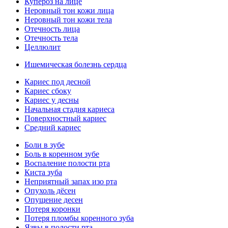
Купероз на лице
Неровный тон кожи лица
Неровный тон кожи тела
Отечность лица
Отечность тела
Целлюлит
Ишемическая болезнь сердца
Кариес под десной
Кариес сбоку
Кариес у десны
Начальная стадия кариеса
Поверхностный кариес
Средний кариес
Боли в зубе
Боль в коренном зубе
Воспаление полости рта
Киста зуба
Неприятный запах изо рта
Опухоль дёсен
Опущение десен
Потеря коронки
Потеря пломбы коренного зуба
Язвы в полости рта