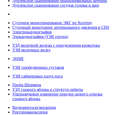
Дуплексное сканирование брахиоцефальных артерий
Дуплексное сканирование сосудов головы и шеи
Суточное мониторирование ЭКГ по Холтеру
Суточный мониторинг артериального давления в СПб
Электрокардиография
Эхокардиография (УЗИ сердца)
УЗД молочной железы с определением кровотока
УЗИ молочных желез
ЭНМГ
УЗИ тазобедренных суставов
УЗИ гайморовых пазух носа
Проба Ширмера
УЗД глазного яблока и структур орбиты
Ультразвуковое измерение передне-заднего отрезка
глазного яблока
Видеоректосигмоскопия
Ректороманоксопия