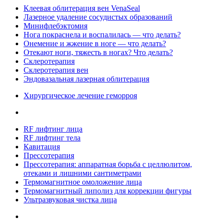
Клеевая облитерация вен VenaSeal
Лазерное удаление сосудистых образований
Минифлебэктомия
Нога покраснела и воспалилась — что делать?
Онемение и жжение в ноге — что делать?
Отекают ноги, тяжесть в ногах? Что делать?
Склеротерапия
Склеротерапия вен
Эндовазальная лазерная облитерация
Хирургическое лечение геморроя
RF лифтинг лица
RF лифтинг тела
Кавитация
Прессотерапия
Прессотерапия: аппаратная борьба с целлюлитом,
отеками и лишними сантиметрами
Термомагнитное омоложение лица
Термомагнитный липолиз для коррекции фигуры
Ультразвуковая чистка лица