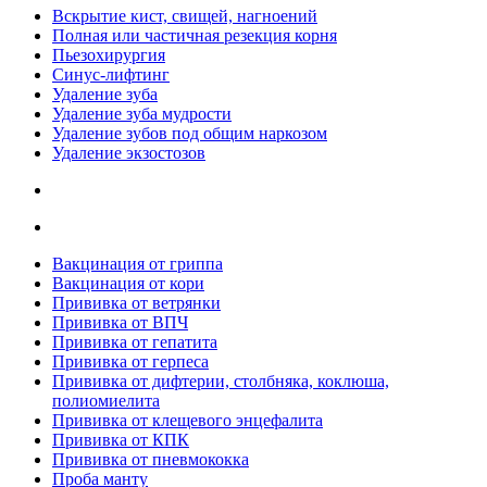
Вскрытие кист, свищей, нагноений
Полная или частичная резекция корня
Пьезохирургия
Синус-лифтинг
Удаление зуба
Удаление зуба мудрости
Удаление зубов под общим наркозом
Удаление экзостозов
Вакцинация от гриппа
Вакцинация от кори
Прививка от ветрянки
Прививка от ВПЧ
Прививка от гепатита
Прививка от герпеса
Прививка от дифтерии, столбняка, коклюша,
полиомиелита
Прививка от клещевого энцефалита
Прививка от КПК
Прививка от пневмококка
Проба манту