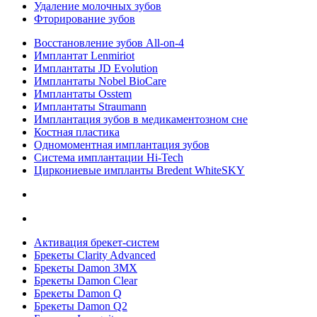
Удаление молочных зубов
Фторирование зубов
Восстановление зубов All‑on‑4
Имплантат Lenmiriot
Имплантаты JD Evolution
Имплантаты Nobel BioСare
Имплантаты Osstem
Имплантаты Straumann
Имплантация зубов в медикаментозном сне
Костная пластика
Одномоментная имплантация зубов
Система имплантации Hi-Tech
Циркониевые импланты Bredent WhiteSKY
Активация брекет-систем
Брекеты Clarity Advanced
Брекеты Damon 3MX
Брекеты Damon Clear
Брекеты Damon Q
Брекеты Damon Q2