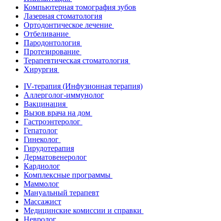
Компьютерная томография зубов
Лазерная стоматология
Ортодонтическое лечение
Отбеливание
Пародонтология
Протезирование
Терапевтическая стоматология
Хирургия
IV-терапия (Инфузионная терапия)
Аллерголог-иммунолог
Вакцинация
Вызов врача на дом
Гастроэнтеролог
Гепатолог
Гинеколог
Гирудотерапия
Дерматовенеролог
Кардиолог
Комплексные программы
Маммолог
Мануальный терапевт
Массажист
Медицинские комиссии и справки
Невролог