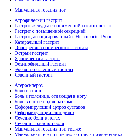
Мануальная терапия ног
Атрофический гастрит
Гастрит желудка с пониженной кислотностью
Гастрит с повышенной секрецией
Гастрит, ассоциированный с Helicobacter Pylori
Катаральный гастрит
Обострение хронического гастрита
Острый гастрит
Хронический гастрит
Эозинофильный гастрит
Эрозивно-язвенный гастрит
Язвенный гастрит
Атеросклероз
Боли в спине
Боль в пояснице, отдающая в ногу
Боль в спине под лопатками
Деформирующий артроз суставов
Деформирующий спондилез
Лечение боли в ногах
Лечение головной боли
Мануальная терапия при грыже
Мануальная терапия шейного отдела позвоночника