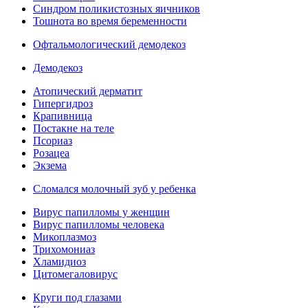
Синдром поликистозных яичников
Тошнота во время беременности
Офтальмологический демодекоз
Демодекоз
Атопический дерматит
Гипергидроз
Крапивница
Постакне на теле
Псориаз
Розацеа
Экзема
Сломался молочный зуб у ребенка
Вирус папилломы у женщин
Вирус папилломы человека
Микоплазмоз
Трихомониаз
Хламидиоз
Цитомегаловирус
Круги под глазами