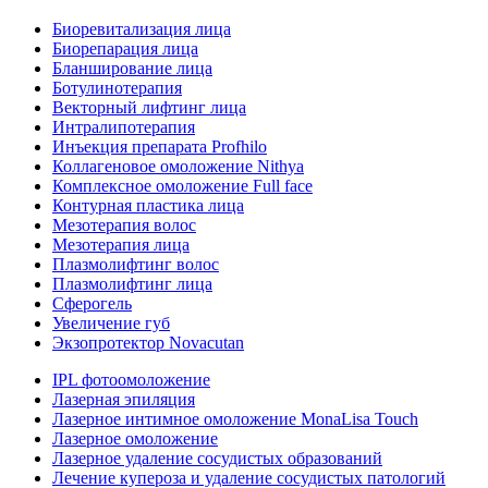
Биоревитализация лица
Биорепарация лица
Бланширование лица
Ботулинотерапия
Векторный лифтинг лица
Интралипотерапия
Инъекция препарата Profhilo
Коллагеновое омоложение Nithya
Комплексное омоложение Full face
Контурная пластика лица
Мезотерапия волос
Мезотерапия лица
Плазмолифтинг волос
Плазмолифтинг лица
Сферогель
Увеличение губ
Экзопротектор Novacutan
IPL фотоомоложение
Лазерная эпиляция
Лазерное интимное омоложение MonaLisa Touch
Лазерное омоложение
Лазерное удаление сосудистых образований
Лечение купероза и удаление сосудистых патологий