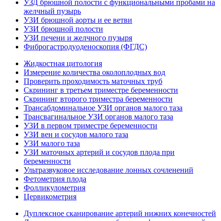
УЗД брюшной полости с функциональными пробами на
желчный пузырь
УЗИ брюшной аорты и ее ветви
УЗИ брюшной полости
УЗИ печени и желчного пузыря
Фиброгастродуоденоскопия (ФГДС)
Жидкостная цитология
Измерение количества околоплодных вод
Проверить проходимость маточных труб
Скрининг в третьем триместре беременности
Скрининг второго триместра беременности
Трансабдоминальное УЗИ органов малого таза
Трансвагинальное УЗИ органов малого таза
УЗИ в первом триместре беременности
УЗИ вен и сосудов малого таза
УЗИ малого таза
УЗИ маточных артерий и сосудов плода при
беременности
Ультразвуковое исследование лонных сочленений
Фетометрия плода
Фолликулометрия
Цервикометрия
Дуплексное сканирование артерий нижних конечностей