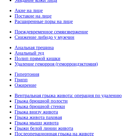
Увядание кожи лица
Акне на лице
Постакне на лице
Расширенные поры на лице
Преждевременное семяизвержение
Снижение либидо у мужчин
Анальная трещина
Анальный зуд
Полип прямой кишки
Удаление геморроя (геморроидэктомия)
Гипертония
Грипп
Ожирение
Вентральная грыжа живота: операция по удалению
Грыжа брюшной полости
Грыжа брюшной стенки
Грыжа внизу живота
Грыжа живота паховая
Грыжа мышц живота
Грыжи белой линии живота
Послеоперационная грыжа на животе