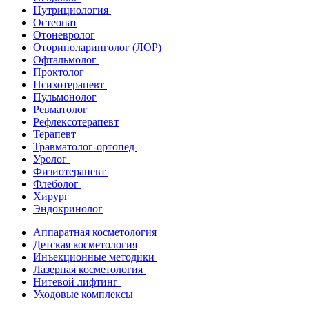
Нутрициология
Остеопат
Отоневролог
Оториноларинголог (ЛОР)
Офтальмолог
Проктолог
Психотерапевт
Пульмонолог
Ревматолог
Рефлексотерапевт
Терапевт
Травматолог-ортопед
Уролог
Физиотерапевт
Флеболог
Хирург
Эндокринолог
Аппаратная косметология
Детская косметология
Инъекционные методики
Лазерная косметология
Нитевой лифтинг
Уходовые комплексы