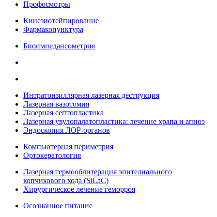
Профосмотры
Кинезиотейпирование
Фармакопунктура
Биоимпедансометрия
Интратонзиллярная лазерная деструкция
Лазерная вазотомия
Лазерная септопластика
Лазерная увулопалатопластика: лечение храпа и апноэ
Эндоскопия ЛОР-органов
Компьютерная периметрия
Ортокератология
Лазерная термооблитерация эпителиального
копчикового хода (SiLaC)
Хирургическое лечение геморроя
Осознанное питание