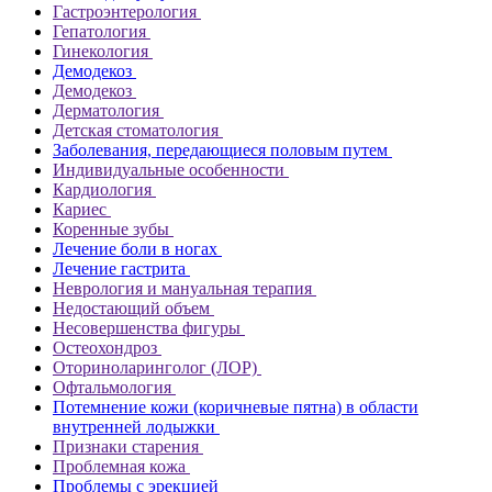
Гастроэнтерология
Гепатология
Гинекология
Демодекоз
Демодекоз
Дерматология
Детская стоматология
Заболевания, передающиеся половым путем
Индивидуальные особенности
Кардиология
Кариес
Коренные зубы
Лечение боли в ногах
Лечение гастрита
Неврология и мануальная терапия
Недостающий объем
Несовершенства фигуры
Остеохондроз
Оториноларинголог (ЛОР)
Офтальмология
Потемнение кожи (коричневые пятна) в области
внутренней лодыжки
Признаки старения
Проблемная кожа
Проблемы с эрекцией