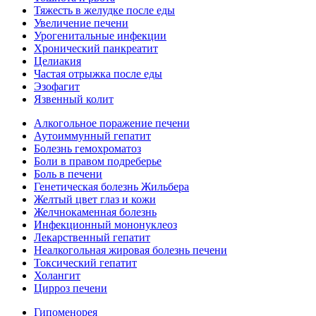
Тяжесть в желудке после еды
Увеличение печени
Урогенитальные инфекции
Хронический панкреатит
Целиакия
Частая отрыжка после еды
Эзофагит
Язвенный колит
Алкогольное поражение печени
Аутоиммунный гепатит
Болезнь гемохроматоз
Боли в правом подреберье
Боль в печени
Генетическая болезнь Жильбера
Желтый цвет глаз и кожи
Желчнокаменная болезнь
Инфекционный мононуклеоз
Лекарственный гепатит
Неалкогольная жировая болезнь печени
Токсический гепатит
Холангит
Цирроз печени
Гипоменорея