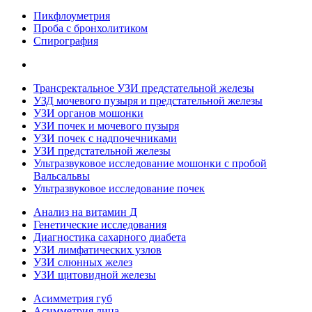
Пикфлоуметрия
Проба с бронхолитиком
Спирография
Трансректальное УЗИ предстательной железы
УЗД мочевого пузыря и предстательной железы
УЗИ органов мошонки
УЗИ почек и мочевого пузыря
УЗИ почек с надпочечниками
УЗИ предстательной железы
Ультразвуковое исследование мошонки с пробой
Вальсальвы
Ультразвуковое исследование почек
Анализ на витамин Д
Генетические исследования
Диагностика сахарного диабета
УЗИ лимфатических узлов
УЗИ слюнных желез
УЗИ щитовидной железы
Асимметрия губ
Асимметрия лица