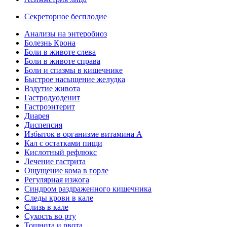
Секреторное бесплодие
Анализы на энтеробиоз
Болезнь Крона
Боли в животе слева
Боли в животе справа
Боли и спазмы в кишечнике
Быстрое насыщение желудка
Вздутие живота
Гастродуоденит
Гастроэнтерит
Диарея
Диспепсия
Избыток в организме витамина А
Кал с остатками пищи
Кислотный рефлюкс
Лечение гастрита
Ощущение кома в горле
Регулярная изжога
Синдром раздраженного кишечника
Следы крови в кале
Слизь в кале
Сухость во рту
Тошнота и рвота