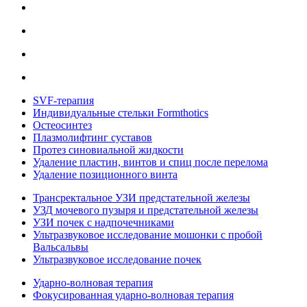
SVF-терапия
Индивидуальные стельки Formthotics
Остеосинтез
Плазмолифтинг суставов
Протез синовиальной жидкости
Удаление пластин, винтов и спиц после перелома
Удаление позиционного винта
Трансректальное УЗИ предстательной железы
УЗД мочевого пузыря и предстательной железы
УЗИ почек с надпочечниками
Ультразвуковое исследование мошонки с пробой
Вальсальвы
Ультразвуковое исследование почек
Ударно-волновая терапия
Фокусированная ударно-волновая терапия