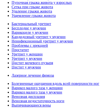
Пупочная грыжа живота у взрослых
Сетка при грыже живота
Удаление грыжи живота
Ущемление грыжи живота
Бактериальный уретрит
Бесплодие у мужчин
Варикоцеле у мужчин
Кандидозный уретрит у мужчин
Неинфекционный уретрит у мужчин
Проблемы с эрекцией
Простатит
Уретрит у женщин
Уретрит у мужчин
Цистит мочевого пузыря
Цистит у мужчин
Лазерное лечение фимоза
Болезненные ощущения вдоль всей поверхности ног
Варикоз малого таза у женщин
Варикоз малого таза у мужчин
Венозная дисплазия
Венозная недостаточность ноги
Выпячивающиеся вены