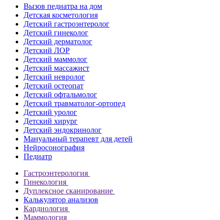
Вызов педиатра на дом
Детская косметология
Детский гастроэнтеролог
Детский гинеколог
Детский дерматолог
Детский ЛОР
Детский маммолог
Детский массажист
Детский невролог
Детский остеопат
Детский офтальмолог
Детский травматолог-ортопед
Детский уролог
Детский хирург
Детский эндокринолог
Мануальный терапевт для детей
Нейросонография
Педиатр
Гастроэнтерология
Гинекология
Дуплексное сканирование
Калькулятор анализов
Кардиология
Маммология