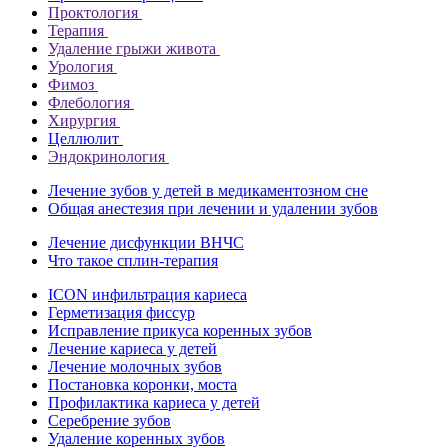
Проктология
Терапия
Удаление грыжи живота
Урология
Фимоз
Флебология
Хирургия
Целлюлит
Эндокринология
Лечение зубов у детей в медикаментозном сне
Общая анестезия при лечении и удалении зубов
Лечение дисфункции ВНЧС
Что такое сплин-терапия
ICON инфильтрация кариеса
Герметизация фиссур
Исправление прикуса коренных зубов
Лечение кариеса у детей
Лечение молочных зубов
Постановка коронки, моста
Профилактика кариеса у детей
Серебрение зубов
Удаление коренных зубов