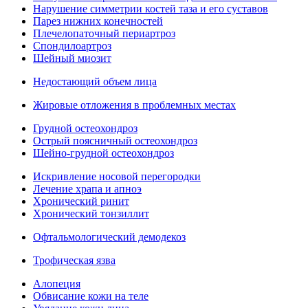
Нарушение симметрии костей таза и его суставов
Парез нижних конечностей
Плечелопаточный периартроз
Спондилоартроз
Шейный миозит
Недостающий объем лица
Жировые отложения в проблемных местах
Грудной остеохондроз
Острый поясничный остеохондроз
Шейно-грудной остеохондроз
Искривление носовой перегородки
Лечение храпа и апноэ
Хронический ринит
Хронический тонзиллит
Офтальмологический демодекоз
Трофическая язва
Алопеция
Обвисание кожи на теле