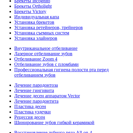
Брекеты Incognito
Брекеты Ortholight
Брекеты Victory
Индивидуальная капа
Установка брекетов
Установка ретейнеров, трейнеров
Установка съемных систем
Установка элайнеров
Внутриканальное отбеливание
Лазерное отбеливание зубов
Отбеливание Zoom 4
Отбеливание зубов с пломбами
Профессиональная гигиена полости рта перед
отбеливанием зубов
Лечение пародонтоза
Лечение гингивита
Лечение десен аппаратом Vector
Лечение пародонтита
Пластика десен
Пластика уздечки
Рецессия десен
Шинирование зубов гибкой керамикой
Восстановление зубного ряда All‑on‑4