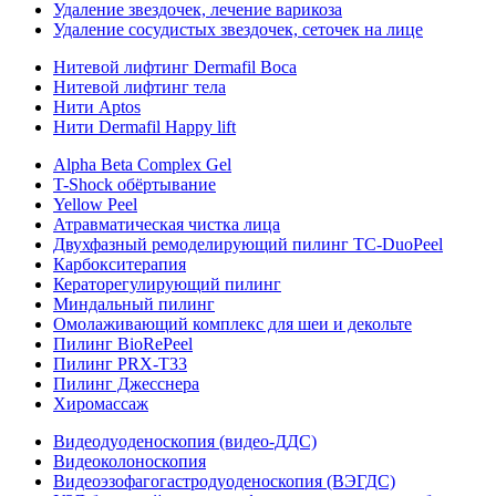
Удаление звездочек, лечение варикоза
Удаление сосудистых звездочек, сеточек на лице
Нитевой лифтинг Dermafil Boca
Нитевой лифтинг тела
Нити Aptos
Нити Dermafil Happy lift
Alpha Beta Complex Gel
T-Shock обёртывание
Yellow Peel
Атравматическая чистка лица
Двухфазный ремоделирующий пилинг TC-DuoPeel
Карбокситерапия
Кераторегулирующий пилинг
Миндальный пилинг
Омолаживающий комплекс для шеи и декольте
Пилинг BioRePeel
Пилинг PRX-T33
Пилинг Джесснера
Хиромассаж
Видеодуоденоскопия (видео-ДДС)
Видеоколоноскопия
Видеоэзофагогастродуоденоскопия (ВЭГДС)