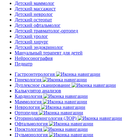
Детский маммолог
Детский массажист
Детский невролог
Детский остеопат
Детский офтальмолог
Детский травматолог-ортопед
Детский уролог
Детский хирург
Детский эндокринолог
Мануальный терапевт для детей
Нейросонография
Педиатр
Гастроэнтерология
Гинекология
Дуплексное сканирование
Калькулятор анализов
Кардиология
Маммология
Неврология
Ортопедия
Оториноларингология (ЛОР)
Офтальмология
Проктология
Пульмонология