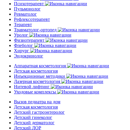
Психотерапевт
Пульмонолог
Ревматолог
Рефлексотерапевт
Терапевт
Травматолог-ортопед
Уролог
Физиотерапевт
Флеболог
Хирург
Эндокринолог
Аппаратная косметология
Детская косметология
Инъекционные методики
Лазерная косметология
Нитевой лифтинг
Уходовые комплексы
Вызов педиатра на дом
Детская косметология
Детский гастроэнтеролог
Детский гинеколог
Детский дерматолог
Детский ЛОР