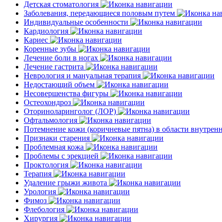
Детская стоматология
Заболевания, передающиеся половым путем
Индивидуальные особенности
Кардиология
Кариес
Коренные зубы
Лечение боли в ногах
Лечение гастрита
Неврология и мануальная терапия
Недостающий объем
Несовершенства фигуры
Остеохондроз
Оториноларинголог (ЛОР)
Офтальмология
Потемнение кожи (коричневые пятна) в области внутре
Признаки старения
Проблемная кожа
Проблемы с эрекцией
Проктология
Терапия
Удаление грыжи живота
Урология
Фимоз
Флебология
Хирургия