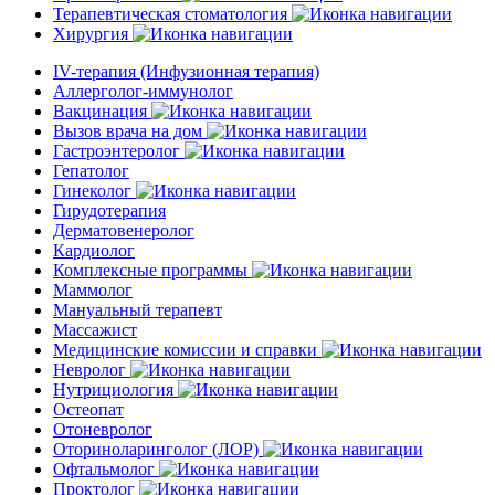
Терапевтическая стоматология
Хирургия
IV-терапия (Инфузионная терапия)
Аллерголог-иммунолог
Вакцинация
Вызов врача на дом
Гастроэнтеролог
Гепатолог
Гинеколог
Гирудотерапия
Дерматовенеролог
Кардиолог
Комплексные программы
Маммолог
Мануальный терапевт
Массажист
Медицинские комиссии и справки
Невролог
Нутрициология
Остеопат
Отоневролог
Оториноларинголог (ЛОР)
Офтальмолог
Проктолог