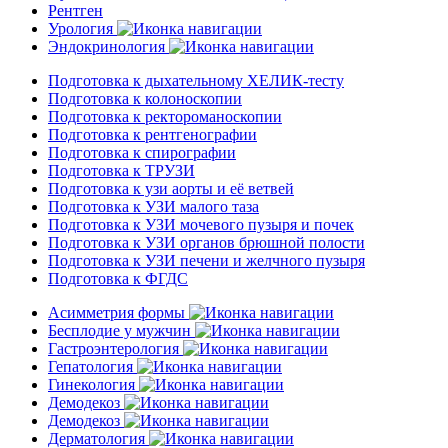
Рентген
Урология
Эндокринология
Подготовка к дыхательному ХЕЛИК-тесту
Подготовка к колоноскопии
Подготовка к ректороманоскопии
Подготовка к рентгенографии
Подготовка к спирографии
Подготовка к ТРУЗИ
Подготовка к узи аорты и её ветвей
Подготовка к УЗИ малого таза
Подготовка к УЗИ мочевого пузыря и почек
Подготовка к УЗИ органов брюшной полости
Подготовка к УЗИ печени и желчного пузыря
Подготовка к ФГДС
Асимметрия формы
Бесплодие у мужчин
Гастроэнтерология
Гепатология
Гинекология
Демодекоз
Демодекоз
Дерматология