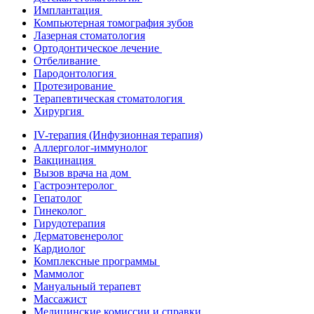
Имплантация
Компьютерная томография зубов
Лазерная стоматология
Ортодонтическое лечение
Отбеливание
Пародонтология
Протезирование
Терапевтическая стоматология
Хирургия
IV-терапия (Инфузионная терапия)
Аллерголог-иммунолог
Вакцинация
Вызов врача на дом
Гастроэнтеролог
Гепатолог
Гинеколог
Гирудотерапия
Дерматовенеролог
Кардиолог
Комплексные программы
Маммолог
Мануальный терапевт
Массажист
Медицинские комиссии и справки