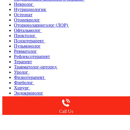
Невролог
Нутрициология
Остеопат
Отоневролог
Оториноларинголог (ЛОР)
Офтальмолог
Проктолог
Психотерапевт
Пульмонолог
Ревматолог
Рефлексотерапевт
Терапевт
Травматолог-ортопед
Уролог
Физиотерапевт
Флеболог
Хирург
Эндокринолог
Аппаратная косметология
Детская косметология
Call Us
Инъекционные методики
Лазерная косметология
Нитевой лифтинг
Уходовые комплексы