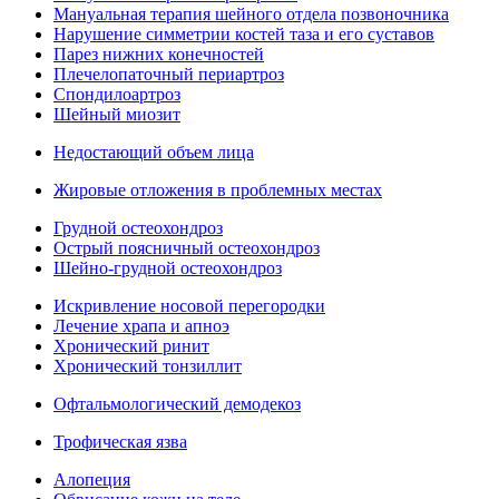
Мануальная терапия шейного отдела позвоночника
Нарушение симметрии костей таза и его суставов
Парез нижних конечностей
Плечелопаточный периартроз
Спондилоартроз
Шейный миозит
Недостающий объем лица
Жировые отложения в проблемных местах
Грудной остеохондроз
Острый поясничный остеохондроз
Шейно-грудной остеохондроз
Искривление носовой перегородки
Лечение храпа и апноэ
Хронический ринит
Хронический тонзиллит
Офтальмологический демодекоз
Трофическая язва
Алопеция