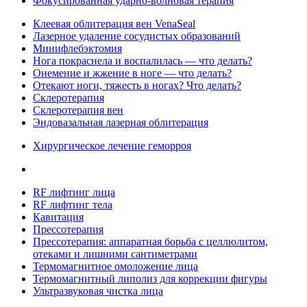
Фокусированная ударно-волновая терапия
Клеевая облитерация вен VenaSeal
Лазерное удаление сосудистых образований
Минифлебэктомия
Нога покраснела и воспалилась — что делать?
Онемение и жжение в ноге — что делать?
Отекают ноги, тяжесть в ногах? Что делать?
Склеротерапия
Склеротерапия вен
Эндовазальная лазерная облитерация
Хирургическое лечение геморроя
RF лифтинг лица
RF лифтинг тела
Кавитация
Прессотерапия
Прессотерапия: аппаратная борьба с целлюлитом,
отеками и лишними сантиметрами
Термомагнитное омоложение лица
Термомагнитный липолиз для коррекции фигуры
Ультразвуковая чистка лица