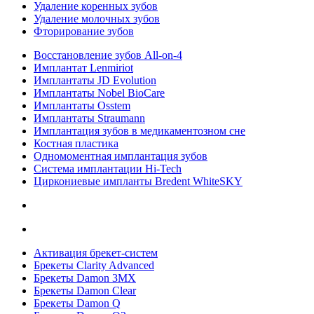
Удаление коренных зубов
Удаление молочных зубов
Фторирование зубов
Восстановление зубов All‑on‑4
Имплантат Lenmiriot
Имплантаты JD Evolution
Имплантаты Nobel BioСare
Имплантаты Osstem
Имплантаты Straumann
Имплантация зубов в медикаментозном сне
Костная пластика
Одномоментная имплантация зубов
Система имплантации Hi-Tech
Циркониевые импланты Bredent WhiteSKY
Активация брекет-систем
Брекеты Clarity Advanced
Брекеты Damon 3MX
Брекеты Damon Clear
Брекеты Damon Q