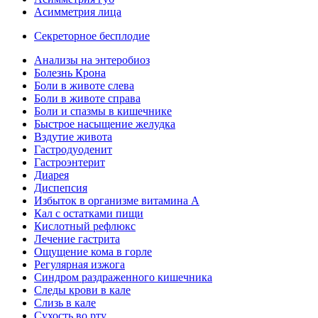
Асимметрия лица
Секреторное бесплодие
Анализы на энтеробиоз
Болезнь Крона
Боли в животе слева
Боли в животе справа
Боли и спазмы в кишечнике
Быстрое насыщение желудка
Вздутие живота
Гастродуоденит
Гастроэнтерит
Диарея
Диспепсия
Избыток в организме витамина А
Кал с остатками пищи
Кислотный рефлюкс
Лечение гастрита
Ощущение кома в горле
Регулярная изжога
Синдром раздраженного кишечника
Следы крови в кале
Слизь в кале
Сухость во рту