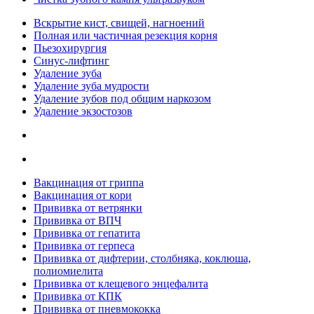
Вскрытие кист, свищей, нагноений
Полная или частичная резекция корня
Пьезохирургия
Синус-лифтинг
Удаление зуба
Удаление зуба мудрости
Удаление зубов под общим наркозом
Удаление экзостозов
Вакцинация от гриппа
Вакцинация от кори
Прививка от ветрянки
Прививка от ВПЧ
Прививка от гепатита
Прививка от герпеса
Прививка от дифтерии, столбняка, коклюша,
полиомиелита
Прививка от клещевого энцефалита
Прививка от КПК
Прививка от пневмококка