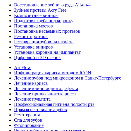
Восстановление зубного ряда All‑on‑4
Зубные протезы Acry Free
Композитные виниры
Подготовка зуба под коронку
Постановка мостов
Постановка несъемных протезов
Ремонт протезов
Реставрация зубов на штифте
Установка виниров
Установка коронки на имплантат
Цифровой и 3D слепок
Air Flow
Инфильтрация кариеса методом ICON
Лечение зубов под микроскопом в Санкт-Петербурге
Лечение кариеса
Лечение клиновидного дефекта
Лечение пришеечного кариеса
Лечение пульпита
Профессиональная гигиена полости рта
Прямая реставрация зубов
Ремотерапия
Спа для зубов
Фторирование
Чистка зубного камня ультразвуком