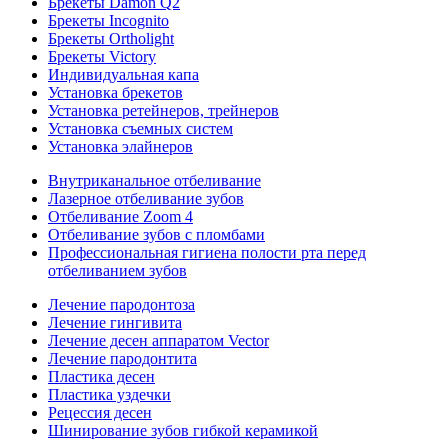
Брекеты Damon Q2
Брекеты Incognito
Брекеты Ortholight
Брекеты Victory
Индивидуальная капа
Установка брекетов
Установка ретейнеров, трейнеров
Установка съемных систем
Установка элайнеров
Внутриканальное отбеливание
Лазерное отбеливание зубов
Отбеливание Zoom 4
Отбеливание зубов с пломбами
Профессиональная гигиена полости рта перед
отбеливанием зубов
Лечение пародонтоза
Лечение гингивита
Лечение десен аппаратом Vector
Лечение пародонтита
Пластика десен
Пластика уздечки
Рецессия десен
Шинирование зубов гибкой керамикой