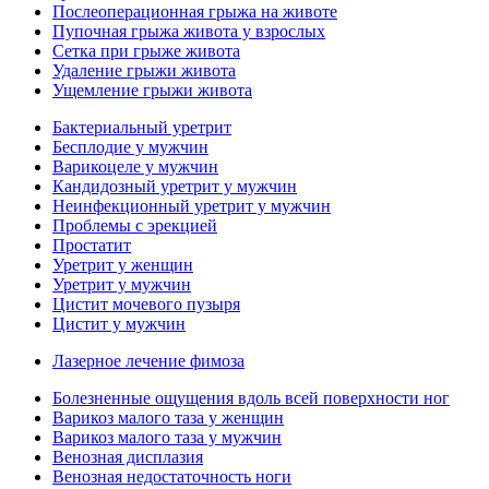
Послеоперационная грыжа на животе
Пупочная грыжа живота у взрослых
Сетка при грыже живота
Удаление грыжи живота
Ущемление грыжи живота
Бактериальный уретрит
Бесплодие у мужчин
Варикоцеле у мужчин
Кандидозный уретрит у мужчин
Неинфекционный уретрит у мужчин
Проблемы с эрекцией
Простатит
Уретрит у женщин
Уретрит у мужчин
Цистит мочевого пузыря
Цистит у мужчин
Лазерное лечение фимоза
Болезненные ощущения вдоль всей поверхности ног
Варикоз малого таза у женщин
Варикоз малого таза у мужчин
Венозная дисплазия
Венозная недостаточность ноги