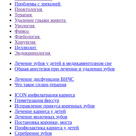
Проблемы с эрекцией
Проктология
Терапия
Удаление грыжи живота
Урология
Фимоз
Флебология
Хирургия
Целлюлит
Эндокринология
Лечение зубов у детей в медикаментозном сне
Общая анестезия при лечении и удалении зубов
Лечение дисфункции ВНЧС
Что такое сплин-терапия
ICON инфильтрация кариеса
Герметизация фиссур
Исправление прикуса коренных зубов
Лечение кариеса у детей
Лечение молочных зубов
Постановка коронки, моста
Профилактика кариеса у детей
Серебрение зубов