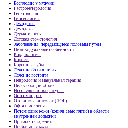
Бесплодие у мужчин
Гастроэнтерология
Гепатология
Гинекология
Демодекоз
Демодекоз
Дерматология
Детская стоматология
Заболевания, передающиеся половым путем
Индивидуальные особенности
Кардиология
Кариес
Коренные зубы
Лечение боли в ногах
Лечение гастрита
Неврология и мануальная терапия
Недостающий объем
Несовершенства фигуры
Остеохондроз
Оториноларинголог (ЛОР)
Офтальмология
Потемнение кожи (коричневые пятна) в области
внутренней лодыжки
Признаки старения
Проблемная кожа