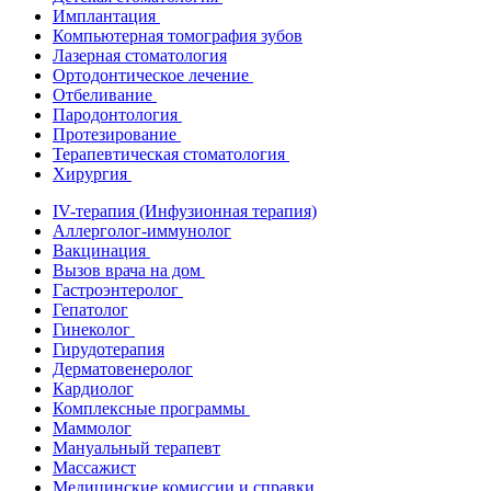
Имплантация
Компьютерная томография зубов
Лазерная стоматология
Ортодонтическое лечение
Отбеливание
Пародонтология
Протезирование
Терапевтическая стоматология
Хирургия
IV-терапия (Инфузионная терапия)
Аллерголог-иммунолог
Вакцинация
Вызов врача на дом
Гастроэнтеролог
Гепатолог
Гинеколог
Гирудотерапия
Дерматовенеролог
Кардиолог
Комплексные программы
Маммолог
Мануальный терапевт
Массажист
Медицинские комиссии и справки