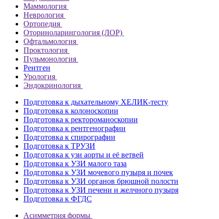
Маммология
Неврология
Ортопедия
Оториноларингология (ЛОР)
Офтальмология
Проктология
Пульмонология
Рентген
Урология
Эндокринология
Подготовка к дыхательному ХЕЛИК-тесту
Подготовка к колоноскопии
Подготовка к ректороманоскопии
Подготовка к рентгенографии
Подготовка к спирографии
Подготовка к ТРУЗИ
Подготовка к узи аорты и её ветвей
Подготовка к УЗИ малого таза
Подготовка к УЗИ мочевого пузыря и почек
Подготовка к УЗИ органов брюшной полости
Подготовка к УЗИ печени и желчного пузыря
Подготовка к ФГДС
Асимметрия формы