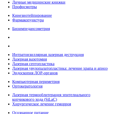
Личные медицинские книжки
Профосмотры
Кинезиотейпирование
Фармакопунктура
Биоимпедансометрия
Интратонзиллярная лазерная деструкция
Лазерная вазотомия
Лазерная септопластика
Лазерная увулопалатопластика: лечение храпа и апноэ
Эндоскопия ЛОР-органов
Компьютерная периметрия
Ортокератология
Лазерная термооблитерация эпителиального
копчикового хода (SiLaC)
Хирургическое лечение геморроя
Осознанное питание