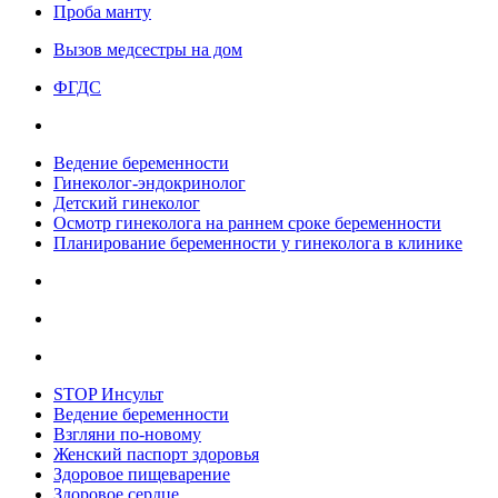
Проба манту
Вызов медсестры на дом
ФГДС
Ведение беременности
Гинеколог-эндокринолог
Детский гинеколог
Осмотр гинеколога на раннем сроке беременности
Планирование беременности у гинеколога в клинике
STOP Инсульт
Ведение беременности
Взгляни по-новому
Женский паспорт здоровья
Здоровое пищеварение
Здоровое сердце