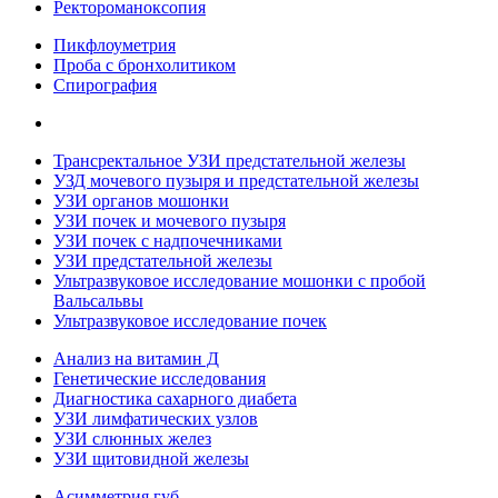
Ректороманоксопия
Пикфлоуметрия
Проба с бронхолитиком
Спирография
Трансректальное УЗИ предстательной железы
УЗД мочевого пузыря и предстательной железы
УЗИ органов мошонки
УЗИ почек и мочевого пузыря
УЗИ почек с надпочечниками
УЗИ предстательной железы
Ультразвуковое исследование мошонки с пробой
Вальсальвы
Ультразвуковое исследование почек
Анализ на витамин Д
Генетические исследования
Диагностика сахарного диабета
УЗИ лимфатических узлов
УЗИ слюнных желез
УЗИ щитовидной железы
Асимметрия губ