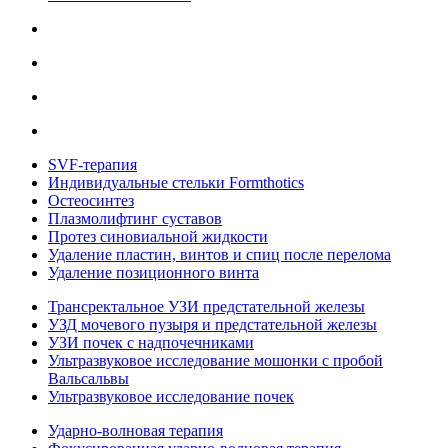
SVF-терапия
Индивидуальные стельки Formthotics
Остеосинтез
Плазмолифтинг суставов
Протез синовиальной жидкости
Удаление пластин, винтов и спиц после перелома
Удаление позиционного винта
Трансректальное УЗИ предстательной железы
УЗД мочевого пузыря и предстательной железы
УЗИ почек с надпочечниками
Ультразвуковое исследование мошонки с пробой
Вальсальвы
Ультразвуковое исследование почек
Ударно-волновая терапия