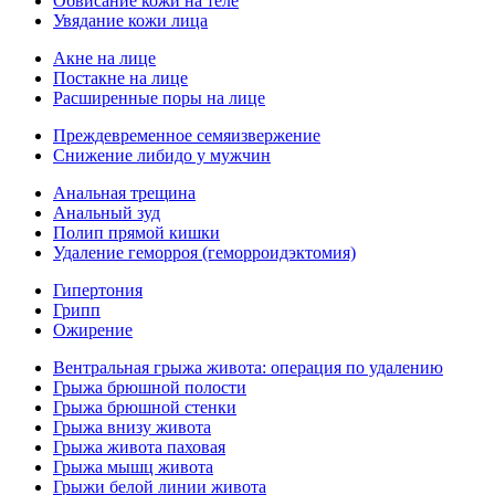
Обвисание кожи на теле
Увядание кожи лица
Акне на лице
Постакне на лице
Расширенные поры на лице
Преждевременное семяизвержение
Снижение либидо у мужчин
Анальная трещина
Анальный зуд
Полип прямой кишки
Удаление геморроя (геморроидэктомия)
Гипертония
Грипп
Ожирение
Вентральная грыжа живота: операция по удалению
Грыжа брюшной полости
Грыжа брюшной стенки
Грыжа внизу живота
Грыжа живота паховая
Грыжа мышц живота
Грыжи белой линии живота