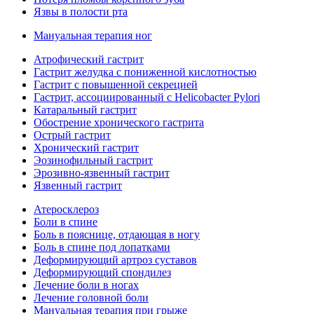
Язвы в полости рта
Мануальная терапия ног
Атрофический гастрит
Гастрит желудка с пониженной кислотностью
Гастрит с повышенной секрецией
Гастрит, ассоциированный с Helicobacter Pylori
Катаральный гастрит
Обострение хронического гастрита
Острый гастрит
Хронический гастрит
Эозинофильный гастрит
Эрозивно-язвенный гастрит
Язвенный гастрит
Атеросклероз
Боли в спине
Боль в пояснице, отдающая в ногу
Боль в спине под лопатками
Деформирующий артроз суставов
Деформирующий спондилез
Лечение боли в ногах
Лечение головной боли
Мануальная терапия при грыже