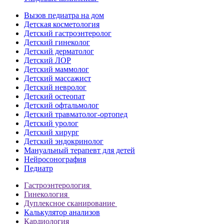
Вызов педиатра на дом
Детская косметология
Детский гастроэнтеролог
Детский гинеколог
Детский дерматолог
Детский ЛОР
Детский маммолог
Детский массажист
Детский невролог
Детский остеопат
Детский офтальмолог
Детский травматолог-ортопед
Детский уролог
Детский хирург
Детский эндокринолог
Мануальный терапевт для детей
Нейросонография
Педиатр
Гастроэнтерология
Гинекология
Дуплексное сканирование
Калькулятор анализов
Кардиология