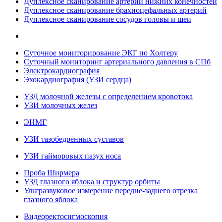
Дуплексное сканирование артерий нижних конечностей
Дуплексное сканирование брахиоцефальных артерий
Дуплексное сканирование сосудов головы и шеи
Суточное мониторирование ЭКГ по Холтеру
Суточный мониторинг артериального давления в СПб
Электрокардиография
Эхокардиография (УЗИ сердца)
УЗД молочной железы с определением кровотока
УЗИ молочных желез
ЭНМГ
УЗИ тазобедренных суставов
УЗИ гайморовых пазух носа
Проба Ширмера
УЗД глазного яблока и структур орбиты
Ультразвуковое измерение передне-заднего отрезка
глазного яблока
Видеоректосигмоскопия