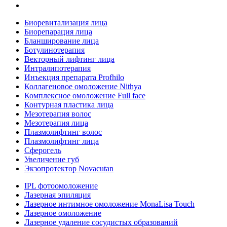
Биоревитализация лица
Биорепарация лица
Бланширование лица
Ботулинотерапия
Векторный лифтинг лица
Интралипотерапия
Инъекция препарата Profhilo
Коллагеновое омоложение Nithya
Комплексное омоложение Full face
Контурная пластика лица
Мезотерапия волос
Мезотерапия лица
Плазмолифтинг волос
Плазмолифтинг лица
Сферогель
Увеличение губ
Экзопротектор Novacutan
IPL фотоомоложение
Лазерная эпиляция
Лазерное интимное омоложение MonaLisa Touch
Лазерное омоложение
Лазерное удаление сосудистых образований