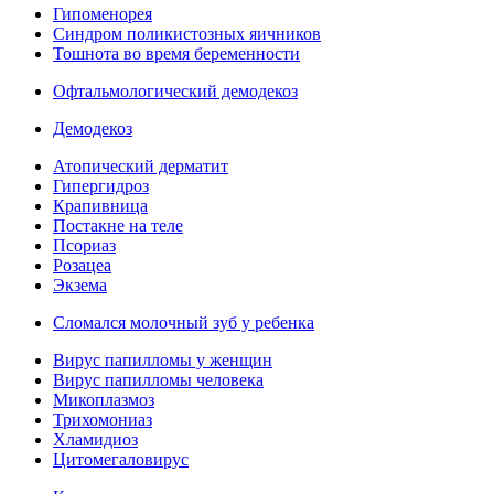
Гипоменорея
Синдром поликистозных яичников
Тошнота во время беременности
Офтальмологический демодекоз
Демодекоз
Атопический дерматит
Гипергидроз
Крапивница
Постакне на теле
Псориаз
Розацеа
Экзема
Сломался молочный зуб у ребенка
Вирус папилломы у женщин
Вирус папилломы человека
Микоплазмоз
Трихомониаз
Хламидиоз
Цитомегаловирус