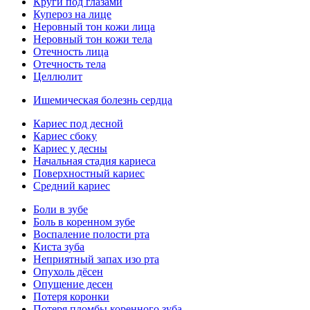
Круги под глазами
Купероз на лице
Неровный тон кожи лица
Неровный тон кожи тела
Отечность лица
Отечность тела
Целлюлит
Ишемическая болезнь сердца
Кариес под десной
Кариес сбоку
Кариес у десны
Начальная стадия кариеса
Поверхностный кариес
Средний кариес
Боли в зубе
Боль в коренном зубе
Воспаление полости рта
Киста зуба
Неприятный запах изо рта
Опухоль дёсен
Опущение десен
Потеря коронки
Потеря пломбы коренного зуба