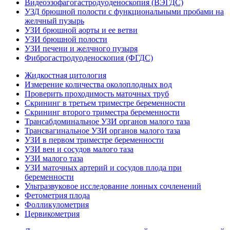
Видеоэзофагогастродуоденоскопия (ВЭГДС)
УЗД брюшной полости с функциональными пробами на
желчный пузырь
УЗИ брюшной аорты и ее ветви
УЗИ брюшной полости
УЗИ печени и желчного пузыря
Фиброгастродуоденоскопия (ФГДС)
Жидкостная цитология
Измерение количества околоплодных вод
Проверить проходимость маточных труб
Скрининг в третьем триместре беременности
Скрининг второго триместра беременности
Трансабдоминальное УЗИ органов малого таза
Трансвагинальное УЗИ органов малого таза
УЗИ в первом триместре беременности
УЗИ вен и сосудов малого таза
УЗИ малого таза
УЗИ маточных артерий и сосудов плода при
беременности
Ультразвуковое исследование лонных сочленений
Фетометрия плода
Фолликулометрия
Цервикометрия