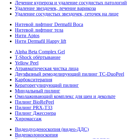
Лечение купероза и удаление сосудистых патологий
Удаление звездочек, лечение варикоза
Удаление сосудистых звездочек, сеточек на лице
Нитевой лифтинг Dermafil Boca
Нитевой лифтинг тела
Нити Aptos
Нити Dermafil Happy lift
Alpha Beta Complex Gel
T-Shock обёртывание
Yellow Peel
Атравматическая чистка лица
Двухфазный ремоделирующий пилинг TC-DuoPeel
Карбокситерапия
Кераторегулирующий пилинг
Миндальный пилинг
Омолаживающий комплекс для шеи и декольте
Пилинг BioRePeel
Пилинг PRX-T33
Пилинг Джесснера
Хиромассаж
Видеодуоденоскопия (видео-ДДС)
Видеоколоноскопия