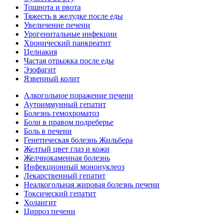
Тошнота и рвота
Тяжесть в желудке после еды
Увеличение печени
Урогенитальные инфекции
Хронический панкреатит
Целиакия
Частая отрыжка после еды
Эзофагит
Язвенный колит
Алкогольное поражение печени
Аутоиммунный гепатит
Болезнь гемохроматоз
Боли в правом подреберье
Боль в печени
Генетическая болезнь Жильбера
Желтый цвет глаз и кожи
Желчнокаменная болезнь
Инфекционный мононуклеоз
Лекарственный гепатит
Неалкогольная жировая болезнь печени
Токсический гепатит
Холангит
Цирроз печени