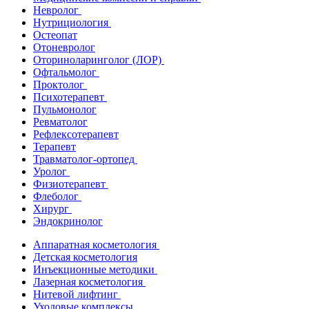
Невролог
Нутрициология
Остеопат
Отоневролог
Оториноларинголог (ЛОР)
Офтальмолог
Проктолог
Психотерапевт
Пульмонолог
Ревматолог
Рефлексотерапевт
Терапевт
Травматолог-ортопед
Уролог
Физиотерапевт
Флеболог
Хирург
Эндокринолог
Аппаратная косметология
Детская косметология
Инъекционные методики
Лазерная косметология
Нитевой лифтинг
Уходовые комплексы