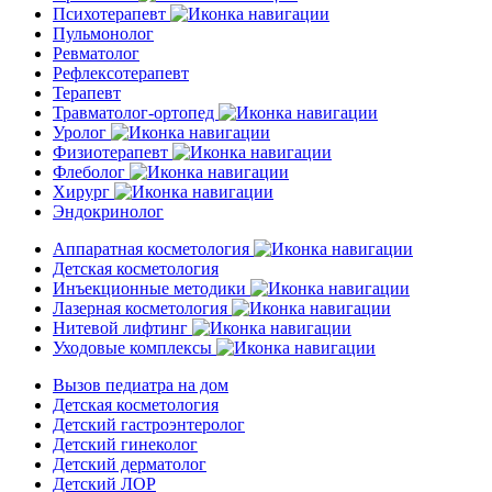
Психотерапевт
Пульмонолог
Ревматолог
Рефлексотерапевт
Терапевт
Травматолог-ортопед
Уролог
Физиотерапевт
Флеболог
Хирург
Эндокринолог
Аппаратная косметология
Детская косметология
Инъекционные методики
Лазерная косметология
Нитевой лифтинг
Уходовые комплексы
Вызов педиатра на дом
Детская косметология
Детский гастроэнтеролог
Детский гинеколог
Детский дерматолог
Детский ЛОР