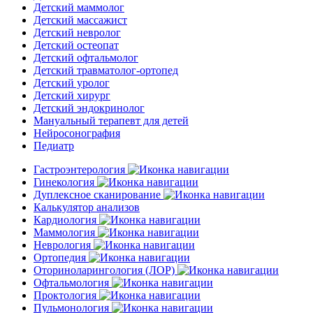
Детский маммолог
Детский массажист
Детский невролог
Детский остеопат
Детский офтальмолог
Детский травматолог-ортопед
Детский уролог
Детский хирург
Детский эндокринолог
Мануальный терапевт для детей
Нейросонография
Педиатр
Гастроэнтерология
Гинекология
Дуплексное сканирование
Калькулятор анализов
Кардиология
Маммология
Неврология
Ортопедия
Оториноларингология (ЛОР)
Офтальмология
Проктология
Пульмонология