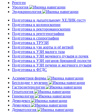
Рентген
Урология
Эндокринология
Подготовка к дыхательному ХЕЛИК-тесту
Подготовка к колоноскопии
Подготовка к ректороманоскопии
Подготовка к рентгенографии
Подготовка к спирографии
Подготовка к ТРУЗИ
Подготовка к узи аорты и её ветвей
Подготовка к УЗИ малого таза
Подготовка к УЗИ мочевого пузыря и почек
Подготовка к УЗИ органов брюшной полости
Подготовка к УЗИ печени и желчного пузыря
Подготовка к ФГДС
Асимметрия формы
Бесплодие у мужчин
Гастроэнтерология
Гепатология
Гинекология
Демодекоз
Демодекоз
Дерматология