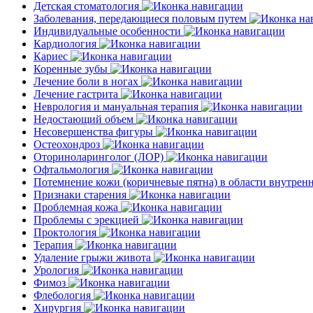
Детская стоматология
Заболевания, передающиеся половым путем
Индивидуальные особенности
Кардиология
Кариес
Коренные зубы
Лечение боли в ногах
Лечение гастрита
Неврология и мануальная терапия
Недостающий объем
Несовершенства фигуры
Остеохондроз
Оториноларинголог (ЛОР)
Офтальмология
Потемнение кожи (коричневые пятна) в области внутре
Признаки старения
Проблемная кожа
Проблемы с эрекцией
Проктология
Терапия
Удаление грыжи живота
Урология
Фимоз
Флебология
Хирургия