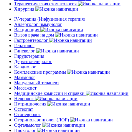
Терапевтическая стоматология
Хирургия
IV-терапия (Инфузионная терапия)
Аллерголог-иммунолог
Вакцинация
Вызов врача на дом
Гастроэнтеролог
Гепатолог
Гинеколог
Гирудотерапия
Дерматовенеролог
Кардиолог
Комплексные программы
Маммолог
Мануальный терапевт
Массажист
Медицинские комиссии и справки
Невролог
Нутрициология
Остеопат
Отоневролог
Оториноларинголог (ЛОР)
Офтальмолог
Проктолог