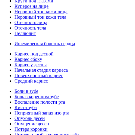
Круги под глазами
Купероз на лице
Неровный тон кожи лица
Неровный тон кожи тела
Отечность лица
Отечность тела
Целлюлит
Ишемическая болезнь сердца
Кариес под десной
Кариес сбоку
Кариес у десны
Начальная стадия кариеса
Поверхностный кариес
Средний кариес
Боли в зубе
Боль в коренном зубе
Воспаление полости рта
Киста зуба
Неприятный запах изо рта
Опухоль дёсен
Опущение десен
Потеря коронки
Потеря пломбы коренного зуба