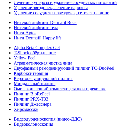
Лечение купероза и удаление сосудистых патологий
Удаление звездочек, лечение варикоза
Удаление сосудистых звездочек, сеточек на лице
Нитевой лифтинг Dermafil Boca
Нитевой лифтинг тела
Нити Aptos
Нити Dermafil Happy lift
Alpha Beta Complex Gel
T-Shock обёртывание
Yellow Peel
Атравматическая чистка лица
Двухфазный ремоделирующий пилинг TC-DuoPeel
Карбокситерапия
Кераторегулирующий пилинг
Миндальный пилинг
Омолаживающий комплекс для шеи и декольте
Пилинг BioRePeel
Пилинг PRX-T33
Пилинг Джесснера
Хиромассаж
Видеодуоденоскопия (видео-ДДС)
Видеоколоноскопия