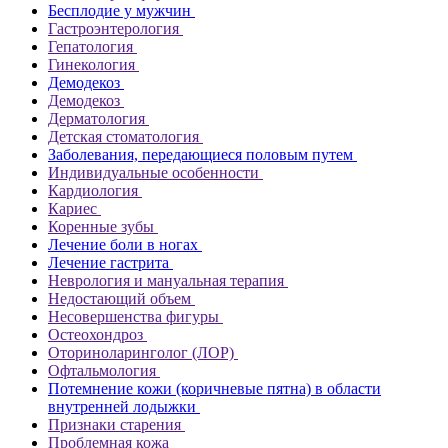
Бесплодие у мужчин
Гастроэнтерология
Гепатология
Гинекология
Демодекоз
Демодекоз
Дерматология
Детская стоматология
Заболевания, передающиеся половым путем
Индивидуальные особенности
Кардиология
Кариес
Коренные зубы
Лечение боли в ногах
Лечение гастрита
Неврология и мануальная терапия
Недостающий объем
Несовершенства фигуры
Остеохондроз
Оториноларинголог (ЛОР)
Офтальмология
Потемнение кожи (коричневые пятна) в области
внутренней лодыжки
Признаки старения
Проблемная кожа