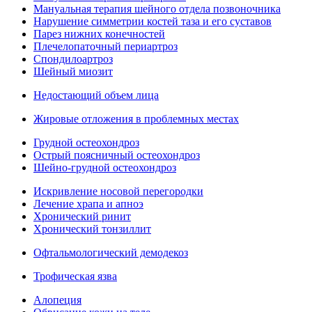
Мануальная терапия шейного отдела позвоночника
Нарушение симметрии костей таза и его суставов
Парез нижних конечностей
Плечелопаточный периартроз
Спондилоартроз
Шейный миозит
Недостающий объем лица
Жировые отложения в проблемных местах
Грудной остеохондроз
Острый поясничный остеохондроз
Шейно-грудной остеохондроз
Искривление носовой перегородки
Лечение храпа и апноэ
Хронический ринит
Хронический тонзиллит
Офтальмологический демодекоз
Трофическая язва
Алопеция