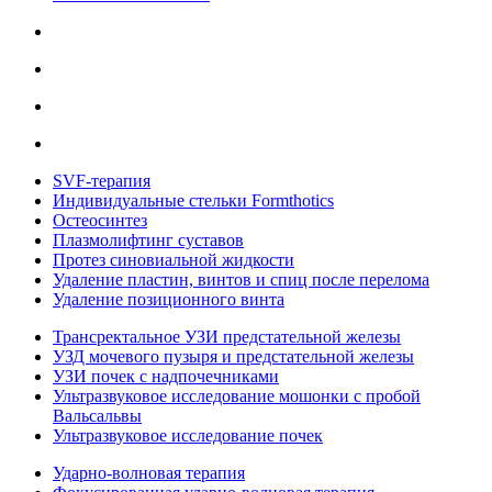
SVF-терапия
Индивидуальные стельки Formthotics
Остеосинтез
Плазмолифтинг суставов
Протез синовиальной жидкости
Удаление пластин, винтов и спиц после перелома
Удаление позиционного винта
Трансректальное УЗИ предстательной железы
УЗД мочевого пузыря и предстательной железы
УЗИ почек с надпочечниками
Ультразвуковое исследование мошонки с пробой
Вальсальвы
Ультразвуковое исследование почек
Ударно-волновая терапия