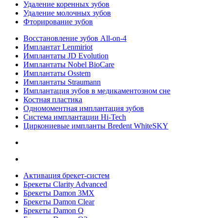
Удаление коренных зубов
Удаление молочных зубов
Фторирование зубов
Восстановление зубов All‑on‑4
Имплантат Lenmiriot
Имплантаты JD Evolution
Имплантаты Nobel BioСare
Имплантаты Osstem
Имплантаты Straumann
Имплантация зубов в медикаментозном сне
Костная пластика
Одномоментная имплантация зубов
Система имплантации Hi-Tech
Циркониевые импланты Bredent WhiteSKY
Активация брекет-систем
Брекеты Clarity Advanced
Брекеты Damon 3MX
Брекеты Damon Clear
Брекеты Damon Q