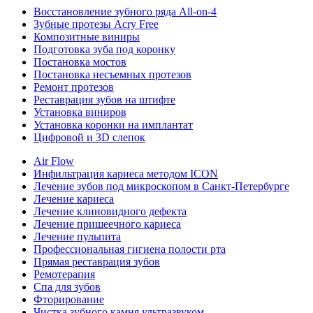
Восстановление зубного ряда All‑on‑4
Зубные протезы Acry Free
Композитные виниры
Подготовка зуба под коронку
Постановка мостов
Постановка несъемных протезов
Ремонт протезов
Реставрация зубов на штифте
Установка виниров
Установка коронки на имплантат
Цифровой и 3D слепок
Air Flow
Инфильтрация кариеса методом ICON
Лечение зубов под микроскопом в Санкт-Петербурге
Лечение кариеса
Лечение клиновидного дефекта
Лечение пришеечного кариеса
Лечение пульпита
Профессиональная гигиена полости рта
Прямая реставрация зубов
Ремотерапия
Спа для зубов
Фторирование
Чистка зубного камня ультразвуком