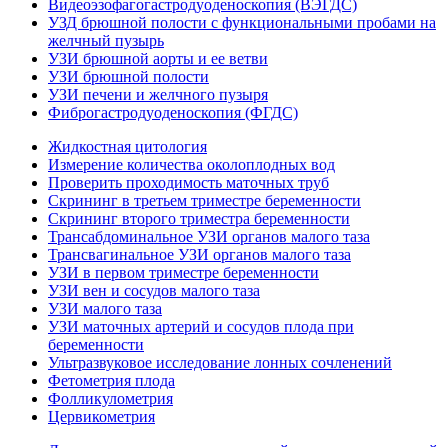
Видеоэзофагогастродуоденоскопия (ВЭГДС)
УЗД брюшной полости с функциональными пробами на
желчный пузырь
УЗИ брюшной аорты и ее ветви
УЗИ брюшной полости
УЗИ печени и желчного пузыря
Фиброгастродуоденоскопия (ФГДС)
Жидкостная цитология
Измерение количества околоплодных вод
Проверить проходимость маточных труб
Скрининг в третьем триместре беременности
Скрининг второго триместра беременности
Трансабдоминальное УЗИ органов малого таза
Трансвагинальное УЗИ органов малого таза
УЗИ в первом триместре беременности
УЗИ вен и сосудов малого таза
УЗИ малого таза
УЗИ маточных артерий и сосудов плода при
беременности
Ультразвуковое исследование лонных сочленений
Фетометрия плода
Фолликулометрия
Цервикометрия