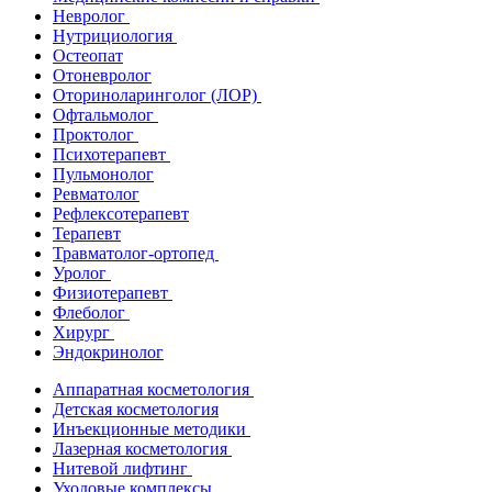
Невролог
Нутрициология
Остеопат
Отоневролог
Оториноларинголог (ЛОР)
Офтальмолог
Проктолог
Психотерапевт
Пульмонолог
Ревматолог
Рефлексотерапевт
Терапевт
Травматолог-ортопед
Уролог
Физиотерапевт
Флеболог
Хирург
Эндокринолог
Аппаратная косметология
Детская косметология
Инъекционные методики
Лазерная косметология
Нитевой лифтинг
Уходовые комплексы