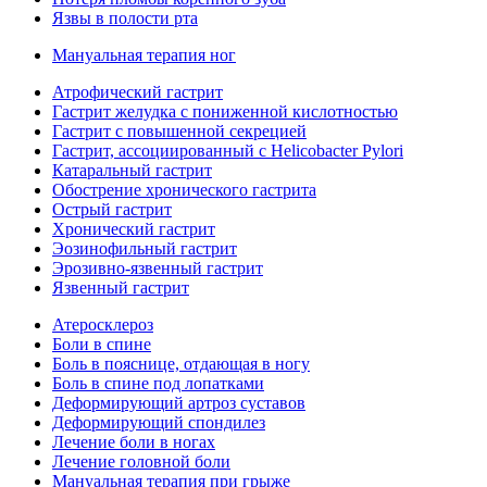
Язвы в полости рта
Мануальная терапия ног
Атрофический гастрит
Гастрит желудка с пониженной кислотностью
Гастрит с повышенной секрецией
Гастрит, ассоциированный с Helicobacter Pylori
Катаральный гастрит
Обострение хронического гастрита
Острый гастрит
Хронический гастрит
Эозинофильный гастрит
Эрозивно-язвенный гастрит
Язвенный гастрит
Атеросклероз
Боли в спине
Боль в пояснице, отдающая в ногу
Боль в спине под лопатками
Деформирующий артроз суставов
Деформирующий спондилез
Лечение боли в ногах
Лечение головной боли
Мануальная терапия при грыже