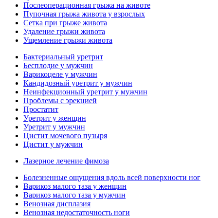
Послеоперационная грыжа на животе
Пупочная грыжа живота у взрослых
Сетка при грыже живота
Удаление грыжи живота
Ущемление грыжи живота
Бактериальный уретрит
Бесплодие у мужчин
Варикоцеле у мужчин
Кандидозный уретрит у мужчин
Неинфекционный уретрит у мужчин
Проблемы с эрекцией
Простатит
Уретрит у женщин
Уретрит у мужчин
Цистит мочевого пузыря
Цистит у мужчин
Лазерное лечение фимоза
Болезненные ощущения вдоль всей поверхности ног
Варикоз малого таза у женщин
Варикоз малого таза у мужчин
Венозная дисплазия
Венозная недостаточность ноги