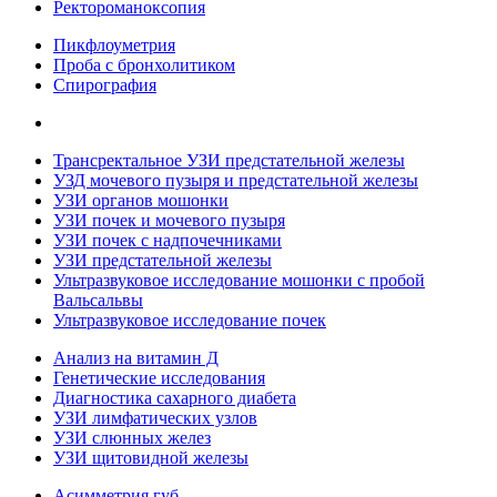
Ректороманоксопия
Пикфлоуметрия
Проба с бронхолитиком
Спирография
Трансректальное УЗИ предстательной железы
УЗД мочевого пузыря и предстательной железы
УЗИ органов мошонки
УЗИ почек и мочевого пузыря
УЗИ почек с надпочечниками
УЗИ предстательной железы
Ультразвуковое исследование мошонки с пробой
Вальсальвы
Ультразвуковое исследование почек
Анализ на витамин Д
Генетические исследования
Диагностика сахарного диабета
УЗИ лимфатических узлов
УЗИ слюнных желез
УЗИ щитовидной железы
Асимметрия губ