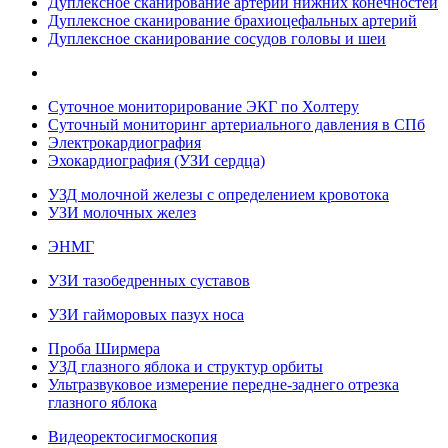
Дуплексное сканирование артерий нижних конечностей
Дуплексное сканирование брахиоцефальных артерий
Дуплексное сканирование сосудов головы и шеи
Суточное мониторирование ЭКГ по Холтеру
Суточный мониторинг артериального давления в СПб
Электрокардиография
Эхокардиография (УЗИ сердца)
УЗД молочной железы с определением кровотока
УЗИ молочных желез
ЭНМГ
УЗИ тазобедренных суставов
УЗИ гайморовых пазух носа
Проба Ширмера
УЗД глазного яблока и структур орбиты
Ультразвуковое измерение передне-заднего отрезка
глазного яблока
Видеоректосигмоскопия