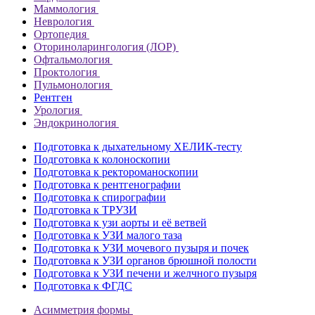
Маммология
Неврология
Ортопедия
Оториноларингология (ЛОР)
Офтальмология
Проктология
Пульмонология
Рентген
Урология
Эндокринология
Подготовка к дыхательному ХЕЛИК-тесту
Подготовка к колоноскопии
Подготовка к ректороманоскопии
Подготовка к рентгенографии
Подготовка к спирографии
Подготовка к ТРУЗИ
Подготовка к узи аорты и её ветвей
Подготовка к УЗИ малого таза
Подготовка к УЗИ мочевого пузыря и почек
Подготовка к УЗИ органов брюшной полости
Подготовка к УЗИ печени и желчного пузыря
Подготовка к ФГДС
Асимметрия формы