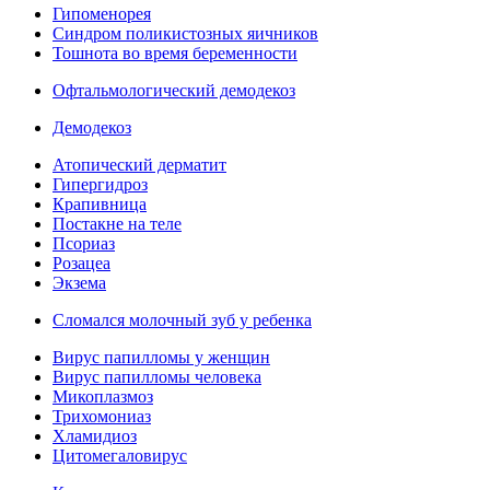
Гипоменорея
Синдром поликистозных яичников
Тошнота во время беременности
Офтальмологический демодекоз
Демодекоз
Атопический дерматит
Гипергидроз
Крапивница
Постакне на теле
Псориаз
Розацеа
Экзема
Сломался молочный зуб у ребенка
Вирус папилломы у женщин
Вирус папилломы человека
Микоплазмоз
Трихомониаз
Хламидиоз
Цитомегаловирус