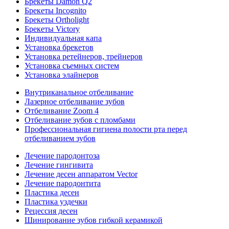
Брекеты Damon Q2
Брекеты Incognito
Брекеты Ortholight
Брекеты Victory
Индивидуальная капа
Установка брекетов
Установка ретейнеров, трейнеров
Установка съемных систем
Установка элайнеров
Внутриканальное отбеливание
Лазерное отбеливание зубов
Отбеливание Zoom 4
Отбеливание зубов с пломбами
Профессиональная гигиена полости рта перед
отбеливанием зубов
Лечение пародонтоза
Лечение гингивита
Лечение десен аппаратом Vector
Лечение пародонтита
Пластика десен
Пластика уздечки
Рецессия десен
Шинирование зубов гибкой керамикой