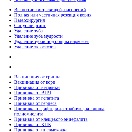
Вскрытие кист, свищей, нагноений
Полная или частичная резекция корня
Пьезохирургия
Синус-лифтинг
Удаление зуба
Удаление зуба мудрости
Удаление зубов под общим наркозом
Удаление экзостозов
Вакцинация от гриппа
Вакцинация от кори
Прививка от ветрянки
Прививка от ВПЧ
Прививка от гепатита
Прививка от герпеса
Прививка от дифтерии, столбняка, коклюша,
полиомиелита
Прививка от клещевого энцефалита
Прививка от КПК
Прививка от пневмококка