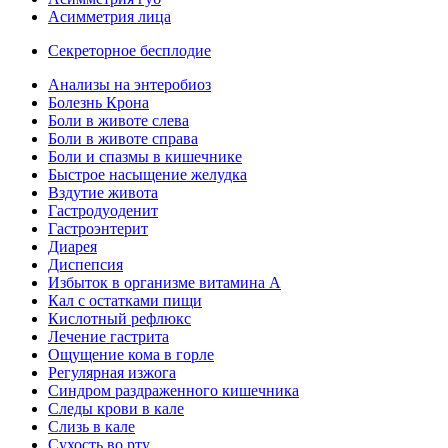
Асимметрия лица
Секреторное бесплодие
Анализы на энтеробиоз
Болезнь Крона
Боли в животе слева
Боли в животе справа
Боли и спазмы в кишечнике
Быстрое насыщение желудка
Вздутие живота
Гастродуоденит
Гастроэнтерит
Диарея
Диспепсия
Избыток в организме витамина А
Кал с остатками пищи
Кислотный рефлюкс
Лечение гастрита
Ощущение кома в горле
Регулярная изжога
Синдром раздраженного кишечника
Следы крови в кале
Слизь в кале
Сухость во рту