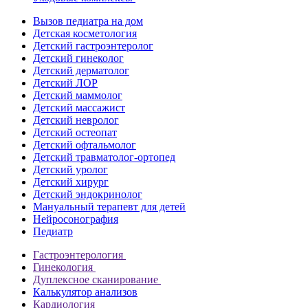
Вызов педиатра на дом
Детская косметология
Детский гастроэнтеролог
Детский гинеколог
Детский дерматолог
Детский ЛОР
Детский маммолог
Детский массажист
Детский невролог
Детский остеопат
Детский офтальмолог
Детский травматолог-ортопед
Детский уролог
Детский хирург
Детский эндокринолог
Мануальный терапевт для детей
Нейросонография
Педиатр
Гастроэнтерология
Гинекология
Дуплексное сканирование
Калькулятор анализов
Кардиология