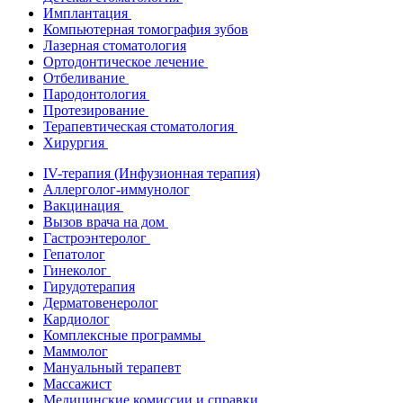
Имплантация
Компьютерная томография зубов
Лазерная стоматология
Ортодонтическое лечение
Отбеливание
Пародонтология
Протезирование
Терапевтическая стоматология
Хирургия
IV-терапия (Инфузионная терапия)
Аллерголог-иммунолог
Вакцинация
Вызов врача на дом
Гастроэнтеролог
Гепатолог
Гинеколог
Гирудотерапия
Дерматовенеролог
Кардиолог
Комплексные программы
Маммолог
Мануальный терапевт
Массажист
Медицинские комиссии и справки