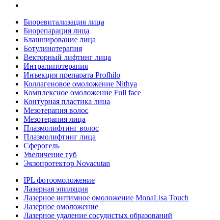
Биоревитализация лица
Биорепарация лица
Бланширование лица
Ботулинотерапия
Векторный лифтинг лица
Интралипотерапия
Инъекция препарата Profhilo
Коллагеновое омоложение Nithya
Комплексное омоложение Full face
Контурная пластика лица
Мезотерапия волос
Мезотерапия лица
Плазмолифтинг волос
Плазмолифтинг лица
Сферогель
Увеличение губ
Экзопротектор Novacutan
IPL фотоомоложение
Лазерная эпиляция
Лазерное интимное омоложение MonaLisa Touch
Лазерное омоложение
Лазерное удаление сосудистых образований