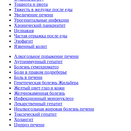
Тошнота и рвота
Тяжесть в желудке после еды
Увеличение печени
Урогенитальные инфекции
Хронический панкреатит
Целиакия
Частая отрыжка после еды
Эзофагит
Язвенный колит
Алкогольное поражение печени
Аутоиммунный гепатит
Болезнь гемохроматоз
Боли в правом подреберье
Боль в печени
Генетическая болезнь Жильбера
Желтый цвет глаз и кожи
Желчнокаменная болезнь
Инфекционный мононуклеоз
Лекарственный гепатит
Неалкогольная жировая болезнь печени
Токсический гепатит
Холангит
Цирроз печени