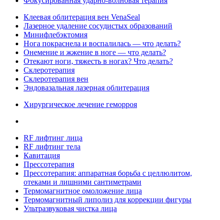
Фокусированная ударно-волновая терапия
Клеевая облитерация вен VenaSeal
Лазерное удаление сосудистых образований
Минифлебэктомия
Нога покраснела и воспалилась — что делать?
Онемение и жжение в ноге — что делать?
Отекают ноги, тяжесть в ногах? Что делать?
Склеротерапия
Склеротерапия вен
Эндовазальная лазерная облитерация
Хирургическое лечение геморроя
RF лифтинг лица
RF лифтинг тела
Кавитация
Прессотерапия
Прессотерапия: аппаратная борьба с целлюлитом,
отеками и лишними сантиметрами
Термомагнитное омоложение лица
Термомагнитный липолиз для коррекции фигуры
Ультразвуковая чистка лица