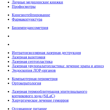
Личные медицинские книжки
Профосмотры
Кинезиотейпирование
Фармакопунктура
Биоимпедансометрия
Интратонзиллярная лазерная деструкция
Лазерная вазотомия
Лазерная септопластика
Лазерная увулопалатопластика: лечение храпа и апноэ
Эндоскопия ЛОР-органов
Компьютерная периметрия
Ортокератология
Лазерная термооблитерация эпителиального
копчикового хода (SiLaC)
Хирургическое лечение геморроя
Осознанное питание