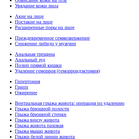
Обвисание кожи на теле
Увядание кожи лица
Акне на лице
Постакне на лице
Расширенные поры на лице
Преждевременное семяизвержение
Снижение либидо у мужчин
Анальная трещина
Анальный зуд
Полип прямой кишки
Удаление геморроя (геморроидэктомия)
Гипертония
Грипп
Ожирение
Вентральная грыжа живота: операция по удалению
Грыжа брюшной полости
Грыжа брюшной стенки
Грыжа внизу живота
Грыжа живота паховая
Грыжа мышц живота
Грыжи белой линии живота