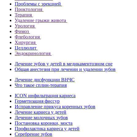
Проблемы с эрекцией
Проктология
Терапия
Удаление грыжи живота
Урология
Фимоз
Флебология
Хирургия
Целлюлит
Эндокринология
Лечение зубов у детей в медикаментозном сне
Общая анестезия при лечении и удалении зубов
Лечение дисфункции ВНЧС
Что такое сплин-терапия
ICON инфильтрация кариеса
Герметизация фиссур
Исправление прикуса коренных зубов
Лечение кариеса у детей
Лечение молочных зубов
Постановка коронки, моста
Профилактика кариеса у детей
Серебрение зубов