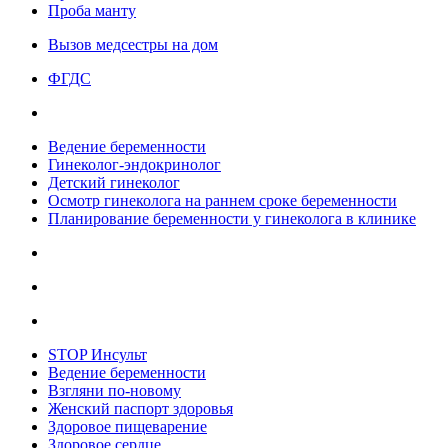
Проба манту
Вызов медсестры на дом
ФГДС
Ведение беременности
Гинеколог-эндокринолог
Детский гинеколог
Осмотр гинеколога на раннем сроке беременности
Планирование беременности у гинеколога в клинике
STOP Инсульт
Ведение беременности
Взгляни по-новому
Женский паспорт здоровья
Здоровое пищеварение
Здоровое сердце