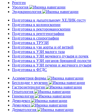
Рентген
Урология
Эндокринология
Подготовка к дыхательному ХЕЛИК-тесту
Подготовка к колоноскопии
Подготовка к ректороманоскопии
Подготовка к рентгенографии
Подготовка к спирографии
Подготовка к ТРУЗИ
Подготовка к узи аорты и её ветвей
Подготовка к УЗИ малого таза
Подготовка к УЗИ мочевого пузыря и почек
Подготовка к УЗИ органов брюшной полости
Подготовка к УЗИ печени и желчного пузыря
Подготовка к ФГДС
Асимметрия формы
Бесплодие у мужчин
Гастроэнтерология
Гепатология
Гинекология
Демодекоз
Демодекоз
Дерматология