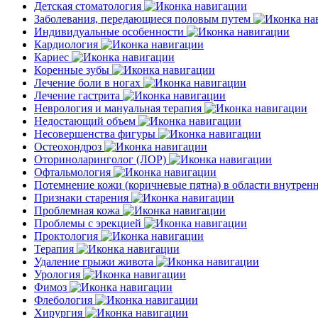
Детская стоматология
Заболевания, передающиеся половым путем
Индивидуальные особенности
Кардиология
Кариес
Коренные зубы
Лечение боли в ногах
Лечение гастрита
Неврология и мануальная терапия
Недостающий объем
Несовершенства фигуры
Остеохондроз
Оториноларинголог (ЛОР)
Офтальмология
Потемнение кожи (коричневые пятна) в области внутре
Признаки старения
Проблемная кожа
Проблемы с эрекцией
Проктология
Терапия
Удаление грыжи живота
Урология
Фимоз
Флебология
Хирургия