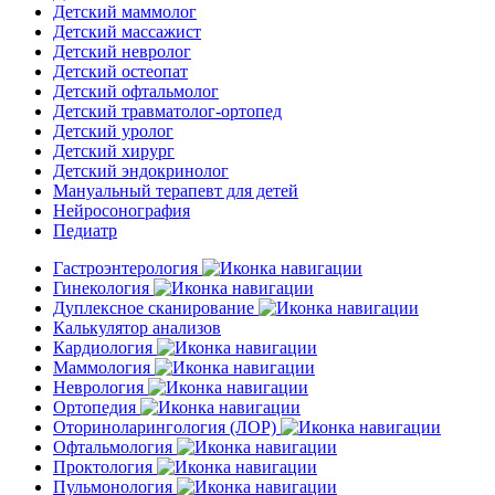
Детский маммолог
Детский массажист
Детский невролог
Детский остеопат
Детский офтальмолог
Детский травматолог-ортопед
Детский уролог
Детский хирург
Детский эндокринолог
Мануальный терапевт для детей
Нейросонография
Педиатр
Гастроэнтерология
Гинекология
Дуплексное сканирование
Калькулятор анализов
Кардиология
Маммология
Неврология
Ортопедия
Оториноларингология (ЛОР)
Офтальмология
Проктология
Пульмонология