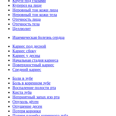
Круги под глазами
Купероз на лице
Неровный тон кожи лица
Неровный тон кожи тела
Отечность лица
Отечность тела
Целлюлит
Ишемическая болезнь сердца
Кариес под десной
Кариес сбоку
Кариес у десны
Начальная стадия кариеса
Поверхностный кариес
Средний кариес
Боли в зубе
Боль в коренном зубе
Воспаление полости рта
Киста зуба
Неприятный запах изо рта
Опухоль дёсен
Опущение десен
Потеря коронки
Потеря пломбы коренного зуба