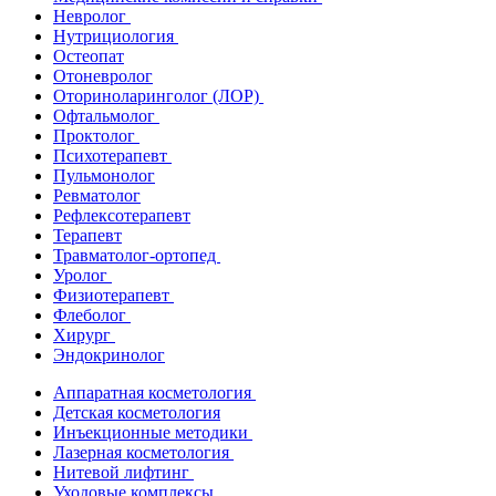
Невролог
Нутрициология
Остеопат
Отоневролог
Оториноларинголог (ЛОР)
Офтальмолог
Проктолог
Психотерапевт
Пульмонолог
Ревматолог
Рефлексотерапевт
Терапевт
Травматолог-ортопед
Уролог
Физиотерапевт
Флеболог
Хирург
Эндокринолог
Аппаратная косметология
Детская косметология
Инъекционные методики
Лазерная косметология
Нитевой лифтинг
Уходовые комплексы