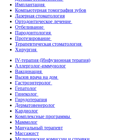
Имплантация
Компьютерная томография зубов
Лазерная стоматология
Ортодонтическое лечение
Отбеливание
Пародонтология
Протезирование
Терапевтическая стоматология
Хирургия
IV-терапия (Инфузионная терапия)
Аллерголог-иммунолог
Вакцинация
Вызов врача на дом
Гастроэнтеролог
Гепатолог
Гинеколог
Гирудотерапия
Дерматовенеролог
Кардиолог
Комплексные программы
Маммолог
Мануальный терапевт
Массажист
Медицинские комиссии и справки