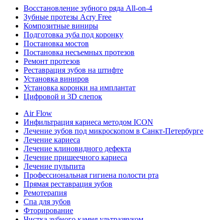
Восстановление зубного ряда All‑on‑4
Зубные протезы Acry Free
Композитные виниры
Подготовка зуба под коронку
Постановка мостов
Постановка несъемных протезов
Ремонт протезов
Реставрация зубов на штифте
Установка виниров
Установка коронки на имплантат
Цифровой и 3D слепок
Air Flow
Инфильтрация кариеса методом ICON
Лечение зубов под микроскопом в Санкт-Петербурге
Лечение кариеса
Лечение клиновидного дефекта
Лечение пришеечного кариеса
Лечение пульпита
Профессиональная гигиена полости рта
Прямая реставрация зубов
Ремотерапия
Спа для зубов
Фторирование
Чистка зубного камня ультразвуком