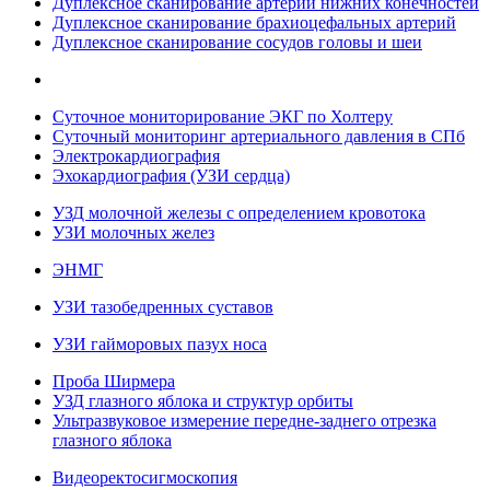
Дуплексное сканирование артерий нижних конечностей
Дуплексное сканирование брахиоцефальных артерий
Дуплексное сканирование сосудов головы и шеи
Суточное мониторирование ЭКГ по Холтеру
Суточный мониторинг артериального давления в СПб
Электрокардиография
Эхокардиография (УЗИ сердца)
УЗД молочной железы с определением кровотока
УЗИ молочных желез
ЭНМГ
УЗИ тазобедренных суставов
УЗИ гайморовых пазух носа
Проба Ширмера
УЗД глазного яблока и структур орбиты
Ультразвуковое измерение передне-заднего отрезка
глазного яблока
Видеоректосигмоскопия