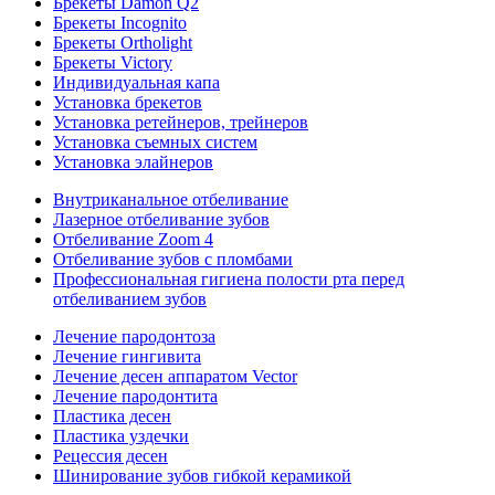
Брекеты Damon Q2
Брекеты Incognito
Брекеты Ortholight
Брекеты Victory
Индивидуальная капа
Установка брекетов
Установка ретейнеров, трейнеров
Установка съемных систем
Установка элайнеров
Внутриканальное отбеливание
Лазерное отбеливание зубов
Отбеливание Zoom 4
Отбеливание зубов с пломбами
Профессиональная гигиена полости рта перед
отбеливанием зубов
Лечение пародонтоза
Лечение гингивита
Лечение десен аппаратом Vector
Лечение пародонтита
Пластика десен
Пластика уздечки
Рецессия десен
Шинирование зубов гибкой керамикой