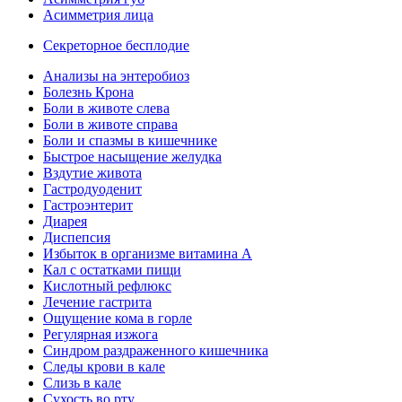
Асимметрия лица
Секреторное бесплодие
Анализы на энтеробиоз
Болезнь Крона
Боли в животе слева
Боли в животе справа
Боли и спазмы в кишечнике
Быстрое насыщение желудка
Вздутие живота
Гастродуоденит
Гастроэнтерит
Диарея
Диспепсия
Избыток в организме витамина А
Кал с остатками пищи
Кислотный рефлюкс
Лечение гастрита
Ощущение кома в горле
Регулярная изжога
Синдром раздраженного кишечника
Следы крови в кале
Слизь в кале
Сухость во рту