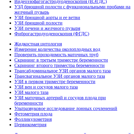
Видеоэзофагогастродуоденоскопия (ВЭГДС)
УЗД брюшной полости с функциональными пробами на
желчный пузырь
УЗИ брюшной аорты и ее ветви
УЗИ брюшной полости
УЗИ печени и желчного пузыря
Фиброгастродуоденоскопия (ФГДС)
Жидкостная цитология
Измерение количества околоплодных вод
Проверить проходимость маточных труб
Скрининг в третьем триместре беременности
Скрининг второго триместра беременности
Трансабдоминальное УЗИ органов малого таза
Трансвагинальное УЗИ органов малого таза
УЗИ в первом триместре беременности
УЗИ вен и сосудов малого таза
УЗИ малого таза
УЗИ маточных артерий и сосудов плода при
беременности
Ультразвуковое исследование лонных сочленений
Фетометрия плода
Фолликулометрия
Цервикометрия