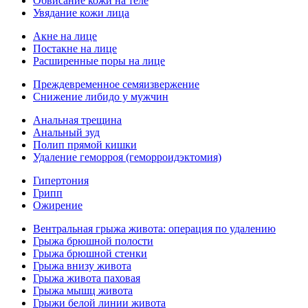
Обвисание кожи на теле
Увядание кожи лица
Акне на лице
Постакне на лице
Расширенные поры на лице
Преждевременное семяизвержение
Снижение либидо у мужчин
Анальная трещина
Анальный зуд
Полип прямой кишки
Удаление геморроя (геморроидэктомия)
Гипертония
Грипп
Ожирение
Вентральная грыжа живота: операция по удалению
Грыжа брюшной полости
Грыжа брюшной стенки
Грыжа внизу живота
Грыжа живота паховая
Грыжа мышц живота
Грыжи белой линии живота