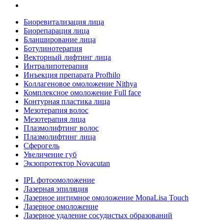
Биоревитализация лица
Биорепарация лица
Бланширование лица
Ботулинотерапия
Векторный лифтинг лица
Интралипотерапия
Инъекция препарата Profhilo
Коллагеновое омоложение Nithya
Комплексное омоложение Full face
Контурная пластика лица
Мезотерапия волос
Мезотерапия лица
Плазмолифтинг волос
Плазмолифтинг лица
Сферогель
Увеличение губ
Экзопротектор Novacutan
IPL фотоомоложение
Лазерная эпиляция
Лазерное интимное омоложение MonaLisa Touch
Лазерное омоложение
Лазерное удаление сосудистых образований