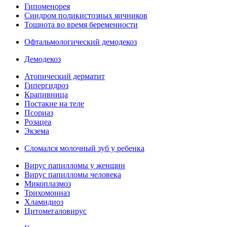
Гипоменорея
Синдром поликистозных яичников
Тошнота во время беременности
Офтальмологический демодекоз
Демодекоз
Атопический дерматит
Гипергидроз
Крапивница
Постакне на теле
Псориаз
Розацеа
Экзема
Сломался молочный зуб у ребенка
Вирус папилломы у женщин
Вирус папилломы человека
Микоплазмоз
Трихомониаз
Хламидиоз
Цитомегаловирус