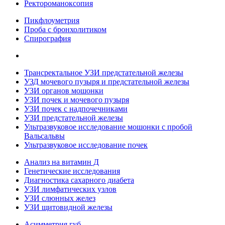
Ректороманоксопия
Пикфлоуметрия
Проба с бронхолитиком
Спирография
Трансректальное УЗИ предстательной железы
УЗД мочевого пузыря и предстательной железы
УЗИ органов мошонки
УЗИ почек и мочевого пузыря
УЗИ почек с надпочечниками
УЗИ предстательной железы
Ультразвуковое исследование мошонки с пробой
Вальсальвы
Ультразвуковое исследование почек
Анализ на витамин Д
Генетические исследования
Диагностика сахарного диабета
УЗИ лимфатических узлов
УЗИ слюнных желез
УЗИ щитовидной железы
Асимметрия губ