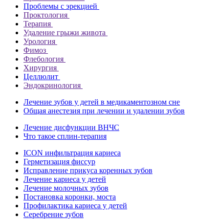
Проблемы с эрекцией
Проктология
Терапия
Удаление грыжи живота
Урология
Фимоз
Флебология
Хирургия
Целлюлит
Эндокринология
Лечение зубов у детей в медикаментозном сне
Общая анестезия при лечении и удалении зубов
Лечение дисфункции ВНЧС
Что такое сплин-терапия
ICON инфильтрация кариеса
Герметизация фиссур
Исправление прикуса коренных зубов
Лечение кариеса у детей
Лечение молочных зубов
Постановка коронки, моста
Профилактика кариеса у детей
Серебрение зубов