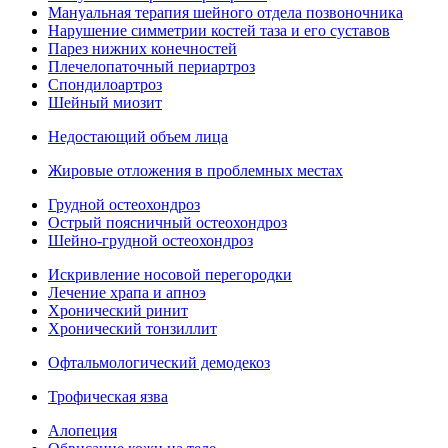
Мануальная терапия шейного отдела позвоночника
Нарушение симметрии костей таза и его суставов
Парез нижних конечностей
Плечелопаточный периартроз
Спондилоартроз
Шейный миозит
Недостающий объем лица
Жировые отложения в проблемных местах
Грудной остеохондроз
Острый поясничный остеохондроз
Шейно-грудной остеохондроз
Искривление носовой перегородки
Лечение храпа и апноэ
Хронический ринит
Хронический тонзиллит
Офтальмологический демодекоз
Трофическая язва
Алопеция