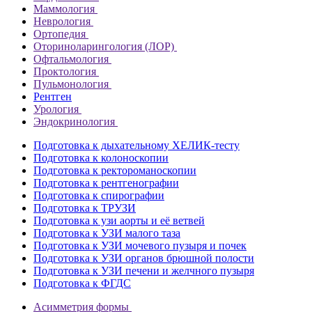
Маммология
Неврология
Ортопедия
Оториноларингология (ЛОР)
Офтальмология
Проктология
Пульмонология
Рентген
Урология
Эндокринология
Подготовка к дыхательному ХЕЛИК-тесту
Подготовка к колоноскопии
Подготовка к ректороманоскопии
Подготовка к рентгенографии
Подготовка к спирографии
Подготовка к ТРУЗИ
Подготовка к узи аорты и её ветвей
Подготовка к УЗИ малого таза
Подготовка к УЗИ мочевого пузыря и почек
Подготовка к УЗИ органов брюшной полости
Подготовка к УЗИ печени и желчного пузыря
Подготовка к ФГДС
Асимметрия формы