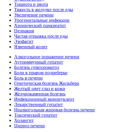
Тошнота и рвота
Тяжесть в желудке после еды
Увеличение печени
Урогенитальные инфекции
Хронический панкреатит
Целиакия
Частая отрыжка после еды
Эзофагит
Язвенный колит
Алкогольное поражение печени
Аутоиммунный гепатит
Болезнь гемохроматоз
Боли в правом подреберье
Боль в печени
Генетическая болезнь Жильбера
Желтый цвет глаз и кожи
Желчнокаменная болезнь
Инфекционный мононуклеоз
Лекарственный гепатит
Неалкогольная жировая болезнь печени
Токсический гепатит
Холангит
Цирроз печени