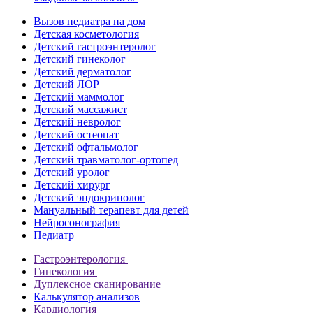
Вызов педиатра на дом
Детская косметология
Детский гастроэнтеролог
Детский гинеколог
Детский дерматолог
Детский ЛОР
Детский маммолог
Детский массажист
Детский невролог
Детский остеопат
Детский офтальмолог
Детский травматолог-ортопед
Детский уролог
Детский хирург
Детский эндокринолог
Мануальный терапевт для детей
Нейросонография
Педиатр
Гастроэнтерология
Гинекология
Дуплексное сканирование
Калькулятор анализов
Кардиология