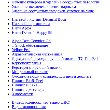
Лечение купероза и удаление сосудистых патологий
Удаление звездочек, лечение варикоза
Удаление сосудистых звездочек, сеточек на лице
Нитевой лифтинг Dermafil Boca
Нитевой лифтинг тела
Нити Aptos
Нити Dermafil Happy lift
Alpha Beta Complex Gel
T-Shock обёртывание
Yellow Peel
Атравматическая чистка лица
Двухфазный ремоделирующий пилинг TC-DuoPeel
Карбокситерапия
Кераторегулирующий пилинг
Миндальный пилинг
Омолаживающий комплекс для шеи и декольте
Пилинг BioRePeel
Пилинг PRX-T33
Пилинг Джесснера
Хиромассаж
Видеодуоденоскопия (видео-ДДС)
Видеоколоноскопия