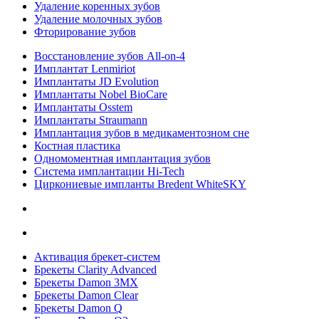
Удаление коренных зубов
Удаление молочных зубов
Фторирование зубов
Восстановление зубов All‑on‑4
Имплантат Lenmiriot
Имплантаты JD Evolution
Имплантаты Nobel BioСare
Имплантаты Osstem
Имплантаты Straumann
Имплантация зубов в медикаментозном сне
Костная пластика
Одномоментная имплантация зубов
Система имплантации Hi-Tech
Циркониевые импланты Bredent WhiteSKY
Активация брекет-систем
Брекеты Clarity Advanced
Брекеты Damon 3MX
Брекеты Damon Clear
Брекеты Damon Q