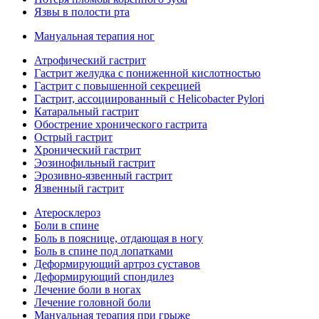
Язвы в полости рта
Мануальная терапия ног
Атрофический гастрит
Гастрит желудка с пониженной кислотностью
Гастрит с повышенной секрецией
Гастрит, ассоциированный с Helicobacter Pylori
Катаральный гастрит
Обострение хронического гастрита
Острый гастрит
Хронический гастрит
Эозинофильный гастрит
Эрозивно-язвенный гастрит
Язвенный гастрит
Атеросклероз
Боли в спине
Боль в пояснице, отдающая в ногу
Боль в спине под лопатками
Деформирующий артроз суставов
Деформирующий спондилез
Лечение боли в ногах
Лечение головной боли
Мануальная терапия при грыже