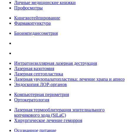
Личные медицинские книжки
Профосмотры
Кинезиотейпирование
Фармакопунктура
Биоимпедансометрия
Интратонзиллярная лазерная деструкция
Лазерная вазотомия
Лазерная септопластика
Лазерная увулопалатопластика: лечение храпа и апноэ
Эндоскопия ЛОР-органов
Компьютерная периметрия
Ортокератология
Лазерная термооблитерация эпителиального
копчикового хода (SiLaC)
Хирургическое лечение геморроя
Осознанное питание