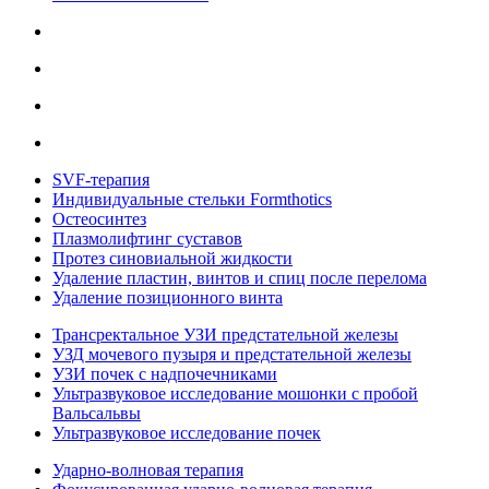
SVF-терапия
Индивидуальные стельки Formthotics
Остеосинтез
Плазмолифтинг суставов
Протез синовиальной жидкости
Удаление пластин, винтов и спиц после перелома
Удаление позиционного винта
Трансректальное УЗИ предстательной железы
УЗД мочевого пузыря и предстательной железы
УЗИ почек с надпочечниками
Ультразвуковое исследование мошонки с пробой
Вальсальвы
Ультразвуковое исследование почек
Ударно-волновая терапия