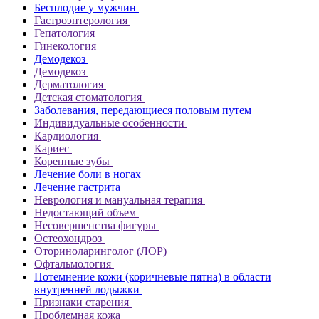
Бесплодие у мужчин
Гастроэнтерология
Гепатология
Гинекология
Демодекоз
Демодекоз
Дерматология
Детская стоматология
Заболевания, передающиеся половым путем
Индивидуальные особенности
Кардиология
Кариес
Коренные зубы
Лечение боли в ногах
Лечение гастрита
Неврология и мануальная терапия
Недостающий объем
Несовершенства фигуры
Остеохондроз
Оториноларинголог (ЛОР)
Офтальмология
Потемнение кожи (коричневые пятна) в области
внутренней лодыжки
Признаки старения
Проблемная кожа