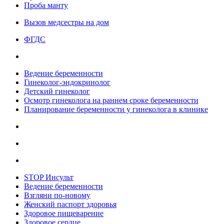
Проба манту
Вызов медсестры на дом
ФГДС
Ведение беременности
Гинеколог-эндокринолог
Детский гинеколог
Осмотр гинеколога на раннем сроке беременности
Планирование беременности у гинеколога в клинике
STOP Инсульт
Ведение беременности
Взгляни по-новому
Женский паспорт здоровья
Здоровое пищеварение
Здоровое сердце