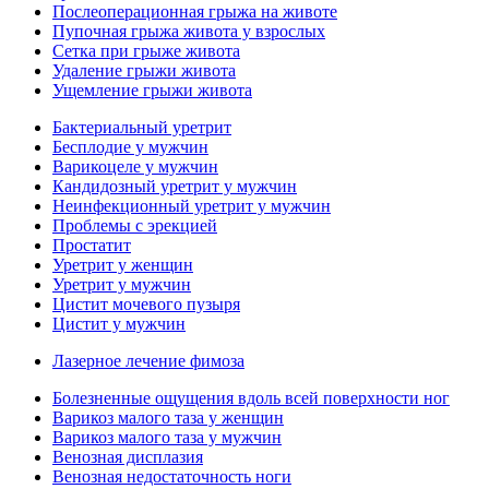
Послеоперационная грыжа на животе
Пупочная грыжа живота у взрослых
Сетка при грыже живота
Удаление грыжи живота
Ущемление грыжи живота
Бактериальный уретрит
Бесплодие у мужчин
Варикоцеле у мужчин
Кандидозный уретрит у мужчин
Неинфекционный уретрит у мужчин
Проблемы с эрекцией
Простатит
Уретрит у женщин
Уретрит у мужчин
Цистит мочевого пузыря
Цистит у мужчин
Лазерное лечение фимоза
Болезненные ощущения вдоль всей поверхности ног
Варикоз малого таза у женщин
Варикоз малого таза у мужчин
Венозная дисплазия
Венозная недостаточность ноги