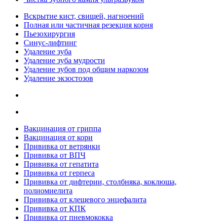
Вскрытие кист, свищей, нагноений
Полная или частичная резекция корня
Пьезохирургия
Синус-лифтинг
Удаление зуба
Удаление зуба мудрости
Удаление зубов под общим наркозом
Удаление экзостозов
Вакцинация от гриппа
Вакцинация от кори
Прививка от ветрянки
Прививка от ВПЧ
Прививка от гепатита
Прививка от герпеса
Прививка от дифтерии, столбняка, коклюша,
полиомиелита
Прививка от клещевого энцефалита
Прививка от КПК
Прививка от пневмококка