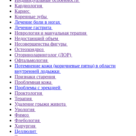
Индивидуальные особенности
Кардиология
Кариес
Коренные зубы
Лечение боли в ногах
Лечение гастрита
Неврология и мануальная терапия
Недостающий объем
Несовершенства фигуры
Остеохондроз
Оториноларинголог (ЛОР)
Офтальмология
Потемнение кожи (коричневые пятна) в области
внутренней лодыжки
Признаки старения
Проблемная кожа
Проблемы с эрекцией
Проктология
Терапия
Удаление грыжи живота
Урология
Фимоз
Флебология
Хирургия
Целлюлит