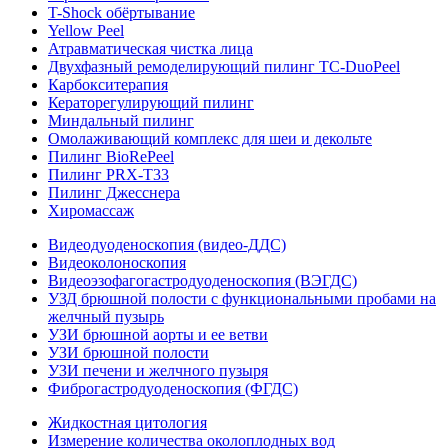
T-Shock обёртывание
Yellow Peel
Атравматическая чистка лица
Двухфазный ремоделирующий пилинг TC-DuoPeel
Карбокситерапия
Кераторегулирующий пилинг
Миндальный пилинг
Омолаживающий комплекс для шеи и декольте
Пилинг BioRePeel
Пилинг PRX-T33
Пилинг Джесснера
Хиромассаж
Видеодуоденоскопия (видео-ДДС)
Видеоколоноскопия
Видеоэзофагогастродуоденоскопия (ВЭГДС)
УЗД брюшной полости с функциональными пробами на
желчный пузырь
УЗИ брюшной аорты и ее ветви
УЗИ брюшной полости
УЗИ печени и желчного пузыря
Фиброгастродуоденоскопия (ФГДС)
Жидкостная цитология
Измерение количества околоплодных вод