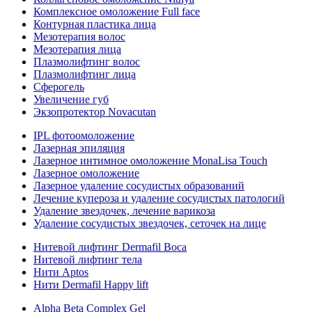
Комплексное омоложение Full face
Контурная пластика лица
Мезотерапия волос
Мезотерапия лица
Плазмолифтинг волос
Плазмолифтинг лица
Сферогель
Увеличение губ
Экзопротектор Novacutan
IPL фотоомоложение
Лазерная эпиляция
Лазерное интимное омоложение MonaLisa Touch
Лазерное омоложение
Лазерное удаление сосудистых образований
Лечение купероза и удаление сосудистых патологий
Удаление звездочек, лечение варикоза
Удаление сосудистых звездочек, сеточек на лице
Нитевой лифтинг Dermafil Boca
Нитевой лифтинг тела
Нити Aptos
Нити Dermafil Happy lift
Alpha Beta Complex Gel