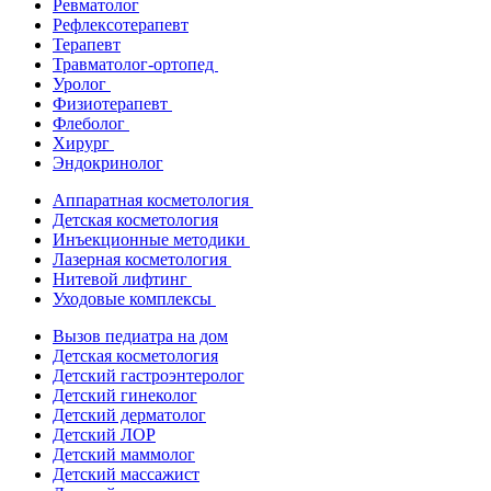
Ревматолог
Рефлексотерапевт
Терапевт
Травматолог-ортопед
Уролог
Физиотерапевт
Флеболог
Хирург
Эндокринолог
Аппаратная косметология
Детская косметология
Инъекционные методики
Лазерная косметология
Нитевой лифтинг
Уходовые комплексы
Вызов педиатра на дом
Детская косметология
Детский гастроэнтеролог
Детский гинеколог
Детский дерматолог
Детский ЛОР
Детский маммолог
Детский массажист