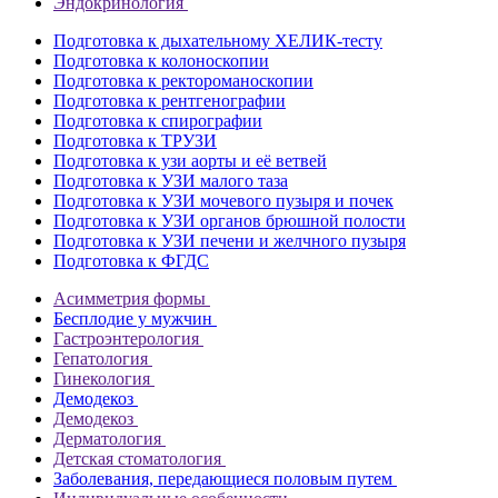
Эндокринология
Подготовка к дыхательному ХЕЛИК-тесту
Подготовка к колоноскопии
Подготовка к ректороманоскопии
Подготовка к рентгенографии
Подготовка к спирографии
Подготовка к ТРУЗИ
Подготовка к узи аорты и её ветвей
Подготовка к УЗИ малого таза
Подготовка к УЗИ мочевого пузыря и почек
Подготовка к УЗИ органов брюшной полости
Подготовка к УЗИ печени и желчного пузыря
Подготовка к ФГДС
Асимметрия формы
Бесплодие у мужчин
Гастроэнтерология
Гепатология
Гинекология
Демодекоз
Демодекоз
Дерматология
Детская стоматология
Заболевания, передающиеся половым путем