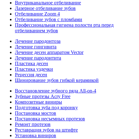
Внутриканальное отбеливание
Лазерное отбеливание зубов
Отбеливание Zoom 4
Отбеливание зубов с пломбами
Профессиональная гигиена полости рта перед
отбеливанием зубов
Лечение пародонтоза
Лечение гингивита
Лечение десен аппаратом Vector
Лечение пародонтита
Пластика десен
Пластика уздечки
Рецессия десен
Шинирование зубов гибкой керамикой
Восстановление зубного ряда All‑on‑4
Зубные протезы Acry Free
Композитные виниры
Подготовка зуба под коронку
Постановка мостов
Постановка несъемных протезов
Ремонт протезов
Реставрация зубов на штифте
Установка виниров