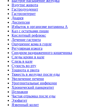
Быстрое насыщение желудка
Вздутие живота
Гастродуоденит
Гастроэнтерит
Диарея
Диспепсия
Избыток в организме витамина А
Кал с остатками пищи
Кислотный рефлюкс
Лечение гастрита
Ощущение кома в горле
Регулярная изжога
Синдром раздраженного кишечника
Следы крови в кале
Слизь в кале
Сухость во рту
Тошнота и рвота
Тяжесть в желудке после еды
Увеличение печени
Урогенитальные инфекции
Хронический панкреатит
Целиакия
Частая отрыжка после еды
Эзофагит
Язвенный колит