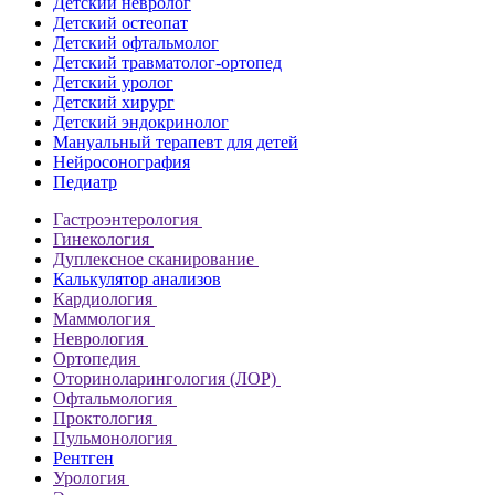
Детский невролог
Детский остеопат
Детский офтальмолог
Детский травматолог-ортопед
Детский уролог
Детский хирург
Детский эндокринолог
Мануальный терапевт для детей
Нейросонография
Педиатр
Гастроэнтерология
Гинекология
Дуплексное сканирование
Калькулятор анализов
Кардиология
Маммология
Неврология
Ортопедия
Оториноларингология (ЛОР)
Офтальмология
Проктология
Пульмонология
Рентген
Урология