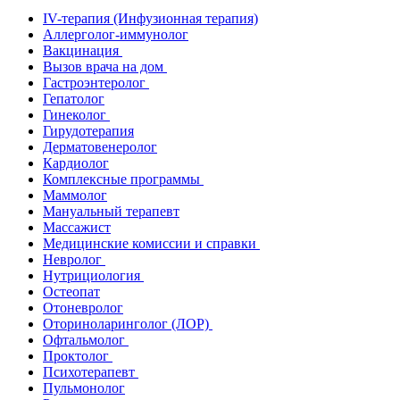
IV-терапия (Инфузионная терапия)
Аллерголог-иммунолог
Вакцинация
Вызов врача на дом
Гастроэнтеролог
Гепатолог
Гинеколог
Гирудотерапия
Дерматовенеролог
Кардиолог
Комплексные программы
Маммолог
Мануальный терапевт
Массажист
Медицинские комиссии и справки
Невролог
Нутрициология
Остеопат
Отоневролог
Оториноларинголог (ЛОР)
Офтальмолог
Проктолог
Психотерапевт
Пульмонолог