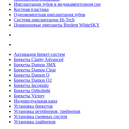
Имплантация зубов в медикаментозном сне
Костная пластика
Одномоментная имплантация зубов
Система имплантации Hi-Tech
Циркониевые импланты Bredent WhiteSKY
Активация брекет-систем
Брекеты Clarity Advanced
Брекеты Damon 3MX
Брекеты Damon Clear
Брекеты Damon Q
Брекеты Damon Q2
Брекеты Incognito
Брекеты Ortholight
Брекеты Victory
Индивидуальная капа
Установка брекетов
Установка ретейнеров, трейнеров
Установка съемных систем
Установка элайнеров