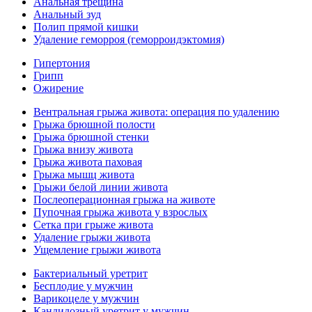
Анальная трещина
Анальный зуд
Полип прямой кишки
Удаление геморроя (геморроидэктомия)
Гипертония
Грипп
Ожирение
Вентральная грыжа живота: операция по удалению
Грыжа брюшной полости
Грыжа брюшной стенки
Грыжа внизу живота
Грыжа живота паховая
Грыжа мышц живота
Грыжи белой линии живота
Послеоперационная грыжа на животе
Пупочная грыжа живота у взрослых
Сетка при грыже живота
Удаление грыжи живота
Ущемление грыжи живота
Бактериальный уретрит
Бесплодие у мужчин
Варикоцеле у мужчин
Кандидозный уретрит у мужчин