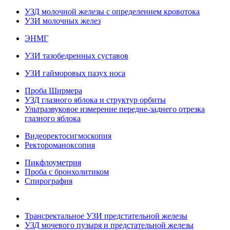
УЗД молочной железы с определением кровотока
УЗИ молочных желез
ЭНМГ
УЗИ тазобедренных суставов
УЗИ гайморовых пазух носа
Проба Ширмера
УЗД глазного яблока и структур орбиты
Ультразвуковое измерение передне-заднего отрезка
глазного яблока
Видеоректосигмоскопия
Ректороманоксопия
Пикфлоуметрия
Проба с бронхолитиком
Спирография
Трансректальное УЗИ предстательной железы
УЗД мочевого пузыря и предстательной железы