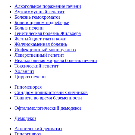
Алкогольное поражение печени
Аутоиммунный гепатит
Болезнь гемохроматоз
Боли в правом подреберье
Боль в печени
Генетическая болезнь Жильбера
Желтый цвет глаз и кожи
Желчнокаменная болезнь
Инфекционный мононуклеоз
Лекарственный гепатит
Неалкогольная жировая болезнь печени
Токсический гепатит
Холангит
Цирроз печени
Гипоменорея
Синдром поликистозных яичников
Тошнота во время беременности
Офтальмологический демодекоз
Демодекоз
Атопический дерматит
Гипергидроз