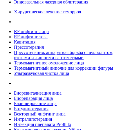
Эндовазальная лазерная облитерация
Хирургическое лечение геморроя
RF лифтинг лица
RF лифтинг тела
Кавитация
Прессотерапия
Прессотерапия: аппаратная борьба с целлюлитом,
отеками и лишними сантиметрами
Термомагнитное омоложение лица
Термомагнитный липолиз для коррекции фигуры
Ультразвуковая чистка лица
Биоревитализация лица
Биорепарация лица
Бланширование лица
Ботулинотерапия
Векторный лифтинг лица
Интралипотерапия
Инъекция препарата Profhilo
Коллагеновое омоложение Nithya