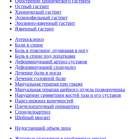
Обострение хронического гастрита
Острый гастрит
Хронический гастрит
Эозинофильный гастрит
Эрозивно-язвенный гастрит
Язвенный гастрит
Атеросклероз
Боли в спине
Боль в пояснице, отдающая в ногу
Боль в спине под лопатками
Деформирующий артроз суставов
Деформирующий спондилез
Лечение боли в ногах
Лечение головной боли
Мануальная терапия при грыже
Мануальная терапия шейного отдела позвоночника
Нарушение симметрии костей таза и его суставов
Парез нижних конечностей
Плечелопаточный периартроз
Спондилоартроз
Шейный миозит
Недостающий объем лица
Жировые отложения в проблемных местах