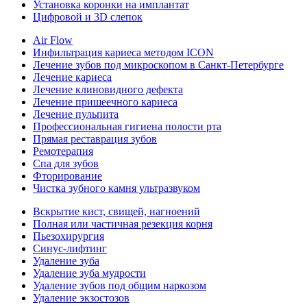
Установка коронки на имплантат
Цифровой и 3D слепок
Air Flow
Инфильтрация кариеса методом ICON
Лечение зубов под микроскопом в Санкт-Петербурге
Лечение кариеса
Лечение клиновидного дефекта
Лечение пришеечного кариеса
Лечение пульпита
Профессиональная гигиена полости рта
Прямая реставрация зубов
Ремотерапия
Спа для зубов
Фторирование
Чистка зубного камня ультразвуком
Вскрытие кист, свищей, нагноений
Полная или частичная резекция корня
Пьезохирургия
Синус-лифтинг
Удаление зуба
Удаление зуба мудрости
Удаление зубов под общим наркозом
Удаление экзостозов