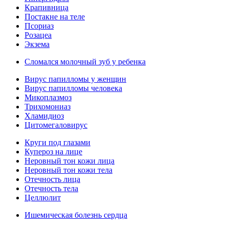
Крапивница
Постакне на теле
Псориаз
Розацеа
Экзема
Сломался молочный зуб у ребенка
Вирус папилломы у женщин
Вирус папилломы человека
Микоплазмоз
Трихомониаз
Хламидиоз
Цитомегаловирус
Круги под глазами
Купероз на лице
Неровный тон кожи лица
Неровный тон кожи тела
Отечность лица
Отечность тела
Целлюлит
Ишемическая болезнь сердца