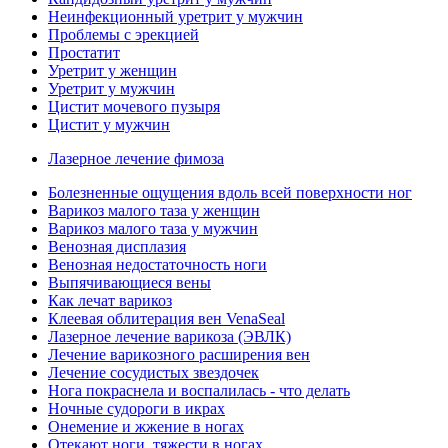
Неинфекционный уретрит у мужчин
Проблемы с эрекцией
Простатит
Уретрит у женщин
Уретрит у мужчин
Цистит мочевого пузыря
Цистит у мужчин
Лазерное лечение фимоза
Болезненные ощущения вдоль всей поверхности ног
Варикоз малого таза у женщин
Варикоз малого таза у мужчин
Венозная дисплазия
Венозная недостаточность ноги
Выпячивающиеся вены
Как лечат варикоз
Клеевая облитерация вен VenaSeal
Лазерное лечение варикоза (ЭВЛК)
Лечение варикозного расширения вен
Лечение сосудистых звездочек
Нога покраснела и воспалилась - что делать
Ночные судороги в икрах
Онемение и жжение в ногах
Отекают ноги, тяжести в ногах