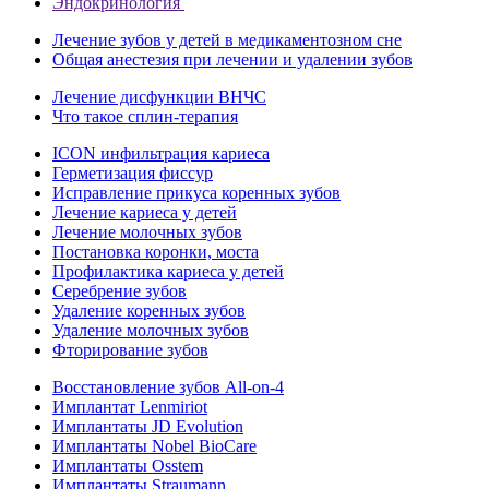
Эндокринология
Лечение зубов у детей в медикаментозном сне
Общая анестезия при лечении и удалении зубов
Лечение дисфункции ВНЧС
Что такое сплин-терапия
ICON инфильтрация кариеса
Герметизация фиссур
Исправление прикуса коренных зубов
Лечение кариеса у детей
Лечение молочных зубов
Постановка коронки, моста
Профилактика кариеса у детей
Серебрение зубов
Удаление коренных зубов
Удаление молочных зубов
Фторирование зубов
Восстановление зубов All‑on‑4
Имплантат Lenmiriot
Имплантаты JD Evolution
Имплантаты Nobel BioСare
Имплантаты Osstem
Имплантаты Straumann