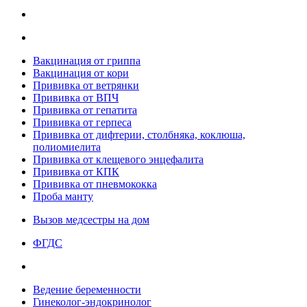
Вакцинация от гриппа
Вакцинация от кори
Прививка от ветрянки
Прививка от ВПЧ
Прививка от гепатита
Прививка от герпеса
Прививка от дифтерии, столбняка, коклюша,
полиомиелита
Прививка от клещевого энцефалита
Прививка от КПК
Прививка от пневмококка
Проба манту
Вызов медсестры на дом
ФГДС
Ведение беременности
Гинеколог-эндокринолог