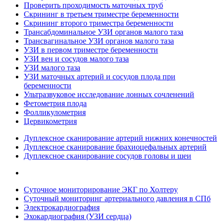
Проверить проходимость маточных труб
Скрининг в третьем триместре беременности
Скрининг второго триместра беременности
Трансабдоминальное УЗИ органов малого таза
Трансвагинальное УЗИ органов малого таза
УЗИ в первом триместре беременности
УЗИ вен и сосудов малого таза
УЗИ малого таза
УЗИ маточных артерий и сосудов плода при
беременности
Ультразвуковое исследование лонных сочленений
Фетометрия плода
Фолликулометрия
Цервикометрия
Дуплексное сканирование артерий нижних конечностей
Дуплексное сканирование брахиоцефальных артерий
Дуплексное сканирование сосудов головы и шеи
Суточное мониторирование ЭКГ по Холтеру
Суточный мониторинг артериального давления в СПб
Электрокардиография
Эхокардиография (УЗИ сердца)