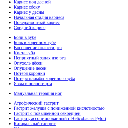
Кариес под десной
Кариес сбоку
Кариес у десны
Начальная стадия кариеса
Поверхностный кариес
Средний кариес
Боли в зубе
Боль в коренном зубе
Воспаление полости рта
Киста зуба
Неприятный запах изо рта
Опухоль дёсен
Опущение десен
Потеря коронки
Потеря пломбы коренного зуба
Язвы в полости рта
Мануальная терапия ног
Атрофический гастрит
Гастрит желудка с пониженной кислотностью
Гастрит с повышенной секрецией
Гастрит, ассоциированный с Helicobacter Pylori
Катаральный гастрит