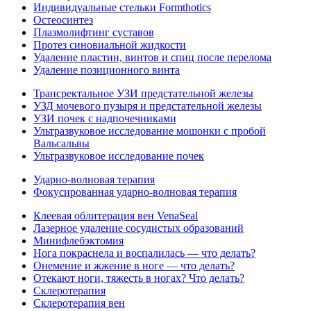
Индивидуальные стельки Formthotics
Остеосинтез
Плазмолифтинг суставов
Протез синовиальной жидкости
Удаление пластин, винтов и спиц после перелома
Удаление позиционного винта
Трансректальное УЗИ предстательной железы
УЗД мочевого пузыря и предстательной железы
УЗИ почек с надпочечниками
Ультразвуковое исследование мошонки с пробой
Вальсальвы
Ультразвуковое исследование почек
Ударно-волновая терапия
Фокусированная ударно-волновая терапия
Клеевая облитерация вен VenaSeal
Лазерное удаление сосудистых образований
Минифлебэктомия
Нога покраснела и воспалилась — что делать?
Онемение и жжение в ноге — что делать?
Отекают ноги, тяжесть в ногах? Что делать?
Склеротерапия
Склеротерапия вен