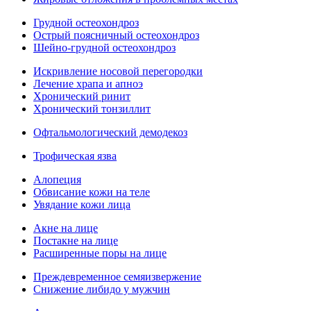
Грудной остеохондроз
Острый поясничный остеохондроз
Шейно-грудной остеохондроз
Искривление носовой перегородки
Лечение храпа и апноэ
Хронический ринит
Хронический тонзиллит
Офтальмологический демодекоз
Трофическая язва
Алопеция
Обвисание кожи на теле
Увядание кожи лица
Акне на лице
Постакне на лице
Расширенные поры на лице
Преждевременное семяизвержение
Снижение либидо у мужчин