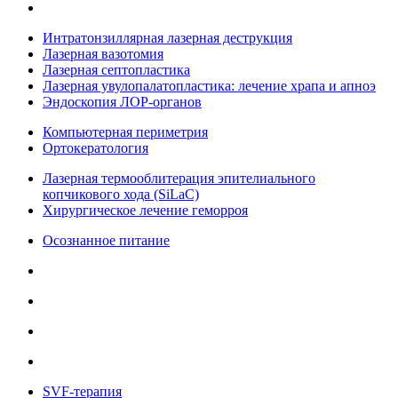
Интратонзиллярная лазерная деструкция
Лазерная вазотомия
Лазерная септопластика
Лазерная увулопалатопластика: лечение храпа и апноэ
Эндоскопия ЛОР-органов
Компьютерная периметрия
Ортокератология
Лазерная термооблитерация эпителиального
копчикового хода (SiLaC)
Хирургическое лечение геморроя
Осознанное питание
SVF-терапия