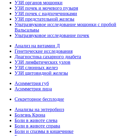
УЗИ органов мошонки
УЗИ почек и мочевого пузыря
УЗИ почек с надпочечниками
УЗИ предстательной железы
Ультразвуковое исследование мошонки с пробой
Вальсальвы
Ультразвуковое исследование почек
Анализ на витамин Д
Генетические исследования
Диагностика сахарного диабета
УЗИ лимфатических узлов
УЗИ слюнных желез
УЗИ щитовидной железы
Асимметрия губ
Асимметрия лица
Секреторное бесплодие
Анализы на энтеробиоз
Болезнь Крона
Боли в животе слева
Боли в животе справа
Боли и спазмы в кишечнике