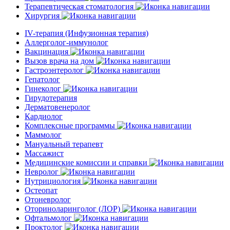
Терапевтическая стоматология
Хирургия
IV-терапия (Инфузионная терапия)
Аллерголог-иммунолог
Вакцинация
Вызов врача на дом
Гастроэнтеролог
Гепатолог
Гинеколог
Гирудотерапия
Дерматовенеролог
Кардиолог
Комплексные программы
Маммолог
Мануальный терапевт
Массажист
Медицинские комиссии и справки
Невролог
Нутрициология
Остеопат
Отоневролог
Оториноларинголог (ЛОР)
Офтальмолог
Проктолог