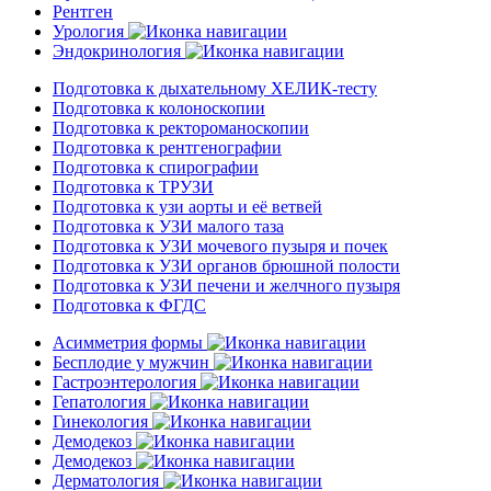
Рентген
Урология
Эндокринология
Подготовка к дыхательному ХЕЛИК-тесту
Подготовка к колоноскопии
Подготовка к ректороманоскопии
Подготовка к рентгенографии
Подготовка к спирографии
Подготовка к ТРУЗИ
Подготовка к узи аорты и её ветвей
Подготовка к УЗИ малого таза
Подготовка к УЗИ мочевого пузыря и почек
Подготовка к УЗИ органов брюшной полости
Подготовка к УЗИ печени и желчного пузыря
Подготовка к ФГДС
Асимметрия формы
Бесплодие у мужчин
Гастроэнтерология
Гепатология
Гинекология
Демодекоз
Демодекоз
Дерматология