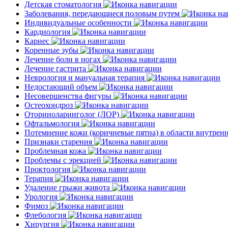
Детская стоматология
Заболевания, передающиеся половым путем
Индивидуальные особенности
Кардиология
Кариес
Коренные зубы
Лечение боли в ногах
Лечение гастрита
Неврология и мануальная терапия
Недостающий объем
Несовершенства фигуры
Остеохондроз
Оториноларинголог (ЛОР)
Офтальмология
Потемнение кожи (коричневые пятна) в области внутре
Признаки старения
Проблемная кожа
Проблемы с эрекцией
Проктология
Терапия
Удаление грыжи живота
Урология
Фимоз
Флебология
Хирургия