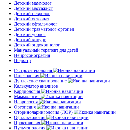
Детский маммолог
Детский массажист
Детский невролог
Детский остеопат
Детский офтальмолог
Детский травматолог-ортопед
Детский уролог
Детский хирург
Детский эндокринолог
Мануальный терапевт для детей
Нейросонография
Педиатр
Гастроэнтерология
Гинекология
Дуплексное сканирование
Калькулятор анализов
Кардиология
Маммология
Неврология
Ортопедия
Оториноларингология (ЛОР)
Офтальмология
Проктология
Пульмонология