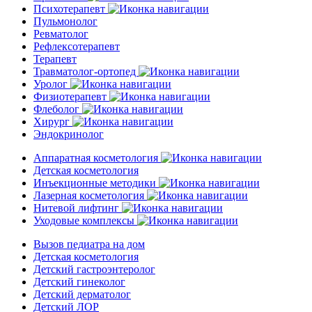
Психотерапевт
Пульмонолог
Ревматолог
Рефлексотерапевт
Терапевт
Травматолог-ортопед
Уролог
Физиотерапевт
Флеболог
Хирург
Эндокринолог
Аппаратная косметология
Детская косметология
Инъекционные методики
Лазерная косметология
Нитевой лифтинг
Уходовые комплексы
Вызов педиатра на дом
Детская косметология
Детский гастроэнтеролог
Детский гинеколог
Детский дерматолог
Детский ЛОР