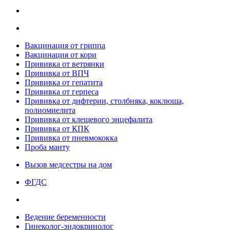
Вакцинация от гриппа
Вакцинация от кори
Прививка от ветрянки
Прививка от ВПЧ
Прививка от гепатита
Прививка от герпеса
Прививка от дифтерии, столбняка, коклюша,
полиомиелита
Прививка от клещевого энцефалита
Прививка от КПК
Прививка от пневмококка
Проба манту
Вызов медсестры на дом
ФГДС
Ведение беременности
Гинеколог-эндокринолог