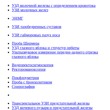
УЗД молочной железы с определением кровотока
УЗИ молочных желез
ЭНМГ
УЗИ тазобедренных суставов
УЗИ гайморовых пазух носа
Проба Ширмера
УЗД глазного яблока и структур орбиты
Ультразвуковое измерение передне-заднего отрезка
глазного яблока
Видеоректосигмоскопия
Ректороманоксопия
Пикфлоуметрия
Проба с бронхолитиком
Спирография
Трансректальное УЗИ предстательной железы
УЗД мочевого пузыря и предстательной железы