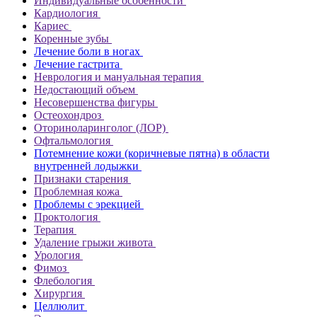
Индивидуальные особенности
Кардиология
Кариес
Коренные зубы
Лечение боли в ногах
Лечение гастрита
Неврология и мануальная терапия
Недостающий объем
Несовершенства фигуры
Остеохондроз
Оториноларинголог (ЛОР)
Офтальмология
Потемнение кожи (коричневые пятна) в области
внутренней лодыжки
Признаки старения
Проблемная кожа
Проблемы с эрекцией
Проктология
Терапия
Удаление грыжи живота
Урология
Фимоз
Флебология
Хирургия
Целлюлит