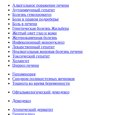
Алкогольное поражение печени
Аутоиммунный гепатит
Болезнь гемохроматоз
Боли в правом подреберье
Боль в печени
Генетическая болезнь Жильбера
Желтый цвет глаз и кожи
Желчнокаменная болезнь
Инфекционный мононуклеоз
Лекарственный гепатит
Неалкогольная жировая болезнь печени
Токсический гепатит
Холангит
Цирроз печени
Гипоменорея
Синдром поликистозных яичников
Тошнота во время беременности
Офтальмологический демодекоз
Демодекоз
Атопический дерматит
Гипергидроз