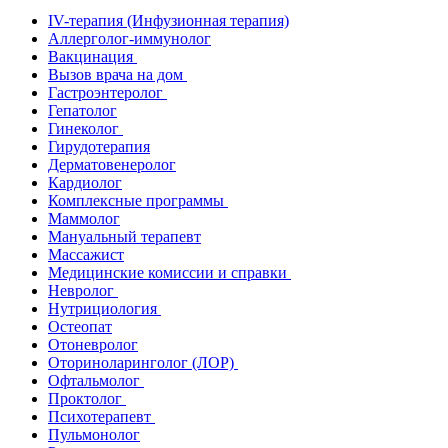
IV-терапия (Инфузионная терапия)
Аллерголог-иммунолог
Вакцинация
Вызов врача на дом
Гастроэнтеролог
Гепатолог
Гинеколог
Гирудотерапия
Дерматовенеролог
Кардиолог
Комплексные программы
Маммолог
Мануальный терапевт
Массажист
Медицинские комиссии и справки
Невролог
Нутрициология
Остеопат
Отоневролог
Оториноларинголог (ЛОР)
Офтальмолог
Проктолог
Психотерапевт
Пульмонолог