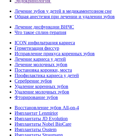
Эндокринология
Лечение зубов у детей в медикаментозном сне
Общая анестезия при лечении и удалении зубов
Лечение дисфункции ВНЧС
Что такое сплин-терапия
ICON инфильтрация кариеса
Герметизация фиссур
Исправление прикуса коренных зубов
Лечение кариеса у детей
Лечение молочных зубов
Постановка коронки, моста
Профилактика кариеса у детей
Серебрение зубов
Удаление коренных зубов
Удаление молочных зубов
Фторирование зубов
Восстановление зубов All‑on‑4
Имплантат Lenmiriot
Имплантаты JD Evolution
Имплантаты Nobel BioСare
Имплантаты Osstem
Имплантаты Straumann