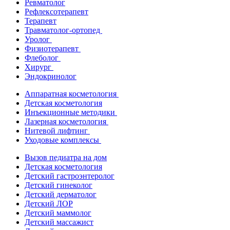
Ревматолог
Рефлексотерапевт
Терапевт
Травматолог-ортопед
Уролог
Физиотерапевт
Флеболог
Хирург
Эндокринолог
Аппаратная косметология
Детская косметология
Инъекционные методики
Лазерная косметология
Нитевой лифтинг
Уходовые комплексы
Вызов педиатра на дом
Детская косметология
Детский гастроэнтеролог
Детский гинеколог
Детский дерматолог
Детский ЛОР
Детский маммолог
Детский массажист