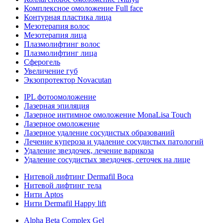
Комплексное омоложение Full face
Контурная пластика лица
Мезотерапия волос
Мезотерапия лица
Плазмолифтинг волос
Плазмолифтинг лица
Сферогель
Увеличение губ
Экзопротектор Novacutan
IPL фотоомоложение
Лазерная эпиляция
Лазерное интимное омоложение MonaLisa Touch
Лазерное омоложение
Лазерное удаление сосудистых образований
Лечение купероза и удаление сосудистых патологий
Удаление звездочек, лечение варикоза
Удаление сосудистых звездочек, сеточек на лице
Нитевой лифтинг Dermafil Boca
Нитевой лифтинг тела
Нити Aptos
Нити Dermafil Happy lift
Alpha Beta Complex Gel