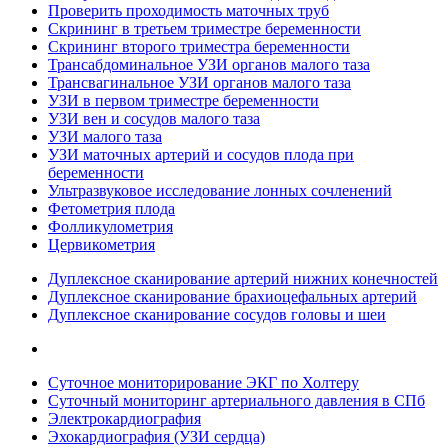
Проверить проходимость маточных труб
Скрининг в третьем триместре беременности
Скрининг второго триместра беременности
Трансабдоминальное УЗИ органов малого таза
Трансвагинальное УЗИ органов малого таза
УЗИ в первом триместре беременности
УЗИ вен и сосудов малого таза
УЗИ малого таза
УЗИ маточных артерий и сосудов плода при
беременности
Ультразвуковое исследование лонных сочленений
Фетометрия плода
Фолликулометрия
Цервикометрия
Дуплексное сканирование артерий нижних конечностей
Дуплексное сканирование брахиоцефальных артерий
Дуплексное сканирование сосудов головы и шеи
Суточное мониторирование ЭКГ по Холтеру
Суточный мониторинг артериального давления в СПб
Электрокардиография
Эхокардиография (УЗИ сердца)