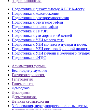
Эндокринология
Подготовка к дыхательному ХЕЛИК-тесту
Подготовка к колоноскопии
Подготовка к ректороманоскопии
Подготовка к рентгенографии
Подготовка к спирографии
Подготовка к ТРУЗИ
Подготовка к узи аорты и её ветвей
Подготовка к УЗИ малого таза
Подготовка к УЗИ мочевого пузыря и почек
Подготовка к УЗИ органов брюшной полости
Подготовка к УЗИ печени и желчного пузыря
Подготовка к ФГДС
Асимметрия формы
Бесплодие у мужчин
Гастроэнтерология
Гепатология
Гинекология
Демодекоз
Демодекоз
Дерматология
Детская стоматология
Заболевания, передающиеся половым путем