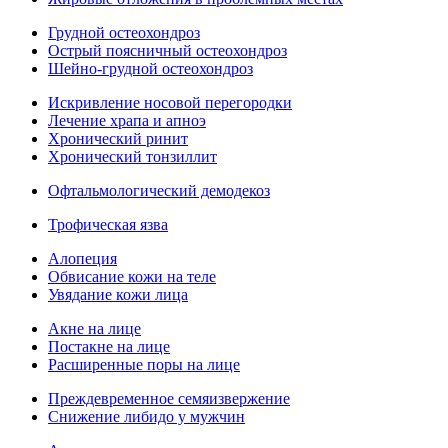
Грудной остеохондроз
Острый поясничный остеохондроз
Шейно-грудной остеохондроз
Искривление носовой перегородки
Лечение храпа и апноэ
Хронический ринит
Хронический тонзиллит
Офтальмологический демодекоз
Трофическая язва
Алопеция
Обвисание кожи на теле
Увядание кожи лица
Акне на лице
Постакне на лице
Расширенные поры на лице
Преждевременное семяизвержение
Снижение либидо у мужчин