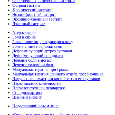
Обострение хронического гастрита
Острый гастрит
Хронический гастрит
Эозинофильный гастрит
Эрозивно-язвенный гастрит
Язвенный гастрит
Атеросклероз
Боли в спине
Боль в пояснице, отдающая в ногу
Боль в спине под лопатками
Деформирующий артроз суставов
Деформирующий спондилез
Лечение боли в ногах
Лечение головной боли
Мануальная терапия при грыже
Мануальная терапия шейного отдела позвоночника
Нарушение симметрии костей таза и его суставов
Парез нижних конечностей
Плечелопаточный периартроз
Спондилоартроз
Шейный миозит
Недостающий объем лица
Жировые отложения в проблемных местах