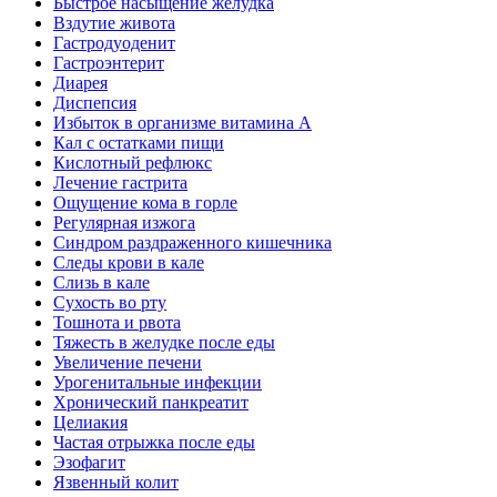
Быстрое насыщение желудка
Вздутие живота
Гастродуоденит
Гастроэнтерит
Диарея
Диспепсия
Избыток в организме витамина А
Кал с остатками пищи
Кислотный рефлюкс
Лечение гастрита
Ощущение кома в горле
Регулярная изжога
Синдром раздраженного кишечника
Следы крови в кале
Слизь в кале
Сухость во рту
Тошнота и рвота
Тяжесть в желудке после еды
Увеличение печени
Урогенитальные инфекции
Хронический панкреатит
Целиакия
Частая отрыжка после еды
Эзофагит
Язвенный колит