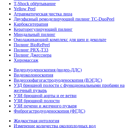
T-Shock обёртывание
Yellow Peel
Атравматическая чистка лица
Двухфазный ремоделирующий пилинг TC-DuoPeel
Карбокситерапия
Кераторегулирующий пилинг
Миндальный пилинг
Омолаживающий комплекс для шеи и декольте
Пилинг BioRePeel
Пилинг PRX-T33
Пилинг Джесснера
Хиромассаж
Видеодуоденоскопия (видео-ДДС)
Видеоколоноскопия
Видеоэзофагогастродуоденоскопия (ВЭГДС)
УЗД брюшной полости с функциональными пробами на
желчный пузырь
УЗИ брюшной аорты и ее ветви
УЗИ брюшной полости
УЗИ печени и желчного пузыря
Фиброгастродуоденоскопия (ФГДС)
Жидкостная цитология
Измерение количества околоплодных вод