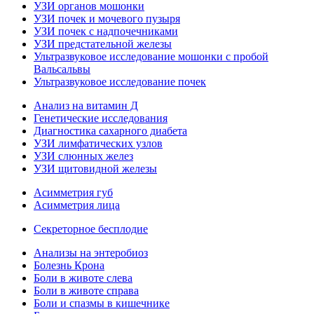
УЗИ органов мошонки
УЗИ почек и мочевого пузыря
УЗИ почек с надпочечниками
УЗИ предстательной железы
Ультразвуковое исследование мошонки с пробой
Вальсальвы
Ультразвуковое исследование почек
Анализ на витамин Д
Генетические исследования
Диагностика сахарного диабета
УЗИ лимфатических узлов
УЗИ слюнных желез
УЗИ щитовидной железы
Асимметрия губ
Асимметрия лица
Секреторное бесплодие
Анализы на энтеробиоз
Болезнь Крона
Боли в животе слева
Боли в животе справа
Боли и спазмы в кишечнике