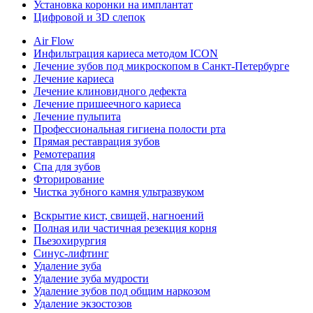
Установка коронки на имплантат
Цифровой и 3D слепок
Air Flow
Инфильтрация кариеса методом ICON
Лечение зубов под микроскопом в Санкт-Петербурге
Лечение кариеса
Лечение клиновидного дефекта
Лечение пришеечного кариеса
Лечение пульпита
Профессиональная гигиена полости рта
Прямая реставрация зубов
Ремотерапия
Спа для зубов
Фторирование
Чистка зубного камня ультразвуком
Вскрытие кист, свищей, нагноений
Полная или частичная резекция корня
Пьезохирургия
Синус-лифтинг
Удаление зуба
Удаление зуба мудрости
Удаление зубов под общим наркозом
Удаление экзостозов