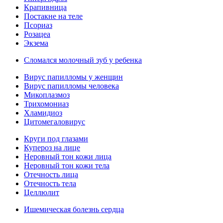
Крапивница
Постакне на теле
Псориаз
Розацеа
Экзема
Сломался молочный зуб у ребенка
Вирус папилломы у женщин
Вирус папилломы человека
Микоплазмоз
Трихомониаз
Хламидиоз
Цитомегаловирус
Круги под глазами
Купероз на лице
Неровный тон кожи лица
Неровный тон кожи тела
Отечность лица
Отечность тела
Целлюлит
Ишемическая болезнь сердца