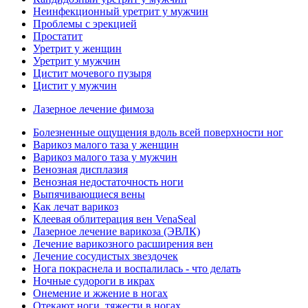
Неинфекционный уретрит у мужчин
Проблемы с эрекцией
Простатит
Уретрит у женщин
Уретрит у мужчин
Цистит мочевого пузыря
Цистит у мужчин
Лазерное лечение фимоза
Болезненные ощущения вдоль всей поверхности ног
Варикоз малого таза у женщин
Варикоз малого таза у мужчин
Венозная дисплазия
Венозная недостаточность ноги
Выпячивающиеся вены
Как лечат варикоз
Клеевая облитерация вен VenaSeal
Лазерное лечение варикоза (ЭВЛК)
Лечение варикозного расширения вен
Лечение сосудистых звездочек
Нога покраснела и воспалилась - что делать
Ночные судороги в икрах
Онемение и жжение в ногах
Отекают ноги, тяжести в ногах