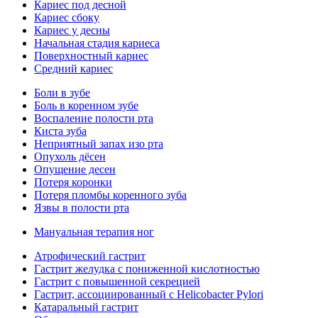
Кариес под десной
Кариес сбоку
Кариес у десны
Начальная стадия кариеса
Поверхностный кариес
Средний кариес
Боли в зубе
Боль в коренном зубе
Воспаление полости рта
Киста зуба
Неприятный запах изо рта
Опухоль дёсен
Опущение десен
Потеря коронки
Потеря пломбы коренного зуба
Язвы в полости рта
Мануальная терапия ног
Атрофический гастрит
Гастрит желудка с пониженной кислотностью
Гастрит с повышенной секрецией
Гастрит, ассоциированный с Helicobacter Pylori
Катаральный гастрит