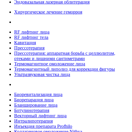
Эндовазальная лазерная облитерация
Хирургическое лечение геморроя
RF лифтинг лица
RF лифтинг тела
Кавитация
Прессотерапия
Прессотерапия: аппаратная борьба с целлюлитом,
отеками и лишними сантиметрами
Термомагнитное омоложение лица
Термомагнитный липолиз для коррекции фигуры
Ультразвуковая чистка лица
Биоревитализация лица
Биорепарация лица
Бланширование лица
Ботулинотерапия
Векторный лифтинг лица
Интралипотерапия
Инъекция препарата Profhilo
Коллагеновое омоложение Nithya