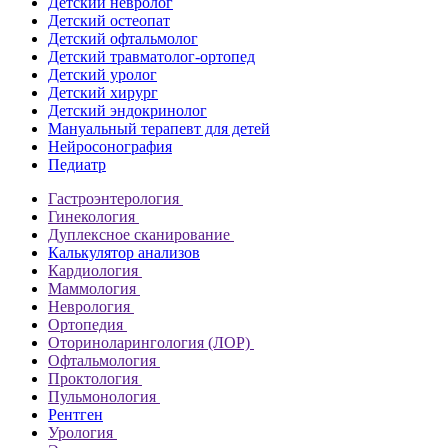
Детский невролог
Детский остеопат
Детский офтальмолог
Детский травматолог-ортопед
Детский уролог
Детский хирург
Детский эндокринолог
Мануальный терапевт для детей
Нейросонография
Педиатр
Гастроэнтерология
Гинекология
Дуплексное сканирование
Калькулятор анализов
Кардиология
Маммология
Неврология
Ортопедия
Оториноларингология (ЛОР)
Офтальмология
Проктология
Пульмонология
Рентген
Урология