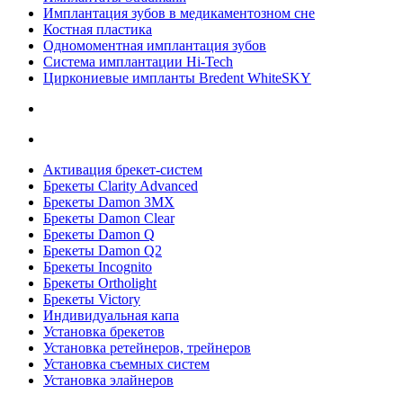
Имплантация зубов в медикаментозном сне
Костная пластика
Одномоментная имплантация зубов
Система имплантации Hi-Tech
Циркониевые импланты Bredent WhiteSKY
Активация брекет-систем
Брекеты Clarity Advanced
Брекеты Damon 3MX
Брекеты Damon Clear
Брекеты Damon Q
Брекеты Damon Q2
Брекеты Incognito
Брекеты Ortholight
Брекеты Victory
Индивидуальная капа
Установка брекетов
Установка ретейнеров, трейнеров
Установка съемных систем
Установка элайнеров