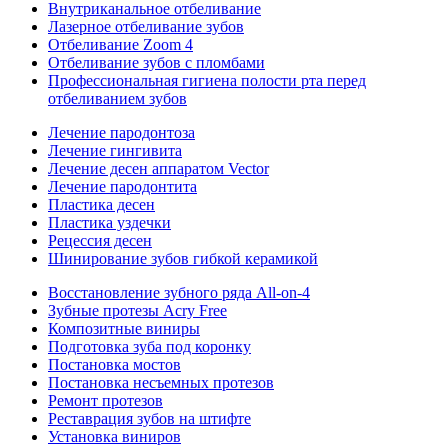
Внутриканальное отбеливание
Лазерное отбеливание зубов
Отбеливание Zoom 4
Отбеливание зубов с пломбами
Профессиональная гигиена полости рта перед
отбеливанием зубов
Лечение пародонтоза
Лечение гингивита
Лечение десен аппаратом Vector
Лечение пародонтита
Пластика десен
Пластика уздечки
Рецессия десен
Шинирование зубов гибкой керамикой
Восстановление зубного ряда All‑on‑4
Зубные протезы Acry Free
Композитные виниры
Подготовка зуба под коронку
Постановка мостов
Постановка несъемных протезов
Ремонт протезов
Реставрация зубов на штифте
Установка виниров