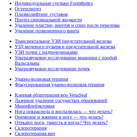
Индивидуальные стельки Formthotics
Остеосинтез
Плазмолифтинг суставов
Протез синовиальной жидкости
Удаление пластин, винтов и спиц после перелома
Удаление позиционного винта
Трансректальное УЗИ предстательной железы
УЗД мочевого пузыря и предстательной железы
УЗИ почек с надпочечниками
Ультразвуковое исследование мошонки с пробой
Вальсальвы
Ультразвуковое исследование почек
Ударно-волновая терапия
Фокусированная ударно-волновая терапия
Клеевая облитерация вен VenaSeal
Лазерное удаление сосудистых образований
Минифлебэктомия
Нога покраснела и воспалилась — что делать?
Онемение и жжение в ноге — что делать?
Отекают ноги, тяжесть в ногах? Что делать?
Склеротерапия
Склеротерапия вен