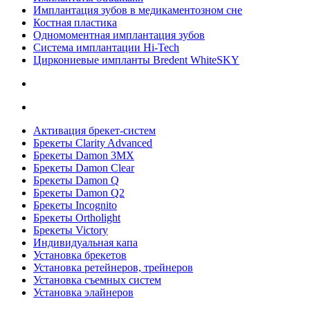
Имплантация зубов в медикаментозном сне
Костная пластика
Одномоментная имплантация зубов
Система имплантации Hi-Tech
Циркониевые импланты Bredent WhiteSKY
Активация брекет-систем
Брекеты Clarity Advanced
Брекеты Damon 3MX
Брекеты Damon Clear
Брекеты Damon Q
Брекеты Damon Q2
Брекеты Incognito
Брекеты Ortholight
Брекеты Victory
Индивидуальная капа
Установка брекетов
Установка ретейнеров, трейнеров
Установка съемных систем
Установка элайнеров