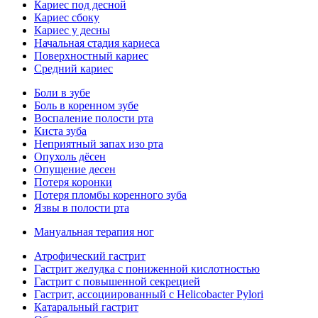
Кариес под десной
Кариес сбоку
Кариес у десны
Начальная стадия кариеса
Поверхностный кариес
Средний кариес
Боли в зубе
Боль в коренном зубе
Воспаление полости рта
Киста зуба
Неприятный запах изо рта
Опухоль дёсен
Опущение десен
Потеря коронки
Потеря пломбы коренного зуба
Язвы в полости рта
Мануальная терапия ног
Атрофический гастрит
Гастрит желудка с пониженной кислотностью
Гастрит с повышенной секрецией
Гастрит, ассоциированный с Helicobacter Pylori
Катаральный гастрит