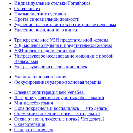
Индивидуальные стельки Formthotics
Остеосинтез
Плазмолифтинг суставов
Протез синовиальной жидкости
Удаление пластин, винтов и спиц после перелома
Удаление позиционного винта
Трансректальное УЗИ предстательной железы
УЗД мочевого пузыря и предстательной железы
УЗИ почек с надпочечниками
Ультразвуковое исследование мошонки с пробой
Вальсальвы
Ультразвуковое исследование почек
Ударно-волновая терапия
Фокусированная ударно-волновая терапия
Клеевая облитерация вен VenaSeal
Лазерное удаление сосудистых образований
Минифлебэктомия
Нога покраснела и воспалилась — что делать?
Онемение и жжение в ноге — что делать?
Отекают ноги, тяжесть в ногах? Что делать?
Склеротерапия
Склеротерапия вен