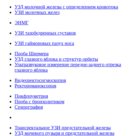
УЗД молочной железы с определением кровотока
УЗИ молочных желез
ЭНМГ
УЗИ тазобедренных суставов
УЗИ гайморовых пазух носа
Проба Ширмера
УЗД глазного яблока и структур орбиты
Ультразвуковое измерение передне-заднего отрезка
глазного яблока
Видеоректосигмоскопия
Ректороманоксопия
Пикфлоуметрия
Проба с бронхолитиком
Спирография
Трансректальное УЗИ предстательной железы
УЗД мочевого пузыря и предстательной железы