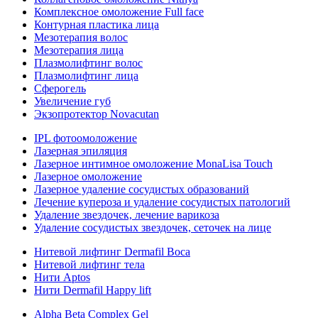
Комплексное омоложение Full face
Контурная пластика лица
Мезотерапия волос
Мезотерапия лица
Плазмолифтинг волос
Плазмолифтинг лица
Сферогель
Увеличение губ
Экзопротектор Novacutan
IPL фотоомоложение
Лазерная эпиляция
Лазерное интимное омоложение MonaLisa Touch
Лазерное омоложение
Лазерное удаление сосудистых образований
Лечение купероза и удаление сосудистых патологий
Удаление звездочек, лечение варикоза
Удаление сосудистых звездочек, сеточек на лице
Нитевой лифтинг Dermafil Boca
Нитевой лифтинг тела
Нити Aptos
Нити Dermafil Happy lift
Alpha Beta Complex Gel