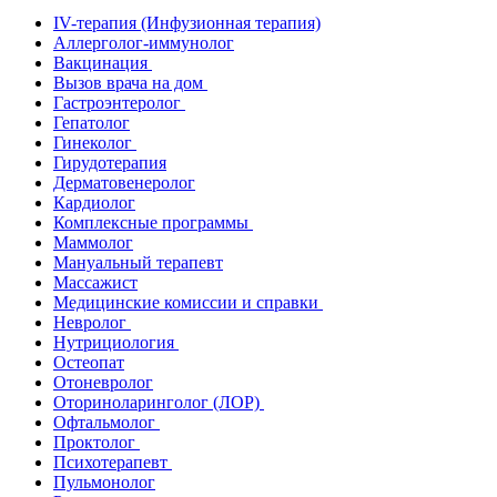
IV-терапия (Инфузионная терапия)
Аллерголог-иммунолог
Вакцинация
Вызов врача на дом
Гастроэнтеролог
Гепатолог
Гинеколог
Гирудотерапия
Дерматовенеролог
Кардиолог
Комплексные программы
Маммолог
Мануальный терапевт
Массажист
Медицинские комиссии и справки
Невролог
Нутрициология
Остеопат
Отоневролог
Оториноларинголог (ЛОР)
Офтальмолог
Проктолог
Психотерапевт
Пульмонолог