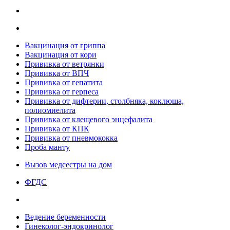
Вакцинация от гриппа
Вакцинация от кори
Прививка от ветрянки
Прививка от ВПЧ
Прививка от гепатита
Прививка от герпеса
Прививка от дифтерии, столбняка, коклюша,
полиомиелита
Прививка от клещевого энцефалита
Прививка от КПК
Прививка от пневмококка
Проба манту
Вызов медсестры на дом
ФГДС
Ведение беременности
Гинеколог-эндокринолог