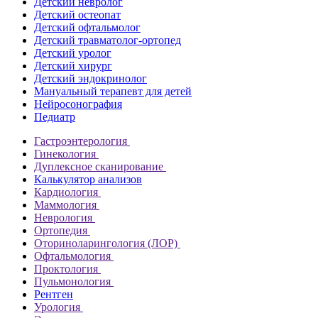
Детский невролог
Детский остеопат
Детский офтальмолог
Детский травматолог-ортопед
Детский уролог
Детский хирург
Детский эндокринолог
Мануальный терапевт для детей
Нейросонография
Педиатр
Гастроэнтерология
Гинекология
Дуплексное сканирование
Калькулятор анализов
Кардиология
Маммология
Неврология
Ортопедия
Оториноларингология (ЛОР)
Офтальмология
Проктология
Пульмонология
Рентген
Урология