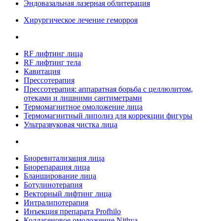
Эндовазальная лазерная облитерация
Хирургическое лечение геморроя
RF лифтинг лица
RF лифтинг тела
Кавитация
Прессотерапия
Прессотерапия: аппаратная борьба с целлюлитом,
отеками и лишними сантиметрами
Термомагнитное омоложение лица
Термомагнитный липолиз для коррекции фигуры
Ультразвуковая чистка лица
Биоревитализация лица
Биорепарация лица
Бланширование лица
Ботулинотерапия
Векторный лифтинг лица
Интралипотерапия
Инъекция препарата Profhilo
Коллагеновое омоложение Nithya