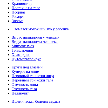
Крапивница
Постакне на теле
Псориаз
Розацеа
Экзема
Сломался молочный зуб у ребенка
Вирус папилломы у женщин
Вирус папилломы человека
Микоплазмоз
Трихомониаз
Хламидиоз
Цитомегаловирус
Круги под глазами
Купероз на лице
Неровный тон кожи лица
Неровный тон кожи тела
Отечность лица
Отечность тела
Целлюлит
Ишемическая болезнь сердца