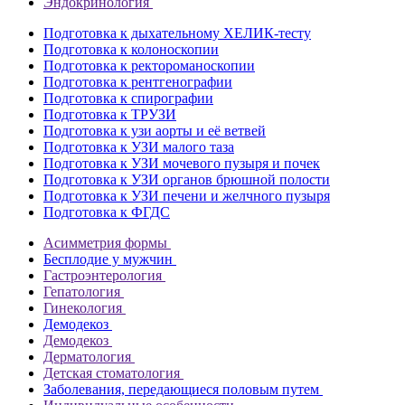
Эндокринология
Подготовка к дыхательному ХЕЛИК-тесту
Подготовка к колоноскопии
Подготовка к ректороманоскопии
Подготовка к рентгенографии
Подготовка к спирографии
Подготовка к ТРУЗИ
Подготовка к узи аорты и её ветвей
Подготовка к УЗИ малого таза
Подготовка к УЗИ мочевого пузыря и почек
Подготовка к УЗИ органов брюшной полости
Подготовка к УЗИ печени и желчного пузыря
Подготовка к ФГДС
Асимметрия формы
Бесплодие у мужчин
Гастроэнтерология
Гепатология
Гинекология
Демодекоз
Демодекоз
Дерматология
Детская стоматология
Заболевания, передающиеся половым путем