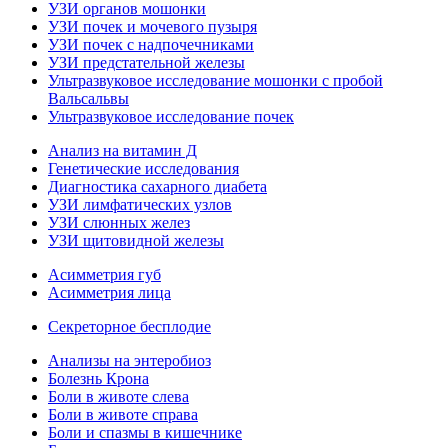
УЗИ органов мошонки
УЗИ почек и мочевого пузыря
УЗИ почек с надпочечниками
УЗИ предстательной железы
Ультразвуковое исследование мошонки с пробой
Вальсальвы
Ультразвуковое исследование почек
Анализ на витамин Д
Генетические исследования
Диагностика сахарного диабета
УЗИ лимфатических узлов
УЗИ слюнных желез
УЗИ щитовидной железы
Асимметрия губ
Асимметрия лица
Секреторное бесплодие
Анализы на энтеробиоз
Болезнь Крона
Боли в животе слева
Боли в животе справа
Боли и спазмы в кишечнике