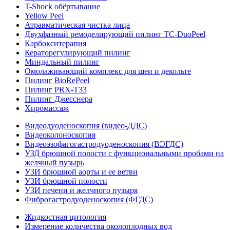
T-Shock обёртывание
Yellow Peel
Атравматическая чистка лица
Двухфазный ремоделирующий пилинг TC-DuoPeel
Карбокситерапия
Кераторегулирующий пилинг
Миндальный пилинг
Омолаживающий комплекс для шеи и декольте
Пилинг BioRePeel
Пилинг PRX-T33
Пилинг Джесснера
Хиромассаж
Видеодуоденоскопия (видео-ДДС)
Видеоколоноскопия
Видеоэзофагогастродуоденоскопия (ВЭГДС)
УЗД брюшной полости с функциональными пробами на
желчный пузырь
УЗИ брюшной аорты и ее ветви
УЗИ брюшной полости
УЗИ печени и желчного пузыря
Фиброгастродуоденоскопия (ФГДС)
Жидкостная цитология
Измерение количества околоплодных вод