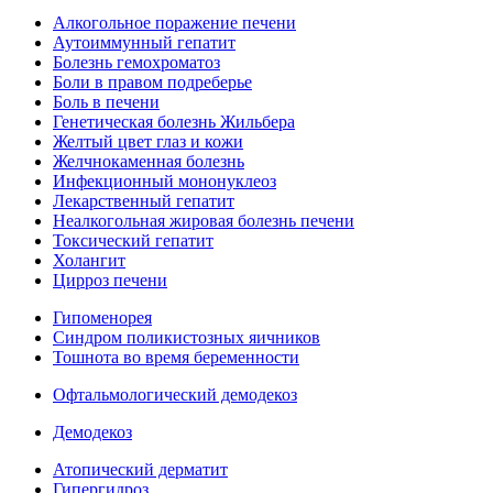
Алкогольное поражение печени
Аутоиммунный гепатит
Болезнь гемохроматоз
Боли в правом подреберье
Боль в печени
Генетическая болезнь Жильбера
Желтый цвет глаз и кожи
Желчнокаменная болезнь
Инфекционный мононуклеоз
Лекарственный гепатит
Неалкогольная жировая болезнь печени
Токсический гепатит
Холангит
Цирроз печени
Гипоменорея
Синдром поликистозных яичников
Тошнота во время беременности
Офтальмологический демодекоз
Демодекоз
Атопический дерматит
Гипергидроз