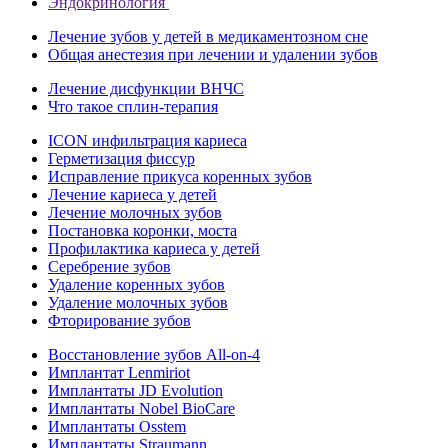
Эндокринология
Лечение зубов у детей в медикаментозном сне
Общая анестезия при лечении и удалении зубов
Лечение дисфункции ВНЧС
Что такое сплин-терапия
ICON инфильтрация кариеса
Герметизация фиссур
Исправление прикуса коренных зубов
Лечение кариеса у детей
Лечение молочных зубов
Постановка коронки, моста
Профилактика кариеса у детей
Серебрение зубов
Удаление коренных зубов
Удаление молочных зубов
Фторирование зубов
Восстановление зубов All‑on‑4
Имплантат Lenmiriot
Имплантаты JD Evolution
Имплантаты Nobel BioСare
Имплантаты Osstem
Имплантаты Straumann