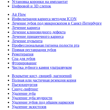
Установка коронки на имплантат
Цифровой и 3D слепок
Air Flow
Инфильтрация кариеса методом ICON
Лечение зубов под микроскопом в Санкт-Петербурге
Лечение кариеса
Лечение клиновидного дефекта
Лечение пришеечного кариеса
Лечение пульпита
Профессиональная гигиена полости рта
Прямая реставрация зубов
Ремотерапия
Спа для зубов
Фторирование
Чистка зубного камня ультразвуком
Вскрытие кист, свищей, нагноений
Полная или частичная резекция корня
Пьезохирургия
Синус-лифтинг
Удаление зуба
Удаление зуба мудрости
Удаление зубов под общим наркозом
Удаление экзостозов