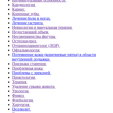
Индивидуальные особенности
Кардиология
Кариес
Коренные зубы
Лечение боли в ногах
Лечение гастрита
Неврология и мануальная терапия
Недостающий объем
Несовершенства фигуры
Остеохондроз
Оториноларинголог (ЛОР)
Офтальмология
Потемнение кожи (коричневые пятна) в области
внутренней лодыжки
Признаки старения
Проблемная кожа
Проблемы с эрекцией
Проктология
Терапия
Удаление грыжи живота
Урология
Фимоз
Флебология
Хирургия
Целлюлит