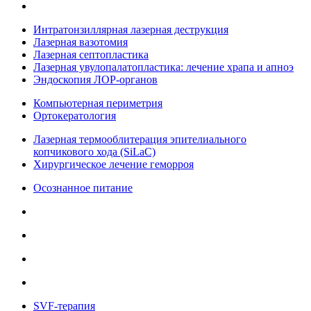
Интратонзиллярная лазерная деструкция
Лазерная вазотомия
Лазерная септопластика
Лазерная увулопалатопластика: лечение храпа и апноэ
Эндоскопия ЛОР-органов
Компьютерная периметрия
Ортокератология
Лазерная термооблитерация эпителиального
копчикового хода (SiLaC)
Хирургическое лечение геморроя
Осознанное питание
SVF-терапия