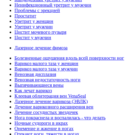
Неинфекционный уретрит у мужчин
Проблемы с эрекцией
Простатит
Уретрит у женщин
Уретрит у мужчин
Цистит мочевого пузыря
Цистит у мужчин
Лазерное лечение фимоза
Болезненные ощущения вдоль всей поверхности ног
Варикоз малого таза у женщин
Варикоз малого таза у мужчин
Венозная дисплазия
Венозная недостаточность ноги
Выпячивающиеся вены
Как лечат варикоз
Клеевая облитерация вен VenaSeal
Лазерное лечение варикоза (ЭВЛК)
Лечение варикозного расширения вен
Лечение сосудистых звездочек
Нога покраснела и воспалилась - что делать
Ночные судороги в икрах
Онемение и жжение в ногах
Отекают ноги, тяжести в ногах