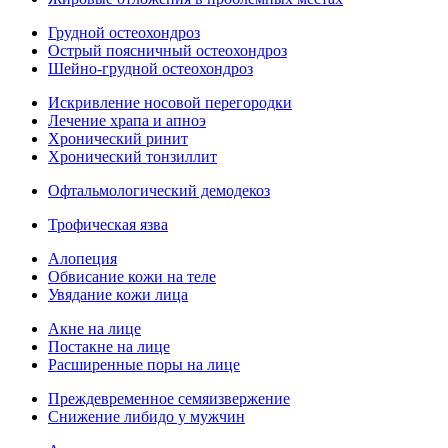
Грудной остеохондроз
Острый поясничный остеохондроз
Шейно-грудной остеохондроз
Искривление носовой перегородки
Лечение храпа и апноэ
Хронический ринит
Хронический тонзиллит
Офтальмологический демодекоз
Трофическая язва
Алопеция
Обвисание кожи на теле
Увядание кожи лица
Акне на лице
Постакне на лице
Расширенные поры на лице
Преждевременное семяизвержение
Снижение либидо у мужчин