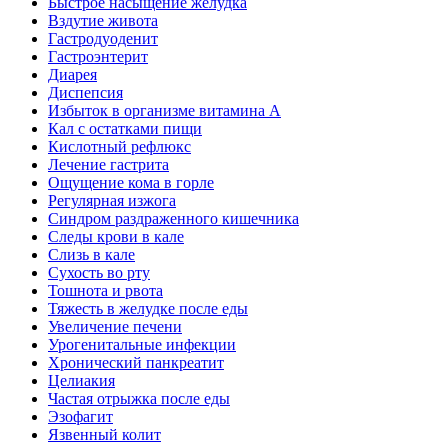
Быстрое насыщение желудка
Вздутие живота
Гастродуоденит
Гастроэнтерит
Диарея
Диспепсия
Избыток в организме витамина А
Кал с остатками пищи
Кислотный рефлюкс
Лечение гастрита
Ощущение кома в горле
Регулярная изжога
Синдром раздраженного кишечника
Следы крови в кале
Слизь в кале
Сухость во рту
Тошнота и рвота
Тяжесть в желудке после еды
Увеличение печени
Урогенитальные инфекции
Хронический панкреатит
Целиакия
Частая отрыжка после еды
Эзофагит
Язвенный колит