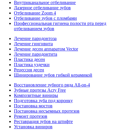
Внутриканальное отбеливание
Лазерное отбеливание зубов
Отбеливание Zoom 4
Отбеливание зубов с пломбами
Профессиональная гигиена полости рта перед
отбеливанием зубов
Лечение пародонтоза
Лечение гингивита
Лечение десен аппаратом Vector
Лечение пародонтита
Пластика десен
Пластика уздечки
Рецессия десен
Шинирование зубов гибкой керамикой
Восстановление зубного ряда All‑on‑4
Зубные протезы Acry Free
Композитные виниры
Подготовка зуба под коронку
Постановка мостов
Постановка несъемных протезов
Ремонт протезов
Реставрация зубов на штифте
Установка виниров