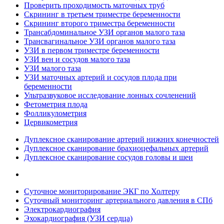
Проверить проходимость маточных труб
Скрининг в третьем триместре беременности
Скрининг второго триместра беременности
Трансабдоминальное УЗИ органов малого таза
Трансвагинальное УЗИ органов малого таза
УЗИ в первом триместре беременности
УЗИ вен и сосудов малого таза
УЗИ малого таза
УЗИ маточных артерий и сосудов плода при
беременности
Ультразвуковое исследование лонных сочленений
Фетометрия плода
Фолликулометрия
Цервикометрия
Дуплексное сканирование артерий нижних конечностей
Дуплексное сканирование брахиоцефальных артерий
Дуплексное сканирование сосудов головы и шеи
Суточное мониторирование ЭКГ по Холтеру
Суточный мониторинг артериального давления в СПб
Электрокардиография
Эхокардиография (УЗИ сердца)