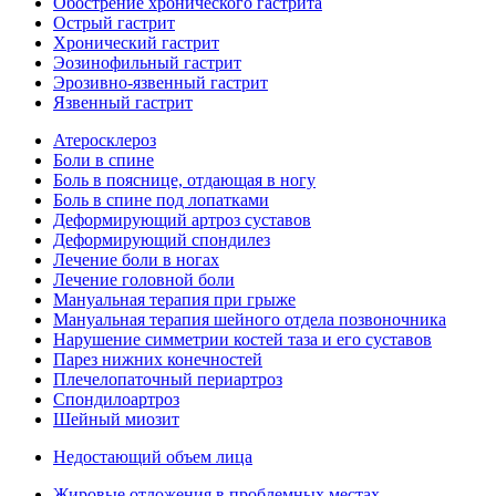
Обострение хронического гастрита
Острый гастрит
Хронический гастрит
Эозинофильный гастрит
Эрозивно-язвенный гастрит
Язвенный гастрит
Атеросклероз
Боли в спине
Боль в пояснице, отдающая в ногу
Боль в спине под лопатками
Деформирующий артроз суставов
Деформирующий спондилез
Лечение боли в ногах
Лечение головной боли
Мануальная терапия при грыже
Мануальная терапия шейного отдела позвоночника
Нарушение симметрии костей таза и его суставов
Парез нижних конечностей
Плечелопаточный периартроз
Спондилоартроз
Шейный миозит
Недостающий объем лица
Жировые отложения в проблемных местах