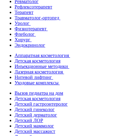
Ревматолог
Рефлексотерапевт
Терапевт
Травматолог-ортопед
Уролог
Физиотерапевт
Флеболог
Хирург
Эндокринолог
Аппаратная косметология
Детская косметология
Инъекционные методики
Лазерная косметология
Нитевой лифтинг
Уходовые комплексы
Вызов педиатра на дом
Детская косметология
Детский гастроэнтеролог
Детский гинеколог
Детский дерматолог
Детский ЛОР
Детский маммолог
Детский массажист