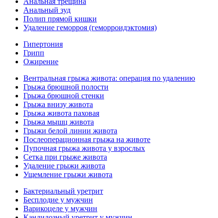
Анальная трещина
Анальный зуд
Полип прямой кишки
Удаление геморроя (геморроидэктомия)
Гипертония
Грипп
Ожирение
Вентральная грыжа живота: операция по удалению
Грыжа брюшной полости
Грыжа брюшной стенки
Грыжа внизу живота
Грыжа живота паховая
Грыжа мышц живота
Грыжи белой линии живота
Послеоперационная грыжа на животе
Пупочная грыжа живота у взрослых
Сетка при грыже живота
Удаление грыжи живота
Ущемление грыжи живота
Бактериальный уретрит
Бесплодие у мужчин
Варикоцеле у мужчин
Кандидозный уретрит у мужчин