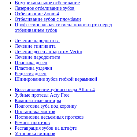
Внутриканальное отбеливание
Лазерное отбеливание зубов
Отбеливание Zoom 4
Отбеливание зубов с пломбами
Профессиональная гигиена полости рта перед
отбеливанием зубов
Лечение пародонтоза
Лечение гингивита
Лечение десен аппаратом Vector
Лечение пародонтита
Пластика десен
Пластика уздечки
Рецессия десен
Шинирование зубов гибкой керамикой
Восстановление зубного ряда All‑on‑4
Зубные протезы Acry Free
Композитные виниры
Подготовка зуба под коронку
Постановка мостов
Постановка несъемных протезов
Ремонт протезов
Реставрация зубов на штифте
Установка виниров