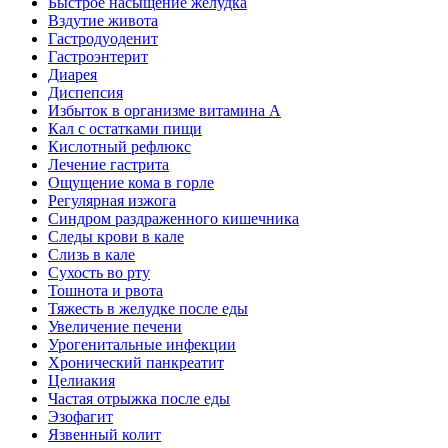
Быстрое насыщение желудка
Вздутие живота
Гастродуоденит
Гастроэнтерит
Диарея
Диспепсия
Избыток в организме витамина А
Кал с остатками пищи
Кислотный рефлюкс
Лечение гастрита
Ощущение кома в горле
Регулярная изжога
Синдром раздраженного кишечника
Следы крови в кале
Слизь в кале
Сухость во рту
Тошнота и рвота
Тяжесть в желудке после еды
Увеличение печени
Урогенитальные инфекции
Хронический панкреатит
Целиакия
Частая отрыжка после еды
Эзофагит
Язвенный колит