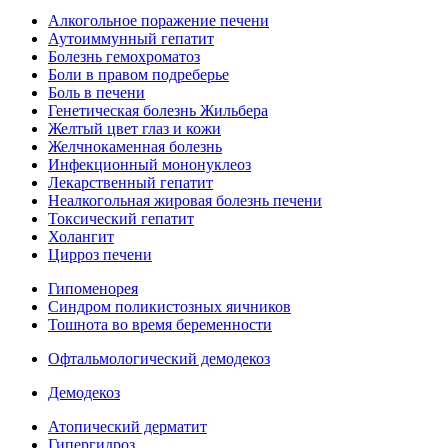
Алкогольное поражение печени
Аутоиммунный гепатит
Болезнь гемохроматоз
Боли в правом подреберье
Боль в печени
Генетическая болезнь Жильбера
Желтый цвет глаз и кожи
Желчнокаменная болезнь
Инфекционный мононуклеоз
Лекарственный гепатит
Неалкогольная жировая болезнь печени
Токсический гепатит
Холангит
Цирроз печени
Гипоменорея
Синдром поликистозных яичников
Тошнота во время беременности
Офтальмологический демодекоз
Демодекоз
Атопический дерматит
Гипергидроз