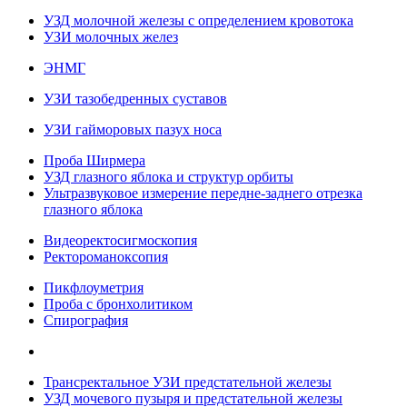
УЗД молочной железы с определением кровотока
УЗИ молочных желез
ЭНМГ
УЗИ тазобедренных суставов
УЗИ гайморовых пазух носа
Проба Ширмера
УЗД глазного яблока и структур орбиты
Ультразвуковое измерение передне-заднего отрезка
глазного яблока
Видеоректосигмоскопия
Ректороманоксопия
Пикфлоуметрия
Проба с бронхолитиком
Спирография
Трансректальное УЗИ предстательной железы
УЗД мочевого пузыря и предстательной железы