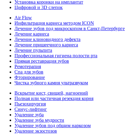
Установка коронки на имплантат
Цифровой и 3D слепок
Air Flow
Инфильтрация кариеса методом ICON
Лечение зубов под микроскопом в Санкт-Петербурге
Лечение кариеса
Лечение клиновидного дефекта
Лечение пришеечного кариеса
Лечение пульпита
Профессиональная гигиена полости рта
Прямая реставрация зубов
Ремотерапия
Спа для зубов
Фторирование
Чистка зубного камня ультразвуком
Вскрытие кист, свищей, нагноений
Полная или частичная резекция корня
Пьезохирургия
Синус-лифтинг
Удаление зуба
Удаление зуба мудрости
Удаление зубов под общим наркозом
Удаление экзостозов