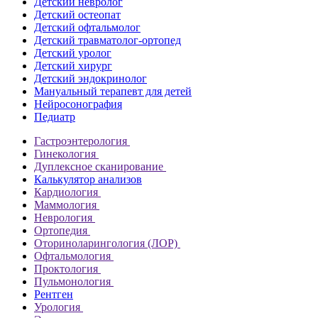
Детский невролог
Детский остеопат
Детский офтальмолог
Детский травматолог-ортопед
Детский уролог
Детский хирург
Детский эндокринолог
Мануальный терапевт для детей
Нейросонография
Педиатр
Гастроэнтерология
Гинекология
Дуплексное сканирование
Калькулятор анализов
Кардиология
Маммология
Неврология
Ортопедия
Оториноларингология (ЛОР)
Офтальмология
Проктология
Пульмонология
Рентген
Урология