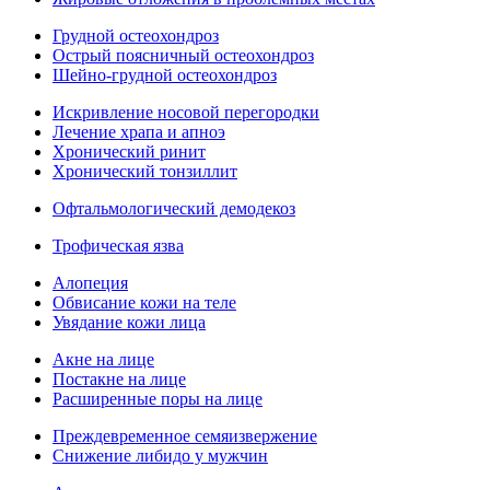
Грудной остеохондроз
Острый поясничный остеохондроз
Шейно-грудной остеохондроз
Искривление носовой перегородки
Лечение храпа и апноэ
Хронический ринит
Хронический тонзиллит
Офтальмологический демодекоз
Трофическая язва
Алопеция
Обвисание кожи на теле
Увядание кожи лица
Акне на лице
Постакне на лице
Расширенные поры на лице
Преждевременное семяизвержение
Снижение либидо у мужчин