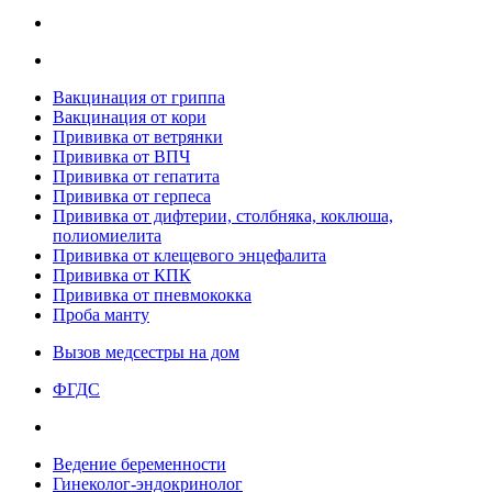
Вакцинация от гриппа
Вакцинация от кори
Прививка от ветрянки
Прививка от ВПЧ
Прививка от гепатита
Прививка от герпеса
Прививка от дифтерии, столбняка, коклюша,
полиомиелита
Прививка от клещевого энцефалита
Прививка от КПК
Прививка от пневмококка
Проба манту
Вызов медсестры на дом
ФГДС
Ведение беременности
Гинеколог-эндокринолог