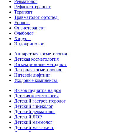
Ревматолог
Рефлексотерапевт
Терапевт
Травматолог-ортопед
Уролог
Физиотерапевт
Флеболог
Хирург
Эндокринолог
Аппаратная косметология
Детская косметология
Инъекционные методики
Лазерная косметология
Нитевой лифтинг
Уходовые комплексы
Вызов педиатра на дом
Детская косметология
Детский гастроэнтеролог
Детский гинеколог
Детский дерматолог
Детский ЛОР
Детский маммолог
Детский массажист