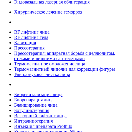
Эндовазальная лазерная облитерация
Хирургическое лечение геморроя
RF лифтинг лица
RF лифтинг тела
Кавитация
Прессотерапия
Прессотерапия: аппаратная борьба с целлюлитом,
отеками и лишними сантиметрами
Термомагнитное омоложение лица
Термомагнитный липолиз для коррекции фигуры
Ультразвуковая чистка лица
Биоревитализация лица
Биорепарация лица
Бланширование лица
Ботулинотерапия
Векторный лифтинг лица
Интралипотерапия
Инъекция препарата Profhilo
Коллагеновое омоложение Nithya