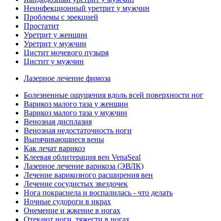
Неинфекционный уретрит у мужчин
Проблемы с эрекцией
Простатит
Уретрит у женщин
Уретрит у мужчин
Цистит мочевого пузыря
Цистит у мужчин
Лазерное лечение фимоза
Болезненные ощущения вдоль всей поверхности ног
Варикоз малого таза у женщин
Варикоз малого таза у мужчин
Венозная дисплазия
Венозная недостаточность ноги
Выпячивающиеся вены
Как лечат варикоз
Клеевая облитерация вен VenaSeal
Лазерное лечение варикоза (ЭВЛК)
Лечение варикозного расширения вен
Лечение сосудистых звездочек
Нога покраснела и воспалилась - что делать
Ночные судороги в икрах
Онемение и жжение в ногах
Отекают ноги, тяжести в ногах