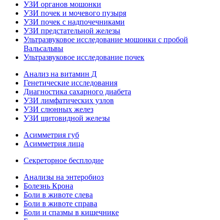
УЗИ органов мошонки
УЗИ почек и мочевого пузыря
УЗИ почек с надпочечниками
УЗИ предстательной железы
Ультразвуковое исследование мошонки с пробой
Вальсальвы
Ультразвуковое исследование почек
Анализ на витамин Д
Генетические исследования
Диагностика сахарного диабета
УЗИ лимфатических узлов
УЗИ слюнных желез
УЗИ щитовидной железы
Асимметрия губ
Асимметрия лица
Секреторное бесплодие
Анализы на энтеробиоз
Болезнь Крона
Боли в животе слева
Боли в животе справа
Боли и спазмы в кишечнике