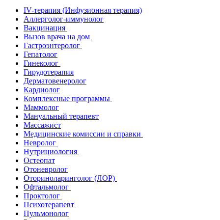
IV-терапия (Инфузионная терапия)
Аллерголог-иммунолог
Вакцинация
Вызов врача на дом
Гастроэнтеролог
Гепатолог
Гинеколог
Гирудотерапия
Дерматовенеролог
Кардиолог
Комплексные программы
Маммолог
Мануальный терапевт
Массажист
Медицинские комиссии и справки
Невролог
Нутрициология
Остеопат
Отоневролог
Оториноларинголог (ЛОР)
Офтальмолог
Проктолог
Психотерапевт
Пульмонолог