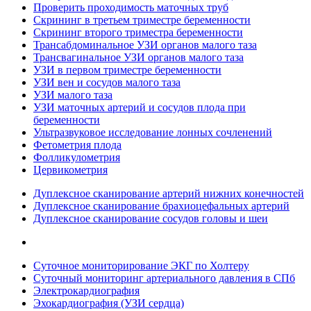
Проверить проходимость маточных труб
Скрининг в третьем триместре беременности
Скрининг второго триместра беременности
Трансабдоминальное УЗИ органов малого таза
Трансвагинальное УЗИ органов малого таза
УЗИ в первом триместре беременности
УЗИ вен и сосудов малого таза
УЗИ малого таза
УЗИ маточных артерий и сосудов плода при
беременности
Ультразвуковое исследование лонных сочленений
Фетометрия плода
Фолликулометрия
Цервикометрия
Дуплексное сканирование артерий нижних конечностей
Дуплексное сканирование брахиоцефальных артерий
Дуплексное сканирование сосудов головы и шеи
Суточное мониторирование ЭКГ по Холтеру
Суточный мониторинг артериального давления в СПб
Электрокардиография
Эхокардиография (УЗИ сердца)