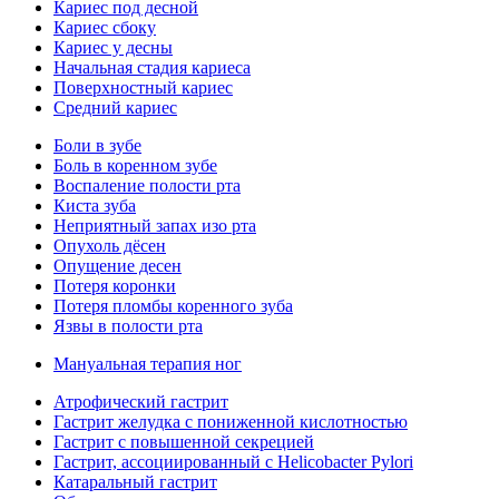
Кариес под десной
Кариес сбоку
Кариес у десны
Начальная стадия кариеса
Поверхностный кариес
Средний кариес
Боли в зубе
Боль в коренном зубе
Воспаление полости рта
Киста зуба
Неприятный запах изо рта
Опухоль дёсен
Опущение десен
Потеря коронки
Потеря пломбы коренного зуба
Язвы в полости рта
Мануальная терапия ног
Атрофический гастрит
Гастрит желудка с пониженной кислотностью
Гастрит с повышенной секрецией
Гастрит, ассоциированный с Helicobacter Pylori
Катаральный гастрит