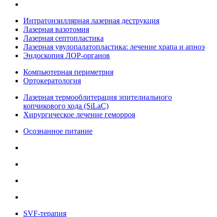
Интратонзиллярная лазерная деструкция
Лазерная вазотомия
Лазерная септопластика
Лазерная увулопалатопластика: лечение храпа и апноэ
Эндоскопия ЛОР-органов
Компьютерная периметрия
Ортокератология
Лазерная термооблитерация эпителиального
копчикового хода (SiLaC)
Хирургическое лечение геморроя
Осознанное питание
SVF-терапия