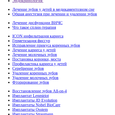
Эндокринология
Лечение зубов у детей в медикаментозном сне
Общая анестезия при лечении и удалении зубов
Лечение дисфункции ВНЧС
Что такое сплин-терапия
ICON инфильтрация кариеса
Герметизация фиссур
Исправление прикуса коренных зубов
Лечение кариеса у детей
Лечение молочных зубов
Постановка коронки, моста
Профилактика кариеса у детей
Серебрение зубов
Удаление коренных зубов
Удаление молочных зубов
Фторирование зубов
Восстановление зубов All‑on‑4
Имплантат Lenmiriot
Имплантаты JD Evolution
Имплантаты Nobel BioСare
Имплантаты Osstem
Имплантаты Straumann