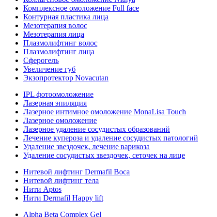
Комплексное омоложение Full face
Контурная пластика лица
Мезотерапия волос
Мезотерапия лица
Плазмолифтинг волос
Плазмолифтинг лица
Сферогель
Увеличение губ
Экзопротектор Novacutan
IPL фотоомоложение
Лазерная эпиляция
Лазерное интимное омоложение MonaLisa Touch
Лазерное омоложение
Лазерное удаление сосудистых образований
Лечение купероза и удаление сосудистых патологий
Удаление звездочек, лечение варикоза
Удаление сосудистых звездочек, сеточек на лице
Нитевой лифтинг Dermafil Boca
Нитевой лифтинг тела
Нити Aptos
Нити Dermafil Happy lift
Alpha Beta Complex Gel