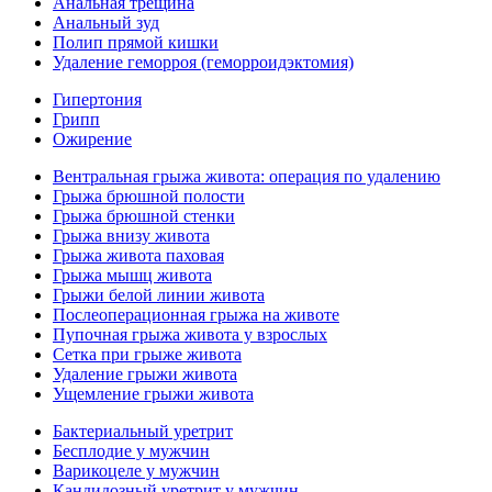
Анальная трещина
Анальный зуд
Полип прямой кишки
Удаление геморроя (геморроидэктомия)
Гипертония
Грипп
Ожирение
Вентральная грыжа живота: операция по удалению
Грыжа брюшной полости
Грыжа брюшной стенки
Грыжа внизу живота
Грыжа живота паховая
Грыжа мышц живота
Грыжи белой линии живота
Послеоперационная грыжа на животе
Пупочная грыжа живота у взрослых
Сетка при грыже живота
Удаление грыжи живота
Ущемление грыжи живота
Бактериальный уретрит
Бесплодие у мужчин
Варикоцеле у мужчин
Кандидозный уретрит у мужчин