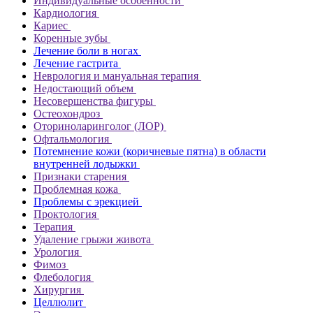
Индивидуальные особенности
Кардиология
Кариес
Коренные зубы
Лечение боли в ногах
Лечение гастрита
Неврология и мануальная терапия
Недостающий объем
Несовершенства фигуры
Остеохондроз
Оториноларинголог (ЛОР)
Офтальмология
Потемнение кожи (коричневые пятна) в области
внутренней лодыжки
Признаки старения
Проблемная кожа
Проблемы с эрекцией
Проктология
Терапия
Удаление грыжи живота
Урология
Фимоз
Флебология
Хирургия
Целлюлит