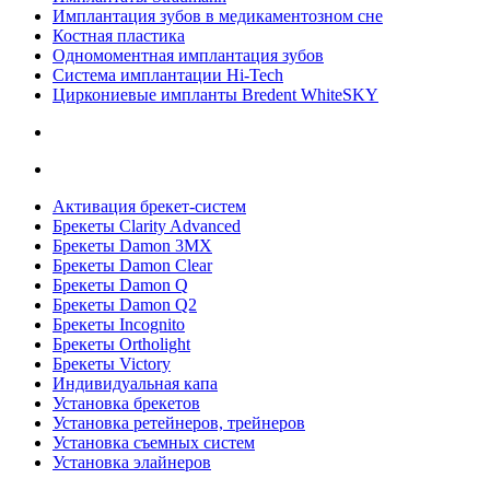
Имплантация зубов в медикаментозном сне
Костная пластика
Одномоментная имплантация зубов
Система имплантации Hi-Tech
Циркониевые импланты Bredent WhiteSKY
Активация брекет-систем
Брекеты Clarity Advanced
Брекеты Damon 3MX
Брекеты Damon Clear
Брекеты Damon Q
Брекеты Damon Q2
Брекеты Incognito
Брекеты Ortholight
Брекеты Victory
Индивидуальная капа
Установка брекетов
Установка ретейнеров, трейнеров
Установка съемных систем
Установка элайнеров