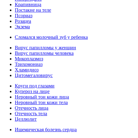
Крапивница
Постакне на теле
Псориаз
Розацеа
Экзема
Сломался молочный зуб у ребенка
Вирус папилломы у женщин
Вирус папилломы человека
Микоплазмоз
Трихомониаз
Хламидиоз
Цитомегаловирус
Круги под глазами
Купероз на лице
Неровный тон кожи лица
Неровный тон кожи тела
Отечность лица
Отечность тела
Целлюлит
Ишемическая болезнь сердца