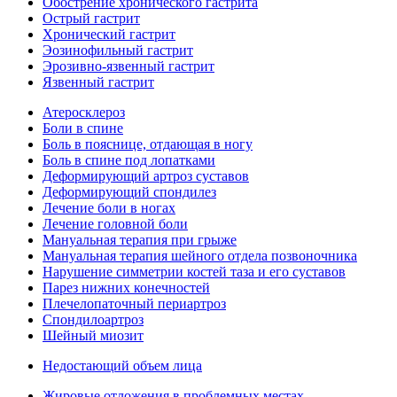
Обострение хронического гастрита
Острый гастрит
Хронический гастрит
Эозинофильный гастрит
Эрозивно-язвенный гастрит
Язвенный гастрит
Атеросклероз
Боли в спине
Боль в пояснице, отдающая в ногу
Боль в спине под лопатками
Деформирующий артроз суставов
Деформирующий спондилез
Лечение боли в ногах
Лечение головной боли
Мануальная терапия при грыже
Мануальная терапия шейного отдела позвоночника
Нарушение симметрии костей таза и его суставов
Парез нижних конечностей
Плечелопаточный периартроз
Спондилоартроз
Шейный миозит
Недостающий объем лица
Жировые отложения в проблемных местах