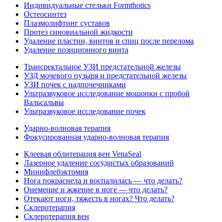
Индивидуальные стельки Formthotics
Остеосинтез
Плазмолифтинг суставов
Протез синовиальной жидкости
Удаление пластин, винтов и спиц после перелома
Удаление позиционного винта
Трансректальное УЗИ предстательной железы
УЗД мочевого пузыря и предстательной железы
УЗИ почек с надпочечниками
Ультразвуковое исследование мошонки с пробой
Вальсальвы
Ультразвуковое исследование почек
Ударно-волновая терапия
Фокусированная ударно-волновая терапия
Клеевая облитерация вен VenaSeal
Лазерное удаление сосудистых образований
Минифлебэктомия
Нога покраснела и воспалилась — что делать?
Онемение и жжение в ноге — что делать?
Отекают ноги, тяжесть в ногах? Что делать?
Склеротерапия
Склеротерапия вен