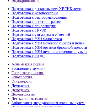
Эндокринология
Подготовка к дыхательному ХЕЛИК-тесту
Подготовка к колоноскопии
Подготовка к ректороманоскопии
Подготовка к рентгенографии
Подготовка к спирографии
Подготовка к ТРУЗИ
Подготовка к узи аорты и её ветвей
Подготовка к УЗИ малого таза
Подготовка к УЗИ мочевого пузыря и почек
Подготовка к УЗИ органов брюшной полости
Подготовка к УЗИ печени и желчного пузыря
Подготовка к ФГДС
Асимметрия формы
Бесплодие у мужчин
Гастроэнтерология
Гепатология
Гинекология
Демодекоз
Демодекоз
Дерматология
Детская стоматология
Заболевания, передающиеся половым путем