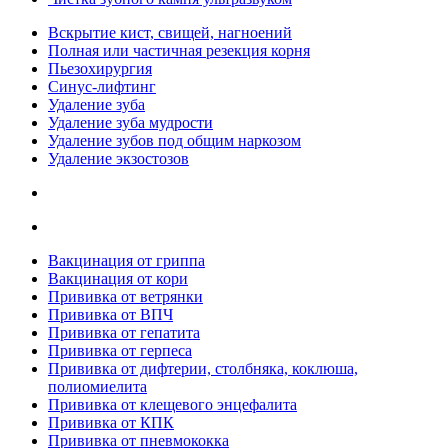
Вскрытие кист, свищей, нагноений
Полная или частичная резекция корня
Пьезохирургия
Синус-лифтинг
Удаление зуба
Удаление зуба мудрости
Удаление зубов под общим наркозом
Удаление экзостозов
Вакцинация от гриппа
Вакцинация от кори
Прививка от ветрянки
Прививка от ВПЧ
Прививка от гепатита
Прививка от герпеса
Прививка от дифтерии, столбняка, коклюша,
полиомиелита
Прививка от клещевого энцефалита
Прививка от КПК
Прививка от пневмококка