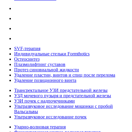
SVF-терапия
Индивидуальные стельки Formthotics
Остеосинтез
Плазмолифтинг суставов
Протез синовиальной жидкости
Удаление пластин, винтов и спиц после перелома
Удаление позиционного винта
Трансректальное УЗИ предстательной железы
УЗД мочевого пузыря и предстательной железы
УЗИ почек с надпочечниками
Ультразвуковое исследование мошонки с пробой
Вальсальвы
Ультразвуковое исследование почек
Ударно-волновая терапия