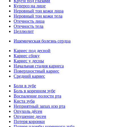
Круги под глазами
Купероз на лице
Неровный тон кожи лица
Неровный тон кожи тела
Отечность лица
Отечность тела
Целлюлит
Ишемическая болезнь сердца
Кариес под десной
Кариес сбоку
Кариес у десны
Начальная стадия кариеса
Поверхностный кариес
Средний кариес
Боли в зубе
Боль в коренном зубе
Воспаление полости рта
Киста зуба
Неприятный запах изо рта
Опухоль дёсен
Опущение десен
Потеря коронки
Потеря пломбы коренного зуба