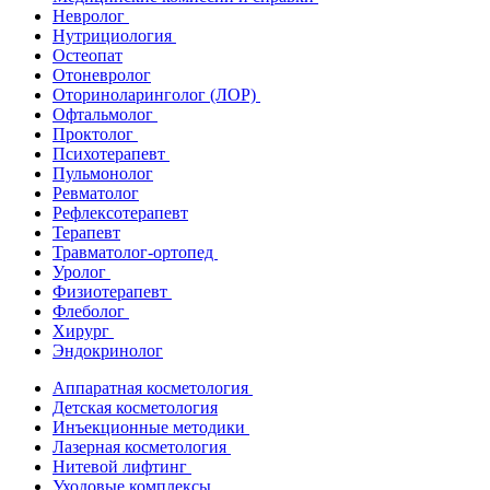
Невролог
Нутрициология
Остеопат
Отоневролог
Оториноларинголог (ЛОР)
Офтальмолог
Проктолог
Психотерапевт
Пульмонолог
Ревматолог
Рефлексотерапевт
Терапевт
Травматолог-ортопед
Уролог
Физиотерапевт
Флеболог
Хирург
Эндокринолог
Аппаратная косметология
Детская косметология
Инъекционные методики
Лазерная косметология
Нитевой лифтинг
Уходовые комплексы