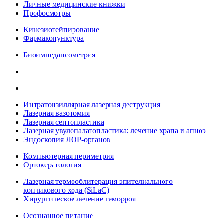
Личные медицинские книжки
Профосмотры
Кинезиотейпирование
Фармакопунктура
Биоимпедансометрия
Интратонзиллярная лазерная деструкция
Лазерная вазотомия
Лазерная септопластика
Лазерная увулопалатопластика: лечение храпа и апноэ
Эндоскопия ЛОР-органов
Компьютерная периметрия
Ортокератология
Лазерная термооблитерация эпителиального
копчикового хода (SiLaC)
Хирургическое лечение геморроя
Осознанное питание