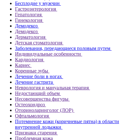
Бесплодие у мужчин
Гастроэнтерология
Гепатология
Гинекология
Демодекоз
Демодекоз
Дерматология
Детская стоматология
Заболевания, передающиеся половым путем
Индивидуальные особенности
Кардиология
Кариес
Коренные зубы
Лечение боли в ногах
Лечение гастрита
Неврология и мануальная терапия
Недостающий объем
Несовершенства фигуры
Остеохондроз
Оториноларинголог (ЛОР)
Офтальмология
Потемнение кожи (коричневые пятна) в области
внутренней лодыжки
Признаки старения
Проблемная кожа