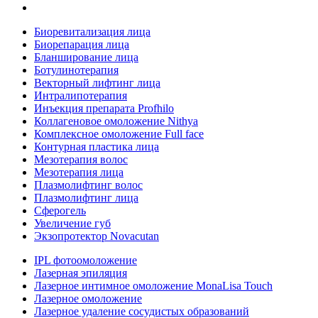
Биоревитализация лица
Биорепарация лица
Бланширование лица
Ботулинотерапия
Векторный лифтинг лица
Интралипотерапия
Инъекция препарата Profhilo
Коллагеновое омоложение Nithya
Комплексное омоложение Full face
Контурная пластика лица
Мезотерапия волос
Мезотерапия лица
Плазмолифтинг волос
Плазмолифтинг лица
Сферогель
Увеличение губ
Экзопротектор Novacutan
IPL фотоомоложение
Лазерная эпиляция
Лазерное интимное омоложение MonaLisa Touch
Лазерное омоложение
Лазерное удаление сосудистых образований