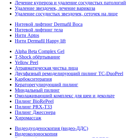
Лечение купероза и удаление сосудистых патологий
Удаление звездочек, лечение варикоза
Удаление сосудистых звездочек, сеточек на лице
Нитевой лифтинг Dermafil Boca
Нитевой лифтинг тела
Нити Aptos
Нити Dermafil Happy lift
Alpha Beta Complex Gel
T-Shock обёртывание
Yellow Peel
Атравматическая чистка лица
Двухфазный ремоделирующий пилинг TC-DuoPeel
Карбокситерапия
Кераторегулирующий пилинг
Миндальный пилинг
Омолаживающий комплекс для шеи и декольте
Пилинг BioRePeel
Пилинг PRX-T33
Пилинг Джесснера
Хиромассаж
Видеодуоденоскопия (видео-ДДС)
Видеоколоноскопия