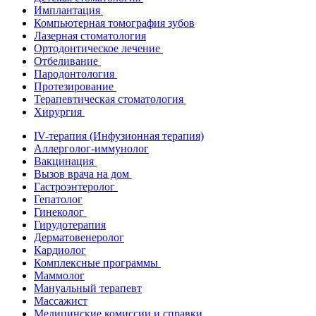
Имплантация
Компьютерная томография зубов
Лазерная стоматология
Ортодонтическое лечение
Отбеливание
Пародонтология
Протезирование
Терапевтическая стоматология
Хирургия
IV-терапия (Инфузионная терапия)
Аллерголог-иммунолог
Вакцинация
Вызов врача на дом
Гастроэнтеролог
Гепатолог
Гинеколог
Гирудотерапия
Дерматовенеролог
Кардиолог
Комплексные программы
Маммолог
Мануальный терапевт
Массажист
Медицинские комиссии и справки