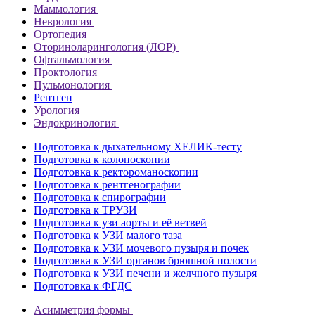
Маммология
Неврология
Ортопедия
Оториноларингология (ЛОР)
Офтальмология
Проктология
Пульмонология
Рентген
Урология
Эндокринология
Подготовка к дыхательному ХЕЛИК-тесту
Подготовка к колоноскопии
Подготовка к ректороманоскопии
Подготовка к рентгенографии
Подготовка к спирографии
Подготовка к ТРУЗИ
Подготовка к узи аорты и её ветвей
Подготовка к УЗИ малого таза
Подготовка к УЗИ мочевого пузыря и почек
Подготовка к УЗИ органов брюшной полости
Подготовка к УЗИ печени и желчного пузыря
Подготовка к ФГДС
Асимметрия формы