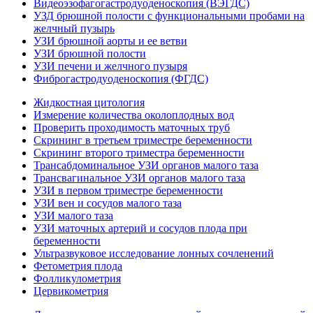
Видеоэзофагогастродуоденоскопия (ВЭГДС)
УЗД брюшной полости с функциональными пробами на
желчный пузырь
УЗИ брюшной аорты и ее ветви
УЗИ брюшной полости
УЗИ печени и желчного пузыря
Фиброгастродуоденоскопия (ФГДС)
Жидкостная цитология
Измерение количества околоплодных вод
Проверить проходимость маточных труб
Скрининг в третьем триместре беременности
Скрининг второго триместра беременности
Трансабдоминальное УЗИ органов малого таза
Трансвагинальное УЗИ органов малого таза
УЗИ в первом триместре беременности
УЗИ вен и сосудов малого таза
УЗИ малого таза
УЗИ маточных артерий и сосудов плода при
беременности
Ультразвуковое исследование лонных сочленений
Фетометрия плода
Фолликулометрия
Цервикометрия