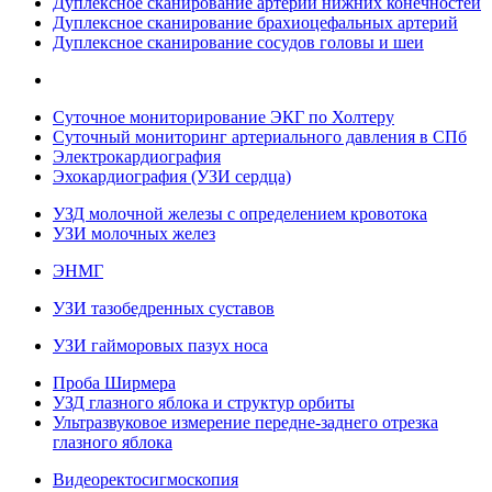
Дуплексное сканирование артерий нижних конечностей
Дуплексное сканирование брахиоцефальных артерий
Дуплексное сканирование сосудов головы и шеи
Суточное мониторирование ЭКГ по Холтеру
Суточный мониторинг артериального давления в СПб
Электрокардиография
Эхокардиография (УЗИ сердца)
УЗД молочной железы с определением кровотока
УЗИ молочных желез
ЭНМГ
УЗИ тазобедренных суставов
УЗИ гайморовых пазух носа
Проба Ширмера
УЗД глазного яблока и структур орбиты
Ультразвуковое измерение передне-заднего отрезка
глазного яблока
Видеоректосигмоскопия