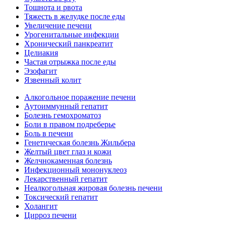
Тошнота и рвота
Тяжесть в желудке после еды
Увеличение печени
Урогенитальные инфекции
Хронический панкреатит
Целиакия
Частая отрыжка после еды
Эзофагит
Язвенный колит
Алкогольное поражение печени
Аутоиммунный гепатит
Болезнь гемохроматоз
Боли в правом подреберье
Боль в печени
Генетическая болезнь Жильбера
Желтый цвет глаз и кожи
Желчнокаменная болезнь
Инфекционный мононуклеоз
Лекарственный гепатит
Неалкогольная жировая болезнь печени
Токсический гепатит
Холангит
Цирроз печени