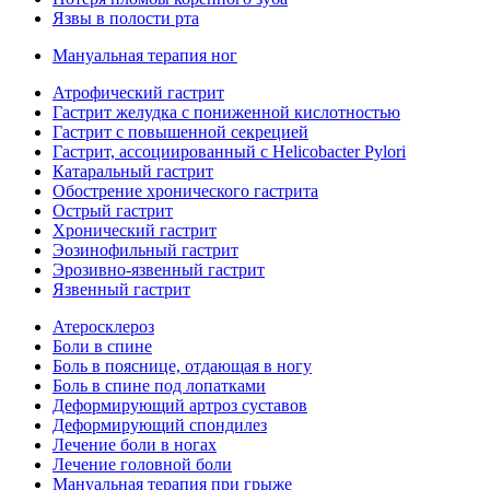
Язвы в полости рта
Мануальная терапия ног
Атрофический гастрит
Гастрит желудка с пониженной кислотностью
Гастрит с повышенной секрецией
Гастрит, ассоциированный с Helicobacter Pylori
Катаральный гастрит
Обострение хронического гастрита
Острый гастрит
Хронический гастрит
Эозинофильный гастрит
Эрозивно-язвенный гастрит
Язвенный гастрит
Атеросклероз
Боли в спине
Боль в пояснице, отдающая в ногу
Боль в спине под лопатками
Деформирующий артроз суставов
Деформирующий спондилез
Лечение боли в ногах
Лечение головной боли
Мануальная терапия при грыже