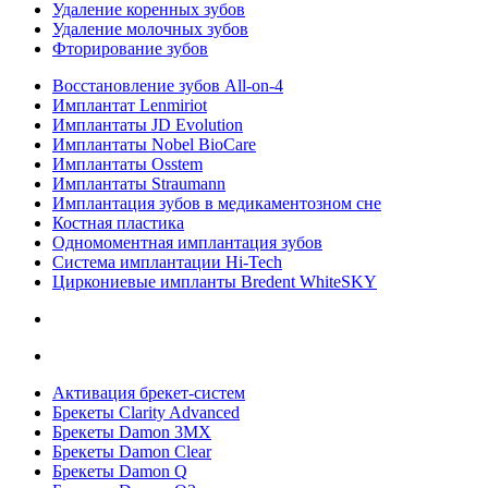
Удаление коренных зубов
Удаление молочных зубов
Фторирование зубов
Восстановление зубов All‑on‑4
Имплантат Lenmiriot
Имплантаты JD Evolution
Имплантаты Nobel BioСare
Имплантаты Osstem
Имплантаты Straumann
Имплантация зубов в медикаментозном сне
Костная пластика
Одномоментная имплантация зубов
Система имплантации Hi-Tech
Циркониевые импланты Bredent WhiteSKY
Активация брекет-систем
Брекеты Clarity Advanced
Брекеты Damon 3MX
Брекеты Damon Clear
Брекеты Damon Q