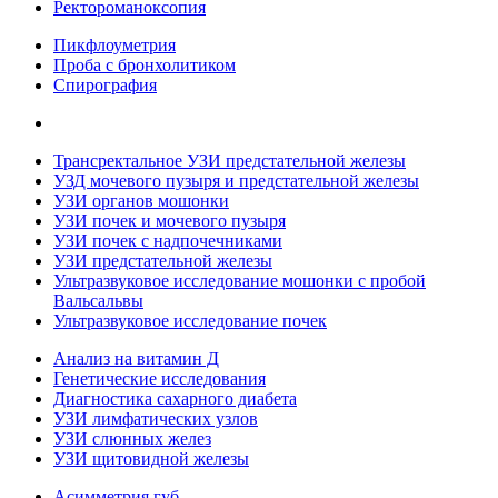
Ректороманоксопия
Пикфлоуметрия
Проба с бронхолитиком
Спирография
Трансректальное УЗИ предстательной железы
УЗД мочевого пузыря и предстательной железы
УЗИ органов мошонки
УЗИ почек и мочевого пузыря
УЗИ почек с надпочечниками
УЗИ предстательной железы
Ультразвуковое исследование мошонки с пробой
Вальсальвы
Ультразвуковое исследование почек
Анализ на витамин Д
Генетические исследования
Диагностика сахарного диабета
УЗИ лимфатических узлов
УЗИ слюнных желез
УЗИ щитовидной железы
Асимметрия губ