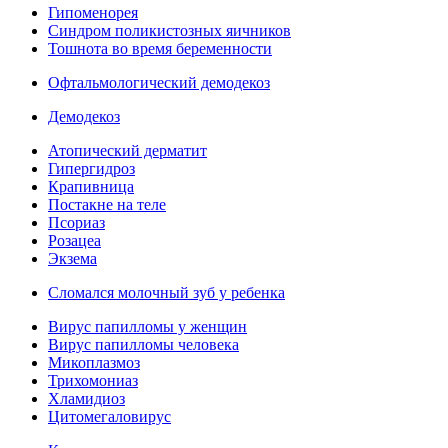
Гипоменорея
Синдром поликистозных яичников
Тошнота во время беременности
Офтальмологический демодекоз
Демодекоз
Атопический дерматит
Гипергидроз
Крапивница
Постакне на теле
Псориаз
Розацеа
Экзема
Сломался молочный зуб у ребенка
Вирус папилломы у женщин
Вирус папилломы человека
Микоплазмоз
Трихомониаз
Хламидиоз
Цитомегаловирус