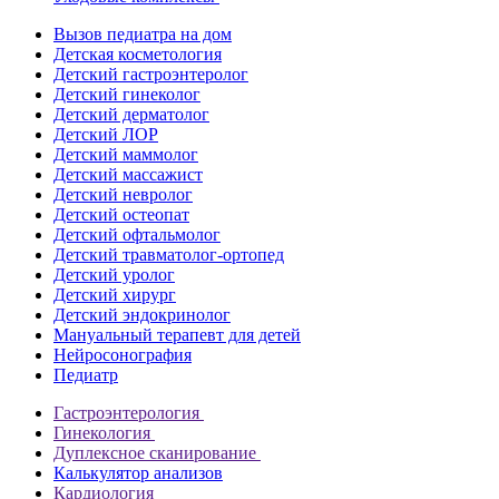
Вызов педиатра на дом
Детская косметология
Детский гастроэнтеролог
Детский гинеколог
Детский дерматолог
Детский ЛОР
Детский маммолог
Детский массажист
Детский невролог
Детский остеопат
Детский офтальмолог
Детский травматолог-ортопед
Детский уролог
Детский хирург
Детский эндокринолог
Мануальный терапевт для детей
Нейросонография
Педиатр
Гастроэнтерология
Гинекология
Дуплексное сканирование
Калькулятор анализов
Кардиология