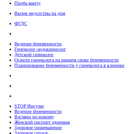
Проба манту
Вызов медсестры на дом
ФГДС
Ведение беременности
Гинеколог-эндокринолог
Детский гинеколог
Осмотр гинеколога на раннем сроке беременности
Планирование беременности у гинеколога в клинике
STOP Инсульт
Ведение беременности
Взгляни по-новому
Женский паспорт здоровья
Здоровое пищеварение
Здоровое сердце