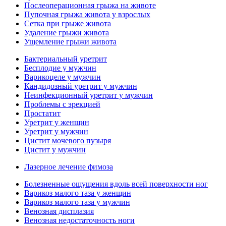
Послеоперационная грыжа на животе
Пупочная грыжа живота у взрослых
Сетка при грыже живота
Удаление грыжи живота
Ущемление грыжи живота
Бактериальный уретрит
Бесплодие у мужчин
Варикоцеле у мужчин
Кандидозный уретрит у мужчин
Неинфекционный уретрит у мужчин
Проблемы с эрекцией
Простатит
Уретрит у женщин
Уретрит у мужчин
Цистит мочевого пузыря
Цистит у мужчин
Лазерное лечение фимоза
Болезненные ощущения вдоль всей поверхности ног
Варикоз малого таза у женщин
Варикоз малого таза у мужчин
Венозная дисплазия
Венозная недостаточность ноги