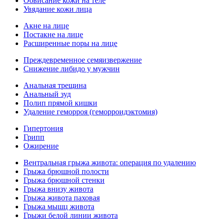
Обвисание кожи на теле
Увядание кожи лица
Акне на лице
Постакне на лице
Расширенные поры на лице
Преждевременное семяизвержение
Снижение либидо у мужчин
Анальная трещина
Анальный зуд
Полип прямой кишки
Удаление геморроя (геморроидэктомия)
Гипертония
Грипп
Ожирение
Вентральная грыжа живота: операция по удалению
Грыжа брюшной полости
Грыжа брюшной стенки
Грыжа внизу живота
Грыжа живота паховая
Грыжа мышц живота
Грыжи белой линии живота