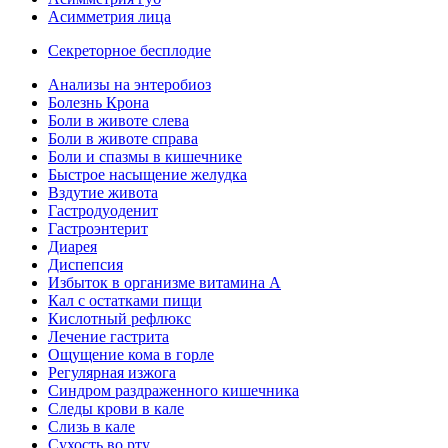
Асимметрия лица
Секреторное бесплодие
Анализы на энтеробиоз
Болезнь Крона
Боли в животе слева
Боли в животе справа
Боли и спазмы в кишечнике
Быстрое насыщение желудка
Вздутие живота
Гастродуоденит
Гастроэнтерит
Диарея
Диспепсия
Избыток в организме витамина А
Кал с остатками пищи
Кислотный рефлюкс
Лечение гастрита
Ощущение кома в горле
Регулярная изжога
Синдром раздраженного кишечника
Следы крови в кале
Слизь в кале
Сухость во рту