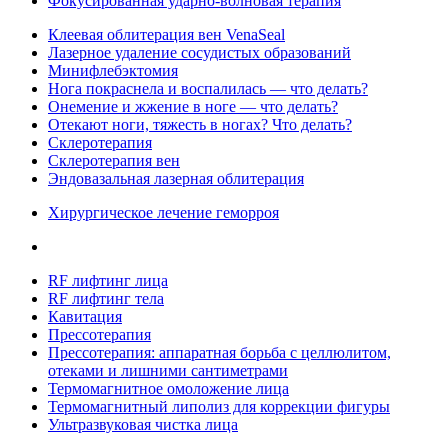
Фокусированная ударно-волновая терапия
Клеевая облитерация вен VenaSeal
Лазерное удаление сосудистых образований
Минифлебэктомия
Нога покраснела и воспалилась — что делать?
Онемение и жжение в ноге — что делать?
Отекают ноги, тяжесть в ногах? Что делать?
Склеротерапия
Склеротерапия вен
Эндовазальная лазерная облитерация
Хирургическое лечение геморроя
RF лифтинг лица
RF лифтинг тела
Кавитация
Прессотерапия
Прессотерапия: аппаратная борьба с целлюлитом,
отеками и лишними сантиметрами
Термомагнитное омоложение лица
Термомагнитный липолиз для коррекции фигуры
Ультразвуковая чистка лица