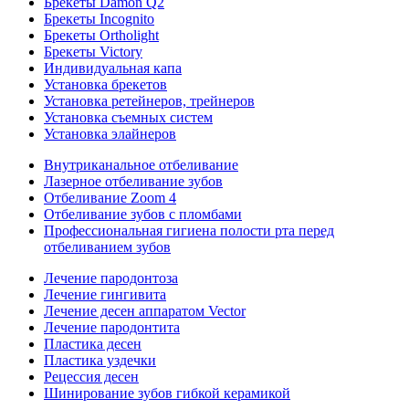
Брекеты Damon Q2
Брекеты Incognito
Брекеты Ortholight
Брекеты Victory
Индивидуальная капа
Установка брекетов
Установка ретейнеров, трейнеров
Установка съемных систем
Установка элайнеров
Внутриканальное отбеливание
Лазерное отбеливание зубов
Отбеливание Zoom 4
Отбеливание зубов с пломбами
Профессиональная гигиена полости рта перед
отбеливанием зубов
Лечение пародонтоза
Лечение гингивита
Лечение десен аппаратом Vector
Лечение пародонтита
Пластика десен
Пластика уздечки
Рецессия десен
Шинирование зубов гибкой керамикой