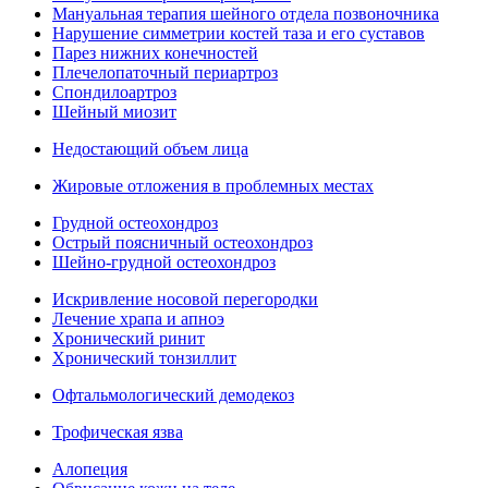
Мануальная терапия шейного отдела позвоночника
Нарушение симметрии костей таза и его суставов
Парез нижних конечностей
Плечелопаточный периартроз
Спондилоартроз
Шейный миозит
Недостающий объем лица
Жировые отложения в проблемных местах
Грудной остеохондроз
Острый поясничный остеохондроз
Шейно-грудной остеохондроз
Искривление носовой перегородки
Лечение храпа и апноэ
Хронический ринит
Хронический тонзиллит
Офтальмологический демодекоз
Трофическая язва
Алопеция