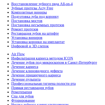
Восстановление зубного ряда All‑on‑4
Зубные протезы Acry Free
Композитные виниры
Подготовка зуба под коронку
Постановка мостов
Постановка несъемных протезов
Ремонт протезов
Реставрация зубов на штифте
Установка виниров
Установка коронки на имплантат
Цифровой и 3D слепок
Air Flow
Инфильтрация кариеса методом ICON
Лечение зубов под микроскопом в Санкт-Петербурге
Лечение кариеса
Лечение клиновидного дефекта
Лечение пришеечного кариеса
Лечение пульпита
Профессиональная гигиена полости рта
Прямая реставрация зубов
Ремотерапия
Спа для зубов
Фторирование
Чистка зубного камня ультразвуком