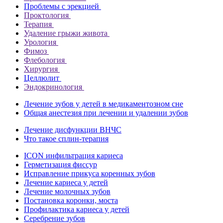
Проблемы с эрекцией
Проктология
Терапия
Удаление грыжи живота
Урология
Фимоз
Флебология
Хирургия
Целлюлит
Эндокринология
Лечение зубов у детей в медикаментозном сне
Общая анестезия при лечении и удалении зубов
Лечение дисфункции ВНЧС
Что такое сплин-терапия
ICON инфильтрация кариеса
Герметизация фиссур
Исправление прикуса коренных зубов
Лечение кариеса у детей
Лечение молочных зубов
Постановка коронки, моста
Профилактика кариеса у детей
Серебрение зубов