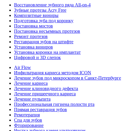
Восстановление зубного ряда All‑on‑4
Зубные протезы Acry Free
Композитные виниры
Подготовка зуба под коронку
Постановка мостов
Постановка несъемных протезов
Ремонт протезов
Реставрация зубов на штифте
Установка виниров
Установка коронки на имплантат
Цифровой и 3D слепок
Air Flow
Инфильтрация кариеса методом ICON
Лечение зубов под микроскопом в Санкт-Петербурге
Лечение кариеса
Лечение клиновидного дефекта
Лечение пришеечного кариеса
Лечение пульпита
Профессиональная гигиена полости рта
Прямая реставрация зубов
Ремотерапия
Спа для зубов
Фторирование
Чистка зубного камня ультразвуком