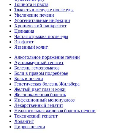
Тошнота и рвота
Тяжесть в желудке после еды
Увеличение печени
Урогенитальные инфекции
Хронический панкреатит
Целиакия
Частая отрыжка после еды
Эзофагит
Язвенный колит
Алкогольное поражение печени
Аутоиммунный гепатит
Болезнь гемохроматоз
Боли в правом подреберье
Боль в печени
Генетическая болезнь Жильбера
Желтый цвет глаз и кожи
Желчнокаменная болезнь
Инфекционный мононуклеоз
Лекарственный гепатит
Неалкогольная жировая болезнь печени
Токсический гепатит
Холангит
Цирроз печени