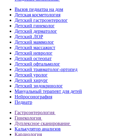
Вызов педиатра на дом
Детская косметология
Детский гастроэнтеролог
Детский гинеколог
Детский дерматолог
Детский ЛОР
Детский маммолог
Детский массажист
Детский невролог
Детский остеопат
Детский офтальмолог
Детский травматолог-ортопед
Детский уролог
Детский хирург
Детский эндокринолог
Мануальный терапевт для детей
Нейросонография
Педиатр
Гастроэнтерология
Гинекология
Дуплексное сканирование
Калькулятор анализов
Кардиология