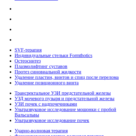
SVF-терапия
Индивидуальные стельки Formthotics
Остеосинтез
Плазмолифтинг суставов
Протез синовиальной жидкости
Удаление пластин, винтов и спиц после перелома
Удаление позиционного винта
Трансректальное УЗИ предстательной железы
УЗД мочевого пузыря и предстательной железы
УЗИ почек с надпочечниками
Ультразвуковое исследование мошонки с пробой
Вальсальвы
Ультразвуковое исследование почек
Ударно-волновая терапия