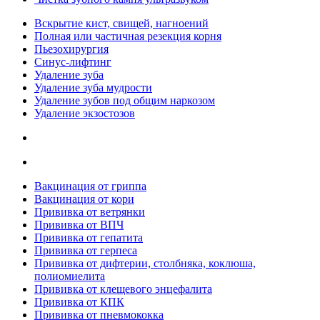
Вскрытие кист, свищей, нагноений
Полная или частичная резекция корня
Пьезохирургия
Синус-лифтинг
Удаление зуба
Удаление зуба мудрости
Удаление зубов под общим наркозом
Удаление экзостозов
Вакцинация от гриппа
Вакцинация от кори
Прививка от ветрянки
Прививка от ВПЧ
Прививка от гепатита
Прививка от герпеса
Прививка от дифтерии, столбняка, коклюша,
полиомиелита
Прививка от клещевого энцефалита
Прививка от КПК
Прививка от пневмококка