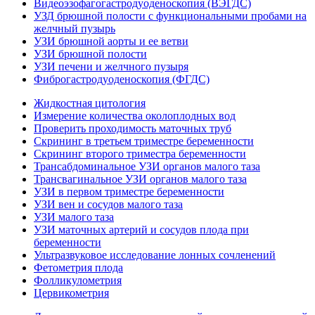
Видеоэзофагогастродуоденоскопия (ВЭГДС)
УЗД брюшной полости с функциональными пробами на
желчный пузырь
УЗИ брюшной аорты и ее ветви
УЗИ брюшной полости
УЗИ печени и желчного пузыря
Фиброгастродуоденоскопия (ФГДС)
Жидкостная цитология
Измерение количества околоплодных вод
Проверить проходимость маточных труб
Скрининг в третьем триместре беременности
Скрининг второго триместра беременности
Трансабдоминальное УЗИ органов малого таза
Трансвагинальное УЗИ органов малого таза
УЗИ в первом триместре беременности
УЗИ вен и сосудов малого таза
УЗИ малого таза
УЗИ маточных артерий и сосудов плода при
беременности
Ультразвуковое исследование лонных сочленений
Фетометрия плода
Фолликулометрия
Цервикометрия