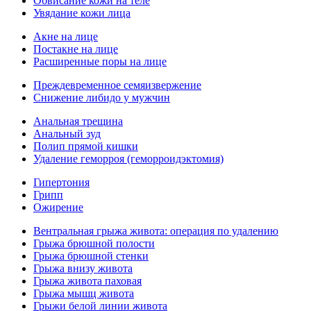
Обвисание кожи на теле
Увядание кожи лица
Акне на лице
Постакне на лице
Расширенные поры на лице
Преждевременное семяизвержение
Снижение либидо у мужчин
Анальная трещина
Анальный зуд
Полип прямой кишки
Удаление геморроя (геморроидэктомия)
Гипертония
Грипп
Ожирение
Вентральная грыжа живота: операция по удалению
Грыжа брюшной полости
Грыжа брюшной стенки
Грыжа внизу живота
Грыжа живота паховая
Грыжа мышц живота
Грыжи белой линии живота