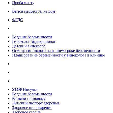
Проба манту
Вызов медсестры на дом
ФГДС
Ведение беременности
Гинеколог-эндокринолог
Детский гинеколог
Осмотр гинеколога на раннем сроке беременности
Планирование беременности у гинеколога в клинике
STOP Инсульт
Ведение беременности
Взгляни по-новому
Женский паспорт здоровья
Здоровое пищеварение
Здоровое сердце