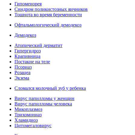
Гипоменорея
Синдром поликистозных яичников
Тошнота во время беременности
Офтальмологический демодекоз
Демодекоз
Атопический дерматит
Гипергидроз
Крапивница
Постакне на теле
Псориаз
Розацеа
Экзема
Сломался молочный зуб у ребенка
Вирус папилломы у женщин
Вирус папилломы человека
Микоплазмоз
Трихомониаз
Хламидиоз
Цитомегаловирус