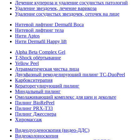
Лечение купероза и удаление сосудистых патологий
Удаление звездочек, лечение варикоза
Удаление сосудистых звездочек, сеточек на лице
Нитевой лифтинг Dermafil Boca
Нитевой лифтинг тела
Нити Aptos
Нити Dermafil Happy lift
Alpha Beta Complex Gel
T-Shock обёртывание
Yellow Peel
Атравматическая чистка лица
Двухфазный ремоделирующий пилинг TC-DuoPeel
Карбокситерапия
Кераторегулирующий пилинг
Миндальный пилинг
Омолаживающий комплекс для шеи и декольте
Пилинг BioRePeel
Пилинг PRX-T33
Пилинг Джесснера
Хиромассаж
Видеодуоденоскопия (видео-ДДС)
Видеоколоноскопия