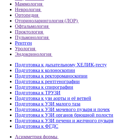
Маммология
Неврология
Ортопедия
Оториноларингология (ЛОР)
Офтальмология
Проктология
Пульмонология
Рентген
Урология
Эндокринология
Подготовка к дыхательному ХЕЛИК-тесту
Подготовка к колоноскопии
Подготовка к ректороманоскопии
Подготовка к рентгенографии
Подготовка к спирографии
Подготовка к ТРУЗИ
Подготовка к узи аорты и её ветвей
Подготовка к УЗИ малого таза
Подготовка к УЗИ мочевого пузыря и почек
Подготовка к УЗИ органов брюшной полости
Подготовка к УЗИ печени и желчного пузыря
Подготовка к ФГДС
Асимметрия формы