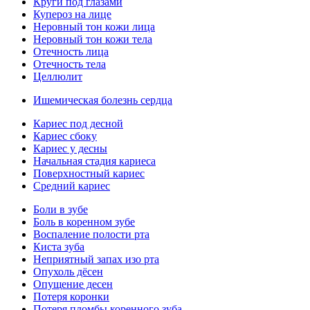
Круги под глазами
Купероз на лице
Неровный тон кожи лица
Неровный тон кожи тела
Отечность лица
Отечность тела
Целлюлит
Ишемическая болезнь сердца
Кариес под десной
Кариес сбоку
Кариес у десны
Начальная стадия кариеса
Поверхностный кариес
Средний кариес
Боли в зубе
Боль в коренном зубе
Воспаление полости рта
Киста зуба
Неприятный запах изо рта
Опухоль дёсен
Опущение десен
Потеря коронки
Потеря пломбы коренного зуба