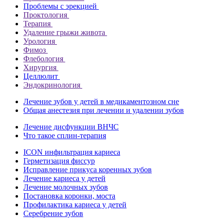
Проблемы с эрекцией
Проктология
Терапия
Удаление грыжи живота
Урология
Фимоз
Флебология
Хирургия
Целлюлит
Эндокринология
Лечение зубов у детей в медикаментозном сне
Общая анестезия при лечении и удалении зубов
Лечение дисфункции ВНЧС
Что такое сплин-терапия
ICON инфильтрация кариеса
Герметизация фиссур
Исправление прикуса коренных зубов
Лечение кариеса у детей
Лечение молочных зубов
Постановка коронки, моста
Профилактика кариеса у детей
Серебрение зубов