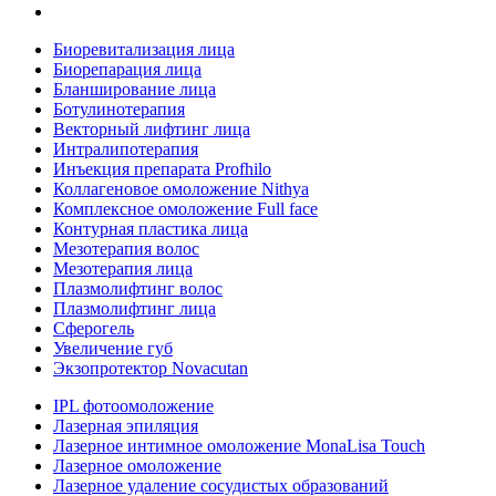
Биоревитализация лица
Биорепарация лица
Бланширование лица
Ботулинотерапия
Векторный лифтинг лица
Интралипотерапия
Инъекция препарата Profhilo
Коллагеновое омоложение Nithya
Комплексное омоложение Full face
Контурная пластика лица
Мезотерапия волос
Мезотерапия лица
Плазмолифтинг волос
Плазмолифтинг лица
Сферогель
Увеличение губ
Экзопротектор Novacutan
IPL фотоомоложение
Лазерная эпиляция
Лазерное интимное омоложение MonaLisa Touch
Лазерное омоложение
Лазерное удаление сосудистых образований