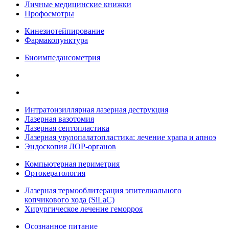
Личные медицинские книжки
Профосмотры
Кинезиотейпирование
Фармакопунктура
Биоимпедансометрия
Интратонзиллярная лазерная деструкция
Лазерная вазотомия
Лазерная септопластика
Лазерная увулопалатопластика: лечение храпа и апноэ
Эндоскопия ЛОР-органов
Компьютерная периметрия
Ортокератология
Лазерная термооблитерация эпителиального
копчикового хода (SiLaC)
Хирургическое лечение геморроя
Осознанное питание