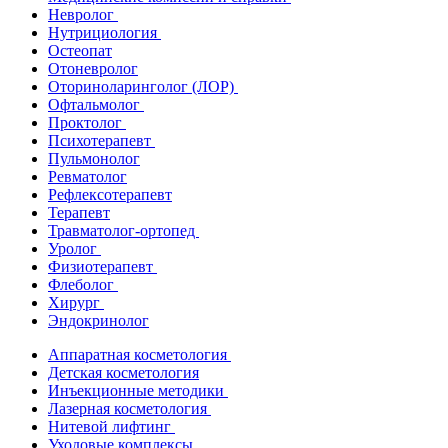
Невролог
Нутрициология
Остеопат
Отоневролог
Оториноларинголог (ЛОР)
Офтальмолог
Проктолог
Психотерапевт
Пульмонолог
Ревматолог
Рефлексотерапевт
Терапевт
Травматолог-ортопед
Уролог
Физиотерапевт
Флеболог
Хирург
Эндокринолог
Аппаратная косметология
Детская косметология
Инъекционные методики
Лазерная косметология
Нитевой лифтинг
Уходовые комплексы