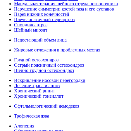
Мануальная терапия шейного отдела позвоночника
Нарушение симметрии костей таза и его суставов
Парез нижних конечностей
Плечелопаточный периартроз
Спондилоартроз
Шейный миозит
Недостающий объем лица
Жировые отложения в проблемных местах
Грудной остеохондроз
Острый поясничный остеохондроз
Шейно-грудной остеохондроз
Искривление носовой перегородки
Лечение храпа и апноэ
Хронический ринит
Хронический тонзиллит
Офтальмологический демодекоз
Трофическая язва
Алопеция