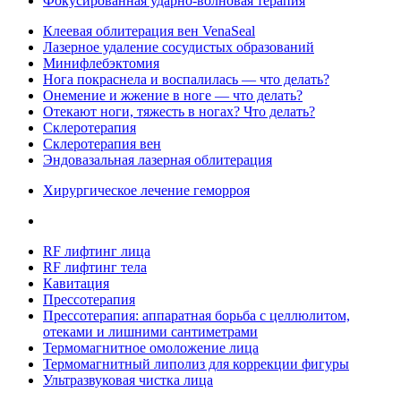
Фокусированная ударно-волновая терапия
Клеевая облитерация вен VenaSeal
Лазерное удаление сосудистых образований
Минифлебэктомия
Нога покраснела и воспалилась — что делать?
Онемение и жжение в ноге — что делать?
Отекают ноги, тяжесть в ногах? Что делать?
Склеротерапия
Склеротерапия вен
Эндовазальная лазерная облитерация
Хирургическое лечение геморроя
RF лифтинг лица
RF лифтинг тела
Кавитация
Прессотерапия
Прессотерапия: аппаратная борьба с целлюлитом,
отеками и лишними сантиметрами
Термомагнитное омоложение лица
Термомагнитный липолиз для коррекции фигуры
Ультразвуковая чистка лица