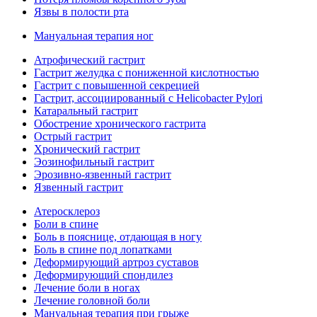
Язвы в полости рта
Мануальная терапия ног
Атрофический гастрит
Гастрит желудка с пониженной кислотностью
Гастрит с повышенной секрецией
Гастрит, ассоциированный с Helicobacter Pylori
Катаральный гастрит
Обострение хронического гастрита
Острый гастрит
Хронический гастрит
Эозинофильный гастрит
Эрозивно-язвенный гастрит
Язвенный гастрит
Атеросклероз
Боли в спине
Боль в пояснице, отдающая в ногу
Боль в спине под лопатками
Деформирующий артроз суставов
Деформирующий спондилез
Лечение боли в ногах
Лечение головной боли
Мануальная терапия при грыже