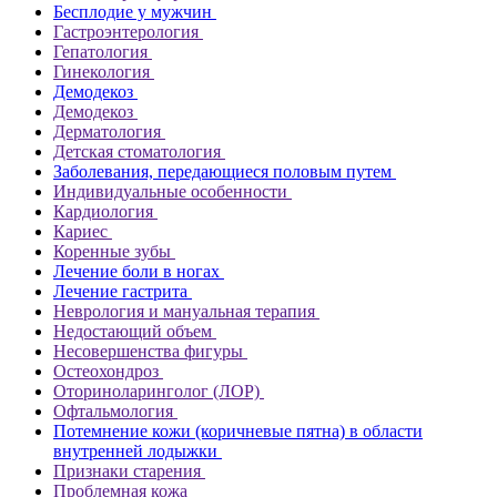
Бесплодие у мужчин
Гастроэнтерология
Гепатология
Гинекология
Демодекоз
Демодекоз
Дерматология
Детская стоматология
Заболевания, передающиеся половым путем
Индивидуальные особенности
Кардиология
Кариес
Коренные зубы
Лечение боли в ногах
Лечение гастрита
Неврология и мануальная терапия
Недостающий объем
Несовершенства фигуры
Остеохондроз
Оториноларинголог (ЛОР)
Офтальмология
Потемнение кожи (коричневые пятна) в области
внутренней лодыжки
Признаки старения
Проблемная кожа