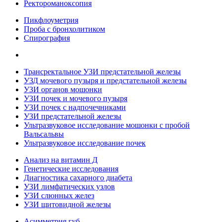
Ректороманоксопия
Пикфлоуметрия
Проба с бронхолитиком
Спирография
Трансректальное УЗИ предстательной железы
УЗД мочевого пузыря и предстательной железы
УЗИ органов мошонки
УЗИ почек и мочевого пузыря
УЗИ почек с надпочечниками
УЗИ предстательной железы
Ультразвуковое исследование мошонки с пробой
Вальсальвы
Ультразвуковое исследование почек
Анализ на витамин Д
Генетические исследования
Диагностика сахарного диабета
УЗИ лимфатических узлов
УЗИ слюнных желез
УЗИ щитовидной железы
Асимметрия губ