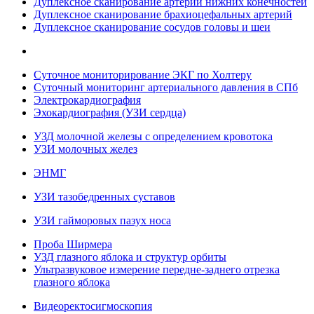
Дуплексное сканирование артерий нижних конечностей
Дуплексное сканирование брахиоцефальных артерий
Дуплексное сканирование сосудов головы и шеи
Суточное мониторирование ЭКГ по Холтеру
Суточный мониторинг артериального давления в СПб
Электрокардиография
Эхокардиография (УЗИ сердца)
УЗД молочной железы с определением кровотока
УЗИ молочных желез
ЭНМГ
УЗИ тазобедренных суставов
УЗИ гайморовых пазух носа
Проба Ширмера
УЗД глазного яблока и структур орбиты
Ультразвуковое измерение передне-заднего отрезка
глазного яблока
Видеоректосигмоскопия