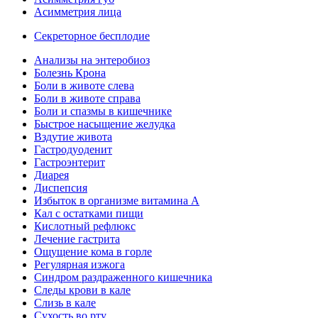
Асимметрия лица
Секреторное бесплодие
Анализы на энтеробиоз
Болезнь Крона
Боли в животе слева
Боли в животе справа
Боли и спазмы в кишечнике
Быстрое насыщение желудка
Вздутие живота
Гастродуоденит
Гастроэнтерит
Диарея
Диспепсия
Избыток в организме витамина А
Кал с остатками пищи
Кислотный рефлюкс
Лечение гастрита
Ощущение кома в горле
Регулярная изжога
Синдром раздраженного кишечника
Следы крови в кале
Слизь в кале
Сухость во рту