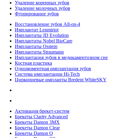
Удаление коренных зубов
Удаление молочных зубов
Фторирование зубов
Восстановление зубов All‑on‑4
Имплантат Lenmiriot
Имплантаты JD Evolution
Имплантаты Nobel BioСare
Имплантаты Osstem
Имплантаты Straumann
Имплантация зубов в медикаментозном сне
Костная пластика
Одномоментная имплантация зубов
Система имплантации Hi-Tech
Циркониевые импланты Bredent WhiteSKY
Активация брекет-систем
Брекеты Clarity Advanced
Брекеты Damon 3MX
Брекеты Damon Clear
Брекеты Damon Q