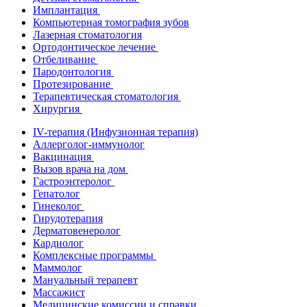
Имплантация
Компьютерная томография зубов
Лазерная стоматология
Ортодонтическое лечение
Отбеливание
Пародонтология
Протезирование
Терапевтическая стоматология
Хирургия
IV-терапия (Инфузионная терапия)
Аллерголог-иммунолог
Вакцинация
Вызов врача на дом
Гастроэнтеролог
Гепатолог
Гинеколог
Гирудотерапия
Дерматовенеролог
Кардиолог
Комплексные программы
Маммолог
Мануальный терапевт
Массажист
Медицинские комиссии и справки