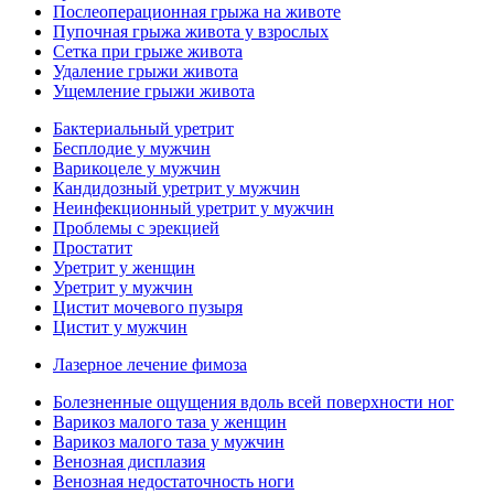
Послеоперационная грыжа на животе
Пупочная грыжа живота у взрослых
Сетка при грыже живота
Удаление грыжи живота
Ущемление грыжи живота
Бактериальный уретрит
Бесплодие у мужчин
Варикоцеле у мужчин
Кандидозный уретрит у мужчин
Неинфекционный уретрит у мужчин
Проблемы с эрекцией
Простатит
Уретрит у женщин
Уретрит у мужчин
Цистит мочевого пузыря
Цистит у мужчин
Лазерное лечение фимоза
Болезненные ощущения вдоль всей поверхности ног
Варикоз малого таза у женщин
Варикоз малого таза у мужчин
Венозная дисплазия
Венозная недостаточность ноги