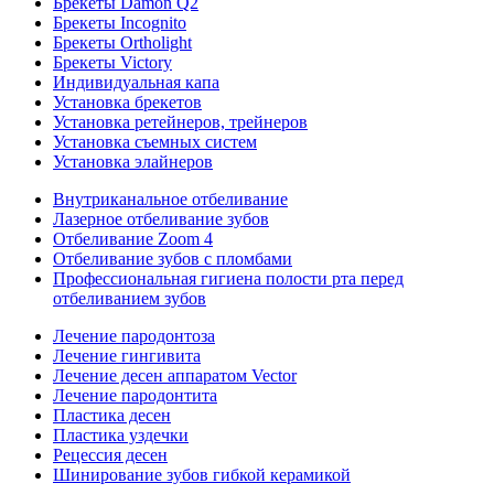
Брекеты Damon Q2
Брекеты Incognito
Брекеты Ortholight
Брекеты Victory
Индивидуальная капа
Установка брекетов
Установка ретейнеров, трейнеров
Установка съемных систем
Установка элайнеров
Внутриканальное отбеливание
Лазерное отбеливание зубов
Отбеливание Zoom 4
Отбеливание зубов с пломбами
Профессиональная гигиена полости рта перед
отбеливанием зубов
Лечение пародонтоза
Лечение гингивита
Лечение десен аппаратом Vector
Лечение пародонтита
Пластика десен
Пластика уздечки
Рецессия десен
Шинирование зубов гибкой керамикой