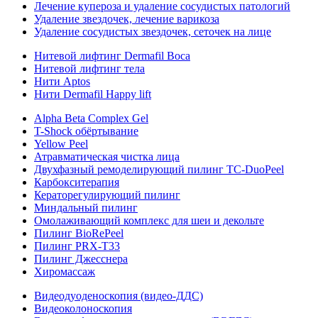
Лечение купероза и удаление сосудистых патологий
Удаление звездочек, лечение варикоза
Удаление сосудистых звездочек, сеточек на лице
Нитевой лифтинг Dermafil Boca
Нитевой лифтинг тела
Нити Aptos
Нити Dermafil Happy lift
Alpha Beta Complex Gel
T-Shock обёртывание
Yellow Peel
Атравматическая чистка лица
Двухфазный ремоделирующий пилинг TC-DuoPeel
Карбокситерапия
Кераторегулирующий пилинг
Миндальный пилинг
Омолаживающий комплекс для шеи и декольте
Пилинг BioRePeel
Пилинг PRX-T33
Пилинг Джесснера
Хиромассаж
Видеодуоденоскопия (видео-ДДС)
Видеоколоноскопия