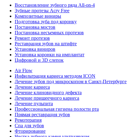
Восстановление зубного ряда All‑on‑4
Зубные протезы Acry Free
Композитные виниры
Подготовка зуба под коронку
Постановка мостов
Постановка несъемных протезов
Ремонт протезов
Реставрация зубов на штифте
Установка виниров
Установка коронки на имплантат
Цифровой и 3D слепок
Air Flow
Инфильтрация кариеса методом ICON
Лечение зубов под микроскопом в Санкт-Петербурге
Лечение кариеса
Лечение клиновидного дефекта
Лечение пришеечного кариеса
Лечение пульпита
Профессиональная гигиена полости рта
Прямая реставрация зубов
Ремотерапия
Спа для зубов
Фторирование
Чистка зубного камня ультразвуком