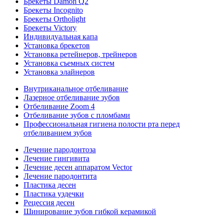
Брекеты Damon Q2
Брекеты Incognito
Брекеты Ortholight
Брекеты Victory
Индивидуальная капа
Установка брекетов
Установка ретейнеров, трейнеров
Установка съемных систем
Установка элайнеров
Внутриканальное отбеливание
Лазерное отбеливание зубов
Отбеливание Zoom 4
Отбеливание зубов с пломбами
Профессиональная гигиена полости рта перед
отбеливанием зубов
Лечение пародонтоза
Лечение гингивита
Лечение десен аппаратом Vector
Лечение пародонтита
Пластика десен
Пластика уздечки
Рецессия десен
Шинирование зубов гибкой керамикой