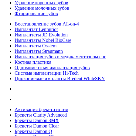
Удаление коренных зубов
Удаление молочных зубов
Фторирование зубов
Восстановление зубов All‑on‑4
Имплантат Lenmiriot
Имплантаты JD Evolution
Имплантаты Nobel BioСare
Имплантаты Osstem
Имплантаты Straumann
Имплантация зубов в медикаментозном сне
Костная пластика
Одномоментная имплантация зубов
Система имплантации Hi-Tech
Циркониевые импланты Bredent WhiteSKY
Активация брекет-систем
Брекеты Clarity Advanced
Брекеты Damon 3MX
Брекеты Damon Clear
Брекеты Damon Q