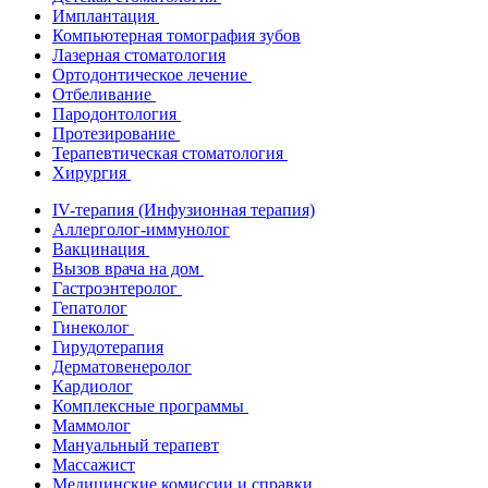
Имплантация
Компьютерная томография зубов
Лазерная стоматология
Ортодонтическое лечение
Отбеливание
Пародонтология
Протезирование
Терапевтическая стоматология
Хирургия
IV-терапия (Инфузионная терапия)
Аллерголог-иммунолог
Вакцинация
Вызов врача на дом
Гастроэнтеролог
Гепатолог
Гинеколог
Гирудотерапия
Дерматовенеролог
Кардиолог
Комплексные программы
Маммолог
Мануальный терапевт
Массажист
Медицинские комиссии и справки