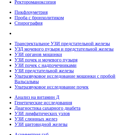
Ректороманоксопия
Пикфлоуметрия
Проба с бронхолитиком
Спирография
Трансректальное УЗИ предстательной железы
УЗД мочевого пузыря и предстательной железы
УЗИ органов мошонки
УЗИ почек и мочевого пузыря
УЗИ почек с надпочечниками
УЗИ предстательной железы
Ультразвуковое исследование мошонки с пробой
Вальсальвы
Ультразвуковое исследование почек
Анализ на витамин Д
Генетические исследования
Диагностика сахарного диабета
УЗИ лимфатических узлов
УЗИ слюнных желез
УЗИ щитовидной железы
Асимметрия губ