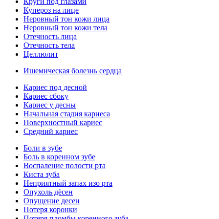
Круги под глазами
Купероз на лице
Неровный тон кожи лица
Неровный тон кожи тела
Отечность лица
Отечность тела
Целлюлит
Ишемическая болезнь сердца
Кариес под десной
Кариес сбоку
Кариес у десны
Начальная стадия кариеса
Поверхностный кариес
Средний кариес
Боли в зубе
Боль в коренном зубе
Воспаление полости рта
Киста зуба
Неприятный запах изо рта
Опухоль дёсен
Опущение десен
Потеря коронки
Потеря пломбы коренного зуба