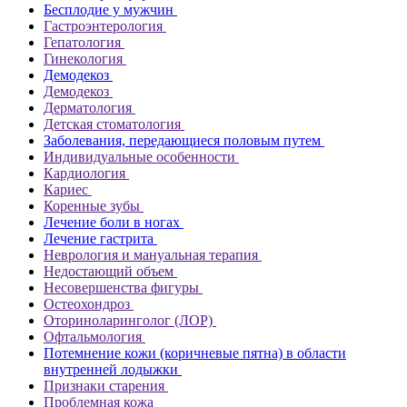
Бесплодие у мужчин
Гастроэнтерология
Гепатология
Гинекология
Демодекоз
Демодекоз
Дерматология
Детская стоматология
Заболевания, передающиеся половым путем
Индивидуальные особенности
Кардиология
Кариес
Коренные зубы
Лечение боли в ногах
Лечение гастрита
Неврология и мануальная терапия
Недостающий объем
Несовершенства фигуры
Остеохондроз
Оториноларинголог (ЛОР)
Офтальмология
Потемнение кожи (коричневые пятна) в области
внутренней лодыжки
Признаки старения
Проблемная кожа