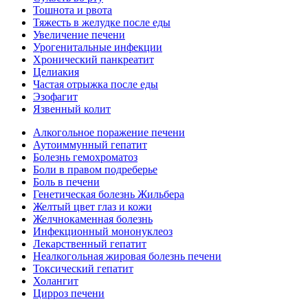
Тошнота и рвота
Тяжесть в желудке после еды
Увеличение печени
Урогенитальные инфекции
Хронический панкреатит
Целиакия
Частая отрыжка после еды
Эзофагит
Язвенный колит
Алкогольное поражение печени
Аутоиммунный гепатит
Болезнь гемохроматоз
Боли в правом подреберье
Боль в печени
Генетическая болезнь Жильбера
Желтый цвет глаз и кожи
Желчнокаменная болезнь
Инфекционный мононуклеоз
Лекарственный гепатит
Неалкогольная жировая болезнь печени
Токсический гепатит
Холангит
Цирроз печени