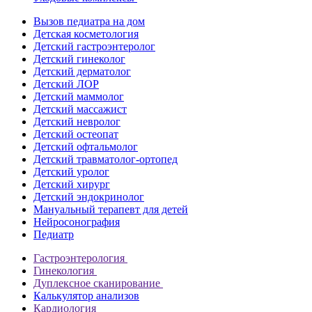
Вызов педиатра на дом
Детская косметология
Детский гастроэнтеролог
Детский гинеколог
Детский дерматолог
Детский ЛОР
Детский маммолог
Детский массажист
Детский невролог
Детский остеопат
Детский офтальмолог
Детский травматолог-ортопед
Детский уролог
Детский хирург
Детский эндокринолог
Мануальный терапевт для детей
Нейросонография
Педиатр
Гастроэнтерология
Гинекология
Дуплексное сканирование
Калькулятор анализов
Кардиология