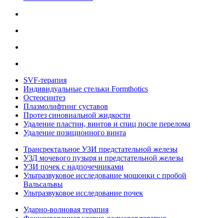
SVF-терапия
Индивидуальные стельки Formthotics
Остеосинтез
Плазмолифтинг суставов
Протез синовиальной жидкости
Удаление пластин, винтов и спиц после перелома
Удаление позиционного винта
Трансректальное УЗИ предстательной железы
УЗД мочевого пузыря и предстательной железы
УЗИ почек с надпочечниками
Ультразвуковое исследование мошонки с пробой
Вальсальвы
Ультразвуковое исследование почек
Ударно-волновая терапия