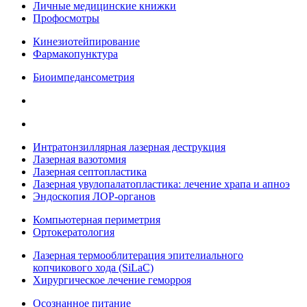
Личные медицинские книжки
Профосмотры
Кинезиотейпирование
Фармакопунктура
Биоимпедансометрия
Интратонзиллярная лазерная деструкция
Лазерная вазотомия
Лазерная септопластика
Лазерная увулопалатопластика: лечение храпа и апноэ
Эндоскопия ЛОР-органов
Компьютерная периметрия
Ортокератология
Лазерная термооблитерация эпителиального
копчикового хода (SiLaC)
Хирургическое лечение геморроя
Осознанное питание