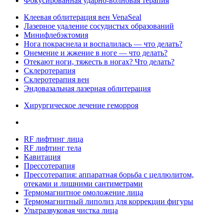
Фокусированная ударно-волновая терапия
Клеевая облитерация вен VenaSeal
Лазерное удаление сосудистых образований
Минифлебэктомия
Нога покраснела и воспалилась — что делать?
Онемение и жжение в ноге — что делать?
Отекают ноги, тяжесть в ногах? Что делать?
Склеротерапия
Склеротерапия вен
Эндовазальная лазерная облитерация
Хирургическое лечение геморроя
RF лифтинг лица
RF лифтинг тела
Кавитация
Прессотерапия
Прессотерапия: аппаратная борьба с целлюлитом,
отеками и лишними сантиметрами
Термомагнитное омоложение лица
Термомагнитный липолиз для коррекции фигуры
Ультразвуковая чистка лица