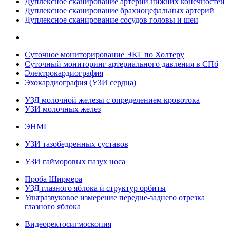
Дуплексное сканирование артерий нижних конечностей
Дуплексное сканирование брахиоцефальных артерий
Дуплексное сканирование сосудов головы и шеи
Суточное мониторирование ЭКГ по Холтеру
Суточный мониторинг артериального давления в СПб
Электрокардиография
Эхокардиография (УЗИ сердца)
УЗД молочной железы с определением кровотока
УЗИ молочных желез
ЭНМГ
УЗИ тазобедренных суставов
УЗИ гайморовых пазух носа
Проба Ширмера
УЗД глазного яблока и структур орбиты
Ультразвуковое измерение передне-заднего отрезка
глазного яблока
Видеоректосигмоскопия