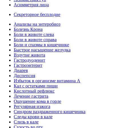
Асимметрия лица
Секреторное бесплодие
Анализы на энтеробиоз
Болезнь Крона
Боли в животе слева
Боли в животе справа
Боли и спазмы в кишечнике
Быстрое насыщение желудка
Вздутие живота
Гастродуоденит
Гастроэнтерит
Диарея
Диспепсия
Избыток в организме витамина А
Кал с остатками пищи
Кислотный рефлюкс
Лечение гастрита
Ощущение кома в горле
Регулярная изжога
Синдром раздраженного кишечника
Следы крови в кале
Слизь в кале
Сухость во рту