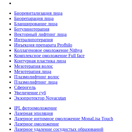
Биоревитализация лица
Биорепарация лица
Бланширование лица
Ботулинотерапия
Векторный лифтинг лица
Интралипотерапия
Инъекция препарата Profhilo
Коллагеновое омоложение Nithya
Комплексное омоложение Full face
Контурная пластика лица
Мезотерапия волос
Мезотерапия лица
Плазмолифтинг волос
Плазмолифтинг лица
Сферогель
Увеличение губ
Экзопротектор Novacutan
IPL фотоомоложение
Лазерная эпиляция
Лазерное интимное омоложение MonaLisa Touch
Лазерное омоложение
Лазерное удаление сосудистых образований