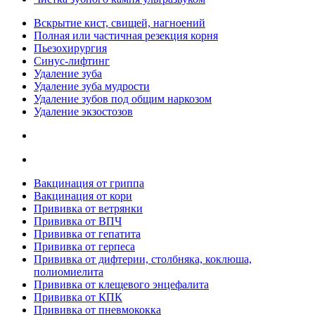
Вскрытие кист, свищей, нагноений
Полная или частичная резекция корня
Пьезохирургия
Синус-лифтинг
Удаление зуба
Удаление зуба мудрости
Удаление зубов под общим наркозом
Удаление экзостозов
Вакцинация от гриппа
Вакцинация от кори
Прививка от ветрянки
Прививка от ВПЧ
Прививка от гепатита
Прививка от герпеса
Прививка от дифтерии, столбняка, коклюша,
полиомиелита
Прививка от клещевого энцефалита
Прививка от КПК
Прививка от пневмококка