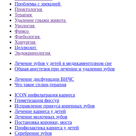
Проблемы с эрекцией
Проктология
Терапия
Удаление грыжи живота
Урология
Фимоз
Флебология
Хирургия
Целлюлит
Эндокринология
Лечение зубов у детей в медикаментозном сне
Общая анестезия при лечении и удалении зубов
Лечение дисфункции ВНЧС
Что такое сплин-терапия
ICON инфильтрация кариеса
Герметизация фиссур
Исправление прикуса коренных зубов
Лечение кариеса у детей
Лечение молочных зубов
Постановка коронки, моста
Профилактика кариеса у детей
Серебрение зубов