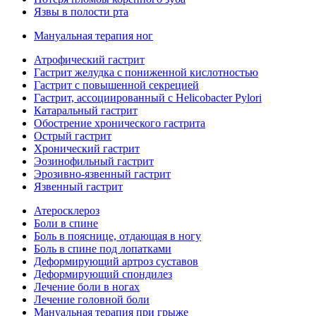
Язвы в полости рта
Мануальная терапия ног
Атрофический гастрит
Гастрит желудка с пониженной кислотностью
Гастрит с повышенной секрецией
Гастрит, ассоциированный с Helicobacter Pylori
Катаральный гастрит
Обострение хронического гастрита
Острый гастрит
Хронический гастрит
Эозинофильный гастрит
Эрозивно-язвенный гастрит
Язвенный гастрит
Атеросклероз
Боли в спине
Боль в пояснице, отдающая в ногу
Боль в спине под лопатками
Деформирующий артроз суставов
Деформирующий спондилез
Лечение боли в ногах
Лечение головной боли
Мануальная терапия при грыже