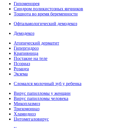
Гипоменорея
Синдром поликистозных яичников
Тошнота во время беременности
Офтальмологический демодекоз
Демодекоз
Атопический дерматит
Гипергидроз
Крапивница
Постакне на теле
Псориаз
Розацеа
Экзема
Сломался молочный зуб у ребенка
Вирус папилломы у женщин
Вирус папилломы человека
Микоплазмоз
Трихомониаз
Хламидиоз
Цитомегаловирус