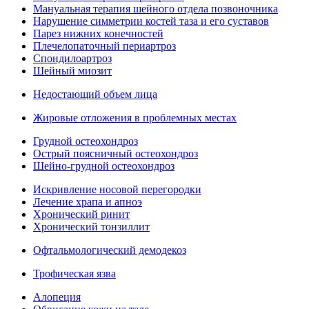
Мануальная терапия шейного отдела позвоночника
Нарушение симметрии костей таза и его суставов
Парез нижних конечностей
Плечелопаточный периартроз
Спондилоартроз
Шейный миозит
Недостающий объем лица
Жировые отложения в проблемных местах
Грудной остеохондроз
Острый поясничный остеохондроз
Шейно-грудной остеохондроз
Искривление носовой перегородки
Лечение храпа и апноэ
Хронический ринит
Хронический тонзиллит
Офтальмологический демодекоз
Трофическая язва
Алопеция