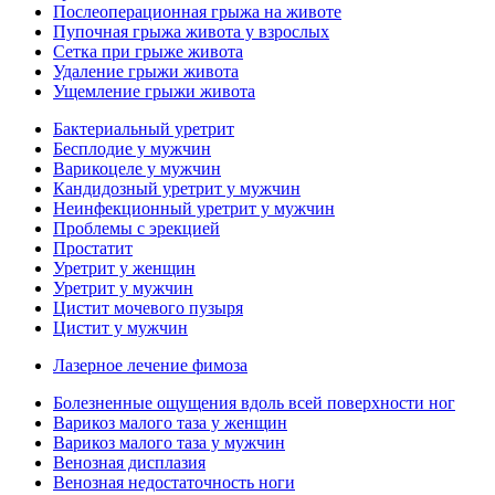
Послеоперационная грыжа на животе
Пупочная грыжа живота у взрослых
Сетка при грыже живота
Удаление грыжи живота
Ущемление грыжи живота
Бактериальный уретрит
Бесплодие у мужчин
Варикоцеле у мужчин
Кандидозный уретрит у мужчин
Неинфекционный уретрит у мужчин
Проблемы с эрекцией
Простатит
Уретрит у женщин
Уретрит у мужчин
Цистит мочевого пузыря
Цистит у мужчин
Лазерное лечение фимоза
Болезненные ощущения вдоль всей поверхности ног
Варикоз малого таза у женщин
Варикоз малого таза у мужчин
Венозная дисплазия
Венозная недостаточность ноги