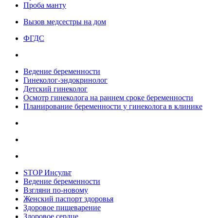
Проба манту
Вызов медсестры на дом
ФГДС
Ведение беременности
Гинеколог-эндокринолог
Детский гинеколог
Осмотр гинеколога на раннем сроке беременности
Планирование беременности у гинеколога в клинике
STOP Инсульт
Ведение беременности
Взгляни по-новому
Женский паспорт здоровья
Здоровое пищеварение
Здоровое сердце