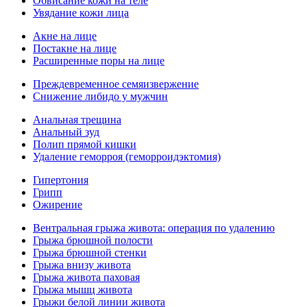
Обвисание кожи на теле
Увядание кожи лица
Акне на лице
Постакне на лице
Расширенные поры на лице
Преждевременное семяизвержение
Снижение либидо у мужчин
Анальная трещина
Анальный зуд
Полип прямой кишки
Удаление геморроя (геморроидэктомия)
Гипертония
Грипп
Ожирение
Вентральная грыжа живота: операция по удалению
Грыжа брюшной полости
Грыжа брюшной стенки
Грыжа внизу живота
Грыжа живота паховая
Грыжа мышц живота
Грыжи белой линии живота