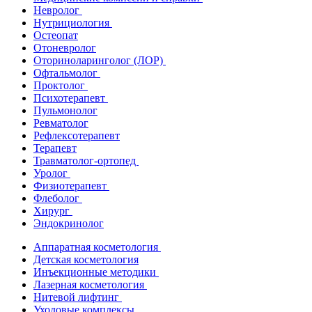
Невролог
Нутрициология
Остеопат
Отоневролог
Оториноларинголог (ЛОР)
Офтальмолог
Проктолог
Психотерапевт
Пульмонолог
Ревматолог
Рефлексотерапевт
Терапевт
Травматолог-ортопед
Уролог
Физиотерапевт
Флеболог
Хирург
Эндокринолог
Аппаратная косметология
Детская косметология
Инъекционные методики
Лазерная косметология
Нитевой лифтинг
Уходовые комплексы