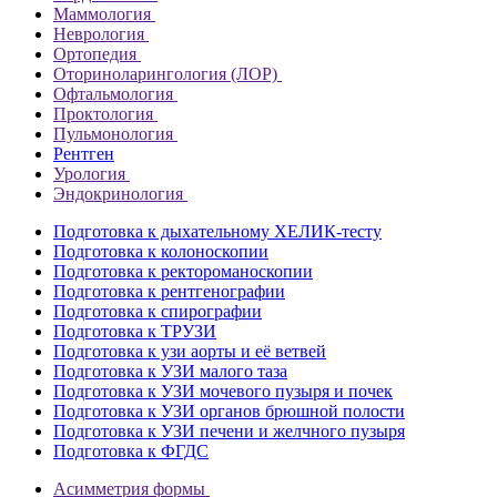
Маммология
Неврология
Ортопедия
Оториноларингология (ЛОР)
Офтальмология
Проктология
Пульмонология
Рентген
Урология
Эндокринология
Подготовка к дыхательному ХЕЛИК-тесту
Подготовка к колоноскопии
Подготовка к ректороманоскопии
Подготовка к рентгенографии
Подготовка к спирографии
Подготовка к ТРУЗИ
Подготовка к узи аорты и её ветвей
Подготовка к УЗИ малого таза
Подготовка к УЗИ мочевого пузыря и почек
Подготовка к УЗИ органов брюшной полости
Подготовка к УЗИ печени и желчного пузыря
Подготовка к ФГДС
Асимметрия формы