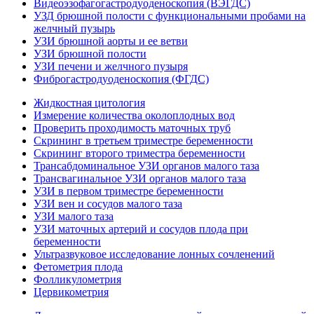
Видеоэзофагогастродуоденоскопия (ВЭГДС)
УЗД брюшной полости с функциональными пробами на
желчный пузырь
УЗИ брюшной аорты и ее ветви
УЗИ брюшной полости
УЗИ печени и желчного пузыря
Фиброгастродуоденоскопия (ФГДС)
Жидкостная цитология
Измерение количества околоплодных вод
Проверить проходимость маточных труб
Скрининг в третьем триместре беременности
Скрининг второго триместра беременности
Трансабдоминальное УЗИ органов малого таза
Трансвагинальное УЗИ органов малого таза
УЗИ в первом триместре беременности
УЗИ вен и сосудов малого таза
УЗИ малого таза
УЗИ маточных артерий и сосудов плода при
беременности
Ультразвуковое исследование лонных сочленений
Фетометрия плода
Фолликулометрия
Цервикометрия