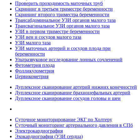
Проверить проходимость маточных труб
Скрининг в третьем триместре беременности
Скрининг второго триместра беременности
Трансабдоминальное УЗИ органов малого таза
Трансвагинальное УЗИ органов малого таза
УЗИ в первом триместре беременности
УЗИ вен и сосудов малого таза
УЗИ малого таза
УЗИ маточных артерий и сосудов плода при
беременности
Ультразвуковое исследование лонных сочленений
Фетометрия плода
Фолликулометрия
Цервикометрия
Дуплексное сканирование артерий нижних конечностей
Дуплексное сканирование брахиоцефальных артерий
Дуплексное сканирование сосудов головы и шеи
Суточное мониторирование ЭКГ по Холтеру
Суточный мониторинг артериального давления в СПб
Электрокардиография
Эхокардиография (УЗИ сердца)