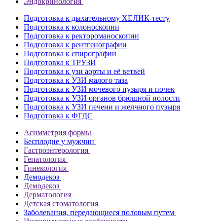
Эндокринология
Подготовка к дыхательному ХЕЛИК-тесту
Подготовка к колоноскопии
Подготовка к ректороманоскопии
Подготовка к рентгенографии
Подготовка к спирографии
Подготовка к ТРУЗИ
Подготовка к узи аорты и её ветвей
Подготовка к УЗИ малого таза
Подготовка к УЗИ мочевого пузыря и почек
Подготовка к УЗИ органов брюшной полости
Подготовка к УЗИ печени и желчного пузыря
Подготовка к ФГДС
Асимметрия формы
Бесплодие у мужчин
Гастроэнтерология
Гепатология
Гинекология
Демодекоз
Демодекоз
Дерматология
Детская стоматология
Заболевания, передающиеся половым путем