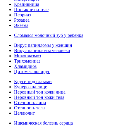
Крапивница
Постакне на теле
Псориаз
Розацеа
Экзема
Сломался молочный зуб у ребенка
Вирус папилломы у женщин
Вирус папилломы человека
Микоплазмоз
Трихомониаз
Хламидиоз
Цитомегаловирус
Круги под глазами
Купероз на лице
Неровный тон кожи лица
Неровный тон кожи тела
Отечность лица
Отечность тела
Целлюлит
Ишемическая болезнь сердца