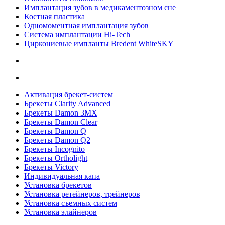
Имплантация зубов в медикаментозном сне
Костная пластика
Одномоментная имплантация зубов
Система имплантации Hi-Tech
Циркониевые импланты Bredent WhiteSKY
Активация брекет-систем
Брекеты Clarity Advanced
Брекеты Damon 3MX
Брекеты Damon Clear
Брекеты Damon Q
Брекеты Damon Q2
Брекеты Incognito
Брекеты Ortholight
Брекеты Victory
Индивидуальная капа
Установка брекетов
Установка ретейнеров, трейнеров
Установка съемных систем
Установка элайнеров