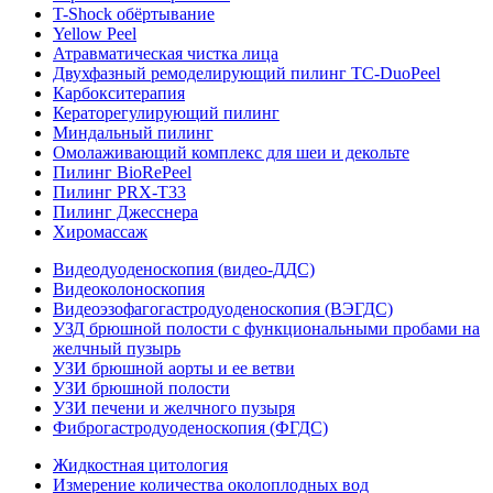
T-Shock обёртывание
Yellow Peel
Атравматическая чистка лица
Двухфазный ремоделирующий пилинг TC-DuoPeel
Карбокситерапия
Кераторегулирующий пилинг
Миндальный пилинг
Омолаживающий комплекс для шеи и декольте
Пилинг BioRePeel
Пилинг PRX-T33
Пилинг Джесснера
Хиромассаж
Видеодуоденоскопия (видео-ДДС)
Видеоколоноскопия
Видеоэзофагогастродуоденоскопия (ВЭГДС)
УЗД брюшной полости с функциональными пробами на
желчный пузырь
УЗИ брюшной аорты и ее ветви
УЗИ брюшной полости
УЗИ печени и желчного пузыря
Фиброгастродуоденоскопия (ФГДС)
Жидкостная цитология
Измерение количества околоплодных вод