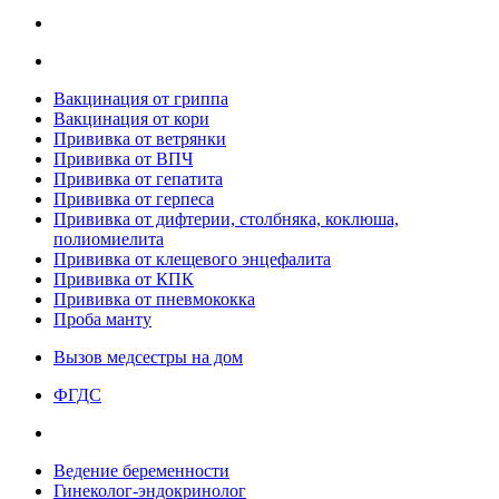
Вакцинация от гриппа
Вакцинация от кори
Прививка от ветрянки
Прививка от ВПЧ
Прививка от гепатита
Прививка от герпеса
Прививка от дифтерии, столбняка, коклюша,
полиомиелита
Прививка от клещевого энцефалита
Прививка от КПК
Прививка от пневмококка
Проба манту
Вызов медсестры на дом
ФГДС
Ведение беременности
Гинеколог-эндокринолог