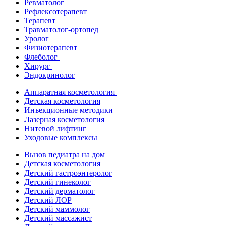
Ревматолог
Рефлексотерапевт
Терапевт
Травматолог-ортопед
Уролог
Физиотерапевт
Флеболог
Хирург
Эндокринолог
Аппаратная косметология
Детская косметология
Инъекционные методики
Лазерная косметология
Нитевой лифтинг
Уходовые комплексы
Вызов педиатра на дом
Детская косметология
Детский гастроэнтеролог
Детский гинеколог
Детский дерматолог
Детский ЛОР
Детский маммолог
Детский массажист