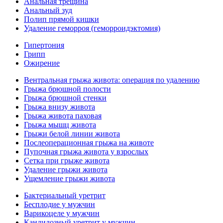
Анальная трещина
Анальный зуд
Полип прямой кишки
Удаление геморроя (геморроидэктомия)
Гипертония
Грипп
Ожирение
Вентральная грыжа живота: операция по удалению
Грыжа брюшной полости
Грыжа брюшной стенки
Грыжа внизу живота
Грыжа живота паховая
Грыжа мышц живота
Грыжи белой линии живота
Послеоперационная грыжа на животе
Пупочная грыжа живота у взрослых
Сетка при грыже живота
Удаление грыжи живота
Ущемление грыжи живота
Бактериальный уретрит
Бесплодие у мужчин
Варикоцеле у мужчин
Кандидозный уретрит у мужчин