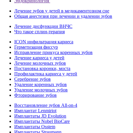
Эндокринология
Лечение зубов у детей в медикаментозном сне
Общая анестезия при лечении и удалении зубов
Лечение дисфункции ВНЧС
Что такое сплин-терапия
ICON инфильтрация кариеса
Герметизация фиссур
Исправление прикуса коренных зубов
Лечение кариеса у детей
Лечение молочных зубов
Постановка коронки, моста
Профилактика кариеса у детей
Серебрение зубов
Удаление коренных зубов
Удаление молочных зубов
Фторирование зубов
Восстановление зубов All‑on‑4
Имплантат Lenmiriot
Имплантаты JD Evolution
Имплантаты Nobel BioСare
Имплантаты Osstem
Имплантаты Straumann