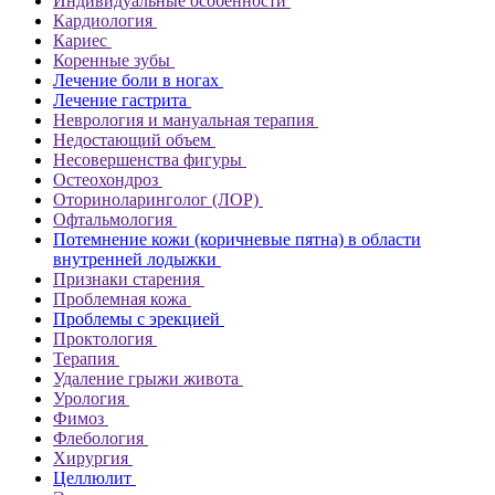
Индивидуальные особенности
Кардиология
Кариес
Коренные зубы
Лечение боли в ногах
Лечение гастрита
Неврология и мануальная терапия
Недостающий объем
Несовершенства фигуры
Остеохондроз
Оториноларинголог (ЛОР)
Офтальмология
Потемнение кожи (коричневые пятна) в области
внутренней лодыжки
Признаки старения
Проблемная кожа
Проблемы с эрекцией
Проктология
Терапия
Удаление грыжи живота
Урология
Фимоз
Флебология
Хирургия
Целлюлит