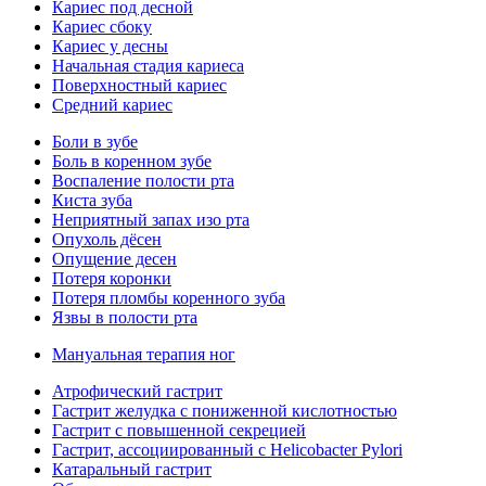
Кариес под десной
Кариес сбоку
Кариес у десны
Начальная стадия кариеса
Поверхностный кариес
Средний кариес
Боли в зубе
Боль в коренном зубе
Воспаление полости рта
Киста зуба
Неприятный запах изо рта
Опухоль дёсен
Опущение десен
Потеря коронки
Потеря пломбы коренного зуба
Язвы в полости рта
Мануальная терапия ног
Атрофический гастрит
Гастрит желудка с пониженной кислотностью
Гастрит с повышенной секрецией
Гастрит, ассоциированный с Helicobacter Pylori
Катаральный гастрит