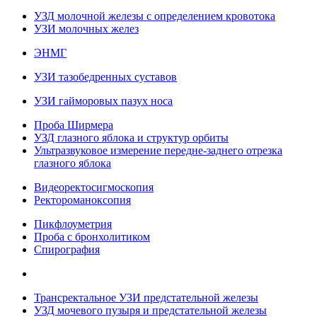
УЗД молочной железы с определением кровотока
УЗИ молочных желез
ЭНМГ
УЗИ тазобедренных суставов
УЗИ гайморовых пазух носа
Проба Ширмера
УЗД глазного яблока и структур орбиты
Ультразвуковое измерение передне-заднего отрезка
глазного яблока
Видеоректосигмоскопия
Ректороманоксопия
Пикфлоуметрия
Проба с бронхолитиком
Спирография
Трансректальное УЗИ предстательной железы
УЗД мочевого пузыря и предстательной железы