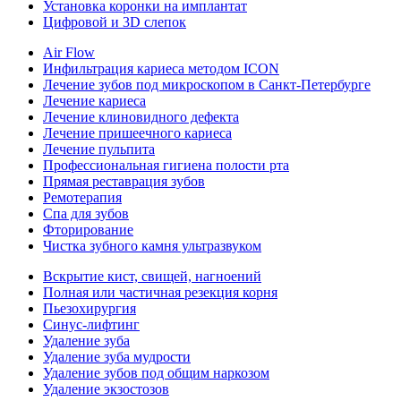
Установка коронки на имплантат
Цифровой и 3D слепок
Air Flow
Инфильтрация кариеса методом ICON
Лечение зубов под микроскопом в Санкт-Петербурге
Лечение кариеса
Лечение клиновидного дефекта
Лечение пришеечного кариеса
Лечение пульпита
Профессиональная гигиена полости рта
Прямая реставрация зубов
Ремотерапия
Спа для зубов
Фторирование
Чистка зубного камня ультразвуком
Вскрытие кист, свищей, нагноений
Полная или частичная резекция корня
Пьезохирургия
Синус-лифтинг
Удаление зуба
Удаление зуба мудрости
Удаление зубов под общим наркозом
Удаление экзостозов