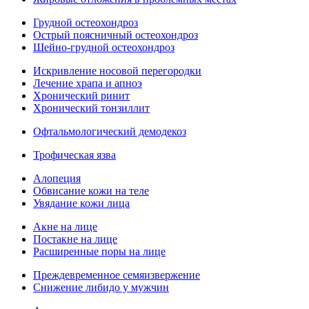
Грудной остеохондроз
Острый поясничный остеохондроз
Шейно-грудной остеохондроз
Искривление носовой перегородки
Лечение храпа и апноэ
Хронический ринит
Хронический тонзиллит
Офтальмологический демодекоз
Трофическая язва
Алопеция
Обвисание кожи на теле
Увядание кожи лица
Акне на лице
Постакне на лице
Расширенные поры на лице
Преждевременное семяизвержение
Снижение либидо у мужчин