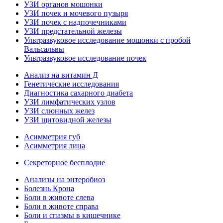
УЗИ органов мошонки
УЗИ почек и мочевого пузыря
УЗИ почек с надпочечниками
УЗИ предстательной железы
Ультразвуковое исследование мошонки с пробой
Вальсальвы
Ультразвуковое исследование почек
Анализ на витамин Д
Генетические исследования
Диагностика сахарного диабета
УЗИ лимфатических узлов
УЗИ слюнных желез
УЗИ щитовидной железы
Асимметрия губ
Асимметрия лица
Секреторное бесплодие
Анализы на энтеробиоз
Болезнь Крона
Боли в животе слева
Боли в животе справа
Боли и спазмы в кишечнике