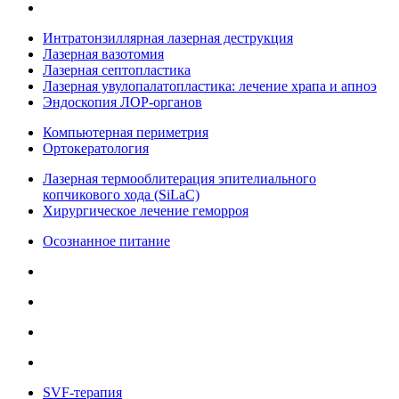
Интратонзиллярная лазерная деструкция
Лазерная вазотомия
Лазерная септопластика
Лазерная увулопалатопластика: лечение храпа и апноэ
Эндоскопия ЛОР-органов
Компьютерная периметрия
Ортокератология
Лазерная термооблитерация эпителиального
копчикового хода (SiLaC)
Хирургическое лечение геморроя
Осознанное питание
SVF-терапия