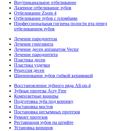
Внутриканальное отбеливание
Лазерное отбеливание зубов
Отбеливание Zoom 4
Отбеливание зубов с пломбами
Профессиональная гигиена полости рта перед
отбеливанием зубов
Лечение пародонтоза
Лечение гингивита
Лечение десен аппаратом Vector
Лечение пародонтита
Пластика десен
Пластика уздечки
Рецессия десен
Шинирование зубов гибкой керамикой
Восстановление зубного ряда All‑on‑4
Зубные протезы Acry Free
Композитные виниры
Подготовка зуба под коронку
Постановка мостов
Постановка несъемных протезов
Ремонт протезов
Реставрация зубов на штифте
Установка виниров