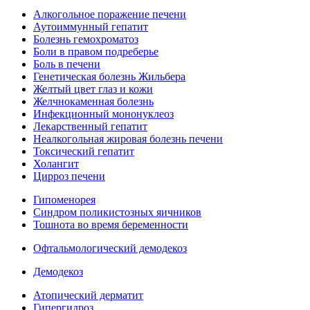
Алкогольное поражение печени
Аутоиммунный гепатит
Болезнь гемохроматоз
Боли в правом подреберье
Боль в печени
Генетическая болезнь Жильбера
Желтый цвет глаз и кожи
Желчнокаменная болезнь
Инфекционный мононуклеоз
Лекарственный гепатит
Неалкогольная жировая болезнь печени
Токсический гепатит
Холангит
Цирроз печени
Гипоменорея
Синдром поликистозных яичников
Тошнота во время беременности
Офтальмологический демодекоз
Демодекоз
Атопический дерматит
Гипергидроз