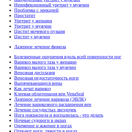
Неинфекционный уретрит у мужчин
Проблемы с эрекцией
Простатит
Уретрит у женщин
Уретрит у мужчин
Цистит мочевого пузыря
Цистит у мужчин
Лазерное лечение фимоза
Болезненные ощущения вдоль всей поверхности ног
Варикоз малого таза у женщин
Варикоз малого таза у мужчин
Венозная дисплазия
Венозная недостаточность ноги
Выпячивающиеся вены
Как лечат варикоз
Клеевая облитерация вен VenaSeal
Лазерное лечение варикоза (ЭВЛК)
Лечение варикозного расширения вен
Лечение сосудистых звездочек
Нога покраснела и воспалилась - что делать
Ночные судороги в икрах
Онемение и жжение в ногах
Отекают ноги, тяжести в ногах