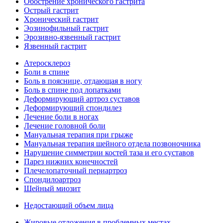
Обострение хронического гастрита
Острый гастрит
Хронический гастрит
Эозинофильный гастрит
Эрозивно-язвенный гастрит
Язвенный гастрит
Атеросклероз
Боли в спине
Боль в пояснице, отдающая в ногу
Боль в спине под лопатками
Деформирующий артроз суставов
Деформирующий спондилез
Лечение боли в ногах
Лечение головной боли
Мануальная терапия при грыже
Мануальная терапия шейного отдела позвоночника
Нарушение симметрии костей таза и его суставов
Парез нижних конечностей
Плечелопаточный периартроз
Спондилоартроз
Шейный миозит
Недостающий объем лица
Жировые отложения в проблемных местах