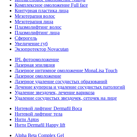
Комплексное омоложение Full face
Контурная пластика лица
Мезотерапия волос
Мезотерапия лица
Плазмолифтинг волос
Плазмолифтинг лица
Сферогель
Увеличение губ
Экзопротектор Novacutan
IPL фотоомоложение
Лазерная эпиляция
Лазерное интимное омоложение MonaLisa Touch
Лазерное омоложение
Лазерное удаление сосудистых образований
Лечение купероза и удаление сосудистых патологий
Удаление звездочек, лечение варикоза
Удаление сосудистых звездочек, сеточек на лице
Нитевой лифтинг Dermafil Boca
Нитевой лифтинг тела
Нити Aptos
Нити Dermafil Happy lift
Alpha Beta Complex Gel