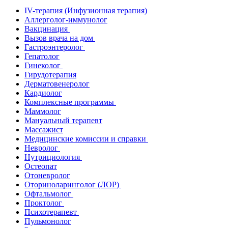
IV-терапия (Инфузионная терапия)
Аллерголог-иммунолог
Вакцинация
Вызов врача на дом
Гастроэнтеролог
Гепатолог
Гинеколог
Гирудотерапия
Дерматовенеролог
Кардиолог
Комплексные программы
Маммолог
Мануальный терапевт
Массажист
Медицинские комиссии и справки
Невролог
Нутрициология
Остеопат
Отоневролог
Оториноларинголог (ЛОР)
Офтальмолог
Проктолог
Психотерапевт
Пульмонолог