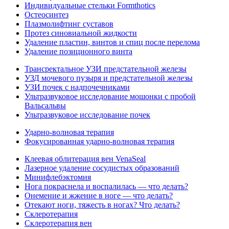
Индивидуальные стельки Formthotics
Остеосинтез
Плазмолифтинг суставов
Протез синовиальной жидкости
Удаление пластин, винтов и спиц после перелома
Удаление позиционного винта
Трансректальное УЗИ предстательной железы
УЗД мочевого пузыря и предстательной железы
УЗИ почек с надпочечниками
Ультразвуковое исследование мошонки с пробой
Вальсальвы
Ультразвуковое исследование почек
Ударно-волновая терапия
Фокусированная ударно-волновая терапия
Клеевая облитерация вен VenaSeal
Лазерное удаление сосудистых образований
Минифлебэктомия
Нога покраснела и воспалилась — что делать?
Онемение и жжение в ноге — что делать?
Отекают ноги, тяжесть в ногах? Что делать?
Склеротерапия
Склеротерапия вен