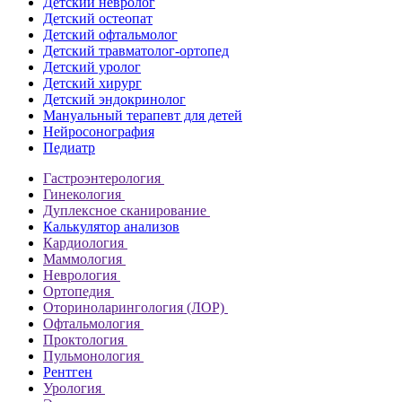
Детский невролог
Детский остеопат
Детский офтальмолог
Детский травматолог-ортопед
Детский уролог
Детский хирург
Детский эндокринолог
Мануальный терапевт для детей
Нейросонография
Педиатр
Гастроэнтерология
Гинекология
Дуплексное сканирование
Калькулятор анализов
Кардиология
Маммология
Неврология
Ортопедия
Оториноларингология (ЛОР)
Офтальмология
Проктология
Пульмонология
Рентген
Урология