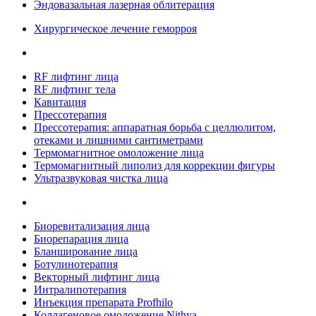
Эндовазальная лазерная облитерация
Хирургическое лечение геморроя
RF лифтинг лица
RF лифтинг тела
Кавитация
Прессотерапия
Прессотерапия: аппаратная борьба с целлюлитом,
отеками и лишними сантиметрами
Термомагнитное омоложение лица
Термомагнитный липолиз для коррекции фигуры
Ультразвуковая чистка лица
Биоревитализация лица
Биорепарация лица
Бланширование лица
Ботулинотерапия
Векторный лифтинг лица
Интралипотерапия
Инъекция препарата Profhilo
Коллагеновое омоложение Nithya