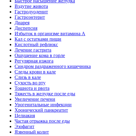
Быстрое насыщение желудка
Вздутие живота
Гастродуоденит
Гастроэнтерит
Диарея
Диспепсия
Избыток в организме витамина А
Кал с остатками пищи
Кислотный рефлюкс
Лечение гастрита
Ощущение кома в горле
Регулярная изжога
Синдром раздраженного кишечника
Следы крови в кале
Слизь в кале
Сухость во рту
Тошнота и рвота
Тяжесть в желудке после еды
Увеличение печени
Урогенитальные инфекции
Хронический панкреатит
Целиакия
Частая отрыжка после еды
Эзофагит
Язвенный колит