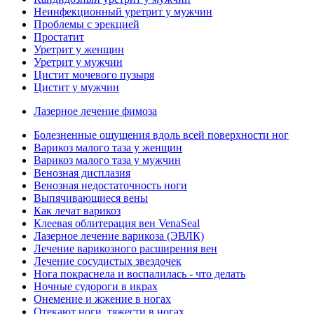
Неинфекционный уретрит у мужчин
Проблемы с эрекцией
Простатит
Уретрит у женщин
Уретрит у мужчин
Цистит мочевого пузыря
Цистит у мужчин
Лазерное лечение фимоза
Болезненные ощущения вдоль всей поверхности ног
Варикоз малого таза у женщин
Варикоз малого таза у мужчин
Венозная дисплазия
Венозная недостаточность ноги
Выпячивающиеся вены
Как лечат варикоз
Клеевая облитерация вен VenaSeal
Лазерное лечение варикоза (ЭВЛК)
Лечение варикозного расширения вен
Лечение сосудистых звездочек
Нога покраснела и воспалилась - что делать
Ночные судороги в икрах
Онемение и жжение в ногах
Отекают ноги, тяжести в ногах