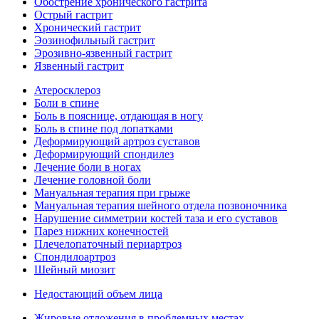
Обострение хронического гастрита
Острый гастрит
Хронический гастрит
Эозинофильный гастрит
Эрозивно-язвенный гастрит
Язвенный гастрит
Атеросклероз
Боли в спине
Боль в пояснице, отдающая в ногу
Боль в спине под лопатками
Деформирующий артроз суставов
Деформирующий спондилез
Лечение боли в ногах
Лечение головной боли
Мануальная терапия при грыже
Мануальная терапия шейного отдела позвоночника
Нарушение симметрии костей таза и его суставов
Парез нижних конечностей
Плечелопаточный периартроз
Спондилоартроз
Шейный миозит
Недостающий объем лица
Жировые отложения в проблемных местах