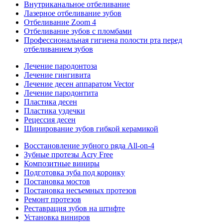
Внутриканальное отбеливание
Лазерное отбеливание зубов
Отбеливание Zoom 4
Отбеливание зубов с пломбами
Профессиональная гигиена полости рта перед
отбеливанием зубов
Лечение пародонтоза
Лечение гингивита
Лечение десен аппаратом Vector
Лечение пародонтита
Пластика десен
Пластика уздечки
Рецессия десен
Шинирование зубов гибкой керамикой
Восстановление зубного ряда All‑on‑4
Зубные протезы Acry Free
Композитные виниры
Подготовка зуба под коронку
Постановка мостов
Постановка несъемных протезов
Ремонт протезов
Реставрация зубов на штифте
Установка виниров