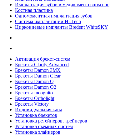
Имплантация зубов в медикаментозном сне
Костная пластика
Одномоментная имплантация зубов
Система имплантации Hi-Tech
Циркониевые импланты Bredent WhiteSKY
Активация брекет-систем
Брекеты Clarity Advanced
Брекеты Damon 3MX
Брекеты Damon Clear
Брекеты Damon Q
Брекеты Damon Q2
Брекеты Incognito
Брекеты Ortholight
Брекеты Victory
Индивидуальная капа
Установка брекетов
Установка ретейнеров, трейнеров
Установка съемных систем
Установка элайнеров