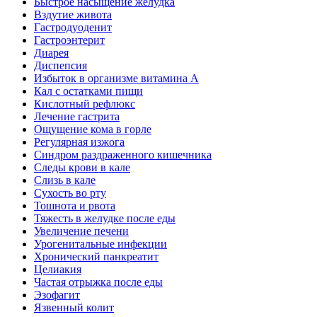
Быстрое насыщение желудка
Вздутие живота
Гастродуоденит
Гастроэнтерит
Диарея
Диспепсия
Избыток в организме витамина А
Кал с остатками пищи
Кислотный рефлюкс
Лечение гастрита
Ощущение кома в горле
Регулярная изжога
Синдром раздраженного кишечника
Следы крови в кале
Слизь в кале
Сухость во рту
Тошнота и рвота
Тяжесть в желудке после еды
Увеличение печени
Урогенитальные инфекции
Хронический панкреатит
Целиакия
Частая отрыжка после еды
Эзофагит
Язвенный колит