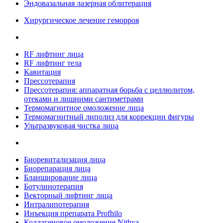
Эндовазальная лазерная облитерация
Хирургическое лечение геморроя
RF лифтинг лица
RF лифтинг тела
Кавитация
Прессотерапия
Прессотерапия: аппаратная борьба с целлюлитом,
отеками и лишними сантиметрами
Термомагнитное омоложение лица
Термомагнитный липолиз для коррекции фигуры
Ультразвуковая чистка лица
Биоревитализация лица
Биорепарация лица
Бланширование лица
Ботулинотерапия
Векторный лифтинг лица
Интралипотерапия
Инъекция препарата Profhilo
Коллагеновое омоложение Nithya