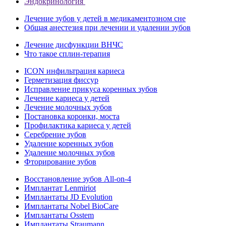
Эндокринология
Лечение зубов у детей в медикаментозном сне
Общая анестезия при лечении и удалении зубов
Лечение дисфункции ВНЧС
Что такое сплин-терапия
ICON инфильтрация кариеса
Герметизация фиссур
Исправление прикуса коренных зубов
Лечение кариеса у детей
Лечение молочных зубов
Постановка коронки, моста
Профилактика кариеса у детей
Серебрение зубов
Удаление коренных зубов
Удаление молочных зубов
Фторирование зубов
Восстановление зубов All‑on‑4
Имплантат Lenmiriot
Имплантаты JD Evolution
Имплантаты Nobel BioСare
Имплантаты Osstem
Имплантаты Straumann