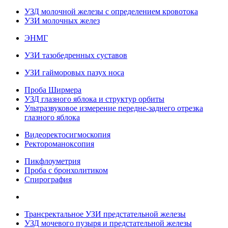
УЗД молочной железы с определением кровотока
УЗИ молочных желез
ЭНМГ
УЗИ тазобедренных суставов
УЗИ гайморовых пазух носа
Проба Ширмера
УЗД глазного яблока и структур орбиты
Ультразвуковое измерение передне-заднего отрезка
глазного яблока
Видеоректосигмоскопия
Ректороманоксопия
Пикфлоуметрия
Проба с бронхолитиком
Спирография
Трансректальное УЗИ предстательной железы
УЗД мочевого пузыря и предстательной железы