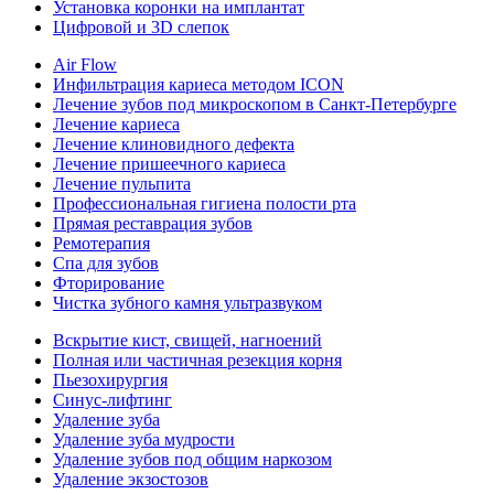
Установка коронки на имплантат
Цифровой и 3D слепок
Air Flow
Инфильтрация кариеса методом ICON
Лечение зубов под микроскопом в Санкт-Петербурге
Лечение кариеса
Лечение клиновидного дефекта
Лечение пришеечного кариеса
Лечение пульпита
Профессиональная гигиена полости рта
Прямая реставрация зубов
Ремотерапия
Спа для зубов
Фторирование
Чистка зубного камня ультразвуком
Вскрытие кист, свищей, нагноений
Полная или частичная резекция корня
Пьезохирургия
Синус-лифтинг
Удаление зуба
Удаление зуба мудрости
Удаление зубов под общим наркозом
Удаление экзостозов