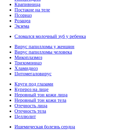
Крапивница
Постакне на теле
Псориаз
Розацеа
Экзема
Сломался молочный зуб у ребенка
Вирус папилломы у женщин
Вирус папилломы человека
Микоплазмоз
Трихомониаз
Хламидиоз
Цитомегаловирус
Круги под глазами
Купероз на лице
Неровный тон кожи лица
Неровный тон кожи тела
Отечность лица
Отечность тела
Целлюлит
Ишемическая болезнь сердца