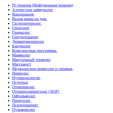
IV-терапия (Инфузионная терапия)
Аллерголог-иммунолог
Вакцинация
Вызов врача на дом
Гастроэнтеролог
Гепатолог
Гинеколог
Гирудотерапия
Дерматовенеролог
Кардиолог
Комплексные программы
Маммолог
Мануальный терапевт
Массажист
Медицинские комиссии и справки
Невролог
Нутрициология
Остеопат
Отоневролог
Оториноларинголог (ЛОР)
Офтальмолог
Проктолог
Психотерапевт
Пульмонолог