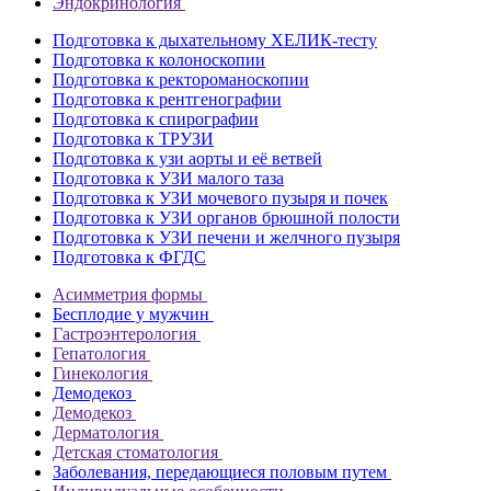
Эндокринология
Подготовка к дыхательному ХЕЛИК-тесту
Подготовка к колоноскопии
Подготовка к ректороманоскопии
Подготовка к рентгенографии
Подготовка к спирографии
Подготовка к ТРУЗИ
Подготовка к узи аорты и её ветвей
Подготовка к УЗИ малого таза
Подготовка к УЗИ мочевого пузыря и почек
Подготовка к УЗИ органов брюшной полости
Подготовка к УЗИ печени и желчного пузыря
Подготовка к ФГДС
Асимметрия формы
Бесплодие у мужчин
Гастроэнтерология
Гепатология
Гинекология
Демодекоз
Демодекоз
Дерматология
Детская стоматология
Заболевания, передающиеся половым путем