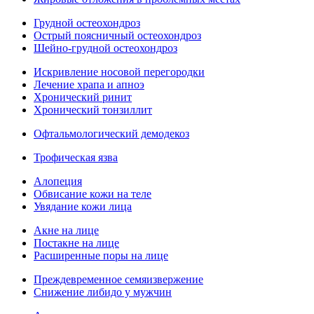
Грудной остеохондроз
Острый поясничный остеохондроз
Шейно-грудной остеохондроз
Искривление носовой перегородки
Лечение храпа и апноэ
Хронический ринит
Хронический тонзиллит
Офтальмологический демодекоз
Трофическая язва
Алопеция
Обвисание кожи на теле
Увядание кожи лица
Акне на лице
Постакне на лице
Расширенные поры на лице
Преждевременное семяизвержение
Снижение либидо у мужчин