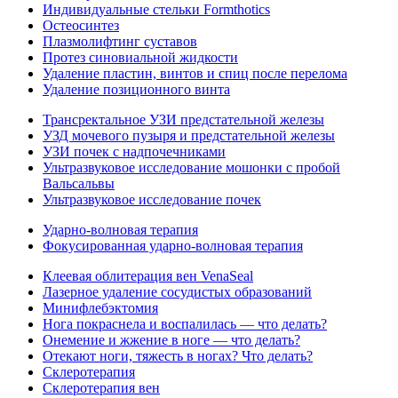
Индивидуальные стельки Formthotics
Остеосинтез
Плазмолифтинг суставов
Протез синовиальной жидкости
Удаление пластин, винтов и спиц после перелома
Удаление позиционного винта
Трансректальное УЗИ предстательной железы
УЗД мочевого пузыря и предстательной железы
УЗИ почек с надпочечниками
Ультразвуковое исследование мошонки с пробой
Вальсальвы
Ультразвуковое исследование почек
Ударно-волновая терапия
Фокусированная ударно-волновая терапия
Клеевая облитерация вен VenaSeal
Лазерное удаление сосудистых образований
Минифлебэктомия
Нога покраснела и воспалилась — что делать?
Онемение и жжение в ноге — что делать?
Отекают ноги, тяжесть в ногах? Что делать?
Склеротерапия
Склеротерапия вен