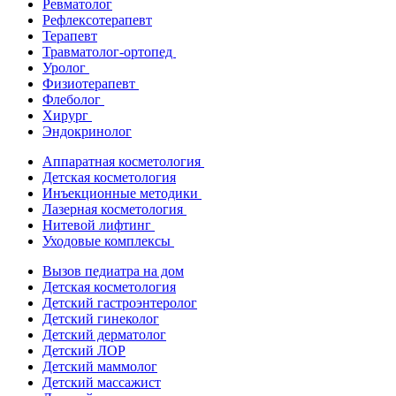
Ревматолог
Рефлексотерапевт
Терапевт
Травматолог-ортопед
Уролог
Физиотерапевт
Флеболог
Хирург
Эндокринолог
Аппаратная косметология
Детская косметология
Инъекционные методики
Лазерная косметология
Нитевой лифтинг
Уходовые комплексы
Вызов педиатра на дом
Детская косметология
Детский гастроэнтеролог
Детский гинеколог
Детский дерматолог
Детский ЛОР
Детский маммолог
Детский массажист