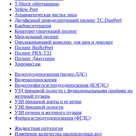
T-Shock обёртывание
Yellow Peel
Атравматическая чистка лица
Двухфазный ремоделирующий пилинг TC-DuoPeel
Карбокситерапия
Кераторегулирующий пилинг
Миндальный пилинг
Омолаживающий комплекс для шеи и декольте
Пилинг BioRePeel
Пилинг PRX-T33
Пилинг Джесснера
Хиромассаж
Видеодуоденоскопия (видео-ДДС)
Видеоколоноскопия
Видеоэзофагогастродуоденоскопия (ВЭГДС)
УЗД брюшной полости с функциональными пробами на
желчный пузырь
УЗИ брюшной аорты и ее ветви
УЗИ брюшной полости
УЗИ печени и желчного пузыря
Фиброгастродуоденоскопия (ФГДС)
Жидкостная цитология
Измерение количества околоплодных вод