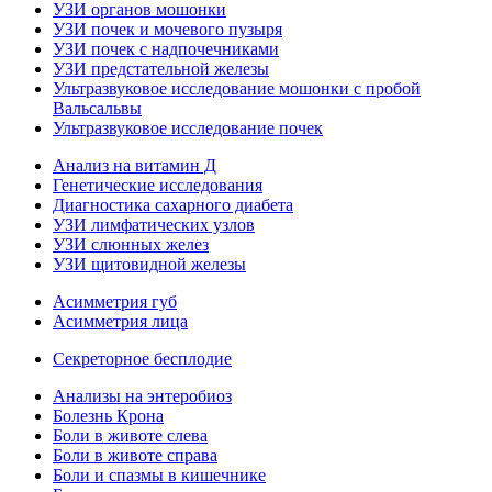
УЗИ органов мошонки
УЗИ почек и мочевого пузыря
УЗИ почек с надпочечниками
УЗИ предстательной железы
Ультразвуковое исследование мошонки с пробой
Вальсальвы
Ультразвуковое исследование почек
Анализ на витамин Д
Генетические исследования
Диагностика сахарного диабета
УЗИ лимфатических узлов
УЗИ слюнных желез
УЗИ щитовидной железы
Асимметрия губ
Асимметрия лица
Секреторное бесплодие
Анализы на энтеробиоз
Болезнь Крона
Боли в животе слева
Боли в животе справа
Боли и спазмы в кишечнике