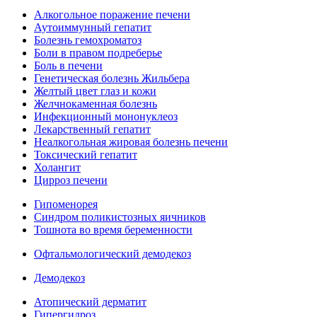
Алкогольное поражение печени
Аутоиммунный гепатит
Болезнь гемохроматоз
Боли в правом подреберье
Боль в печени
Генетическая болезнь Жильбера
Желтый цвет глаз и кожи
Желчнокаменная болезнь
Инфекционный мононуклеоз
Лекарственный гепатит
Неалкогольная жировая болезнь печени
Токсический гепатит
Холангит
Цирроз печени
Гипоменорея
Синдром поликистозных яичников
Тошнота во время беременности
Офтальмологический демодекоз
Демодекоз
Атопический дерматит
Гипергидроз