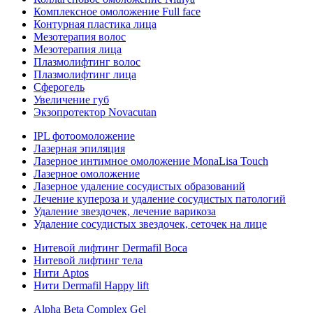
Комплексное омоложение Full face
Контурная пластика лица
Мезотерапия волос
Мезотерапия лица
Плазмолифтинг волос
Плазмолифтинг лица
Сферогель
Увеличение губ
Экзопротектор Novacutan
IPL фотоомоложение
Лазерная эпиляция
Лазерное интимное омоложение MonaLisa Touch
Лазерное омоложение
Лазерное удаление сосудистых образований
Лечение купероза и удаление сосудистых патологий
Удаление звездочек, лечение варикоза
Удаление сосудистых звездочек, сеточек на лице
Нитевой лифтинг Dermafil Boca
Нитевой лифтинг тела
Нити Aptos
Нити Dermafil Happy lift
Alpha Beta Complex Gel