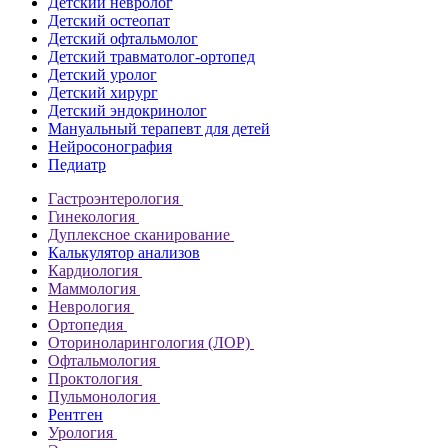
Детский невролог
Детский остеопат
Детский офтальмолог
Детский травматолог-ортопед
Детский уролог
Детский хирург
Детский эндокринолог
Мануальный терапевт для детей
Нейросонография
Педиатр
Гастроэнтерология
Гинекология
Дуплексное сканирование
Калькулятор анализов
Кардиология
Маммология
Неврология
Ортопедия
Оториноларингология (ЛОР)
Офтальмология
Проктология
Пульмонология
Рентген
Урология