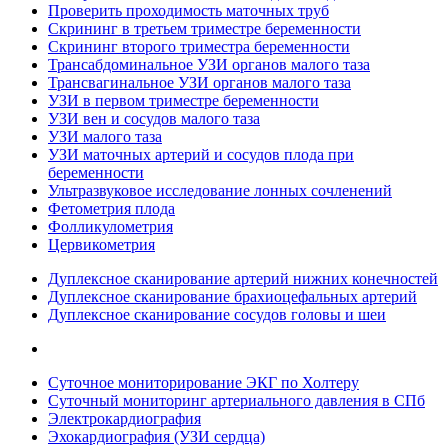
Проверить проходимость маточных труб
Скрининг в третьем триместре беременности
Скрининг второго триместра беременности
Трансабдоминальное УЗИ органов малого таза
Трансвагинальное УЗИ органов малого таза
УЗИ в первом триместре беременности
УЗИ вен и сосудов малого таза
УЗИ малого таза
УЗИ маточных артерий и сосудов плода при
беременности
Ультразвуковое исследование лонных сочленений
Фетометрия плода
Фолликулометрия
Цервикометрия
Дуплексное сканирование артерий нижних конечностей
Дуплексное сканирование брахиоцефальных артерий
Дуплексное сканирование сосудов головы и шеи
Суточное мониторирование ЭКГ по Холтеру
Суточный мониторинг артериального давления в СПб
Электрокардиография
Эхокардиография (УЗИ сердца)