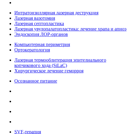
Интратонзиллярная лазерная деструкция
Лазерная вазотомия
Лазерная септопластика
Лазерная увулопалатопластика: лечение храпа и апноэ
Эндоскопия ЛОР-органов
Компьютерная периметрия
Ортокератология
Лазерная термооблитерация эпителиального
копчикового хода (SiLaC)
Хирургическое лечение геморроя
Осознанное питание
SVF-терапия