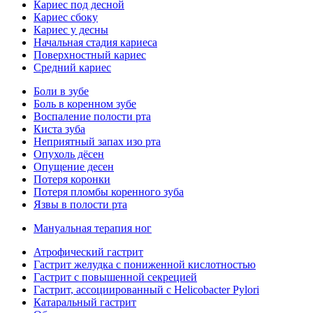
Кариес под десной
Кариес сбоку
Кариес у десны
Начальная стадия кариеса
Поверхностный кариес
Средний кариес
Боли в зубе
Боль в коренном зубе
Воспаление полости рта
Киста зуба
Неприятный запах изо рта
Опухоль дёсен
Опущение десен
Потеря коронки
Потеря пломбы коренного зуба
Язвы в полости рта
Мануальная терапия ног
Атрофический гастрит
Гастрит желудка с пониженной кислотностью
Гастрит с повышенной секрецией
Гастрит, ассоциированный с Helicobacter Pylori
Катаральный гастрит