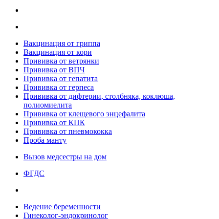
Вакцинация от гриппа
Вакцинация от кори
Прививка от ветрянки
Прививка от ВПЧ
Прививка от гепатита
Прививка от герпеса
Прививка от дифтерии, столбняка, коклюша,
полиомиелита
Прививка от клещевого энцефалита
Прививка от КПК
Прививка от пневмококка
Проба манту
Вызов медсестры на дом
ФГДС
Ведение беременности
Гинеколог-эндокринолог