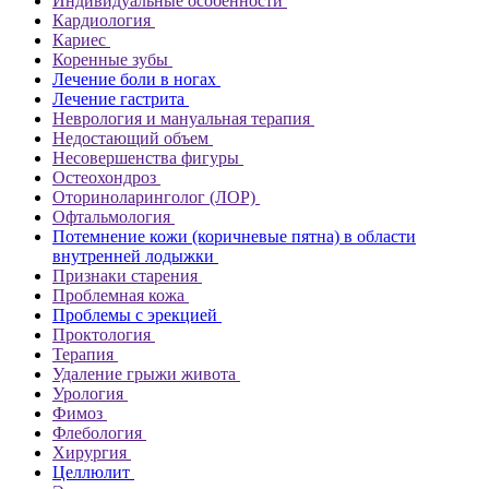
Индивидуальные особенности
Кардиология
Кариес
Коренные зубы
Лечение боли в ногах
Лечение гастрита
Неврология и мануальная терапия
Недостающий объем
Несовершенства фигуры
Остеохондроз
Оториноларинголог (ЛОР)
Офтальмология
Потемнение кожи (коричневые пятна) в области
внутренней лодыжки
Признаки старения
Проблемная кожа
Проблемы с эрекцией
Проктология
Терапия
Удаление грыжи живота
Урология
Фимоз
Флебология
Хирургия
Целлюлит