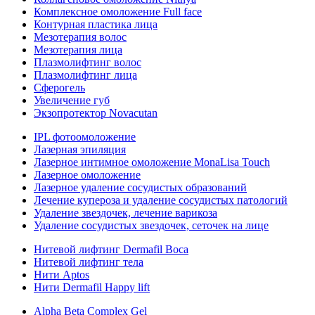
Комплексное омоложение Full face
Контурная пластика лица
Мезотерапия волос
Мезотерапия лица
Плазмолифтинг волос
Плазмолифтинг лица
Сферогель
Увеличение губ
Экзопротектор Novacutan
IPL фотоомоложение
Лазерная эпиляция
Лазерное интимное омоложение MonaLisa Touch
Лазерное омоложение
Лазерное удаление сосудистых образований
Лечение купероза и удаление сосудистых патологий
Удаление звездочек, лечение варикоза
Удаление сосудистых звездочек, сеточек на лице
Нитевой лифтинг Dermafil Boca
Нитевой лифтинг тела
Нити Aptos
Нити Dermafil Happy lift
Alpha Beta Complex Gel