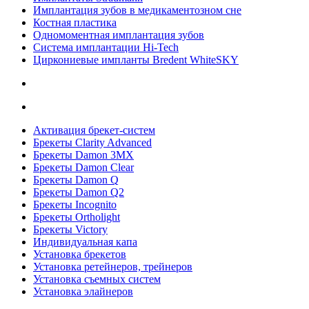
Имплантация зубов в медикаментозном сне
Костная пластика
Одномоментная имплантация зубов
Система имплантации Hi-Tech
Циркониевые импланты Bredent WhiteSKY
Активация брекет-систем
Брекеты Clarity Advanced
Брекеты Damon 3MX
Брекеты Damon Clear
Брекеты Damon Q
Брекеты Damon Q2
Брекеты Incognito
Брекеты Ortholight
Брекеты Victory
Индивидуальная капа
Установка брекетов
Установка ретейнеров, трейнеров
Установка съемных систем
Установка элайнеров