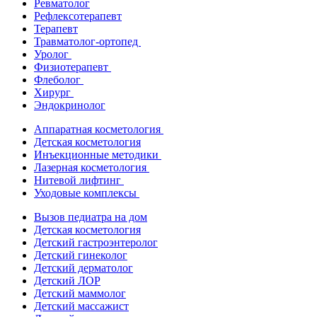
Ревматолог
Рефлексотерапевт
Терапевт
Травматолог-ортопед
Уролог
Физиотерапевт
Флеболог
Хирург
Эндокринолог
Аппаратная косметология
Детская косметология
Инъекционные методики
Лазерная косметология
Нитевой лифтинг
Уходовые комплексы
Вызов педиатра на дом
Детская косметология
Детский гастроэнтеролог
Детский гинеколог
Детский дерматолог
Детский ЛОР
Детский маммолог
Детский массажист