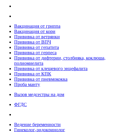
Вакцинация от гриппа
Вакцинация от кори
Прививка от ветрянки
Прививка от ВПЧ
Прививка от гепатита
Прививка от герпеса
Прививка от дифтерии, столбняка, коклюша,
полиомиелита
Прививка от клещевого энцефалита
Прививка от КПК
Прививка от пневмококка
Проба манту
Вызов медсестры на дом
ФГДС
Ведение беременности
Гинеколог-эндокринолог