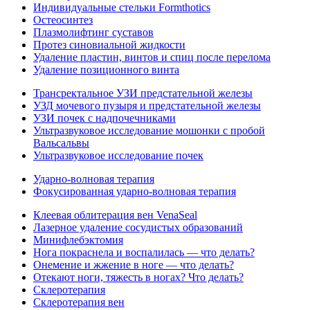
Индивидуальные стельки Formthotics
Остеосинтез
Плазмолифтинг суставов
Протез синовиальной жидкости
Удаление пластин, винтов и спиц после перелома
Удаление позиционного винта
Трансректальное УЗИ предстательной железы
УЗД мочевого пузыря и предстательной железы
УЗИ почек с надпочечниками
Ультразвуковое исследование мошонки с пробой
Вальсальвы
Ультразвуковое исследование почек
Ударно-волновая терапия
Фокусированная ударно-волновая терапия
Клеевая облитерация вен VenaSeal
Лазерное удаление сосудистых образований
Минифлебэктомия
Нога покраснела и воспалилась — что делать?
Онемение и жжение в ноге — что делать?
Отекают ноги, тяжесть в ногах? Что делать?
Склеротерапия
Склеротерапия вен