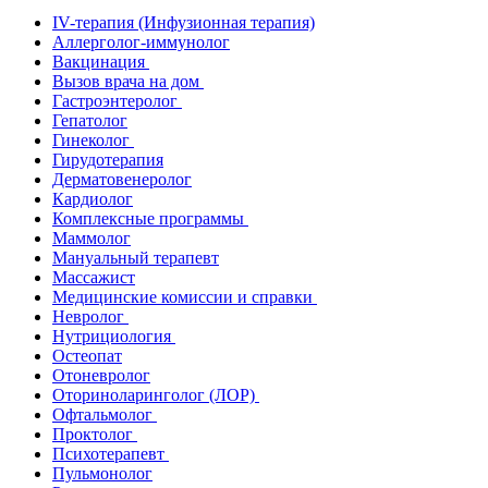
IV-терапия (Инфузионная терапия)
Аллерголог-иммунолог
Вакцинация
Вызов врача на дом
Гастроэнтеролог
Гепатолог
Гинеколог
Гирудотерапия
Дерматовенеролог
Кардиолог
Комплексные программы
Маммолог
Мануальный терапевт
Массажист
Медицинские комиссии и справки
Невролог
Нутрициология
Остеопат
Отоневролог
Оториноларинголог (ЛОР)
Офтальмолог
Проктолог
Психотерапевт
Пульмонолог