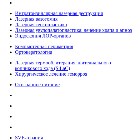
Интратонзиллярная лазерная деструкция
Лазерная вазотомия
Лазерная септопластика
Лазерная увулопалатопластика: лечение храпа и апноэ
Эндоскопия ЛОР-органов
Компьютерная периметрия
Ортокератология
Лазерная термооблитерация эпителиального
копчикового хода (SiLaC)
Хирургическое лечение геморроя
Осознанное питание
SVF-терапия