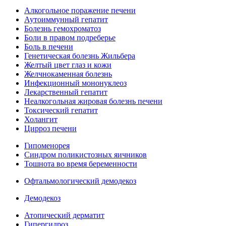
Алкогольное поражение печени
Аутоиммунный гепатит
Болезнь гемохроматоз
Боли в правом подреберье
Боль в печени
Генетическая болезнь Жильбера
Желтый цвет глаз и кожи
Желчнокаменная болезнь
Инфекционный мононуклеоз
Лекарственный гепатит
Неалкогольная жировая болезнь печени
Токсический гепатит
Холангит
Цирроз печени
Гипоменорея
Синдром поликистозных яичников
Тошнота во время беременности
Офтальмологический демодекоз
Демодекоз
Атопический дерматит
Гипергидроз