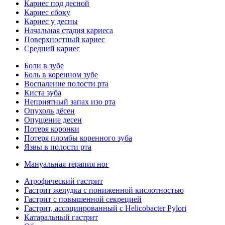
Кариес под десной
Кариес сбоку
Кариес у десны
Начальная стадия кариеса
Поверхностный кариес
Средний кариес
Боли в зубе
Боль в коренном зубе
Воспаление полости рта
Киста зуба
Неприятный запах изо рта
Опухоль дёсен
Опущение десен
Потеря коронки
Потеря пломбы коренного зуба
Язвы в полости рта
Мануальная терапия ног
Атрофический гастрит
Гастрит желудка с пониженной кислотностью
Гастрит с повышенной секрецией
Гастрит, ассоциированный с Helicobacter Pylori
Катаральный гастрит