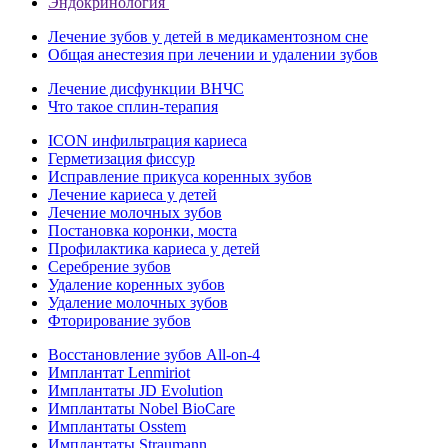
Эндокринология
Лечение зубов у детей в медикаментозном сне
Общая анестезия при лечении и удалении зубов
Лечение дисфункции ВНЧС
Что такое сплин-терапия
ICON инфильтрация кариеса
Герметизация фиссур
Исправление прикуса коренных зубов
Лечение кариеса у детей
Лечение молочных зубов
Постановка коронки, моста
Профилактика кариеса у детей
Серебрение зубов
Удаление коренных зубов
Удаление молочных зубов
Фторирование зубов
Восстановление зубов All‑on‑4
Имплантат Lenmiriot
Имплантаты JD Evolution
Имплантаты Nobel BioСare
Имплантаты Osstem
Имплантаты Straumann