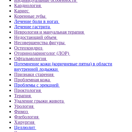
Индивидуальные особенности
Кардиология
Кариес
Коренные зубы
Лечение боли в ногах
Лечение гастрита
Неврология и мануальная терапия
Недостающий объем
Несовершенства фигуры
Остеохондроз
Оториноларинголог (ЛОР)
Офтальмология
Потемнение кожи (коричневые пятна) в области
внутренней лодыжки
Признаки старения
Проблемная кожа
Проблемы с эрекцией
Проктология
Терапия
Удаление грыжи живота
Урология
Фимоз
Флебология
Хирургия
Целлюлит