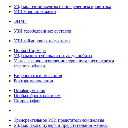
УЗД молочной железы с определением кровотока
УЗИ молочных желез
ЭНМГ
УЗИ тазобедренных суставов
УЗИ гайморовых пазух носа
Проба Ширмера
УЗД глазного яблока и структур орбиты
Ультразвуковое измерение передне-заднего отрезка
глазного яблока
Видеоректосигмоскопия
Ректороманоксопия
Пикфлоуметрия
Проба с бронхолитиком
Спирография
Трансректальное УЗИ предстательной железы
УЗД мочевого пузыря и предстательной железы