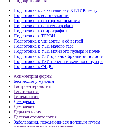
Эндокринология
Подготовка к дыхательному ХЕЛИК-тесту
Подготовка к колоноскопии
Подготовка к ректороманоскопии
Подготовка к рентгенографии
Подготовка к спирографии
Подготовка к ТРУЗИ
Подготовка к узи аорты и её ветвей
Подготовка к УЗИ малого таза
Подготовка к УЗИ мочевого пузыря и почек
Подготовка к УЗИ органов брюшной полости
Подготовка к УЗИ печени и желчного пузыря
Подготовка к ФГДС
Асимметрия формы
Бесплодие у мужчин
Гастроэнтерология
Гепатология
Гинекология
Демодекоз
Демодекоз
Дерматология
Детская стоматология
Заболевания, передающиеся половым путем