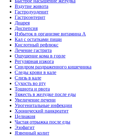
Быстрое насыщение желудка
Вздутие живота
Гастродуоденит
Гастроэнтерит
Диарея
Диспепсия
Избыток в организме витамина А
Кал с остатками пищи
Кислотный рефлюкс
Лечение гастрита
Ощущение кома в горле
Регулярная изжога
Синдром раздраженного кишечника
Следы крови в кале
Слизь в кале
Сухость во рту
Тошнота и рвота
Тяжесть в желудке после еды
Увеличение печени
Урогенитальные инфекции
Хронический панкреатит
Целиакия
Частая отрыжка после еды
Эзофагит
Язвенный колит