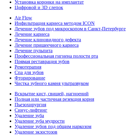
Установка коронки на имплантат
Цифровой и 3D слепок
Air Flow
Инфильтрация кариеса методом ICON
Лечение зубов под микроскопом в Санкт-Петербурге
Лечение кариеса
Лечение клиновидного дефекта
Лечение пришеечного кариеса
Лечение пульпита
Профессиональная гигиена полости рта
Прямая реставрация зубов
Ремотерапия
Спа для зубов
Фторирование
Чистка зубного камня ультразвуком
Вскрытие кист, свищей, нагноений
Полная или частичная резекция корня
Пьезохирургия
Синус-лифтинг
Удаление зуба
Удаление зуба мудрости
Удаление зубов под общим наркозом
Удаление экзостозов