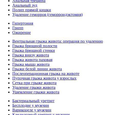
Анальная трещина
Анальный зуд
Полип прямой кишки
Удаление геморроя (геморроидэктомия)
Гипертония
Грипп
Ожирение
Вентральная грыжа живота: операция по удалению
Грыжа брюшной полости
Грыжа брюшной стенки
Грыжа внизу живота
Грыжа живота паховая
Грыжа мышц живота
Грыжи белой линии живота
Послеоперационная грыжа на животе
Пупочная грыжа живота у взрослых
Сетка при грыже живота
Удаление грыжи живота
Ущемление грыжи живота
Бактериальный уретрит
Бесплодие у мужчин
Варикоцеле у мужчин
Кандидозный уретрит у мужчин