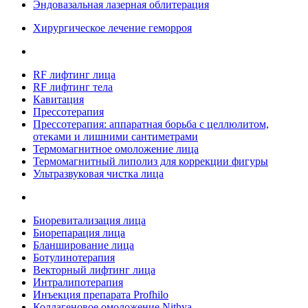
Эндовазальная лазерная облитерация
Хирургическое лечение геморроя
RF лифтинг лица
RF лифтинг тела
Кавитация
Прессотерапия
Прессотерапия: аппаратная борьба с целлюлитом,
отеками и лишними сантиметрами
Термомагнитное омоложение лица
Термомагнитный липолиз для коррекции фигуры
Ультразвуковая чистка лица
Биоревитализация лица
Биорепарация лица
Бланширование лица
Ботулинотерапия
Векторный лифтинг лица
Интралипотерапия
Инъекция препарата Profhilo
Коллагеновое омоложение Nithya