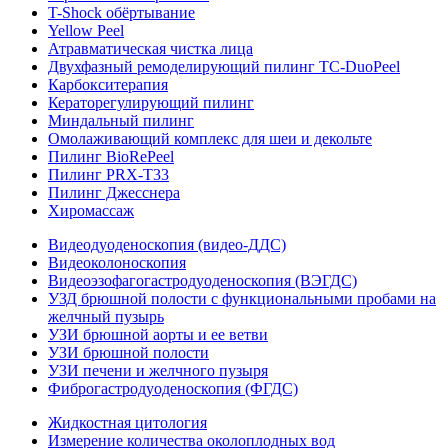
T-Shock обёртывание
Yellow Peel
Атравматическая чистка лица
Двухфазный ремоделирующий пилинг TC-DuoPeel
Карбокситерапия
Кераторегулирующий пилинг
Миндальный пилинг
Омолаживающий комплекс для шеи и декольте
Пилинг BioRePeel
Пилинг PRX-T33
Пилинг Джесснера
Хиромассаж
Видеодуоденоскопия (видео-ДДС)
Видеоколоноскопия
Видеоэзофагогастродуоденоскопия (ВЭГДС)
УЗД брюшной полости с функциональными пробами на
желчный пузырь
УЗИ брюшной аорты и ее ветви
УЗИ брюшной полости
УЗИ печени и желчного пузыря
Фиброгастродуоденоскопия (ФГДС)
Жидкостная цитология
Измерение количества околоплодных вод