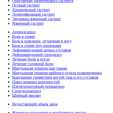
Обострение хронического гастрита
Острый гастрит
Хронический гастрит
Эозинофильный гастрит
Эрозивно-язвенный гастрит
Язвенный гастрит
Атеросклероз
Боли в спине
Боль в пояснице, отдающая в ногу
Боль в спине под лопатками
Деформирующий артроз суставов
Деформирующий спондилез
Лечение боли в ногах
Лечение головной боли
Мануальная терапия при грыже
Мануальная терапия шейного отдела позвоночника
Нарушение симметрии костей таза и его суставов
Парез нижних конечностей
Плечелопаточный периартроз
Спондилоартроз
Шейный миозит
Недостающий объем лица
Жировые отложения в проблемных местах