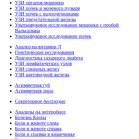
УЗИ органов мошонки
УЗИ почек и мочевого пузыря
УЗИ почек с надпочечниками
УЗИ предстательной железы
Ультразвуковое исследование мошонки с пробой
Вальсальвы
Ультразвуковое исследование почек
Анализ на витамин Д
Генетические исследования
Диагностика сахарного диабета
УЗИ лимфатических узлов
УЗИ слюнных желез
УЗИ щитовидной железы
Асимметрия губ
Асимметрия лица
Секреторное бесплодие
Анализы на энтеробиоз
Болезнь Крона
Боли в животе слева
Боли в животе справа
Боли и спазмы в кишечнике