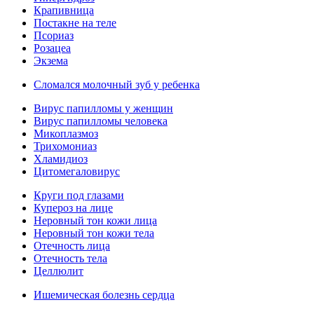
Крапивница
Постакне на теле
Псориаз
Розацеа
Экзема
Сломался молочный зуб у ребенка
Вирус папилломы у женщин
Вирус папилломы человека
Микоплазмоз
Трихомониаз
Хламидиоз
Цитомегаловирус
Круги под глазами
Купероз на лице
Неровный тон кожи лица
Неровный тон кожи тела
Отечность лица
Отечность тела
Целлюлит
Ишемическая болезнь сердца