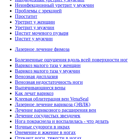
Неинфекционный уретрит у мужчин
Проблемы с эрекцией
Простатит
Уретрит у женщин
Уретрит у мужчин
Цистит мочевого пузыря
Цистит у мужчин
Лазерное лечение фимоза
Болезненные ощущения вдоль всей поверхности ног
Варикоз малого таза у женщин
Варикоз малого таза у мужчин
Венозная дисплазия
Венозная недостаточность ноги
Выпячивающиеся вены
Как лечат варикоз
Клеевая облитерация вен VenaSeal
Лазерное лечение варикоза (ЭВЛК)
Лечение варикозного расширения вен
Лечение сосудистых звездочек
Нога покраснела и воспалилась - что делать
Ночные судороги в икрах
Онемение и жжение в ногах
Отекают ноги, тяжести в ногах