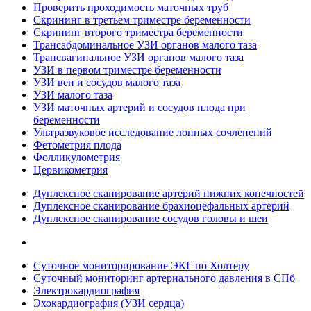
Проверить проходимость маточных труб
Скрининг в третьем триместре беременности
Скрининг второго триместра беременности
Трансабдоминальное УЗИ органов малого таза
Трансвагинальное УЗИ органов малого таза
УЗИ в первом триместре беременности
УЗИ вен и сосудов малого таза
УЗИ малого таза
УЗИ маточных артерий и сосудов плода при
беременности
Ультразвуковое исследование лонных сочленений
Фетометрия плода
Фолликулометрия
Цервикометрия
Дуплексное сканирование артерий нижних конечностей
Дуплексное сканирование брахиоцефальных артерий
Дуплексное сканирование сосудов головы и шеи
Суточное мониторирование ЭКГ по Холтеру
Суточный мониторинг артериального давления в СПб
Электрокардиография
Эхокардиография (УЗИ сердца)