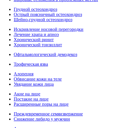
Грудной остеохондроз
Острый поясничный остеохондроз
Шейно-грудной остеохондроз
Искривление носовой перегородки
Лечение храпа и апноэ
Хронический ринит
Хронический тонзиллит
Офтальмологический демодекоз
Трофическая язва
Алопеция
Обвисание кожи на теле
Увядание кожи лица
Акне на лице
Постакне на лице
Расширенные поры на лице
Преждевременное семяизвержение
Снижение либидо у мужчин