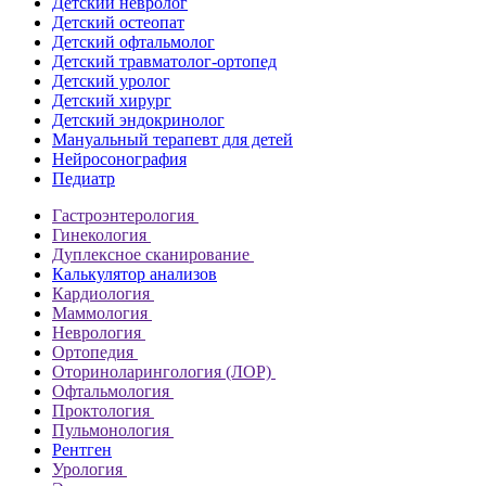
Детский невролог
Детский остеопат
Детский офтальмолог
Детский травматолог-ортопед
Детский уролог
Детский хирург
Детский эндокринолог
Мануальный терапевт для детей
Нейросонография
Педиатр
Гастроэнтерология
Гинекология
Дуплексное сканирование
Калькулятор анализов
Кардиология
Маммология
Неврология
Ортопедия
Оториноларингология (ЛОР)
Офтальмология
Проктология
Пульмонология
Рентген
Урология