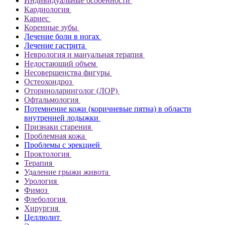
Индивидуальные особенности
Кардиология
Кариес
Коренные зубы
Лечение боли в ногах
Лечение гастрита
Неврология и мануальная терапия
Недостающий объем
Несовершенства фигуры
Остеохондроз
Оториноларинголог (ЛОР)
Офтальмология
Потемнение кожи (коричневые пятна) в области
внутренней лодыжки
Признаки старения
Проблемная кожа
Проблемы с эрекцией
Проктология
Терапия
Удаление грыжи живота
Урология
Фимоз
Флебология
Хирургия
Целлюлит