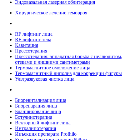
Эндовазальная лазерная облитерация
Хирургическое лечение геморроя
RF лифтинг лица
RF лифтинг тела
Кавитация
Прессотерапия
Прессотерапия: аппаратная борьба с целлюлитом,
отеками и лишними сантиметрами
Термомагнитное омоложение лица
Термомагнитный липолиз для коррекции фигуры
Ультразвуковая чистка лица
Биоревитализация лица
Биорепарация лица
Бланширование лица
Ботулинотерапия
Векторный лифтинг лица
Интралипотерапия
Инъекция препарата Profhilo
Коллагеновое омоложение Nithya