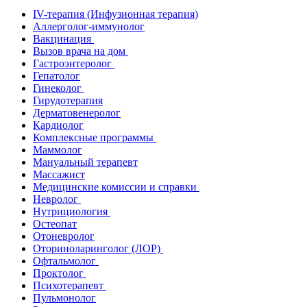
IV-терапия (Инфузионная терапия)
Аллерголог-иммунолог
Вакцинация
Вызов врача на дом
Гастроэнтеролог
Гепатолог
Гинеколог
Гирудотерапия
Дерматовенеролог
Кардиолог
Комплексные программы
Маммолог
Мануальный терапевт
Массажист
Медицинские комиссии и справки
Невролог
Нутрициология
Остеопат
Отоневролог
Оториноларинголог (ЛОР)
Офтальмолог
Проктолог
Психотерапевт
Пульмонолог