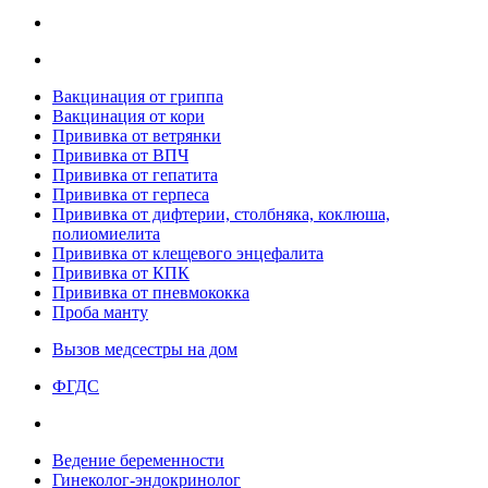
Вакцинация от гриппа
Вакцинация от кори
Прививка от ветрянки
Прививка от ВПЧ
Прививка от гепатита
Прививка от герпеса
Прививка от дифтерии, столбняка, коклюша,
полиомиелита
Прививка от клещевого энцефалита
Прививка от КПК
Прививка от пневмококка
Проба манту
Вызов медсестры на дом
ФГДС
Ведение беременности
Гинеколог-эндокринолог