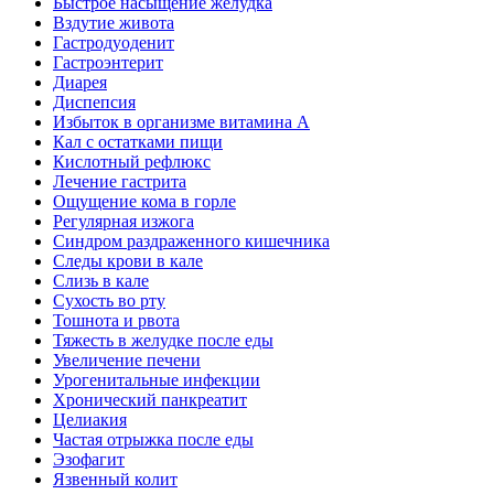
Быстрое насыщение желудка
Вздутие живота
Гастродуоденит
Гастроэнтерит
Диарея
Диспепсия
Избыток в организме витамина А
Кал с остатками пищи
Кислотный рефлюкс
Лечение гастрита
Ощущение кома в горле
Регулярная изжога
Синдром раздраженного кишечника
Следы крови в кале
Слизь в кале
Сухость во рту
Тошнота и рвота
Тяжесть в желудке после еды
Увеличение печени
Урогенитальные инфекции
Хронический панкреатит
Целиакия
Частая отрыжка после еды
Эзофагит
Язвенный колит