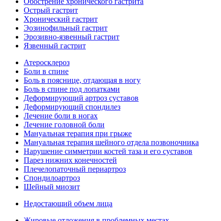
Обострение хронического гастрита
Острый гастрит
Хронический гастрит
Эозинофильный гастрит
Эрозивно-язвенный гастрит
Язвенный гастрит
Атеросклероз
Боли в спине
Боль в пояснице, отдающая в ногу
Боль в спине под лопатками
Деформирующий артроз суставов
Деформирующий спондилез
Лечение боли в ногах
Лечение головной боли
Мануальная терапия при грыже
Мануальная терапия шейного отдела позвоночника
Нарушение симметрии костей таза и его суставов
Парез нижних конечностей
Плечелопаточный периартроз
Спондилоартроз
Шейный миозит
Недостающий объем лица
Жировые отложения в проблемных местах