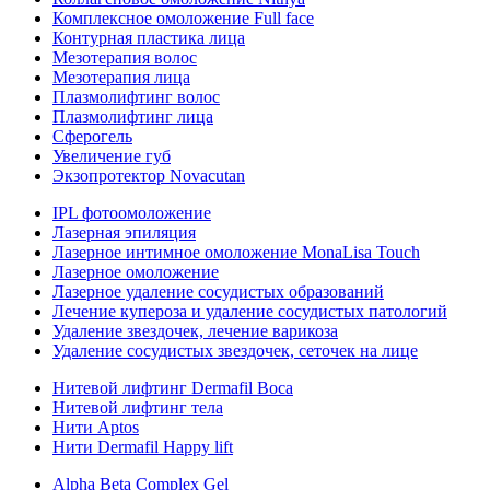
Комплексное омоложение Full face
Контурная пластика лица
Мезотерапия волос
Мезотерапия лица
Плазмолифтинг волос
Плазмолифтинг лица
Сферогель
Увеличение губ
Экзопротектор Novacutan
IPL фотоомоложение
Лазерная эпиляция
Лазерное интимное омоложение MonaLisa Touch
Лазерное омоложение
Лазерное удаление сосудистых образований
Лечение купероза и удаление сосудистых патологий
Удаление звездочек, лечение варикоза
Удаление сосудистых звездочек, сеточек на лице
Нитевой лифтинг Dermafil Boca
Нитевой лифтинг тела
Нити Aptos
Нити Dermafil Happy lift
Alpha Beta Complex Gel