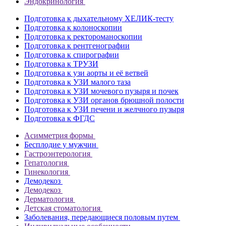
Эндокринология
Подготовка к дыхательному ХЕЛИК-тесту
Подготовка к колоноскопии
Подготовка к ректороманоскопии
Подготовка к рентгенографии
Подготовка к спирографии
Подготовка к ТРУЗИ
Подготовка к узи аорты и её ветвей
Подготовка к УЗИ малого таза
Подготовка к УЗИ мочевого пузыря и почек
Подготовка к УЗИ органов брюшной полости
Подготовка к УЗИ печени и желчного пузыря
Подготовка к ФГДС
Асимметрия формы
Бесплодие у мужчин
Гастроэнтерология
Гепатология
Гинекология
Демодекоз
Демодекоз
Дерматология
Детская стоматология
Заболевания, передающиеся половым путем