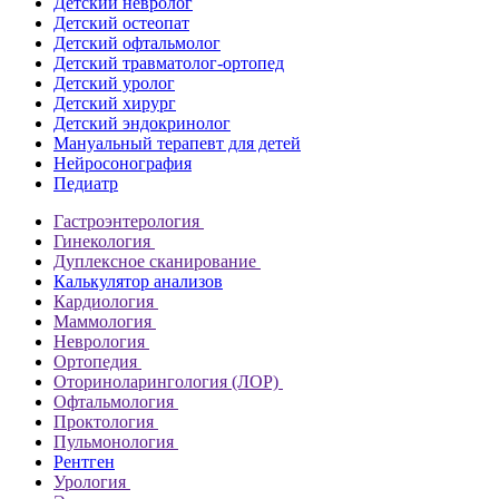
Детский невролог
Детский остеопат
Детский офтальмолог
Детский травматолог-ортопед
Детский уролог
Детский хирург
Детский эндокринолог
Мануальный терапевт для детей
Нейросонография
Педиатр
Гастроэнтерология
Гинекология
Дуплексное сканирование
Калькулятор анализов
Кардиология
Маммология
Неврология
Ортопедия
Оториноларингология (ЛОР)
Офтальмология
Проктология
Пульмонология
Рентген
Урология