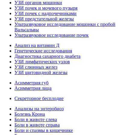
УЗИ органов мошонки
УЗИ почек и мочевого пузыря
УЗИ почек с надпочечниками
УЗИ предстательной железы
Ультразвуковое исследование мошонки с пробой
Вальсальвы
Ультразвуковое исследование почек
Анализ на витамин Д
Генетические исследования
Диагностика сахарного диабета
УЗИ лимфатических узлов
УЗИ слюнных желез
УЗИ щитовидной железы
Асимметрия губ
Асимметрия лица
Секреторное бесплодие
Анализы на энтеробиоз
Болезнь Крона
Боли в животе слева
Боли в животе справа
Боли и спазмы в кишечнике