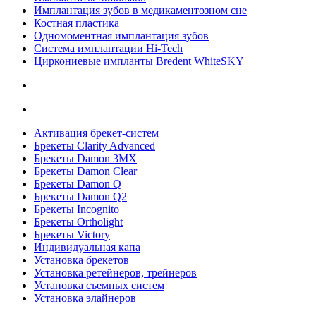
Имплантация зубов в медикаментозном сне
Костная пластика
Одномоментная имплантация зубов
Система имплантации Hi-Tech
Циркониевые импланты Bredent WhiteSKY
Активация брекет-систем
Брекеты Clarity Advanced
Брекеты Damon 3MX
Брекеты Damon Clear
Брекеты Damon Q
Брекеты Damon Q2
Брекеты Incognito
Брекеты Ortholight
Брекеты Victory
Индивидуальная капа
Установка брекетов
Установка ретейнеров, трейнеров
Установка съемных систем
Установка элайнеров