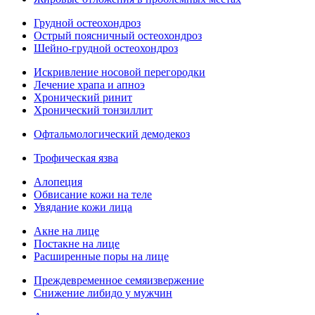
Грудной остеохондроз
Острый поясничный остеохондроз
Шейно-грудной остеохондроз
Искривление носовой перегородки
Лечение храпа и апноэ
Хронический ринит
Хронический тонзиллит
Офтальмологический демодекоз
Трофическая язва
Алопеция
Обвисание кожи на теле
Увядание кожи лица
Акне на лице
Постакне на лице
Расширенные поры на лице
Преждевременное семяизвержение
Снижение либидо у мужчин