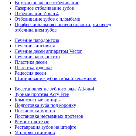
Внутриканальное отбеливание
Лазерное отбеливание зубов
Отбеливание Zoom 4
Отбеливание зубов с пломбами
Профессиональная гигиена полости рта перед
отбеливанием зубов
Лечение пародонтоза
Лечение гингивита
Лечение десен аппаратом Vector
Лечение пародонтита
Пластика десен
Пластика уздечки
Рецессия десен
Шинирование зубов гибкой керамикой
Восстановление зубного ряда All‑on‑4
Зубные протезы Acry Free
Композитные виниры
Подготовка зуба под коронку
Постановка мостов
Постановка несъемных протезов
Ремонт протезов
Реставрация зубов на штифте
Установка виниров