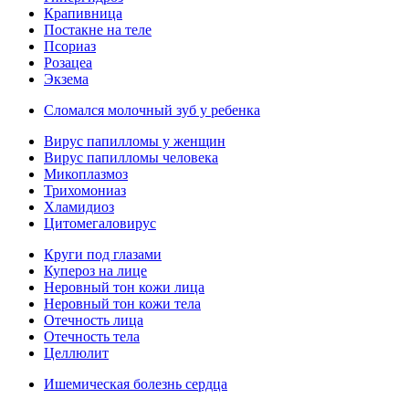
Крапивница
Постакне на теле
Псориаз
Розацеа
Экзема
Сломался молочный зуб у ребенка
Вирус папилломы у женщин
Вирус папилломы человека
Микоплазмоз
Трихомониаз
Хламидиоз
Цитомегаловирус
Круги под глазами
Купероз на лице
Неровный тон кожи лица
Неровный тон кожи тела
Отечность лица
Отечность тела
Целлюлит
Ишемическая болезнь сердца