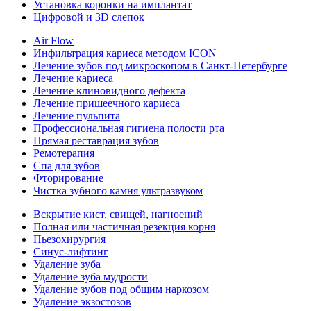
Установка коронки на имплантат
Цифровой и 3D слепок
Air Flow
Инфильтрация кариеса методом ICON
Лечение зубов под микроскопом в Санкт-Петербурге
Лечение кариеса
Лечение клиновидного дефекта
Лечение пришеечного кариеса
Лечение пульпита
Профессиональная гигиена полости рта
Прямая реставрация зубов
Ремотерапия
Спа для зубов
Фторирование
Чистка зубного камня ультразвуком
Вскрытие кист, свищей, нагноений
Полная или частичная резекция корня
Пьезохирургия
Синус-лифтинг
Удаление зуба
Удаление зуба мудрости
Удаление зубов под общим наркозом
Удаление экзостозов