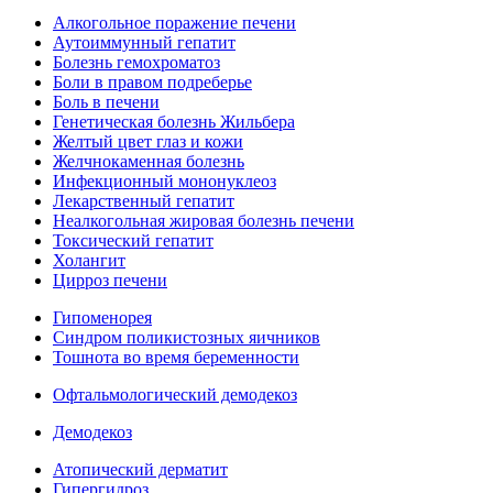
Алкогольное поражение печени
Аутоиммунный гепатит
Болезнь гемохроматоз
Боли в правом подреберье
Боль в печени
Генетическая болезнь Жильбера
Желтый цвет глаз и кожи
Желчнокаменная болезнь
Инфекционный мононуклеоз
Лекарственный гепатит
Неалкогольная жировая болезнь печени
Токсический гепатит
Холангит
Цирроз печени
Гипоменорея
Синдром поликистозных яичников
Тошнота во время беременности
Офтальмологический демодекоз
Демодекоз
Атопический дерматит
Гипергидроз