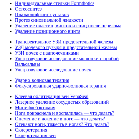
Индивидуальные стельки Formthotics
Остеосинтез
Плазмолифтинг суставов
Протез синовиальной жидкости
Удаление пластин, винтов и спиц после перелома
Удаление позиционного винта
Трансректальное УЗИ предстательной железы
УЗД мочевого пузыря и предстательной железы
УЗИ почек с надпочечниками
Ультразвуковое исследование мошонки с пробой
Вальсальвы
Ультразвуковое исследование почек
Ударно-волновая терапия
Фокусированная ударно-волновая терапия
Клеевая облитерация вен VenaSeal
Лазерное удаление сосудистых образований
Минифлебэктомия
Нога покраснела и воспалилась — что делать?
Онемение и жжение в ноге — что делать?
Отекают ноги, тяжесть в ногах? Что делать?
Склеротерапия
Склеротерапия вен