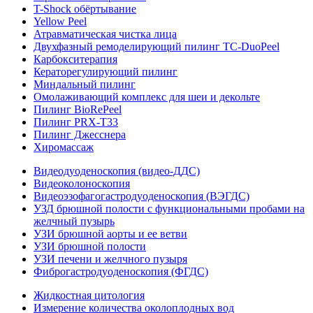
T-Shock обёртывание
Yellow Peel
Атравматическая чистка лица
Двухфазный ремоделирующий пилинг TC-DuoPeel
Карбокситерапия
Кераторегулирующий пилинг
Миндальный пилинг
Омолаживающий комплекс для шеи и декольте
Пилинг BioRePeel
Пилинг PRX-T33
Пилинг Джесснера
Хиромассаж
Видеодуоденоскопия (видео-ДДС)
Видеоколоноскопия
Видеоэзофагогастродуоденоскопия (ВЭГДС)
УЗД брюшной полости с функциональными пробами на
желчный пузырь
УЗИ брюшной аорты и ее ветви
УЗИ брюшной полости
УЗИ печени и желчного пузыря
Фиброгастродуоденоскопия (ФГДС)
Жидкостная цитология
Измерение количества околоплодных вод