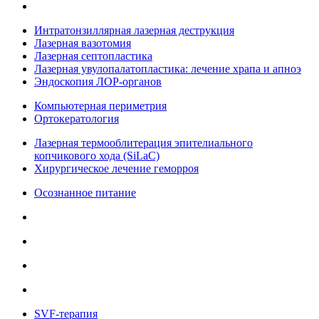
Интратонзиллярная лазерная деструкция
Лазерная вазотомия
Лазерная септопластика
Лазерная увулопалатопластика: лечение храпа и апноэ
Эндоскопия ЛОР-органов
Компьютерная периметрия
Ортокератология
Лазерная термооблитерация эпителиального
копчикового хода (SiLaC)
Хирургическое лечение геморроя
Осознанное питание
SVF-терапия