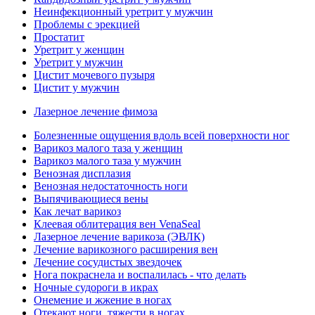
Неинфекционный уретрит у мужчин
Проблемы с эрекцией
Простатит
Уретрит у женщин
Уретрит у мужчин
Цистит мочевого пузыря
Цистит у мужчин
Лазерное лечение фимоза
Болезненные ощущения вдоль всей поверхности ног
Варикоз малого таза у женщин
Варикоз малого таза у мужчин
Венозная дисплазия
Венозная недостаточность ноги
Выпячивающиеся вены
Как лечат варикоз
Клеевая облитерация вен VenaSeal
Лазерное лечение варикоза (ЭВЛК)
Лечение варикозного расширения вен
Лечение сосудистых звездочек
Нога покраснела и воспалилась - что делать
Ночные судороги в икрах
Онемение и жжение в ногах
Отекают ноги, тяжести в ногах