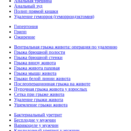
Анальная трещина
Анальный зуд
Полип прямой кишки
Удаление геморроя (геморроидэктомия)
Гипертония
Грипп
Ожирение
Вентральная грыжа живота: операция по удалению
Грыжа брюшной полости
Грыжа брюшной стенки
Грыжа внизу живота
Грыжа живота паховая
Грыжа мышц живота
Грыжи белой линии живота
Послеоперационная грыжа на животе
Пупочная грыжа живота у взрослых
Сетка при грыже живота
Удаление грыжи живота
Ущемление грыжи живота
Бактериальный уретрит
Бесплодие у мужчин
Варикоцеле у мужчин
Кандидозный уретрит у мужчин