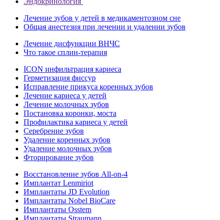
Эндокринология
Лечение зубов у детей в медикаментозном сне
Общая анестезия при лечении и удалении зубов
Лечение дисфункции ВНЧС
Что такое сплин-терапия
ICON инфильтрация кариеса
Герметизация фиссур
Исправление прикуса коренных зубов
Лечение кариеса у детей
Лечение молочных зубов
Постановка коронки, моста
Профилактика кариеса у детей
Серебрение зубов
Удаление коренных зубов
Удаление молочных зубов
Фторирование зубов
Восстановление зубов All‑on‑4
Имплантат Lenmiriot
Имплантаты JD Evolution
Имплантаты Nobel BioСare
Имплантаты Osstem
Имплантаты Straumann