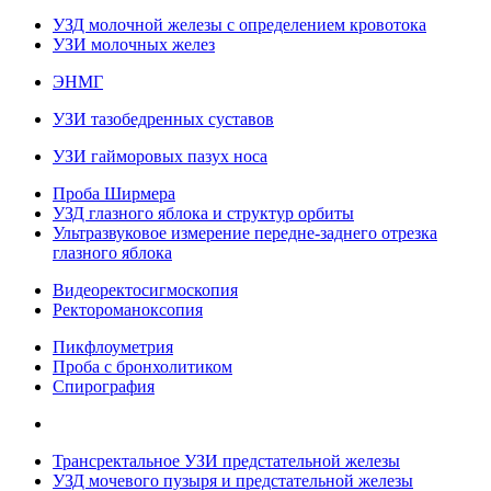
УЗД молочной железы с определением кровотока
УЗИ молочных желез
ЭНМГ
УЗИ тазобедренных суставов
УЗИ гайморовых пазух носа
Проба Ширмера
УЗД глазного яблока и структур орбиты
Ультразвуковое измерение передне-заднего отрезка
глазного яблока
Видеоректосигмоскопия
Ректороманоксопия
Пикфлоуметрия
Проба с бронхолитиком
Спирография
Трансректальное УЗИ предстательной железы
УЗД мочевого пузыря и предстательной железы