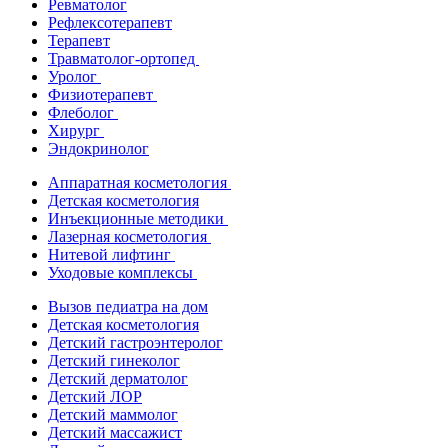
Ревматолог
Рефлексотерапевт
Терапевт
Травматолог-ортопед
Уролог
Физиотерапевт
Флеболог
Хирург
Эндокринолог
Аппаратная косметология
Детская косметология
Инъекционные методики
Лазерная косметология
Нитевой лифтинг
Уходовые комплексы
Вызов педиатра на дом
Детская косметология
Детский гастроэнтеролог
Детский гинеколог
Детский дерматолог
Детский ЛОР
Детский маммолог
Детский массажист