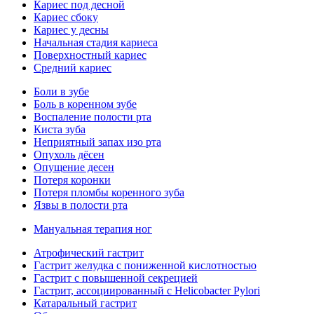
Кариес под десной
Кариес сбоку
Кариес у десны
Начальная стадия кариеса
Поверхностный кариес
Средний кариес
Боли в зубе
Боль в коренном зубе
Воспаление полости рта
Киста зуба
Неприятный запах изо рта
Опухоль дёсен
Опущение десен
Потеря коронки
Потеря пломбы коренного зуба
Язвы в полости рта
Мануальная терапия ног
Атрофический гастрит
Гастрит желудка с пониженной кислотностью
Гастрит с повышенной секрецией
Гастрит, ассоциированный с Helicobacter Pylori
Катаральный гастрит