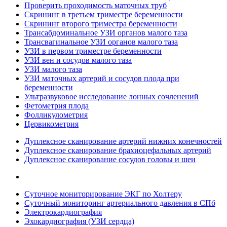
Проверить проходимость маточных труб
Скрининг в третьем триместре беременности
Скрининг второго триместра беременности
Трансабдоминальное УЗИ органов малого таза
Трансвагинальное УЗИ органов малого таза
УЗИ в первом триместре беременности
УЗИ вен и сосудов малого таза
УЗИ малого таза
УЗИ маточных артерий и сосудов плода при
беременности
Ультразвуковое исследование лонных сочленений
Фетометрия плода
Фолликулометрия
Цервикометрия
Дуплексное сканирование артерий нижних конечностей
Дуплексное сканирование брахиоцефальных артерий
Дуплексное сканирование сосудов головы и шеи
Суточное мониторирование ЭКГ по Холтеру
Суточный мониторинг артериального давления в СПб
Электрокардиография
Эхокардиография (УЗИ сердца)