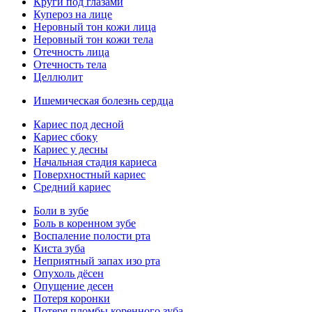
Круги под глазами
Купероз на лице
Неровный тон кожи лица
Неровный тон кожи тела
Отечность лица
Отечность тела
Целлюлит
Ишемическая болезнь сердца
Кариес под десной
Кариес сбоку
Кариес у десны
Начальная стадия кариеса
Поверхностный кариес
Средний кариес
Боли в зубе
Боль в коренном зубе
Воспаление полости рта
Киста зуба
Неприятный запах изо рта
Опухоль дёсен
Опущение десен
Потеря коронки
Потеря пломбы коренного зуба