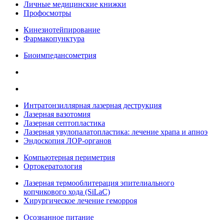
Личные медицинские книжки
Профосмотры
Кинезиотейпирование
Фармакопунктура
Биоимпедансометрия
Интратонзиллярная лазерная деструкция
Лазерная вазотомия
Лазерная септопластика
Лазерная увулопалатопластика: лечение храпа и апноэ
Эндоскопия ЛОР-органов
Компьютерная периметрия
Ортокератология
Лазерная термооблитерация эпителиального
копчикового хода (SiLaC)
Хирургическое лечение геморроя
Осознанное питание