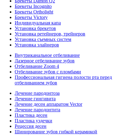
Брекеты Damon Q2
Брекеты Incognito
Брекеты Ortholight
Брекеты Victory
Индивидуальная капа
Установка брекетов
Установка ретейнеров, трейнеров
Установка съемных систем
Установка элайнеров
Внутриканальное отбеливание
Лазерное отбеливание зубов
Отбеливание Zoom 4
Отбеливание зубов с пломбами
Профессиональная гигиена полости рта перед
отбеливанием зубов
Лечение пародонтоза
Лечение гингивита
Лечение десен аппаратом Vector
Лечение пародонтита
Пластика десен
Пластика уздечки
Рецессия десен
Шинирование зубов гибкой керамикой