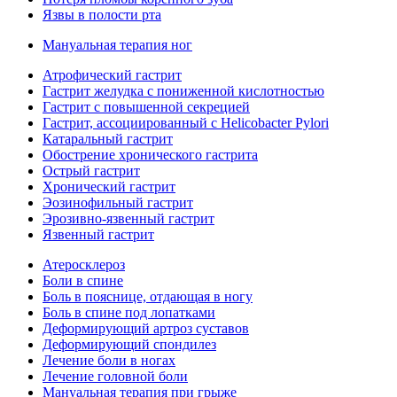
Язвы в полости рта
Мануальная терапия ног
Атрофический гастрит
Гастрит желудка с пониженной кислотностью
Гастрит с повышенной секрецией
Гастрит, ассоциированный с Helicobacter Pylori
Катаральный гастрит
Обострение хронического гастрита
Острый гастрит
Хронический гастрит
Эозинофильный гастрит
Эрозивно-язвенный гастрит
Язвенный гастрит
Атеросклероз
Боли в спине
Боль в пояснице, отдающая в ногу
Боль в спине под лопатками
Деформирующий артроз суставов
Деформирующий спондилез
Лечение боли в ногах
Лечение головной боли
Мануальная терапия при грыже