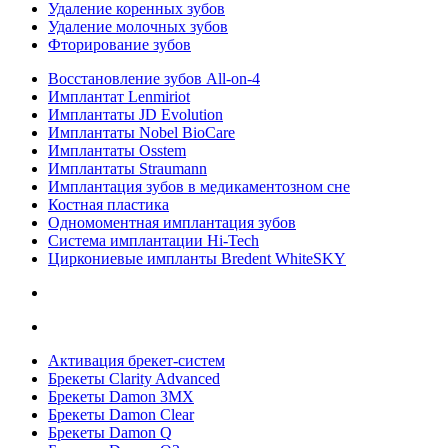
Удаление коренных зубов
Удаление молочных зубов
Фторирование зубов
Восстановление зубов All‑on‑4
Имплантат Lenmiriot
Имплантаты JD Evolution
Имплантаты Nobel BioСare
Имплантаты Osstem
Имплантаты Straumann
Имплантация зубов в медикаментозном сне
Костная пластика
Одномоментная имплантация зубов
Система имплантации Hi-Tech
Циркониевые импланты Bredent WhiteSKY
Активация брекет-систем
Брекеты Clarity Advanced
Брекеты Damon 3MX
Брекеты Damon Clear
Брекеты Damon Q