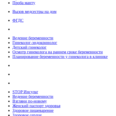
Проба манту
Вызов медсестры на дом
ФГДС
Ведение беременности
Гинеколог-эндокринолог
Детский гинеколог
Осмотр гинеколога на раннем сроке беременности
Планирование беременности у гинеколога в клинике
STOP Инсульт
Ведение беременности
Взгляни по-новому
Женский паспорт здоровья
Здоровое пищеварение
Здоровое сердце