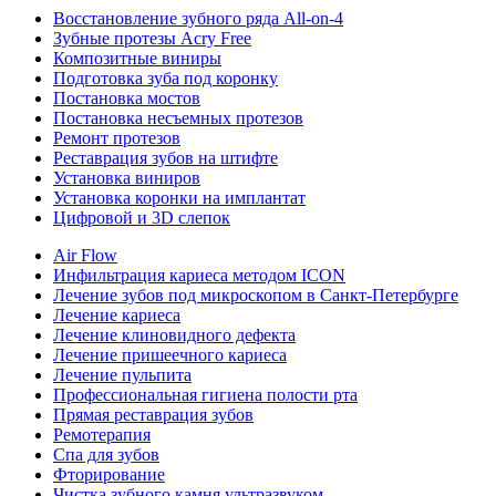
Восстановление зубного ряда All‑on‑4
Зубные протезы Acry Free
Композитные виниры
Подготовка зуба под коронку
Постановка мостов
Постановка несъемных протезов
Ремонт протезов
Реставрация зубов на штифте
Установка виниров
Установка коронки на имплантат
Цифровой и 3D слепок
Air Flow
Инфильтрация кариеса методом ICON
Лечение зубов под микроскопом в Санкт-Петербурге
Лечение кариеса
Лечение клиновидного дефекта
Лечение пришеечного кариеса
Лечение пульпита
Профессиональная гигиена полости рта
Прямая реставрация зубов
Ремотерапия
Спа для зубов
Фторирование
Чистка зубного камня ультразвуком