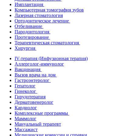
Имплантация
Компьютерная томография зубов
Лазерная стоматология
Ортодонтическое лечение
Отбеливание
Пародонтология
Протезирование
Терапевтическая стоматология
Хирургия
IV-терапия (Инфузионная терапия)
Аллерголог-иммунолог
Вакцинация
Вызов врача на дом
Гастроэнтеролог
Гепатолог
Гинеколог
Гирудотерапия
Дерматовенеролог
Кардиолог
Комплексные программы
Маммолог
Мануальный терапевт
Массажист
Медицинские комиссии и справки