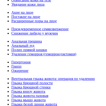
Обвисание кожи на теле
Увядание кожи лица
Акне на лице
Постакне на лице
Расширенные поры на лице
Преждевременное семяизвержение
Снижение либидо у мужчин
Анальная трещина
Анальный зуд
Полип прямой кишки
Удаление геморроя (геморроидэктомия)
Гипертония
Грипп
Ожирение
Вентральная грыжа живота: операция по удалению
Грыжа брюшной полости
Грыжа брюшной стенки
Грыжа внизу живота
Грыжа живота паховая
Грыжа мышц живота
Грыжи белой линии живота