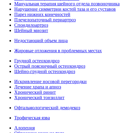
Мануальная терапия шейного отдела позвоночника
Нарушение симметрии костей таза и его суставов
Парез нижних конечностей
Плечелопаточный периартроз
Спондилоартроз
Шейный миозит
Недостающий объем лица
Жировые отложения в проблемных местах
Грудной остеохондроз
Острый поясничный остеохондроз
Шейно-грудной остеохондроз
Искривление носовой перегородки
Лечение храпа и апноэ
Хронический ринит
Хронический тонзиллит
Офтальмологический демодекоз
Трофическая язва
Алопеция