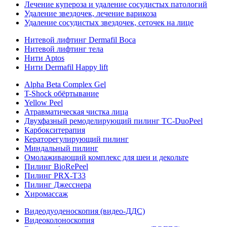
Лечение купероза и удаление сосудистых патологий
Удаление звездочек, лечение варикоза
Удаление сосудистых звездочек, сеточек на лице
Нитевой лифтинг Dermafil Boca
Нитевой лифтинг тела
Нити Aptos
Нити Dermafil Happy lift
Alpha Beta Complex Gel
T-Shock обёртывание
Yellow Peel
Атравматическая чистка лица
Двухфазный ремоделирующий пилинг TC-DuoPeel
Карбокситерапия
Кераторегулирующий пилинг
Миндальный пилинг
Омолаживающий комплекс для шеи и декольте
Пилинг BioRePeel
Пилинг PRX-T33
Пилинг Джесснера
Хиромассаж
Видеодуоденоскопия (видео-ДДС)
Видеоколоноскопия