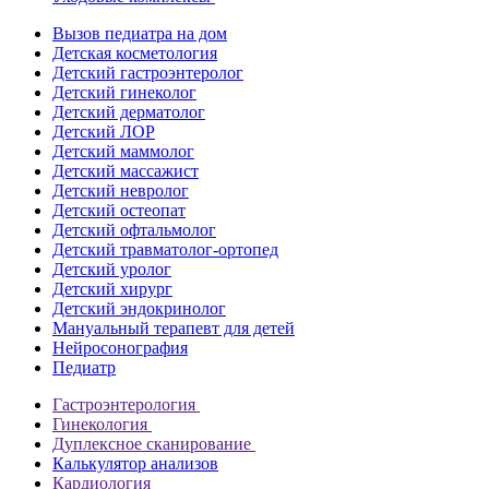
Вызов педиатра на дом
Детская косметология
Детский гастроэнтеролог
Детский гинеколог
Детский дерматолог
Детский ЛОР
Детский маммолог
Детский массажист
Детский невролог
Детский остеопат
Детский офтальмолог
Детский травматолог-ортопед
Детский уролог
Детский хирург
Детский эндокринолог
Мануальный терапевт для детей
Нейросонография
Педиатр
Гастроэнтерология
Гинекология
Дуплексное сканирование
Калькулятор анализов
Кардиология