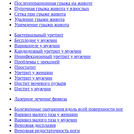
Послеоперационная грыжа на животе
Пупочная грыжа живота у взрослых
Сетка при грыже живота
Удаление грыжи живота
Ущемление грыжи живота
Бактериальный уретрит
Бесплодие у мужчин
Варикоцеле у мужчин
Кандидозный уретрит у мужчин
Неинфекционный уретрит у мужчин
Проблемы с эрекцией
Простатит
Уретрит у женщин
Уретрит у мужчин
Цистит мочевого пузыря
Цистит у мужчин
Лазерное лечение фимоза
Болезненные ощущения вдоль всей поверхности ног
Варикоз малого таза у женщин
Варикоз малого таза у мужчин
Венозная дисплазия
Венозная недостаточность ноги