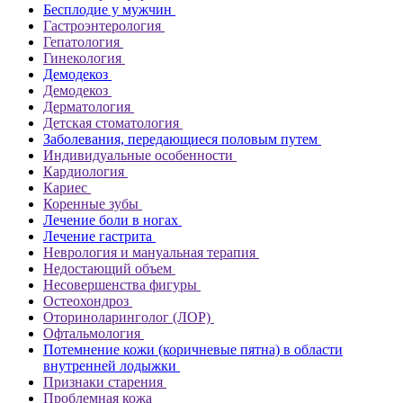
Бесплодие у мужчин
Гастроэнтерология
Гепатология
Гинекология
Демодекоз
Демодекоз
Дерматология
Детская стоматология
Заболевания, передающиеся половым путем
Индивидуальные особенности
Кардиология
Кариес
Коренные зубы
Лечение боли в ногах
Лечение гастрита
Неврология и мануальная терапия
Недостающий объем
Несовершенства фигуры
Остеохондроз
Оториноларинголог (ЛОР)
Офтальмология
Потемнение кожи (коричневые пятна) в области
внутренней лодыжки
Признаки старения
Проблемная кожа