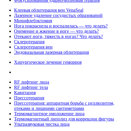
Фокусированная ударно-волновая терапия
Клеевая облитерация вен VenaSeal
Лазерное удаление сосудистых образований
Минифлебэктомия
Нога покраснела и воспалилась — что делать?
Онемение и жжение в ноге — что делать?
Отекают ноги, тяжесть в ногах? Что делать?
Склеротерапия
Склеротерапия вен
Эндовазальная лазерная облитерация
Хирургическое лечение геморроя
RF лифтинг лица
RF лифтинг тела
Кавитация
Прессотерапия
Прессотерапия: аппаратная борьба с целлюлитом,
отеками и лишними сантиметрами
Термомагнитное омоложение лица
Термомагнитный липолиз для коррекции фигуры
Ультразвуковая чистка лица