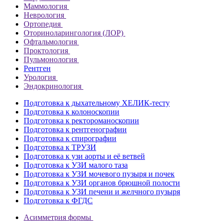
Маммология
Неврология
Ортопедия
Оториноларингология (ЛОР)
Офтальмология
Проктология
Пульмонология
Рентген
Урология
Эндокринология
Подготовка к дыхательному ХЕЛИК-тесту
Подготовка к колоноскопии
Подготовка к ректороманоскопии
Подготовка к рентгенографии
Подготовка к спирографии
Подготовка к ТРУЗИ
Подготовка к узи аорты и её ветвей
Подготовка к УЗИ малого таза
Подготовка к УЗИ мочевого пузыря и почек
Подготовка к УЗИ органов брюшной полости
Подготовка к УЗИ печени и желчного пузыря
Подготовка к ФГДС
Асимметрия формы