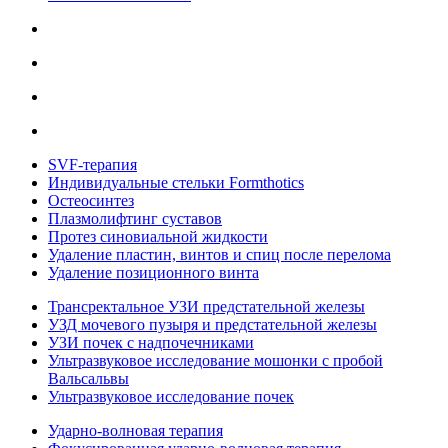
SVF-терапия
Индивидуальные стельки Formthotics
Остеосинтез
Плазмолифтинг суставов
Протез синовиальной жидкости
Удаление пластин, винтов и спиц после перелома
Удаление позиционного винта
Трансректальное УЗИ предстательной железы
УЗД мочевого пузыря и предстательной железы
УЗИ почек с надпочечниками
Ультразвуковое исследование мошонки с пробой
Вальсальвы
Ультразвуковое исследование почек
Ударно-волновая терапия