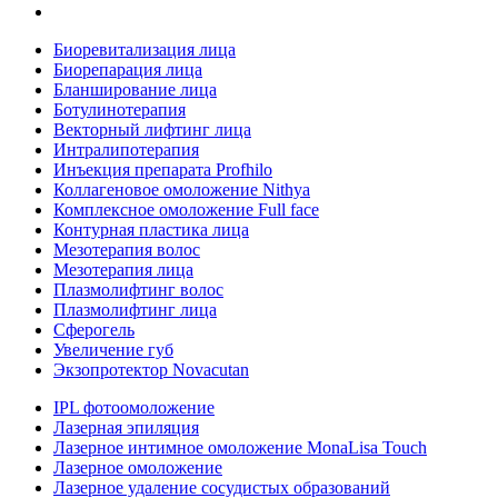
Биоревитализация лица
Биорепарация лица
Бланширование лица
Ботулинотерапия
Векторный лифтинг лица
Интралипотерапия
Инъекция препарата Profhilo
Коллагеновое омоложение Nithya
Комплексное омоложение Full face
Контурная пластика лица
Мезотерапия волос
Мезотерапия лица
Плазмолифтинг волос
Плазмолифтинг лица
Сферогель
Увеличение губ
Экзопротектор Novacutan
IPL фотоомоложение
Лазерная эпиляция
Лазерное интимное омоложение MonaLisa Touch
Лазерное омоложение
Лазерное удаление сосудистых образований