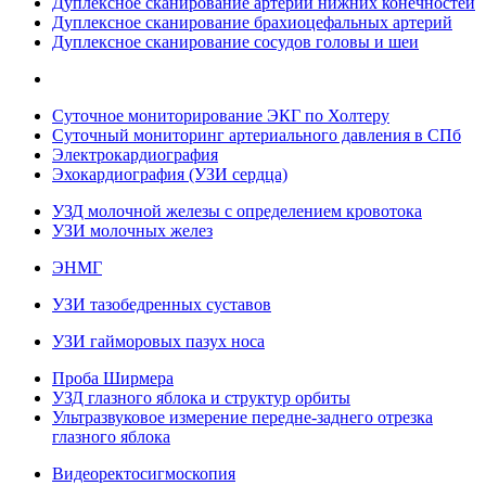
Дуплексное сканирование артерий нижних конечностей
Дуплексное сканирование брахиоцефальных артерий
Дуплексное сканирование сосудов головы и шеи
Суточное мониторирование ЭКГ по Холтеру
Суточный мониторинг артериального давления в СПб
Электрокардиография
Эхокардиография (УЗИ сердца)
УЗД молочной железы с определением кровотока
УЗИ молочных желез
ЭНМГ
УЗИ тазобедренных суставов
УЗИ гайморовых пазух носа
Проба Ширмера
УЗД глазного яблока и структур орбиты
Ультразвуковое измерение передне-заднего отрезка
глазного яблока
Видеоректосигмоскопия