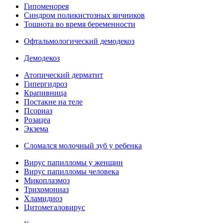
Гипоменорея
Синдром поликистозных яичников
Тошнота во время беременности
Офтальмологический демодекоз
Демодекоз
Атопический дерматит
Гипергидроз
Крапивница
Постакне на теле
Псориаз
Розацеа
Экзема
Сломался молочный зуб у ребенка
Вирус папилломы у женщин
Вирус папилломы человека
Микоплазмоз
Трихомониаз
Хламидиоз
Цитомегаловирус