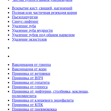
Вскрытие кист, свищей, нагноений
Полная или частичная резекция корня
Пьезохирургия
Синус-лифтинг
Удаление зуба
Удаление зуба мудрости
Удаление зубов под общим наркозом
Удаление экзостозов
Вакцинация от гриппа
Вакцинация от кори
Прививка от ветрянки
Прививка от ВПЧ
Прививка от гепатита
Прививка от герпеса
Прививка от дифтерии, столбняка, коклюша,
полиомиелита
Прививка от клещевого энцефалита
Прививка от КПК
Прививка от пневмококка