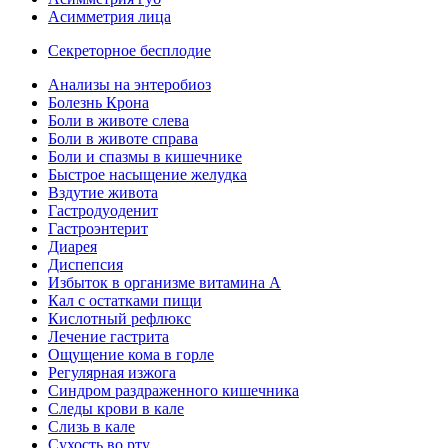
Асимметрия лица
Секреторное бесплодие
Анализы на энтеробиоз
Болезнь Крона
Боли в животе слева
Боли в животе справа
Боли и спазмы в кишечнике
Быстрое насыщение желудка
Вздутие живота
Гастродуоденит
Гастроэнтерит
Диарея
Диспепсия
Избыток в организме витамина А
Кал с остатками пищи
Кислотный рефлюкс
Лечение гастрита
Ощущение кома в горле
Регулярная изжога
Синдром раздраженного кишечника
Следы крови в кале
Слизь в кале
Сухость во рту