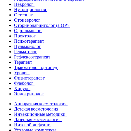
Невролог
Нутрициология
Остеопат
Отоневролог
Оториноларинголог (ЛОР)
Офтальмолог
Проктолог
Психотерапевт
Пульмонолог
Ревматолог
Рефлексотерапевт
Терапевт
Травматолог-ортопед
Уролог
Физиотерапевт
Флеболог
Хирург
Эндокринолог
Аппаратная косметология
Детская косметология
Инъекционные методики
Лазерная косметология
Нитевой лифтинг
Уходовые комплексы