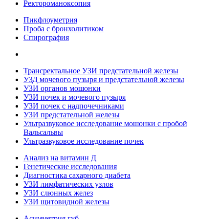
Ректороманоксопия
Пикфлоуметрия
Проба с бронхолитиком
Спирография
Трансректальное УЗИ предстательной железы
УЗД мочевого пузыря и предстательной железы
УЗИ органов мошонки
УЗИ почек и мочевого пузыря
УЗИ почек с надпочечниками
УЗИ предстательной железы
Ультразвуковое исследование мошонки с пробой
Вальсальвы
Ультразвуковое исследование почек
Анализ на витамин Д
Генетические исследования
Диагностика сахарного диабета
УЗИ лимфатических узлов
УЗИ слюнных желез
УЗИ щитовидной железы
Асимметрия губ