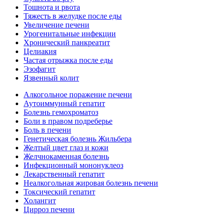
Тошнота и рвота
Тяжесть в желудке после еды
Увеличение печени
Урогенитальные инфекции
Хронический панкреатит
Целиакия
Частая отрыжка после еды
Эзофагит
Язвенный колит
Алкогольное поражение печени
Аутоиммунный гепатит
Болезнь гемохроматоз
Боли в правом подреберье
Боль в печени
Генетическая болезнь Жильбера
Желтый цвет глаз и кожи
Желчнокаменная болезнь
Инфекционный мононуклеоз
Лекарственный гепатит
Неалкогольная жировая болезнь печени
Токсический гепатит
Холангит
Цирроз печени