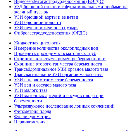
Видеоэзофагогастродуоденоскопия (ВЭГДС)
УЗД брюшной полости с функциональными пробами на
желчный пузырь
УЗИ брюшной аорты и ее ветви
УЗИ брюшной полости
УЗИ печени и желчного пузыря
Фиброгастродуоденоскопия (ФГДС)
Жидкостная цитология
Измерение количества околоплодных вод
Проверить проходимость маточных труб
Скрининг в третьем триместре беременности
Скрининг второго триместра беременности
Трансабдоминальное УЗИ органов малого таза
Трансвагинальное УЗИ органов малого таза
УЗИ в первом триместре беременности
УЗИ вен и сосудов малого таза
УЗИ малого таза
УЗИ маточных артерий и сосудов плода при
беременности
Ультразвуковое исследование лонных сочленений
Фетометрия плода
Фолликулометрия
Цервикометрия