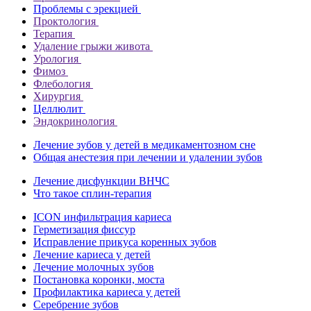
Проблемы с эрекцией
Проктология
Терапия
Удаление грыжи живота
Урология
Фимоз
Флебология
Хирургия
Целлюлит
Эндокринология
Лечение зубов у детей в медикаментозном сне
Общая анестезия при лечении и удалении зубов
Лечение дисфункции ВНЧС
Что такое сплин-терапия
ICON инфильтрация кариеса
Герметизация фиссур
Исправление прикуса коренных зубов
Лечение кариеса у детей
Лечение молочных зубов
Постановка коронки, моста
Профилактика кариеса у детей
Серебрение зубов