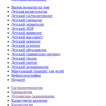
Вызов педиатра на дом
Детская косметология
Детский гастроэнтеролог
Детский гинеколог
Детский дерматолог
Детский ЛОР
Детский маммолог
Детский массажист
Детский невролог
Детский остеопат
Детский офтальмолог
Детский травматолог-ортопед
Детский уролог
Детский хирург
Детский эндокринолог
Мануальный терапевт для детей
Нейросонография
Педиатр
Гастроэнтерология
Гинекология
Дуплексное сканирование
Калькулятор анализов
Кардиология