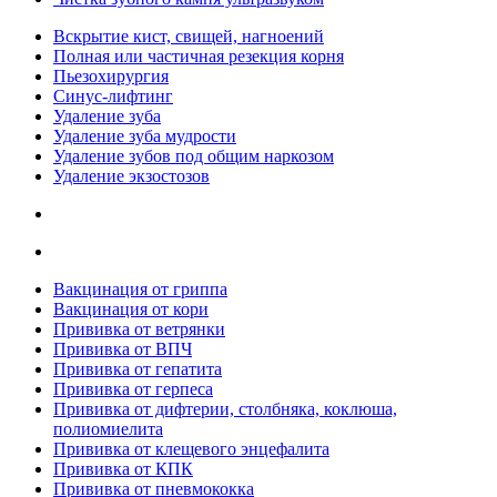
Вскрытие кист, свищей, нагноений
Полная или частичная резекция корня
Пьезохирургия
Синус-лифтинг
Удаление зуба
Удаление зуба мудрости
Удаление зубов под общим наркозом
Удаление экзостозов
Вакцинация от гриппа
Вакцинация от кори
Прививка от ветрянки
Прививка от ВПЧ
Прививка от гепатита
Прививка от герпеса
Прививка от дифтерии, столбняка, коклюша,
полиомиелита
Прививка от клещевого энцефалита
Прививка от КПК
Прививка от пневмококка