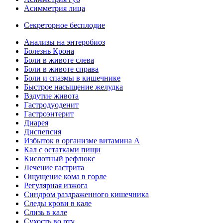
Асимметрия лица
Секреторное бесплодие
Анализы на энтеробиоз
Болезнь Крона
Боли в животе слева
Боли в животе справа
Боли и спазмы в кишечнике
Быстрое насыщение желудка
Вздутие живота
Гастродуоденит
Гастроэнтерит
Диарея
Диспепсия
Избыток в организме витамина А
Кал с остатками пищи
Кислотный рефлюкс
Лечение гастрита
Ощущение кома в горле
Регулярная изжога
Синдром раздраженного кишечника
Следы крови в кале
Слизь в кале
Сухость во рту