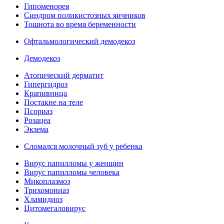
Гипоменорея
Синдром поликистозных яичников
Тошнота во время беременности
Офтальмологический демодекоз
Демодекоз
Атопический дерматит
Гипергидроз
Крапивница
Постакне на теле
Псориаз
Розацеа
Экзема
Сломался молочный зуб у ребенка
Вирус папилломы у женщин
Вирус папилломы человека
Микоплазмоз
Трихомониаз
Хламидиоз
Цитомегаловирус