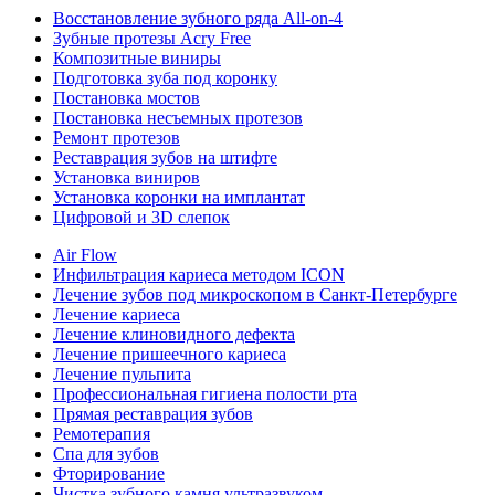
Восстановление зубного ряда All‑on‑4
Зубные протезы Acry Free
Композитные виниры
Подготовка зуба под коронку
Постановка мостов
Постановка несъемных протезов
Ремонт протезов
Реставрация зубов на штифте
Установка виниров
Установка коронки на имплантат
Цифровой и 3D слепок
Air Flow
Инфильтрация кариеса методом ICON
Лечение зубов под микроскопом в Санкт-Петербурге
Лечение кариеса
Лечение клиновидного дефекта
Лечение пришеечного кариеса
Лечение пульпита
Профессиональная гигиена полости рта
Прямая реставрация зубов
Ремотерапия
Спа для зубов
Фторирование
Чистка зубного камня ультразвуком