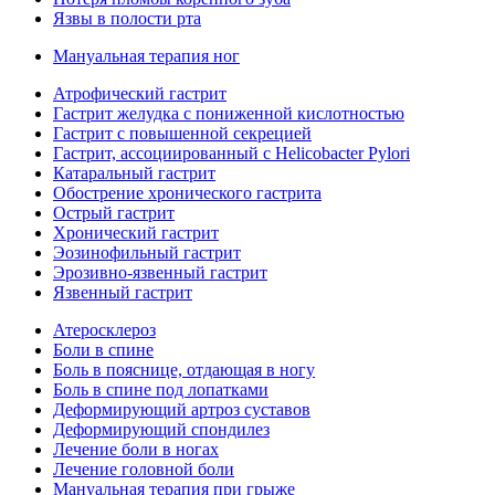
Язвы в полости рта
Мануальная терапия ног
Атрофический гастрит
Гастрит желудка с пониженной кислотностью
Гастрит с повышенной секрецией
Гастрит, ассоциированный с Helicobacter Pylori
Катаральный гастрит
Обострение хронического гастрита
Острый гастрит
Хронический гастрит
Эозинофильный гастрит
Эрозивно-язвенный гастрит
Язвенный гастрит
Атеросклероз
Боли в спине
Боль в пояснице, отдающая в ногу
Боль в спине под лопатками
Деформирующий артроз суставов
Деформирующий спондилез
Лечение боли в ногах
Лечение головной боли
Мануальная терапия при грыже