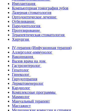
Имплантация
Компьютерная томография зубов
Лазерная стоматология
Ортодонтическое лечение
Отбеливание
Пародонтология
Протезирование
Терапевтическая стоматология
Хирургия
IV-терапия (Инфузионная терапия)
Аллерголог-иммунолог
Вакцинация
Вызов врача на дом
Гастроэнтеролог
Гепатолог
Гинеколог
Гирудотерапия
Дерматовенеролог
Кардиолог
Комплексные программы
Маммолог
Мануальный терапевт
Массажист
Медицинские комиссии и справки