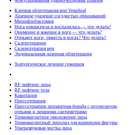
Фокусированная ударно-волновая терапия
Клеевая облитерация вен VenaSeal
Лазерное удаление сосудистых образований
Минифлебэктомия
Нога покраснела и воспалилась — что делать?
Онемение и жжение в ноге — что делать?
Отекают ноги, тяжесть в ногах? Что делать?
Склеротерапия
Склеротерапия вен
Эндовазальная лазерная облитерация
Хирургическое лечение геморроя
RF лифтинг лица
RF лифтинг тела
Кавитация
Прессотерапия
Прессотерапия: аппаратная борьба с целлюлитом,
отеками и лишними сантиметрами
Термомагнитное омоложение лица
Термомагнитный липолиз для коррекции фигуры
Ультразвуковая чистка лица