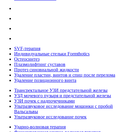
SVF-терапия
Индивидуальные стельки Formthotics
Остеосинтез
Плазмолифтинг суставов
Протез синовиальной жидкости
Удаление пластин, винтов и спиц после перелома
Удаление позиционного винта
Трансректальное УЗИ предстательной железы
УЗД мочевого пузыря и предстательной железы
УЗИ почек с надпочечниками
Ультразвуковое исследование мошонки с пробой
Вальсальвы
Ультразвуковое исследование почек
Ударно-волновая терапия