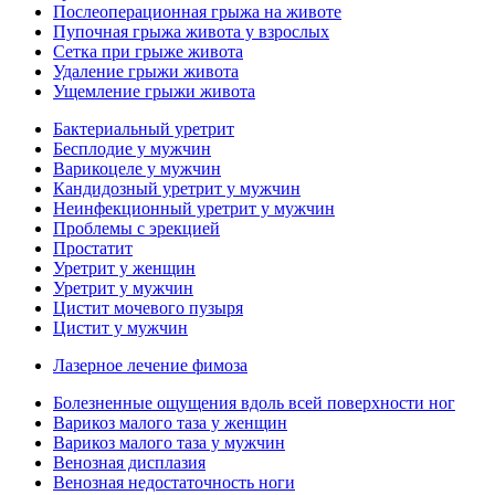
Послеоперационная грыжа на животе
Пупочная грыжа живота у взрослых
Сетка при грыже живота
Удаление грыжи живота
Ущемление грыжи живота
Бактериальный уретрит
Бесплодие у мужчин
Варикоцеле у мужчин
Кандидозный уретрит у мужчин
Неинфекционный уретрит у мужчин
Проблемы с эрекцией
Простатит
Уретрит у женщин
Уретрит у мужчин
Цистит мочевого пузыря
Цистит у мужчин
Лазерное лечение фимоза
Болезненные ощущения вдоль всей поверхности ног
Варикоз малого таза у женщин
Варикоз малого таза у мужчин
Венозная дисплазия
Венозная недостаточность ноги