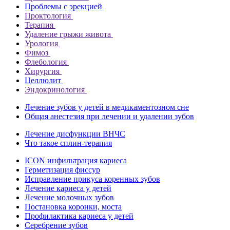
Проблемы с эрекцией
Проктология
Терапия
Удаление грыжи живота
Урология
Фимоз
Флебология
Хирургия
Целлюлит
Эндокринология
Лечение зубов у детей в медикаментозном сне
Общая анестезия при лечении и удалении зубов
Лечение дисфункции ВНЧС
Что такое сплин-терапия
ICON инфильтрация кариеса
Герметизация фиссур
Исправление прикуса коренных зубов
Лечение кариеса у детей
Лечение молочных зубов
Постановка коронки, моста
Профилактика кариеса у детей
Серебрение зубов