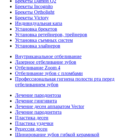
Брекеты Damon Q2
Брекеты Incognito
Брекеты Ortholight
Брекеты Victory
Индивидуальная капа
Установка брекетов
Установка ретейнеров, трейнеров
Установка съемных систем
Установка элайнеров
Внутриканальное отбеливание
Лазерное отбеливание зубов
Отбеливание Zoom 4
Отбеливание зубов с пломбами
Профессиональная гигиена полости рта перед
отбеливанием зубов
Лечение пародонтоза
Лечение гингивита
Лечение десен аппаратом Vector
Лечение пародонтита
Пластика десен
Пластика уздечки
Рецессия десен
Шинирование зубов гибкой керамикой