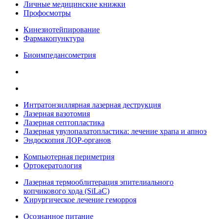
Личные медицинские книжки
Профосмотры
Кинезиотейпирование
Фармакопунктура
Биоимпедансометрия
Интратонзиллярная лазерная деструкция
Лазерная вазотомия
Лазерная септопластика
Лазерная увулопалатопластика: лечение храпа и апноэ
Эндоскопия ЛОР-органов
Компьютерная периметрия
Ортокератология
Лазерная термооблитерация эпителиального
копчикового хода (SiLaC)
Хирургическое лечение геморроя
Осознанное питание