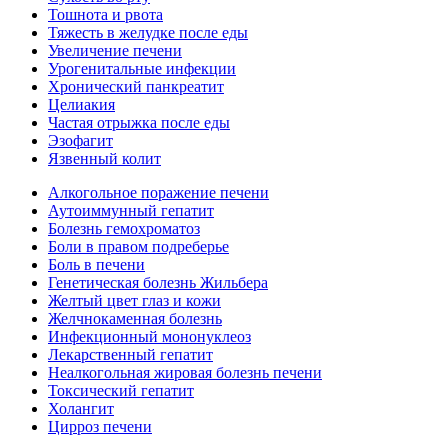
Тошнота и рвота
Тяжесть в желудке после еды
Увеличение печени
Урогенитальные инфекции
Хронический панкреатит
Целиакия
Частая отрыжка после еды
Эзофагит
Язвенный колит
Алкогольное поражение печени
Аутоиммунный гепатит
Болезнь гемохроматоз
Боли в правом подреберье
Боль в печени
Генетическая болезнь Жильбера
Желтый цвет глаз и кожи
Желчнокаменная болезнь
Инфекционный мононуклеоз
Лекарственный гепатит
Неалкогольная жировая болезнь печени
Токсический гепатит
Холангит
Цирроз печени