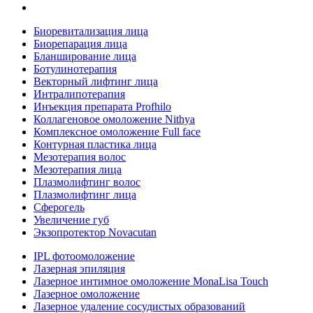
Биоревитализация лица
Биорепарация лица
Бланширование лица
Ботулинотерапия
Векторный лифтинг лица
Интралипотерапия
Инъекция препарата Profhilo
Коллагеновое омоложение Nithya
Комплексное омоложение Full face
Контурная пластика лица
Мезотерапия волос
Мезотерапия лица
Плазмолифтинг волос
Плазмолифтинг лица
Сферогель
Увеличение губ
Экзопротектор Novacutan
IPL фотоомоложение
Лазерная эпиляция
Лазерное интимное омоложение MonaLisa Touch
Лазерное омоложение
Лазерное удаление сосудистых образований