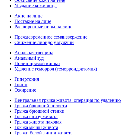
Обвисание кожи на теле
Увядание кожи лица
Акне на лице
Постакне на лице
Расширенные поры на лице
Преждевременное семяизвержение
Снижение либидо у мужчин
Анальная трещина
Анальный зуд
Полип прямой кишки
Удаление геморроя (геморроидэктомия)
Гипертония
Грипп
Ожирение
Вентральная грыжа живота: операция по удалению
Грыжа брюшной полости
Грыжа брюшной стенки
Грыжа внизу живота
Грыжа живота паховая
Грыжа мышц живота
Грыжи белой линии живота