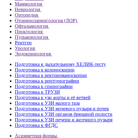
Маммология
Неврология
Ортопедия
Оториноларингология (ЛОР)
Офтальмология
Проктология
Пульмонология
Рентген
Урология
Эндокринология
Подготовка к дыхательному ХЕЛИК-тесту
Подготовка к колоноскопии
Подготовка к ректороманоскопии
Подготовка к рентгенографии
Подготовка к спирографии
Подготовка к ТРУЗИ
Подготовка к узи аорты и её ветвей
Подготовка к УЗИ малого таза
Подготовка к УЗИ мочевого пузыря и почек
Подготовка к УЗИ органов брюшной полости
Подготовка к УЗИ печени и желчного пузыря
Подготовка к ФГДС
Асимметрия формы