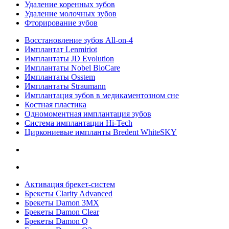
Удаление коренных зубов
Удаление молочных зубов
Фторирование зубов
Восстановление зубов All‑on‑4
Имплантат Lenmiriot
Имплантаты JD Evolution
Имплантаты Nobel BioСare
Имплантаты Osstem
Имплантаты Straumann
Имплантация зубов в медикаментозном сне
Костная пластика
Одномоментная имплантация зубов
Система имплантации Hi-Tech
Циркониевые импланты Bredent WhiteSKY
Активация брекет-систем
Брекеты Clarity Advanced
Брекеты Damon 3MX
Брекеты Damon Clear
Брекеты Damon Q