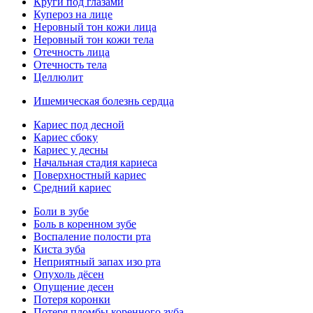
Круги под глазами
Купероз на лице
Неровный тон кожи лица
Неровный тон кожи тела
Отечность лица
Отечность тела
Целлюлит
Ишемическая болезнь сердца
Кариес под десной
Кариес сбоку
Кариес у десны
Начальная стадия кариеса
Поверхностный кариес
Средний кариес
Боли в зубе
Боль в коренном зубе
Воспаление полости рта
Киста зуба
Неприятный запах изо рта
Опухоль дёсен
Опущение десен
Потеря коронки
Потеря пломбы коренного зуба