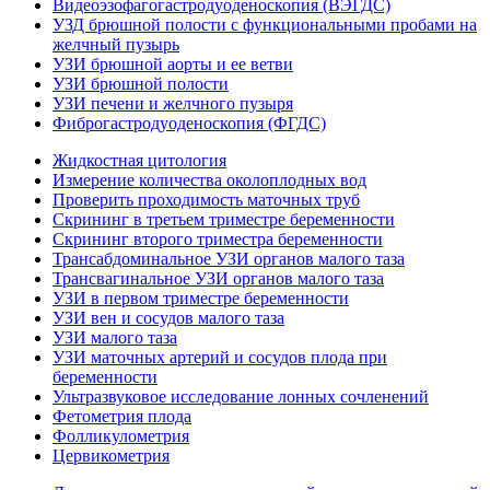
Видеоэзофагогастродуоденоскопия (ВЭГДС)
УЗД брюшной полости с функциональными пробами на
желчный пузырь
УЗИ брюшной аорты и ее ветви
УЗИ брюшной полости
УЗИ печени и желчного пузыря
Фиброгастродуоденоскопия (ФГДС)
Жидкостная цитология
Измерение количества околоплодных вод
Проверить проходимость маточных труб
Скрининг в третьем триместре беременности
Скрининг второго триместра беременности
Трансабдоминальное УЗИ органов малого таза
Трансвагинальное УЗИ органов малого таза
УЗИ в первом триместре беременности
УЗИ вен и сосудов малого таза
УЗИ малого таза
УЗИ маточных артерий и сосудов плода при
беременности
Ультразвуковое исследование лонных сочленений
Фетометрия плода
Фолликулометрия
Цервикометрия