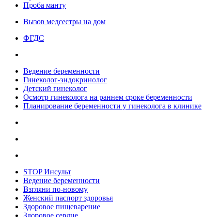
Проба манту
Вызов медсестры на дом
ФГДС
Ведение беременности
Гинеколог-эндокринолог
Детский гинеколог
Осмотр гинеколога на раннем сроке беременности
Планирование беременности у гинеколога в клинике
STOP Инсульт
Ведение беременности
Взгляни по-новому
Женский паспорт здоровья
Здоровое пищеварение
Здоровое сердце