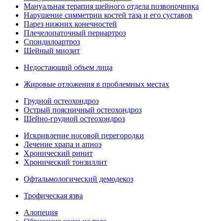
Мануальная терапия шейного отдела позвоночника
Нарушение симметрии костей таза и его суставов
Парез нижних конечностей
Плечелопаточный периартроз
Спондилоартроз
Шейный миозит
Недостающий объем лица
Жировые отложения в проблемных местах
Грудной остеохондроз
Острый поясничный остеохондроз
Шейно-грудной остеохондроз
Искривление носовой перегородки
Лечение храпа и апноэ
Хронический ринит
Хронический тонзиллит
Офтальмологический демодекоз
Трофическая язва
Алопеция