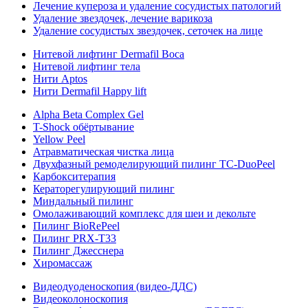
Лечение купероза и удаление сосудистых патологий
Удаление звездочек, лечение варикоза
Удаление сосудистых звездочек, сеточек на лице
Нитевой лифтинг Dermafil Boca
Нитевой лифтинг тела
Нити Aptos
Нити Dermafil Happy lift
Alpha Beta Complex Gel
T-Shock обёртывание
Yellow Peel
Атравматическая чистка лица
Двухфазный ремоделирующий пилинг TC-DuoPeel
Карбокситерапия
Кераторегулирующий пилинг
Миндальный пилинг
Омолаживающий комплекс для шеи и декольте
Пилинг BioRePeel
Пилинг PRX-T33
Пилинг Джесснера
Хиромассаж
Видеодуоденоскопия (видео-ДДС)
Видеоколоноскопия