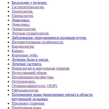
Бесплодие у мужчин
Гастроэнтерология
Гепатология
Гинекология
Демодекоз
Демодекоз
Дерматология
Детская стоматология
Заболевания, передающиеся половым путем
Индивидуальные особенности
Кардиология
Кариес
Коренные зубы
Лечение боли в ногах
Лечение гастрита
Неврология и мануальная терапия
Недостающий объем
Несовершенства фигуры
Остеохондроз
Оториноларинголог (ЛОР)
Офтальмология
Потемнение кожи (коричневые пятна) в области
внутренней лодыжки
Признаки старения
Проблемная кожа