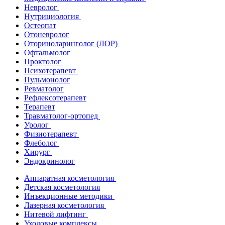
Невролог
Нутрициология
Остеопат
Отоневролог
Оториноларинголог (ЛОР)
Офтальмолог
Проктолог
Психотерапевт
Пульмонолог
Ревматолог
Рефлексотерапевт
Терапевт
Травматолог-ортопед
Уролог
Физиотерапевт
Флеболог
Хирург
Эндокринолог
Аппаратная косметология
Детская косметология
Инъекционные методики
Лазерная косметология
Нитевой лифтинг
Уходовые комплексы