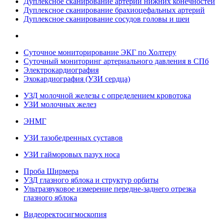
Дуплексное сканирование артерий нижних конечностей
Дуплексное сканирование брахиоцефальных артерий
Дуплексное сканирование сосудов головы и шеи
Суточное мониторирование ЭКГ по Холтеру
Суточный мониторинг артериального давления в СПб
Электрокардиография
Эхокардиография (УЗИ сердца)
УЗД молочной железы с определением кровотока
УЗИ молочных желез
ЭНМГ
УЗИ тазобедренных суставов
УЗИ гайморовых пазух носа
Проба Ширмера
УЗД глазного яблока и структур орбиты
Ультразвуковое измерение передне-заднего отрезка
глазного яблока
Видеоректосигмоскопия