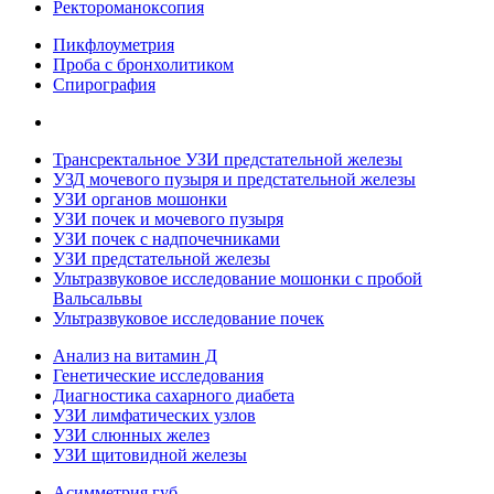
Ректороманоксопия
Пикфлоуметрия
Проба с бронхолитиком
Спирография
Трансректальное УЗИ предстательной железы
УЗД мочевого пузыря и предстательной железы
УЗИ органов мошонки
УЗИ почек и мочевого пузыря
УЗИ почек с надпочечниками
УЗИ предстательной железы
Ультразвуковое исследование мошонки с пробой
Вальсальвы
Ультразвуковое исследование почек
Анализ на витамин Д
Генетические исследования
Диагностика сахарного диабета
УЗИ лимфатических узлов
УЗИ слюнных желез
УЗИ щитовидной железы
Асимметрия губ