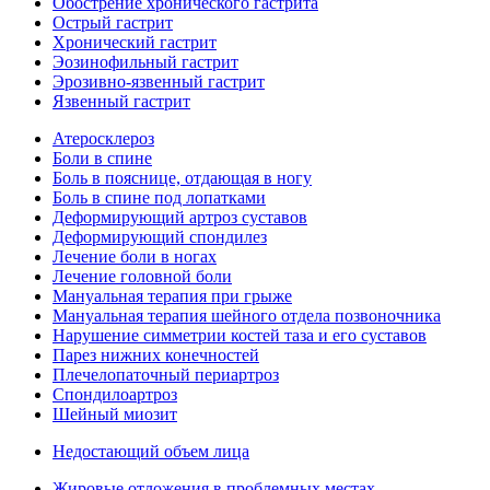
Обострение хронического гастрита
Острый гастрит
Хронический гастрит
Эозинофильный гастрит
Эрозивно-язвенный гастрит
Язвенный гастрит
Атеросклероз
Боли в спине
Боль в пояснице, отдающая в ногу
Боль в спине под лопатками
Деформирующий артроз суставов
Деформирующий спондилез
Лечение боли в ногах
Лечение головной боли
Мануальная терапия при грыже
Мануальная терапия шейного отдела позвоночника
Нарушение симметрии костей таза и его суставов
Парез нижних конечностей
Плечелопаточный периартроз
Спондилоартроз
Шейный миозит
Недостающий объем лица
Жировые отложения в проблемных местах