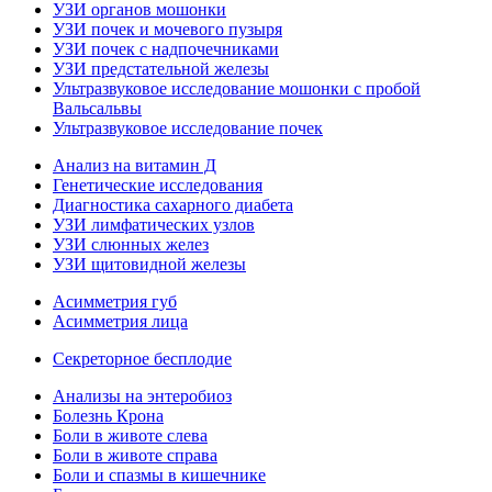
УЗИ органов мошонки
УЗИ почек и мочевого пузыря
УЗИ почек с надпочечниками
УЗИ предстательной железы
Ультразвуковое исследование мошонки с пробой
Вальсальвы
Ультразвуковое исследование почек
Анализ на витамин Д
Генетические исследования
Диагностика сахарного диабета
УЗИ лимфатических узлов
УЗИ слюнных желез
УЗИ щитовидной железы
Асимметрия губ
Асимметрия лица
Секреторное бесплодие
Анализы на энтеробиоз
Болезнь Крона
Боли в животе слева
Боли в животе справа
Боли и спазмы в кишечнике