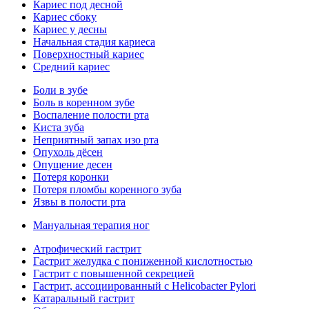
Кариес под десной
Кариес сбоку
Кариес у десны
Начальная стадия кариеса
Поверхностный кариес
Средний кариес
Боли в зубе
Боль в коренном зубе
Воспаление полости рта
Киста зуба
Неприятный запах изо рта
Опухоль дёсен
Опущение десен
Потеря коронки
Потеря пломбы коренного зуба
Язвы в полости рта
Мануальная терапия ног
Атрофический гастрит
Гастрит желудка с пониженной кислотностью
Гастрит с повышенной секрецией
Гастрит, ассоциированный с Helicobacter Pylori
Катаральный гастрит