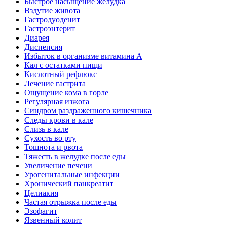
Быстрое насыщение желудка
Вздутие живота
Гастродуоденит
Гастроэнтерит
Диарея
Диспепсия
Избыток в организме витамина А
Кал с остатками пищи
Кислотный рефлюкс
Лечение гастрита
Ощущение кома в горле
Регулярная изжога
Синдром раздраженного кишечника
Следы крови в кале
Слизь в кале
Сухость во рту
Тошнота и рвота
Тяжесть в желудке после еды
Увеличение печени
Урогенитальные инфекции
Хронический панкреатит
Целиакия
Частая отрыжка после еды
Эзофагит
Язвенный колит