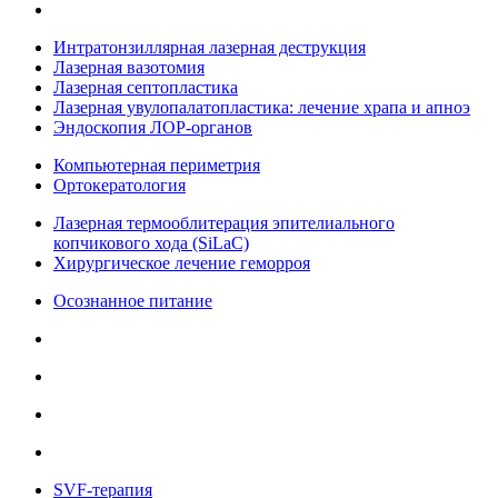
Интратонзиллярная лазерная деструкция
Лазерная вазотомия
Лазерная септопластика
Лазерная увулопалатопластика: лечение храпа и апноэ
Эндоскопия ЛОР-органов
Компьютерная периметрия
Ортокератология
Лазерная термооблитерация эпителиального
копчикового хода (SiLaC)
Хирургическое лечение геморроя
Осознанное питание
SVF-терапия