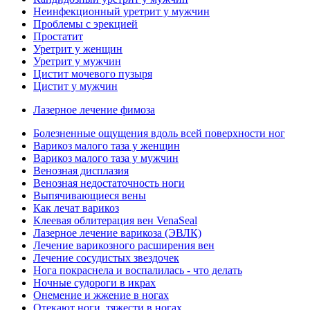
Неинфекционный уретрит у мужчин
Проблемы с эрекцией
Простатит
Уретрит у женщин
Уретрит у мужчин
Цистит мочевого пузыря
Цистит у мужчин
Лазерное лечение фимоза
Болезненные ощущения вдоль всей поверхности ног
Варикоз малого таза у женщин
Варикоз малого таза у мужчин
Венозная дисплазия
Венозная недостаточность ноги
Выпячивающиеся вены
Как лечат варикоз
Клеевая облитерация вен VenaSeal
Лазерное лечение варикоза (ЭВЛК)
Лечение варикозного расширения вен
Лечение сосудистых звездочек
Нога покраснела и воспалилась - что делать
Ночные судороги в икрах
Онемение и жжение в ногах
Отекают ноги, тяжести в ногах