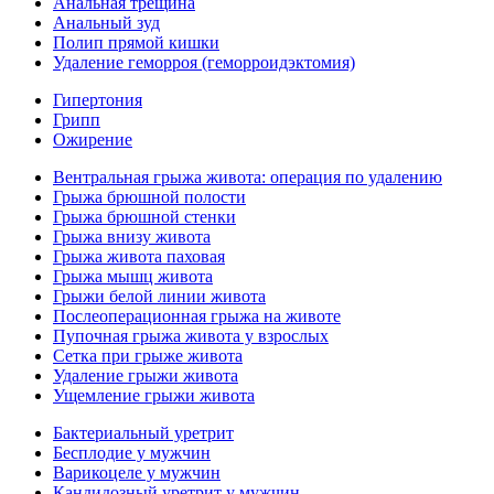
Анальная трещина
Анальный зуд
Полип прямой кишки
Удаление геморроя (геморроидэктомия)
Гипертония
Грипп
Ожирение
Вентральная грыжа живота: операция по удалению
Грыжа брюшной полости
Грыжа брюшной стенки
Грыжа внизу живота
Грыжа живота паховая
Грыжа мышц живота
Грыжи белой линии живота
Послеоперационная грыжа на животе
Пупочная грыжа живота у взрослых
Сетка при грыже живота
Удаление грыжи живота
Ущемление грыжи живота
Бактериальный уретрит
Бесплодие у мужчин
Варикоцеле у мужчин
Кандидозный уретрит у мужчин