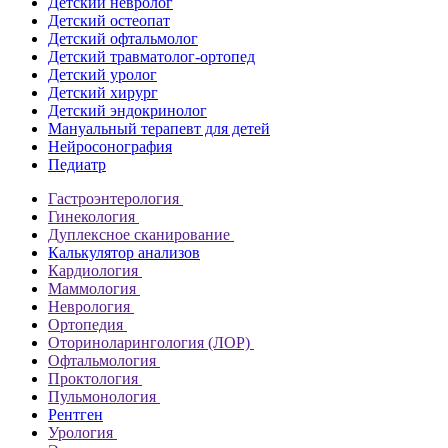
Детский невролог
Детский остеопат
Детский офтальмолог
Детский травматолог-ортопед
Детский уролог
Детский хирург
Детский эндокринолог
Мануальный терапевт для детей
Нейросонография
Педиатр
Гастроэнтерология
Гинекология
Дуплексное сканирование
Калькулятор анализов
Кардиология
Маммология
Неврология
Ортопедия
Оториноларингология (ЛОР)
Офтальмология
Проктология
Пульмонология
Рентген
Урология