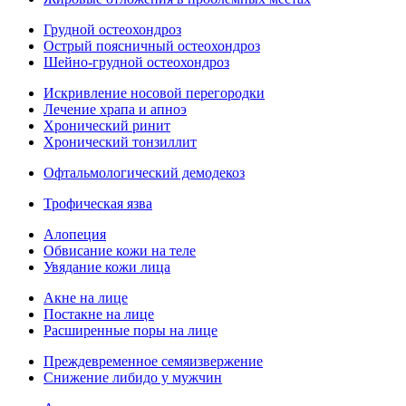
Грудной остеохондроз
Острый поясничный остеохондроз
Шейно-грудной остеохондроз
Искривление носовой перегородки
Лечение храпа и апноэ
Хронический ринит
Хронический тонзиллит
Офтальмологический демодекоз
Трофическая язва
Алопеция
Обвисание кожи на теле
Увядание кожи лица
Акне на лице
Постакне на лице
Расширенные поры на лице
Преждевременное семяизвержение
Снижение либидо у мужчин