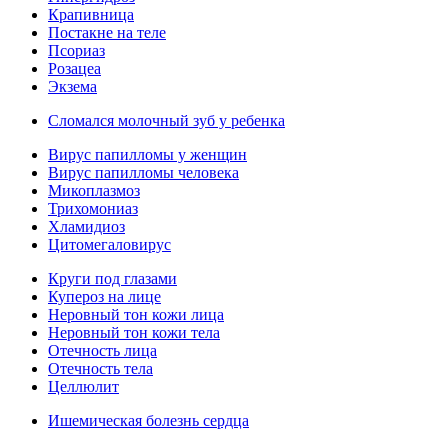
Крапивница
Постакне на теле
Псориаз
Розацеа
Экзема
Сломался молочный зуб у ребенка
Вирус папилломы у женщин
Вирус папилломы человека
Микоплазмоз
Трихомониаз
Хламидиоз
Цитомегаловирус
Круги под глазами
Купероз на лице
Неровный тон кожи лица
Неровный тон кожи тела
Отечность лица
Отечность тела
Целлюлит
Ишемическая болезнь сердца