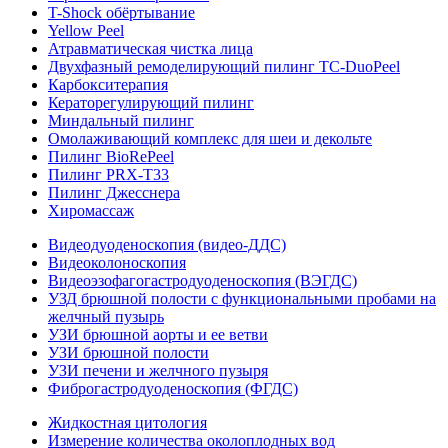
T-Shock обёртывание
Yellow Peel
Атравматическая чистка лица
Двухфазный ремоделирующий пилинг TC-DuoPeel
Карбокситерапия
Кераторегулирующий пилинг
Миндальный пилинг
Омолаживающий комплекс для шеи и декольте
Пилинг BioRePeel
Пилинг PRX-T33
Пилинг Джесснера
Хиромассаж
Видеодуоденоскопия (видео-ДДС)
Видеоколоноскопия
Видеоэзофагогастродуоденоскопия (ВЭГДС)
УЗД брюшной полости с функциональными пробами на
желчный пузырь
УЗИ брюшной аорты и ее ветви
УЗИ брюшной полости
УЗИ печени и желчного пузыря
Фиброгастродуоденоскопия (ФГДС)
Жидкостная цитология
Измерение количества околоплодных вод