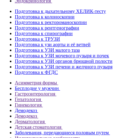
Эндокринология
Подготовка к дыхательному ХЕЛИК-тесту
Подготовка к колоноскопии
Подготовка к ректороманоскопии
Подготовка к рентгенографии
Подготовка к спирографии
Подготовка к ТРУЗИ
Подготовка к узи аорты и её ветвей
Подготовка к УЗИ малого таза
Подготовка к УЗИ мочевого пузыря и почек
Подготовка к УЗИ органов брюшной полости
Подготовка к УЗИ печени и желчного пузыря
Подготовка к ФГДС
Асимметрия формы
Бесплодие у мужчин
Гастроэнтерология
Гепатология
Гинекология
Демодекоз
Демодекоз
Дерматология
Детская стоматология
Заболевания, передающиеся половым путем