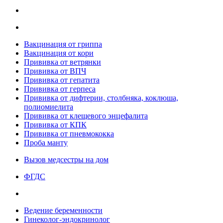
Вакцинация от гриппа
Вакцинация от кори
Прививка от ветрянки
Прививка от ВПЧ
Прививка от гепатита
Прививка от герпеса
Прививка от дифтерии, столбняка, коклюша,
полиомиелита
Прививка от клещевого энцефалита
Прививка от КПК
Прививка от пневмококка
Проба манту
Вызов медсестры на дом
ФГДС
Ведение беременности
Гинеколог-эндокринолог