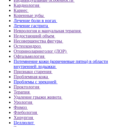
Индивидуальные особенности
Кардиология
Кариес
Коренные зубы
Лечение боли в ногах
Лечение гастрита
Неврология и мануальная терапия
Недостающий объем
Несовершенства фигуры
Остеохондроз
Оториноларинголог (ЛОР)
Офтальмология
Потемнение кожи (коричневые пятна) в области
внутренней лодыжки
Признаки старения
Проблемная кожа
Проблемы с эрекцией
Проктология
Терапия
Удаление грыжи живота
Урология
Фимоз
Флебология
Хирургия
Целлюлит