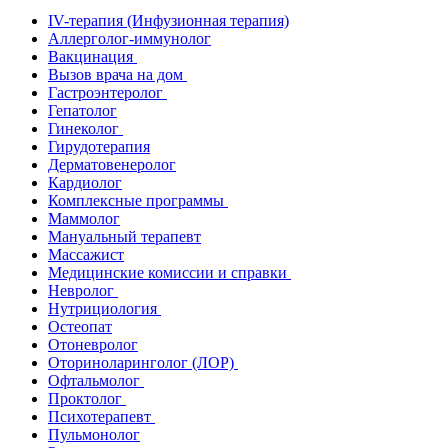
IV-терапия (Инфузионная терапия)
Аллерголог-иммунолог
Вакцинация
Вызов врача на дом
Гастроэнтеролог
Гепатолог
Гинеколог
Гирудотерапия
Дерматовенеролог
Кардиолог
Комплексные программы
Маммолог
Мануальный терапевт
Массажист
Медицинские комиссии и справки
Невролог
Нутрициология
Остеопат
Отоневролог
Оториноларинголог (ЛОР)
Офтальмолог
Проктолог
Психотерапевт
Пульмонолог