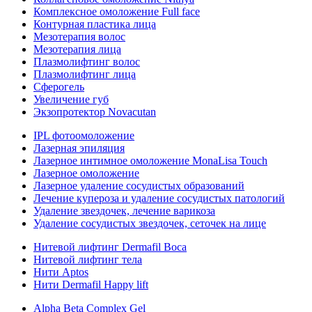
Комплексное омоложение Full face
Контурная пластика лица
Мезотерапия волос
Мезотерапия лица
Плазмолифтинг волос
Плазмолифтинг лица
Сферогель
Увеличение губ
Экзопротектор Novacutan
IPL фотоомоложение
Лазерная эпиляция
Лазерное интимное омоложение MonaLisa Touch
Лазерное омоложение
Лазерное удаление сосудистых образований
Лечение купероза и удаление сосудистых патологий
Удаление звездочек, лечение варикоза
Удаление сосудистых звездочек, сеточек на лице
Нитевой лифтинг Dermafil Boca
Нитевой лифтинг тела
Нити Aptos
Нити Dermafil Happy lift
Alpha Beta Complex Gel