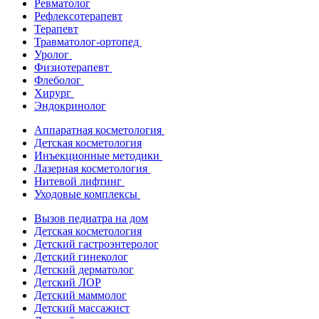
Ревматолог
Рефлексотерапевт
Терапевт
Травматолог-ортопед
Уролог
Физиотерапевт
Флеболог
Хирург
Эндокринолог
Аппаратная косметология
Детская косметология
Инъекционные методики
Лазерная косметология
Нитевой лифтинг
Уходовые комплексы
Вызов педиатра на дом
Детская косметология
Детский гастроэнтеролог
Детский гинеколог
Детский дерматолог
Детский ЛОР
Детский маммолог
Детский массажист