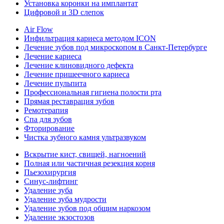
Установка коронки на имплантат
Цифровой и 3D слепок
Air Flow
Инфильтрация кариеса методом ICON
Лечение зубов под микроскопом в Санкт-Петербурге
Лечение кариеса
Лечение клиновидного дефекта
Лечение пришеечного кариеса
Лечение пульпита
Профессиональная гигиена полости рта
Прямая реставрация зубов
Ремотерапия
Спа для зубов
Фторирование
Чистка зубного камня ультразвуком
Вскрытие кист, свищей, нагноений
Полная или частичная резекция корня
Пьезохирургия
Синус-лифтинг
Удаление зуба
Удаление зуба мудрости
Удаление зубов под общим наркозом
Удаление экзостозов