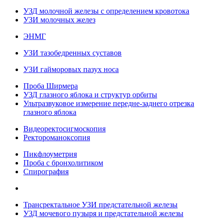
УЗД молочной железы с определением кровотока
УЗИ молочных желез
ЭНМГ
УЗИ тазобедренных суставов
УЗИ гайморовых пазух носа
Проба Ширмера
УЗД глазного яблока и структур орбиты
Ультразвуковое измерение передне-заднего отрезка
глазного яблока
Видеоректосигмоскопия
Ректороманоксопия
Пикфлоуметрия
Проба с бронхолитиком
Спирография
Трансректальное УЗИ предстательной железы
УЗД мочевого пузыря и предстательной железы