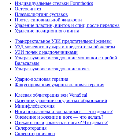
Индивидуальные стельки Formthotics
Остеосинтез
Плазмолифтинг суставов
Протез синовиальной жидкости
Удаление пластин, винтов и спиц после перелома
Удаление позиционного винта
Трансректальное УЗИ предстательной железы
УЗД мочевого пузыря и предстательной железы
УЗИ почек с надпочечниками
Ультразвуковое исследование мошонки с пробой
Вальсальвы
Ультразвуковое исследование почек
Ударно-волновая терапия
Фокусированная ударно-волновая терапия
Клеевая облитерация вен VenaSeal
Лазерное удаление сосудистых образований
Минифлебэктомия
Нога покраснела и воспалилась — что делать?
Онемение и жжение в ноге — что делать?
Отекают ноги, тяжесть в ногах? Что делать?
Склеротерапия
Склеротерапия вен