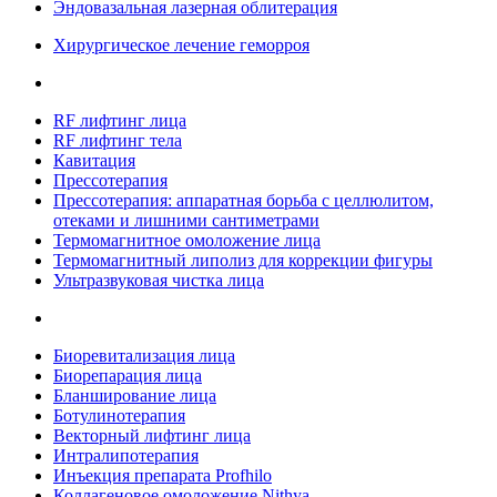
Эндовазальная лазерная облитерация
Хирургическое лечение геморроя
RF лифтинг лица
RF лифтинг тела
Кавитация
Прессотерапия
Прессотерапия: аппаратная борьба с целлюлитом,
отеками и лишними сантиметрами
Термомагнитное омоложение лица
Термомагнитный липолиз для коррекции фигуры
Ультразвуковая чистка лица
Биоревитализация лица
Биорепарация лица
Бланширование лица
Ботулинотерапия
Векторный лифтинг лица
Интралипотерапия
Инъекция препарата Profhilo
Коллагеновое омоложение Nithya