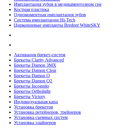
Имплантация зубов в медикаментозном сне
Костная пластика
Одномоментная имплантация зубов
Система имплантации Hi-Tech
Циркониевые импланты Bredent WhiteSKY
Активация брекет-систем
Брекеты Clarity Advanced
Брекеты Damon 3MX
Брекеты Damon Clear
Брекеты Damon Q
Брекеты Damon Q2
Брекеты Incognito
Брекеты Ortholight
Брекеты Victory
Индивидуальная капа
Установка брекетов
Установка ретейнеров, трейнеров
Установка съемных систем
Установка элайнеров