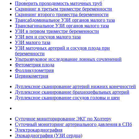
Проверить проходимость маточных труб
Скрининг в третьем триместре беременности
Скрининг второго триместра беременности
Трансабдоминальное УЗИ органов малого таза
Трансвагинальное УЗИ органов малого таза
УЗИ в первом триместре беременности
УЗИ вен и сосудов малого таза
УЗИ малого таза
УЗИ маточных артерий и сосудов плода при
беременности
Ультразвуковое исследование лонных сочленений
Фетометрия плода
Фолликулометрия
Цервикометрия
Дуплексное сканирование артерий нижних конечностей
Дуплексное сканирование брахиоцефальных артерий
Дуплексное сканирование сосудов головы и шеи
Суточное мониторирование ЭКГ по Холтеру
Суточный мониторинг артериального давления в СПб
Электрокардиография
Эхокардиография (УЗИ сердца)