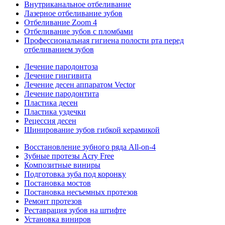
Внутриканальное отбеливание
Лазерное отбеливание зубов
Отбеливание Zoom 4
Отбеливание зубов с пломбами
Профессиональная гигиена полости рта перед
отбеливанием зубов
Лечение пародонтоза
Лечение гингивита
Лечение десен аппаратом Vector
Лечение пародонтита
Пластика десен
Пластика уздечки
Рецессия десен
Шинирование зубов гибкой керамикой
Восстановление зубного ряда All‑on‑4
Зубные протезы Acry Free
Композитные виниры
Подготовка зуба под коронку
Постановка мостов
Постановка несъемных протезов
Ремонт протезов
Реставрация зубов на штифте
Установка виниров