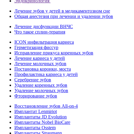
Эндокринология
Лечение зубов у детей в медикаментозном сне
Общая анестезия при лечении и удалении зубов
Лечение дисфункции ВНЧС
Что такое сплин-терапия
ICON инфильтрация кариеса
Герметизация фиссур
Исправление прикуса коренных зубов
Лечение кариеса у детей
Лечение молочных зубов
Постановка коронки, моста
Профилактика кариеса у детей
Серебрение зубов
Удаление коренных зубов
Удаление молочных зубов
Фторирование зубов
Восстановление зубов All‑on‑4
Имплантат Lenmiriot
Имплантаты JD Evolution
Имплантаты Nobel BioСare
Имплантаты Osstem
Имплантаты Straumann