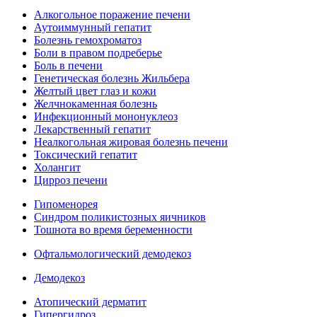
Алкогольное поражение печени
Аутоиммунный гепатит
Болезнь гемохроматоз
Боли в правом подреберье
Боль в печени
Генетическая болезнь Жильбера
Желтый цвет глаз и кожи
Желчнокаменная болезнь
Инфекционный мононуклеоз
Лекарственный гепатит
Неалкогольная жировая болезнь печени
Токсический гепатит
Холангит
Цирроз печени
Гипоменорея
Синдром поликистозных яичников
Тошнота во время беременности
Офтальмологический демодекоз
Демодекоз
Атопический дерматит
Гипергидроз