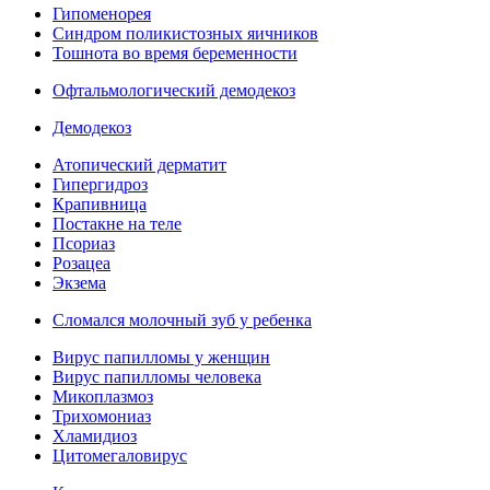
Гипоменорея
Синдром поликистозных яичников
Тошнота во время беременности
Офтальмологический демодекоз
Демодекоз
Атопический дерматит
Гипергидроз
Крапивница
Постакне на теле
Псориаз
Розацеа
Экзема
Сломался молочный зуб у ребенка
Вирус папилломы у женщин
Вирус папилломы человека
Микоплазмоз
Трихомониаз
Хламидиоз
Цитомегаловирус