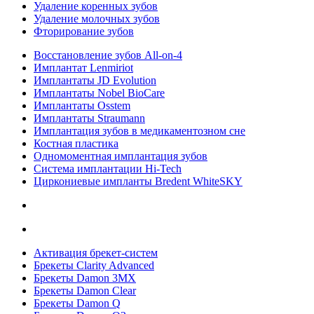
Удаление коренных зубов
Удаление молочных зубов
Фторирование зубов
Восстановление зубов All‑on‑4
Имплантат Lenmiriot
Имплантаты JD Evolution
Имплантаты Nobel BioСare
Имплантаты Osstem
Имплантаты Straumann
Имплантация зубов в медикаментозном сне
Костная пластика
Одномоментная имплантация зубов
Система имплантации Hi-Tech
Циркониевые импланты Bredent WhiteSKY
Активация брекет-систем
Брекеты Clarity Advanced
Брекеты Damon 3MX
Брекеты Damon Clear
Брекеты Damon Q