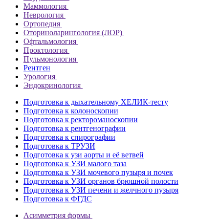
Маммология
Неврология
Ортопедия
Оториноларингология (ЛОР)
Офтальмология
Проктология
Пульмонология
Рентген
Урология
Эндокринология
Подготовка к дыхательному ХЕЛИК-тесту
Подготовка к колоноскопии
Подготовка к ректороманоскопии
Подготовка к рентгенографии
Подготовка к спирографии
Подготовка к ТРУЗИ
Подготовка к узи аорты и её ветвей
Подготовка к УЗИ малого таза
Подготовка к УЗИ мочевого пузыря и почек
Подготовка к УЗИ органов брюшной полости
Подготовка к УЗИ печени и желчного пузыря
Подготовка к ФГДС
Асимметрия формы