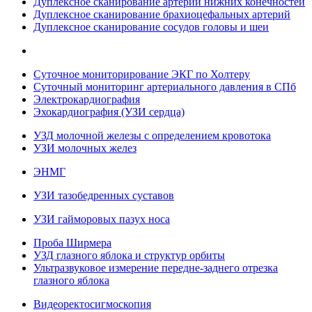
Дуплексное сканирование артерий нижних конечностей
Дуплексное сканирование брахиоцефальных артерий
Дуплексное сканирование сосудов головы и шеи
Суточное мониторирование ЭКГ по Холтеру
Суточный мониторинг артериального давления в СПб
Электрокардиография
Эхокардиография (УЗИ сердца)
УЗД молочной железы с определением кровотока
УЗИ молочных желез
ЭНМГ
УЗИ тазобедренных суставов
УЗИ гайморовых пазух носа
Проба Ширмера
УЗД глазного яблока и структур орбиты
Ультразвуковое измерение передне-заднего отрезка
глазного яблока
Видеоректосигмоскопия