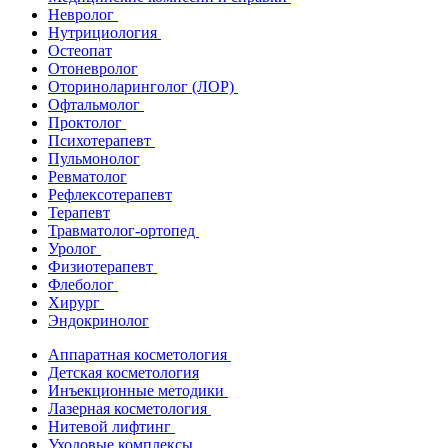
Невролог
Нутрициология
Остеопат
Отоневролог
Оториноларинголог (ЛОР)
Офтальмолог
Проктолог
Психотерапевт
Пульмонолог
Ревматолог
Рефлексотерапевт
Терапевт
Травматолог-ортопед
Уролог
Физиотерапевт
Флеболог
Хирург
Эндокринолог
Аппаратная косметология
Детская косметология
Инъекционные методики
Лазерная косметология
Нитевой лифтинг
Уходовые комплексы