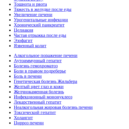
Тошнота и рвота
Тяжесть в желудке после еды
Увеличение печени
Урогенитальные инфекции
Хронический панкреатит
Целиакия
Частая отрыжка после еды
Эзофагит
Язвенный колит
Алкогольное поражение печени
Аутоиммунный гепатит
Болезнь гемохроматоз
Боли в правом подреберье
Боль в печени
Генетическая болезнь Жильбера
Желтый цвет глаз и кожи
Желчнокаменная болезнь
Инфекционный мононуклеоз
Лекарственный гепатит
Неалкогольная жировая болезнь печени
Токсический гепатит
Холангит
Цирроз печени