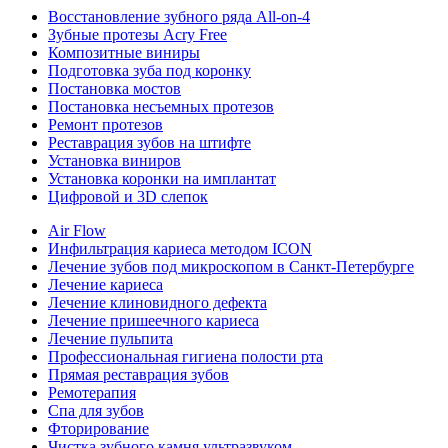
Восстановление зубного ряда All‑on‑4
Зубные протезы Acry Free
Композитные виниры
Подготовка зуба под коронку
Постановка мостов
Постановка несъемных протезов
Ремонт протезов
Реставрация зубов на штифте
Установка виниров
Установка коронки на имплантат
Цифровой и 3D слепок
Air Flow
Инфильтрация кариеса методом ICON
Лечение зубов под микроскопом в Санкт-Петербурге
Лечение кариеса
Лечение клиновидного дефекта
Лечение пришеечного кариеса
Лечение пульпита
Профессиональная гигиена полости рта
Прямая реставрация зубов
Ремотерапия
Спа для зубов
Фторирование
Чистка зубного камня ультразвуком