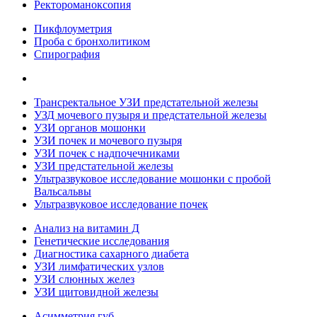
Ректороманоксопия
Пикфлоуметрия
Проба с бронхолитиком
Спирография
Трансректальное УЗИ предстательной железы
УЗД мочевого пузыря и предстательной железы
УЗИ органов мошонки
УЗИ почек и мочевого пузыря
УЗИ почек с надпочечниками
УЗИ предстательной железы
Ультразвуковое исследование мошонки с пробой
Вальсальвы
Ультразвуковое исследование почек
Анализ на витамин Д
Генетические исследования
Диагностика сахарного диабета
УЗИ лимфатических узлов
УЗИ слюнных желез
УЗИ щитовидной железы
Асимметрия губ