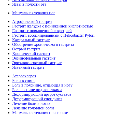
Язвы в полости рта
Мануальная терапия ног
Атрофический гастрит
Гастрит желудка с пониженной кислотностью
Гастрит с повышенной секрецией
Гастрит, ассоциированный с Helicobacter Pylori
Катаральный гастрит
Обострение хронического гастрита
Острый гастрит
Хронический гастрит
Эозинофильный гастрит
Эрозивно-язвенный гастрит
Язвенный гастрит
Атеросклероз
Боли в спине
Боль в пояснице, отдающая в ногу
Боль в спине под лопатками
Деформирующий артроз суставов
Деформирующий спондилез
Лечение боли в ногах
Лечение головной боли
Мануальная терапия при грыже