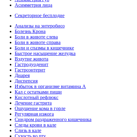
Асимметрия лица
Секреторное бесплодие
Анализы на энтеробиоз
Болезнь Крона
Боли в животе слева
Боли в животе справа
Боли и спазмы в кишечнике
Быстрое насыщение желудка
Вздутие живота
Гастродуоденит
Гастроэнтерит
Диарея
Диспепсия
Избыток в организме витамина А
Кал с остатками пищи
Кислотный рефлюкс
Лечение гастрита
Ощущение кома в горле
Регулярная изжога
Синдром раздраженного кишечника
Следы крови в кале
Слизь в кале
Сухость во рту