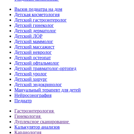
Вызов педиатра на дом
Детская косметология
Детский гастроэнтеролог
Детский гинеколог
Детский дерматолог
Детский ЛОР
Детский маммолог
Детский массажист
Детский невролог
Детский остеопат
Детский офтальмолог
Детский травматолог-ортопед
Детский уролог
Детский хирург
Детский эндокринолог
Мануальный терапевт для детей
Нейросонография
Педиатр
Гастроэнтерология
Гинекология
Дуплексное сканирование
Калькулятор анализов
Кардиология