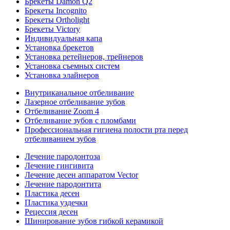
Брекеты Damon Q2
Брекеты Incognito
Брекеты Ortholight
Брекеты Victory
Индивидуальная капа
Установка брекетов
Установка ретейнеров, трейнеров
Установка съемных систем
Установка элайнеров
Внутриканальное отбеливание
Лазерное отбеливание зубов
Отбеливание Zoom 4
Отбеливание зубов с пломбами
Профессиональная гигиена полости рта перед
отбеливанием зубов
Лечение пародонтоза
Лечение гингивита
Лечение десен аппаратом Vector
Лечение пародонтита
Пластика десен
Пластика уздечки
Рецессия десен
Шинирование зубов гибкой керамикой