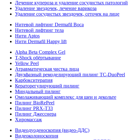
Лечение купероза и удаление сосудистых патологий
Удаление звездочек, лечение варикоза
Удаление сосудистых звездочек, сеточек на лице
Нитевой лифтинг Dermafil Boca
Нитевой лифтинг тела
Нити Aptos
Нити Dermafil Happy lift
Alpha Beta Complex Gel
T-Shock обёртывание
Yellow Peel
Атравматическая чистка лица
Двухфазный ремоделирующий пилинг TC-DuoPeel
Карбокситерапия
Кераторегулирующий пилинг
Миндальный пилинг
Омолаживающий комплекс для шеи и декольте
Пилинг BioRePeel
Пилинг PRX-T33
Пилинг Джесснера
Хиромассаж
Видеодуоденоскопия (видео-ДДС)
Видеоколоноскопия