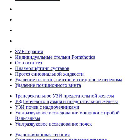
SVF-терапия
Индивидуальные стельки Formthotics
Остеосинтез
Плазмолифтинг суставов
Протез синовиальной жидкости
Удаление пластин, винтов и спиц после перелома
Удаление позиционного винта
Трансректальное УЗИ предстательной железы
УЗД мочевого пузыря и предстательной железы
УЗИ почек с надпочечниками
Ультразвуковое исследование мошонки с пробой
Вальсальвы
Ультразвуковое исследование почек
Ударно-волновая терапия