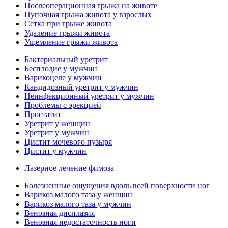
Послеоперационная грыжа на животе
Пупочная грыжа живота у взрослых
Сетка при грыже живота
Удаление грыжи живота
Ущемление грыжи живота
Бактериальный уретрит
Бесплодие у мужчин
Варикоцеле у мужчин
Кандидозный уретрит у мужчин
Неинфекционный уретрит у мужчин
Проблемы с эрекцией
Простатит
Уретрит у женщин
Уретрит у мужчин
Цистит мочевого пузыря
Цистит у мужчин
Лазерное лечение фимоза
Болезненные ощущения вдоль всей поверхности ног
Варикоз малого таза у женщин
Варикоз малого таза у мужчин
Венозная дисплазия
Венозная недостаточность ноги