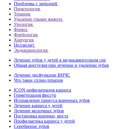
Проблемы с эрекцией
Проктология
Терапия
Удаление грыжи живота
Урология
Фимоз
Флебология
Хирургия
Целлюлит
Эндокринология
Лечение зубов у детей в медикаментозном сне
Общая анестезия при лечении и удалении зубов
Лечение дисфункции ВНЧС
Что такое сплин-терапия
ICON инфильтрация кариеса
Герметизация фиссур
Исправление прикуса коренных зубов
Лечение кариеса у детей
Лечение молочных зубов
Постановка коронки, моста
Профилактика кариеса у детей
Серебрение зубов