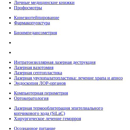
Личные медицинские книжки
Профосмотры
Кинезиотейпирование
Фармакопунктура
Биоимпедансометрия
Интратонзиллярная лазерная деструкция
Лазерная вазотомия
Лазерная септопластика
Лазерная увулопалатопластика: лечение храпа и апноэ
Эндоскопия ЛОР-органов
Компьютерная периметрия
Ортокератология
Лазерная термооблитерация эпителиального
копчикового хода (SiLaC)
Хирургическое лечение геморроя
Осознанное питание