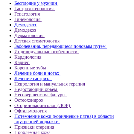
Бесплодие у мужчин
Гастроэнтерология
Гепатология
Гинекология
Демодекоз
Демодекоз
Дерматология
Детская стоматология
Заболевания, передающиеся половым путем
Индивидуальные особенности
Кардиология
Кариес
Коренные зубы
Лечение боли в ногах
Лечение гастрита
Неврология и мануальная терапия
Недостающий объем
Несовершенства фигуры
Остеохондроз
Оториноларинголог (ЛОР)
Офтальмология
Потемнение кожи (коричневые пятна) в области
внутренней лодыжки
Признаки старения
Проблемная кожа