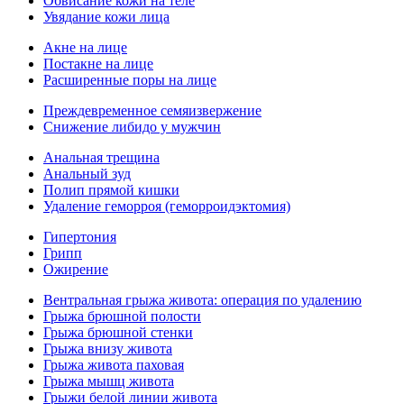
Обвисание кожи на теле
Увядание кожи лица
Акне на лице
Постакне на лице
Расширенные поры на лице
Преждевременное семяизвержение
Снижение либидо у мужчин
Анальная трещина
Анальный зуд
Полип прямой кишки
Удаление геморроя (геморроидэктомия)
Гипертония
Грипп
Ожирение
Вентральная грыжа живота: операция по удалению
Грыжа брюшной полости
Грыжа брюшной стенки
Грыжа внизу живота
Грыжа живота паховая
Грыжа мышц живота
Грыжи белой линии живота