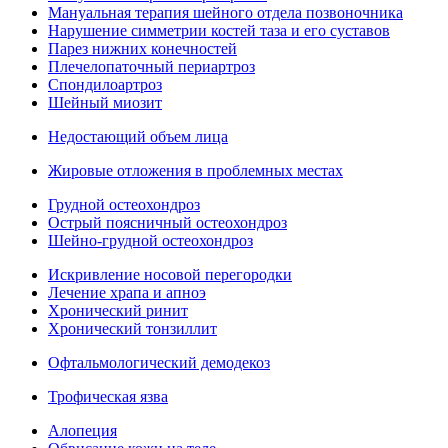
Мануальная терапия шейного отдела позвоночника
Нарушение симметрии костей таза и его суставов
Парез нижних конечностей
Плечелопаточный периартроз
Спондилоартроз
Шейный миозит
Недостающий объем лица
Жировые отложения в проблемных местах
Грудной остеохондроз
Острый поясничный остеохондроз
Шейно-грудной остеохондроз
Искривление носовой перегородки
Лечение храпа и апноэ
Хронический ринит
Хронический тонзиллит
Офтальмологический демодекоз
Трофическая язва
Алопеция