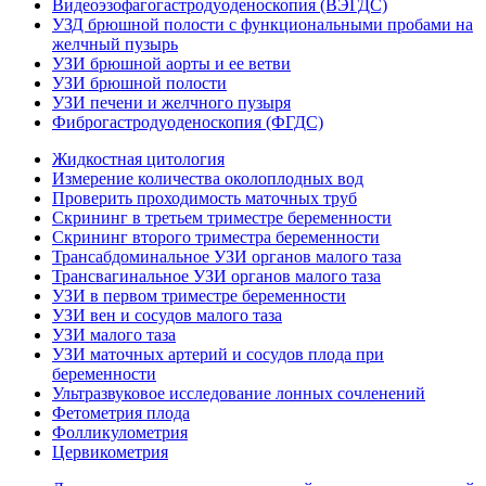
Видеоэзофагогастродуоденоскопия (ВЭГДС)
УЗД брюшной полости с функциональными пробами на
желчный пузырь
УЗИ брюшной аорты и ее ветви
УЗИ брюшной полости
УЗИ печени и желчного пузыря
Фиброгастродуоденоскопия (ФГДС)
Жидкостная цитология
Измерение количества околоплодных вод
Проверить проходимость маточных труб
Скрининг в третьем триместре беременности
Скрининг второго триместра беременности
Трансабдоминальное УЗИ органов малого таза
Трансвагинальное УЗИ органов малого таза
УЗИ в первом триместре беременности
УЗИ вен и сосудов малого таза
УЗИ малого таза
УЗИ маточных артерий и сосудов плода при
беременности
Ультразвуковое исследование лонных сочленений
Фетометрия плода
Фолликулометрия
Цервикометрия