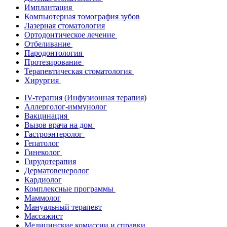
Имплантация
Компьютерная томография зубов
Лазерная стоматология
Ортодонтическое лечение
Отбеливание
Пародонтология
Протезирование
Терапевтическая стоматология
Хирургия
IV-терапия (Инфузионная терапия)
Аллерголог-иммунолог
Вакцинация
Вызов врача на дом
Гастроэнтеролог
Гепатолог
Гинеколог
Гирудотерапия
Дерматовенеролог
Кардиолог
Комплексные программы
Маммолог
Мануальный терапевт
Массажист
Медицинские комиссии и справки