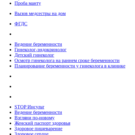
Проба манту
Вызов медсестры на дом
ФГДС
Ведение беременности
Гинеколог-эндокринолог
Детский гинеколог
Осмотр гинеколога на раннем сроке беременности
Планирование беременности у гинеколога в клинике
STOP Инсульт
Ведение беременности
Взгляни по-новому
Женский паспорт здоровья
Здоровое пищеварение
Здоровое сердце