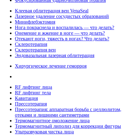
Фокусированная ударно-волновая терапия
Клеевая облитерация вен VenaSeal
Лазерное удаление сосудистых образований
Минифлебэктомия
Нога покраснела и воспалилась — что делать?
Онемение и жжение в ноге — что делать?
Отекают ноги, тяжесть в ногах? Что делать?
Склеротерапия
Склеротерапия вен
Эндовазальная лазерная облитерация
Хирургическое лечение геморроя
RF лифтинг лица
RF лифтинг тела
Кавитация
Прессотерапия
Прессотерапия: аппаратная борьба с целлюлитом,
отеками и лишними сантиметрами
Термомагнитное омоложение лица
Термомагнитный липолиз для коррекции фигуры
Ультразвуковая чистка лица