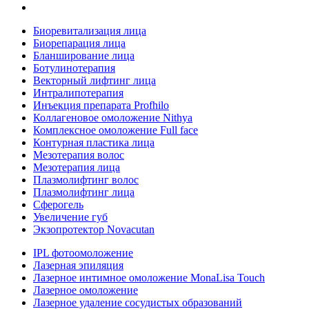
Биоревитализация лица
Биорепарация лица
Бланширование лица
Ботулинотерапия
Векторный лифтинг лица
Интралипотерапия
Инъекция препарата Profhilo
Коллагеновое омоложение Nithya
Комплексное омоложение Full face
Контурная пластика лица
Мезотерапия волос
Мезотерапия лица
Плазмолифтинг волос
Плазмолифтинг лица
Сферогель
Увеличение губ
Экзопротектор Novacutan
IPL фотоомоложение
Лазерная эпиляция
Лазерное интимное омоложение MonaLisa Touch
Лазерное омоложение
Лазерное удаление сосудистых образований