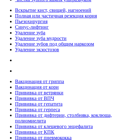
Вскрытие кист, свищей, нагноений
Полная или частичная резекция корня
Пьезохирургия
Синус-лифтинг
Удаление зуба
Удаление зуба мудрости
Удаление зубов под общим наркозом
Удаление экзостозов
Вакцинация от гриппа
Вакцинация от кори
Прививка от ветрянки
Прививка от ВПЧ
Прививка от гепатита
Прививка от герпеса
Прививка от дифтерии, столбняка, коклюша,
полиомиелита
Прививка от клещевого энцефалита
Прививка от КПК
Прививка от пневмококка