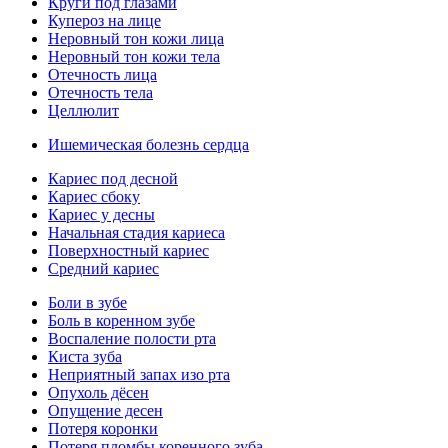
Круги под глазами
Купероз на лице
Неровный тон кожи лица
Неровный тон кожи тела
Отечность лица
Отечность тела
Целлюлит
Ишемическая болезнь сердца
Кариес под десной
Кариес сбоку
Кариес у десны
Начальная стадия кариеса
Поверхностный кариес
Средний кариес
Боли в зубе
Боль в коренном зубе
Воспаление полости рта
Киста зуба
Неприятный запах изо рта
Опухоль дёсен
Опущение десен
Потеря коронки
Потеря пломбы коренного зуба