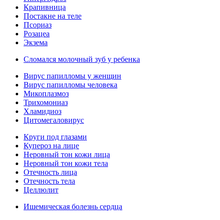
Крапивница
Постакне на теле
Псориаз
Розацеа
Экзема
Сломался молочный зуб у ребенка
Вирус папилломы у женщин
Вирус папилломы человека
Микоплазмоз
Трихомониаз
Хламидиоз
Цитомегаловирус
Круги под глазами
Купероз на лице
Неровный тон кожи лица
Неровный тон кожи тела
Отечность лица
Отечность тела
Целлюлит
Ишемическая болезнь сердца