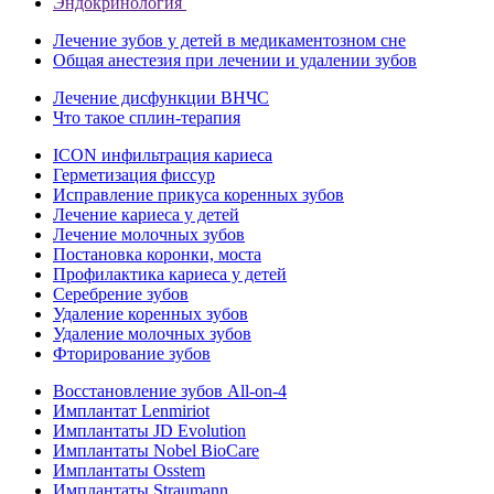
Эндокринология
Лечение зубов у детей в медикаментозном сне
Общая анестезия при лечении и удалении зубов
Лечение дисфункции ВНЧС
Что такое сплин-терапия
ICON инфильтрация кариеса
Герметизация фиссур
Исправление прикуса коренных зубов
Лечение кариеса у детей
Лечение молочных зубов
Постановка коронки, моста
Профилактика кариеса у детей
Серебрение зубов
Удаление коренных зубов
Удаление молочных зубов
Фторирование зубов
Восстановление зубов All‑on‑4
Имплантат Lenmiriot
Имплантаты JD Evolution
Имплантаты Nobel BioСare
Имплантаты Osstem
Имплантаты Straumann