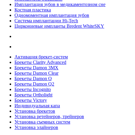
Имплантация зубов в медикаментозном сне
Костная пластика
Одномоментная имплантация зубов
Система имплантации Hi-Tech
Циркониевые импланты Bredent WhiteSKY
Активация брекет-систем
Брекеты Clarity Advanced
Брекеты Damon 3MX
Брекеты Damon Clear
Брекеты Damon Q
Брекеты Damon Q2
Брекеты Incognito
Брекеты Ortholight
Брекеты Victory
Индивидуальная капа
Установка брекетов
Установка ретейнеров, трейнеров
Установка съемных систем
Установка элайнеров