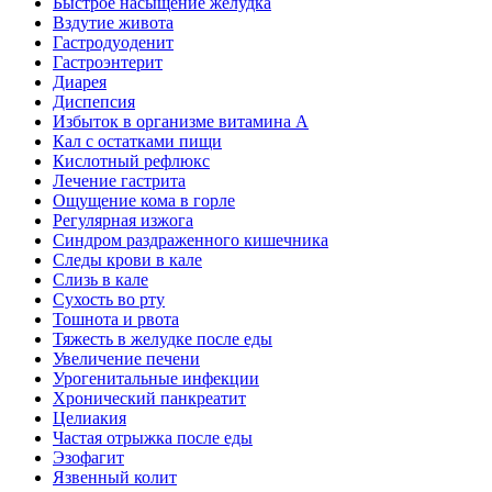
Быстрое насыщение желудка
Вздутие живота
Гастродуоденит
Гастроэнтерит
Диарея
Диспепсия
Избыток в организме витамина А
Кал с остатками пищи
Кислотный рефлюкс
Лечение гастрита
Ощущение кома в горле
Регулярная изжога
Синдром раздраженного кишечника
Следы крови в кале
Слизь в кале
Сухость во рту
Тошнота и рвота
Тяжесть в желудке после еды
Увеличение печени
Урогенитальные инфекции
Хронический панкреатит
Целиакия
Частая отрыжка после еды
Эзофагит
Язвенный колит