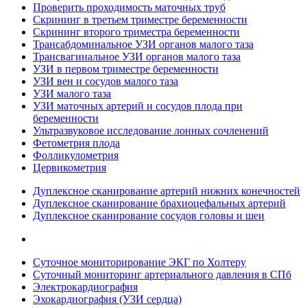
Проверить проходимость маточных труб
Скрининг в третьем триместре беременности
Скрининг второго триместра беременности
Трансабдоминальное УЗИ органов малого таза
Трансвагинальное УЗИ органов малого таза
УЗИ в первом триместре беременности
УЗИ вен и сосудов малого таза
УЗИ малого таза
УЗИ маточных артерий и сосудов плода при
беременности
Ультразвуковое исследование лонных сочленений
Фетометрия плода
Фолликулометрия
Цервикометрия
Дуплексное сканирование артерий нижних конечностей
Дуплексное сканирование брахиоцефальных артерий
Дуплексное сканирование сосудов головы и шеи
Суточное мониторирование ЭКГ по Холтеру
Суточный мониторинг артериального давления в СПб
Электрокардиография
Эхокардиография (УЗИ сердца)