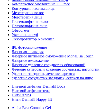
Комплексное омоложение Full face
Контурная пластика лица
Мезотерапия волос
Мезотерапия лица
Плазмолифтинг волос
Плазмолифтинг лица
Сферогель
Увеличение губ
Экзопротектор Novacutan
IPL фотоомоложение
Лазерная эпиляция
Лазерное интимное омоложение MonaLisa Touch
Лазерное омоложение
Лазерное удаление сосудистых образований
Лечение купероза и удаление сосудистых патологий
Удаление звездочек, лечение варикоза
Удаление сосудистых звездочек, сеточек на лице
Нитевой лифтинг Dermafil Boca
Нитевой лифтинг тела
Нити Aptos
Нити Dermafil Happy lift
Alpha Beta Complex Gel