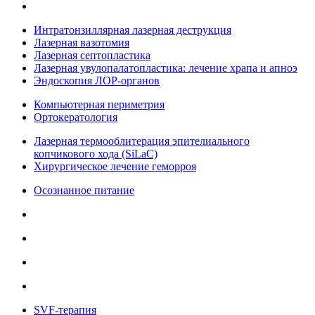
Интратонзиллярная лазерная деструкция
Лазерная вазотомия
Лазерная септопластика
Лазерная увулопалатопластика: лечение храпа и апноэ
Эндоскопия ЛОР-органов
Компьютерная периметрия
Ортокератология
Лазерная термооблитерация эпителиального
копчикового хода (SiLaC)
Хирургическое лечение геморроя
Осознанное питание
SVF-терапия