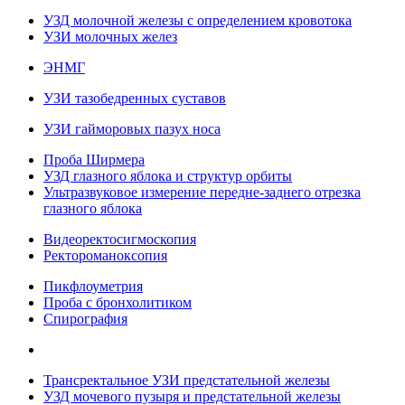
УЗД молочной железы с определением кровотока
УЗИ молочных желез
ЭНМГ
УЗИ тазобедренных суставов
УЗИ гайморовых пазух носа
Проба Ширмера
УЗД глазного яблока и структур орбиты
Ультразвуковое измерение передне-заднего отрезка
глазного яблока
Видеоректосигмоскопия
Ректороманоксопия
Пикфлоуметрия
Проба с бронхолитиком
Спирография
Трансректальное УЗИ предстательной железы
УЗД мочевого пузыря и предстательной железы