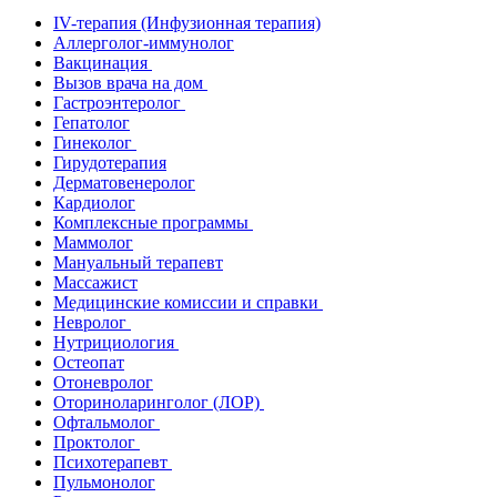
IV-терапия (Инфузионная терапия)
Аллерголог-иммунолог
Вакцинация
Вызов врача на дом
Гастроэнтеролог
Гепатолог
Гинеколог
Гирудотерапия
Дерматовенеролог
Кардиолог
Комплексные программы
Маммолог
Мануальный терапевт
Массажист
Медицинские комиссии и справки
Невролог
Нутрициология
Остеопат
Отоневролог
Оториноларинголог (ЛОР)
Офтальмолог
Проктолог
Психотерапевт
Пульмонолог