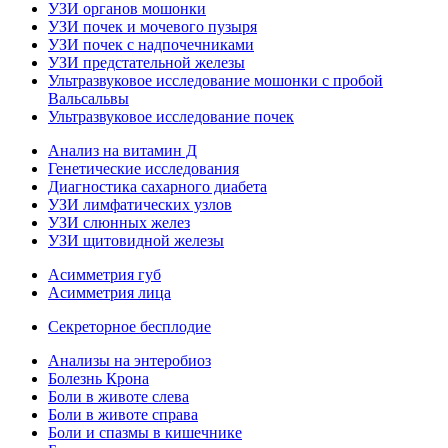
УЗИ органов мошонки
УЗИ почек и мочевого пузыря
УЗИ почек с надпочечниками
УЗИ предстательной железы
Ультразвуковое исследование мошонки с пробой
Вальсальвы
Ультразвуковое исследование почек
Анализ на витамин Д
Генетические исследования
Диагностика сахарного диабета
УЗИ лимфатических узлов
УЗИ слюнных желез
УЗИ щитовидной железы
Асимметрия губ
Асимметрия лица
Секреторное бесплодие
Анализы на энтеробиоз
Болезнь Крона
Боли в животе слева
Боли в животе справа
Боли и спазмы в кишечнике