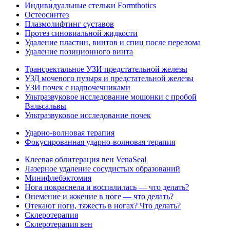
Индивидуальные стельки Formthotics
Остеосинтез
Плазмолифтинг суставов
Протез синовиальной жидкости
Удаление пластин, винтов и спиц после перелома
Удаление позиционного винта
Трансректальное УЗИ предстательной железы
УЗД мочевого пузыря и предстательной железы
УЗИ почек с надпочечниками
Ультразвуковое исследование мошонки с пробой
Вальсальвы
Ультразвуковое исследование почек
Ударно-волновая терапия
Фокусированная ударно-волновая терапия
Клеевая облитерация вен VenaSeal
Лазерное удаление сосудистых образований
Минифлебэктомия
Нога покраснела и воспалилась — что делать?
Онемение и жжение в ноге — что делать?
Отекают ноги, тяжесть в ногах? Что делать?
Склеротерапия
Склеротерапия вен