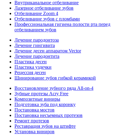
Внутриканальное отбеливание
Лазерное отбеливание зубов
Отбеливание Zoom 4
Отбеливание зубов с пломбами
Профессиональная гигиена полости рта перед
отбеливанием зубов
Лечение пародонтоза
Лечение гингивита
Лечение десен аппаратом Vector
Лечение пародонтита
Пластика десен
Пластика уздечки
Рецессия десен
Шинирование зубов гибкой керамикой
Восстановление зубного ряда All‑on‑4
Зубные протезы Acry Free
Композитные виниры
Подготовка зуба под коронку
Постановка мостов
Постановка несъемных протезов
Ремонт протезов
Реставрация зубов на штифте
Установка виниров