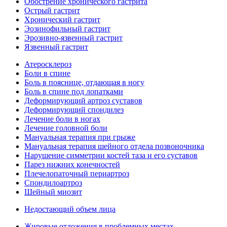
Обострение хронического гастрита
Острый гастрит
Хронический гастрит
Эозинофильный гастрит
Эрозивно-язвенный гастрит
Язвенный гастрит
Атеросклероз
Боли в спине
Боль в пояснице, отдающая в ногу
Боль в спине под лопатками
Деформирующий артроз суставов
Деформирующий спондилез
Лечение боли в ногах
Лечение головной боли
Мануальная терапия при грыже
Мануальная терапия шейного отдела позвоночника
Нарушение симметрии костей таза и его суставов
Парез нижних конечностей
Плечелопаточный периартроз
Спондилоартроз
Шейный миозит
Недостающий объем лица
Жировые отложения в проблемных местах