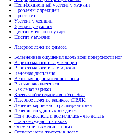
Неинфекционный уретрит у мужчин
Проблемы с эрекцией
Простатит
Уретрит у женщин
Уретрит у мужчин
Цистит мочевого пузыря
Цистит у мужчин
Лазерное лечение фимоза
Болезненные ощущения вдоль всей поверхности ног
Варикоз малого таза у женщин
Варикоз малого таза у мужчин
Венозная дисплазия
Венозная недостаточность ноги
Выпячивающиеся вены
Как лечат варикоз
Клеевая облитерация вен VenaSeal
Лазерное лечение варикоза (ЭВЛК)
Лечение варикозного расширения вен
Лечение сосудистых звездочек
Нога покраснела и воспалилась - что делать
Ночные судороги в икрах
Онемение и жжение в ногах
Отекают ноги, тяжести в ногах