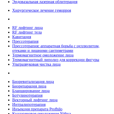
Эндовазальная лазерная облитерация
Хирургическое лечение геморроя
RF лифтинг лица
RF лифтинг тела
Кавитация
Прессотерапия
Прессотерапия: аппаратная борьба с целлюлитом,
отеками и лишними сантиметрами
Термомагнитное омоложение лица
Термомагнитный липолиз для коррекции фигуры
Ультразвуковая чистка лица
Биоревитализация лица
Биорепарация лица
Бланширование лица
Ботулинотерапия
Векторный лифтинг лица
Интралипотерапия
Инъекция препарата Profhilo
Коллагеновое омоложение Nithya