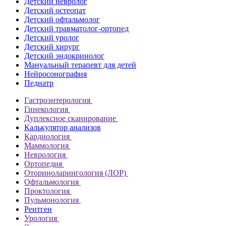
Детский невролог
Детский остеопат
Детский офтальмолог
Детский травматолог-ортопед
Детский уролог
Детский хирург
Детский эндокринолог
Мануальный терапевт для детей
Нейросонография
Педиатр
Гастроэнтерология
Гинекология
Дуплексное сканирование
Калькулятор анализов
Кардиология
Маммология
Неврология
Ортопедия
Оториноларингология (ЛОР)
Офтальмология
Проктология
Пульмонология
Рентген
Урология