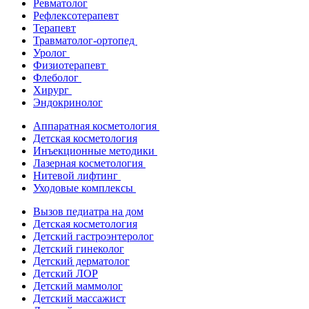
Ревматолог
Рефлексотерапевт
Терапевт
Травматолог-ортопед
Уролог
Физиотерапевт
Флеболог
Хирург
Эндокринолог
Аппаратная косметология
Детская косметология
Инъекционные методики
Лазерная косметология
Нитевой лифтинг
Уходовые комплексы
Вызов педиатра на дом
Детская косметология
Детский гастроэнтеролог
Детский гинеколог
Детский дерматолог
Детский ЛОР
Детский маммолог
Детский массажист