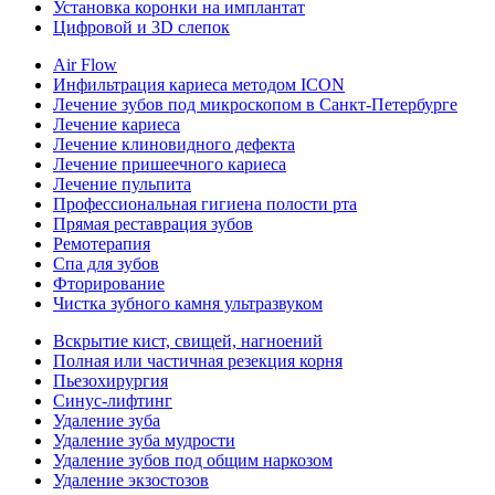
Установка коронки на имплантат
Цифровой и 3D слепок
Air Flow
Инфильтрация кариеса методом ICON
Лечение зубов под микроскопом в Санкт-Петербурге
Лечение кариеса
Лечение клиновидного дефекта
Лечение пришеечного кариеса
Лечение пульпита
Профессиональная гигиена полости рта
Прямая реставрация зубов
Ремотерапия
Спа для зубов
Фторирование
Чистка зубного камня ультразвуком
Вскрытие кист, свищей, нагноений
Полная или частичная резекция корня
Пьезохирургия
Синус-лифтинг
Удаление зуба
Удаление зуба мудрости
Удаление зубов под общим наркозом
Удаление экзостозов