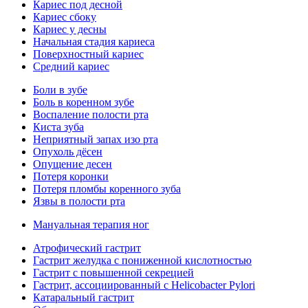
Кариес под десной
Кариес сбоку
Кариес у десны
Начальная стадия кариеса
Поверхностный кариес
Средний кариес
Боли в зубе
Боль в коренном зубе
Воспаление полости рта
Киста зуба
Неприятный запах изо рта
Опухоль дёсен
Опущение десен
Потеря коронки
Потеря пломбы коренного зуба
Язвы в полости рта
Мануальная терапия ног
Атрофический гастрит
Гастрит желудка с пониженной кислотностью
Гастрит с повышенной секрецией
Гастрит, ассоциированный с Helicobacter Pylori
Катаральный гастрит