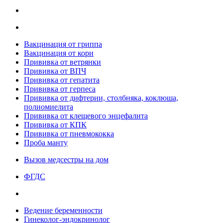
Вакцинация от гриппа
Вакцинация от кори
Прививка от ветрянки
Прививка от ВПЧ
Прививка от гепатита
Прививка от герпеса
Прививка от дифтерии, столбняка, коклюша,
полиомиелита
Прививка от клещевого энцефалита
Прививка от КПК
Прививка от пневмококка
Проба манту
Вызов медсестры на дом
ФГДС
Ведение беременности
Гинеколог-эндокринолог