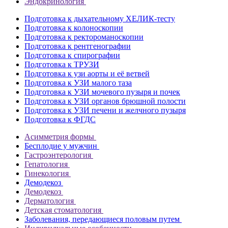
Эндокринология
Подготовка к дыхательному ХЕЛИК-тесту
Подготовка к колоноскопии
Подготовка к ректороманоскопии
Подготовка к рентгенографии
Подготовка к спирографии
Подготовка к ТРУЗИ
Подготовка к узи аорты и её ветвей
Подготовка к УЗИ малого таза
Подготовка к УЗИ мочевого пузыря и почек
Подготовка к УЗИ органов брюшной полости
Подготовка к УЗИ печени и желчного пузыря
Подготовка к ФГДС
Асимметрия формы
Бесплодие у мужчин
Гастроэнтерология
Гепатология
Гинекология
Демодекоз
Демодекоз
Дерматология
Детская стоматология
Заболевания, передающиеся половым путем