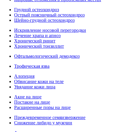
Грудной остеохондроз
Острый поясничный остеохондроз
Шейно-грудной остеохондроз
Искривление носовой перегородки
Лечение храпа и апноэ
Хронический ринит
Хронический тонзиллит
Офтальмологический демодекоз
Трофическая язва
Алопеция
Обвисание кожи на теле
Увядание кожи лица
Акне на лице
Постакне на лице
Расширенные поры на лице
Преждевременное семяизвержение
Снижение либидо у мужчин