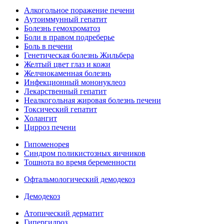
Алкогольное поражение печени
Аутоиммунный гепатит
Болезнь гемохроматоз
Боли в правом подреберье
Боль в печени
Генетическая болезнь Жильбера
Желтый цвет глаз и кожи
Желчнокаменная болезнь
Инфекционный мононуклеоз
Лекарственный гепатит
Неалкогольная жировая болезнь печени
Токсический гепатит
Холангит
Цирроз печени
Гипоменорея
Синдром поликистозных яичников
Тошнота во время беременности
Офтальмологический демодекоз
Демодекоз
Атопический дерматит
Гипергидроз