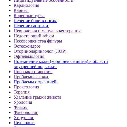
Индивидуальные особенности
Кардиология
Кариес
Коренные зубы
Лечение боли в ногах
Лечение гастрита
Неврология и мануальная терапия
Недостающий объем
Несовершенства фигуры
Остеохондроз
Оториноларинголог (ЛОР)
Офтальмология
Потемнение кожи (коричневые пятна) в области
внутренней лодыжки
Признаки старения
Проблемная кожа
Проблемы с эрекцией
Проктология
Терапия
Удаление грыжи живота
Урология
Фимоз
Флебология
Хирургия
Целлюлит