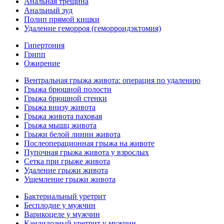
Анальная трещина
Анальный зуд
Полип прямой кишки
Удаление геморроя (геморроидэктомия)
Гипертония
Грипп
Ожирение
Вентральная грыжа живота: операция по удалению
Грыжа брюшной полости
Грыжа брюшной стенки
Грыжа внизу живота
Грыжа живота паховая
Грыжа мышц живота
Грыжи белой линии живота
Послеоперационная грыжа на животе
Пупочная грыжа живота у взрослых
Сетка при грыже живота
Удаление грыжи живота
Ущемление грыжи живота
Бактериальный уретрит
Бесплодие у мужчин
Варикоцеле у мужчин
Кандидозный уретрит у мужчин