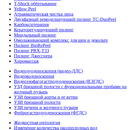
T-Shock обёртывание
Yellow Peel
Атравматическая чистка лица
Двухфазный ремоделирующий пилинг TC-DuoPeel
Карбокситерапия
Кераторегулирующий пилинг
Миндальный пилинг
Омолаживающий комплекс для шеи и декольте
Пилинг BioRePeel
Пилинг PRX-T33
Пилинг Джесснера
Хиромассаж
Видеодуоденоскопия (видео-ДДС)
Видеоколоноскопия
Видеоэзофагогастродуоденоскопия (ВЭГДС)
УЗД брюшной полости с функциональными пробами на
желчный пузырь
УЗИ брюшной аорты и ее ветви
УЗИ брюшной полости
УЗИ печени и желчного пузыря
Фиброгастродуоденоскопия (ФГДС)
Жидкостная цитология
Измерение количества околоплодных вод