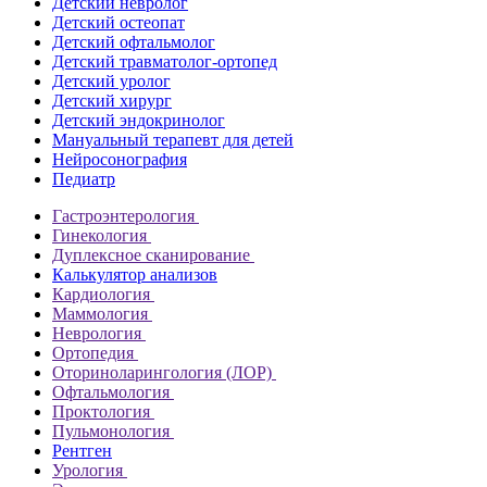
Детский невролог
Детский остеопат
Детский офтальмолог
Детский травматолог-ортопед
Детский уролог
Детский хирург
Детский эндокринолог
Мануальный терапевт для детей
Нейросонография
Педиатр
Гастроэнтерология
Гинекология
Дуплексное сканирование
Калькулятор анализов
Кардиология
Маммология
Неврология
Ортопедия
Оториноларингология (ЛОР)
Офтальмология
Проктология
Пульмонология
Рентген
Урология