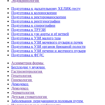
Эндокринология
Подготовка к дыхательному ХЕЛИК-тесту
Подготовка к колоноскопии
Подготовка к ректороманоскопии
Подготовка к рентгенографии
Подготовка к спирографии
Подготовка к ТРУЗИ
Подготовка к узи аорты и её ветвей
Подготовка к УЗИ малого таза
Подготовка к УЗИ мочевого пузыря и почек
Подготовка к УЗИ органов брюшной полости
Подготовка к УЗИ печени и желчного пузыря
Подготовка к ФГДС
Асимметрия формы
Бесплодие у мужчин
Гастроэнтерология
Гепатология
Гинекология
Демодекоз
Демодекоз
Дерматология
Детская стоматология
Заболевания, передающиеся половым путем