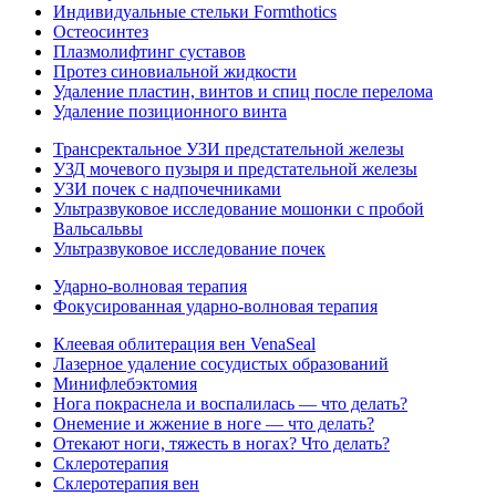
Индивидуальные стельки Formthotics
Остеосинтез
Плазмолифтинг суставов
Протез синовиальной жидкости
Удаление пластин, винтов и спиц после перелома
Удаление позиционного винта
Трансректальное УЗИ предстательной железы
УЗД мочевого пузыря и предстательной железы
УЗИ почек с надпочечниками
Ультразвуковое исследование мошонки с пробой
Вальсальвы
Ультразвуковое исследование почек
Ударно-волновая терапия
Фокусированная ударно-волновая терапия
Клеевая облитерация вен VenaSeal
Лазерное удаление сосудистых образований
Минифлебэктомия
Нога покраснела и воспалилась — что делать?
Онемение и жжение в ноге — что делать?
Отекают ноги, тяжесть в ногах? Что делать?
Склеротерапия
Склеротерапия вен