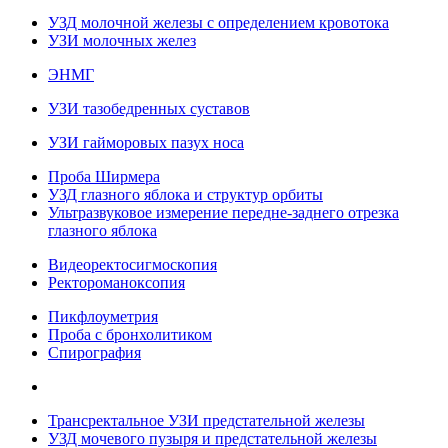
УЗД молочной железы с определением кровотока
УЗИ молочных желез
ЭНМГ
УЗИ тазобедренных суставов
УЗИ гайморовых пазух носа
Проба Ширмера
УЗД глазного яблока и структур орбиты
Ультразвуковое измерение передне-заднего отрезка
глазного яблока
Видеоректосигмоскопия
Ректороманоксопия
Пикфлоуметрия
Проба с бронхолитиком
Спирография
Трансректальное УЗИ предстательной железы
УЗД мочевого пузыря и предстательной железы