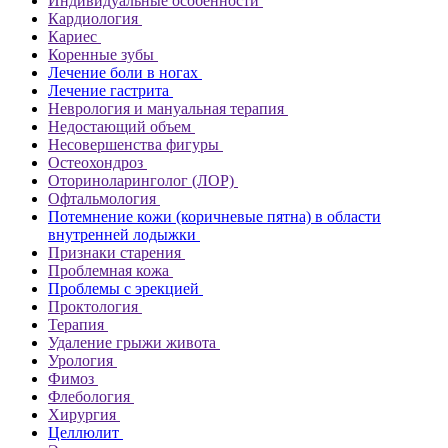
Индивидуальные особенности
Кардиология
Кариес
Коренные зубы
Лечение боли в ногах
Лечение гастрита
Неврология и мануальная терапия
Недостающий объем
Несовершенства фигуры
Остеохондроз
Оториноларинголог (ЛОР)
Офтальмология
Потемнение кожи (коричневые пятна) в области
внутренней лодыжки
Признаки старения
Проблемная кожа
Проблемы с эрекцией
Проктология
Терапия
Удаление грыжи живота
Урология
Фимоз
Флебология
Хирургия
Целлюлит