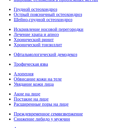
Грудной остеохондроз
Острый поясничный остеохондроз
Шейно-грудной остеохондроз
Искривление носовой перегородки
Лечение храпа и апноэ
Хронический ринит
Хронический тонзиллит
Офтальмологический демодекоз
Трофическая язва
Алопеция
Обвисание кожи на теле
Увядание кожи лица
Акне на лице
Постакне на лице
Расширенные поры на лице
Преждевременное семяизвержение
Снижение либидо у мужчин