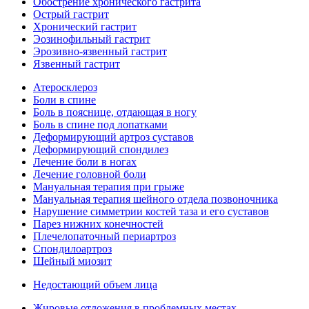
Обострение хронического гастрита
Острый гастрит
Хронический гастрит
Эозинофильный гастрит
Эрозивно-язвенный гастрит
Язвенный гастрит
Атеросклероз
Боли в спине
Боль в пояснице, отдающая в ногу
Боль в спине под лопатками
Деформирующий артроз суставов
Деформирующий спондилез
Лечение боли в ногах
Лечение головной боли
Мануальная терапия при грыже
Мануальная терапия шейного отдела позвоночника
Нарушение симметрии костей таза и его суставов
Парез нижних конечностей
Плечелопаточный периартроз
Спондилоартроз
Шейный миозит
Недостающий объем лица
Жировые отложения в проблемных местах