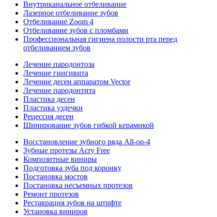
Внутриканальное отбеливание
Лазерное отбеливание зубов
Отбеливание Zoom 4
Отбеливание зубов с пломбами
Профессиональная гигиена полости рта перед
отбеливанием зубов
Лечение пародонтоза
Лечение гингивита
Лечение десен аппаратом Vector
Лечение пародонтита
Пластика десен
Пластика уздечки
Рецессия десен
Шинирование зубов гибкой керамикой
Восстановление зубного ряда All‑on‑4
Зубные протезы Acry Free
Композитные виниры
Подготовка зуба под коронку
Постановка мостов
Постановка несъемных протезов
Ремонт протезов
Реставрация зубов на штифте
Установка виниров