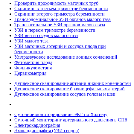
Проверить проходимость маточных труб
Скрининг в третьем триместре беременности
Скрининг второго триместра беременности
Трансабдоминальное УЗИ органов малого таза
Трансвагинальное УЗИ органов малого таза
УЗИ в первом триместре беременности
УЗИ вен и сосудов малого таза
УЗИ малого таза
УЗИ маточных артерий и сосудов плода при
беременности
Ультразвуковое исследование лонных сочленений
Фетометрия плода
Фолликулометрия
Цервикометрия
Дуплексное сканирование артерий нижних конечностей
Дуплексное сканирование брахиоцефальных артерий
Дуплексное сканирование сосудов головы и шеи
Суточное мониторирование ЭКГ по Холтеру
Суточный мониторинг артериального давления в СПб
Электрокардиография
Эхокардиография (УЗИ сердца)