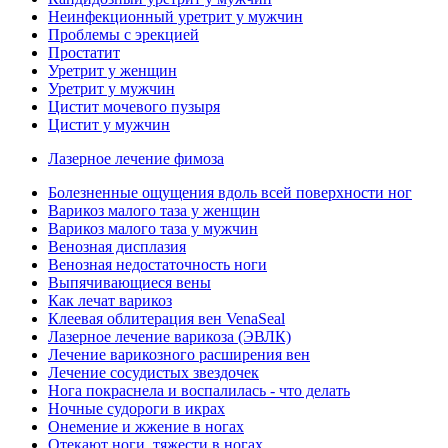
Неинфекционный уретрит у мужчин
Проблемы с эрекцией
Простатит
Уретрит у женщин
Уретрит у мужчин
Цистит мочевого пузыря
Цистит у мужчин
Лазерное лечение фимоза
Болезненные ощущения вдоль всей поверхности ног
Варикоз малого таза у женщин
Варикоз малого таза у мужчин
Венозная дисплазия
Венозная недостаточность ноги
Выпячивающиеся вены
Как лечат варикоз
Клеевая облитерация вен VenaSeal
Лазерное лечение варикоза (ЭВЛК)
Лечение варикозного расширения вен
Лечение сосудистых звездочек
Нога покраснела и воспалилась - что делать
Ночные судороги в икрах
Онемение и жжение в ногах
Отекают ноги, тяжести в ногах