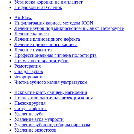
Установка коронки на имплантат
Цифровой и 3D слепок
Air Flow
Инфильтрация кариеса методом ICON
Лечение зубов под микроскопом в Санкт-Петербурге
Лечение кариеса
Лечение клиновидного дефекта
Лечение пришеечного кариеса
Лечение пульпита
Профессиональная гигиена полости рта
Прямая реставрация зубов
Ремотерапия
Спа для зубов
Фторирование
Чистка зубного камня ультразвуком
Вскрытие кист, свищей, нагноений
Полная или частичная резекция корня
Пьезохирургия
Синус-лифтинг
Удаление зуба
Удаление зуба мудрости
Удаление зубов под общим наркозом
Удаление экзостозов