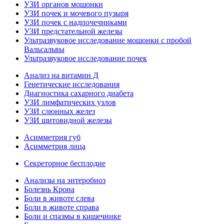
УЗИ органов мошонки
УЗИ почек и мочевого пузыря
УЗИ почек с надпочечниками
УЗИ предстательной железы
Ультразвуковое исследование мошонки с пробой
Вальсальвы
Ультразвуковое исследование почек
Анализ на витамин Д
Генетические исследования
Диагностика сахарного диабета
УЗИ лимфатических узлов
УЗИ слюнных желез
УЗИ щитовидной железы
Асимметрия губ
Асимметрия лица
Секреторное бесплодие
Анализы на энтеробиоз
Болезнь Крона
Боли в животе слева
Боли в животе справа
Боли и спазмы в кишечнике