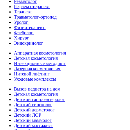
Ревматолог
Рефлексотерапевт
Терапевт
Травматолог-ортопед
Уролог
Физиотерапевт
Флеболог
Хирург
Эндокринолог
Аппаратная косметология
Детская косметология
Инъекционные методики
Лазерная косметология
Нитевой лифтинг
Уходовые комплексы
Вызов педиатра на дом
Детская косметология
Детский гастроэнтеролог
Детский гинеколог
Детский дерматолог
Детский ЛОР
Детский маммолог
Детский массажист