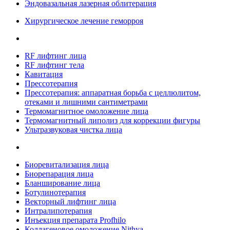
Эндовазальная лазерная облитерация
Хирургическое лечение геморроя
RF лифтинг лица
RF лифтинг тела
Кавитация
Прессотерапия
Прессотерапия: аппаратная борьба с целлюлитом,
отеками и лишними сантиметрами
Термомагнитное омоложение лица
Термомагнитный липолиз для коррекции фигуры
Ультразвуковая чистка лица
Биоревитализация лица
Биорепарация лица
Бланширование лица
Ботулинотерапия
Векторный лифтинг лица
Интралипотерапия
Инъекция препарата Profhilo
Коллагеновое омоложение Nithya