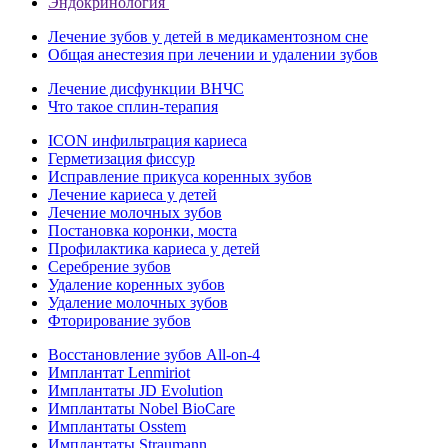
Эндокринология
Лечение зубов у детей в медикаментозном сне
Общая анестезия при лечении и удалении зубов
Лечение дисфункции ВНЧС
Что такое сплин-терапия
ICON инфильтрация кариеса
Герметизация фиссур
Исправление прикуса коренных зубов
Лечение кариеса у детей
Лечение молочных зубов
Постановка коронки, моста
Профилактика кариеса у детей
Серебрение зубов
Удаление коренных зубов
Удаление молочных зубов
Фторирование зубов
Восстановление зубов All‑on‑4
Имплантат Lenmiriot
Имплантаты JD Evolution
Имплантаты Nobel BioСare
Имплантаты Osstem
Имплантаты Straumann