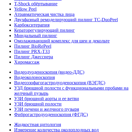
T-Shock обёртывание
Yellow Peel
Атравматическая чистка лица
Двухфазный ремоделирующий пилинг TC-DuoPeel
Карбокситерапия
Кераторегулирующий пилинг
Миндальный пилинг
Омолаживающий комплекс для шеи и декольте
Пилинг BioRePeel
Пилинг PRX-T33
Пилинг Джесснера
Хиромассаж
Видеодуоденоскопия (видео-ДДС)
Видеоколоноскопия
Видеоэзофагогастродуоденоскопия (ВЭГДС)
УЗД брюшной полости с функциональными пробами на
желчный пузырь
УЗИ брюшной аорты и ее ветви
УЗИ брюшной полости
УЗИ печени и желчного пузыря
Фиброгастродуоденоскопия (ФГДС)
Жидкостная цитология
Измерение количества околоплодных вод