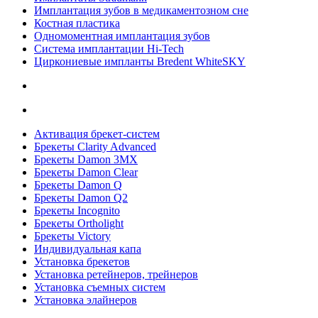
Имплантация зубов в медикаментозном сне
Костная пластика
Одномоментная имплантация зубов
Система имплантации Hi-Tech
Циркониевые импланты Bredent WhiteSKY
Активация брекет-систем
Брекеты Clarity Advanced
Брекеты Damon 3MX
Брекеты Damon Clear
Брекеты Damon Q
Брекеты Damon Q2
Брекеты Incognito
Брекеты Ortholight
Брекеты Victory
Индивидуальная капа
Установка брекетов
Установка ретейнеров, трейнеров
Установка съемных систем
Установка элайнеров