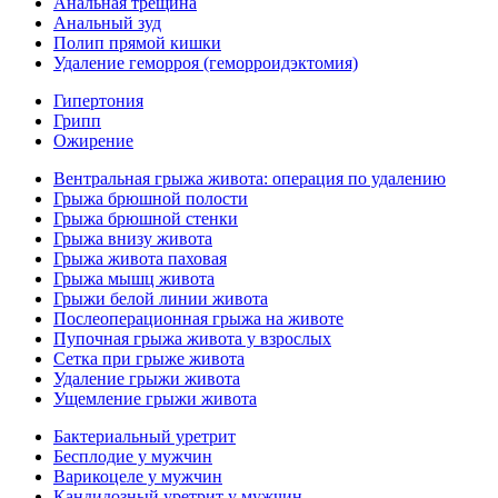
Анальная трещина
Анальный зуд
Полип прямой кишки
Удаление геморроя (геморроидэктомия)
Гипертония
Грипп
Ожирение
Вентральная грыжа живота: операция по удалению
Грыжа брюшной полости
Грыжа брюшной стенки
Грыжа внизу живота
Грыжа живота паховая
Грыжа мышц живота
Грыжи белой линии живота
Послеоперационная грыжа на животе
Пупочная грыжа живота у взрослых
Сетка при грыже живота
Удаление грыжи живота
Ущемление грыжи живота
Бактериальный уретрит
Бесплодие у мужчин
Варикоцеле у мужчин
Кандидозный уретрит у мужчин