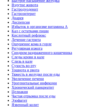
Быстрое насыщение желудка
Вздутие живота
Гастродуоденит
Гастроэнтерит
Диарея
Диспепсия
Избыток в организме витамина А
Кал с остатками пищи
Кислотный рефлюкс
Лечение гастрита
Ощущение кома в горле
Регулярная изжога
Синдром раздраженного кишечника
Следы крови в кале
Слизь в кале
Сухость во рту
Тошнота и рвота
Тяжесть в желудке после еды
Увеличение печени
Урогенитальные инфекции
Хронический панкреатит
Целиакия
Частая отрыжка после еды
Эзофагит
Язвенный колит