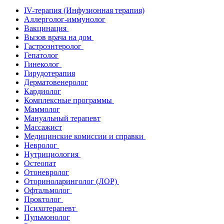
IV-терапия (Инфузионная терапия)
Аллерголог-иммунолог
Вакцинация
Вызов врача на дом
Гастроэнтеролог
Гепатолог
Гинеколог
Гирудотерапия
Дерматовенеролог
Кардиолог
Комплексные программы
Маммолог
Мануальный терапевт
Массажист
Медицинские комиссии и справки
Невролог
Нутрициология
Остеопат
Отоневролог
Оториноларинголог (ЛОР)
Офтальмолог
Проктолог
Психотерапевт
Пульмонолог