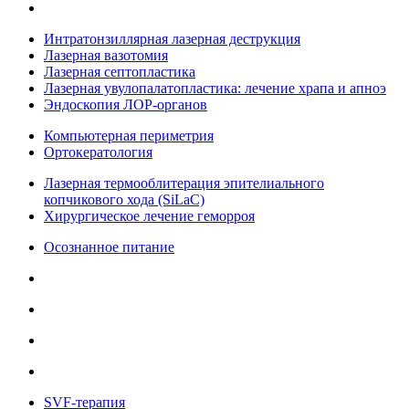
Интратонзиллярная лазерная деструкция
Лазерная вазотомия
Лазерная септопластика
Лазерная увулопалатопластика: лечение храпа и апноэ
Эндоскопия ЛОР-органов
Компьютерная периметрия
Ортокератология
Лазерная термооблитерация эпителиального
копчикового хода (SiLaC)
Хирургическое лечение геморроя
Осознанное питание
SVF-терапия