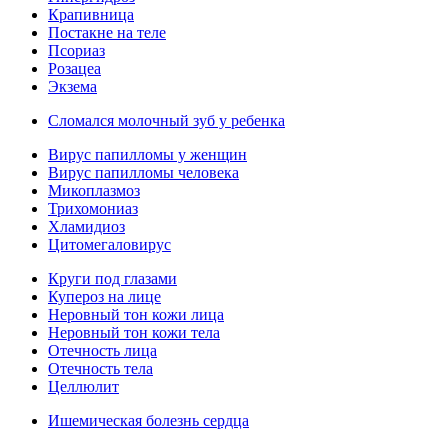
Крапивница
Постакне на теле
Псориаз
Розацеа
Экзема
Сломался молочный зуб у ребенка
Вирус папилломы у женщин
Вирус папилломы человека
Микоплазмоз
Трихомониаз
Хламидиоз
Цитомегаловирус
Круги под глазами
Купероз на лице
Неровный тон кожи лица
Неровный тон кожи тела
Отечность лица
Отечность тела
Целлюлит
Ишемическая болезнь сердца