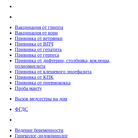
Вакцинация от гриппа
Вакцинация от кори
Прививка от ветрянки
Прививка от ВПЧ
Прививка от гепатита
Прививка от герпеса
Прививка от дифтерии, столбняка, коклюша,
полиомиелита
Прививка от клещевого энцефалита
Прививка от КПК
Прививка от пневмококка
Проба манту
Вызов медсестры на дом
ФГДС
Ведение беременности
Гинеколог-эндокринолог