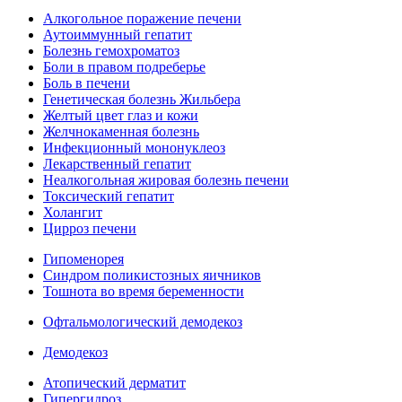
Алкогольное поражение печени
Аутоиммунный гепатит
Болезнь гемохроматоз
Боли в правом подреберье
Боль в печени
Генетическая болезнь Жильбера
Желтый цвет глаз и кожи
Желчнокаменная болезнь
Инфекционный мононуклеоз
Лекарственный гепатит
Неалкогольная жировая болезнь печени
Токсический гепатит
Холангит
Цирроз печени
Гипоменорея
Синдром поликистозных яичников
Тошнота во время беременности
Офтальмологический демодекоз
Демодекоз
Атопический дерматит
Гипергидроз