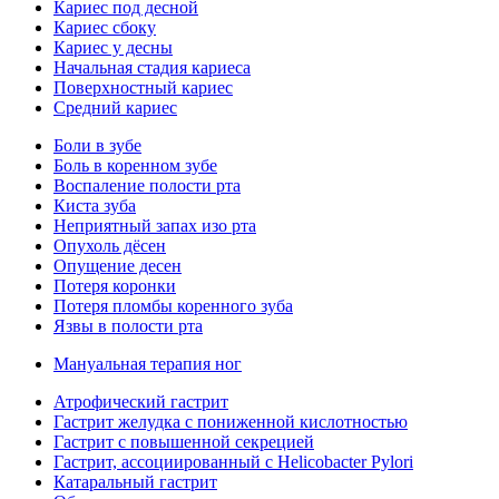
Кариес под десной
Кариес сбоку
Кариес у десны
Начальная стадия кариеса
Поверхностный кариес
Средний кариес
Боли в зубе
Боль в коренном зубе
Воспаление полости рта
Киста зуба
Неприятный запах изо рта
Опухоль дёсен
Опущение десен
Потеря коронки
Потеря пломбы коренного зуба
Язвы в полости рта
Мануальная терапия ног
Атрофический гастрит
Гастрит желудка с пониженной кислотностью
Гастрит с повышенной секрецией
Гастрит, ассоциированный с Helicobacter Pylori
Катаральный гастрит