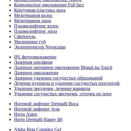
Комплексное омоложение Full face
Контурная пластика лица
Мезотерапия волос
Мезотерапия лица
Плазмолифтинг волос
Плазмолифтинг лица
Сферогель
Увеличение губ
Экзопротектор Novacutan
IPL фотоомоложение
Лазерная эпиляция
Лазерное интимное омоложение MonaLisa Touch
Лазерное омоложение
Лазерное удаление сосудистых образований
Лечение купероза и удаление сосудистых патологий
Удаление звездочек, лечение варикоза
Удаление сосудистых звездочек, сеточек на лице
Нитевой лифтинг Dermafil Boca
Нитевой лифтинг тела
Нити Aptos
Нити Dermafil Happy lift
Alpha Beta Complex Gel