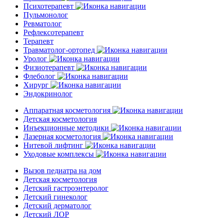
Психотерапевт
Пульмонолог
Ревматолог
Рефлексотерапевт
Терапевт
Травматолог-ортопед
Уролог
Физиотерапевт
Флеболог
Хирург
Эндокринолог
Аппаратная косметология
Детская косметология
Инъекционные методики
Лазерная косметология
Нитевой лифтинг
Уходовые комплексы
Вызов педиатра на дом
Детская косметология
Детский гастроэнтеролог
Детский гинеколог
Детский дерматолог
Детский ЛОР