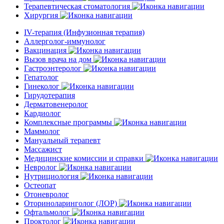
Терапевтическая стоматология
Хирургия
IV-терапия (Инфузионная терапия)
Аллерголог-иммунолог
Вакцинация
Вызов врача на дом
Гастроэнтеролог
Гепатолог
Гинеколог
Гирудотерапия
Дерматовенеролог
Кардиолог
Комплексные программы
Маммолог
Мануальный терапевт
Массажист
Медицинские комиссии и справки
Невролог
Нутрициология
Остеопат
Отоневролог
Оториноларинголог (ЛОР)
Офтальмолог
Проктолог