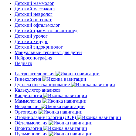
Детский маммолог
Детский массажист
Детский невролог
Детский остеопат
Детский офтальмолог
Детский травматолог-ортопед
Детский уролог
Детский хирург
Детский эндокринолог
Мануальный терапевт для детей
Нейросонография
Педиатр
Гастроэнтерология
Гинекология
Дуплексное сканирование
Калькулятор анализов
Кардиология
Маммология
Неврология
Ортопедия
Оториноларингология (ЛОР)
Офтальмология
Проктология
Пульмонология