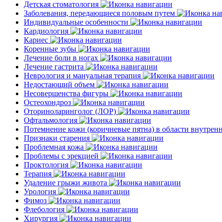
Детская стоматология
Заболевания, передающиеся половым путем
Индивидуальные особенности
Кардиология
Кариес
Коренные зубы
Лечение боли в ногах
Лечение гастрита
Неврология и мануальная терапия
Недостающий объем
Несовершенства фигуры
Остеохондроз
Оториноларинголог (ЛОР)
Офтальмология
Потемнение кожи (коричневые пятна) в области внутре
Признаки старения
Проблемная кожа
Проблемы с эрекцией
Проктология
Терапия
Удаление грыжи живота
Урология
Фимоз
Флебология
Хирургия