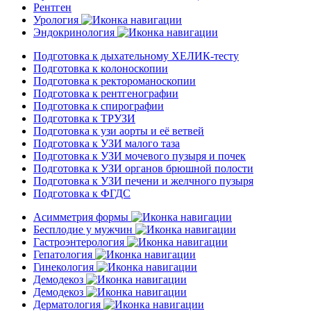
Рентген
Урология
Эндокринология
Подготовка к дыхательному ХЕЛИК-тесту
Подготовка к колоноскопии
Подготовка к ректороманоскопии
Подготовка к рентгенографии
Подготовка к спирографии
Подготовка к ТРУЗИ
Подготовка к узи аорты и её ветвей
Подготовка к УЗИ малого таза
Подготовка к УЗИ мочевого пузыря и почек
Подготовка к УЗИ органов брюшной полости
Подготовка к УЗИ печени и желчного пузыря
Подготовка к ФГДС
Асимметрия формы
Бесплодие у мужчин
Гастроэнтерология
Гепатология
Гинекология
Демодекоз
Демодекоз
Дерматология