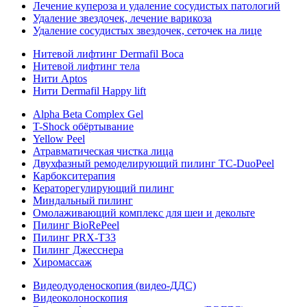
Лечение купероза и удаление сосудистых патологий
Удаление звездочек, лечение варикоза
Удаление сосудистых звездочек, сеточек на лице
Нитевой лифтинг Dermafil Boca
Нитевой лифтинг тела
Нити Aptos
Нити Dermafil Happy lift
Alpha Beta Complex Gel
T-Shock обёртывание
Yellow Peel
Атравматическая чистка лица
Двухфазный ремоделирующий пилинг TC-DuoPeel
Карбокситерапия
Кераторегулирующий пилинг
Миндальный пилинг
Омолаживающий комплекс для шеи и декольте
Пилинг BioRePeel
Пилинг PRX-T33
Пилинг Джесснера
Хиромассаж
Видеодуоденоскопия (видео-ДДС)
Видеоколоноскопия