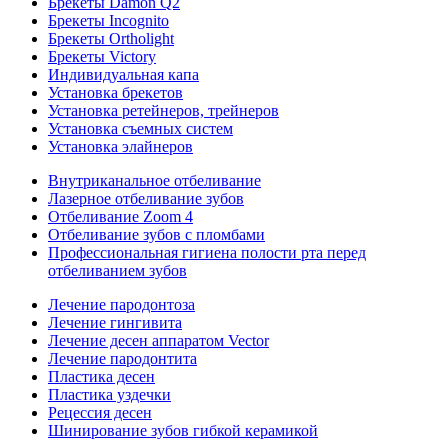
Брекеты Damon Q2
Брекеты Incognito
Брекеты Ortholight
Брекеты Victory
Индивидуальная капа
Установка брекетов
Установка ретейнеров, трейнеров
Установка съемных систем
Установка элайнеров
Внутриканальное отбеливание
Лазерное отбеливание зубов
Отбеливание Zoom 4
Отбеливание зубов с пломбами
Профессиональная гигиена полости рта перед
отбеливанием зубов
Лечение пародонтоза
Лечение гингивита
Лечение десен аппаратом Vector
Лечение пародонтита
Пластика десен
Пластика уздечки
Рецессия десен
Шинирование зубов гибкой керамикой