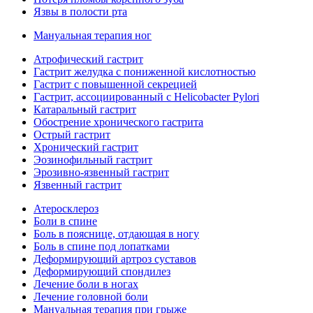
Язвы в полости рта
Мануальная терапия ног
Атрофический гастрит
Гастрит желудка с пониженной кислотностью
Гастрит с повышенной секрецией
Гастрит, ассоциированный с Helicobacter Pylori
Катаральный гастрит
Обострение хронического гастрита
Острый гастрит
Хронический гастрит
Эозинофильный гастрит
Эрозивно-язвенный гастрит
Язвенный гастрит
Атеросклероз
Боли в спине
Боль в пояснице, отдающая в ногу
Боль в спине под лопатками
Деформирующий артроз суставов
Деформирующий спондилез
Лечение боли в ногах
Лечение головной боли
Мануальная терапия при грыже