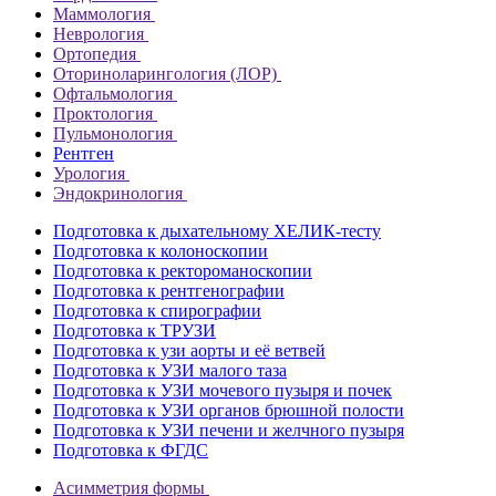
Маммология
Неврология
Ортопедия
Оториноларингология (ЛОР)
Офтальмология
Проктология
Пульмонология
Рентген
Урология
Эндокринология
Подготовка к дыхательному ХЕЛИК-тесту
Подготовка к колоноскопии
Подготовка к ректороманоскопии
Подготовка к рентгенографии
Подготовка к спирографии
Подготовка к ТРУЗИ
Подготовка к узи аорты и её ветвей
Подготовка к УЗИ малого таза
Подготовка к УЗИ мочевого пузыря и почек
Подготовка к УЗИ органов брюшной полости
Подготовка к УЗИ печени и желчного пузыря
Подготовка к ФГДС
Асимметрия формы