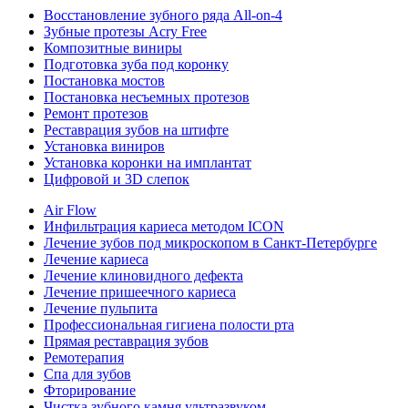
Восстановление зубного ряда All‑on‑4
Зубные протезы Acry Free
Композитные виниры
Подготовка зуба под коронку
Постановка мостов
Постановка несъемных протезов
Ремонт протезов
Реставрация зубов на штифте
Установка виниров
Установка коронки на имплантат
Цифровой и 3D слепок
Air Flow
Инфильтрация кариеса методом ICON
Лечение зубов под микроскопом в Санкт-Петербурге
Лечение кариеса
Лечение клиновидного дефекта
Лечение пришеечного кариеса
Лечение пульпита
Профессиональная гигиена полости рта
Прямая реставрация зубов
Ремотерапия
Спа для зубов
Фторирование
Чистка зубного камня ультразвуком