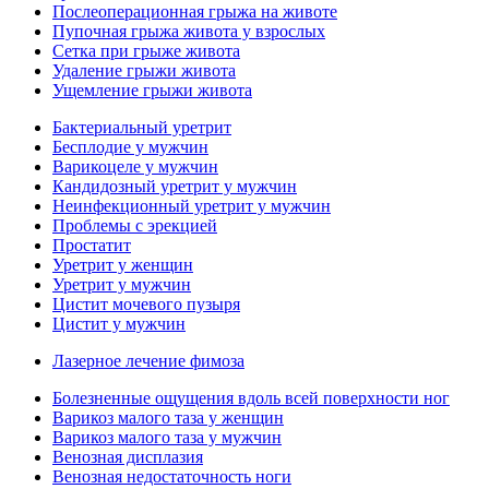
Послеоперационная грыжа на животе
Пупочная грыжа живота у взрослых
Сетка при грыже живота
Удаление грыжи живота
Ущемление грыжи живота
Бактериальный уретрит
Бесплодие у мужчин
Варикоцеле у мужчин
Кандидозный уретрит у мужчин
Неинфекционный уретрит у мужчин
Проблемы с эрекцией
Простатит
Уретрит у женщин
Уретрит у мужчин
Цистит мочевого пузыря
Цистит у мужчин
Лазерное лечение фимоза
Болезненные ощущения вдоль всей поверхности ног
Варикоз малого таза у женщин
Варикоз малого таза у мужчин
Венозная дисплазия
Венозная недостаточность ноги