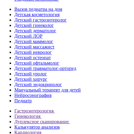
Вызов педиатра на дом
Детская косметология
Детский гастроэнтеролог
Детский гинеколог
Детский дерматолог
Детский ЛОР
Детский маммолог
Детский массажист
Детский невролог
Детский остеопат
Детский офтальмолог
Детский травматолог-ортопед
Детский уролог
Детский хирург
Детский эндокринолог
Мануальный терапевт для детей
Нейросонография
Педиатр
Гастроэнтерология
Гинекология
Дуплексное сканирование
Калькулятор анализов
Кардиология