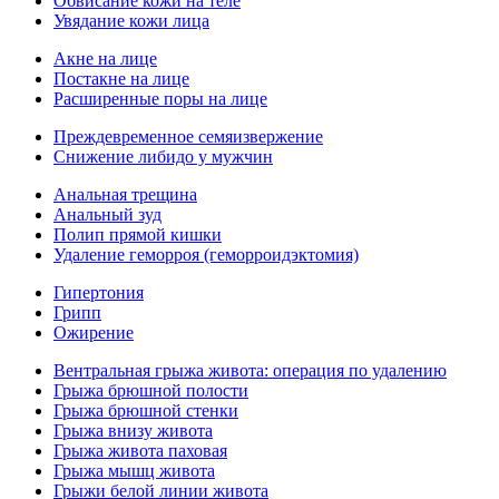
Обвисание кожи на теле
Увядание кожи лица
Акне на лице
Постакне на лице
Расширенные поры на лице
Преждевременное семяизвержение
Снижение либидо у мужчин
Анальная трещина
Анальный зуд
Полип прямой кишки
Удаление геморроя (геморроидэктомия)
Гипертония
Грипп
Ожирение
Вентральная грыжа живота: операция по удалению
Грыжа брюшной полости
Грыжа брюшной стенки
Грыжа внизу живота
Грыжа живота паховая
Грыжа мышц живота
Грыжи белой линии живота