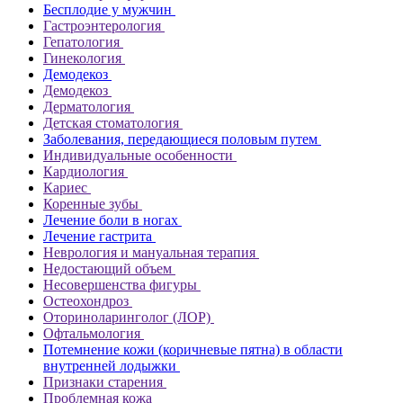
Бесплодие у мужчин
Гастроэнтерология
Гепатология
Гинекология
Демодекоз
Демодекоз
Дерматология
Детская стоматология
Заболевания, передающиеся половым путем
Индивидуальные особенности
Кардиология
Кариес
Коренные зубы
Лечение боли в ногах
Лечение гастрита
Неврология и мануальная терапия
Недостающий объем
Несовершенства фигуры
Остеохондроз
Оториноларинголог (ЛОР)
Офтальмология
Потемнение кожи (коричневые пятна) в области
внутренней лодыжки
Признаки старения
Проблемная кожа