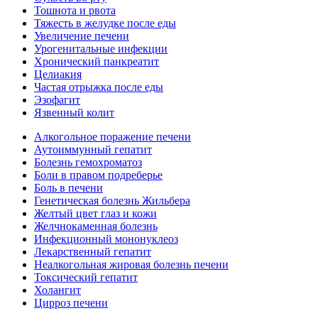
Тошнота и рвота
Тяжесть в желудке после еды
Увеличение печени
Урогенитальные инфекции
Хронический панкреатит
Целиакия
Частая отрыжка после еды
Эзофагит
Язвенный колит
Алкогольное поражение печени
Аутоиммунный гепатит
Болезнь гемохроматоз
Боли в правом подреберье
Боль в печени
Генетическая болезнь Жильбера
Желтый цвет глаз и кожи
Желчнокаменная болезнь
Инфекционный мононуклеоз
Лекарственный гепатит
Неалкогольная жировая болезнь печени
Токсический гепатит
Холангит
Цирроз печени