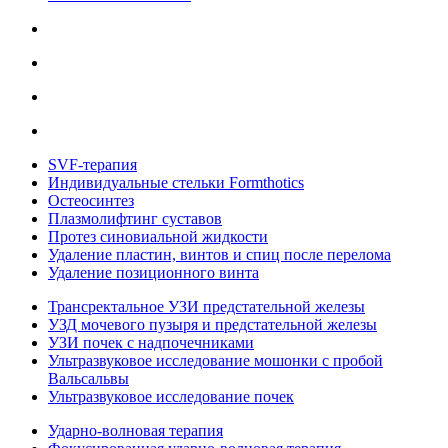
SVF-терапия
Индивидуальные стельки Formthotics
Остеосинтез
Плазмолифтинг суставов
Протез синовиальной жидкости
Удаление пластин, винтов и спиц после перелома
Удаление позиционного винта
Трансректальное УЗИ предстательной железы
УЗД мочевого пузыря и предстательной железы
УЗИ почек с надпочечниками
Ультразвуковое исследование мошонки с пробой
Вальсальвы
Ультразвуковое исследование почек
Ударно-волновая терапия