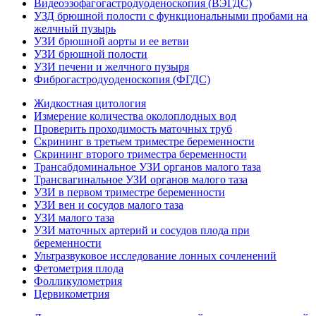
Видеоэзофагогастродуоденоскопия (ВЭГДС)
УЗД брюшной полости с функциональными пробами на
желчный пузырь
УЗИ брюшной аорты и ее ветви
УЗИ брюшной полости
УЗИ печени и желчного пузыря
Фиброгастродуоденоскопия (ФГДС)
Жидкостная цитология
Измерение количества околоплодных вод
Проверить проходимость маточных труб
Скрининг в третьем триместре беременности
Скрининг второго триместра беременности
Трансабдоминальное УЗИ органов малого таза
Трансвагинальное УЗИ органов малого таза
УЗИ в первом триместре беременности
УЗИ вен и сосудов малого таза
УЗИ малого таза
УЗИ маточных артерий и сосудов плода при
беременности
Ультразвуковое исследование лонных сочленений
Фетометрия плода
Фолликулометрия
Цервикометрия