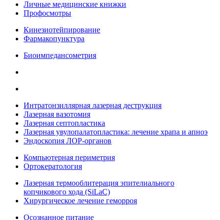
Личные медицинские книжки
Профосмотры
Кинезиотейпирование
Фармакопунктура
Биоимпедансометрия
Интратонзиллярная лазерная деструкция
Лазерная вазотомия
Лазерная септопластика
Лазерная увулопалатопластика: лечение храпа и апноэ
Эндоскопия ЛОР-органов
Компьютерная периметрия
Ортокератология
Лазерная термооблитерация эпителиального
копчикового хода (SiLaC)
Хирургическое лечение геморроя
Осознанное питание