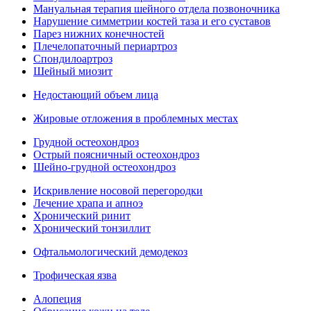
Мануальная терапия шейного отдела позвоночника
Нарушение симметрии костей таза и его суставов
Парез нижних конечностей
Плечелопаточный периартроз
Спондилоартроз
Шейный миозит
Недостающий объем лица
Жировые отложения в проблемных местах
Грудной остеохондроз
Острый поясничный остеохондроз
Шейно-грудной остеохондроз
Искривление носовой перегородки
Лечение храпа и апноэ
Хронический ринит
Хронический тонзиллит
Офтальмологический демодекоз
Трофическая язва
Алопеция