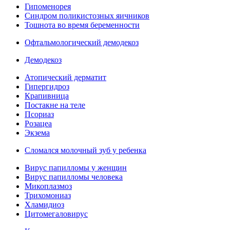
Гипоменорея
Синдром поликистозных яичников
Тошнота во время беременности
Офтальмологический демодекоз
Демодекоз
Атопический дерматит
Гипергидроз
Крапивница
Постакне на теле
Псориаз
Розацеа
Экзема
Сломался молочный зуб у ребенка
Вирус папилломы у женщин
Вирус папилломы человека
Микоплазмоз
Трихомониаз
Хламидиоз
Цитомегаловирус