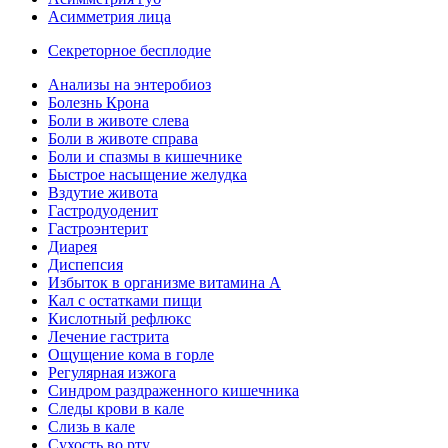
Асимметрия лица
Секреторное бесплодие
Анализы на энтеробиоз
Болезнь Крона
Боли в животе слева
Боли в животе справа
Боли и спазмы в кишечнике
Быстрое насыщение желудка
Вздутие живота
Гастродуоденит
Гастроэнтерит
Диарея
Диспепсия
Избыток в организме витамина А
Кал с остатками пищи
Кислотный рефлюкс
Лечение гастрита
Ощущение кома в горле
Регулярная изжога
Синдром раздраженного кишечника
Следы крови в кале
Слизь в кале
Сухость во рту