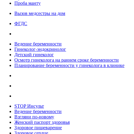
Проба манту
Вызов медсестры на дом
ФГДС
Ведение беременности
Гинеколог-эндокринолог
Детский гинеколог
Осмотр гинеколога на раннем сроке беременности
Планирование беременности у гинеколога в клинике
STOP Инсульт
Ведение беременности
Взгляни по-новому
Женский паспорт здоровья
Здоровое пищеварение
Здоровое сердце