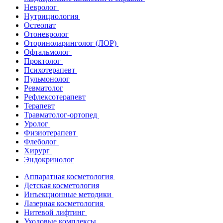
Невролог
Нутрициология
Остеопат
Отоневролог
Оториноларинголог (ЛОР)
Офтальмолог
Проктолог
Психотерапевт
Пульмонолог
Ревматолог
Рефлексотерапевт
Терапевт
Травматолог-ортопед
Уролог
Физиотерапевт
Флеболог
Хирург
Эндокринолог
Аппаратная косметология
Детская косметология
Инъекционные методики
Лазерная косметология
Нитевой лифтинг
Уходовые комплексы