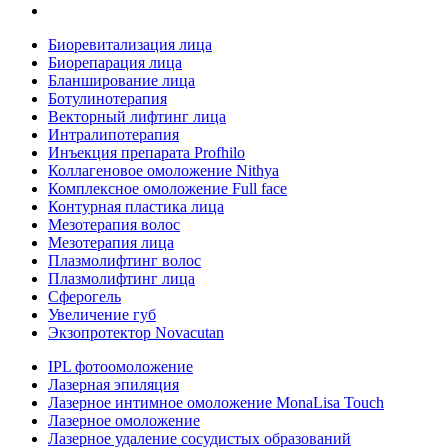
Биоревитализация лица
Биорепарация лица
Бланширование лица
Ботулинотерапия
Векторный лифтинг лица
Интралипотерапия
Инъекция препарата Profhilo
Коллагеновое омоложение Nithya
Комплексное омоложение Full face
Контурная пластика лица
Мезотерапия волос
Мезотерапия лица
Плазмолифтинг волос
Плазмолифтинг лица
Сферогель
Увеличение губ
Экзопротектор Novacutan
IPL фотоомоложение
Лазерная эпиляция
Лазерное интимное омоложение MonaLisa Touch
Лазерное омоложение
Лазерное удаление сосудистых образований