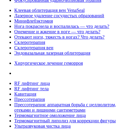
Фокусированная ударно-волновая терапия
Клеевая облитерация вен VenaSeal
Лазерное удаление сосудистых образований
Минифлебэктомия
Нога покраснела и воспалилась — что делать?
Онемение и жжение в ноге — что делать?
Отекают ноги, тяжесть в ногах? Что делать?
Склеротерапия
Склеротерапия вен
Эндовазальная лазерная облитерация
Хирургическое лечение геморроя
RF лифтинг лица
RF лифтинг тела
Кавитация
Прессотерапия
Прессотерапия: аппаратная борьба с целлюлитом,
отеками и лишними сантиметрами
Термомагнитное омоложение лица
Термомагнитный липолиз для коррекции фигуры
Ультразвуковая чистка лица