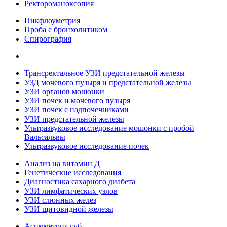
Ректороманоксопия
Пикфлоуметрия
Проба с бронхолитиком
Спирография
Трансректальное УЗИ предстательной железы
УЗД мочевого пузыря и предстательной железы
УЗИ органов мошонки
УЗИ почек и мочевого пузыря
УЗИ почек с надпочечниками
УЗИ предстательной железы
Ультразвуковое исследование мошонки с пробой
Вальсальвы
Ультразвуковое исследование почек
Анализ на витамин Д
Генетические исследования
Диагностика сахарного диабета
УЗИ лимфатических узлов
УЗИ слюнных желез
УЗИ щитовидной железы
Асимметрия губ