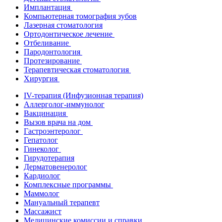
Имплантация
Компьютерная томография зубов
Лазерная стоматология
Ортодонтическое лечение
Отбеливание
Пародонтология
Протезирование
Терапевтическая стоматология
Хирургия
IV-терапия (Инфузионная терапия)
Аллерголог-иммунолог
Вакцинация
Вызов врача на дом
Гастроэнтеролог
Гепатолог
Гинеколог
Гирудотерапия
Дерматовенеролог
Кардиолог
Комплексные программы
Маммолог
Мануальный терапевт
Массажист
Медицинские комиссии и справки