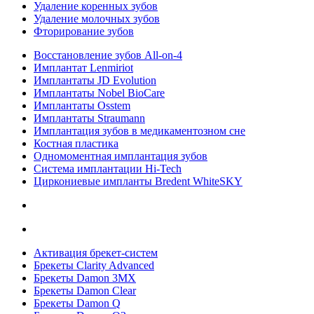
Удаление коренных зубов
Удаление молочных зубов
Фторирование зубов
Восстановление зубов All‑on‑4
Имплантат Lenmiriot
Имплантаты JD Evolution
Имплантаты Nobel BioСare
Имплантаты Osstem
Имплантаты Straumann
Имплантация зубов в медикаментозном сне
Костная пластика
Одномоментная имплантация зубов
Система имплантации Hi-Tech
Циркониевые импланты Bredent WhiteSKY
Активация брекет-систем
Брекеты Clarity Advanced
Брекеты Damon 3MX
Брекеты Damon Clear
Брекеты Damon Q