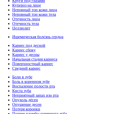
Круги под глазами
Купероз на лице
Неровный тон кожи лица
Неровный тон кожи тела
Отечность лица
Отечность тела
Целлюлит
Ишемическая болезнь сердца
Кариес под десной
Кариес сбоку
Кариес у десны
Начальная стадия кариеса
Поверхностный кариес
Средний кариес
Боли в зубе
Боль в коренном зубе
Воспаление полости рта
Киста зуба
Неприятный запах изо рта
Опухоль дёсен
Опущение десен
Потеря коронки
Потеря пломбы коренного зуба