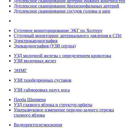
Дуплексное сканирование артерий нижних конечностей
Дуплексное сканирование брахиоцефальных артерий
Дуплексное сканирование сосудов головы и шеи
Суточное мониторирование ЭКГ по Холтеру
Суточный мониторинг артериального давления в СПб
Электрокардиография
Эхокардиография (УЗИ сердца)
УЗД молочной железы с определением кровотока
УЗИ молочных желез
ЭНМГ
УЗИ тазобедренных суставов
УЗИ гайморовых пазух носа
Проба Ширмера
УЗД глазного яблока и структур орбиты
Ультразвуковое измерение передне-заднего отрезка
глазного яблока
Видеоректосигмоскопия