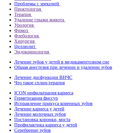
Проблемы с эрекцией
Проктология
Терапия
Удаление грыжи живота
Урология
Фимоз
Флебология
Хирургия
Целлюлит
Эндокринология
Лечение зубов у детей в медикаментозном сне
Общая анестезия при лечении и удалении зубов
Лечение дисфункции ВНЧС
Что такое сплин-терапия
ICON инфильтрация кариеса
Герметизация фиссур
Исправление прикуса коренных зубов
Лечение кариеса у детей
Лечение молочных зубов
Постановка коронки, моста
Профилактика кариеса у детей
Серебрение зубов