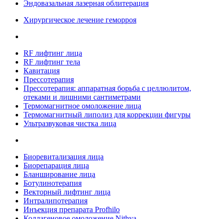
Эндовазальная лазерная облитерация
Хирургическое лечение геморроя
RF лифтинг лица
RF лифтинг тела
Кавитация
Прессотерапия
Прессотерапия: аппаратная борьба с целлюлитом,
отеками и лишними сантиметрами
Термомагнитное омоложение лица
Термомагнитный липолиз для коррекции фигуры
Ультразвуковая чистка лица
Биоревитализация лица
Биорепарация лица
Бланширование лица
Ботулинотерапия
Векторный лифтинг лица
Интралипотерапия
Инъекция препарата Profhilo
Коллагеновое омоложение Nithya