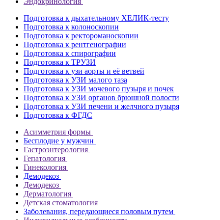
Эндокринология
Подготовка к дыхательному ХЕЛИК-тесту
Подготовка к колоноскопии
Подготовка к ректороманоскопии
Подготовка к рентгенографии
Подготовка к спирографии
Подготовка к ТРУЗИ
Подготовка к узи аорты и её ветвей
Подготовка к УЗИ малого таза
Подготовка к УЗИ мочевого пузыря и почек
Подготовка к УЗИ органов брюшной полости
Подготовка к УЗИ печени и желчного пузыря
Подготовка к ФГДС
Асимметрия формы
Бесплодие у мужчин
Гастроэнтерология
Гепатология
Гинекология
Демодекоз
Демодекоз
Дерматология
Детская стоматология
Заболевания, передающиеся половым путем