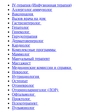
IV-терапия (Инфузионная терапия)
Аллерголог-иммунолог
Вакцинация
Вызов врача на дом
Гастроэнтеролог
Гепатолог
Гинеколог
Гирудотерапия
Дерматовенеролог
Кардиолог
Комплексные программы
Маммолог
Мануальный терапевт
Массажист
Медицинские комиссии и справки
Невролог
Нутрициология
Остеопат
Отоневролог
Оториноларинголог (ЛОР)
Офтальмолог
Проктолог
Психотерапевт
Пульмонолог