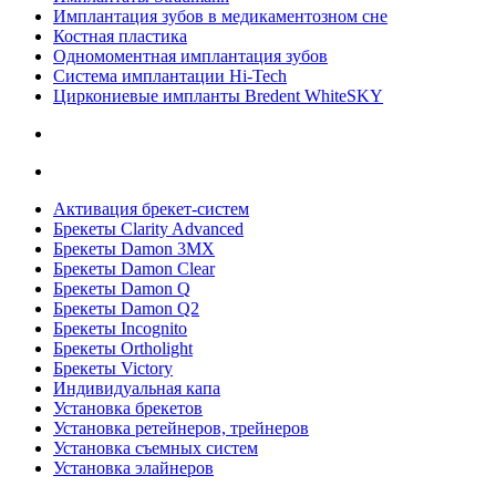
Имплантация зубов в медикаментозном сне
Костная пластика
Одномоментная имплантация зубов
Система имплантации Hi-Tech
Циркониевые импланты Bredent WhiteSKY
Активация брекет-систем
Брекеты Clarity Advanced
Брекеты Damon 3MX
Брекеты Damon Clear
Брекеты Damon Q
Брекеты Damon Q2
Брекеты Incognito
Брекеты Ortholight
Брекеты Victory
Индивидуальная капа
Установка брекетов
Установка ретейнеров, трейнеров
Установка съемных систем
Установка элайнеров