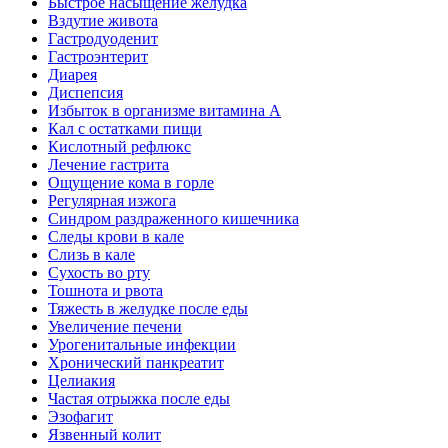
Быстрое насыщение желудка
Вздутие живота
Гастродуоденит
Гастроэнтерит
Диарея
Диспепсия
Избыток в организме витамина А
Кал с остатками пищи
Кислотный рефлюкс
Лечение гастрита
Ощущение кома в горле
Регулярная изжога
Синдром раздраженного кишечника
Следы крови в кале
Слизь в кале
Сухость во рту
Тошнота и рвота
Тяжесть в желудке после еды
Увеличение печени
Урогенитальные инфекции
Хронический панкреатит
Целиакия
Частая отрыжка после еды
Эзофагит
Язвенный колит