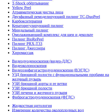
T-Shock обёртывание
Yellow Peel
Атравматическая чистка лица
Двухфазный ремоделирующий пилинг TC-DuoPeel
Карбокситерапия
Кераторегулирующий пилинг
Миндальный пилинг
Омолаживающий комплекс для шеи и декольте
Пилинг BioRePeel
Пилинг PRX-T33
Пилинг Джесснера
Хиромассаж
Видеодуоденоскопия (видео-ДДС)
Видеоколоноскопия
Видеоэзофагогастродуоденоскопия (ВЭГДС)
УЗД брюшной полости с функциональными пробами на
желчный пузырь
УЗИ брюшной аорты и ее ветви
УЗИ брюшной полости
УЗИ печени и желчного пузыря
Фиброгастродуоденоскопия (ФГДС)
Жидкостная цитология
Измерение количества околоплодных вод