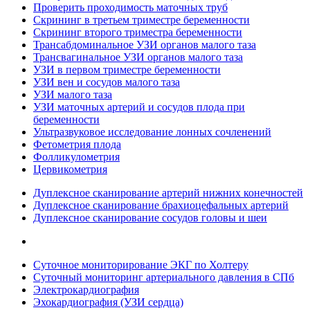
Проверить проходимость маточных труб
Скрининг в третьем триместре беременности
Скрининг второго триместра беременности
Трансабдоминальное УЗИ органов малого таза
Трансвагинальное УЗИ органов малого таза
УЗИ в первом триместре беременности
УЗИ вен и сосудов малого таза
УЗИ малого таза
УЗИ маточных артерий и сосудов плода при
беременности
Ультразвуковое исследование лонных сочленений
Фетометрия плода
Фолликулометрия
Цервикометрия
Дуплексное сканирование артерий нижних конечностей
Дуплексное сканирование брахиоцефальных артерий
Дуплексное сканирование сосудов головы и шеи
Суточное мониторирование ЭКГ по Холтеру
Суточный мониторинг артериального давления в СПб
Электрокардиография
Эхокардиография (УЗИ сердца)