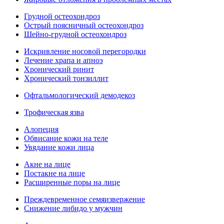
Грудной остеохондроз
Острый поясничный остеохондроз
Шейно-грудной остеохондроз
Искривление носовой перегородки
Лечение храпа и апноэ
Хронический ринит
Хронический тонзиллит
Офтальмологический демодекоз
Трофическая язва
Алопеция
Обвисание кожи на теле
Увядание кожи лица
Акне на лице
Постакне на лице
Расширенные поры на лице
Преждевременное семяизвержение
Снижение либидо у мужчин