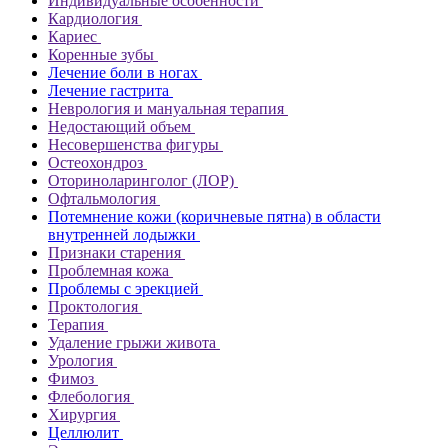
Индивидуальные особенности
Кардиология
Кариес
Коренные зубы
Лечение боли в ногах
Лечение гастрита
Неврология и мануальная терапия
Недостающий объем
Несовершенства фигуры
Остеохондроз
Оториноларинголог (ЛОР)
Офтальмология
Потемнение кожи (коричневые пятна) в области
внутренней лодыжки
Признаки старения
Проблемная кожа
Проблемы с эрекцией
Проктология
Терапия
Удаление грыжи живота
Урология
Фимоз
Флебология
Хирургия
Целлюлит