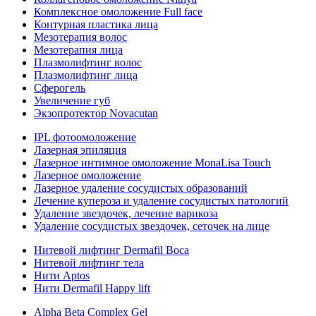
Комплексное омоложение Full face
Контурная пластика лица
Мезотерапия волос
Мезотерапия лица
Плазмолифтинг волос
Плазмолифтинг лица
Сферогель
Увеличение губ
Экзопротектор Novacutan
IPL фотоомоложение
Лазерная эпиляция
Лазерное интимное омоложение MonaLisa Touch
Лазерное омоложение
Лазерное удаление сосудистых образований
Лечение купероза и удаление сосудистых патологий
Удаление звездочек, лечение варикоза
Удаление сосудистых звездочек, сеточек на лице
Нитевой лифтинг Dermafil Boca
Нитевой лифтинг тела
Нити Aptos
Нити Dermafil Happy lift
Alpha Beta Complex Gel