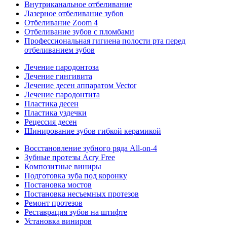
Внутриканальное отбеливание
Лазерное отбеливание зубов
Отбеливание Zoom 4
Отбеливание зубов с пломбами
Профессиональная гигиена полости рта перед
отбеливанием зубов
Лечение пародонтоза
Лечение гингивита
Лечение десен аппаратом Vector
Лечение пародонтита
Пластика десен
Пластика уздечки
Рецессия десен
Шинирование зубов гибкой керамикой
Восстановление зубного ряда All‑on‑4
Зубные протезы Acry Free
Композитные виниры
Подготовка зуба под коронку
Постановка мостов
Постановка несъемных протезов
Ремонт протезов
Реставрация зубов на штифте
Установка виниров