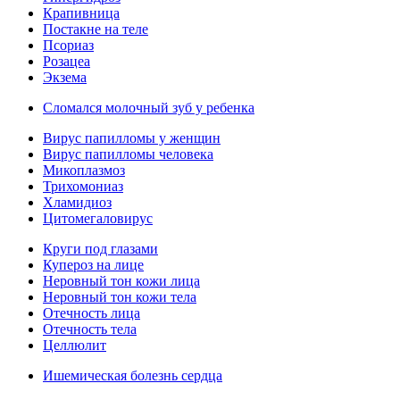
Крапивница
Постакне на теле
Псориаз
Розацеа
Экзема
Сломался молочный зуб у ребенка
Вирус папилломы у женщин
Вирус папилломы человека
Микоплазмоз
Трихомониаз
Хламидиоз
Цитомегаловирус
Круги под глазами
Купероз на лице
Неровный тон кожи лица
Неровный тон кожи тела
Отечность лица
Отечность тела
Целлюлит
Ишемическая болезнь сердца