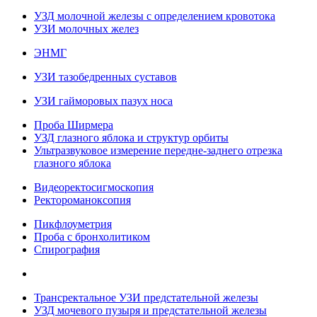
УЗД молочной железы с определением кровотока
УЗИ молочных желез
ЭНМГ
УЗИ тазобедренных суставов
УЗИ гайморовых пазух носа
Проба Ширмера
УЗД глазного яблока и структур орбиты
Ультразвуковое измерение передне-заднего отрезка
глазного яблока
Видеоректосигмоскопия
Ректороманоксопия
Пикфлоуметрия
Проба с бронхолитиком
Спирография
Трансректальное УЗИ предстательной железы
УЗД мочевого пузыря и предстательной железы