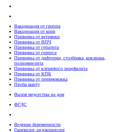
Вакцинация от гриппа
Вакцинация от кори
Прививка от ветрянки
Прививка от ВПЧ
Прививка от гепатита
Прививка от герпеса
Прививка от дифтерии, столбняка, коклюша,
полиомиелита
Прививка от клещевого энцефалита
Прививка от КПК
Прививка от пневмококка
Проба манту
Вызов медсестры на дом
ФГДС
Ведение беременности
Гинеколог-эндокринолог