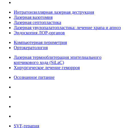
Интратонзиллярная лазерная деструкция
Лазерная вазотомия
Лазерная септопластика
Лазерная увулопалатопластика: лечение храпа и апноэ
Эндоскопия ЛОР-органов
Компьютерная периметрия
Ортокератология
Лазерная термооблитерация эпителиального
копчикового хода (SiLaC)
Хирургическое лечение геморроя
Осознанное питание
SVF-терапия