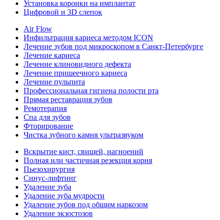
Установка коронки на имплантат
Цифровой и 3D слепок
Air Flow
Инфильтрация кариеса методом ICON
Лечение зубов под микроскопом в Санкт-Петербурге
Лечение кариеса
Лечение клиновидного дефекта
Лечение пришеечного кариеса
Лечение пульпита
Профессиональная гигиена полости рта
Прямая реставрация зубов
Ремотерапия
Спа для зубов
Фторирование
Чистка зубного камня ультразвуком
Вскрытие кист, свищей, нагноений
Полная или частичная резекция корня
Пьезохирургия
Синус-лифтинг
Удаление зуба
Удаление зуба мудрости
Удаление зубов под общим наркозом
Удаление экзостозов