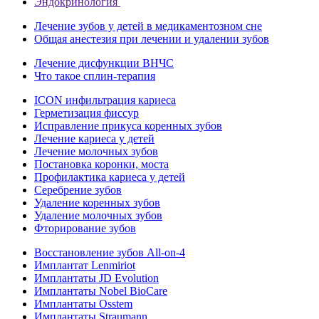
Эндокринология
Лечение зубов у детей в медикаментозном сне
Общая анестезия при лечении и удалении зубов
Лечение дисфункции ВНЧС
Что такое сплин-терапия
ICON инфильтрация кариеса
Герметизация фиссур
Исправление прикуса коренных зубов
Лечение кариеса у детей
Лечение молочных зубов
Постановка коронки, моста
Профилактика кариеса у детей
Серебрение зубов
Удаление коренных зубов
Удаление молочных зубов
Фторирование зубов
Восстановление зубов All‑on‑4
Имплантат Lenmiriot
Имплантаты JD Evolution
Имплантаты Nobel BioСare
Имплантаты Osstem
Имплантаты Straumann