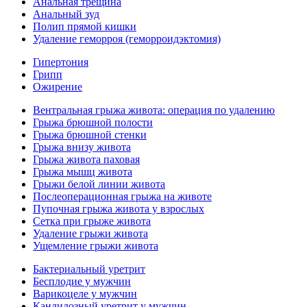
Анальная трещина
Анальный зуд
Полип прямой кишки
Удаление геморроя (геморроидэктомия)
Гипертония
Грипп
Ожирение
Вентральная грыжа живота: операция по удалению
Грыжа брюшной полости
Грыжа брюшной стенки
Грыжа внизу живота
Грыжа живота паховая
Грыжа мышц живота
Грыжи белой линии живота
Послеоперационная грыжа на животе
Пупочная грыжа живота у взрослых
Сетка при грыже живота
Удаление грыжи живота
Ущемление грыжи живота
Бактериальный уретрит
Бесплодие у мужчин
Варикоцеле у мужчин
Кандидозный уретрит у мужчин