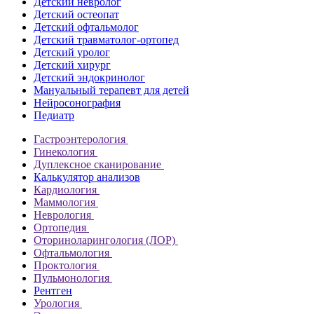
Детский невролог
Детский остеопат
Детский офтальмолог
Детский травматолог-ортопед
Детский уролог
Детский хирург
Детский эндокринолог
Мануальный терапевт для детей
Нейросонография
Педиатр
Гастроэнтерология
Гинекология
Дуплексное сканирование
Калькулятор анализов
Кардиология
Маммология
Неврология
Ортопедия
Оториноларингология (ЛОР)
Офтальмология
Проктология
Пульмонология
Рентген
Урология