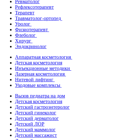
Ревматолог
Рефлексотерапевт
Терапевт
Травматолог-ортопед
Уролог
Физиотерапевт
Флеболог
Хирург
Эндокринолог
Аппаратная косметология
Детская косметология
Инъекционные методики
Лазерная косметология
Нитевой лифтинг
Уходовые комплексы
Вызов педиатра на дом
Детская косметология
Детский гастроэнтеролог
Детский гинеколог
Детский дерматолог
Детский ЛОР
Детский маммолог
Детский массажист