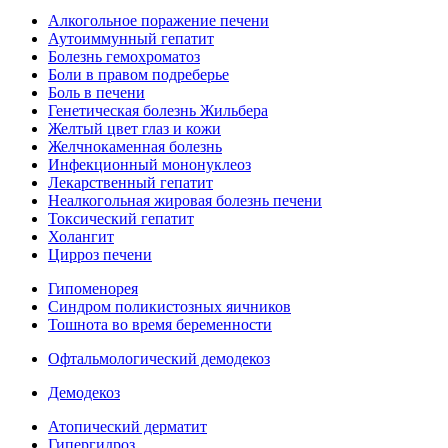
Алкогольное поражение печени
Аутоиммунный гепатит
Болезнь гемохроматоз
Боли в правом подреберье
Боль в печени
Генетическая болезнь Жильбера
Желтый цвет глаз и кожи
Желчнокаменная болезнь
Инфекционный мононуклеоз
Лекарственный гепатит
Неалкогольная жировая болезнь печени
Токсический гепатит
Холангит
Цирроз печени
Гипоменорея
Синдром поликистозных яичников
Тошнота во время беременности
Офтальмологический демодекоз
Демодекоз
Атопический дерматит
Гипергидроз