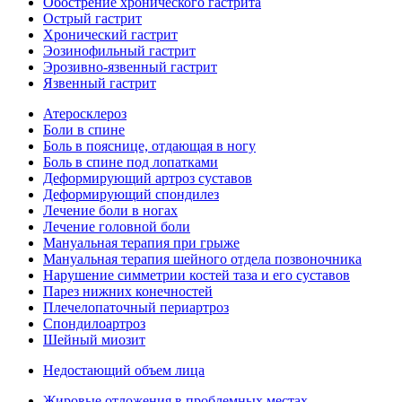
Обострение хронического гастрита
Острый гастрит
Хронический гастрит
Эозинофильный гастрит
Эрозивно-язвенный гастрит
Язвенный гастрит
Атеросклероз
Боли в спине
Боль в пояснице, отдающая в ногу
Боль в спине под лопатками
Деформирующий артроз суставов
Деформирующий спондилез
Лечение боли в ногах
Лечение головной боли
Мануальная терапия при грыже
Мануальная терапия шейного отдела позвоночника
Нарушение симметрии костей таза и его суставов
Парез нижних конечностей
Плечелопаточный периартроз
Спондилоартроз
Шейный миозит
Недостающий объем лица
Жировые отложения в проблемных местах