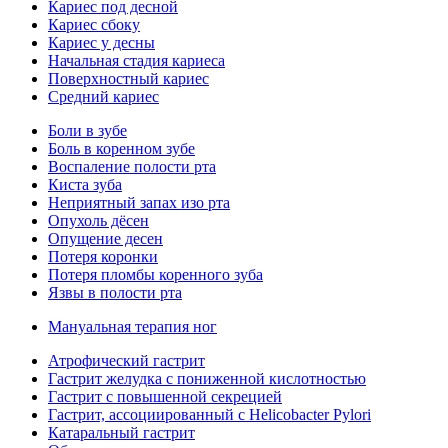
Кариес под десной
Кариес сбоку
Кариес у десны
Начальная стадия кариеса
Поверхностный кариес
Средний кариес
Боли в зубе
Боль в коренном зубе
Воспаление полости рта
Киста зуба
Неприятный запах изо рта
Опухоль дёсен
Опущение десен
Потеря коронки
Потеря пломбы коренного зуба
Язвы в полости рта
Мануальная терапия ног
Атрофический гастрит
Гастрит желудка с пониженной кислотностью
Гастрит с повышенной секрецией
Гастрит, ассоциированный с Helicobacter Pylori
Катаральный гастрит