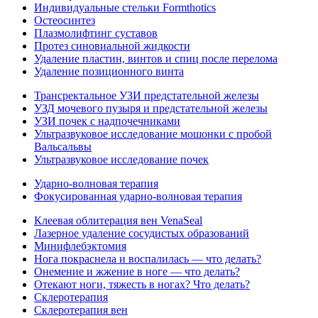
Индивидуальные стельки Formthotics
Остеосинтез
Плазмолифтинг суставов
Протез синовиальной жидкости
Удаление пластин, винтов и спиц после перелома
Удаление позиционного винта
Трансректальное УЗИ предстательной железы
УЗД мочевого пузыря и предстательной железы
УЗИ почек с надпочечниками
Ультразвуковое исследование мошонки с пробой
Вальсальвы
Ультразвуковое исследование почек
Ударно-волновая терапия
Фокусированная ударно-волновая терапия
Клеевая облитерация вен VenaSeal
Лазерное удаление сосудистых образований
Минифлебэктомия
Нога покраснела и воспалилась — что делать?
Онемение и жжение в ноге — что делать?
Отекают ноги, тяжесть в ногах? Что делать?
Склеротерапия
Склеротерапия вен