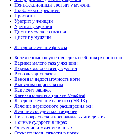
Неинфекционный уретрит у мужчин
Проблемы с эрекцией
Простатит
Уретрит у женщин
Уретрит у мужчин
Цистит мочевого пузыря
Цистит у мужчин
Лазерное лечение фимоза
Болезненные ощущения вдоль всей поверхности ног
Варикоз малого таза у женщин
Варикоз малого таза у мужчин
Венозная дисплазия
Венозная недостаточность ноги
Выпячивающиеся вены
Как лечат варикоз
Клеевая облитерация вен VenaSeal
Лазерное лечение варикоза (ЭВЛК)
Лечение варикозного расширения вен
Лечение сосудистых звездочек
Нога покраснела и воспалилась - что делать
Ночные судороги в икрах
Онемение и жжение в ногах
Отекают ноги, тяжести в ногах