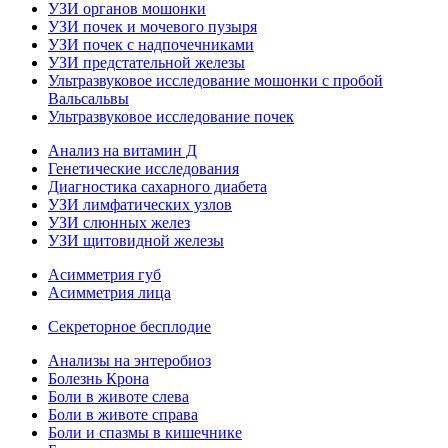
УЗИ органов мошонки
УЗИ почек и мочевого пузыря
УЗИ почек с надпочечниками
УЗИ предстательной железы
Ультразвуковое исследование мошонки с пробой
Вальсальвы
Ультразвуковое исследование почек
Анализ на витамин Д
Генетические исследования
Диагностика сахарного диабета
УЗИ лимфатических узлов
УЗИ слюнных желез
УЗИ щитовидной железы
Асимметрия губ
Асимметрия лица
Секреторное бесплодие
Анализы на энтеробиоз
Болезнь Крона
Боли в животе слева
Боли в животе справа
Боли и спазмы в кишечнике