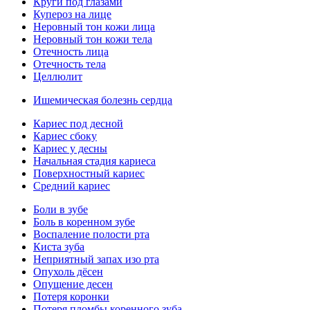
Круги под глазами
Купероз на лице
Неровный тон кожи лица
Неровный тон кожи тела
Отечность лица
Отечность тела
Целлюлит
Ишемическая болезнь сердца
Кариес под десной
Кариес сбоку
Кариес у десны
Начальная стадия кариеса
Поверхностный кариес
Средний кариес
Боли в зубе
Боль в коренном зубе
Воспаление полости рта
Киста зуба
Неприятный запах изо рта
Опухоль дёсен
Опущение десен
Потеря коронки
Потеря пломбы коренного зуба