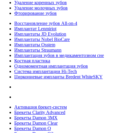
Удаление коренных зубов
Удаление молочных зубов
Фторирование зубов
Восстановление зубов All‑on‑4
Имплантат Lenmiriot
Имплантаты JD Evolution
Имплантаты Nobel BioСare
Имплантаты Osstem
Имплантаты Straumann
Имплантация зубов в медикаментозном сне
Костная пластика
Одномоментная имплантация зубов
Система имплантации Hi-Tech
Циркониевые импланты Bredent WhiteSKY
Активация брекет-систем
Брекеты Clarity Advanced
Брекеты Damon 3MX
Брекеты Damon Clear
Брекеты Damon Q