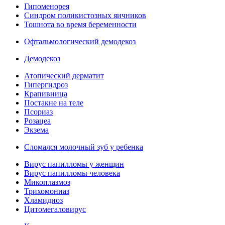
Гипоменорея
Синдром поликистозных яичников
Тошнота во время беременности
Офтальмологический демодекоз
Демодекоз
Атопический дерматит
Гипергидроз
Крапивница
Постакне на теле
Псориаз
Розацеа
Экзема
Сломался молочный зуб у ребенка
Вирус папилломы у женщин
Вирус папилломы человека
Микоплазмоз
Трихомониаз
Хламидиоз
Цитомегаловирус