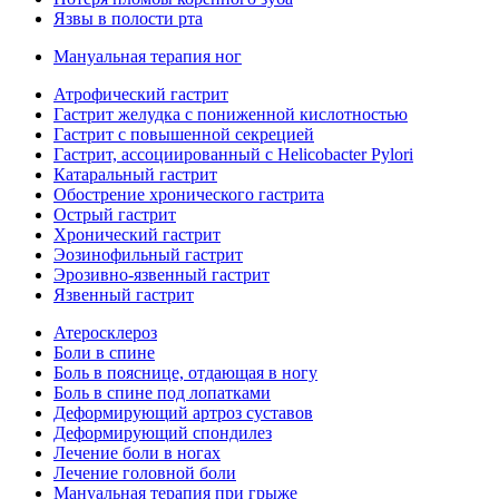
Язвы в полости рта
Мануальная терапия ног
Атрофический гастрит
Гастрит желудка с пониженной кислотностью
Гастрит с повышенной секрецией
Гастрит, ассоциированный с Helicobacter Pylori
Катаральный гастрит
Обострение хронического гастрита
Острый гастрит
Хронический гастрит
Эозинофильный гастрит
Эрозивно-язвенный гастрит
Язвенный гастрит
Атеросклероз
Боли в спине
Боль в пояснице, отдающая в ногу
Боль в спине под лопатками
Деформирующий артроз суставов
Деформирующий спондилез
Лечение боли в ногах
Лечение головной боли
Мануальная терапия при грыже