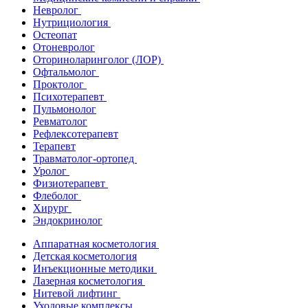
Невролог
Нутрициология
Остеопат
Отоневролог
Оториноларинголог (ЛОР)
Офтальмолог
Проктолог
Психотерапевт
Пульмонолог
Ревматолог
Рефлексотерапевт
Терапевт
Травматолог-ортопед
Уролог
Физиотерапевт
Флеболог
Хирург
Эндокринолог
Аппаратная косметология
Детская косметология
Инъекционные методики
Лазерная косметология
Нитевой лифтинг
Уходовые комплексы