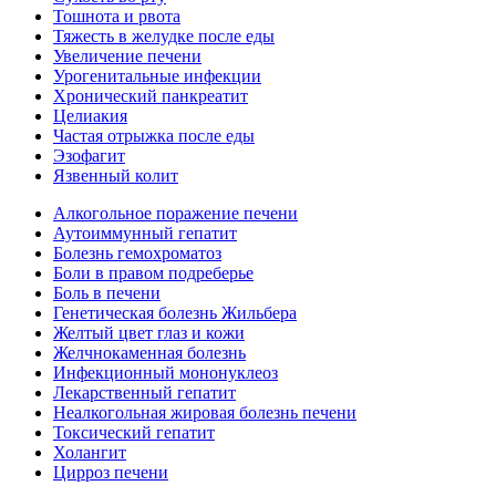
Тошнота и рвота
Тяжесть в желудке после еды
Увеличение печени
Урогенитальные инфекции
Хронический панкреатит
Целиакия
Частая отрыжка после еды
Эзофагит
Язвенный колит
Алкогольное поражение печени
Аутоиммунный гепатит
Болезнь гемохроматоз
Боли в правом подреберье
Боль в печени
Генетическая болезнь Жильбера
Желтый цвет глаз и кожи
Желчнокаменная болезнь
Инфекционный мононуклеоз
Лекарственный гепатит
Неалкогольная жировая болезнь печени
Токсический гепатит
Холангит
Цирроз печени