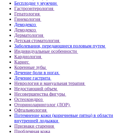
Бесплодие у мужчин
Гастроэнтерология
Гепатология
Гинекология
Демодекоз
Демодекоз
Дерматология
Детская стоматология
Заболевания, передающиеся половым путем
Индивидуальные особенности
Кардиология
Кариес
Коренные зубы
Лечение боли в ногах
Лечение гастрита
Неврология и мануальная терапия
Недостающий объем
Несовершенства фигуры
Остеохондроз
Оториноларинголог (ЛОР)
Офтальмология
Потемнение кожи (коричневые пятна) в области
внутренней лодыжки
Признаки старения
Проблемная кожа