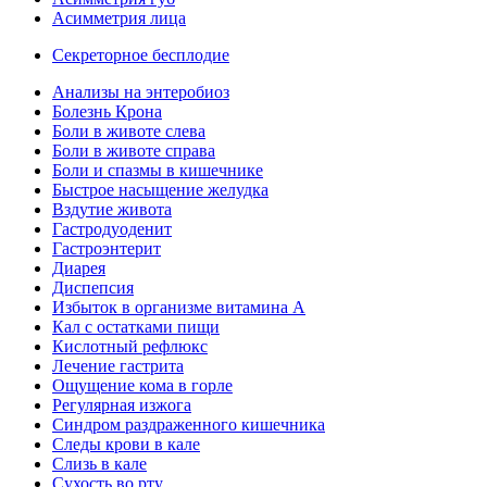
Асимметрия лица
Секреторное бесплодие
Анализы на энтеробиоз
Болезнь Крона
Боли в животе слева
Боли в животе справа
Боли и спазмы в кишечнике
Быстрое насыщение желудка
Вздутие живота
Гастродуоденит
Гастроэнтерит
Диарея
Диспепсия
Избыток в организме витамина А
Кал с остатками пищи
Кислотный рефлюкс
Лечение гастрита
Ощущение кома в горле
Регулярная изжога
Синдром раздраженного кишечника
Следы крови в кале
Слизь в кале
Сухость во рту