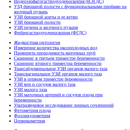
Видеоэзофагогастродуоденоскопия (ВЭГДС)
УЗД брюшной полости с функциональными пробами на
желчный пузырь
УЗИ брюшной аорты и ее ветви
УЗИ брюшной полости
УЗИ печени и желчного пузыря
Фиброгастродуоденоскопия (ФГДС)
Жидкостная цитология
Измерение количества околоплодных вод
Проверить проходимость маточных труб
Скрининг в третьем триместре беременности
Скрининг второго триместра беременности
Трансабдоминальное УЗИ органов малого таза
Трансвагинальное УЗИ органов малого таза
УЗИ в первом триместре беременности
УЗИ вен и сосудов малого таза
УЗИ малого таза
УЗИ маточных артерий и сосудов плода при
беременности
Ультразвуковое исследование лонных сочленений
Фетометрия плода
Фолликулометрия
Цервикометрия