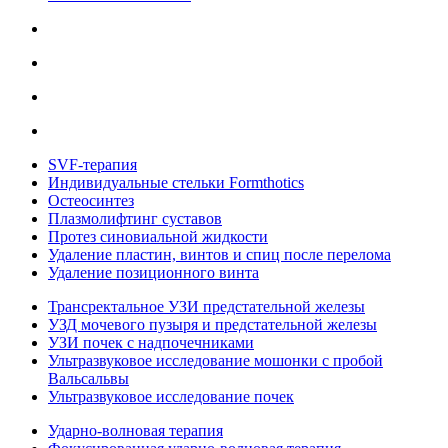
SVF-терапия
Индивидуальные стельки Formthotics
Остеосинтез
Плазмолифтинг суставов
Протез синовиальной жидкости
Удаление пластин, винтов и спиц после перелома
Удаление позиционного винта
Трансректальное УЗИ предстательной железы
УЗД мочевого пузыря и предстательной железы
УЗИ почек с надпочечниками
Ультразвуковое исследование мошонки с пробой
Вальсальвы
Ультразвуковое исследование почек
Ударно-волновая терапия