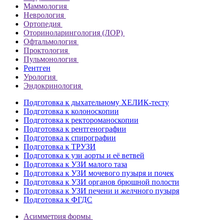
Маммология
Неврология
Ортопедия
Оториноларингология (ЛОР)
Офтальмология
Проктология
Пульмонология
Рентген
Урология
Эндокринология
Подготовка к дыхательному ХЕЛИК-тесту
Подготовка к колоноскопии
Подготовка к ректороманоскопии
Подготовка к рентгенографии
Подготовка к спирографии
Подготовка к ТРУЗИ
Подготовка к узи аорты и её ветвей
Подготовка к УЗИ малого таза
Подготовка к УЗИ мочевого пузыря и почек
Подготовка к УЗИ органов брюшной полости
Подготовка к УЗИ печени и желчного пузыря
Подготовка к ФГДС
Асимметрия формы