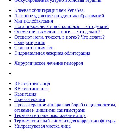
Фокусированная ударно-волновая терапия
Клеевая облитерация вен VenaSeal
Лазерное удаление сосудистых образований
Минифлебэктомия
Нога покраснела и воспалилась — что делать?
Онемение и жжение в ноге — что делать?
Отекают ноги, тяжесть в ногах? Что делать?
Склеротерапия
Склеротерапия вен
Эндовазальная лазерная облитерация
Хирургическое лечение геморроя
RF лифтинг лица
RF лифтинг тела
Кавитация
Прессотерапия
Прессотерапия: аппаратная борьба с целлюлитом,
отеками и лишними сантиметрами
Термомагнитное омоложение лица
Термомагнитный липолиз для коррекции фигуры
Ультразвуковая чистка лица