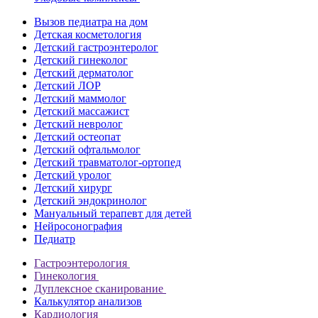
Вызов педиатра на дом
Детская косметология
Детский гастроэнтеролог
Детский гинеколог
Детский дерматолог
Детский ЛОР
Детский маммолог
Детский массажист
Детский невролог
Детский остеопат
Детский офтальмолог
Детский травматолог-ортопед
Детский уролог
Детский хирург
Детский эндокринолог
Мануальный терапевт для детей
Нейросонография
Педиатр
Гастроэнтерология
Гинекология
Дуплексное сканирование
Калькулятор анализов
Кардиология