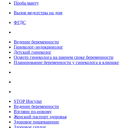
Проба манту
Вызов медсестры на дом
ФГДС
Ведение беременности
Гинеколог-эндокринолог
Детский гинеколог
Осмотр гинеколога на раннем сроке беременности
Планирование беременности у гинеколога в клинике
STOP Инсульт
Ведение беременности
Взгляни по-новому
Женский паспорт здоровья
Здоровое пищеварение
Здоровое сердце