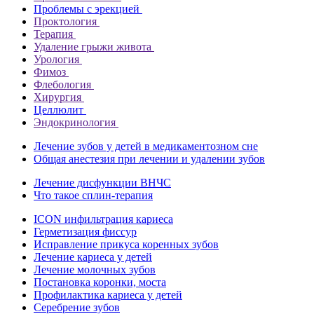
Проблемы с эрекцией
Проктология
Терапия
Удаление грыжи живота
Урология
Фимоз
Флебология
Хирургия
Целлюлит
Эндокринология
Лечение зубов у детей в медикаментозном сне
Общая анестезия при лечении и удалении зубов
Лечение дисфункции ВНЧС
Что такое сплин-терапия
ICON инфильтрация кариеса
Герметизация фиссур
Исправление прикуса коренных зубов
Лечение кариеса у детей
Лечение молочных зубов
Постановка коронки, моста
Профилактика кариеса у детей
Серебрение зубов