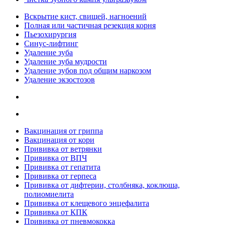
Вскрытие кист, свищей, нагноений
Полная или частичная резекция корня
Пьезохирургия
Синус-лифтинг
Удаление зуба
Удаление зуба мудрости
Удаление зубов под общим наркозом
Удаление экзостозов
Вакцинация от гриппа
Вакцинация от кори
Прививка от ветрянки
Прививка от ВПЧ
Прививка от гепатита
Прививка от герпеса
Прививка от дифтерии, столбняка, коклюша,
полиомиелита
Прививка от клещевого энцефалита
Прививка от КПК
Прививка от пневмококка