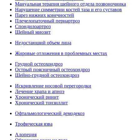
Мануальная терапия шейного отдела позвоночника
Нарушение симметрии костей таза и его суставов
Парез нижних конечностей
Плечелопаточный периартроз
Спондилоартроз
Шейный миозит
Недостающий объем лица
Жировые отложения в проблемных местах
Грудной остеохондроз
Острый поясничный остеохондроз
Шейно-грудной остеохондроз
Искривление носовой перегородки
Лечение храпа и апноэ
Хронический ринит
Хронический тонзиллит
Офтальмологический демодекоз
Трофическая язва
Алопеция