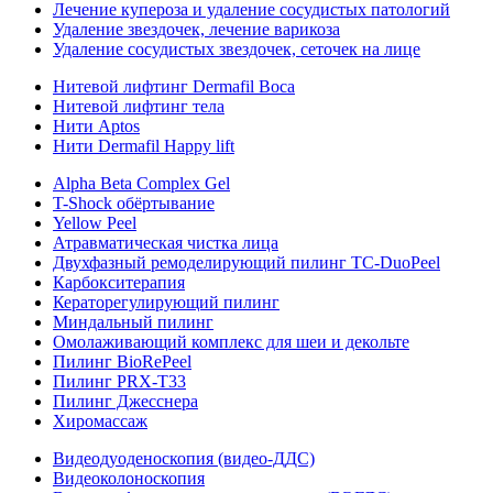
Лечение купероза и удаление сосудистых патологий
Удаление звездочек, лечение варикоза
Удаление сосудистых звездочек, сеточек на лице
Нитевой лифтинг Dermafil Boca
Нитевой лифтинг тела
Нити Aptos
Нити Dermafil Happy lift
Alpha Beta Complex Gel
T-Shock обёртывание
Yellow Peel
Атравматическая чистка лица
Двухфазный ремоделирующий пилинг TC-DuoPeel
Карбокситерапия
Кераторегулирующий пилинг
Миндальный пилинг
Омолаживающий комплекс для шеи и декольте
Пилинг BioRePeel
Пилинг PRX-T33
Пилинг Джесснера
Хиромассаж
Видеодуоденоскопия (видео-ДДС)
Видеоколоноскопия