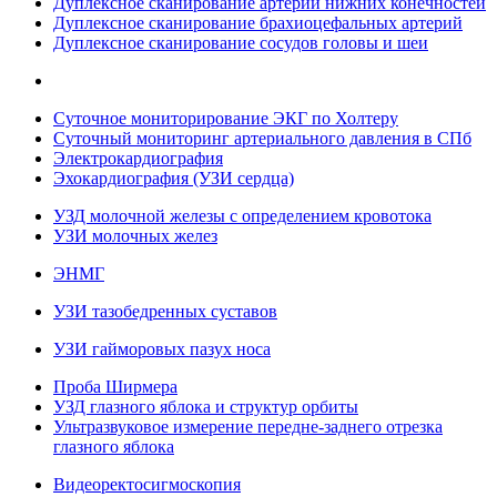
Дуплексное сканирование артерий нижних конечностей
Дуплексное сканирование брахиоцефальных артерий
Дуплексное сканирование сосудов головы и шеи
Суточное мониторирование ЭКГ по Холтеру
Суточный мониторинг артериального давления в СПб
Электрокардиография
Эхокардиография (УЗИ сердца)
УЗД молочной железы с определением кровотока
УЗИ молочных желез
ЭНМГ
УЗИ тазобедренных суставов
УЗИ гайморовых пазух носа
Проба Ширмера
УЗД глазного яблока и структур орбиты
Ультразвуковое измерение передне-заднего отрезка
глазного яблока
Видеоректосигмоскопия