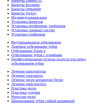
Брекеты Damon Q2
Брекеты Incognito
Брекеты Ortholight
Брекеты Victory
Индивидуальная капа
Установка брекетов
Установка ретейнеров, трейнеров
Установка съемных систем
Установка элайнеров
Внутриканальное отбеливание
Лазерное отбеливание зубов
Отбеливание Zoom 4
Отбеливание зубов с пломбами
Профессиональная гигиена полости рта перед
отбеливанием зубов
Лечение пародонтоза
Лечение гингивита
Лечение десен аппаратом Vector
Лечение пародонтита
Пластика десен
Пластика уздечки
Рецессия десен
Шинирование зубов гибкой керамикой