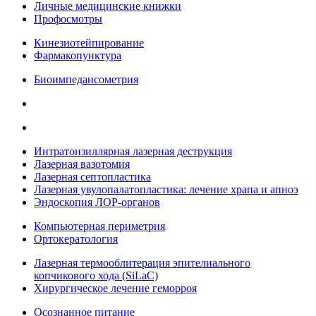
Личные медицинские книжки
Профосмотры
Кинезиотейпирование
Фармакопунктура
Биоимпедансометрия
Интратонзиллярная лазерная деструкция
Лазерная вазотомия
Лазерная септопластика
Лазерная увулопалатопластика: лечение храпа и апноэ
Эндоскопия ЛОР-органов
Компьютерная периметрия
Ортокератология
Лазерная термооблитерация эпителиального
копчикового хода (SiLaC)
Хирургическое лечение геморроя
Осознанное питание