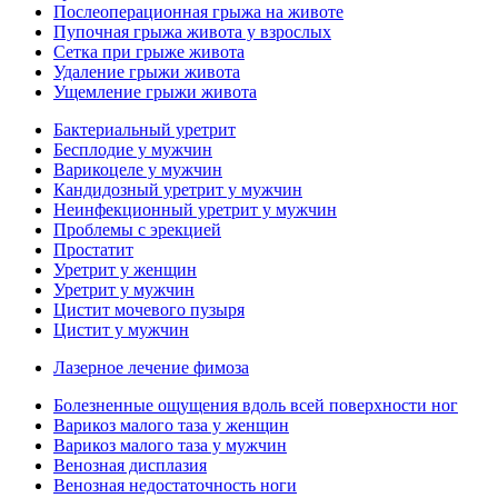
Послеоперационная грыжа на животе
Пупочная грыжа живота у взрослых
Сетка при грыже живота
Удаление грыжи живота
Ущемление грыжи живота
Бактериальный уретрит
Бесплодие у мужчин
Варикоцеле у мужчин
Кандидозный уретрит у мужчин
Неинфекционный уретрит у мужчин
Проблемы с эрекцией
Простатит
Уретрит у женщин
Уретрит у мужчин
Цистит мочевого пузыря
Цистит у мужчин
Лазерное лечение фимоза
Болезненные ощущения вдоль всей поверхности ног
Варикоз малого таза у женщин
Варикоз малого таза у мужчин
Венозная дисплазия
Венозная недостаточность ноги