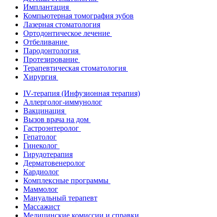
Имплантация
Компьютерная томография зубов
Лазерная стоматология
Ортодонтическое лечение
Отбеливание
Пародонтология
Протезирование
Терапевтическая стоматология
Хирургия
IV-терапия (Инфузионная терапия)
Аллерголог-иммунолог
Вакцинация
Вызов врача на дом
Гастроэнтеролог
Гепатолог
Гинеколог
Гирудотерапия
Дерматовенеролог
Кардиолог
Комплексные программы
Маммолог
Мануальный терапевт
Массажист
Медицинские комиссии и справки