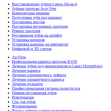
Восстановление зубного ряда All‑on‑4
Зубные протезы Acry Free
Композитные виниры
Подготовка зуба под коронку
Постановка мостов
Постановка несъемных протезов
Ремонт протезов
Реставрация зубов на штифте
Установка виниров
Установка коронки на имплантат
Цифровой и 3D слепок
Air Flow
Инфильтрация кариеса методом ICON
Лечение зубов под микроскопом в Санкт-Петербурге
Лечение кариеса
Лечение клиновидного дефекта
Лечение пришеечного кариеса
Лечение пульпита
Профессиональная гигиена полости рта
Прямая реставрация зубов
Ремотерапия
Спа для зубов
Фторирование
Чистка зубного камня ультразвуком