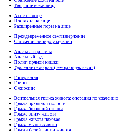
Обвисание кожи на теле
Увядание кожи лица
Акне на лице
Постакне на лице
Расширенные поры на лице
Преждевременное семяизвержение
Снижение либидо у мужчин
Анальная трещина
Анальный зуд
Полип прямой кишки
Удаление геморроя (геморроидэктомия)
Гипертония
Грипп
Ожирение
Вентральная грыжа живота: операция по удалению
Грыжа брюшной полости
Грыжа брюшной стенки
Грыжа внизу живота
Грыжа живота паховая
Грыжа мышц живота
Грыжи белой линии живота