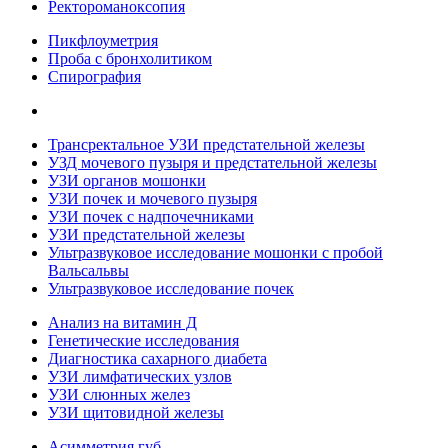
Ректороманоксопия
Пикфлоуметрия
Проба с бронхолитиком
Спирография
Трансректальное УЗИ предстательной железы
УЗД мочевого пузыря и предстательной железы
УЗИ органов мошонки
УЗИ почек и мочевого пузыря
УЗИ почек с надпочечниками
УЗИ предстательной железы
Ультразвуковое исследование мошонки с пробой
Вальсальвы
Ультразвуковое исследование почек
Анализ на витамин Д
Генетические исследования
Диагностика сахарного диабета
УЗИ лимфатических узлов
УЗИ слюнных желез
УЗИ щитовидной железы
Асимметрия губ