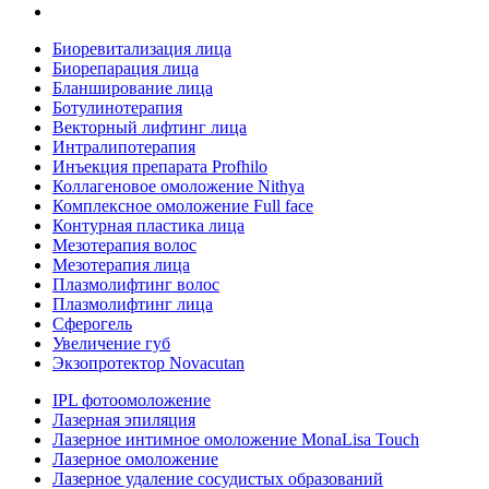
Биоревитализация лица
Биорепарация лица
Бланширование лица
Ботулинотерапия
Векторный лифтинг лица
Интралипотерапия
Инъекция препарата Profhilo
Коллагеновое омоложение Nithya
Комплексное омоложение Full face
Контурная пластика лица
Мезотерапия волос
Мезотерапия лица
Плазмолифтинг волос
Плазмолифтинг лица
Сферогель
Увеличение губ
Экзопротектор Novacutan
IPL фотоомоложение
Лазерная эпиляция
Лазерное интимное омоложение MonaLisa Touch
Лазерное омоложение
Лазерное удаление сосудистых образований