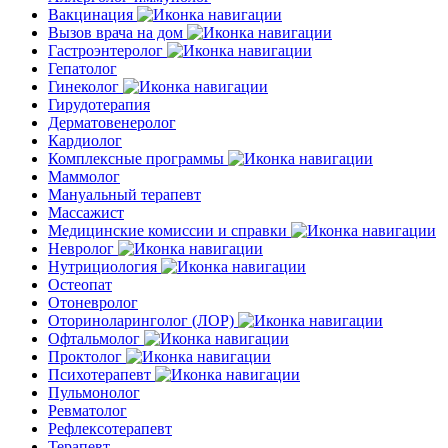
Вакцинация
Вызов врача на дом
Гастроэнтеролог
Гепатолог
Гинеколог
Гирудотерапия
Дерматовенеролог
Кардиолог
Комплексные программы
Маммолог
Мануальный терапевт
Массажист
Медицинские комиссии и справки
Невролог
Нутрициология
Остеопат
Отоневролог
Оториноларинголог (ЛОР)
Офтальмолог
Проктолог
Психотерапевт
Пульмонолог
Ревматолог
Рефлексотерапевт
Терапевт