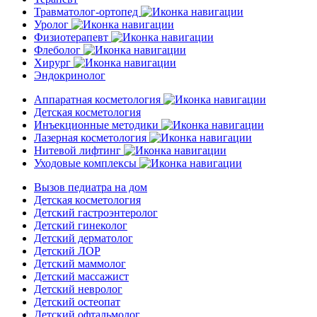
Травматолог-ортопед
Уролог
Физиотерапевт
Флеболог
Хирург
Эндокринолог
Аппаратная косметология
Детская косметология
Инъекционные методики
Лазерная косметология
Нитевой лифтинг
Уходовые комплексы
Вызов педиатра на дом
Детская косметология
Детский гастроэнтеролог
Детский гинеколог
Детский дерматолог
Детский ЛОР
Детский маммолог
Детский массажист
Детский невролог
Детский остеопат
Детский офтальмолог