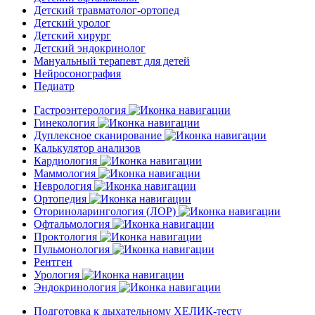
Детский травматолог-ортопед
Детский уролог
Детский хирург
Детский эндокринолог
Мануальный терапевт для детей
Нейросонография
Педиатр
Гастроэнтерология
Гинекология
Дуплексное сканирование
Калькулятор анализов
Кардиология
Маммология
Неврология
Ортопедия
Оториноларингология (ЛОР)
Офтальмология
Проктология
Пульмонология
Рентген
Урология
Эндокринология
Подготовка к дыхательному ХЕЛИК-тесту