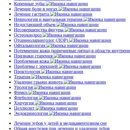
Коренные зубы
Лечение боли в ногах
Лечение гастрита
Неврология и мануальная терапия
Недостающий объем
Несовершенства фигуры
Остеохондроз
Оториноларинголог (ЛОР)
Офтальмология
Потемнение кожи (коричневые пятна) в области внутре
Признаки старения
Проблемная кожа
Проблемы с эрекцией
Проктология
Терапия
Удаление грыжи живота
Урология
Фимоз
Флебология
Хирургия
Целлюлит
Эндокринология
Лечение зубов у детей в медикаментозном сне
Общая анестезия при лечении и удалении зубов