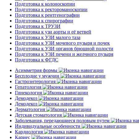
Подготовка к колоноскопии
Подготовка к ректороманоскопии
Подготовка к рентгенографии
Подготовка к спирографии
Подготовка к ТРУЗИ
Подготовка к узи аорты и её ветвей
Подготовка к УЗИ малого таза
Подготовка к УЗИ мочевого пузыря и почек
Подготовка к УЗИ органов брюшной полости
Подготовка к УЗИ печени и желчного пузыря
Подготовка к ФГДС
Асимметрия формы
Бесплодие у мужчин
Гастроэнтерология
Гепатология
Гинекология
Демодекоз
Демодекоз
Дерматология
Детская стоматология
Заболевания, передающиеся половым путем
Индивидуальные особенности
Кардиология
Кариес