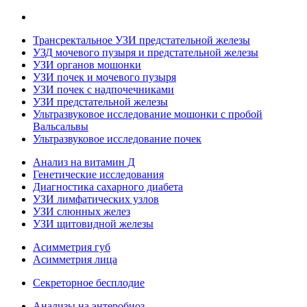
Трансректальное УЗИ предстательной железы
УЗД мочевого пузыря и предстательной железы
УЗИ органов мошонки
УЗИ почек и мочевого пузыря
УЗИ почек с надпочечниками
УЗИ предстательной железы
Ультразвуковое исследование мошонки с пробой
Вальсальвы
Ультразвуковое исследование почек
Анализ на витамин Д
Генетические исследования
Диагностика сахарного диабета
УЗИ лимфатических узлов
УЗИ слюнных желез
УЗИ щитовидной железы
Асимметрия губ
Асимметрия лица
Секреторное бесплодие
Анализы на энтеробиоз