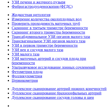
УЗИ печени и желчного пузыря
Фиброгастродуоденоскопия (ФГДС)
Жидкостная цитология
Измерение количества околоплодных вод
Проверить проходимость маточных труб
Скрининг в третьем триместре беременности
Скрининг второго триместра беременности
Трансабдоминальное УЗИ органов малого таза
Трансвагинальное УЗИ органов малого таза
УЗИ в первом триместре беременности
УЗИ вен и сосудов малого таза
УЗИ малого таза
УЗИ маточных артерий и сосудов плода при
беременности
Ультразвуковое исследование лонных сочленений
Фетометрия плода
Фолликулометрия
Цервикометрия
Дуплексное сканирование артерий нижних конечностей
Дуплексное сканирование брахиоцефальных артерий
Дуплексное сканирование сосудов головы и шеи