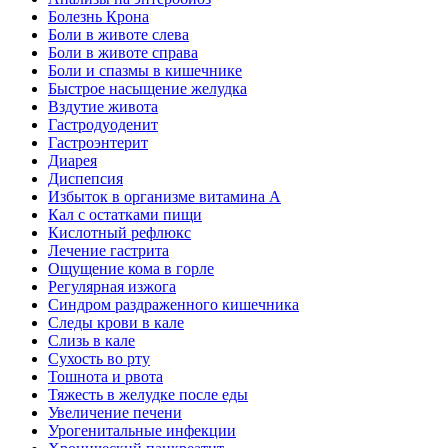
Болезнь Крона
Боли в животе слева
Боли в животе справа
Боли и спазмы в кишечнике
Быстрое насыщение желудка
Вздутие живота
Гастродуоденит
Гастроэнтерит
Диарея
Диспепсия
Избыток в организме витамина А
Кал с остатками пищи
Кислотный рефлюкс
Лечение гастрита
Ощущение кома в горле
Регулярная изжога
Синдром раздраженного кишечника
Следы крови в кале
Слизь в кале
Сухость во рту
Тошнота и рвота
Тяжесть в желудке после еды
Увеличение печени
Урогенитальные инфекции