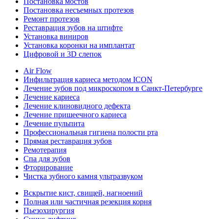
Постановка мостов
Постановка несъемных протезов
Ремонт протезов
Реставрация зубов на штифте
Установка виниров
Установка коронки на имплантат
Цифровой и 3D слепок
Air Flow
Инфильтрация кариеса методом ICON
Лечение зубов под микроскопом в Санкт-Петербурге
Лечение кариеса
Лечение клиновидного дефекта
Лечение пришеечного кариеса
Лечение пульпита
Профессиональная гигиена полости рта
Прямая реставрация зубов
Ремотерапия
Спа для зубов
Фторирование
Чистка зубного камня ультразвуком
Вскрытие кист, свищей, нагноений
Полная или частичная резекция корня
Пьезохирургия