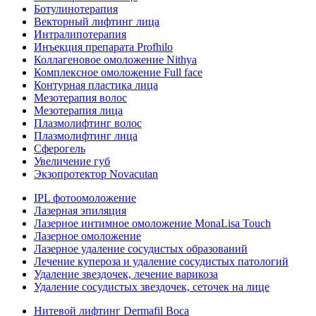
Ботулинотерапия
Векторный лифтинг лица
Интралипотерапия
Инъекция препарата Profhilo
Коллагеновое омоложение Nithya
Комплексное омоложение Full face
Контурная пластика лица
Мезотерапия волос
Мезотерапия лица
Плазмолифтинг волос
Плазмолифтинг лица
Сферогель
Увеличение губ
Экзопротектор Novacutan
IPL фотоомоложение
Лазерная эпиляция
Лазерное интимное омоложение MonaLisa Touch
Лазерное омоложение
Лазерное удаление сосудистых образований
Лечение купероза и удаление сосудистых патологий
Удаление звездочек, лечение варикоза
Удаление сосудистых звездочек, сеточек на лице
Нитевой лифтинг Dermafil Boca