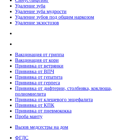
Синус-лифтинг
Удаление зуба
Удаление зуба мудрости
Удаление зубов под общим наркозом
Удаление экзостозов
Вакцинация от гриппа
Вакцинация от кори
Прививка от ветрянки
Прививка от ВПЧ
Прививка от гепатита
Прививка от герпеса
Прививка от дифтерии, столбняка, коклюша,
полиомиелита
Прививка от клещевого энцефалита
Прививка от КПК
Прививка от пневмококка
Проба манту
Вызов медсестры на дом
ФГДС