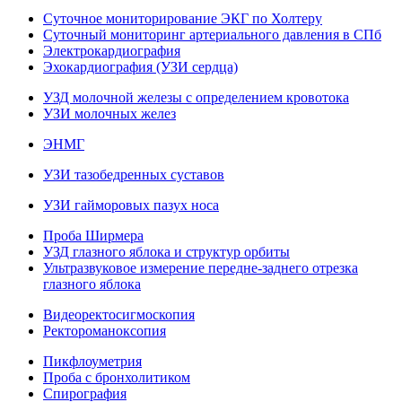
Суточное мониторирование ЭКГ по Холтеру
Суточный мониторинг артериального давления в СПб
Электрокардиография
Эхокардиография (УЗИ сердца)
УЗД молочной железы с определением кровотока
УЗИ молочных желез
ЭНМГ
УЗИ тазобедренных суставов
УЗИ гайморовых пазух носа
Проба Ширмера
УЗД глазного яблока и структур орбиты
Ультразвуковое измерение передне-заднего отрезка
глазного яблока
Видеоректосигмоскопия
Ректороманоксопия
Пикфлоуметрия
Проба с бронхолитиком
Спирография