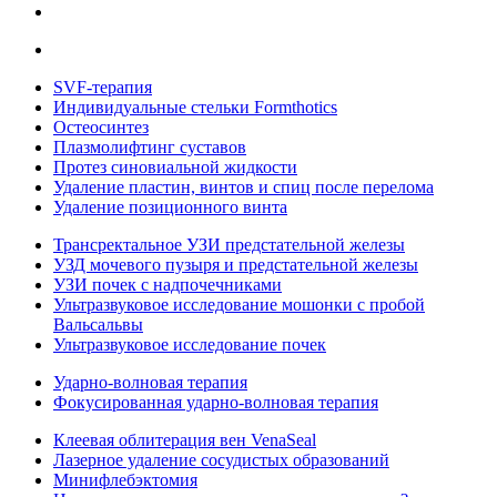
SVF-терапия
Индивидуальные стельки Formthotics
Остеосинтез
Плазмолифтинг суставов
Протез синовиальной жидкости
Удаление пластин, винтов и спиц после перелома
Удаление позиционного винта
Трансректальное УЗИ предстательной железы
УЗД мочевого пузыря и предстательной железы
УЗИ почек с надпочечниками
Ультразвуковое исследование мошонки с пробой
Вальсальвы
Ультразвуковое исследование почек
Ударно-волновая терапия
Фокусированная ударно-волновая терапия
Клеевая облитерация вен VenaSeal
Лазерное удаление сосудистых образований
Минифлебэктомия