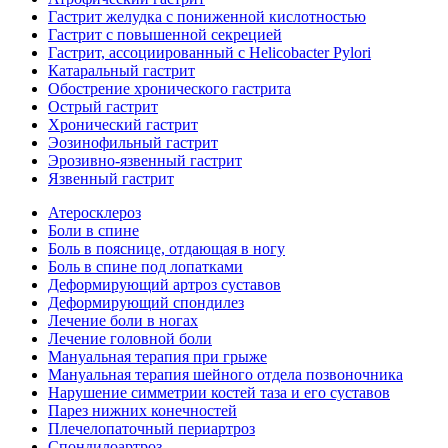
Гастрит желудка с пониженной кислотностью
Гастрит с повышенной секрецией
Гастрит, ассоциированный с Helicobacter Pylori
Катаральный гастрит
Обострение хронического гастрита
Острый гастрит
Хронический гастрит
Эозинофильный гастрит
Эрозивно-язвенный гастрит
Язвенный гастрит
Атеросклероз
Боли в спине
Боль в пояснице, отдающая в ногу
Боль в спине под лопатками
Деформирующий артроз суставов
Деформирующий спондилез
Лечение боли в ногах
Лечение головной боли
Мануальная терапия при грыже
Мануальная терапия шейного отдела позвоночника
Нарушение симметрии костей таза и его суставов
Парез нижних конечностей
Плечелопаточный периартроз
Спондилоартроз