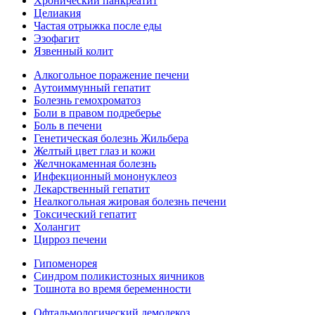
Хронический панкреатит
Целиакия
Частая отрыжка после еды
Эзофагит
Язвенный колит
Алкогольное поражение печени
Аутоиммунный гепатит
Болезнь гемохроматоз
Боли в правом подреберье
Боль в печени
Генетическая болезнь Жильбера
Желтый цвет глаз и кожи
Желчнокаменная болезнь
Инфекционный мононуклеоз
Лекарственный гепатит
Неалкогольная жировая болезнь печени
Токсический гепатит
Холангит
Цирроз печени
Гипоменорея
Синдром поликистозных яичников
Тошнота во время беременности
Офтальмологический демодекоз