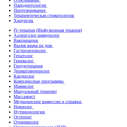
Отбеливание
Пародонтология
Протезирование
Терапевтическая стоматология
Хирургия
IV-терапия (Инфузионная терапия)
Аллерголог-иммунолог
Вакцинация
Вызов врача на дом
Гастроэнтеролог
Гепатолог
Гинеколог
Гирудотерапия
Дерматовенеролог
Кардиолог
Комплексные программы
Маммолог
Мануальный терапевт
Массажист
Медицинские комиссии и справки
Невролог
Нутрициология
Остеопат
Отоневролог