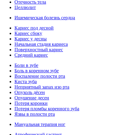
Отечность тела
Целлюлит
Ишемическая болезнь сердца
Кариес под десной
Кариес сбоку
Кариес у десны
Начальная стадия кариеса
Поверхностный кариес
Средний кариес
Боли в зубе
Боль в коренном зубе
Воспаление полости рта
Киста зуба
Неприятный запах изо рта
Опухоль дёсен
Опущение десен
Потеря коронки
Потеря пломбы коренного зуба
Язвы в полости рта
Мануальная терапия ног
Атрофический гастрит