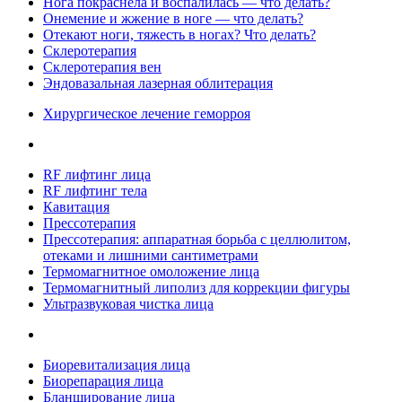
Нога покраснела и воспалилась — что делать?
Онемение и жжение в ноге — что делать?
Отекают ноги, тяжесть в ногах? Что делать?
Склеротерапия
Склеротерапия вен
Эндовазальная лазерная облитерация
Хирургическое лечение геморроя
RF лифтинг лица
RF лифтинг тела
Кавитация
Прессотерапия
Прессотерапия: аппаратная борьба с целлюлитом,
отеками и лишними сантиметрами
Термомагнитное омоложение лица
Термомагнитный липолиз для коррекции фигуры
Ультразвуковая чистка лица
Биоревитализация лица
Биорепарация лица
Бланширование лица