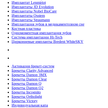
Имплантат Lenmiriot
Имплантаты JD Evolution
Имплантаты Nobel BioСare
Имплантаты Osstem
Имплантаты Straumann
Имплантация зубов в медикаментозном сне
Костная пластика
Одномоментная имплантация зубов
Система имплантации Hi-Tech
Циркониевые импланты Bredent WhiteSKY
Активация брекет-систем
Брекеты Clarity Advanced
Брекеты Damon 3MX
Брекеты Damon Clear
Брекеты Damon Q
Брекеты Damon Q2
Брекеты Incognito
Брекеты Ortholight
Брекеты Victory
Индивидуальная капа