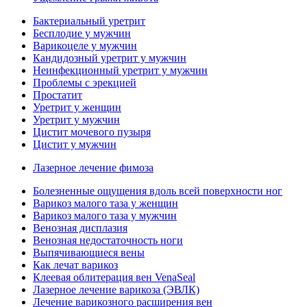
Бактериальный уретрит
Бесплодие у мужчин
Варикоцеле у мужчин
Кандидозный уретрит у мужчин
Неинфекционный уретрит у мужчин
Проблемы с эрекцией
Простатит
Уретрит у женщин
Уретрит у мужчин
Цистит мочевого пузыря
Цистит у мужчин
Лазерное лечение фимоза
Болезненные ощущения вдоль всей поверхности ног
Варикоз малого таза у женщин
Варикоз малого таза у мужчин
Венозная дисплазия
Венозная недостаточность ноги
Выпячивающиеся вены
Как лечат варикоз
Клеевая облитерация вен VenaSeal
Лазерное лечение варикоза (ЭВЛК)
Лечение варикозного расширения вен