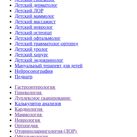
Детский дерматолог
Детский ЛОР
Детский маммолог
Детский массажист
Детский невролог
Детский остеопат
Детский офтальмолог
Детский травматолог-ортопед
Детский уролог
Детский хирург
Детский эндокринолог
Мануальный терапевт для детей
Нейросонография
Педиатр
Гастроэнтерология
Гинекология
Дуплексное сканирование
Калькулятор анализов
Кардиология
Маммология
Неврология
Ортопедия
Оториноларингология (ЛОР)
Офтальмология