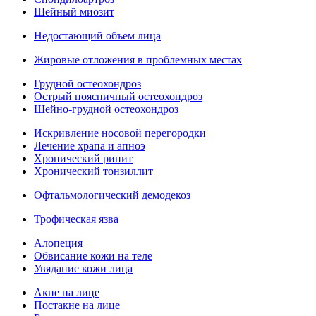
Шейный миозит
Недостающий объем лица
Жировые отложения в проблемных местах
Грудной остеохондроз
Острый поясничный остеохондроз
Шейно-грудной остеохондроз
Искривление носовой перегородки
Лечение храпа и апноэ
Хронический ринит
Хронический тонзиллит
Офтальмологический демодекоз
Трофическая язва
Алопеция
Обвисание кожи на теле
Увядание кожи лица
Акне на лице
Постакне на лице