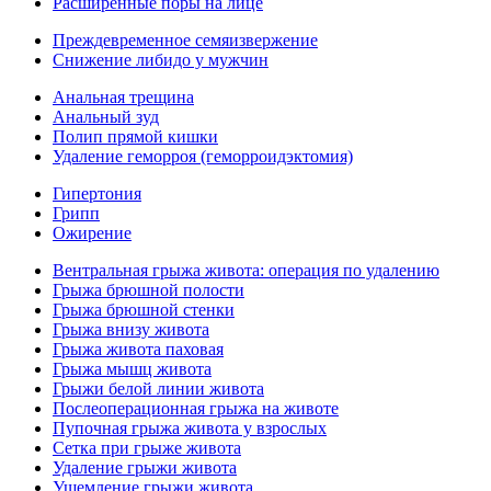
Расширенные поры на лице
Преждевременное семяизвержение
Снижение либидо у мужчин
Анальная трещина
Анальный зуд
Полип прямой кишки
Удаление геморроя (геморроидэктомия)
Гипертония
Грипп
Ожирение
Вентральная грыжа живота: операция по удалению
Грыжа брюшной полости
Грыжа брюшной стенки
Грыжа внизу живота
Грыжа живота паховая
Грыжа мышц живота
Грыжи белой линии живота
Послеоперационная грыжа на животе
Пупочная грыжа живота у взрослых
Сетка при грыже живота
Удаление грыжи живота
Ущемление грыжи живота