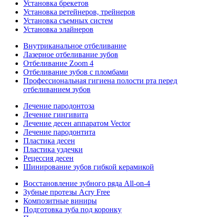
Установка брекетов
Установка ретейнеров, трейнеров
Установка съемных систем
Установка элайнеров
Внутриканальное отбеливание
Лазерное отбеливание зубов
Отбеливание Zoom 4
Отбеливание зубов с пломбами
Профессиональная гигиена полости рта перед
отбеливанием зубов
Лечение пародонтоза
Лечение гингивита
Лечение десен аппаратом Vector
Лечение пародонтита
Пластика десен
Пластика уздечки
Рецессия десен
Шинирование зубов гибкой керамикой
Восстановление зубного ряда All‑on‑4
Зубные протезы Acry Free
Композитные виниры
Подготовка зуба под коронку