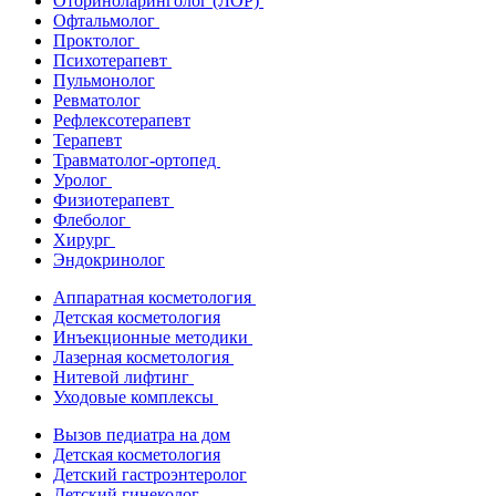
Оториноларинголог (ЛОР)
Офтальмолог
Проктолог
Психотерапевт
Пульмонолог
Ревматолог
Рефлексотерапевт
Терапевт
Травматолог-ортопед
Уролог
Физиотерапевт
Флеболог
Хирург
Эндокринолог
Аппаратная косметология
Детская косметология
Инъекционные методики
Лазерная косметология
Нитевой лифтинг
Уходовые комплексы
Вызов педиатра на дом
Детская косметология
Детский гастроэнтеролог
Детский гинеколог