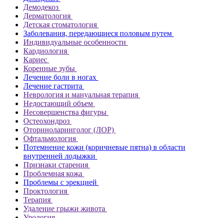
Демодекоз
Дерматология
Детская стоматология
Заболевания, передающиеся половым путем
Индивидуальные особенности
Кардиология
Кариес
Коренные зубы
Лечение боли в ногах
Лечение гастрита
Неврология и мануальная терапия
Недостающий объем
Несовершенства фигуры
Остеохондроз
Оториноларинголог (ЛОР)
Офтальмология
Потемнение кожи (коричневые пятна) в области
внутренней лодыжки
Признаки старения
Проблемная кожа
Проблемы с эрекцией
Проктология
Терапия
Удаление грыжи живота
Урология