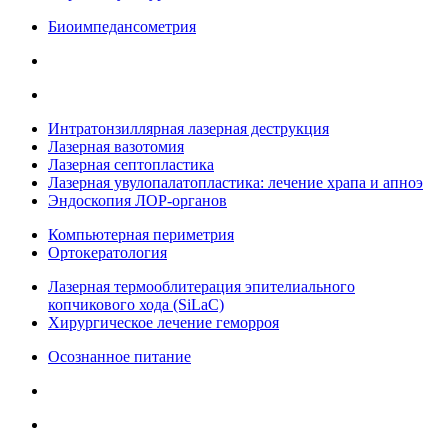
Биоимпедансометрия
Интратонзиллярная лазерная деструкция
Лазерная вазотомия
Лазерная септопластика
Лазерная увулопалатопластика: лечение храпа и апноэ
Эндоскопия ЛОР-органов
Компьютерная периметрия
Ортокератология
Лазерная термооблитерация эпителиального
копчикового хода (SiLaC)
Хирургическое лечение геморроя
Осознанное питание