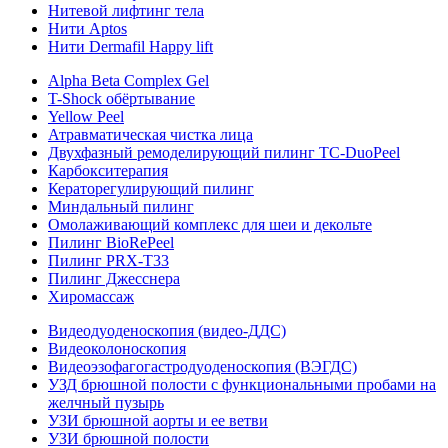
Нитевой лифтинг тела
Нити Aptos
Нити Dermafil Happy lift
Alpha Beta Complex Gel
T-Shock обёртывание
Yellow Peel
Атравматическая чистка лица
Двухфазный ремоделирующий пилинг TC-DuoPeel
Карбокситерапия
Кераторегулирующий пилинг
Миндальный пилинг
Омолаживающий комплекс для шеи и декольте
Пилинг BioRePeel
Пилинг PRX-T33
Пилинг Джесснера
Хиромассаж
Видеодуоденоскопия (видео-ДДС)
Видеоколоноскопия
Видеоэзофагогастродуоденоскопия (ВЭГДС)
УЗД брюшной полости с функциональными пробами на
желчный пузырь
УЗИ брюшной аорты и ее ветви
УЗИ брюшной полости