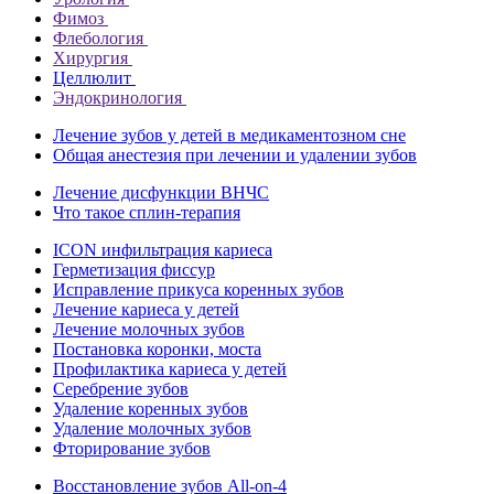
Фимоз
Флебология
Хирургия
Целлюлит
Эндокринология
Лечение зубов у детей в медикаментозном сне
Общая анестезия при лечении и удалении зубов
Лечение дисфункции ВНЧС
Что такое сплин-терапия
ICON инфильтрация кариеса
Герметизация фиссур
Исправление прикуса коренных зубов
Лечение кариеса у детей
Лечение молочных зубов
Постановка коронки, моста
Профилактика кариеса у детей
Серебрение зубов
Удаление коренных зубов
Удаление молочных зубов
Фторирование зубов
Восстановление зубов All‑on‑4