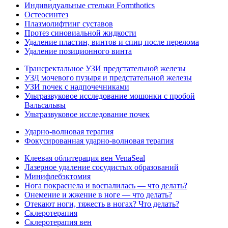
Индивидуальные стельки Formthotics
Остеосинтез
Плазмолифтинг суставов
Протез синовиальной жидкости
Удаление пластин, винтов и спиц после перелома
Удаление позиционного винта
Трансректальное УЗИ предстательной железы
УЗД мочевого пузыря и предстательной железы
УЗИ почек с надпочечниками
Ультразвуковое исследование мошонки с пробой
Вальсальвы
Ультразвуковое исследование почек
Ударно-волновая терапия
Фокусированная ударно-волновая терапия
Клеевая облитерация вен VenaSeal
Лазерное удаление сосудистых образований
Минифлебэктомия
Нога покраснела и воспалилась — что делать?
Онемение и жжение в ноге — что делать?
Отекают ноги, тяжесть в ногах? Что делать?
Склеротерапия
Склеротерапия вен