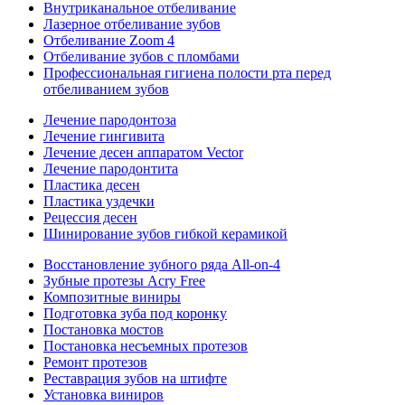
Внутриканальное отбеливание
Лазерное отбеливание зубов
Отбеливание Zoom 4
Отбеливание зубов с пломбами
Профессиональная гигиена полости рта перед
отбеливанием зубов
Лечение пародонтоза
Лечение гингивита
Лечение десен аппаратом Vector
Лечение пародонтита
Пластика десен
Пластика уздечки
Рецессия десен
Шинирование зубов гибкой керамикой
Восстановление зубного ряда All‑on‑4
Зубные протезы Acry Free
Композитные виниры
Подготовка зуба под коронку
Постановка мостов
Постановка несъемных протезов
Ремонт протезов
Реставрация зубов на штифте
Установка виниров