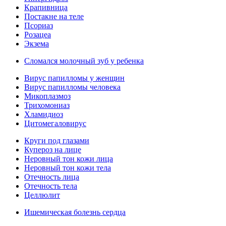
Крапивница
Постакне на теле
Псориаз
Розацеа
Экзема
Сломался молочный зуб у ребенка
Вирус папилломы у женщин
Вирус папилломы человека
Микоплазмоз
Трихомониаз
Хламидиоз
Цитомегаловирус
Круги под глазами
Купероз на лице
Неровный тон кожи лица
Неровный тон кожи тела
Отечность лица
Отечность тела
Целлюлит
Ишемическая болезнь сердца