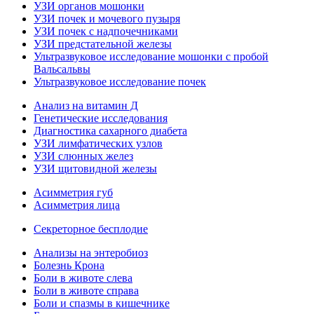
УЗИ органов мошонки
УЗИ почек и мочевого пузыря
УЗИ почек с надпочечниками
УЗИ предстательной железы
Ультразвуковое исследование мошонки с пробой
Вальсальвы
Ультразвуковое исследование почек
Анализ на витамин Д
Генетические исследования
Диагностика сахарного диабета
УЗИ лимфатических узлов
УЗИ слюнных желез
УЗИ щитовидной железы
Асимметрия губ
Асимметрия лица
Секреторное бесплодие
Анализы на энтеробиоз
Болезнь Крона
Боли в животе слева
Боли в животе справа
Боли и спазмы в кишечнике