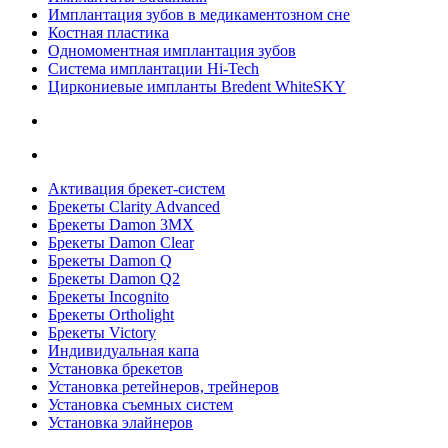
Имплантация зубов в медикаментозном сне
Костная пластика
Одномоментная имплантация зубов
Система имплантации Hi-Tech
Циркониевые импланты Bredent WhiteSKY
Активация брекет-систем
Брекеты Clarity Advanced
Брекеты Damon 3MX
Брекеты Damon Clear
Брекеты Damon Q
Брекеты Damon Q2
Брекеты Incognito
Брекеты Ortholight
Брекеты Victory
Индивидуальная капа
Установка брекетов
Установка ретейнеров, трейнеров
Установка съемных систем
Установка элайнеров