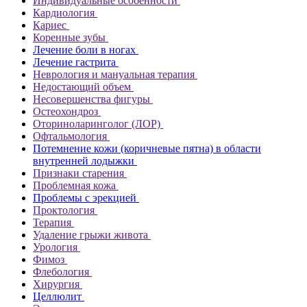
Индивидуальные особенности
Кардиология
Кариес
Коренные зубы
Лечение боли в ногах
Лечение гастрита
Неврология и мануальная терапия
Недостающий объем
Несовершенства фигуры
Остеохондроз
Оториноларинголог (ЛОР)
Офтальмология
Потемнение кожи (коричневые пятна) в области
внутренней лодыжки
Признаки старения
Проблемная кожа
Проблемы с эрекцией
Проктология
Терапия
Удаление грыжи живота
Урология
Фимоз
Флебология
Хирургия
Целлюлит