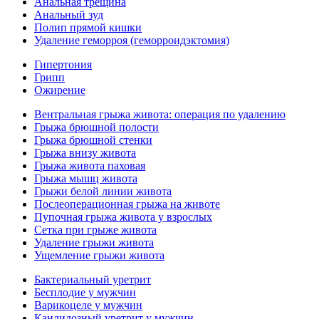
Анальная трещина
Анальный зуд
Полип прямой кишки
Удаление геморроя (геморроидэктомия)
Гипертония
Грипп
Ожирение
Вентральная грыжа живота: операция по удалению
Грыжа брюшной полости
Грыжа брюшной стенки
Грыжа внизу живота
Грыжа живота паховая
Грыжа мышц живота
Грыжи белой линии живота
Послеоперационная грыжа на животе
Пупочная грыжа живота у взрослых
Сетка при грыже живота
Удаление грыжи живота
Ущемление грыжи живота
Бактериальный уретрит
Бесплодие у мужчин
Варикоцеле у мужчин
Кандидозный уретрит у мужчин