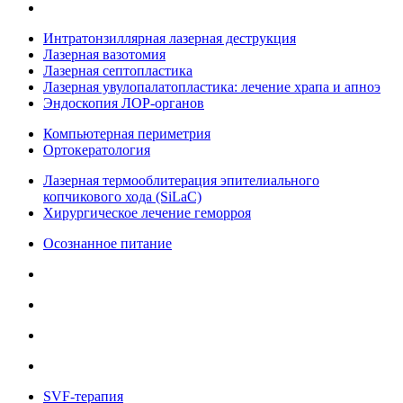
Интратонзиллярная лазерная деструкция
Лазерная вазотомия
Лазерная септопластика
Лазерная увулопалатопластика: лечение храпа и апноэ
Эндоскопия ЛОР-органов
Компьютерная периметрия
Ортокератология
Лазерная термооблитерация эпителиального
копчикового хода (SiLaC)
Хирургическое лечение геморроя
Осознанное питание
SVF-терапия