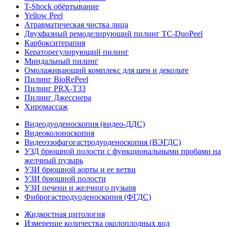
T-Shock обёртывание
Yellow Peel
Атравматическая чистка лица
Двухфазный ремоделирующий пилинг TC-DuoPeel
Карбокситерапия
Кераторегулирующий пилинг
Миндальный пилинг
Омолаживающий комплекс для шеи и декольте
Пилинг BioRePeel
Пилинг PRX-T33
Пилинг Джесснера
Хиромассаж
Видеодуоденоскопия (видео-ДДС)
Видеоколоноскопия
Видеоэзофагогастродуоденоскопия (ВЭГДС)
УЗД брюшной полости с функциональными пробами на
желчный пузырь
УЗИ брюшной аорты и ее ветви
УЗИ брюшной полости
УЗИ печени и желчного пузыря
Фиброгастродуоденоскопия (ФГДС)
Жидкостная цитология
Измерение количества околоплодных вод