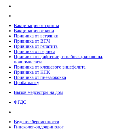
Вакцинация от гриппа
Вакцинация от кори
Прививка от ветрянки
Прививка от ВПЧ
Прививка от гепатита
Прививка от герпеса
Прививка от дифтерии, столбняка, коклюша,
полиомиелита
Прививка от клещевого энцефалита
Прививка от КПК
Прививка от пневмококка
Проба манту
Вызов медсестры на дом
ФГДС
Ведение беременности
Гинеколог-эндокринолог