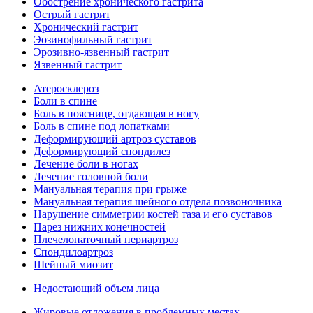
Обострение хронического гастрита
Острый гастрит
Хронический гастрит
Эозинофильный гастрит
Эрозивно-язвенный гастрит
Язвенный гастрит
Атеросклероз
Боли в спине
Боль в пояснице, отдающая в ногу
Боль в спине под лопатками
Деформирующий артроз суставов
Деформирующий спондилез
Лечение боли в ногах
Лечение головной боли
Мануальная терапия при грыже
Мануальная терапия шейного отдела позвоночника
Нарушение симметрии костей таза и его суставов
Парез нижних конечностей
Плечелопаточный периартроз
Спондилоартроз
Шейный миозит
Недостающий объем лица
Жировые отложения в проблемных местах