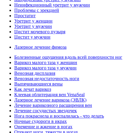
Неинфекционный уретрит у мужчин
Проблемы с эрекцией
Простатит
Уретрит у женщин
Уретрит у мужчин
Цистит мочевого пузыря
Цистит у мужчин
Лазерное лечение фимоза
Болезненные ощущения вдоль всей поверхности ног
Варикоз малого таза у женщин
Варикоз малого таза у мужчин
Венозная дисплазия
Венозная недостаточность ноги
Выпячивающиеся вены
Как лечат варикоз
Клеевая облитерация вен VenaSeal
Лазерное лечение варикоза (ЭВЛК)
Лечение варикозного расширения вен
Лечение сосудистых звездочек
Нога покраснела и воспалилась - что делать
Ночные судороги в икрах
Онемение и жжение в ногах
Отекают ноги, тяжести в ногах