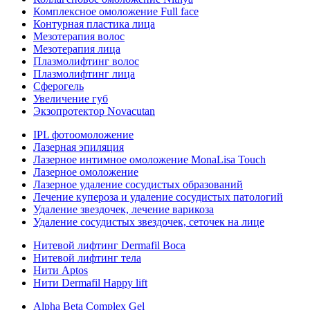
Комплексное омоложение Full face
Контурная пластика лица
Мезотерапия волос
Мезотерапия лица
Плазмолифтинг волос
Плазмолифтинг лица
Сферогель
Увеличение губ
Экзопротектор Novacutan
IPL фотоомоложение
Лазерная эпиляция
Лазерное интимное омоложение MonaLisa Touch
Лазерное омоложение
Лазерное удаление сосудистых образований
Лечение купероза и удаление сосудистых патологий
Удаление звездочек, лечение варикоза
Удаление сосудистых звездочек, сеточек на лице
Нитевой лифтинг Dermafil Boca
Нитевой лифтинг тела
Нити Aptos
Нити Dermafil Happy lift
Alpha Beta Complex Gel