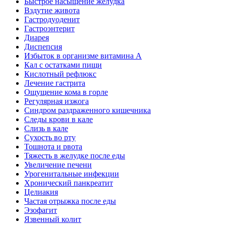
Быстрое насыщение желудка
Вздутие живота
Гастродуоденит
Гастроэнтерит
Диарея
Диспепсия
Избыток в организме витамина А
Кал с остатками пищи
Кислотный рефлюкс
Лечение гастрита
Ощущение кома в горле
Регулярная изжога
Синдром раздраженного кишечника
Следы крови в кале
Слизь в кале
Сухость во рту
Тошнота и рвота
Тяжесть в желудке после еды
Увеличение печени
Урогенитальные инфекции
Хронический панкреатит
Целиакия
Частая отрыжка после еды
Эзофагит
Язвенный колит