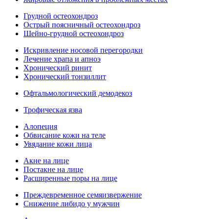
Грудной остеохондроз
Острый поясничный остеохондроз
Шейно-грудной остеохондроз
Искривление носовой перегородки
Лечение храпа и апноэ
Хронический ринит
Хронический тонзиллит
Офтальмологический демодекоз
Трофическая язва
Алопеция
Обвисание кожи на теле
Увядание кожи лица
Акне на лице
Постакне на лице
Расширенные поры на лице
Преждевременное семяизвержение
Снижение либидо у мужчин