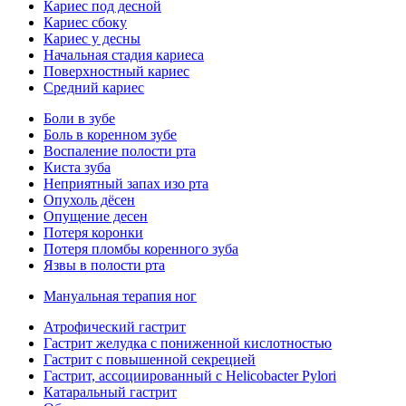
Кариес под десной
Кариес сбоку
Кариес у десны
Начальная стадия кариеса
Поверхностный кариес
Средний кариес
Боли в зубе
Боль в коренном зубе
Воспаление полости рта
Киста зуба
Неприятный запах изо рта
Опухоль дёсен
Опущение десен
Потеря коронки
Потеря пломбы коренного зуба
Язвы в полости рта
Мануальная терапия ног
Атрофический гастрит
Гастрит желудка с пониженной кислотностью
Гастрит с повышенной секрецией
Гастрит, ассоциированный с Helicobacter Pylori
Катаральный гастрит