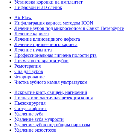
Установка коронки на имплантат
Цифровой и 3D слепок
Air Flow
Инфильтрация кариеса методом ICON
Лечение зубов под микроскопом в Санкт-Петербурге
Лечение кариеса
Лечение клиновидного дефекта
Лечение пришеечного кариеса
Лечение пульпита
Профессиональная гигиена полости рта
Прямая реставрация зубов
Ремотерапия
Спа для зубов
Фторирование
Чистка зубного камня ультразвуком
Вскрытие кист, свищей, нагноений
Полная или частичная резекция корня
Пьезохирургия
Синус-лифтинг
Удаление зуба
Удаление зуба мудрости
Удаление зубов под общим наркозом
Удаление экзостозов