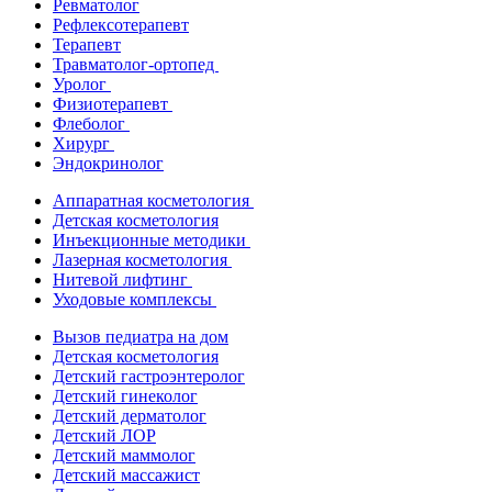
Ревматолог
Рефлексотерапевт
Терапевт
Травматолог-ортопед
Уролог
Физиотерапевт
Флеболог
Хирург
Эндокринолог
Аппаратная косметология
Детская косметология
Инъекционные методики
Лазерная косметология
Нитевой лифтинг
Уходовые комплексы
Вызов педиатра на дом
Детская косметология
Детский гастроэнтеролог
Детский гинеколог
Детский дерматолог
Детский ЛОР
Детский маммолог
Детский массажист