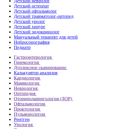
Детский невролог
Детский остеопат
Детский офтальмолог
Детский травматолог-ортопед
Детский уролог
Детский хирург
Детский эндокринолог
Мануальный терапевт для детей
Нейросонография
Педиатр
Гастроэнтерология
Гинекология
Дуплексное сканирование
Калькулятор анализов
Кардиология
Маммология
Неврология
Ортопедия
Оториноларингология (ЛОР)
Офтальмология
Проктология
Пульмонология
Рентген
Урология