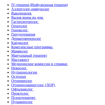
IV-терапия (Инфузионная терапия)
Аллерголог-иммунолог
Вакцинация
Вызов врача на дом
Гастроэнтеролог
Гепатолог
Гинеколог
Гирудотерапия
Дерматовенеролог
Кардиолог
Комплексные программы
Маммолог
Мануальный терапевт
Массажист
Медицинские комиссии и справки
Невролог
Нутрициология
Остеопат
Отоневролог
Оториноларинголог (ЛОР)
Офтальмолог
Проктолог
Психотерапевт
Пульмонолог