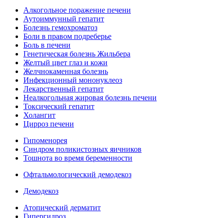
Алкогольное поражение печени
Аутоиммунный гепатит
Болезнь гемохроматоз
Боли в правом подреберье
Боль в печени
Генетическая болезнь Жильбера
Желтый цвет глаз и кожи
Желчнокаменная болезнь
Инфекционный мононуклеоз
Лекарственный гепатит
Неалкогольная жировая болезнь печени
Токсический гепатит
Холангит
Цирроз печени
Гипоменорея
Синдром поликистозных яичников
Тошнота во время беременности
Офтальмологический демодекоз
Демодекоз
Атопический дерматит
Гипергидроз