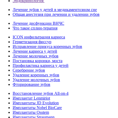
Эндокринология
Лечение зубов у детей в медикаментозном сне
Общая анестезия при лечении и удалении зубов
Лечение дисфункции ВНЧС
Что такое сплин-терапия
ICON инфильтрация кариеса
Герметизация фиссур
Исправление прикуса коренных зубов
Лечение кариеса у детей
Лечение молочных зубов
Постановка коронки, моста
Профилактика кариеса у детей
Серебрение зубов
Удаление коренных зубов
Удаление молочных зубов
Фторирование зубов
Восстановление зубов All‑on‑4
Имплантат Lenmiriot
Имплантаты JD Evolution
Имплантаты Nobel BioСare
Имплантаты Osstem
Имплантаты Straumann