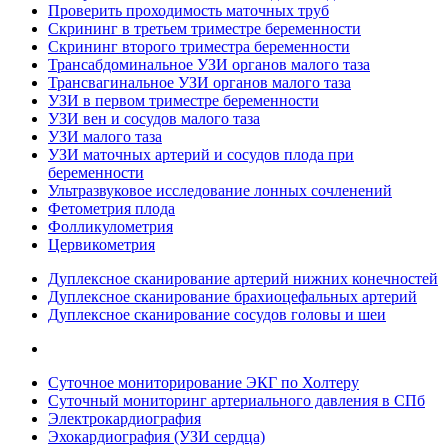
Проверить проходимость маточных труб
Скрининг в третьем триместре беременности
Скрининг второго триместра беременности
Трансабдоминальное УЗИ органов малого таза
Трансвагинальное УЗИ органов малого таза
УЗИ в первом триместре беременности
УЗИ вен и сосудов малого таза
УЗИ малого таза
УЗИ маточных артерий и сосудов плода при
беременности
Ультразвуковое исследование лонных сочленений
Фетометрия плода
Фолликулометрия
Цервикометрия
Дуплексное сканирование артерий нижних конечностей
Дуплексное сканирование брахиоцефальных артерий
Дуплексное сканирование сосудов головы и шеи
Суточное мониторирование ЭКГ по Холтеру
Суточный мониторинг артериального давления в СПб
Электрокардиография
Эхокардиография (УЗИ сердца)