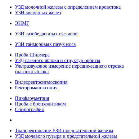
УЗД молочной железы с определением кровотока
УЗИ молочных желез
ЭНМГ
УЗИ тазобедренных суставов
УЗИ гайморовых пазух носа
Проба Ширмера
УЗД глазного яблока и структур орбиты
Ультразвуковое измерение передне-заднего отрезка
глазного яблока
Видеоректосигмоскопия
Ректороманоксопия
Пикфлоуметрия
Проба с бронхолитиком
Спирография
Трансректальное УЗИ предстательной железы
УЗД мочевого пузыря и предстательной железы