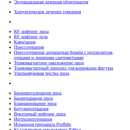
Эндовазальная лазерная облитерация
Хирургическое лечение геморроя
RF лифтинг лица
RF лифтинг тела
Кавитация
Прессотерапия
Прессотерапия: аппаратная борьба с целлюлитом,
отеками и лишними сантиметрами
Термомагнитное омоложение лица
Термомагнитный липолиз для коррекции фигуры
Ультразвуковая чистка лица
Биоревитализация лица
Биорепарация лица
Бланширование лица
Ботулинотерапия
Векторный лифтинг лица
Интралипотерапия
Инъекция препарата Profhilo
Коллагеновое омоложение Nithya