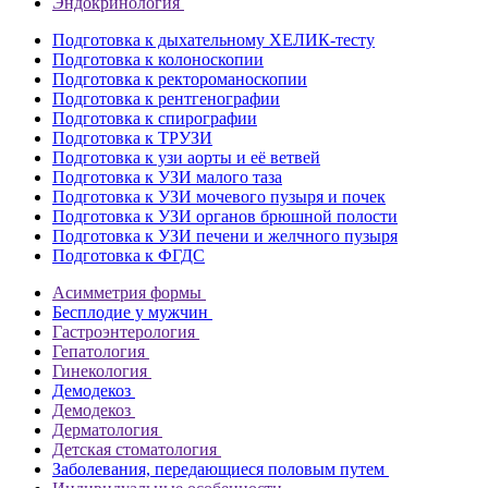
Эндокринология
Подготовка к дыхательному ХЕЛИК-тесту
Подготовка к колоноскопии
Подготовка к ректороманоскопии
Подготовка к рентгенографии
Подготовка к спирографии
Подготовка к ТРУЗИ
Подготовка к узи аорты и её ветвей
Подготовка к УЗИ малого таза
Подготовка к УЗИ мочевого пузыря и почек
Подготовка к УЗИ органов брюшной полости
Подготовка к УЗИ печени и желчного пузыря
Подготовка к ФГДС
Асимметрия формы
Бесплодие у мужчин
Гастроэнтерология
Гепатология
Гинекология
Демодекоз
Демодекоз
Дерматология
Детская стоматология
Заболевания, передающиеся половым путем