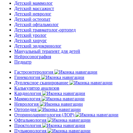
Детский маммолог
Детский массажист
Детский невролог
Детский остеопат
Детский офтальмолог
Детский травматолог-ортопед
Детский уролог
Детский хирург
Детский эндокринолог
Мануальный терапевт для детей
Нейросонография
Педиатр
Гастроэнтерология
Гинекология
Дуплексное сканирование
Калькулятор анализов
Кардиология
Маммология
Неврология
Ортопедия
Оториноларингология (ЛОР)
Офтальмология
Проктология
Пульмонология