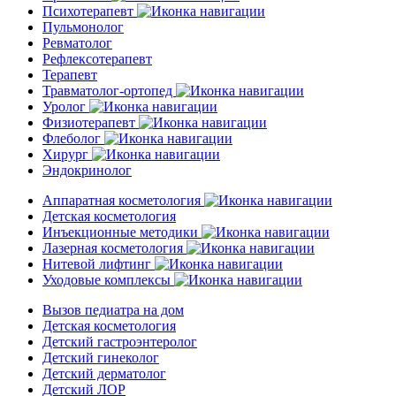
Психотерапевт
Пульмонолог
Ревматолог
Рефлексотерапевт
Терапевт
Травматолог-ортопед
Уролог
Физиотерапевт
Флеболог
Хирург
Эндокринолог
Аппаратная косметология
Детская косметология
Инъекционные методики
Лазерная косметология
Нитевой лифтинг
Уходовые комплексы
Вызов педиатра на дом
Детская косметология
Детский гастроэнтеролог
Детский гинеколог
Детский дерматолог
Детский ЛОР