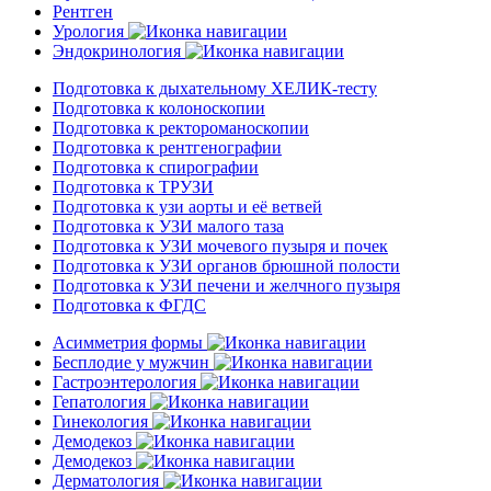
Рентген
Урология
Эндокринология
Подготовка к дыхательному ХЕЛИК-тесту
Подготовка к колоноскопии
Подготовка к ректороманоскопии
Подготовка к рентгенографии
Подготовка к спирографии
Подготовка к ТРУЗИ
Подготовка к узи аорты и её ветвей
Подготовка к УЗИ малого таза
Подготовка к УЗИ мочевого пузыря и почек
Подготовка к УЗИ органов брюшной полости
Подготовка к УЗИ печени и желчного пузыря
Подготовка к ФГДС
Асимметрия формы
Бесплодие у мужчин
Гастроэнтерология
Гепатология
Гинекология
Демодекоз
Демодекоз
Дерматология