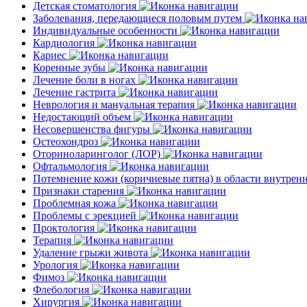
Детская стоматология
Заболевания, передающиеся половым путем
Индивидуальные особенности
Кардиология
Кариес
Коренные зубы
Лечение боли в ногах
Лечение гастрита
Неврология и мануальная терапия
Недостающий объем
Несовершенства фигуры
Остеохондроз
Оториноларинголог (ЛОР)
Офтальмология
Потемнение кожи (коричневые пятна) в области внутре
Признаки старения
Проблемная кожа
Проблемы с эрекцией
Проктология
Терапия
Удаление грыжи живота
Урология
Фимоз
Флебология
Хирургия