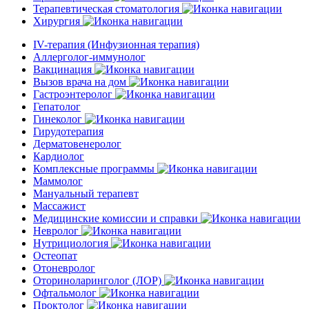
Терапевтическая стоматология
Хирургия
IV-терапия (Инфузионная терапия)
Аллерголог-иммунолог
Вакцинация
Вызов врача на дом
Гастроэнтеролог
Гепатолог
Гинеколог
Гирудотерапия
Дерматовенеролог
Кардиолог
Комплексные программы
Маммолог
Мануальный терапевт
Массажист
Медицинские комиссии и справки
Невролог
Нутрициология
Остеопат
Отоневролог
Оториноларинголог (ЛОР)
Офтальмолог
Проктолог