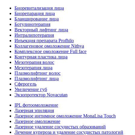
Биоревитализация лица
Биорепарация лица
Бланширование лица
Ботулинотерапия
Векторный лифтинг лица
Интралипотерапия
Инъекция препарата Profhilo
Коллагеновое омоложение Nithya
Комплексное омоложение Full face
Контурная пластика лица
Мезотерапия волос
Мезотерапия лица
Плазмолифтинг волос
Плазмолифтинг лица
Сферогель
Увеличение губ
Экзопротектор Novacutan
IPL фотоомоложение
Лазерная эпиляция
Лазерное интимное омоложение MonaLisa Touch
Лазерное омоложение
Лазерное удаление сосудистых образований
Лечение купероза и удаление сосудистых патологий