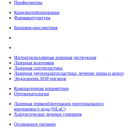
Профосмотры
Кинезиотейпирование
Фармакопунктура
Биоимпедансометрия
Интратонзиллярная лазерная деструкция
Лазерная вазотомия
Лазерная септопластика
Лазерная увулопалатопластика: лечение храпа и апноэ
Эндоскопия ЛОР-органов
Компьютерная периметрия
Ортокератология
Лазерная термооблитерация эпителиального
копчикового хода (SiLaC)
Хирургическое лечение геморроя
Осознанное питание