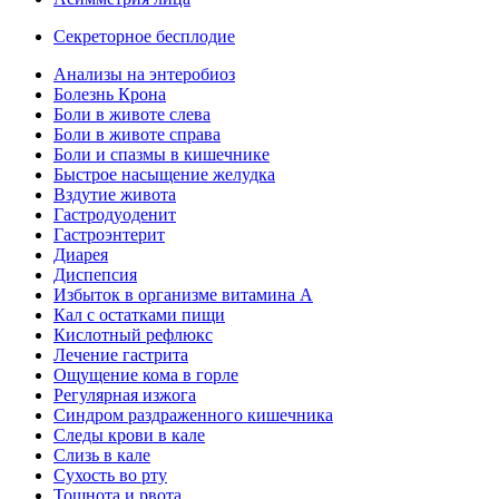
Секреторное бесплодие
Анализы на энтеробиоз
Болезнь Крона
Боли в животе слева
Боли в животе справа
Боли и спазмы в кишечнике
Быстрое насыщение желудка
Вздутие живота
Гастродуоденит
Гастроэнтерит
Диарея
Диспепсия
Избыток в организме витамина А
Кал с остатками пищи
Кислотный рефлюкс
Лечение гастрита
Ощущение кома в горле
Регулярная изжога
Синдром раздраженного кишечника
Следы крови в кале
Слизь в кале
Сухость во рту
Тошнота и рвота