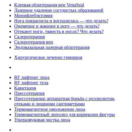
Клеевая облитерация вен VenaSeal
Лазерное удаление сосудистых образований
Минифлебэктомия
Нога покраснела и воспалилась — что делать?
Онемение и жжение в ноге — что делать?
Отекают ноги, тяжесть в ногах? Что делать?
Склеротерапия
Склеротерапия вен
Эндовазальная лазерная облитерация
Хирургическое лечение геморроя
RF лифтинг лица
RF лифтинг тела
Кавитация
Прессотерапия
Прессотерапия: аппаратная борьба с целлюлитом,
отеками и лишними сантиметрами
Термомагнитное омоложение лица
Термомагнитный липолиз для коррекции фигуры
Ультразвуковая чистка лица