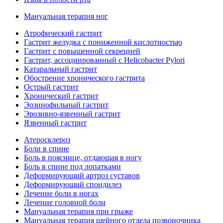
Мануальная терапия ног
Атрофический гастрит
Гастрит желудка с пониженной кислотностью
Гастрит с повышенной секрецией
Гастрит, ассоциированный с Helicobacter Pylori
Катаральный гастрит
Обострение хронического гастрита
Острый гастрит
Хронический гастрит
Эозинофильный гастрит
Эрозивно-язвенный гастрит
Язвенный гастрит
Атеросклероз
Боли в спине
Боль в пояснице, отдающая в ногу
Боль в спине под лопатками
Деформирующий артроз суставов
Деформирующий спондилез
Лечение боли в ногах
Лечение головной боли
Мануальная терапия при грыже
Мануальная терапия шейного отдела позвоночника