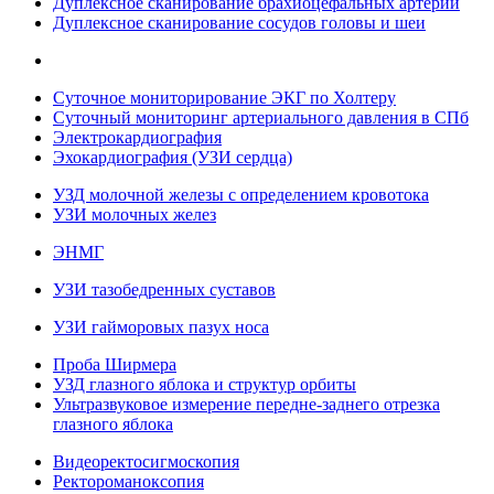
Дуплексное сканирование брахиоцефальных артерий
Дуплексное сканирование сосудов головы и шеи
Суточное мониторирование ЭКГ по Холтеру
Суточный мониторинг артериального давления в СПб
Электрокардиография
Эхокардиография (УЗИ сердца)
УЗД молочной железы с определением кровотока
УЗИ молочных желез
ЭНМГ
УЗИ тазобедренных суставов
УЗИ гайморовых пазух носа
Проба Ширмера
УЗД глазного яблока и структур орбиты
Ультразвуковое измерение передне-заднего отрезка
глазного яблока
Видеоректосигмоскопия
Ректороманоксопия