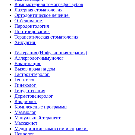
Компьютерная томография зубов
Лазерная стоматология
Ортодонтическое лечение
Отбеливание
Пародонтология
Протезирование
Терапевтическая стоматология
Хирургия
IV-терапия (Инфузионная терапия)
Аллерголог-иммунолог
Вакцинация
Вызов врача на дом
Гастроэнтеролог
Гепатолог
Гинеколог
Гирудотерапия
Дерматовенеролог
Кардиолог
Комплексные программы
Маммолог
Мануальный терапевт
Массажист
Медицинские комиссии и справки
Невролог