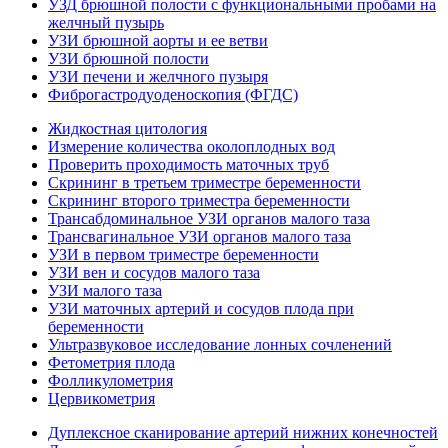
УЗД брюшной полости с функциональными пробами на
желчный пузырь
УЗИ брюшной аорты и ее ветви
УЗИ брюшной полости
УЗИ печени и желчного пузыря
Фиброгастродуоденоскопия (ФГДС)
Жидкостная цитология
Измерение количества околоплодных вод
Проверить проходимость маточных труб
Скрининг в третьем триместре беременности
Скрининг второго триместра беременности
Трансабдоминальное УЗИ органов малого таза
Трансвагинальное УЗИ органов малого таза
УЗИ в первом триместре беременности
УЗИ вен и сосудов малого таза
УЗИ малого таза
УЗИ маточных артерий и сосудов плода при
беременности
Ультразвуковое исследование лонных сочленений
Фетометрия плода
Фолликулометрия
Цервикометрия
Дуплексное сканирование артерий нижних конечностей