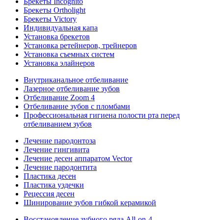
Брекеты Incognito
Брекеты Ortholight
Брекеты Victory
Индивидуальная капа
Установка брекетов
Установка ретейнеров, трейнеров
Установка съемных систем
Установка элайнеров
Внутриканальное отбеливание
Лазерное отбеливание зубов
Отбеливание Zoom 4
Отбеливание зубов с пломбами
Профессиональная гигиена полости рта перед
отбеливанием зубов
Лечение пародонтоза
Лечение гингивита
Лечение десен аппаратом Vector
Лечение пародонтита
Пластика десен
Пластика уздечки
Рецессия десен
Шинирование зубов гибкой керамикой
Восстановление зубного ряда All‑on‑4