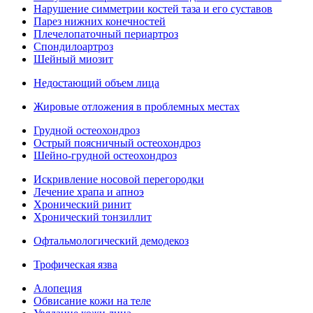
Нарушение симметрии костей таза и его суставов
Парез нижних конечностей
Плечелопаточный периартроз
Спондилоартроз
Шейный миозит
Недостающий объем лица
Жировые отложения в проблемных местах
Грудной остеохондроз
Острый поясничный остеохондроз
Шейно-грудной остеохондроз
Искривление носовой перегородки
Лечение храпа и апноэ
Хронический ринит
Хронический тонзиллит
Офтальмологический демодекоз
Трофическая язва
Алопеция
Обвисание кожи на теле