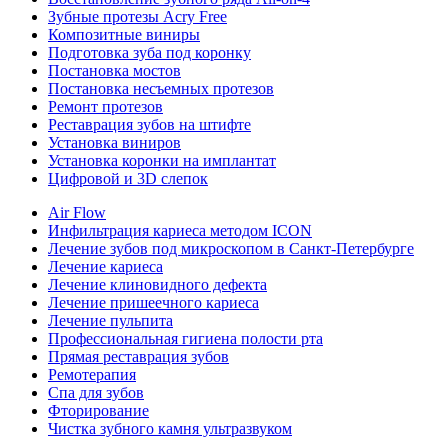
Зубные протезы Acry Free
Композитные виниры
Подготовка зуба под коронку
Постановка мостов
Постановка несъемных протезов
Ремонт протезов
Реставрация зубов на штифте
Установка виниров
Установка коронки на имплантат
Цифровой и 3D слепок
Air Flow
Инфильтрация кариеса методом ICON
Лечение зубов под микроскопом в Санкт-Петербурге
Лечение кариеса
Лечение клиновидного дефекта
Лечение пришеечного кариеса
Лечение пульпита
Профессиональная гигиена полости рта
Прямая реставрация зубов
Ремотерапия
Спа для зубов
Фторирование
Чистка зубного камня ультразвуком