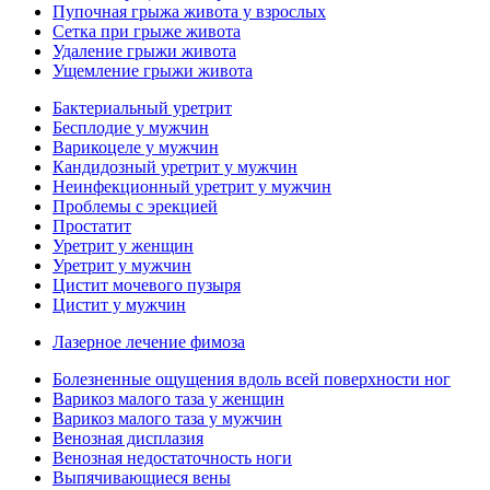
Пупочная грыжа живота у взрослых
Сетка при грыже живота
Удаление грыжи живота
Ущемление грыжи живота
Бактериальный уретрит
Бесплодие у мужчин
Варикоцеле у мужчин
Кандидозный уретрит у мужчин
Неинфекционный уретрит у мужчин
Проблемы с эрекцией
Простатит
Уретрит у женщин
Уретрит у мужчин
Цистит мочевого пузыря
Цистит у мужчин
Лазерное лечение фимоза
Болезненные ощущения вдоль всей поверхности ног
Варикоз малого таза у женщин
Варикоз малого таза у мужчин
Венозная дисплазия
Венозная недостаточность ноги
Выпячивающиеся вены