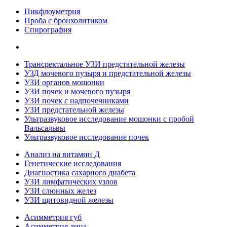
Пикфлоуметрия
Проба с бронхолитиком
Спирография
Трансректальное УЗИ предстательной железы
УЗД мочевого пузыря и предстательной железы
УЗИ органов мошонки
УЗИ почек и мочевого пузыря
УЗИ почек с надпочечниками
УЗИ предстательной железы
Ультразвуковое исследование мошонки с пробой
Вальсальвы
Ультразвуковое исследование почек
Анализ на витамин Д
Генетические исследования
Диагностика сахарного диабета
УЗИ лимфатических узлов
УЗИ слюнных желез
УЗИ щитовидной железы
Асимметрия губ
Асимметрия лица