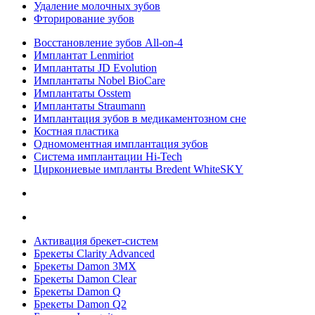
Удаление молочных зубов
Фторирование зубов
Восстановление зубов All‑on‑4
Имплантат Lenmiriot
Имплантаты JD Evolution
Имплантаты Nobel BioСare
Имплантаты Osstem
Имплантаты Straumann
Имплантация зубов в медикаментозном сне
Костная пластика
Одномоментная имплантация зубов
Система имплантации Hi-Tech
Циркониевые импланты Bredent WhiteSKY
Активация брекет-систем
Брекеты Clarity Advanced
Брекеты Damon 3MX
Брекеты Damon Clear
Брекеты Damon Q
Брекеты Damon Q2