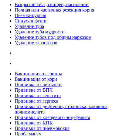
Вскрытие кист, свищей, нагноений
Полная или частичная резекция корня
Пьезохирургия
Синус-лифтинг
Удаление зуба
Удаление зуба мудрости
Удаление зубов под общим наркозом
Удаление экзостозов
Вакцинация от гриппа
Вакцинация от кори
Прививка от ветрянки
Прививка от ВПЧ
Прививка от гепатита
Прививка от герпеса
Прививка от дифтерии, столбняка, коклюша,
полиомиелита
Прививка от клещевого энцефалита
Прививка от КПК
Прививка от пневмококка
Проба манту