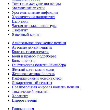
Тяжесть в желудке после еды
Увеличение печени
Урогенитальные инфекции
Хронический панкреатит
Целиакия
Частая отрыжка после еды
Эзофагит
Язвенный колит
Алкогольное поражение печени
Аутоиммунный гепатит
Болезнь гемохроматоз
Боли в правом подреберье
Боль в печени
Генетическая болезнь Жильбера
Желтый цвет глаз и кожи
Желчнокаменная болезнь
Инфекционный мононуклеоз
Лекарственный гепатит
Неалкогольная жировая болезнь печени
Токсический гепатит
Холангит
Цирроз печени
Гипоменорея