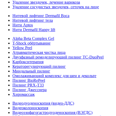
Удаление звездочек, лечение варикоза
Удаление сосудистых звездочек, сеточек на лице
Нитевой лифтинг Dermafil Boca
Нитевой лифтинг тела
Нити Aptos
Нити Dermafil Happy lift
Alpha Beta Complex Gel
T-Shock обёртывание
Yellow Peel
Атравматическая чистка лица
Двухфазный ремоделирующий пилинг TC-DuoPeel
Карбокситерапия
Кераторегулирующий пилинг
Миндальный пилинг
Омолаживающий комплекс для шеи и декольте
Пилинг BioRePeel
Пилинг PRX-T33
Пилинг Джесснера
Хиромассаж
Видеодуоденоскопия (видео-ДДС)
Видеоколоноскопия
Видеоэзофагогастродуоденоскопия (ВЭГДС)