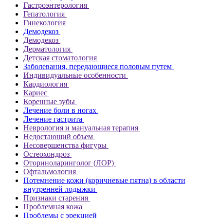
Гастроэнтерология
Гепатология
Гинекология
Демодекоз
Демодекоз
Дерматология
Детская стоматология
Заболевания, передающиеся половым путем
Индивидуальные особенности
Кардиология
Кариес
Коренные зубы
Лечение боли в ногах
Лечение гастрита
Неврология и мануальная терапия
Недостающий объем
Несовершенства фигуры
Остеохондроз
Оториноларинголог (ЛОР)
Офтальмология
Потемнение кожи (коричневые пятна) в области
внутренней лодыжки
Признаки старения
Проблемная кожа
Проблемы с эрекцией