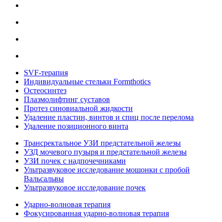
SVF-терапия
Индивидуальные стельки Formthotics
Остеосинтез
Плазмолифтинг суставов
Протез синовиальной жидкости
Удаление пластин, винтов и спиц после перелома
Удаление позиционного винта
Трансректальное УЗИ предстательной железы
УЗД мочевого пузыря и предстательной железы
УЗИ почек с надпочечниками
Ультразвуковое исследование мошонки с пробой
Вальсальвы
Ультразвуковое исследование почек
Ударно-волновая терапия
Фокусированная ударно-волновая терапия