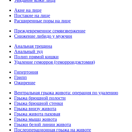
Увядание кожи лица
Акне на лице
Постакне на лице
Расширенные поры на лице
Преждевременное семяизвержение
Снижение либидо у мужчин
Анальная трещина
Анальный зуд
Полип прямой кишки
Удаление геморроя (геморроидэктомия)
Гипертония
Грипп
Ожирение
Вентральная грыжа живота: операция по удалению
Грыжа брюшной полости
Грыжа брюшной стенки
Грыжа внизу живота
Грыжа живота паховая
Грыжа мышц живота
Грыжи белой линии живота
Послеоперационная грыжа на животе