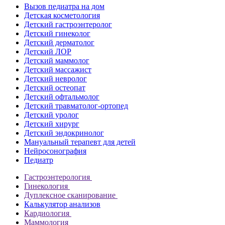
Вызов педиатра на дом
Детская косметология
Детский гастроэнтеролог
Детский гинеколог
Детский дерматолог
Детский ЛОР
Детский маммолог
Детский массажист
Детский невролог
Детский остеопат
Детский офтальмолог
Детский травматолог-ортопед
Детский уролог
Детский хирург
Детский эндокринолог
Мануальный терапевт для детей
Нейросонография
Педиатр
Гастроэнтерология
Гинекология
Дуплексное сканирование
Калькулятор анализов
Кардиология
Маммология