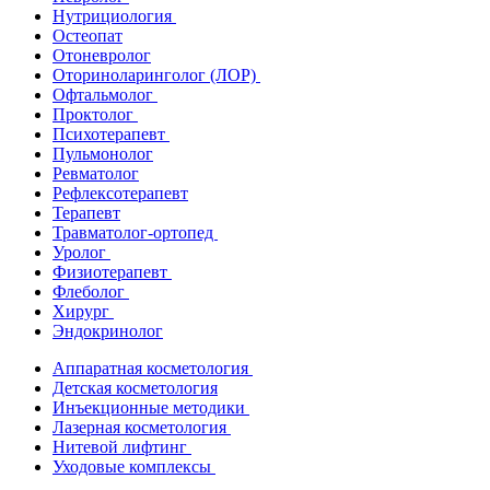
Нутрициология
Остеопат
Отоневролог
Оториноларинголог (ЛОР)
Офтальмолог
Проктолог
Психотерапевт
Пульмонолог
Ревматолог
Рефлексотерапевт
Терапевт
Травматолог-ортопед
Уролог
Физиотерапевт
Флеболог
Хирург
Эндокринолог
Аппаратная косметология
Детская косметология
Инъекционные методики
Лазерная косметология
Нитевой лифтинг
Уходовые комплексы