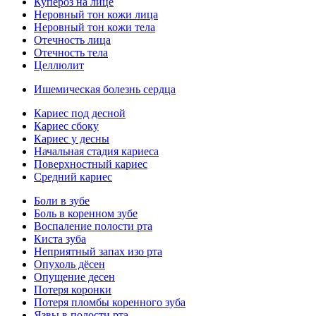
Купероз на лице
Неровный тон кожи лица
Неровный тон кожи тела
Отечность лица
Отечность тела
Целлюлит
Ишемическая болезнь сердца
Кариес под десной
Кариес сбоку
Кариес у десны
Начальная стадия кариеса
Поверхностный кариес
Средний кариес
Боли в зубе
Боль в коренном зубе
Воспаление полости рта
Киста зуба
Неприятный запах изо рта
Опухоль дёсен
Опущение десен
Потеря коронки
Потеря пломбы коренного зуба
Язвы в полости рта