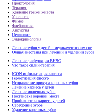
Проктология
Терапия
Удаление грыжи живота
Урология
Фимоз
Флебология
Хирургия
Целлюлит
Эндокринология
Лечение зубов у детей в медикаментозном сне
Общая анестезия при лечении и удалении зубов
Лечение дисфункции ВНЧС
Что такое сплин-терапия
ICON инфильтрация кариеса
Герметизация фиссур
Исправление прикуса коренных зубов
Лечение кариеса у детей
Лечение молочных зубов
Постановка коронки, моста
Профилактика кариеса у детей
Серебрение зубов
Удаление коренных зубов