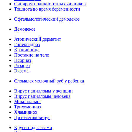
Синдром поликистозных яичников
Тошнота во время беременности
Офтальмологический демодекоз
Демодекоз
Атопический дерматит
Гипергидроз
Крапивница
Постакне на теле
Псориаз
Розацеа
Экзема
Сломался молочный зуб у ребенка
Вирус папилломы у женщин
Вирус папилломы человека
Микоплазмоз
Трихомониаз
Хламидиоз
Цитомегаловирус
Круги под глазами