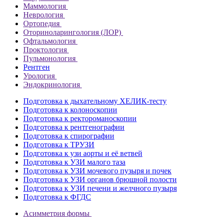
Маммология
Неврология
Ортопедия
Оториноларингология (ЛОР)
Офтальмология
Проктология
Пульмонология
Рентген
Урология
Эндокринология
Подготовка к дыхательному ХЕЛИК-тесту
Подготовка к колоноскопии
Подготовка к ректороманоскопии
Подготовка к рентгенографии
Подготовка к спирографии
Подготовка к ТРУЗИ
Подготовка к узи аорты и её ветвей
Подготовка к УЗИ малого таза
Подготовка к УЗИ мочевого пузыря и почек
Подготовка к УЗИ органов брюшной полости
Подготовка к УЗИ печени и желчного пузыря
Подготовка к ФГДС
Асимметрия формы