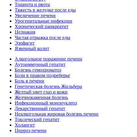
Тошнота и рвота
Тяжесть в желудке после еды
Увеличение печени
Урогенитальные инфекции
Хронический панкреатит
Целиакия
Частая отрыжка после еды
Эзофагит
Язвенный колит
Алкогольное поражение печени
Аутоиммунный гепатит
Болезнь гемохроматоз
Боли в правом подреберье
Боль в печени
Генетическая болезнь Жильбера
Желтый цвет глаз и кожи
Желчнокаменная болезнь
Инфекционный мононуклеоз
Лекарственный гепатит
Неалкогольная жировая болезнь печени
Токсический гепатит
Холангит
Цирроз печени