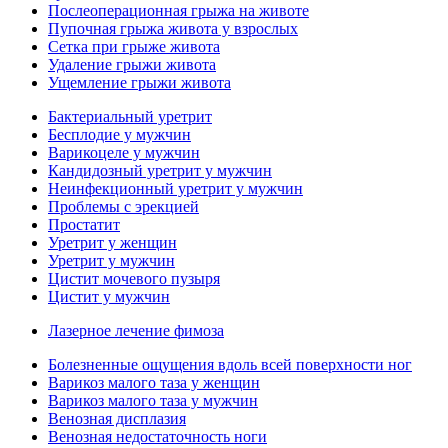
Послеоперационная грыжа на животе
Пупочная грыжа живота у взрослых
Сетка при грыже живота
Удаление грыжи живота
Ущемление грыжи живота
Бактериальный уретрит
Бесплодие у мужчин
Варикоцеле у мужчин
Кандидозный уретрит у мужчин
Неинфекционный уретрит у мужчин
Проблемы с эрекцией
Простатит
Уретрит у женщин
Уретрит у мужчин
Цистит мочевого пузыря
Цистит у мужчин
Лазерное лечение фимоза
Болезненные ощущения вдоль всей поверхности ног
Варикоз малого таза у женщин
Варикоз малого таза у мужчин
Венозная дисплазия
Венозная недостаточность ноги