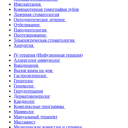
Имплантация
Компьютерная томография зубов
Лазерная стоматология
Ортодонтическое лечение
Отбеливание
Пародонтология
Протезирование
Терапевтическая стоматология
Хирургия
IV-терапия (Инфузионная терапия)
Аллерголог-иммунолог
Вакцинация
Вызов врача на дом
Гастроэнтеролог
Гепатолог
Гинеколог
Гирудотерапия
Дерматовенеролог
Кардиолог
Комплексные программы
Маммолог
Мануальный терапевт
Массажист
Медицинские комиссии и справки