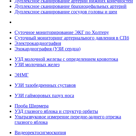
Дуплексное сканирование артерий нижних конечностей
Дуплексное сканирование брахиоцефальных артерий
Дуплексное сканирование сосудов головы и шеи
Суточное мониторирование ЭКГ по Холтеру
Суточный мониторинг артериального давления в СПб
Электрокардиография
Эхокардиография (УЗИ сердца)
УЗД молочной железы с определением кровотока
УЗИ молочных желез
ЭНМГ
УЗИ тазобедренных суставов
УЗИ гайморовых пазух носа
Проба Ширмера
УЗД глазного яблока и структур орбиты
Ультразвуковое измерение передне-заднего отрезка
глазного яблока
Видеоректосигмоскопия