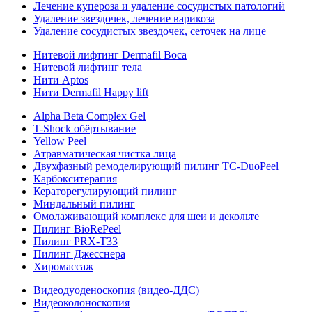
Лечение купероза и удаление сосудистых патологий
Удаление звездочек, лечение варикоза
Удаление сосудистых звездочек, сеточек на лице
Нитевой лифтинг Dermafil Boca
Нитевой лифтинг тела
Нити Aptos
Нити Dermafil Happy lift
Alpha Beta Complex Gel
T-Shock обёртывание
Yellow Peel
Атравматическая чистка лица
Двухфазный ремоделирующий пилинг TC-DuoPeel
Карбокситерапия
Кераторегулирующий пилинг
Миндальный пилинг
Омолаживающий комплекс для шеи и декольте
Пилинг BioRePeel
Пилинг PRX-T33
Пилинг Джесснера
Хиромассаж
Видеодуоденоскопия (видео-ДДС)
Видеоколоноскопия