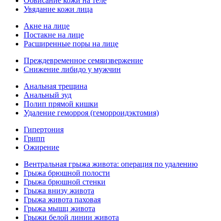
Обвисание кожи на теле
Увядание кожи лица
Акне на лице
Постакне на лице
Расширенные поры на лице
Преждевременное семяизвержение
Снижение либидо у мужчин
Анальная трещина
Анальный зуд
Полип прямой кишки
Удаление геморроя (геморроидэктомия)
Гипертония
Грипп
Ожирение
Вентральная грыжа живота: операция по удалению
Грыжа брюшной полости
Грыжа брюшной стенки
Грыжа внизу живота
Грыжа живота паховая
Грыжа мышц живота
Грыжи белой линии живота