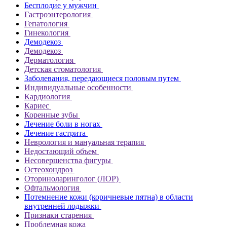
Бесплодие у мужчин
Гастроэнтерология
Гепатология
Гинекология
Демодекоз
Демодекоз
Дерматология
Детская стоматология
Заболевания, передающиеся половым путем
Индивидуальные особенности
Кардиология
Кариес
Коренные зубы
Лечение боли в ногах
Лечение гастрита
Неврология и мануальная терапия
Недостающий объем
Несовершенства фигуры
Остеохондроз
Оториноларинголог (ЛОР)
Офтальмология
Потемнение кожи (коричневые пятна) в области
внутренней лодыжки
Признаки старения
Проблемная кожа