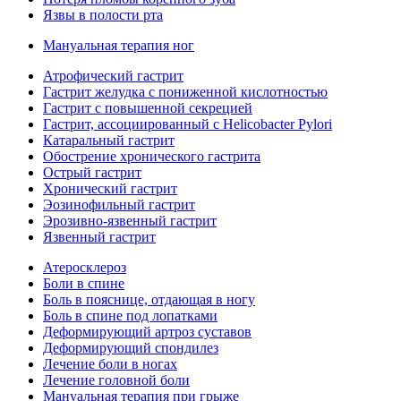
Язвы в полости рта
Мануальная терапия ног
Атрофический гастрит
Гастрит желудка с пониженной кислотностью
Гастрит с повышенной секрецией
Гастрит, ассоциированный с Helicobacter Pylori
Катаральный гастрит
Обострение хронического гастрита
Острый гастрит
Хронический гастрит
Эозинофильный гастрит
Эрозивно-язвенный гастрит
Язвенный гастрит
Атеросклероз
Боли в спине
Боль в пояснице, отдающая в ногу
Боль в спине под лопатками
Деформирующий артроз суставов
Деформирующий спондилез
Лечение боли в ногах
Лечение головной боли
Мануальная терапия при грыже