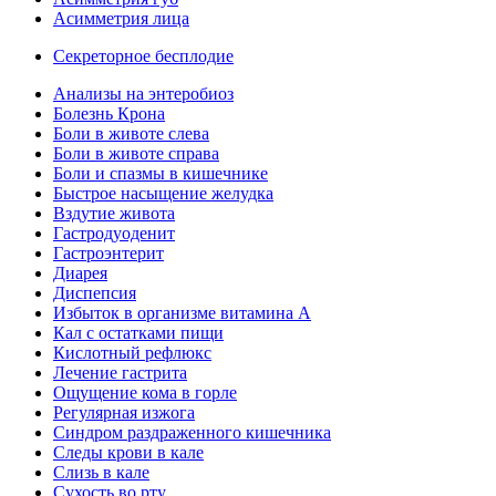
Асимметрия лица
Секреторное бесплодие
Анализы на энтеробиоз
Болезнь Крона
Боли в животе слева
Боли в животе справа
Боли и спазмы в кишечнике
Быстрое насыщение желудка
Вздутие живота
Гастродуоденит
Гастроэнтерит
Диарея
Диспепсия
Избыток в организме витамина А
Кал с остатками пищи
Кислотный рефлюкс
Лечение гастрита
Ощущение кома в горле
Регулярная изжога
Синдром раздраженного кишечника
Следы крови в кале
Слизь в кале
Сухость во рту