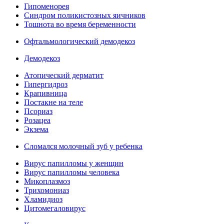
Гипоменорея
Синдром поликистозных яичников
Тошнота во время беременности
Офтальмологический демодекоз
Демодекоз
Атопический дерматит
Гипергидроз
Крапивница
Постакне на теле
Псориаз
Розацеа
Экзема
Сломался молочный зуб у ребенка
Вирус папилломы у женщин
Вирус папилломы человека
Микоплазмоз
Трихомониаз
Хламидиоз
Цитомегаловирус