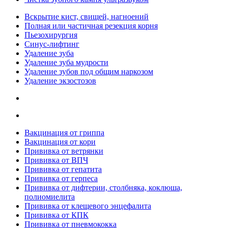
Вскрытие кист, свищей, нагноений
Полная или частичная резекция корня
Пьезохирургия
Синус-лифтинг
Удаление зуба
Удаление зуба мудрости
Удаление зубов под общим наркозом
Удаление экзостозов
Вакцинация от гриппа
Вакцинация от кори
Прививка от ветрянки
Прививка от ВПЧ
Прививка от гепатита
Прививка от герпеса
Прививка от дифтерии, столбняка, коклюша,
полиомиелита
Прививка от клещевого энцефалита
Прививка от КПК
Прививка от пневмококка