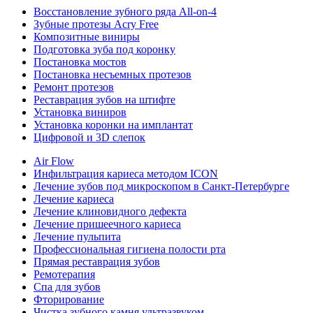
Восстановление зубного ряда All‑on‑4
Зубные протезы Acry Free
Композитные виниры
Подготовка зуба под коронку
Постановка мостов
Постановка несъемных протезов
Ремонт протезов
Реставрация зубов на штифте
Установка виниров
Установка коронки на имплантат
Цифровой и 3D слепок
Air Flow
Инфильтрация кариеса методом ICON
Лечение зубов под микроскопом в Санкт-Петербурге
Лечение кариеса
Лечение клиновидного дефекта
Лечение пришеечного кариеса
Лечение пульпита
Профессиональная гигиена полости рта
Прямая реставрация зубов
Ремотерапия
Спа для зубов
Фторирование
Чистка зубного камня ультразвуком