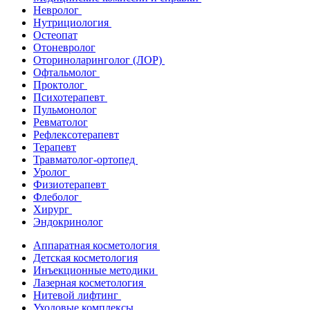
Невролог
Нутрициология
Остеопат
Отоневролог
Оториноларинголог (ЛОР)
Офтальмолог
Проктолог
Психотерапевт
Пульмонолог
Ревматолог
Рефлексотерапевт
Терапевт
Травматолог-ортопед
Уролог
Физиотерапевт
Флеболог
Хирург
Эндокринолог
Аппаратная косметология
Детская косметология
Инъекционные методики
Лазерная косметология
Нитевой лифтинг
Уходовые комплексы