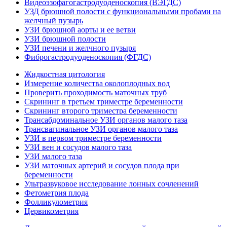
Видеоэзофагогастродуоденоскопия (ВЭГДС)
УЗД брюшной полости с функциональными пробами на
желчный пузырь
УЗИ брюшной аорты и ее ветви
УЗИ брюшной полости
УЗИ печени и желчного пузыря
Фиброгастродуоденоскопия (ФГДС)
Жидкостная цитология
Измерение количества околоплодных вод
Проверить проходимость маточных труб
Скрининг в третьем триместре беременности
Скрининг второго триместра беременности
Трансабдоминальное УЗИ органов малого таза
Трансвагинальное УЗИ органов малого таза
УЗИ в первом триместре беременности
УЗИ вен и сосудов малого таза
УЗИ малого таза
УЗИ маточных артерий и сосудов плода при
беременности
Ультразвуковое исследование лонных сочленений
Фетометрия плода
Фолликулометрия
Цервикометрия