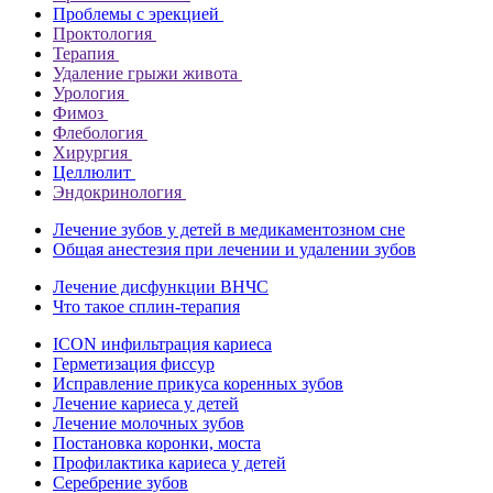
Проблемы с эрекцией
Проктология
Терапия
Удаление грыжи живота
Урология
Фимоз
Флебология
Хирургия
Целлюлит
Эндокринология
Лечение зубов у детей в медикаментозном сне
Общая анестезия при лечении и удалении зубов
Лечение дисфункции ВНЧС
Что такое сплин-терапия
ICON инфильтрация кариеса
Герметизация фиссур
Исправление прикуса коренных зубов
Лечение кариеса у детей
Лечение молочных зубов
Постановка коронки, моста
Профилактика кариеса у детей
Серебрение зубов