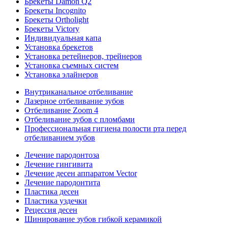
Брекеты Damon Q2
Брекеты Incognito
Брекеты Ortholight
Брекеты Victory
Индивидуальная капа
Установка брекетов
Установка ретейнеров, трейнеров
Установка съемных систем
Установка элайнеров
Внутриканальное отбеливание
Лазерное отбеливание зубов
Отбеливание Zoom 4
Отбеливание зубов с пломбами
Профессиональная гигиена полости рта перед
отбеливанием зубов
Лечение пародонтоза
Лечение гингивита
Лечение десен аппаратом Vector
Лечение пародонтита
Пластика десен
Пластика уздечки
Рецессия десен
Шинирование зубов гибкой керамикой