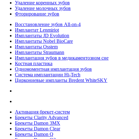
Удаление коренных зубов
Удаление молочных зубов
Фторирование зубов
Восстановление зубов All‑on‑4
Имплантат Lenmiriot
Имплантаты JD Evolution
Имплантаты Nobel BioСare
Имплантаты Osstem
Имплантаты Straumann
Имплантация зубов в медикаментозном сне
Костная пластика
Одномоментная имплантация зубов
Система имплантации Hi-Tech
Циркониевые импланты Bredent WhiteSKY
Активация брекет-систем
Брекеты Clarity Advanced
Брекеты Damon 3MX
Брекеты Damon Clear
Брекеты Damon Q