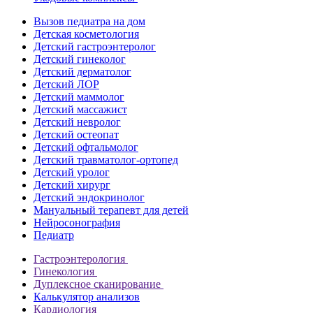
Вызов педиатра на дом
Детская косметология
Детский гастроэнтеролог
Детский гинеколог
Детский дерматолог
Детский ЛОР
Детский маммолог
Детский массажист
Детский невролог
Детский остеопат
Детский офтальмолог
Детский травматолог-ортопед
Детский уролог
Детский хирург
Детский эндокринолог
Мануальный терапевт для детей
Нейросонография
Педиатр
Гастроэнтерология
Гинекология
Дуплексное сканирование
Калькулятор анализов
Кардиология