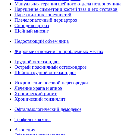
Мануальная терапия шейного отдела позвоночника
Нарушение симметрии костей таза и его суставов
Парез нижних конечностей
Плечелопаточный периартроз
Спондилоартроз
Шейный миозит
Недостающий объем лица
Жировые отложения в проблемных местах
Грудной остеохондроз
Острый поясничный остеохондроз
Шейно-грудной остеохондроз
Искривление носовой перегородки
Лечение храпа и апноэ
Хронический ринит
Хронический тонзиллит
Офтальмологический демодекоз
Трофическая язва
Алопеция