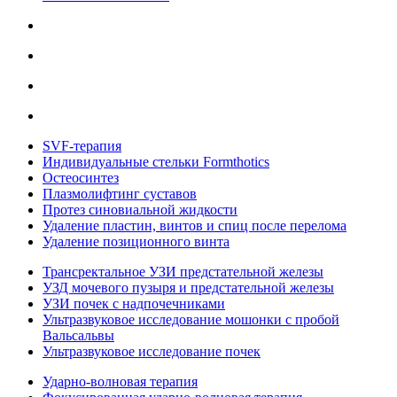
SVF-терапия
Индивидуальные стельки Formthotics
Остеосинтез
Плазмолифтинг суставов
Протез синовиальной жидкости
Удаление пластин, винтов и спиц после перелома
Удаление позиционного винта
Трансректальное УЗИ предстательной железы
УЗД мочевого пузыря и предстательной железы
УЗИ почек с надпочечниками
Ультразвуковое исследование мошонки с пробой
Вальсальвы
Ультразвуковое исследование почек
Ударно-волновая терапия