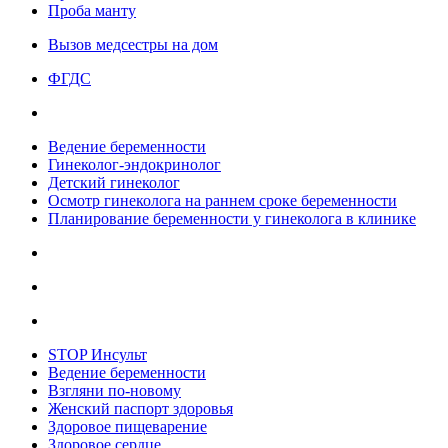
Проба манту
Вызов медсестры на дом
ФГДС
Ведение беременности
Гинеколог-эндокринолог
Детский гинеколог
Осмотр гинеколога на раннем сроке беременности
Планирование беременности у гинеколога в клинике
STOP Инсульт
Ведение беременности
Взгляни по-новому
Женский паспорт здоровья
Здоровое пищеварение
Здоровое сердце