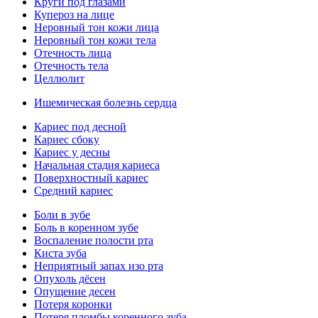
Круги под глазами
Купероз на лице
Неровный тон кожи лица
Неровный тон кожи тела
Отечность лица
Отечность тела
Целлюлит
Ишемическая болезнь сердца
Кариес под десной
Кариес сбоку
Кариес у десны
Начальная стадия кариеса
Поверхностный кариес
Средний кариес
Боли в зубе
Боль в коренном зубе
Воспаление полости рта
Киста зуба
Неприятный запах изо рта
Опухоль дёсен
Опущение десен
Потеря коронки
Потеря пломбы коренного зуба