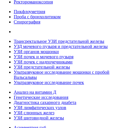
Ректороманоксопия
Пикфлоуметрия
Проба с бронхолитиком
Спирография
Трансректальное УЗИ предстательной железы
УЗД мочевого пузыря и предстательной железы
УЗИ органов мошонки
УЗИ почек и мочевого пузыря
УЗИ почек с надпочечниками
УЗИ предстательной железы
Ультразвуковое исследование мошонки с пробой
Вальсальвы
Ультразвуковое исследование почек
Анализ на витамин Д
Генетические исследования
Диагностика сахарного диабета
УЗИ лимфатических узлов
УЗИ слюнных желез
УЗИ щитовидной железы
Асимметрия губ