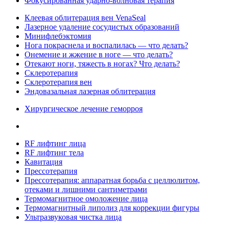
Фокусированная ударно-волновая терапия
Клеевая облитерация вен VenaSeal
Лазерное удаление сосудистых образований
Минифлебэктомия
Нога покраснела и воспалилась — что делать?
Онемение и жжение в ноге — что делать?
Отекают ноги, тяжесть в ногах? Что делать?
Склеротерапия
Склеротерапия вен
Эндовазальная лазерная облитерация
Хирургическое лечение геморроя
RF лифтинг лица
RF лифтинг тела
Кавитация
Прессотерапия
Прессотерапия: аппаратная борьба с целлюлитом,
отеками и лишними сантиметрами
Термомагнитное омоложение лица
Термомагнитный липолиз для коррекции фигуры
Ультразвуковая чистка лица