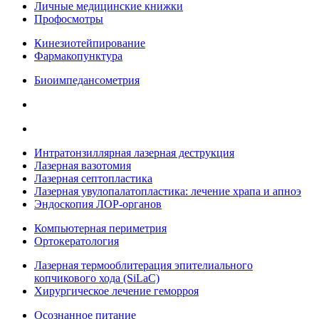
Личные медицинские книжки
Профосмотры
Кинезиотейпирование
Фармакопунктура
Биоимпедансометрия
Интратонзиллярная лазерная деструкция
Лазерная вазотомия
Лазерная септопластика
Лазерная увулопалатопластика: лечение храпа и апноэ
Эндоскопия ЛОР-органов
Компьютерная периметрия
Ортокератология
Лазерная термооблитерация эпителиального
копчикового хода (SiLaC)
Хирургическое лечение геморроя
Осознанное питание