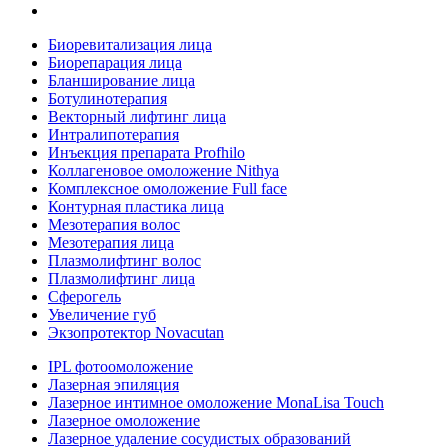
Биоревитализация лица
Биорепарация лица
Бланширование лица
Ботулинотерапия
Векторный лифтинг лица
Интралипотерапия
Инъекция препарата Profhilo
Коллагеновое омоложение Nithya
Комплексное омоложение Full face
Контурная пластика лица
Мезотерапия волос
Мезотерапия лица
Плазмолифтинг волос
Плазмолифтинг лица
Сферогель
Увеличение губ
Экзопротектор Novacutan
IPL фотоомоложение
Лазерная эпиляция
Лазерное интимное омоложение MonaLisa Touch
Лазерное омоложение
Лазерное удаление сосудистых образований