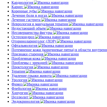
Кардиология
Кариес
Коренные зубы
Лечение боли в ногах
Лечение гастрита
Неврология и мануальная терапия
Недостающий объем
Несовершенства фигуры
Остеохондроз
Оториноларинголог (ЛОР)
Офтальмология
Потемнение кожи (коричневые пятна) в области внутре
Признаки старения
Проблемная кожа
Проблемы с эрекцией
Проктология
Терапия
Удаление грыжи живота
Урология
Фимоз
Флебология
Хирургия
Целлюлит
Эндокринология