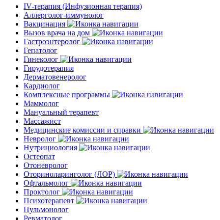
IV-терапия (Инфузионная терапия)
Аллерголог-иммунолог
Вакцинация
Вызов врача на дом
Гастроэнтеролог
Гепатолог
Гинеколог
Гирудотерапия
Дерматовенеролог
Кардиолог
Комплексные программы
Маммолог
Мануальный терапевт
Массажист
Медицинские комиссии и справки
Невролог
Нутрициология
Остеопат
Отоневролог
Оториноларинголог (ЛОР)
Офтальмолог
Проктолог
Психотерапевт
Пульмонолог
Ревматолог