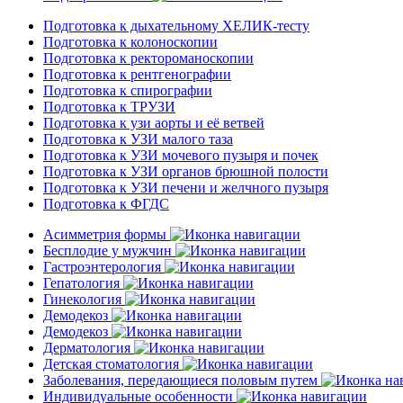
Подготовка к дыхательному ХЕЛИК-тесту
Подготовка к колоноскопии
Подготовка к ректороманоскопии
Подготовка к рентгенографии
Подготовка к спирографии
Подготовка к ТРУЗИ
Подготовка к узи аорты и её ветвей
Подготовка к УЗИ малого таза
Подготовка к УЗИ мочевого пузыря и почек
Подготовка к УЗИ органов брюшной полости
Подготовка к УЗИ печени и желчного пузыря
Подготовка к ФГДС
Асимметрия формы
Бесплодие у мужчин
Гастроэнтерология
Гепатология
Гинекология
Демодекоз
Демодекоз
Дерматология
Детская стоматология
Заболевания, передающиеся половым путем
Индивидуальные особенности