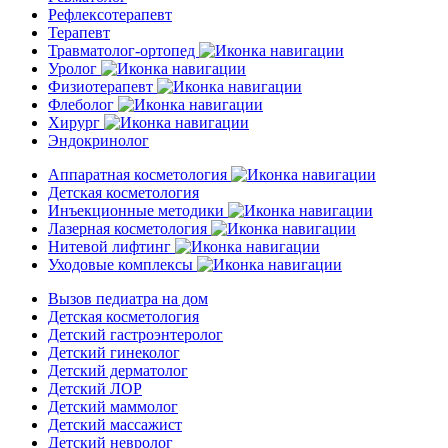
Рефлексотерапевт
Терапевт
Травматолог-ортопед
Уролог
Физиотерапевт
Флеболог
Хирург
Эндокринолог
Аппаратная косметология
Детская косметология
Инъекционные методики
Лазерная косметология
Нитевой лифтинг
Уходовые комплексы
Вызов педиатра на дом
Детская косметология
Детский гастроэнтеролог
Детский гинеколог
Детский дерматолог
Детский ЛОР
Детский маммолог
Детский массажист
Детский невролог