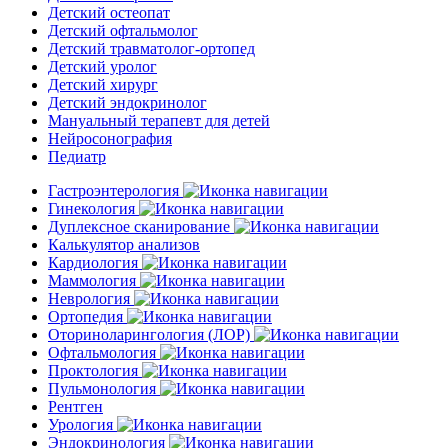
Детский остеопат
Детский офтальмолог
Детский травматолог-ортопед
Детский уролог
Детский хирург
Детский эндокринолог
Мануальный терапевт для детей
Нейросонография
Педиатр
Гастроэнтерология
Гинекология
Дуплексное сканирование
Калькулятор анализов
Кардиология
Маммология
Неврология
Ортопедия
Оториноларингология (ЛОР)
Офтальмология
Проктология
Пульмонология
Рентген
Урология
Эндокринология