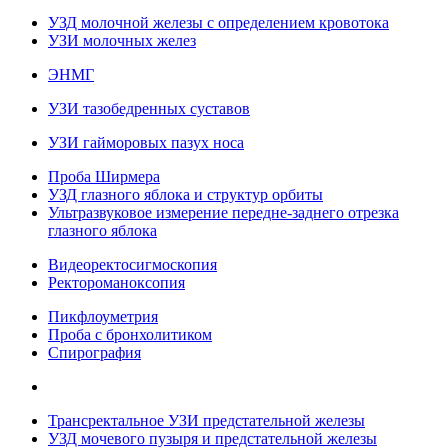
УЗД молочной железы с определением кровотока
УЗИ молочных желез
ЭНМГ
УЗИ тазобедренных суставов
УЗИ гайморовых пазух носа
Проба Ширмера
УЗД глазного яблока и структур орбиты
Ультразвуковое измерение передне-заднего отрезка
глазного яблока
Видеоректосигмоскопия
Ректороманоксопия
Пикфлоуметрия
Проба с бронхолитиком
Спирография
Трансректальное УЗИ предстательной железы
УЗД мочевого пузыря и предстательной железы