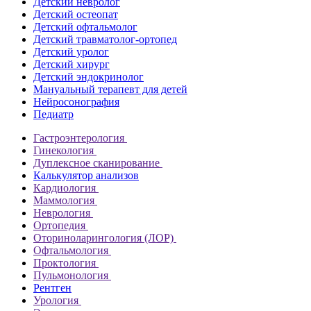
Детский невролог
Детский остеопат
Детский офтальмолог
Детский травматолог-ортопед
Детский уролог
Детский хирург
Детский эндокринолог
Мануальный терапевт для детей
Нейросонография
Педиатр
Гастроэнтерология
Гинекология
Дуплексное сканирование
Калькулятор анализов
Кардиология
Маммология
Неврология
Ортопедия
Оториноларингология (ЛОР)
Офтальмология
Проктология
Пульмонология
Рентген
Урология