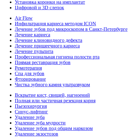
Установка коронки на имплантат
Цифровой и 3D слепок
Air Flow
Инфильтрация кариеса методом ICON
Лечение зубов под микроскопом в Санкт-Петербурге
Лечение кариеса
Лечение клиновидного дефекта
Лечение пришеечного кариеса
Лечение пульпита
Профессиональная гигиена полости рта
Прямая реставрация зубов
Ремотерапия
Спа для зубов
Фторирование
Чистка зубного камня ультразвуком
Вскрытие кист, свищей, нагноений
Полная или частичная резекция корня
Пьезохирургия
Синус-лифтинг
Удаление зуба
Удаление зуба мудрости
Удаление зубов под общим наркозом
Удаление экзостозов