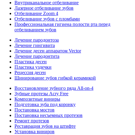
Внутриканальное отбеливание
Лазерное отбеливание зубов
Отбеливание Zoom 4
Отбеливание зубов с пломбами
Профессиональная гигиена полости рта перед
отбеливанием зубов
Лечение пародонтоза
Лечение гингивита
Лечение десен аппаратом Vector
Лечение пародонтита
Пластика десен
Пластика уздечки
Рецессия десен
Шинирование зубов гибкой керамикой
Восстановление зубного ряда All‑on‑4
Зубные протезы Acry Free
Композитные виниры
Подготовка зуба под коронку
Постановка мостов
Постановка несъемных протезов
Ремонт протезов
Реставрация зубов на штифте
Установка виниров