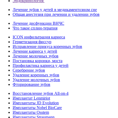
Эндокринология
Лечение зубов у детей в медикаментозном сне
Общая анестезия при лечении и удалении зубов
Лечение дисфункции ВНЧС
Что такое сплин-терапия
ICON инфильтрация кариеса
Герметизация фиссур
Исправление прикуса коренных зубов
Лечение кариеса у детей
Лечение молочных зубов
Постановка коронки, моста
Профилактика кариеса у детей
Серебрение зубов
Удаление коренных зубов
Удаление молочных зубов
Фторирование зубов
Восстановление зубов All‑on‑4
Имплантат Lenmiriot
Имплантаты JD Evolution
Имплантаты Nobel BioСare
Имплантаты Osstem
Имплантаты Straumann