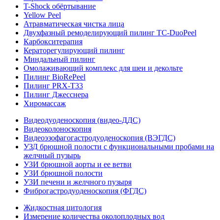
T-Shock обёртывание
Yellow Peel
Атравматическая чистка лица
Двухфазный ремоделирующий пилинг TC-DuoPeel
Карбокситерапия
Кераторегулирующий пилинг
Миндальный пилинг
Омолаживающий комплекс для шеи и декольте
Пилинг BioRePeel
Пилинг PRX-T33
Пилинг Джесснера
Хиромассаж
Видеодуоденоскопия (видео-ДДС)
Видеоколоноскопия
Видеоэзофагогастродуоденоскопия (ВЭГДС)
УЗД брюшной полости с функциональными пробами на
желчный пузырь
УЗИ брюшной аорты и ее ветви
УЗИ брюшной полости
УЗИ печени и желчного пузыря
Фиброгастродуоденоскопия (ФГДС)
Жидкостная цитология
Измерение количества околоплодных вод