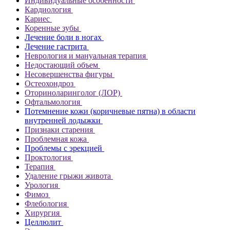
Индивидуальные особенности
Кардиология
Кариес
Коренные зубы
Лечение боли в ногах
Лечение гастрита
Неврология и мануальная терапия
Недостающий объем
Несовершенства фигуры
Остеохондроз
Оториноларинголог (ЛОР)
Офтальмология
Потемнение кожи (коричневые пятна) в области
внутренней лодыжки
Признаки старения
Проблемная кожа
Проблемы с эрекцией
Проктология
Терапия
Удаление грыжи живота
Урология
Фимоз
Флебология
Хирургия
Целлюлит