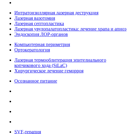
Интратонзиллярная лазерная деструкция
Лазерная вазотомия
Лазерная септопластика
Лазерная увулопалатопластика: лечение храпа и апноэ
Эндоскопия ЛОР-органов
Компьютерная периметрия
Ортокератология
Лазерная термооблитерация эпителиального
копчикового хода (SiLaC)
Хирургическое лечение геморроя
Осознанное питание
SVF-терапия