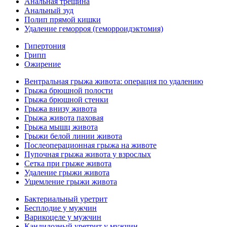
Анальная трещина
Анальный зуд
Полип прямой кишки
Удаление геморроя (геморроидэктомия)
Гипертония
Грипп
Ожирение
Вентральная грыжа живота: операция по удалению
Грыжа брюшной полости
Грыжа брюшной стенки
Грыжа внизу живота
Грыжа живота паховая
Грыжа мышц живота
Грыжи белой линии живота
Послеоперационная грыжа на животе
Пупочная грыжа живота у взрослых
Сетка при грыже живота
Удаление грыжи живота
Ущемление грыжи живота
Бактериальный уретрит
Бесплодие у мужчин
Варикоцеле у мужчин
Кандидозный уретрит у мужчин