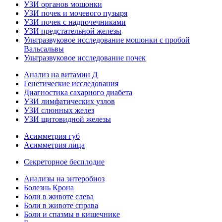
УЗИ органов мошонки
УЗИ почек и мочевого пузыря
УЗИ почек с надпочечниками
УЗИ предстательной железы
Ультразвуковое исследование мошонки с пробой
Вальсальвы
Ультразвуковое исследование почек
Анализ на витамин Д
Генетические исследования
Диагностика сахарного диабета
УЗИ лимфатических узлов
УЗИ слюнных желез
УЗИ щитовидной железы
Асимметрия губ
Асимметрия лица
Секреторное бесплодие
Анализы на энтеробиоз
Болезнь Крона
Боли в животе слева
Боли в животе справа
Боли и спазмы в кишечнике