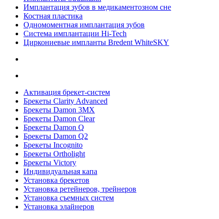
Имплантация зубов в медикаментозном сне
Костная пластика
Одномоментная имплантация зубов
Система имплантации Hi-Tech
Циркониевые импланты Bredent WhiteSKY
Активация брекет-систем
Брекеты Clarity Advanced
Брекеты Damon 3MX
Брекеты Damon Clear
Брекеты Damon Q
Брекеты Damon Q2
Брекеты Incognito
Брекеты Ortholight
Брекеты Victory
Индивидуальная капа
Установка брекетов
Установка ретейнеров, трейнеров
Установка съемных систем
Установка элайнеров