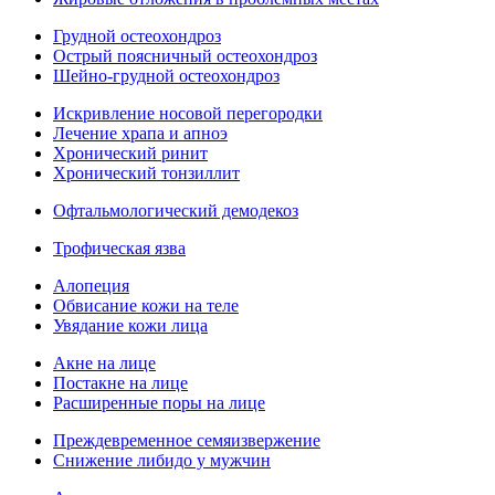
Грудной остеохондроз
Острый поясничный остеохондроз
Шейно-грудной остеохондроз
Искривление носовой перегородки
Лечение храпа и апноэ
Хронический ринит
Хронический тонзиллит
Офтальмологический демодекоз
Трофическая язва
Алопеция
Обвисание кожи на теле
Увядание кожи лица
Акне на лице
Постакне на лице
Расширенные поры на лице
Преждевременное семяизвержение
Снижение либидо у мужчин