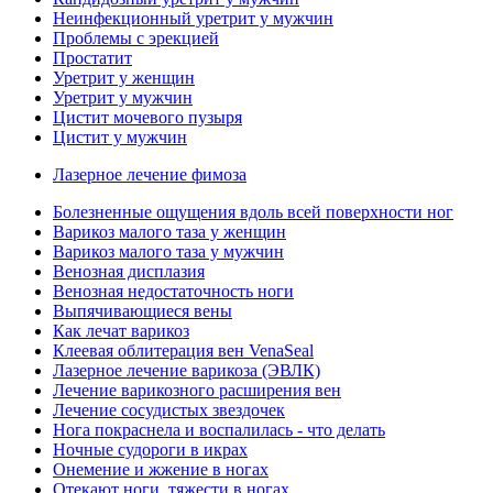
Неинфекционный уретрит у мужчин
Проблемы с эрекцией
Простатит
Уретрит у женщин
Уретрит у мужчин
Цистит мочевого пузыря
Цистит у мужчин
Лазерное лечение фимоза
Болезненные ощущения вдоль всей поверхности ног
Варикоз малого таза у женщин
Варикоз малого таза у мужчин
Венозная дисплазия
Венозная недостаточность ноги
Выпячивающиеся вены
Как лечат варикоз
Клеевая облитерация вен VenaSeal
Лазерное лечение варикоза (ЭВЛК)
Лечение варикозного расширения вен
Лечение сосудистых звездочек
Нога покраснела и воспалилась - что делать
Ночные судороги в икрах
Онемение и жжение в ногах
Отекают ноги, тяжести в ногах