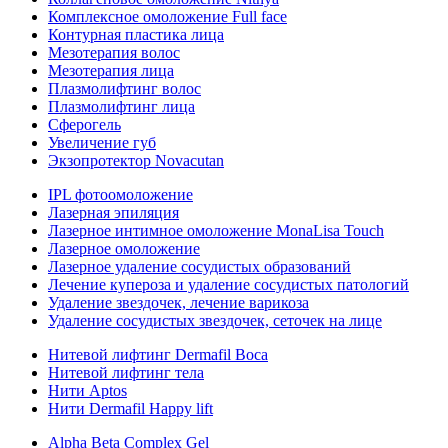
Комплексное омоложение Full face
Контурная пластика лица
Мезотерапия волос
Мезотерапия лица
Плазмолифтинг волос
Плазмолифтинг лица
Сферогель
Увеличение губ
Экзопротектор Novacutan
IPL фотоомоложение
Лазерная эпиляция
Лазерное интимное омоложение MonaLisa Touch
Лазерное омоложение
Лазерное удаление сосудистых образований
Лечение купероза и удаление сосудистых патологий
Удаление звездочек, лечение варикоза
Удаление сосудистых звездочек, сеточек на лице
Нитевой лифтинг Dermafil Boca
Нитевой лифтинг тела
Нити Aptos
Нити Dermafil Happy lift
Alpha Beta Complex Gel