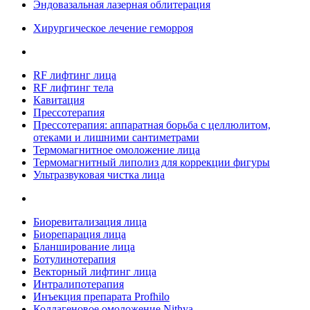
Эндовазальная лазерная облитерация
Хирургическое лечение геморроя
RF лифтинг лица
RF лифтинг тела
Кавитация
Прессотерапия
Прессотерапия: аппаратная борьба с целлюлитом,
отеками и лишними сантиметрами
Термомагнитное омоложение лица
Термомагнитный липолиз для коррекции фигуры
Ультразвуковая чистка лица
Биоревитализация лица
Биорепарация лица
Бланширование лица
Ботулинотерапия
Векторный лифтинг лица
Интралипотерапия
Инъекция препарата Profhilo
Коллагеновое омоложение Nithya