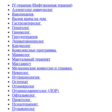
IV-терапия (Инфузионная терапия)
Аллерголог-иммунолог
Вакцинация
Вызов врача на дом
Гастроэнтеролог
Гепатолог
Гинеколог
Гирудотерапия
Дерматовенеролог
Кардиолог
Комплексные программы
Маммолог
Мануальный терапевт
Массажист
Медицинские комиссии и справки
Невролог
Нутрициология
Остеопат
Отоневролог
Оториноларинголог (ЛОР)
Офтальмолог
Проктолог
Психотерапевт
Пульмонолог