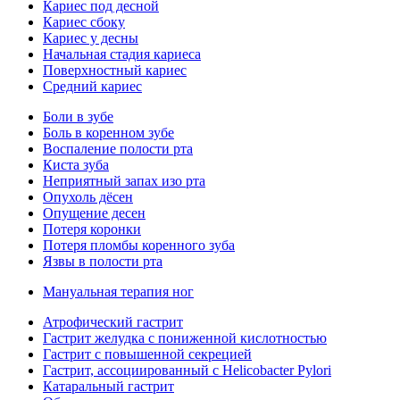
Кариес под десной
Кариес сбоку
Кариес у десны
Начальная стадия кариеса
Поверхностный кариес
Средний кариес
Боли в зубе
Боль в коренном зубе
Воспаление полости рта
Киста зуба
Неприятный запах изо рта
Опухоль дёсен
Опущение десен
Потеря коронки
Потеря пломбы коренного зуба
Язвы в полости рта
Мануальная терапия ног
Атрофический гастрит
Гастрит желудка с пониженной кислотностью
Гастрит с повышенной секрецией
Гастрит, ассоциированный с Helicobacter Pylori
Катаральный гастрит