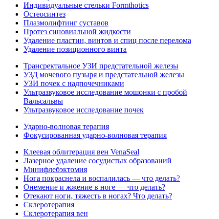
Индивидуальные стельки Formthotics
Остеосинтез
Плазмолифтинг суставов
Протез синовиальной жидкости
Удаление пластин, винтов и спиц после перелома
Удаление позиционного винта
Трансректальное УЗИ предстательной железы
УЗД мочевого пузыря и предстательной железы
УЗИ почек с надпочечниками
Ультразвуковое исследование мошонки с пробой
Вальсальвы
Ультразвуковое исследование почек
Ударно-волновая терапия
Фокусированная ударно-волновая терапия
Клеевая облитерация вен VenaSeal
Лазерное удаление сосудистых образований
Минифлебэктомия
Нога покраснела и воспалилась — что делать?
Онемение и жжение в ноге — что делать?
Отекают ноги, тяжесть в ногах? Что делать?
Склеротерапия
Склеротерапия вен