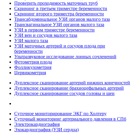
Проверить проходимость маточных труб
Скрининг в третьем триместре беременности
Скрининг второго триместра беременности
Трансабдоминальное УЗИ органов малого таза
Трансвагинальное УЗИ органов малого таза
УЗИ в первом триместре беременности
УЗИ вен и сосудов малого таза
УЗИ малого таза
УЗИ маточных артерий и сосудов плода при
беременности
Ультразвуковое исследование лонных сочленений
Фетометрия плода
Фолликулометрия
Цервикометрия
Дуплексное сканирование артерий нижних конечностей
Дуплексное сканирование брахиоцефальных артерий
Дуплексное сканирование сосудов головы и шеи
Суточное мониторирование ЭКГ по Холтеру
Суточный мониторинг артериального давления в СПб
Электрокардиография
Эхокардиография (УЗИ сердца)