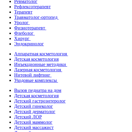
Ревматолог
Рефлексотерапевт
Терапевт
Травматолог-ортопед
Уролог
Физиотерапевт
Флеболог
Хирург
Эндокринолог
Аппаратная косметология
Детская косметология
Инъекционные методики
Лазерная косметология
Нитевой лифтинг
Уходовые комплексы
Вызов педиатра на дом
Детская косметология
Детский гастроэнтеролог
Детский гинеколог
Детский дерматолог
Детский ЛОР
Детский маммолог
Детский массажист