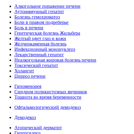
Алкогольное поражение печени
Аутоиммунный гепатит
Болезнь гемохроматоз
Боли в правом подреберье
Боль в печени
Генетическая болезнь Жильбера
Желтый цвет глаз и кожи
Желчнокаменная болезнь
Инфекционный мононуклеоз
Лекарственный гепатит
Неалкогольная жировая болезнь печени
Токсический гепатит
Холангит
Цирроз печени
Гипоменорея
Синдром поликистозных яичников
Тошнота во время беременности
Офтальмологический демодекоз
Демодекоз
Атопический дерматит
Гипергидроз