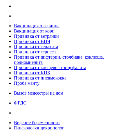
Вакцинация от гриппа
Вакцинация от кори
Прививка от ветрянки
Прививка от ВПЧ
Прививка от гепатита
Прививка от герпеса
Прививка от дифтерии, столбняка, коклюша,
полиомиелита
Прививка от клещевого энцефалита
Прививка от КПК
Прививка от пневмококка
Проба манту
Вызов медсестры на дом
ФГДС
Ведение беременности
Гинеколог-эндокринолог