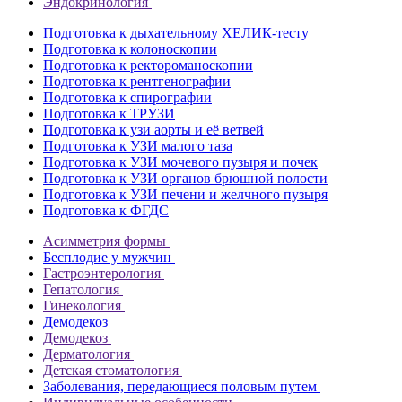
Эндокринология
Подготовка к дыхательному ХЕЛИК-тесту
Подготовка к колоноскопии
Подготовка к ректороманоскопии
Подготовка к рентгенографии
Подготовка к спирографии
Подготовка к ТРУЗИ
Подготовка к узи аорты и её ветвей
Подготовка к УЗИ малого таза
Подготовка к УЗИ мочевого пузыря и почек
Подготовка к УЗИ органов брюшной полости
Подготовка к УЗИ печени и желчного пузыря
Подготовка к ФГДС
Асимметрия формы
Бесплодие у мужчин
Гастроэнтерология
Гепатология
Гинекология
Демодекоз
Демодекоз
Дерматология
Детская стоматология
Заболевания, передающиеся половым путем