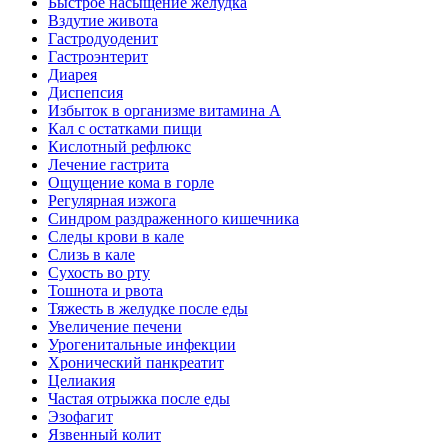
Быстрое насыщение желудка
Вздутие живота
Гастродуоденит
Гастроэнтерит
Диарея
Диспепсия
Избыток в организме витамина А
Кал с остатками пищи
Кислотный рефлюкс
Лечение гастрита
Ощущение кома в горле
Регулярная изжога
Синдром раздраженного кишечника
Следы крови в кале
Слизь в кале
Сухость во рту
Тошнота и рвота
Тяжесть в желудке после еды
Увеличение печени
Урогенитальные инфекции
Хронический панкреатит
Целиакия
Частая отрыжка после еды
Эзофагит
Язвенный колит