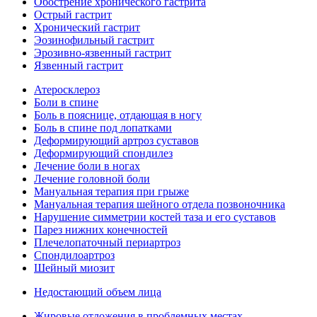
Обострение хронического гастрита
Острый гастрит
Хронический гастрит
Эозинофильный гастрит
Эрозивно-язвенный гастрит
Язвенный гастрит
Атеросклероз
Боли в спине
Боль в пояснице, отдающая в ногу
Боль в спине под лопатками
Деформирующий артроз суставов
Деформирующий спондилез
Лечение боли в ногах
Лечение головной боли
Мануальная терапия при грыже
Мануальная терапия шейного отдела позвоночника
Нарушение симметрии костей таза и его суставов
Парез нижних конечностей
Плечелопаточный периартроз
Спондилоартроз
Шейный миозит
Недостающий объем лица
Жировые отложения в проблемных местах