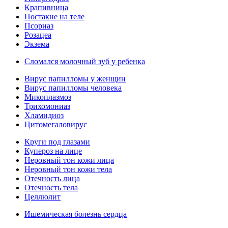
Крапивница
Постакне на теле
Псориаз
Розацеа
Экзема
Сломался молочный зуб у ребенка
Вирус папилломы у женщин
Вирус папилломы человека
Микоплазмоз
Трихомониаз
Хламидиоз
Цитомегаловирус
Круги под глазами
Купероз на лице
Неровный тон кожи лица
Неровный тон кожи тела
Отечность лица
Отечность тела
Целлюлит
Ишемическая болезнь сердца