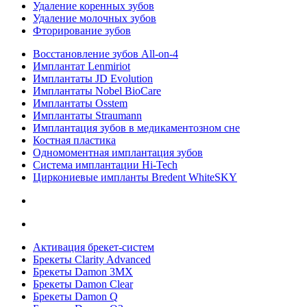
Удаление коренных зубов
Удаление молочных зубов
Фторирование зубов
Восстановление зубов All‑on‑4
Имплантат Lenmiriot
Имплантаты JD Evolution
Имплантаты Nobel BioСare
Имплантаты Osstem
Имплантаты Straumann
Имплантация зубов в медикаментозном сне
Костная пластика
Одномоментная имплантация зубов
Система имплантации Hi-Tech
Циркониевые импланты Bredent WhiteSKY
Активация брекет-систем
Брекеты Clarity Advanced
Брекеты Damon 3MX
Брекеты Damon Clear
Брекеты Damon Q