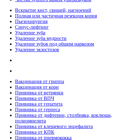
Вскрытие кист, свищей, нагноений
Полная или частичная резекция корня
Пьезохирургия
Синус-лифтинг
Удаление зуба
Удаление зуба мудрости
Удаление зубов под общим наркозом
Удаление экзостозов
Вакцинация от гриппа
Вакцинация от кори
Прививка от ветрянки
Прививка от ВПЧ
Прививка от гепатита
Прививка от герпеса
Прививка от дифтерии, столбняка, коклюша,
полиомиелита
Прививка от клещевого энцефалита
Прививка от КПК
Прививка от пневмококка