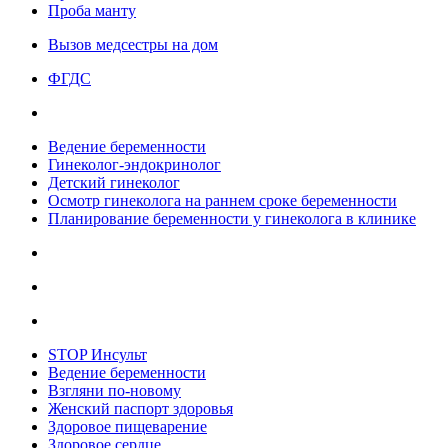
Проба манту
Вызов медсестры на дом
ФГДС
Ведение беременности
Гинеколог-эндокринолог
Детский гинеколог
Осмотр гинеколога на раннем сроке беременности
Планирование беременности у гинеколога в клинике
STOP Инсульт
Ведение беременности
Взгляни по-новому
Женский паспорт здоровья
Здоровое пищеварение
Здоровое сердце