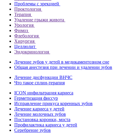
Проблемы с эрекцией
Проктология
Терапия
Удаление грыжи живота
Урология
Фимоз
Флебология
Хирургия
Целлюлит
Эндокринология
Лечение зубов у детей в медикаментозном сне
Общая анестезия при лечении и удалении зубов
Лечение дисфункции ВНЧС
Что такое сплин-терапия
ICON инфильтрация кариеса
Герметизация фиссур
Исправление прикуса коренных зубов
Лечение кариеса у детей
Лечение молочных зубов
Постановка коронки, моста
Профилактика кариеса у детей
Серебрение зубов