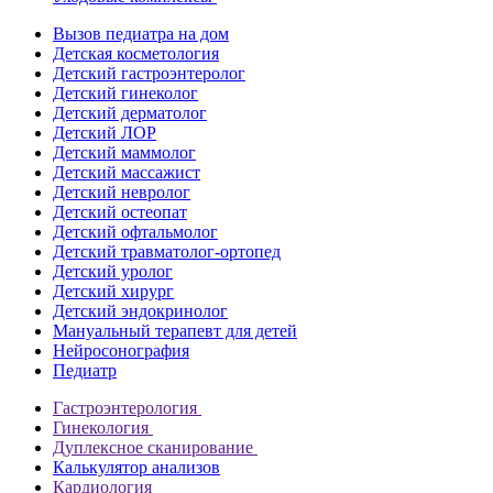
Вызов педиатра на дом
Детская косметология
Детский гастроэнтеролог
Детский гинеколог
Детский дерматолог
Детский ЛОР
Детский маммолог
Детский массажист
Детский невролог
Детский остеопат
Детский офтальмолог
Детский травматолог-ортопед
Детский уролог
Детский хирург
Детский эндокринолог
Мануальный терапевт для детей
Нейросонография
Педиатр
Гастроэнтерология
Гинекология
Дуплексное сканирование
Калькулятор анализов
Кардиология