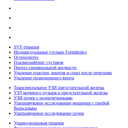
SVF-терапия
Индивидуальные стельки Formthotics
Остеосинтез
Плазмолифтинг суставов
Протез синовиальной жидкости
Удаление пластин, винтов и спиц после перелома
Удаление позиционного винта
Трансректальное УЗИ предстательной железы
УЗД мочевого пузыря и предстательной железы
УЗИ почек с надпочечниками
Ультразвуковое исследование мошонки с пробой
Вальсальвы
Ультразвуковое исследование почек
Ударно-волновая терапия