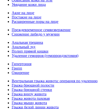
Обвисание кожи на теле
Увядание кожи лица
Акне на лице
Постакне на лице
Расширенные поры на лице
Преждевременное семяизвержение
Снижение либидо у мужчин
Анальная трещина
Анальный зуд
Полип прямой кишки
Удаление геморроя (геморроидэктомия)
Гипертония
Грипп
Ожирение
Вентральная грыжа живота: операция по удалению
Грыжа брюшной полости
Грыжа брюшной стенки
Грыжа внизу живота
Грыжа живота паховая
Грыжа мышц живота
Грыжи белой линии живота