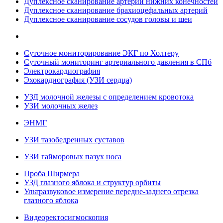
Дуплексное сканирование артерий нижних конечностей
Дуплексное сканирование брахиоцефальных артерий
Дуплексное сканирование сосудов головы и шеи
Суточное мониторирование ЭКГ по Холтеру
Суточный мониторинг артериального давления в СПб
Электрокардиография
Эхокардиография (УЗИ сердца)
УЗД молочной железы с определением кровотока
УЗИ молочных желез
ЭНМГ
УЗИ тазобедренных суставов
УЗИ гайморовых пазух носа
Проба Ширмера
УЗД глазного яблока и структур орбиты
Ультразвуковое измерение передне-заднего отрезка
глазного яблока
Видеоректосигмоскопия