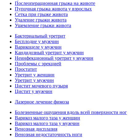
Послеоперационная грыжа на животе
Пупочная грыжа живота у взрослых
Сетка при грыже живота
Удаление грыжи живота
Ущемление грыжи живота
Бактериальный уретрит
Бесплодие у мужчин
Варикоцеле у мужчин
Кандидозный уретрит у мужчин
Неинфекционный уретрит у мужчин
Проблемы с эрекцией
Простатит
Уретрит у женщин
Уретрит у мужчин
Цистит мочевого пузыря
Цистит у мужчин
Лазерное лечение фимоза
Болезненные ощущения вдоль всей поверхности ног
Варикоз малого таза у женщин
Варикоз малого таза у мужчин
Венозная дисплазия
Венозная недостаточность ноги