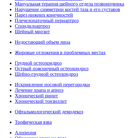
Мануальная терапия шейного отдела позвоночника
Нарушение симметрии костей таза и его суставов
Парез нижних конечностей
Плечелопаточный периартроз
Спондилоартроз
Шейный миозит
Недостающий объем лица
Жировые отложения в проблемных местах
Грудной остеохондроз
Острый поясничный остеохондроз
Шейно-грудной остеохондроз
Искривление носовой перегородки
Лечение храпа и апноэ
Хронический ринит
Хронический тонзиллит
Офтальмологический демодекоз
Трофическая язва
Алопеция