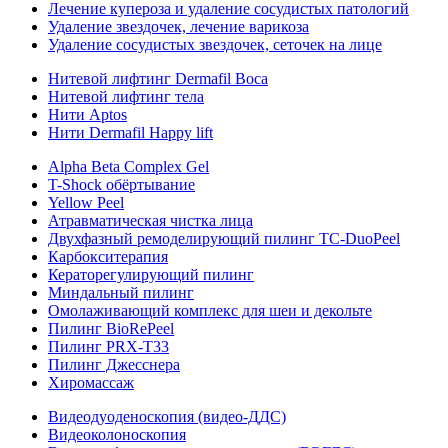
Лечение купероза и удаление сосудистых патологий
Удаление звездочек, лечение варикоза
Удаление сосудистых звездочек, сеточек на лице
Нитевой лифтинг Dermafil Boca
Нитевой лифтинг тела
Нити Aptos
Нити Dermafil Happy lift
Alpha Beta Complex Gel
T-Shock обёртывание
Yellow Peel
Атравматическая чистка лица
Двухфазный ремоделирующий пилинг TC-DuoPeel
Карбокситерапия
Кераторегулирующий пилинг
Миндальный пилинг
Омолаживающий комплекс для шеи и декольте
Пилинг BioRePeel
Пилинг PRX-T33
Пилинг Джесснера
Хиромассаж
Видеодуоденоскопия (видео-ДДС)
Видеоколоноскопия