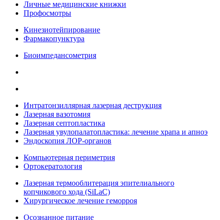
Личные медицинские книжки
Профосмотры
Кинезиотейпирование
Фармакопунктура
Биоимпедансометрия
Интратонзиллярная лазерная деструкция
Лазерная вазотомия
Лазерная септопластика
Лазерная увулопалатопластика: лечение храпа и апноэ
Эндоскопия ЛОР-органов
Компьютерная периметрия
Ортокератология
Лазерная термооблитерация эпителиального
копчикового хода (SiLaC)
Хирургическое лечение геморроя
Осознанное питание