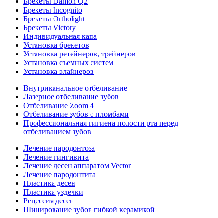
Брекеты Damon Q2
Брекеты Incognito
Брекеты Ortholight
Брекеты Victory
Индивидуальная капа
Установка брекетов
Установка ретейнеров, трейнеров
Установка съемных систем
Установка элайнеров
Внутриканальное отбеливание
Лазерное отбеливание зубов
Отбеливание Zoom 4
Отбеливание зубов с пломбами
Профессиональная гигиена полости рта перед
отбеливанием зубов
Лечение пародонтоза
Лечение гингивита
Лечение десен аппаратом Vector
Лечение пародонтита
Пластика десен
Пластика уздечки
Рецессия десен
Шинирование зубов гибкой керамикой