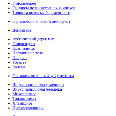
Гипоменорея
Синдром поликистозных яичников
Тошнота во время беременности
Офтальмологический демодекоз
Демодекоз
Атопический дерматит
Гипергидроз
Крапивница
Постакне на теле
Псориаз
Розацеа
Экзема
Сломался молочный зуб у ребенка
Вирус папилломы у женщин
Вирус папилломы человека
Микоплазмоз
Трихомониаз
Хламидиоз
Цитомегаловирус