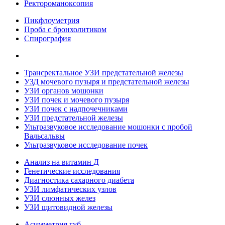
Ректороманоксопия
Пикфлоуметрия
Проба с бронхолитиком
Спирография
Трансректальное УЗИ предстательной железы
УЗД мочевого пузыря и предстательной железы
УЗИ органов мошонки
УЗИ почек и мочевого пузыря
УЗИ почек с надпочечниками
УЗИ предстательной железы
Ультразвуковое исследование мошонки с пробой
Вальсальвы
Ультразвуковое исследование почек
Анализ на витамин Д
Генетические исследования
Диагностика сахарного диабета
УЗИ лимфатических узлов
УЗИ слюнных желез
УЗИ щитовидной железы
Асимметрия губ