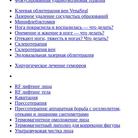
Фокусированная ударно-волновая терапия
Клеевая облитерация вен VenaSeal
Лазерное удаление сосудистых образований
Минифлебэктомия
Нога покраснела и воспалилась — что делать?
Онемение и жжение в ноге — что делать?
Отекают ноги, тяжесть в ногах? Что делать?
Склеротерапия
Склеротерапия вен
Эндовазальная лазерная облитерация
Хирургическое лечение геморроя
RF лифтинг лица
RF лифтинг тела
Кавитация
Прессотерапия
Прессотерапия: аппаратная борьба с целлюлитом,
отеками и лишними сантиметрами
Термомагнитное омоложение лица
Термомагнитный липолиз для коррекции фигуры
Ультразвуковая чистка лица