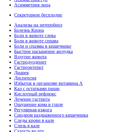
Асимметрия лица
Секреторное бесплодие
Анализы на энтеробиоз
Болезнь Крона
Боли в животе слева
Боли в животе справа
Боли и спазмы в кишечнике
Быстрое насыщение желудка
Вздутие живота
Гастродуоденит
Гастроэнтерит
Диарея
Диспепсия
Избыток в организме витамина А
Кал с остатками пищи
Кислотный рефлюкс
Лечение гастрита
Ощущение кома в горле
Регулярная изжога
Синдром раздраженного кишечника
Следы крови в кале
Слизь в кале
Сухость во рту