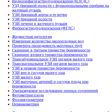
Видеоэзофагогастродуоденоскопия (ВЭГДС)
УЗД брюшной полости с функциональными пробами на
желчный пузырь
УЗИ брюшной аорты и ее ветви
УЗИ брюшной полости
УЗИ печени и желчного пузыря
Фиброгастродуоденоскопия (ФГДС)
Жидкостная цитология
Измерение количества околоплодных вод
Проверить проходимость маточных труб
Скрининг в третьем триместре беременности
Скрининг второго триместра беременности
Трансабдоминальное УЗИ органов малого таза
Трансвагинальное УЗИ органов малого таза
УЗИ в первом триместре беременности
УЗИ вен и сосудов малого таза
УЗИ малого таза
УЗИ маточных артерий и сосудов плода при
беременности
Ультразвуковое исследование лонных сочленений
Фетометрия плода
Фолликулометрия
Цервикометрия