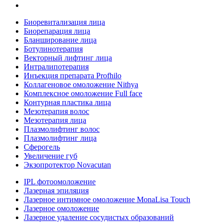
Биоревитализация лица
Биорепарация лица
Бланширование лица
Ботулинотерапия
Векторный лифтинг лица
Интралипотерапия
Инъекция препарата Profhilo
Коллагеновое омоложение Nithya
Комплексное омоложение Full face
Контурная пластика лица
Мезотерапия волос
Мезотерапия лица
Плазмолифтинг волос
Плазмолифтинг лица
Сферогель
Увеличение губ
Экзопротектор Novacutan
IPL фотоомоложение
Лазерная эпиляция
Лазерное интимное омоложение MonaLisa Touch
Лазерное омоложение
Лазерное удаление сосудистых образований