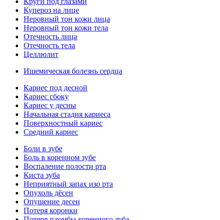
Круги под глазами
Купероз на лице
Неровный тон кожи лица
Неровный тон кожи тела
Отечность лица
Отечность тела
Целлюлит
Ишемическая болезнь сердца
Кариес под десной
Кариес сбоку
Кариес у десны
Начальная стадия кариеса
Поверхностный кариес
Средний кариес
Боли в зубе
Боль в коренном зубе
Воспаление полости рта
Киста зуба
Неприятный запах изо рта
Опухоль дёсен
Опущение десен
Потеря коронки
Потеря пломбы коренного зуба