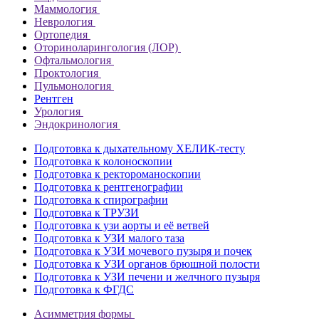
Маммология
Неврология
Ортопедия
Оториноларингология (ЛОР)
Офтальмология
Проктология
Пульмонология
Рентген
Урология
Эндокринология
Подготовка к дыхательному ХЕЛИК-тесту
Подготовка к колоноскопии
Подготовка к ректороманоскопии
Подготовка к рентгенографии
Подготовка к спирографии
Подготовка к ТРУЗИ
Подготовка к узи аорты и её ветвей
Подготовка к УЗИ малого таза
Подготовка к УЗИ мочевого пузыря и почек
Подготовка к УЗИ органов брюшной полости
Подготовка к УЗИ печени и желчного пузыря
Подготовка к ФГДС
Асимметрия формы