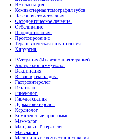
Имплантация
Компьютерная томография зубов
Лазерная стоматология
Ортодонтическое лечение
Отбеливание
Пародонтология
Протезирование
Терапевтическая стоматология
Хирургия
IV-терапия (Инфузионная терапия)
Аллерголог-иммунолог
Вакцинация
Вызов врача на дом
Гастроэнтеролог
Гепатолог
Гинеколог
Гирудотерапия
Дерматовенеролог
Кардиолог
Комплексные программы
Маммолог
Мануальный терапевт
Массажист
Медицинские комиссии и справки