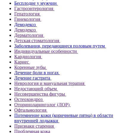
Бесплодие у мужчин
Гастроэнтерология
Гепатология
Гинекология
Демодекоз
Демодекоз
Дерматология
Детская стоматология
Заболевания, передающиеся половым путем
Индивидуальные особенности
Кардиология
Кариес
Коренные зубы
Лечение боли в ногах
Лечение гастрита
Неврология и мануальная терапия
Недостающий объем
Несовершенства фигуры
Остеохондроз
Оториноларинголог (ЛОР)
Офтальмология
Потемнение кожи (коричневые пятна) в области
внутренней лодыжки
Признаки старения
Проблемная кожа