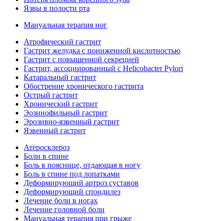
Язвы в полости рта
Мануальная терапия ног
Атрофический гастрит
Гастрит желудка с пониженной кислотностью
Гастрит с повышенной секрецией
Гастрит, ассоциированный с Helicobacter Pylori
Катаральный гастрит
Обострение хронического гастрита
Острый гастрит
Хронический гастрит
Эозинофильный гастрит
Эрозивно-язвенный гастрит
Язвенный гастрит
Атеросклероз
Боли в спине
Боль в пояснице, отдающая в ногу
Боль в спине под лопатками
Деформирующий артроз суставов
Деформирующий спондилез
Лечение боли в ногах
Лечение головной боли
Мануальная терапия при грыже