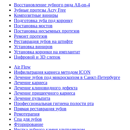
Восстановление зубного ряда All‑on‑4
Зубные протезы Acry Free
Композитные виниры
Подготовка зуба под коронку
Постановка мостов
Постановка несъемных протезов
Ремонт протезов
Реставрация зубов на штифте
Установка виниров
Установка коронки на имплантат
Цифровой и 3D слепок
Air Flow
Инфильтрация кариеса методом ICON
Лечение зубов под микроскопом в Санкт-Петербурге
Лечение кариеса
Лечение клиновидного дефекта
Лечение пришеечного кариеса
Лечение пульпита
Профессиональная гигиена полости рта
Прямая реставрация зубов
Ремотерапия
Спа для зубов
Фторирование
Чистка зубного камня ультразвуком