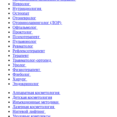
Невролог
Нутрициология
Остеопат
Отоневролог
Оториноларинголог (ЛОР)
Офтальмолог
Проктолог
Психотерапевт
Пульмонолог
Ревматолог
Рефлексотерапевт
Терапевт
Травматолог-ортопед
Уролог
Физиотерапевт
Флеболог
Хирург
Эндокринолог
Аппаратная косметология
Детская косметология
Инъекционные методики
Лазерная косметология
Нитевой лифтинг
Уходовые комплексы