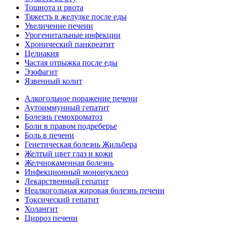
Тошнота и рвота
Тяжесть в желудке после еды
Увеличение печени
Урогенитальные инфекции
Хронический панкреатит
Целиакия
Частая отрыжка после еды
Эзофагит
Язвенный колит
Алкогольное поражение печени
Аутоиммунный гепатит
Болезнь гемохроматоз
Боли в правом подреберье
Боль в печени
Генетическая болезнь Жильбера
Желтый цвет глаз и кожи
Желчнокаменная болезнь
Инфекционный мононуклеоз
Лекарственный гепатит
Неалкогольная жировая болезнь печени
Токсический гепатит
Холангит
Цирроз печени