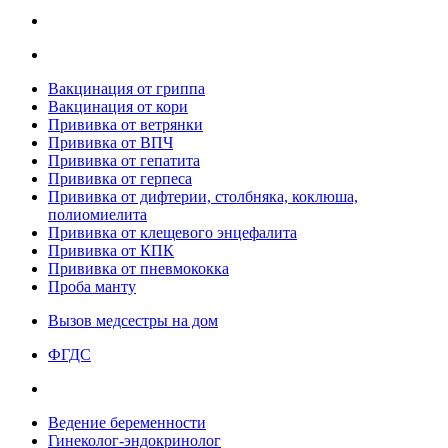
Вакцинация от гриппа
Вакцинация от кори
Прививка от ветрянки
Прививка от ВПЧ
Прививка от гепатита
Прививка от герпеса
Прививка от дифтерии, столбняка, коклюша,
полиомиелита
Прививка от клещевого энцефалита
Прививка от КПК
Прививка от пневмококка
Проба манту
Вызов медсестры на дом
ФГДС
Ведение беременности
Гинеколог-эндокринолог