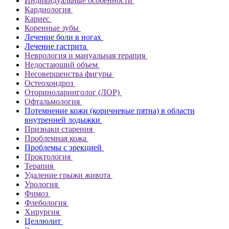
Индивидуальные особенности
Кардиология
Кариес
Коренные зубы
Лечение боли в ногах
Лечение гастрита
Неврология и мануальная терапия
Недостающий объем
Несовершенства фигуры
Остеохондроз
Оториноларинголог (ЛОР)
Офтальмология
Потемнение кожи (коричневые пятна) в области
внутренней лодыжки
Признаки старения
Проблемная кожа
Проблемы с эрекцией
Проктология
Терапия
Удаление грыжи живота
Урология
Фимоз
Флебология
Хирургия
Целлюлит