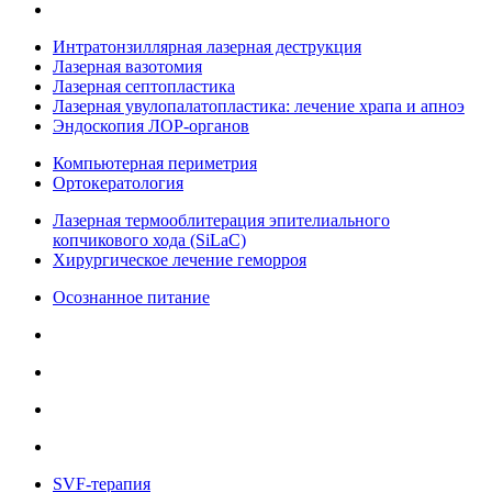
Интратонзиллярная лазерная деструкция
Лазерная вазотомия
Лазерная септопластика
Лазерная увулопалатопластика: лечение храпа и апноэ
Эндоскопия ЛОР-органов
Компьютерная периметрия
Ортокератология
Лазерная термооблитерация эпителиального
копчикового хода (SiLaC)
Хирургическое лечение геморроя
Осознанное питание
SVF-терапия