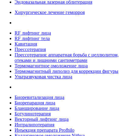
Эндовазальная лазерная облитерация
Хирургическое лечение геморроя
RF лифтинг лица
RF лифтинг тела
Кавитация
Прессотерапия
Прессотерапия: аппаратная борьба с целлюлитом,
отеками и лишними сантиметрами
Термомагнитное омоложение лица
Термомагнитный липолиз для коррекции фигуры
Ультразвуковая чистка лица
Биоревитализация лица
Биорепарация лица
Бланширование лица
Ботулинотерапия
Векторный лифтинг лица
Интралипотерапия
Инъекция препарата Profhilo
Коллагеновое омоложение Nithya