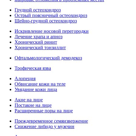
Грудной остеохондроз
Острый поясничный остеохондроз
Шейно-грудной остеохондроз
Искривление носовой перегородки
Лечение храпа и апноэ
Хронический ринит
Хронический тонзиллит
Офтальмологический демодекоз
Трофическая язва
Алопеция
Обвисание кожи на теле
Увядание кожи лица
Акне на лице
Постакне на лице
Расширенные поры на лице
Преждевременное семяизвержение
Снижение либидо у мужчин