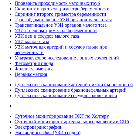
Проверить проходимость маточных труб
Скрининг в третьем триместре беременности
Скрининг второго триместра беременности
Трансабдоминальное УЗИ органов малого таза
Трансвагинальное УЗИ органов малого таза
УЗИ в первом триместре беременности
УЗИ вен и сосудов малого таза
УЗИ малого таза
УЗИ маточных артерий и сосудов плода при
беременности
Ультразвуковое исследование лонных сочленений
Фетометрия плода
Фолликулометрия
Цервикометрия
Дуплексное сканирование артерий нижних конечностей
Дуплексное сканирование брахиоцефальных артерий
Дуплексное сканирование сосудов головы и шеи
Суточное мониторирование ЭКГ по Холтеру
Суточный мониторинг артериального давления в СПб
Электрокардиография
Эхокардиография (УЗИ сердца)