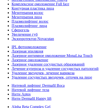
Комплексное омоложение Full face
Контурная пластика лица
Мезотерапия волос
Мезотерапия лица
Плазмолифтинг волос
Плазмолифтинг лица
Сферогель
Увеличение губ
Экзопротектор Novacutan
IPL фотоомоложение
Лазерная эпиляция
Лазерное интимное омоложение MonaLisa Touch
Лазерное омоложение
Лазерное удаление сосудистых образований
Лечение купероза и удаление сосудистых патологий
Удаление звездочек, лечение варикоза
Удаление сосудистых звездочек, сеточек на лице
Нитевой лифтинг Dermafil Boca
Нитевой лифтинг тела
Нити Aptos
Нити Dermafil Happy lift
Alpha Beta Complex Gel