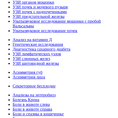
УЗИ органов мошонки
УЗИ почек и мочевого пузыря
УЗИ почек с надпочечниками
УЗИ предстательной железы
Ультразвуковое исследование мошонки с пробой
Вальсальвы
Ультразвуковое исследование почек
Анализ на витамин Д
Генетические исследования
Диагностика сахарного диабета
УЗИ лимфатических узлов
УЗИ слюнных желез
УЗИ щитовидной железы
Асимметрия губ
Асимметрия лица
Секреторное бесплодие
Анализы на энтеробиоз
Болезнь Крона
Боли в животе слева
Боли в животе справа
Боли и спазмы в кишечнике