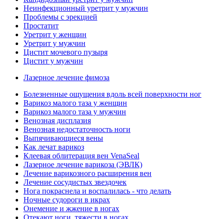
Неинфекционный уретрит у мужчин
Проблемы с эрекцией
Простатит
Уретрит у женщин
Уретрит у мужчин
Цистит мочевого пузыря
Цистит у мужчин
Лазерное лечение фимоза
Болезненные ощущения вдоль всей поверхности ног
Варикоз малого таза у женщин
Варикоз малого таза у мужчин
Венозная дисплазия
Венозная недостаточность ноги
Выпячивающиеся вены
Как лечат варикоз
Клеевая облитерация вен VenaSeal
Лазерное лечение варикоза (ЭВЛК)
Лечение варикозного расширения вен
Лечение сосудистых звездочек
Нога покраснела и воспалилась - что делать
Ночные судороги в икрах
Онемение и жжение в ногах
Отекают ноги, тяжести в ногах