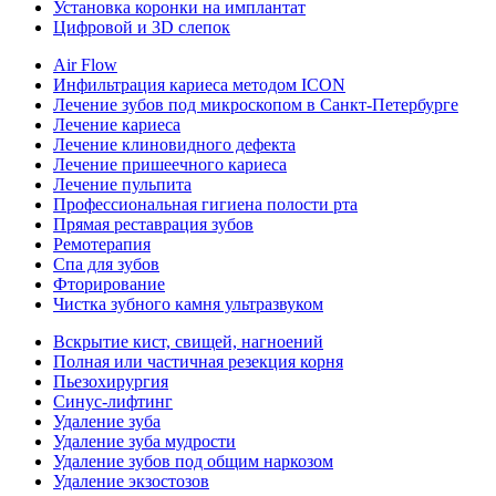
Установка коронки на имплантат
Цифровой и 3D слепок
Air Flow
Инфильтрация кариеса методом ICON
Лечение зубов под микроскопом в Санкт-Петербурге
Лечение кариеса
Лечение клиновидного дефекта
Лечение пришеечного кариеса
Лечение пульпита
Профессиональная гигиена полости рта
Прямая реставрация зубов
Ремотерапия
Спа для зубов
Фторирование
Чистка зубного камня ультразвуком
Вскрытие кист, свищей, нагноений
Полная или частичная резекция корня
Пьезохирургия
Синус-лифтинг
Удаление зуба
Удаление зуба мудрости
Удаление зубов под общим наркозом
Удаление экзостозов