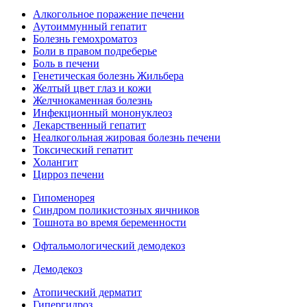
Алкогольное поражение печени
Аутоиммунный гепатит
Болезнь гемохроматоз
Боли в правом подреберье
Боль в печени
Генетическая болезнь Жильбера
Желтый цвет глаз и кожи
Желчнокаменная болезнь
Инфекционный мононуклеоз
Лекарственный гепатит
Неалкогольная жировая болезнь печени
Токсический гепатит
Холангит
Цирроз печени
Гипоменорея
Синдром поликистозных яичников
Тошнота во время беременности
Офтальмологический демодекоз
Демодекоз
Атопический дерматит
Гипергидроз