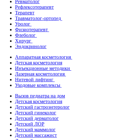
Ревматолог
Рефлексотерапевт
Терапевт
Травматолог-ортопед
Уролог
Физиотерапевт
Флеболог
Хирург
Эндокринолог
Аппаратная косметология
Детская косметология
Инъекционные методики
Лазерная косметология
Нитевой лифтинг
Уходовые комплексы
Вызов педиатра на дом
Детская косметология
Детский гастроэнтеролог
Детский гинеколог
Детский дерматолог
Детский ЛОР
Детский маммолог
Детский массажист