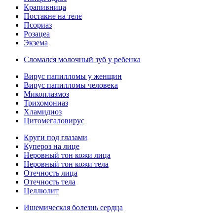
Крапивница
Постакне на теле
Псориаз
Розацеа
Экзема
Сломался молочный зуб у ребенка
Вирус папилломы у женщин
Вирус папилломы человека
Микоплазмоз
Трихомониаз
Хламидиоз
Цитомегаловирус
Круги под глазами
Купероз на лице
Неровный тон кожи лица
Неровный тон кожи тела
Отечность лица
Отечность тела
Целлюлит
Ишемическая болезнь сердца