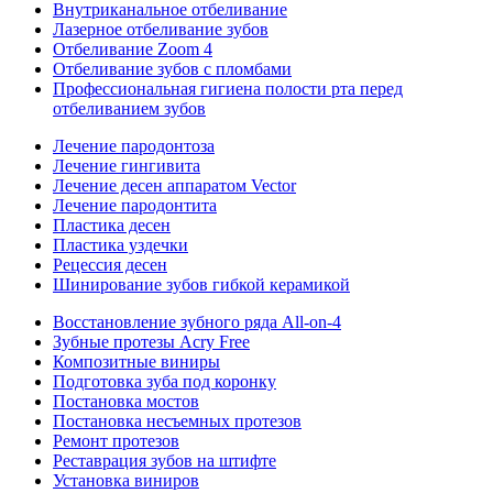
Внутриканальное отбеливание
Лазерное отбеливание зубов
Отбеливание Zoom 4
Отбеливание зубов с пломбами
Профессиональная гигиена полости рта перед
отбеливанием зубов
Лечение пародонтоза
Лечение гингивита
Лечение десен аппаратом Vector
Лечение пародонтита
Пластика десен
Пластика уздечки
Рецессия десен
Шинирование зубов гибкой керамикой
Восстановление зубного ряда All‑on‑4
Зубные протезы Acry Free
Композитные виниры
Подготовка зуба под коронку
Постановка мостов
Постановка несъемных протезов
Ремонт протезов
Реставрация зубов на штифте
Установка виниров