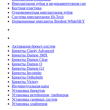
Имплантация зубов в медикаментозном сне
Костная пластика
Одномоментная имплантация зубов
Система имплантации Hi-Tech
Циркониевые импланты Bredent WhiteSKY
Активация брекет-систем
Брекеты Clarity Advanced
Брекеты Damon 3MX
Брекеты Damon Clear
Брекеты Damon Q
Брекеты Damon Q2
Брекеты Incognito
Брекеты Ortholight
Брекеты Victory
Индивидуальная капа
Установка брекетов
Установка ретейнеров, трейнеров
Установка съемных систем
Установка элайнеров