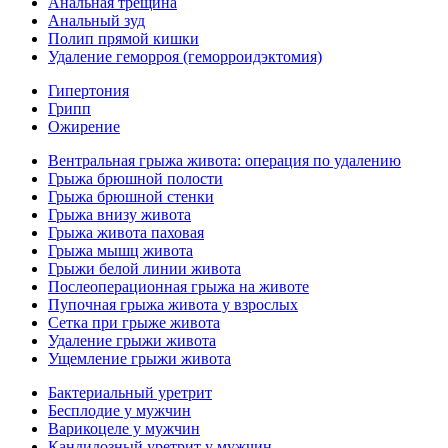
Анальная трещина
Анальный зуд
Полип прямой кишки
Удаление геморроя (геморроидэктомия)
Гипертония
Грипп
Ожирение
Вентральная грыжа живота: операция по удалению
Грыжа брюшной полости
Грыжа брюшной стенки
Грыжа внизу живота
Грыжа живота паховая
Грыжа мышц живота
Грыжи белой линии живота
Послеоперационная грыжа на животе
Пупочная грыжа живота у взрослых
Сетка при грыже живота
Удаление грыжи живота
Ущемление грыжи живота
Бактериальный уретрит
Бесплодие у мужчин
Варикоцеле у мужчин
Кандидозный уретрит у мужчин