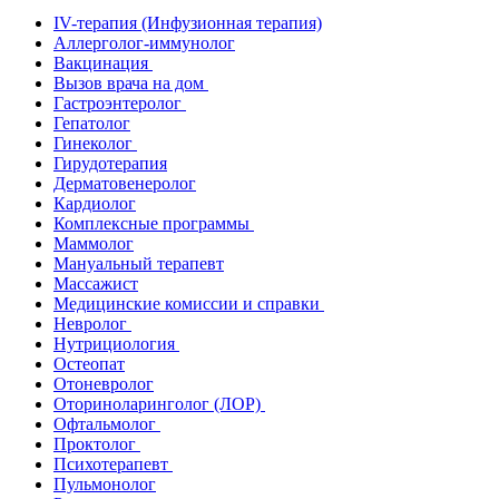
IV-терапия (Инфузионная терапия)
Аллерголог-иммунолог
Вакцинация
Вызов врача на дом
Гастроэнтеролог
Гепатолог
Гинеколог
Гирудотерапия
Дерматовенеролог
Кардиолог
Комплексные программы
Маммолог
Мануальный терапевт
Массажист
Медицинские комиссии и справки
Невролог
Нутрициология
Остеопат
Отоневролог
Оториноларинголог (ЛОР)
Офтальмолог
Проктолог
Психотерапевт
Пульмонолог