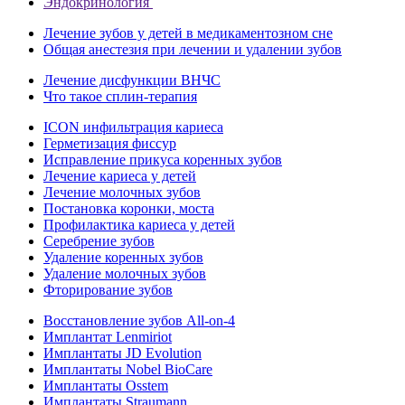
Эндокринология
Лечение зубов у детей в медикаментозном сне
Общая анестезия при лечении и удалении зубов
Лечение дисфункции ВНЧС
Что такое сплин-терапия
ICON инфильтрация кариеса
Герметизация фиссур
Исправление прикуса коренных зубов
Лечение кариеса у детей
Лечение молочных зубов
Постановка коронки, моста
Профилактика кариеса у детей
Серебрение зубов
Удаление коренных зубов
Удаление молочных зубов
Фторирование зубов
Восстановление зубов All‑on‑4
Имплантат Lenmiriot
Имплантаты JD Evolution
Имплантаты Nobel BioСare
Имплантаты Osstem
Имплантаты Straumann