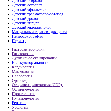
Детский невролог
Детский остеопат
Детский офтальмолог
Детский травматолог-ортопед
Детский уролог
Детский хирург
Детский эндокринолог
Мануальный терапевт для детей
Нейросонография
Педиатр
Гастроэнтерология
Гинекология
Дуплексное сканирование
Калькулятор анализов
Кардиология
Маммология
Неврология
Ортопедия
Оториноларингология (ЛОР)
Офтальмология
Проктология
Пульмонология
Рентген
Урология