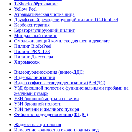
T-Shock обёртывание
Yellow Peel
Атравматическая чистка лица
Двухфазный ремоделирующий пилинг TC-DuoPeel
Карбокситерапия
Кераторегулирующий пилинг
Миндальный пилинг
Омолаживающий комплекс для шеи и декольте
Пилинг BioRePeel
Пилинг PRX-T33
Пилинг Джесснера
Хиромассаж
Видеодуоденоскопия (видео-ДДС)
Видеоколоноскопия
Видеоэзофагогастродуоденоскопия (ВЭГДС)
УЗД брюшной полости с функциональными пробами на
желчный пузырь
УЗИ брюшной аорты и ее ветви
УЗИ брюшной полости
УЗИ печени и желчного пузыря
Фиброгастродуоденоскопия (ФГДС)
Жидкостная цитология
Измерение количества околоплодных вод