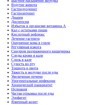
Быстрое насыщение желудка
Вздутие живота
Гастродуоденит
Гастроэнтерит
Диарея
Диспепсия
Избыток в организме витамина А
Кал с остатками пищи
Кислотный рефлюкс
Лечение гастрита
Ощущение кома в горле
Регулярная изжога
Синдром раздраженного кишечника
Следы крови в кале
Слизь в кале
Сухость во рту
Тошнота и рвота
Тяжесть в желудке после еды
Увеличение печени
Урогенитальные инфекции
Хронический панкреатит
Целиакия
Частая отрыжка после еды
Эзофагит
Язвенный колит