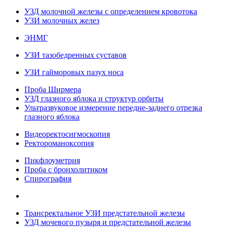
УЗД молочной железы с определением кровотока
УЗИ молочных желез
ЭНМГ
УЗИ тазобедренных суставов
УЗИ гайморовых пазух носа
Проба Ширмера
УЗД глазного яблока и структур орбиты
Ультразвуковое измерение передне-заднего отрезка
глазного яблока
Видеоректосигмоскопия
Ректороманоксопия
Пикфлоуметрия
Проба с бронхолитиком
Спирография
Трансректальное УЗИ предстательной железы
УЗД мочевого пузыря и предстательной железы