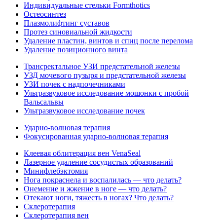
Индивидуальные стельки Formthotics
Остеосинтез
Плазмолифтинг суставов
Протез синовиальной жидкости
Удаление пластин, винтов и спиц после перелома
Удаление позиционного винта
Трансректальное УЗИ предстательной железы
УЗД мочевого пузыря и предстательной железы
УЗИ почек с надпочечниками
Ультразвуковое исследование мошонки с пробой
Вальсальвы
Ультразвуковое исследование почек
Ударно-волновая терапия
Фокусированная ударно-волновая терапия
Клеевая облитерация вен VenaSeal
Лазерное удаление сосудистых образований
Минифлебэктомия
Нога покраснела и воспалилась — что делать?
Онемение и жжение в ноге — что делать?
Отекают ноги, тяжесть в ногах? Что делать?
Склеротерапия
Склеротерапия вен