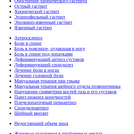
Обострение хронического гастрита
Острый гастрит
Хронический гастрит
Эозинофильный гастрит
Эрозивно-язвенный гастрит
Язвенный гастрит
Атеросклероз
Боли в спине
Боль в пояснице, отдающая в ногу
Боль в спине под лопатками
Деформирующий артроз суставов
Деформирующий спондилез
Лечение боли в ногах
Лечение головной боли
Мануальная терапия при грыже
Мануальная терапия шейного отдела позвоночника
Нарушение симметрии костей таза и его суставов
Парез нижних конечностей
Плечелопаточный периартроз
Спондилоартроз
Шейный миозит
Недостающий объем лица
Жировые отложения в проблемных местах