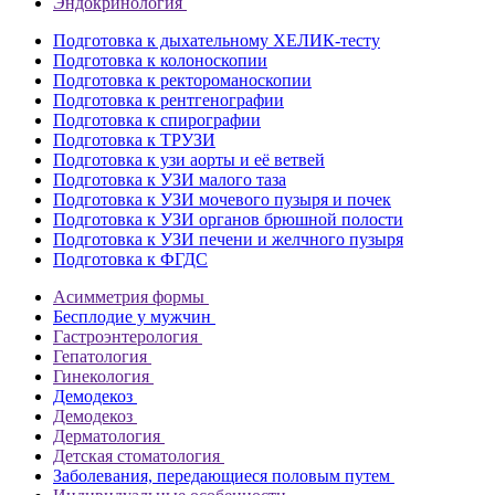
Эндокринология
Подготовка к дыхательному ХЕЛИК-тесту
Подготовка к колоноскопии
Подготовка к ректороманоскопии
Подготовка к рентгенографии
Подготовка к спирографии
Подготовка к ТРУЗИ
Подготовка к узи аорты и её ветвей
Подготовка к УЗИ малого таза
Подготовка к УЗИ мочевого пузыря и почек
Подготовка к УЗИ органов брюшной полости
Подготовка к УЗИ печени и желчного пузыря
Подготовка к ФГДС
Асимметрия формы
Бесплодие у мужчин
Гастроэнтерология
Гепатология
Гинекология
Демодекоз
Демодекоз
Дерматология
Детская стоматология
Заболевания, передающиеся половым путем