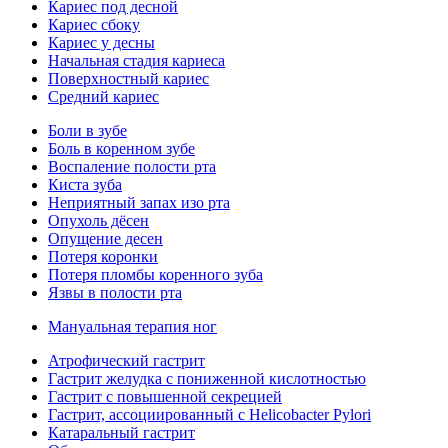
Кариес под десной
Кариес сбоку
Кариес у десны
Начальная стадия кариеса
Поверхностный кариес
Средний кариес
Боли в зубе
Боль в коренном зубе
Воспаление полости рта
Киста зуба
Неприятный запах изо рта
Опухоль дёсен
Опущение десен
Потеря коронки
Потеря пломбы коренного зуба
Язвы в полости рта
Мануальная терапия ног
Атрофический гастрит
Гастрит желудка с пониженной кислотностью
Гастрит с повышенной секрецией
Гастрит, ассоциированный с Helicobacter Pylori
Катаральный гастрит