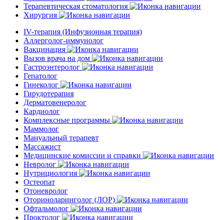
Терапевтическая стоматология
Хирургия
IV-терапия (Инфузионная терапия)
Аллерголог-иммунолог
Вакцинация
Вызов врача на дом
Гастроэнтеролог
Гепатолог
Гинеколог
Гирудотерапия
Дерматовенеролог
Кардиолог
Комплексные программы
Маммолог
Мануальный терапевт
Массажист
Медицинские комиссии и справки
Невролог
Нутрициология
Остеопат
Отоневролог
Оториноларинголог (ЛОР)
Офтальмолог
Проктолог