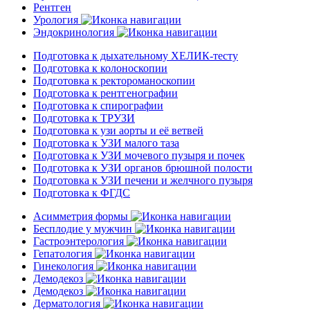
Рентген
Урология
Эндокринология
Подготовка к дыхательному ХЕЛИК-тесту
Подготовка к колоноскопии
Подготовка к ректороманоскопии
Подготовка к рентгенографии
Подготовка к спирографии
Подготовка к ТРУЗИ
Подготовка к узи аорты и её ветвей
Подготовка к УЗИ малого таза
Подготовка к УЗИ мочевого пузыря и почек
Подготовка к УЗИ органов брюшной полости
Подготовка к УЗИ печени и желчного пузыря
Подготовка к ФГДС
Асимметрия формы
Бесплодие у мужчин
Гастроэнтерология
Гепатология
Гинекология
Демодекоз
Демодекоз
Дерматология