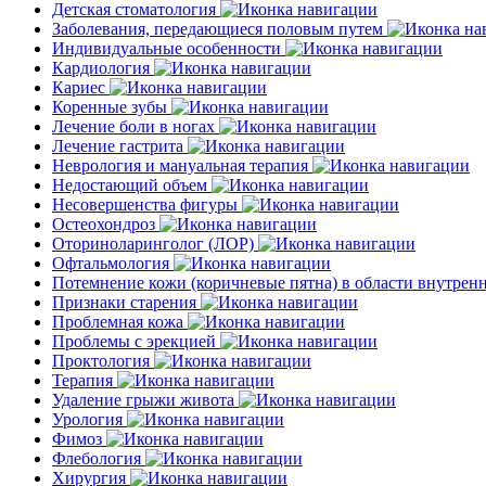
Детская стоматология
Заболевания, передающиеся половым путем
Индивидуальные особенности
Кардиология
Кариес
Коренные зубы
Лечение боли в ногах
Лечение гастрита
Неврология и мануальная терапия
Недостающий объем
Несовершенства фигуры
Остеохондроз
Оториноларинголог (ЛОР)
Офтальмология
Потемнение кожи (коричневые пятна) в области внутре
Признаки старения
Проблемная кожа
Проблемы с эрекцией
Проктология
Терапия
Удаление грыжи живота
Урология
Фимоз
Флебология
Хирургия