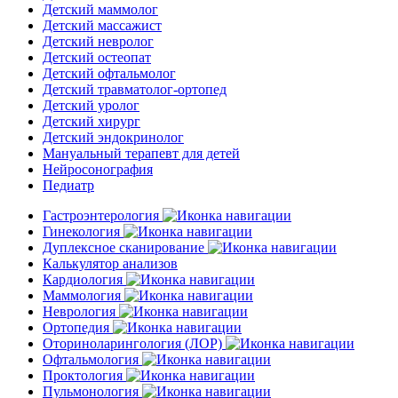
Детский маммолог
Детский массажист
Детский невролог
Детский остеопат
Детский офтальмолог
Детский травматолог-ортопед
Детский уролог
Детский хирург
Детский эндокринолог
Мануальный терапевт для детей
Нейросонография
Педиатр
Гастроэнтерология
Гинекология
Дуплексное сканирование
Калькулятор анализов
Кардиология
Маммология
Неврология
Ортопедия
Оториноларингология (ЛОР)
Офтальмология
Проктология
Пульмонология