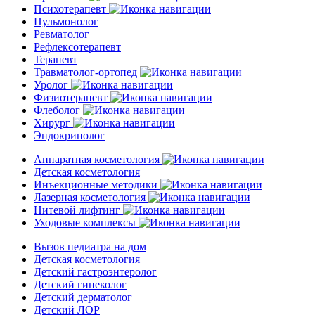
Психотерапевт
Пульмонолог
Ревматолог
Рефлексотерапевт
Терапевт
Травматолог-ортопед
Уролог
Физиотерапевт
Флеболог
Хирург
Эндокринолог
Аппаратная косметология
Детская косметология
Инъекционные методики
Лазерная косметология
Нитевой лифтинг
Уходовые комплексы
Вызов педиатра на дом
Детская косметология
Детский гастроэнтеролог
Детский гинеколог
Детский дерматолог
Детский ЛОР