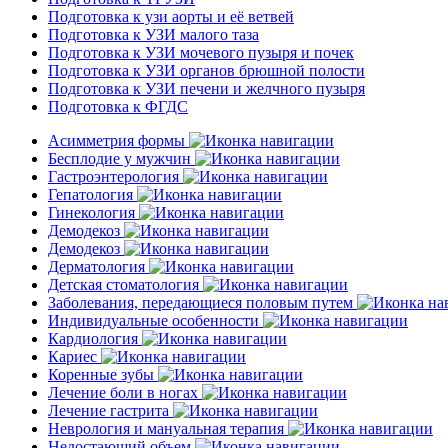
Подготовка к узи аорты и её ветвей
Подготовка к УЗИ малого таза
Подготовка к УЗИ мочевого пузыря и почек
Подготовка к УЗИ органов брюшной полости
Подготовка к УЗИ печени и желчного пузыря
Подготовка к ФГДС
Асимметрия формы
Бесплодие у мужчин
Гастроэнтерология
Гепатология
Гинекология
Демодекоз
Демодекоз
Дерматология
Детская стоматология
Заболевания, передающиеся половым путем
Индивидуальные особенности
Кардиология
Кариес
Коренные зубы
Лечение боли в ногах
Лечение гастрита
Неврология и мануальная терапия
Недостающий объем