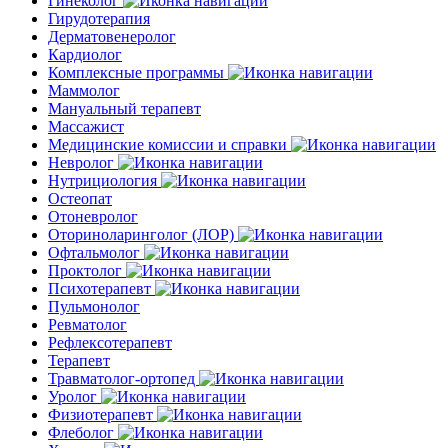
Гинеколог
Гирудотерапия
Дерматовенеролог
Кардиолог
Комплексные программы
Маммолог
Мануальный терапевт
Массажист
Медицинские комиссии и справки
Невролог
Нутрициология
Остеопат
Отоневролог
Оториноларинголог (ЛОР)
Офтальмолог
Проктолог
Психотерапевт
Пульмонолог
Ревматолог
Рефлексотерапевт
Терапевт
Травматолог-ортопед
Уролог
Физиотерапевт
Флеболог