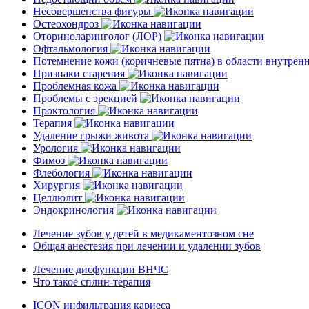
Несовершенства фигуры
Остеохондроз
Оториноларинголог (ЛОР)
Офтальмология
Потемнение кожи (коричневые пятна) в области внутре
Признаки старения
Проблемная кожа
Проблемы с эрекцией
Проктология
Терапия
Удаление грыжи живота
Урология
Фимоз
Флебология
Хирургия
Целлюлит
Эндокринология
Лечение зубов у детей в медикаментозном сне
Общая анестезия при лечении и удалении зубов
Лечение дисфункции ВНЧС
Что такое сплин-терапия
ICON инфильтрация кариеса