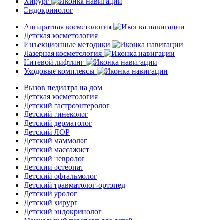
Хирург
Эндокринолог
Аппаратная косметология
Детская косметология
Инъекционные методики
Лазерная косметология
Нитевой лифтинг
Уходовые комплексы
Вызов педиатра на дом
Детская косметология
Детский гастроэнтеролог
Детский гинеколог
Детский дерматолог
Детский ЛОР
Детский маммолог
Детский массажист
Детский невролог
Детский остеопат
Детский офтальмолог
Детский травматолог-ортопед
Детский уролог
Детский хирург
Детский эндокринолог