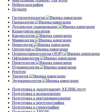
Мануальный терапевт для детей
Нейросонография
Педиатр
Гастроэнтерология
Гинекология
Дуплексное сканирование
Калькулятор анализов
Кардиология
Маммология
Неврология
Ортопедия
Оториноларингология (ЛОР)
Офтальмология
Проктология
Пульмонология
Рентген
Урология
Эндокринология
Подготовка к дыхательному ХЕЛИК-тесту
Подготовка к колоноскопии
Подготовка к ректороманоскопии
Подготовка к рентгенографии
Подготовка к спирографии
Подготовка к ТРУЗИ