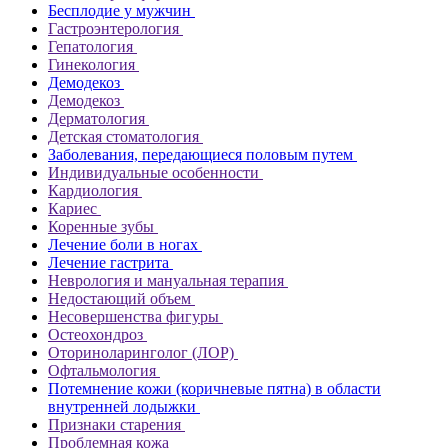
Бесплодие у мужчин
Гастроэнтерология
Гепатология
Гинекология
Демодекоз
Демодекоз
Дерматология
Детская стоматология
Заболевания, передающиеся половым путем
Индивидуальные особенности
Кардиология
Кариес
Коренные зубы
Лечение боли в ногах
Лечение гастрита
Неврология и мануальная терапия
Недостающий объем
Несовершенства фигуры
Остеохондроз
Оториноларинголог (ЛОР)
Офтальмология
Потемнение кожи (коричневые пятна) в области
внутренней лодыжки
Признаки старения
Проблемная кожа