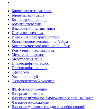
Биоревитализация лица
Биорепарация лица
Бланширование лица
Ботулинотерапия
Векторный лифтинг лица
Интралипотерапия
Инъекция препарата Profhilo
Коллагеновое омоложение Nithya
Комплексное омоложение Full face
Контурная пластика лица
Мезотерапия волос
Мезотерапия лица
Плазмолифтинг волос
Плазмолифтинг лица
Сферогель
Увеличение губ
Экзопротектор Novacutan
IPL фотоомоложение
Лазерная эпиляция
Лазерное интимное омоложение MonaLisa Touch
Лазерное омоложение
Лазерное удаление сосудистых образований