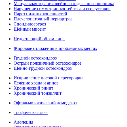
Мануальная терапия шейного отдела позвоночника
Нарушение симметрии костей таза и его суставов
Парез нижних конечностей
Плечелопаточный периартроз
Спондилоартроз
Шейный миозит
Недостающий объем лица
Жировые отложения в проблемных местах
Грудной остеохондроз
Острый поясничный остеохондроз
Шейно-грудной остеохондроз
Искривление носовой перегородки
Лечение храпа и апноэ
Хронический ринит
Хронический тонзиллит
Офтальмологический демодекоз
Трофическая язва
Алопеция