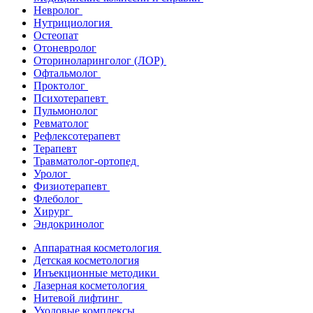
Невролог
Нутрициология
Остеопат
Отоневролог
Оториноларинголог (ЛОР)
Офтальмолог
Проктолог
Психотерапевт
Пульмонолог
Ревматолог
Рефлексотерапевт
Терапевт
Травматолог-ортопед
Уролог
Физиотерапевт
Флеболог
Хирург
Эндокринолог
Аппаратная косметология
Детская косметология
Инъекционные методики
Лазерная косметология
Нитевой лифтинг
Уходовые комплексы