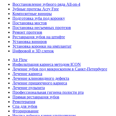
Восстановление зубного ряда All‑on‑4
Зубные протезы Acry Free
Композитные виниры
Подготовка зуба под коронку
Постановка мостов
Постановка несъемных протезов
Ремонт протезов
Реставрация зубов на штифте
Установка виниров
Установка коронки на имплантат
Цифровой и 3D слепок
Air Flow
Инфильтрация кариеса методом ICON
Лечение зубов под микроскопом в Санкт-Петербурге
Лечение кариеса
Лечение клиновидного дефекта
Лечение пришеечного кариеса
Лечение пульпита
Профессиональная гигиена полости рта
Прямая реставрация зубов
Ремотерапия
Спа для зубов
Фторирование
Чистка зубного камня ультразвуком