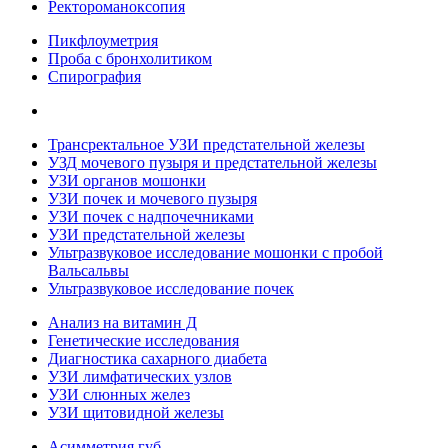
Ректороманоксопия
Пикфлоуметрия
Проба с бронхолитиком
Спирография
Трансректальное УЗИ предстательной железы
УЗД мочевого пузыря и предстательной железы
УЗИ органов мошонки
УЗИ почек и мочевого пузыря
УЗИ почек с надпочечниками
УЗИ предстательной железы
Ультразвуковое исследование мошонки с пробой
Вальсальвы
Ультразвуковое исследование почек
Анализ на витамин Д
Генетические исследования
Диагностика сахарного диабета
УЗИ лимфатических узлов
УЗИ слюнных желез
УЗИ щитовидной железы
Асимметрия губ