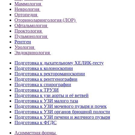
Маммология
Неврология
Ортопедия
Оториноларингология (ЛОР)
Офтальмология
Проктология
Пульмонология
Рентген
Урология
Эндокринология
Подготовка к дыхательному ХЕЛИК-тесту
Подготовка к колоноскопии
Подготовка к ректороманоскопии
Подготовка к рентгенографии
Подготовка к спирографии
Подготовка к ТРУЗИ
Подготовка к узи аорты и её ветвей
Подготовка к УЗИ малого таза
Подготовка к УЗИ мочевого пузыря и почек
Подготовка к УЗИ органов брюшной полости
Подготовка к УЗИ печени и желчного пузыря
Подготовка к ФГДС
Асимметрия формы