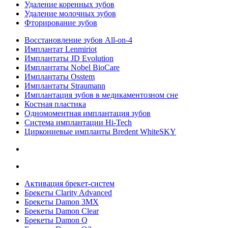
Удаление коренных зубов
Удаление молочных зубов
Фторирование зубов
Восстановление зубов All‑on‑4
Имплантат Lenmiriot
Имплантаты JD Evolution
Имплантаты Nobel BioСare
Имплантаты Osstem
Имплантаты Straumann
Имплантация зубов в медикаментозном сне
Костная пластика
Одномоментная имплантация зубов
Система имплантации Hi-Tech
Циркониевые импланты Bredent WhiteSKY
Активация брекет-систем
Брекеты Clarity Advanced
Брекеты Damon 3MX
Брекеты Damon Clear
Брекеты Damon Q