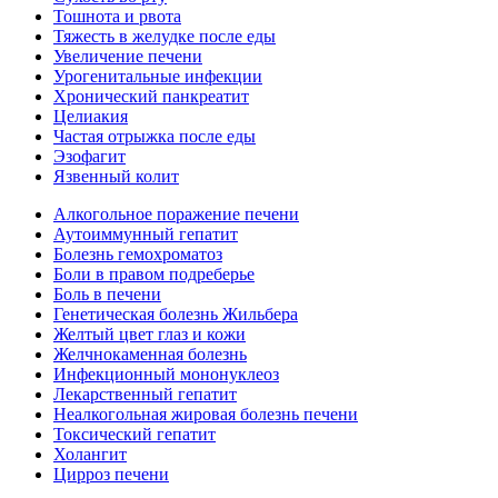
Тошнота и рвота
Тяжесть в желудке после еды
Увеличение печени
Урогенитальные инфекции
Хронический панкреатит
Целиакия
Частая отрыжка после еды
Эзофагит
Язвенный колит
Алкогольное поражение печени
Аутоиммунный гепатит
Болезнь гемохроматоз
Боли в правом подреберье
Боль в печени
Генетическая болезнь Жильбера
Желтый цвет глаз и кожи
Желчнокаменная болезнь
Инфекционный мононуклеоз
Лекарственный гепатит
Неалкогольная жировая болезнь печени
Токсический гепатит
Холангит
Цирроз печени