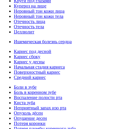
Круги под глазами
Купероз на лице
Неровный тон кожи лица
Неровный тон кожи тела
Отечность лица
Отечность тела
Целлюлит
Ишемическая болезнь сердца
Кариес под десной
Кариес сбоку
Кариес у десны
Начальная стадия кариеса
Поверхностный кариес
Средний кариес
Боли в зубе
Боль в коренном зубе
Воспаление полости рта
Киста зуба
Неприятный запах изо рта
Опухоль дёсен
Опущение десен
Потеря коронки
Потеря пломбы коренного зуба