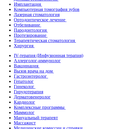
Имплантация
Компьютерная томография зубов
Лазерная стоматология
Ортодонтическое лечение
Отбеливание
Пародонтология
Протезирование
Терапевтическая стоматология
Хирургия
IV-терапия (Инфузионная терапия)
Аллерголог-иммунолог
Вакцинация
Вызов врача на дом
Гастроэнтеролог
Гепатолог
Гинеколог
Гирудотерапия
Дерматовенеролог
Кардиолог
Комплексные программы
Маммолог
Мануальный терапевт
Массажист
Медицинские комиссии и справки