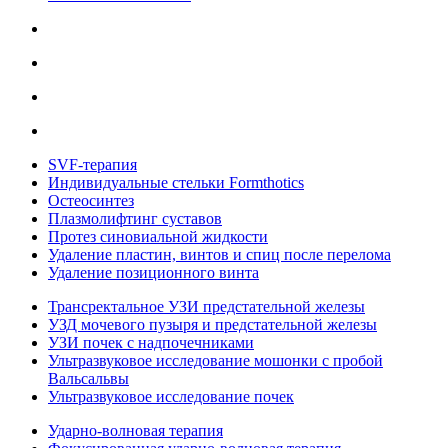
SVF-терапия
Индивидуальные стельки Formthotics
Остеосинтез
Плазмолифтинг суставов
Протез синовиальной жидкости
Удаление пластин, винтов и спиц после перелома
Удаление позиционного винта
Трансректальное УЗИ предстательной железы
УЗД мочевого пузыря и предстательной железы
УЗИ почек с надпочечниками
Ультразвуковое исследование мошонки с пробой
Вальсальвы
Ультразвуковое исследование почек
Ударно-волновая терапия