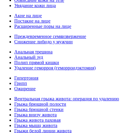
Обвисание кожи на теле
Увядание кожи лица
Акне на лице
Постакне на лице
Расширенные поры на лице
Преждевременное семяизвержение
Снижение либидо у мужчин
Анальная трещина
Анальный зуд
Полип прямой кишки
Удаление геморроя (геморроидэктомия)
Гипертония
Грипп
Ожирение
Вентральная грыжа живота: операция по удалению
Грыжа брюшной полости
Грыжа брюшной стенки
Грыжа внизу живота
Грыжа живота паховая
Грыжа мышц живота
Грыжи белой линии живота