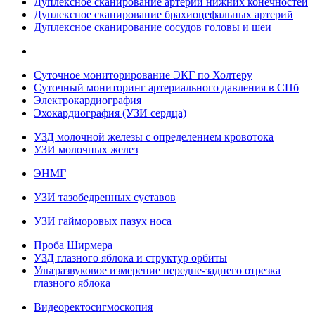
Дуплексное сканирование артерий нижних конечностей
Дуплексное сканирование брахиоцефальных артерий
Дуплексное сканирование сосудов головы и шеи
Суточное мониторирование ЭКГ по Холтеру
Суточный мониторинг артериального давления в СПб
Электрокардиография
Эхокардиография (УЗИ сердца)
УЗД молочной железы с определением кровотока
УЗИ молочных желез
ЭНМГ
УЗИ тазобедренных суставов
УЗИ гайморовых пазух носа
Проба Ширмера
УЗД глазного яблока и структур орбиты
Ультразвуковое измерение передне-заднего отрезка
глазного яблока
Видеоректосигмоскопия