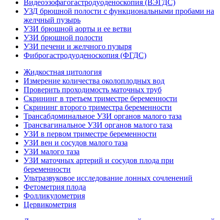
Видеоэзофагогастродуоденоскопия (ВЭГДС)
УЗД брюшной полости с функциональными пробами на
желчный пузырь
УЗИ брюшной аорты и ее ветви
УЗИ брюшной полости
УЗИ печени и желчного пузыря
Фиброгастродуоденоскопия (ФГДС)
Жидкостная цитология
Измерение количества околоплодных вод
Проверить проходимость маточных труб
Скрининг в третьем триместре беременности
Скрининг второго триместра беременности
Трансабдоминальное УЗИ органов малого таза
Трансвагинальное УЗИ органов малого таза
УЗИ в первом триместре беременности
УЗИ вен и сосудов малого таза
УЗИ малого таза
УЗИ маточных артерий и сосудов плода при
беременности
Ультразвуковое исследование лонных сочленений
Фетометрия плода
Фолликулометрия
Цервикометрия