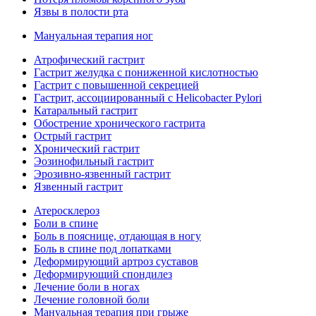
Язвы в полости рта
Мануальная терапия ног
Атрофический гастрит
Гастрит желудка с пониженной кислотностью
Гастрит с повышенной секрецией
Гастрит, ассоциированный с Helicobacter Pylori
Катаральный гастрит
Обострение хронического гастрита
Острый гастрит
Хронический гастрит
Эозинофильный гастрит
Эрозивно-язвенный гастрит
Язвенный гастрит
Атеросклероз
Боли в спине
Боль в пояснице, отдающая в ногу
Боль в спине под лопатками
Деформирующий артроз суставов
Деформирующий спондилез
Лечение боли в ногах
Лечение головной боли
Мануальная терапия при грыже