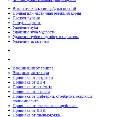
Вскрытие кист, свищей, нагноений
Полная или частичная резекция корня
Пьезохирургия
Синус-лифтинг
Удаление зуба
Удаление зуба мудрости
Удаление зубов под общим наркозом
Удаление экзостозов
Вакцинация от гриппа
Вакцинация от кори
Прививка от ветрянки
Прививка от ВПЧ
Прививка от гепатита
Прививка от герпеса
Прививка от дифтерии, столбняка, коклюша,
полиомиелита
Прививка от клещевого энцефалита
Прививка от КПК
Прививка от пневмококка