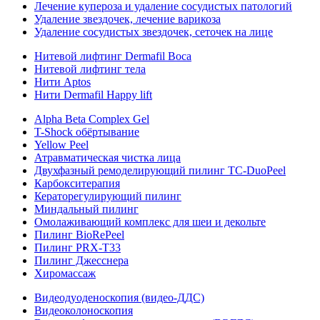
Лечение купероза и удаление сосудистых патологий
Удаление звездочек, лечение варикоза
Удаление сосудистых звездочек, сеточек на лице
Нитевой лифтинг Dermafil Boca
Нитевой лифтинг тела
Нити Aptos
Нити Dermafil Happy lift
Alpha Beta Complex Gel
T-Shock обёртывание
Yellow Peel
Атравматическая чистка лица
Двухфазный ремоделирующий пилинг TC-DuoPeel
Карбокситерапия
Кераторегулирующий пилинг
Миндальный пилинг
Омолаживающий комплекс для шеи и декольте
Пилинг BioRePeel
Пилинг PRX-T33
Пилинг Джесснера
Хиромассаж
Видеодуоденоскопия (видео-ДДС)
Видеоколоноскопия