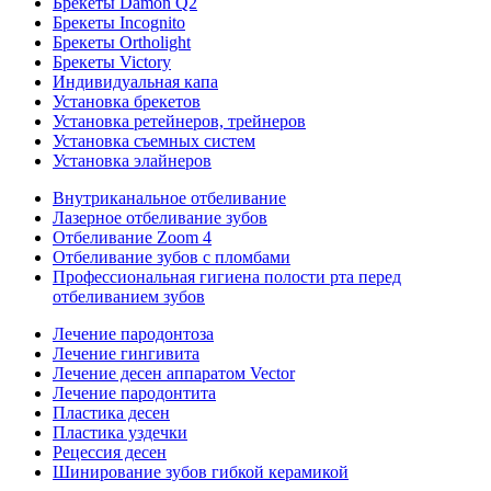
Брекеты Damon Q2
Брекеты Incognito
Брекеты Ortholight
Брекеты Victory
Индивидуальная капа
Установка брекетов
Установка ретейнеров, трейнеров
Установка съемных систем
Установка элайнеров
Внутриканальное отбеливание
Лазерное отбеливание зубов
Отбеливание Zoom 4
Отбеливание зубов с пломбами
Профессиональная гигиена полости рта перед
отбеливанием зубов
Лечение пародонтоза
Лечение гингивита
Лечение десен аппаратом Vector
Лечение пародонтита
Пластика десен
Пластика уздечки
Рецессия десен
Шинирование зубов гибкой керамикой