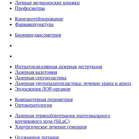
Личные медицинские книжки
Профосмотры
Кинезиотейпирование
Фармакопунктура
Биоимпедансометрия
Интратонзиллярная лазерная деструкция
Лазерная вазотомия
Лазерная септопластика
Лазерная увулопалатопластика: лечение храпа и апноэ
Эндоскопия ЛОР-органов
Компьютерная периметрия
Ортокератология
Лазерная термооблитерация эпителиального
копчикового хода (SiLaC)
Хирургическое лечение геморроя
Осознанное питание