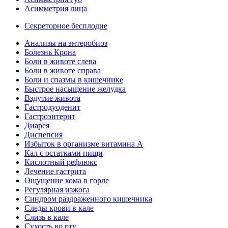
Асимметрия лица
Секреторное бесплодие
Анализы на энтеробиоз
Болезнь Крона
Боли в животе слева
Боли в животе справа
Боли и спазмы в кишечнике
Быстрое насыщение желудка
Вздутие живота
Гастродуоденит
Гастроэнтерит
Диарея
Диспепсия
Избыток в организме витамина А
Кал с остатками пищи
Кислотный рефлюкс
Лечение гастрита
Ощущение кома в горле
Регулярная изжога
Синдром раздраженного кишечника
Следы крови в кале
Слизь в кале
Сухость во рту