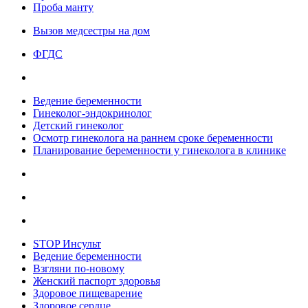
Проба манту
Вызов медсестры на дом
ФГДС
Ведение беременности
Гинеколог-эндокринолог
Детский гинеколог
Осмотр гинеколога на раннем сроке беременности
Планирование беременности у гинеколога в клинике
STOP Инсульт
Ведение беременности
Взгляни по-новому
Женский паспорт здоровья
Здоровое пищеварение
Здоровое сердце