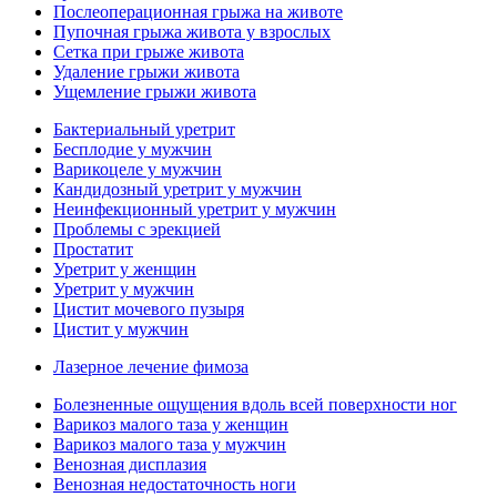
Послеоперационная грыжа на животе
Пупочная грыжа живота у взрослых
Сетка при грыже живота
Удаление грыжи живота
Ущемление грыжи живота
Бактериальный уретрит
Бесплодие у мужчин
Варикоцеле у мужчин
Кандидозный уретрит у мужчин
Неинфекционный уретрит у мужчин
Проблемы с эрекцией
Простатит
Уретрит у женщин
Уретрит у мужчин
Цистит мочевого пузыря
Цистит у мужчин
Лазерное лечение фимоза
Болезненные ощущения вдоль всей поверхности ног
Варикоз малого таза у женщин
Варикоз малого таза у мужчин
Венозная дисплазия
Венозная недостаточность ноги