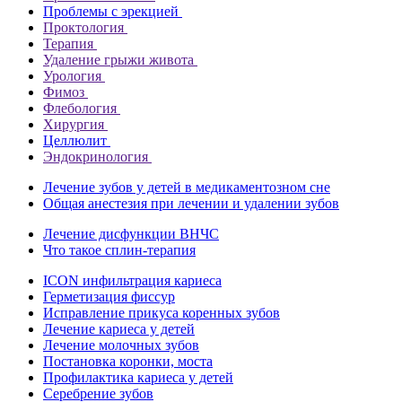
Проблемы с эрекцией
Проктология
Терапия
Удаление грыжи живота
Урология
Фимоз
Флебология
Хирургия
Целлюлит
Эндокринология
Лечение зубов у детей в медикаментозном сне
Общая анестезия при лечении и удалении зубов
Лечение дисфункции ВНЧС
Что такое сплин-терапия
ICON инфильтрация кариеса
Герметизация фиссур
Исправление прикуса коренных зубов
Лечение кариеса у детей
Лечение молочных зубов
Постановка коронки, моста
Профилактика кариеса у детей
Серебрение зубов