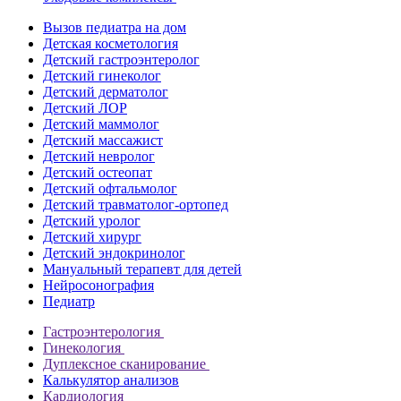
Вызов педиатра на дом
Детская косметология
Детский гастроэнтеролог
Детский гинеколог
Детский дерматолог
Детский ЛОР
Детский маммолог
Детский массажист
Детский невролог
Детский остеопат
Детский офтальмолог
Детский травматолог-ортопед
Детский уролог
Детский хирург
Детский эндокринолог
Мануальный терапевт для детей
Нейросонография
Педиатр
Гастроэнтерология
Гинекология
Дуплексное сканирование
Калькулятор анализов
Кардиология