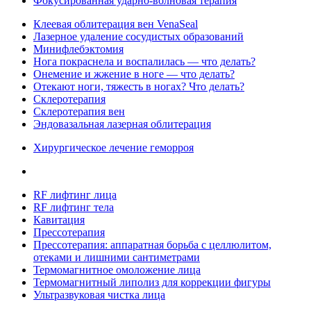
Фокусированная ударно-волновая терапия
Клеевая облитерация вен VenaSeal
Лазерное удаление сосудистых образований
Минифлебэктомия
Нога покраснела и воспалилась — что делать?
Онемение и жжение в ноге — что делать?
Отекают ноги, тяжесть в ногах? Что делать?
Склеротерапия
Склеротерапия вен
Эндовазальная лазерная облитерация
Хирургическое лечение геморроя
RF лифтинг лица
RF лифтинг тела
Кавитация
Прессотерапия
Прессотерапия: аппаратная борьба с целлюлитом,
отеками и лишними сантиметрами
Термомагнитное омоложение лица
Термомагнитный липолиз для коррекции фигуры
Ультразвуковая чистка лица