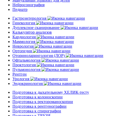
Мануальный терапевт для детей
Нейросонография
Педиатр
Гастроэнтерология
Гинекология
Дуплексное сканирование
Калькулятор анализов
Кардиология
Маммология
Неврология
Ортопедия
Оториноларингология (ЛОР)
Офтальмология
Проктология
Пульмонология
Рентген
Урология
Эндокринология
Подготовка к дыхательному ХЕЛИК-тесту
Подготовка к колоноскопии
Подготовка к ректороманоскопии
Подготовка к рентгенографии
Подготовка к спирографии
Подготовка к ТРУЗИ