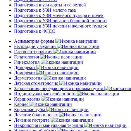
Подготовка к узи аорты и её ветвей
Подготовка к УЗИ малого таза
Подготовка к УЗИ мочевого пузыря и почек
Подготовка к УЗИ органов брюшной полости
Подготовка к УЗИ печени и желчного пузыря
Подготовка к ФГДС
Асимметрия формы
Бесплодие у мужчин
Гастроэнтерология
Гепатология
Гинекология
Демодекоз
Демодекоз
Дерматология
Детская стоматология
Заболевания, передающиеся половым путем
Индивидуальные особенности
Кардиология
Кариес
Коренные зубы
Лечение боли в ногах
Лечение гастрита
Неврология и мануальная терапия
Недостающий объем