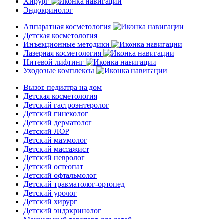
Хирург
Эндокринолог
Аппаратная косметология
Детская косметология
Инъекционные методики
Лазерная косметология
Нитевой лифтинг
Уходовые комплексы
Вызов педиатра на дом
Детская косметология
Детский гастроэнтеролог
Детский гинеколог
Детский дерматолог
Детский ЛОР
Детский маммолог
Детский массажист
Детский невролог
Детский остеопат
Детский офтальмолог
Детский травматолог-ортопед
Детский уролог
Детский хирург
Детский эндокринолог