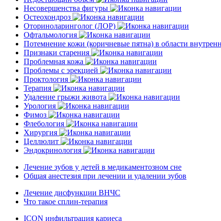
Несовершенства фигуры
Остеохондроз
Оториноларинголог (ЛОР)
Офтальмология
Потемнение кожи (коричневые пятна) в области внутре
Признаки старения
Проблемная кожа
Проблемы с эрекцией
Проктология
Терапия
Удаление грыжи живота
Урология
Фимоз
Флебология
Хирургия
Целлюлит
Эндокринология
Лечение зубов у детей в медикаментозном сне
Общая анестезия при лечении и удалении зубов
Лечение дисфункции ВНЧС
Что такое сплин-терапия
ICON инфильтрация кариеса