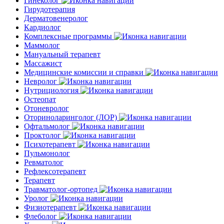
Гинеколог
Гирудотерапия
Дерматовенеролог
Кардиолог
Комплексные программы
Маммолог
Мануальный терапевт
Массажист
Медицинские комиссии и справки
Невролог
Нутрициология
Остеопат
Отоневролог
Оториноларинголог (ЛОР)
Офтальмолог
Проктолог
Психотерапевт
Пульмонолог
Ревматолог
Рефлексотерапевт
Терапевт
Травматолог-ортопед
Уролог
Физиотерапевт
Флеболог