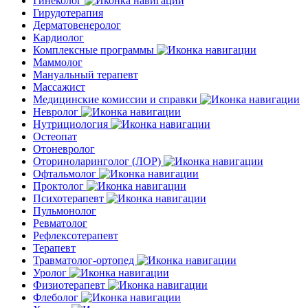
Гинеколог
Гирудотерапия
Дерматовенеролог
Кардиолог
Комплексные программы
Маммолог
Мануальный терапевт
Массажист
Медицинские комиссии и справки
Невролог
Нутрициология
Остеопат
Отоневролог
Оториноларинголог (ЛОР)
Офтальмолог
Проктолог
Психотерапевт
Пульмонолог
Ревматолог
Рефлексотерапевт
Терапевт
Травматолог-ортопед
Уролог
Физиотерапевт
Флеболог