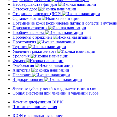
Несовершенства фигуры
Остеохондроз
Оториноларинголог (ЛОР)
Офтальмология
Потемнение кожи (коричневые пятна) в области внутре
Признаки старения
Проблемная кожа
Проблемы с эрекцией
Проктология
Терапия
Удаление грыжи живота
Урология
Фимоз
Флебология
Хирургия
Целлюлит
Эндокринология
Лечение зубов у детей в медикаментозном сне
Общая анестезия при лечении и удалении зубов
Лечение дисфункции ВНЧС
Что такое сплин-терапия
ICON инфильтрация кариеса