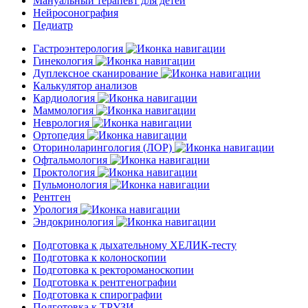
Мануальный терапевт для детей
Нейросонография
Педиатр
Гастроэнтерология
Гинекология
Дуплексное сканирование
Калькулятор анализов
Кардиология
Маммология
Неврология
Ортопедия
Оториноларингология (ЛОР)
Офтальмология
Проктология
Пульмонология
Рентген
Урология
Эндокринология
Подготовка к дыхательному ХЕЛИК-тесту
Подготовка к колоноскопии
Подготовка к ректороманоскопии
Подготовка к рентгенографии
Подготовка к спирографии
Подготовка к ТРУЗИ