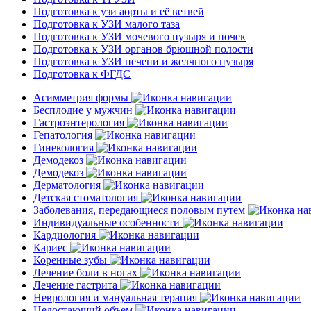
Подготовка к узи аорты и её ветвей
Подготовка к УЗИ малого таза
Подготовка к УЗИ мочевого пузыря и почек
Подготовка к УЗИ органов брюшной полости
Подготовка к УЗИ печени и желчного пузыря
Подготовка к ФГДС
Асимметрия формы
Бесплодие у мужчин
Гастроэнтерология
Гепатология
Гинекология
Демодекоз
Демодекоз
Дерматология
Детская стоматология
Заболевания, передающиеся половым путем
Индивидуальные особенности
Кардиология
Кариес
Коренные зубы
Лечение боли в ногах
Лечение гастрита
Неврология и мануальная терапия
Недостающий объем