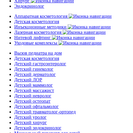
Хирург
Эндокринолог
Аппаратная косметология
Детская косметология
Инъекционные методики
Лазерная косметология
Нитевой лифтинг
Уходовые комплексы
Вызов педиатра на дом
Детская косметология
Детский гастроэнтеролог
Детский гинеколог
Детский дерматолог
Детский ЛОР
Детский маммолог
Детский массажист
Детский невролог
Детский остеопат
Детский офтальмолог
Детский травматолог-ортопед
Детский уролог
Детский хирург
Детский эндокринолог