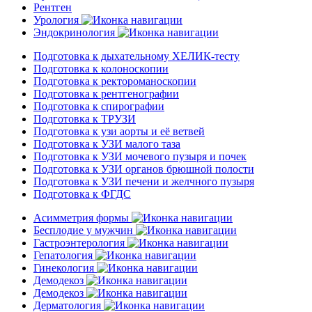
Рентген
Урология
Эндокринология
Подготовка к дыхательному ХЕЛИК-тесту
Подготовка к колоноскопии
Подготовка к ректороманоскопии
Подготовка к рентгенографии
Подготовка к спирографии
Подготовка к ТРУЗИ
Подготовка к узи аорты и её ветвей
Подготовка к УЗИ малого таза
Подготовка к УЗИ мочевого пузыря и почек
Подготовка к УЗИ органов брюшной полости
Подготовка к УЗИ печени и желчного пузыря
Подготовка к ФГДС
Асимметрия формы
Бесплодие у мужчин
Гастроэнтерология
Гепатология
Гинекология
Демодекоз
Демодекоз
Дерматология