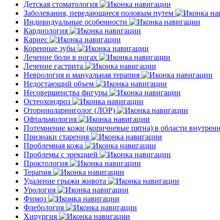
Детская стоматология
Заболевания, передающиеся половым путем
Индивидуальные особенности
Кардиология
Кариес
Коренные зубы
Лечение боли в ногах
Лечение гастрита
Неврология и мануальная терапия
Недостающий объем
Несовершенства фигуры
Остеохондроз
Оториноларинголог (ЛОР)
Офтальмология
Потемнение кожи (коричневые пятна) в области внутре
Признаки старения
Проблемная кожа
Проблемы с эрекцией
Проктология
Терапия
Удаление грыжи живота
Урология
Фимоз
Флебология
Хирургия