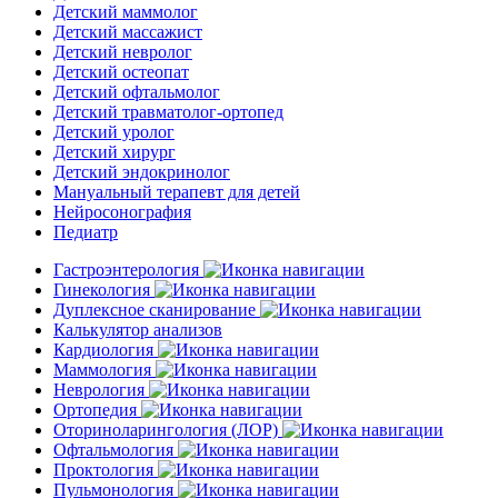
Детский маммолог
Детский массажист
Детский невролог
Детский остеопат
Детский офтальмолог
Детский травматолог-ортопед
Детский уролог
Детский хирург
Детский эндокринолог
Мануальный терапевт для детей
Нейросонография
Педиатр
Гастроэнтерология
Гинекология
Дуплексное сканирование
Калькулятор анализов
Кардиология
Маммология
Неврология
Ортопедия
Оториноларингология (ЛОР)
Офтальмология
Проктология
Пульмонология