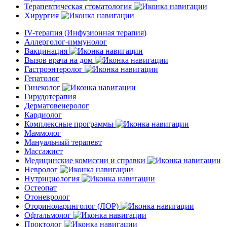
Терапевтическая стоматология
Хирургия
IV-терапия (Инфузионная терапия)
Аллерголог-иммунолог
Вакцинация
Вызов врача на дом
Гастроэнтеролог
Гепатолог
Гинеколог
Гирудотерапия
Дерматовенеролог
Кардиолог
Комплексные программы
Маммолог
Мануальный терапевт
Массажист
Медицинские комиссии и справки
Невролог
Нутрициология
Остеопат
Отоневролог
Оториноларинголог (ЛОР)
Офтальмолог
Проктолог