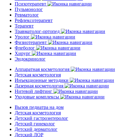
Психотерапевт
Пульмонолог
Ревматолог
Рефлексотерапевт
Терапевт
Травматолог-ортопед
Уролог
Физиотерапевт
Флеболог
Хирург
Эндокринолог
Аппаратная косметология
Детская косметология
Инъекционные методики
Лазерная косметология
Нитевой лифтинг
Уходовые комплексы
Вызов педиатра на дом
Детская косметология
Детский гастроэнтеролог
Детский гинеколог
Детский дерматолог
Детский ЛОР