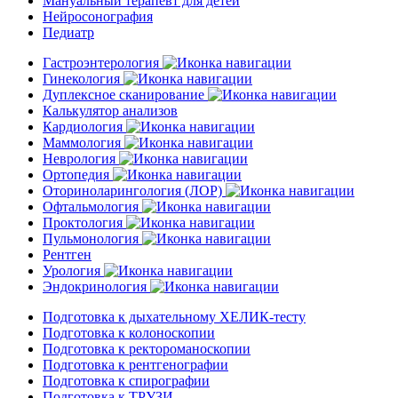
Мануальный терапевт для детей
Нейросонография
Педиатр
Гастроэнтерология
Гинекология
Дуплексное сканирование
Калькулятор анализов
Кардиология
Маммология
Неврология
Ортопедия
Оториноларингология (ЛОР)
Офтальмология
Проктология
Пульмонология
Рентген
Урология
Эндокринология
Подготовка к дыхательному ХЕЛИК-тесту
Подготовка к колоноскопии
Подготовка к ректороманоскопии
Подготовка к рентгенографии
Подготовка к спирографии
Подготовка к ТРУЗИ