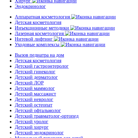
Хирург
Эндокринолог
Аппаратная косметология
Детская косметология
Инъекционные методики
Лазерная косметология
Нитевой лифтинг
Уходовые комплексы
Вызов педиатра на дом
Детская косметология
Детский гастроэнтеролог
Детский гинеколог
Детский дерматолог
Детский ЛОР
Детский маммолог
Детский массажист
Детский невролог
Детский остеопат
Детский офтальмолог
Детский травматолог-ортопед
Детский уролог
Детский хирург
Детский эндокринолог