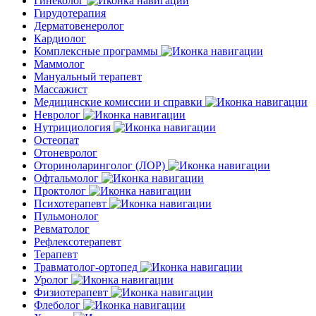
Гинеколог
Гирудотерапия
Дерматовенеролог
Кардиолог
Комплексные программы
Маммолог
Мануальный терапевт
Массажист
Медицинские комиссии и справки
Невролог
Нутрициология
Остеопат
Отоневролог
Оториноларинголог (ЛОР)
Офтальмолог
Проктолог
Психотерапевт
Пульмонолог
Ревматолог
Рефлексотерапевт
Терапевт
Травматолог-ортопед
Уролог
Физиотерапевт
Флеболог