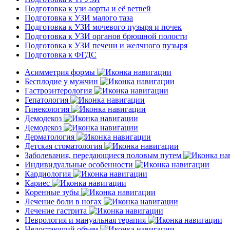
Подготовка к узи аорты и её ветвей
Подготовка к УЗИ малого таза
Подготовка к УЗИ мочевого пузыря и почек
Подготовка к УЗИ органов брюшной полости
Подготовка к УЗИ печени и желчного пузыря
Подготовка к ФГДС
Асимметрия формы
Бесплодие у мужчин
Гастроэнтерология
Гепатология
Гинекология
Демодекоз
Демодекоз
Дерматология
Детская стоматология
Заболевания, передающиеся половым путем
Индивидуальные особенности
Кардиология
Кариес
Коренные зубы
Лечение боли в ногах
Лечение гастрита
Неврология и мануальная терапия
Недостающий объем