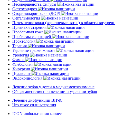
Несовершенства фигуры
Остеохондроз
Оториноларинголог (ЛОР)
Офтальмология
Потемнение кожи (коричневые пятна) в области внутре
Признаки старения
Проблемная кожа
Проблемы с эрекцией
Проктология
Терапия
Удаление грыжи живота
Урология
Фимоз
Флебология
Хирургия
Целлюлит
Эндокринология
Лечение зубов у детей в медикаментозном сне
Общая анестезия при лечении и удалении зубов
Лечение дисфункции ВНЧС
Что такое сплин-терапия
ICON инфильтрация кариеса