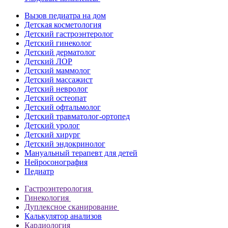
Вызов педиатра на дом
Детская косметология
Детский гастроэнтеролог
Детский гинеколог
Детский дерматолог
Детский ЛОР
Детский маммолог
Детский массажист
Детский невролог
Детский остеопат
Детский офтальмолог
Детский травматолог-ортопед
Детский уролог
Детский хирург
Детский эндокринолог
Мануальный терапевт для детей
Нейросонография
Педиатр
Гастроэнтерология
Гинекология
Дуплексное сканирование
Калькулятор анализов
Кардиология