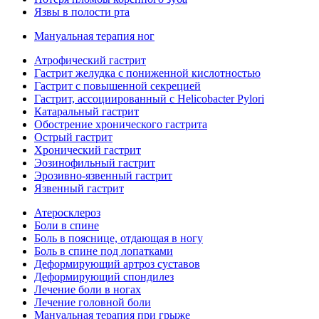
Язвы в полости рта
Мануальная терапия ног
Атрофический гастрит
Гастрит желудка с пониженной кислотностью
Гастрит с повышенной секрецией
Гастрит, ассоциированный с Helicobacter Pylori
Катаральный гастрит
Обострение хронического гастрита
Острый гастрит
Хронический гастрит
Эозинофильный гастрит
Эрозивно-язвенный гастрит
Язвенный гастрит
Атеросклероз
Боли в спине
Боль в пояснице, отдающая в ногу
Боль в спине под лопатками
Деформирующий артроз суставов
Деформирующий спондилез
Лечение боли в ногах
Лечение головной боли
Мануальная терапия при грыже