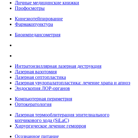
Личные медицинские книжки
Профосмотры
Кинезиотейпирование
Фармакопунктура
Биоимпедансометрия
Интратонзиллярная лазерная деструкция
Лазерная вазотомия
Лазерная септопластика
Лазерная увулопалатопластика: лечение храпа и апноэ
Эндоскопия ЛОР-органов
Компьютерная периметрия
Ортокератология
Лазерная термооблитерация эпителиального
копчикового хода (SiLaC)
Хирургическое лечение геморроя
Осознанное питание