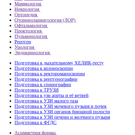
Маммология
Неврология
Ортопедия
Оториноларингология (ЛОР)
Офтальмология
Проктология
Пульмонология
Рентген
Урология
Эндокринология
Подготовка к дыхательному ХЕЛИК-тесту
Подготовка к колоноскопии
Подготовка к ректороманоскопии
Подготовка к рентгенографии
Подготовка к спирографии
Подготовка к ТРУЗИ
Подготовка к узи аорты и её ветвей
Подготовка к УЗИ малого таза
Подготовка к УЗИ мочевого пузыря и почек
Подготовка к УЗИ органов брюшной полости
Подготовка к УЗИ печени и желчного пузыря
Подготовка к ФГДС
Асимметрия формы