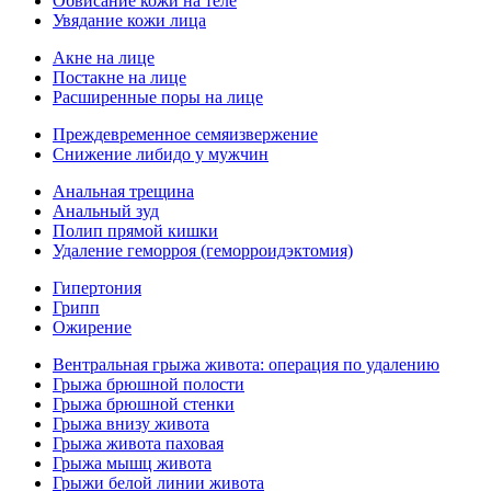
Обвисание кожи на теле
Увядание кожи лица
Акне на лице
Постакне на лице
Расширенные поры на лице
Преждевременное семяизвержение
Снижение либидо у мужчин
Анальная трещина
Анальный зуд
Полип прямой кишки
Удаление геморроя (геморроидэктомия)
Гипертония
Грипп
Ожирение
Вентральная грыжа живота: операция по удалению
Грыжа брюшной полости
Грыжа брюшной стенки
Грыжа внизу живота
Грыжа живота паховая
Грыжа мышц живота
Грыжи белой линии живота