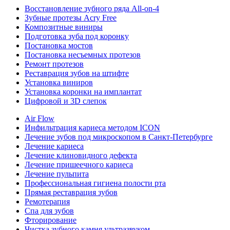
Восстановление зубного ряда All‑on‑4
Зубные протезы Acry Free
Композитные виниры
Подготовка зуба под коронку
Постановка мостов
Постановка несъемных протезов
Ремонт протезов
Реставрация зубов на штифте
Установка виниров
Установка коронки на имплантат
Цифровой и 3D слепок
Air Flow
Инфильтрация кариеса методом ICON
Лечение зубов под микроскопом в Санкт-Петербурге
Лечение кариеса
Лечение клиновидного дефекта
Лечение пришеечного кариеса
Лечение пульпита
Профессиональная гигиена полости рта
Прямая реставрация зубов
Ремотерапия
Спа для зубов
Фторирование
Чистка зубного камня ультразвуком