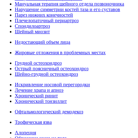
Мануальная терапия шейного отдела позвоночника
Нарушение симметрии костей таза и его суставов
Парез нижних конечностей
Плечелопаточный периартроз
Спондилоартроз
Шейный миозит
Недостающий объем лица
Жировые отложения в проблемных местах
Грудной остеохондроз
Острый поясничный остеохондроз
Шейно-грудной остеохондроз
Искривление носовой перегородки
Лечение храпа и апноэ
Хронический ринит
Хронический тонзиллит
Офтальмологический демодекоз
Трофическая язва
Алопеция