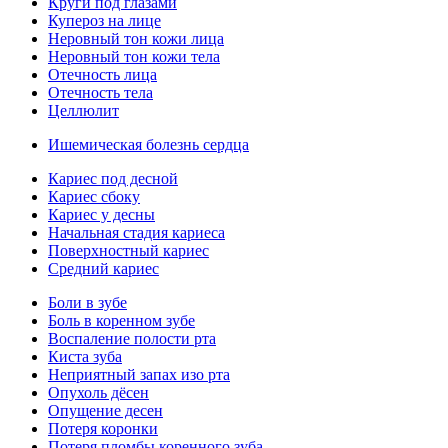
Круги под глазами
Купероз на лице
Неровный тон кожи лица
Неровный тон кожи тела
Отечность лица
Отечность тела
Целлюлит
Ишемическая болезнь сердца
Кариес под десной
Кариес сбоку
Кариес у десны
Начальная стадия кариеса
Поверхностный кариес
Средний кариес
Боли в зубе
Боль в коренном зубе
Воспаление полости рта
Киста зуба
Неприятный запах изо рта
Опухоль дёсен
Опущение десен
Потеря коронки
Потеря пломбы коренного зуба