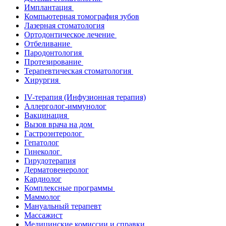
Имплантация
Компьютерная томография зубов
Лазерная стоматология
Ортодонтическое лечение
Отбеливание
Пародонтология
Протезирование
Терапевтическая стоматология
Хирургия
IV-терапия (Инфузионная терапия)
Аллерголог-иммунолог
Вакцинация
Вызов врача на дом
Гастроэнтеролог
Гепатолог
Гинеколог
Гирудотерапия
Дерматовенеролог
Кардиолог
Комплексные программы
Маммолог
Мануальный терапевт
Массажист
Медицинские комиссии и справки