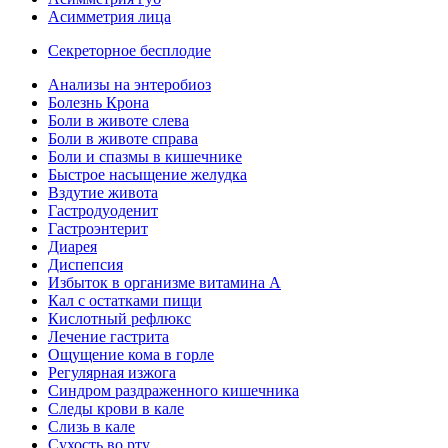
Асимметрия лица
Секреторное бесплодие
Анализы на энтеробиоз
Болезнь Крона
Боли в животе слева
Боли в животе справа
Боли и спазмы в кишечнике
Быстрое насыщение желудка
Вздутие живота
Гастродуоденит
Гастроэнтерит
Диарея
Диспепсия
Избыток в организме витамина А
Кал с остатками пищи
Кислотный рефлюкс
Лечение гастрита
Ощущение кома в горле
Регулярная изжога
Синдром раздраженного кишечника
Следы крови в кале
Слизь в кале
Сухость во рту