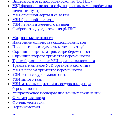
Видеоэзофагогастродуоденоскопия (ВЭГДС)
УЗД брюшной полости с функциональными пробами на
желчный пузырь
УЗИ брюшной аорты и ее ветви
УЗИ брюшной полости
УЗИ печени и желчного пузыря
Фиброгастродуоденоскопия (ФГДС)
Жидкостная цитология
Измерение количества околоплодных вод
Проверить проходимость маточных труб
Скрининг в третьем триместре беременности
Скрининг второго триместра беременности
Трансабдоминальное УЗИ органов малого таза
Трансвагинальное УЗИ органов малого таза
УЗИ в первом триместре беременности
УЗИ вен и сосудов малого таза
УЗИ малого таза
УЗИ маточных артерий и сосудов плода при
беременности
Ультразвуковое исследование лонных сочленений
Фетометрия плода
Фолликулометрия
Цервикометрия