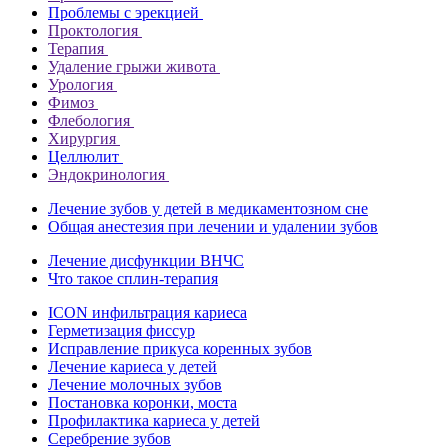
Проблемы с эрекцией
Проктология
Терапия
Удаление грыжи живота
Урология
Фимоз
Флебология
Хирургия
Целлюлит
Эндокринология
Лечение зубов у детей в медикаментозном сне
Общая анестезия при лечении и удалении зубов
Лечение дисфункции ВНЧС
Что такое сплин-терапия
ICON инфильтрация кариеса
Герметизация фиссур
Исправление прикуса коренных зубов
Лечение кариеса у детей
Лечение молочных зубов
Постановка коронки, моста
Профилактика кариеса у детей
Серебрение зубов