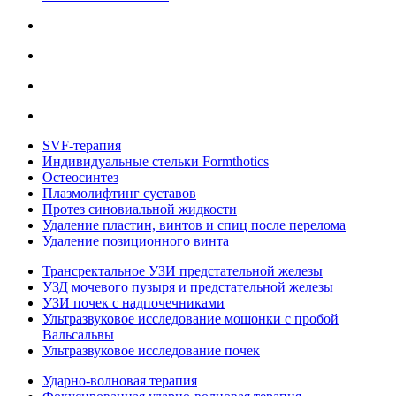
SVF-терапия
Индивидуальные стельки Formthotics
Остеосинтез
Плазмолифтинг суставов
Протез синовиальной жидкости
Удаление пластин, винтов и спиц после перелома
Удаление позиционного винта
Трансректальное УЗИ предстательной железы
УЗД мочевого пузыря и предстательной железы
УЗИ почек с надпочечниками
Ультразвуковое исследование мошонки с пробой
Вальсальвы
Ультразвуковое исследование почек
Ударно-волновая терапия