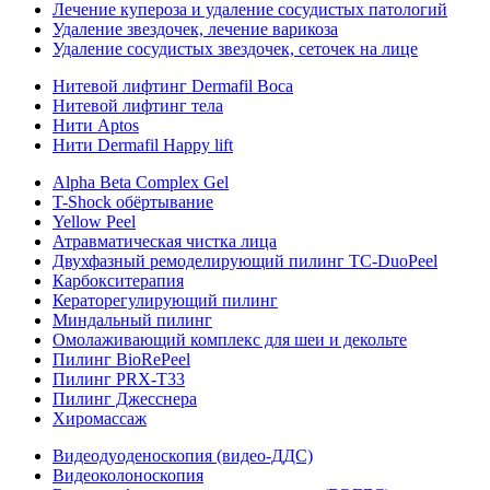
Лечение купероза и удаление сосудистых патологий
Удаление звездочек, лечение варикоза
Удаление сосудистых звездочек, сеточек на лице
Нитевой лифтинг Dermafil Boca
Нитевой лифтинг тела
Нити Aptos
Нити Dermafil Happy lift
Alpha Beta Complex Gel
T-Shock обёртывание
Yellow Peel
Атравматическая чистка лица
Двухфазный ремоделирующий пилинг TC-DuoPeel
Карбокситерапия
Кераторегулирующий пилинг
Миндальный пилинг
Омолаживающий комплекс для шеи и декольте
Пилинг BioRePeel
Пилинг PRX-T33
Пилинг Джесснера
Хиромассаж
Видеодуоденоскопия (видео-ДДС)
Видеоколоноскопия