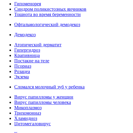
Гипоменорея
Синдром поликистозных яичников
Тошнота во время беременности
Офтальмологический демодекоз
Демодекоз
Атопический дерматит
Гипергидроз
Крапивница
Постакне на теле
Псориаз
Розацеа
Экзема
Сломался молочный зуб у ребенка
Вирус папилломы у женщин
Вирус папилломы человека
Микоплазмоз
Трихомониаз
Хламидиоз
Цитомегаловирус