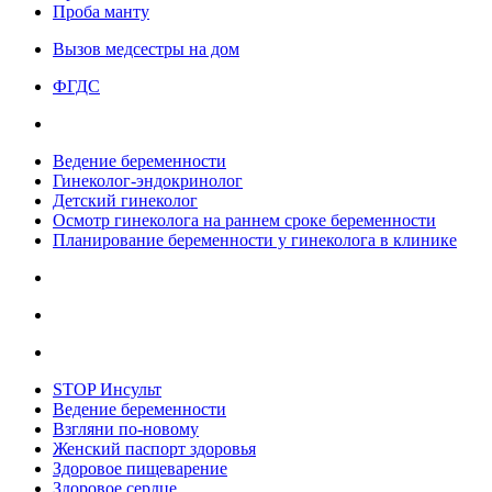
Проба манту
Вызов медсестры на дом
ФГДС
Ведение беременности
Гинеколог-эндокринолог
Детский гинеколог
Осмотр гинеколога на раннем сроке беременности
Планирование беременности у гинеколога в клинике
STOP Инсульт
Ведение беременности
Взгляни по-новому
Женский паспорт здоровья
Здоровое пищеварение
Здоровое сердце