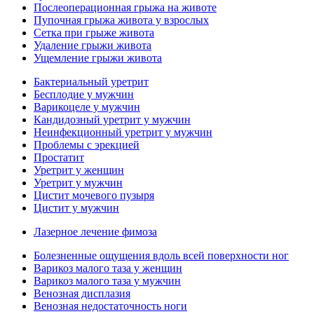
Послеоперационная грыжа на животе
Пупочная грыжа живота у взрослых
Сетка при грыже живота
Удаление грыжи живота
Ущемление грыжи живота
Бактериальный уретрит
Бесплодие у мужчин
Варикоцеле у мужчин
Кандидозный уретрит у мужчин
Неинфекционный уретрит у мужчин
Проблемы с эрекцией
Простатит
Уретрит у женщин
Уретрит у мужчин
Цистит мочевого пузыря
Цистит у мужчин
Лазерное лечение фимоза
Болезненные ощущения вдоль всей поверхности ног
Варикоз малого таза у женщин
Варикоз малого таза у мужчин
Венозная дисплазия
Венозная недостаточность ноги