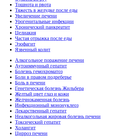
Тошнота и рвота
Тяжесть в желудке после еды
Увеличение печени
Урогенитальные инфекции
Хронический панкреатит
Целиакия
Частая отрыжка после еды
Эзофагит
Язвенный колит
Алкогольное поражение печени
Аутоиммунный гепатит
Болезнь гемохроматоз
Боли в правом подреберье
Боль в печени
Генетическая болезнь Жильбера
Желтый цвет глаз и кожи
Желчнокаменная болезнь
Инфекционный мононуклеоз
Лекарственный гепатит
Неалкогольная жировая болезнь печени
Токсический гепатит
Холангит
Цирроз печени