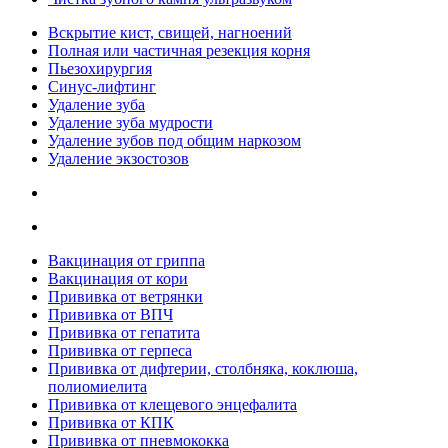
Вскрытие кист, свищей, нагноений
Полная или частичная резекция корня
Пьезохирургия
Синус-лифтинг
Удаление зуба
Удаление зуба мудрости
Удаление зубов под общим наркозом
Удаление экзостозов
Вакцинация от гриппа
Вакцинация от кори
Прививка от ветрянки
Прививка от ВПЧ
Прививка от гепатита
Прививка от герпеса
Прививка от дифтерии, столбняка, коклюша,
полиомиелита
Прививка от клещевого энцефалита
Прививка от КПК
Прививка от пневмококка