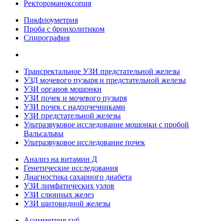
Ректороманоксопия
Пикфлоуметрия
Проба с бронхолитиком
Спирография
Трансректальное УЗИ предстательной железы
УЗД мочевого пузыря и предстательной железы
УЗИ органов мошонки
УЗИ почек и мочевого пузыря
УЗИ почек с надпочечниками
УЗИ предстательной железы
Ультразвуковое исследование мошонки с пробой
Вальсальвы
Ультразвуковое исследование почек
Анализ на витамин Д
Генетические исследования
Диагностика сахарного диабета
УЗИ лимфатических узлов
УЗИ слюнных желез
УЗИ щитовидной железы
Асимметрия губ