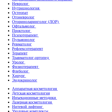
Невролог
Нутрициология
Остеопат
Отоневролог
Оториноларинголог (ЛОР)
Офтальмолог
Проктолог
Психотерапевт
Пульмонолог
Ревматолог
Рефлексотерапевт
Терапевт
Травматолог-ортопед
Уролог
Физиотерапевт
Флеболог
Хирург
Эндокринолог
Аппаратная косметология
Детская косметология
Инъекционные методики
Лазерная косметология
Нитевой лифтинг
Уходовые комплексы