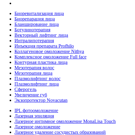
Биоревитализация лица
Биорепарация лица
Бланширование лица
Ботулинотерапия
Векторный лифтинг лица
Интралипотерапия
Инъекция препарата Profhilo
Коллагеновое омоложение Nithya
Комплексное омоложение Full face
Контурная пластика лица
Мезотерапия волос
Мезотерапия лица
Плазмолифтинг волос
Плазмолифтинг лица
Сферогель
Увеличение губ
Экзопротектор Novacutan
IPL фотоомоложение
Лазерная эпиляция
Лазерное интимное омоложение MonaLisa Touch
Лазерное омоложение
Лазерное удаление сосудистых образований