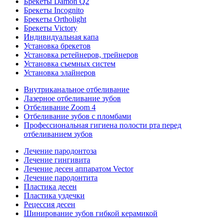
Брекеты Damon Q2
Брекеты Incognito
Брекеты Ortholight
Брекеты Victory
Индивидуальная капа
Установка брекетов
Установка ретейнеров, трейнеров
Установка съемных систем
Установка элайнеров
Внутриканальное отбеливание
Лазерное отбеливание зубов
Отбеливание Zoom 4
Отбеливание зубов с пломбами
Профессиональная гигиена полости рта перед
отбеливанием зубов
Лечение пародонтоза
Лечение гингивита
Лечение десен аппаратом Vector
Лечение пародонтита
Пластика десен
Пластика уздечки
Рецессия десен
Шинирование зубов гибкой керамикой