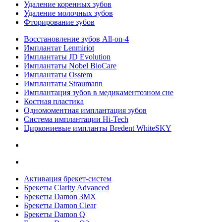
Удаление коренных зубов
Удаление молочных зубов
Фторирование зубов
Восстановление зубов All‑on‑4
Имплантат Lenmiriot
Имплантаты JD Evolution
Имплантаты Nobel BioСare
Имплантаты Osstem
Имплантаты Straumann
Имплантация зубов в медикаментозном сне
Костная пластика
Одномоментная имплантация зубов
Система имплантации Hi-Tech
Циркониевые импланты Bredent WhiteSKY
Активация брекет-систем
Брекеты Clarity Advanced
Брекеты Damon 3MX
Брекеты Damon Clear
Брекеты Damon Q