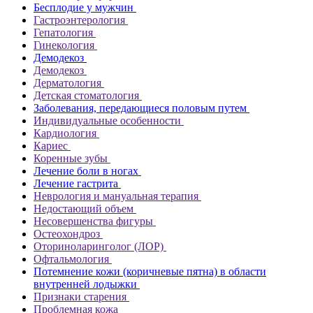
Бесплодие у мужчин
Гастроэнтерология
Гепатология
Гинекология
Демодекоз
Демодекоз
Дерматология
Детская стоматология
Заболевания, передающиеся половым путем
Индивидуальные особенности
Кардиология
Кариес
Коренные зубы
Лечение боли в ногах
Лечение гастрита
Неврология и мануальная терапия
Недостающий объем
Несовершенства фигуры
Остеохондроз
Оториноларинголог (ЛОР)
Офтальмология
Потемнение кожи (коричневые пятна) в области
внутренней лодыжки
Признаки старения
Проблемная кожа