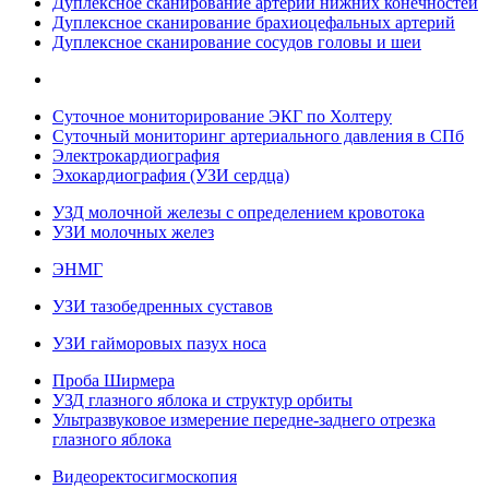
Дуплексное сканирование артерий нижних конечностей
Дуплексное сканирование брахиоцефальных артерий
Дуплексное сканирование сосудов головы и шеи
Суточное мониторирование ЭКГ по Холтеру
Суточный мониторинг артериального давления в СПб
Электрокардиография
Эхокардиография (УЗИ сердца)
УЗД молочной железы с определением кровотока
УЗИ молочных желез
ЭНМГ
УЗИ тазобедренных суставов
УЗИ гайморовых пазух носа
Проба Ширмера
УЗД глазного яблока и структур орбиты
Ультразвуковое измерение передне-заднего отрезка
глазного яблока
Видеоректосигмоскопия