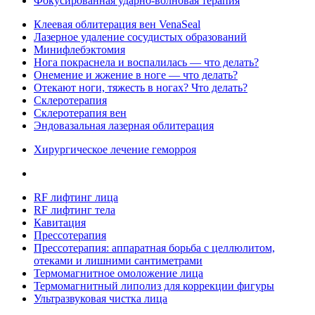
Фокусированная ударно-волновая терапия
Клеевая облитерация вен VenaSeal
Лазерное удаление сосудистых образований
Минифлебэктомия
Нога покраснела и воспалилась — что делать?
Онемение и жжение в ноге — что делать?
Отекают ноги, тяжесть в ногах? Что делать?
Склеротерапия
Склеротерапия вен
Эндовазальная лазерная облитерация
Хирургическое лечение геморроя
RF лифтинг лица
RF лифтинг тела
Кавитация
Прессотерапия
Прессотерапия: аппаратная борьба с целлюлитом,
отеками и лишними сантиметрами
Термомагнитное омоложение лица
Термомагнитный липолиз для коррекции фигуры
Ультразвуковая чистка лица