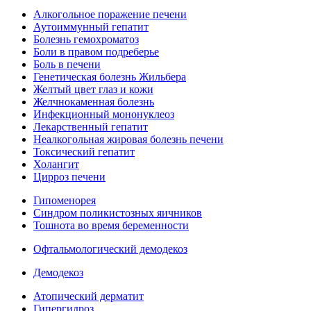
Алкогольное поражение печени
Аутоиммунный гепатит
Болезнь гемохроматоз
Боли в правом подреберье
Боль в печени
Генетическая болезнь Жильбера
Желтый цвет глаз и кожи
Желчнокаменная болезнь
Инфекционный мононуклеоз
Лекарственный гепатит
Неалкогольная жировая болезнь печени
Токсический гепатит
Холангит
Цирроз печени
Гипоменорея
Синдром поликистозных яичников
Тошнота во время беременности
Офтальмологический демодекоз
Демодекоз
Атопический дерматит
Гипергидроз