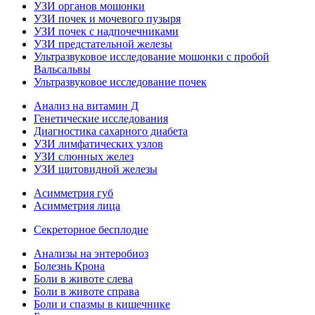
УЗИ органов мошонки
УЗИ почек и мочевого пузыря
УЗИ почек с надпочечниками
УЗИ предстательной железы
Ультразвуковое исследование мошонки с пробой
Вальсальвы
Ультразвуковое исследование почек
Анализ на витамин Д
Генетические исследования
Диагностика сахарного диабета
УЗИ лимфатических узлов
УЗИ слюнных желез
УЗИ щитовидной железы
Асимметрия губ
Асимметрия лица
Секреторное бесплодие
Анализы на энтеробиоз
Болезнь Крона
Боли в животе слева
Боли в животе справа
Боли и спазмы в кишечнике