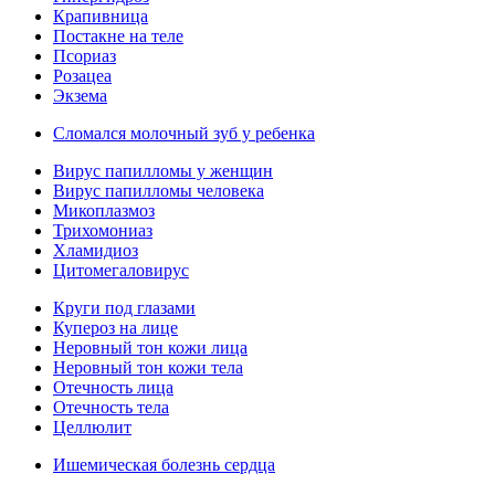
Крапивница
Постакне на теле
Псориаз
Розацеа
Экзема
Сломался молочный зуб у ребенка
Вирус папилломы у женщин
Вирус папилломы человека
Микоплазмоз
Трихомониаз
Хламидиоз
Цитомегаловирус
Круги под глазами
Купероз на лице
Неровный тон кожи лица
Неровный тон кожи тела
Отечность лица
Отечность тела
Целлюлит
Ишемическая болезнь сердца