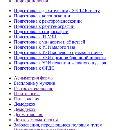
Эндокринология
Подготовка к дыхательному ХЕЛИК-тесту
Подготовка к колоноскопии
Подготовка к ректороманоскопии
Подготовка к рентгенографии
Подготовка к спирографии
Подготовка к ТРУЗИ
Подготовка к узи аорты и её ветвей
Подготовка к УЗИ малого таза
Подготовка к УЗИ мочевого пузыря и почек
Подготовка к УЗИ органов брюшной полости
Подготовка к УЗИ печени и желчного пузыря
Подготовка к ФГДС
Асимметрия формы
Бесплодие у мужчин
Гастроэнтерология
Гепатология
Гинекология
Демодекоз
Демодекоз
Дерматология
Детская стоматология
Заболевания, передающиеся половым путем