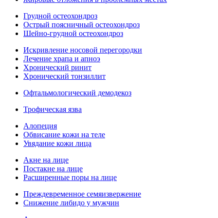
Грудной остеохондроз
Острый поясничный остеохондроз
Шейно-грудной остеохондроз
Искривление носовой перегородки
Лечение храпа и апноэ
Хронический ринит
Хронический тонзиллит
Офтальмологический демодекоз
Трофическая язва
Алопеция
Обвисание кожи на теле
Увядание кожи лица
Акне на лице
Постакне на лице
Расширенные поры на лице
Преждевременное семяизвержение
Снижение либидо у мужчин