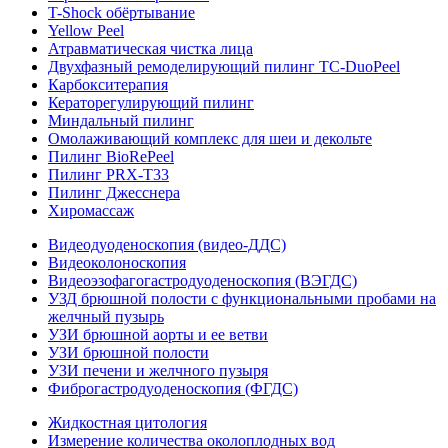
T-Shock обёртывание
Yellow Peel
Атравматическая чистка лица
Двухфазный ремоделирующий пилинг TC-DuoPeel
Карбокситерапия
Кераторегулирующий пилинг
Миндальный пилинг
Омолаживающий комплекс для шеи и декольте
Пилинг BioRePeel
Пилинг PRX-T33
Пилинг Джесснера
Хиромассаж
Видеодуоденоскопия (видео-ДДС)
Видеоколоноскопия
Видеоэзофагогастродуоденоскопия (ВЭГДС)
УЗД брюшной полости с функциональными пробами на
желчный пузырь
УЗИ брюшной аорты и ее ветви
УЗИ брюшной полости
УЗИ печени и желчного пузыря
Фиброгастродуоденоскопия (ФГДС)
Жидкостная цитология
Измерение количества околоплодных вод