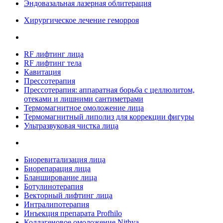
Эндовазальная лазерная облитерация
Хирургическое лечение геморроя
RF лифтинг лица
RF лифтинг тела
Кавитация
Прессотерапия
Прессотерапия: аппаратная борьба с целлюлитом,
отеками и лишними сантиметрами
Термомагнитное омоложение лица
Термомагнитный липолиз для коррекции фигуры
Ультразвуковая чистка лица
Биоревитализация лица
Биорепарация лица
Бланширование лица
Ботулинотерапия
Векторный лифтинг лица
Интралипотерапия
Инъекция препарата Profhilo
Коллагеновое омоложение Nithya