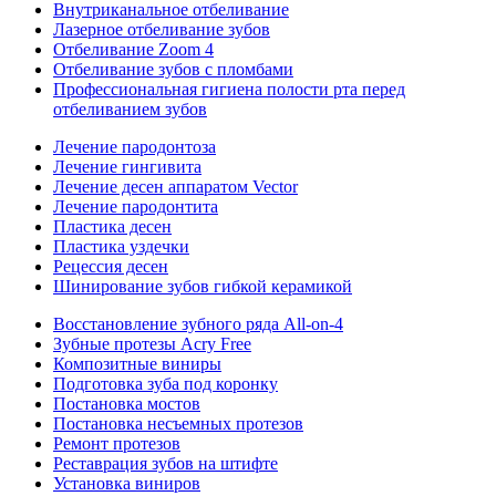
Внутриканальное отбеливание
Лазерное отбеливание зубов
Отбеливание Zoom 4
Отбеливание зубов с пломбами
Профессиональная гигиена полости рта перед
отбеливанием зубов
Лечение пародонтоза
Лечение гингивита
Лечение десен аппаратом Vector
Лечение пародонтита
Пластика десен
Пластика уздечки
Рецессия десен
Шинирование зубов гибкой керамикой
Восстановление зубного ряда All‑on‑4
Зубные протезы Acry Free
Композитные виниры
Подготовка зуба под коронку
Постановка мостов
Постановка несъемных протезов
Ремонт протезов
Реставрация зубов на штифте
Установка виниров