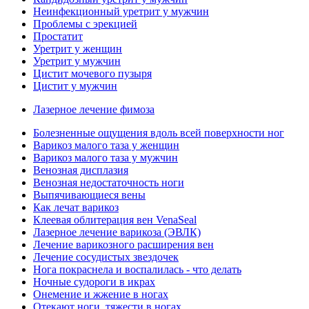
Неинфекционный уретрит у мужчин
Проблемы с эрекцией
Простатит
Уретрит у женщин
Уретрит у мужчин
Цистит мочевого пузыря
Цистит у мужчин
Лазерное лечение фимоза
Болезненные ощущения вдоль всей поверхности ног
Варикоз малого таза у женщин
Варикоз малого таза у мужчин
Венозная дисплазия
Венозная недостаточность ноги
Выпячивающиеся вены
Как лечат варикоз
Клеевая облитерация вен VenaSeal
Лазерное лечение варикоза (ЭВЛК)
Лечение варикозного расширения вен
Лечение сосудистых звездочек
Нога покраснела и воспалилась - что делать
Ночные судороги в икрах
Онемение и жжение в ногах
Отекают ноги, тяжести в ногах