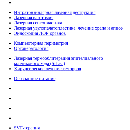
Интратонзиллярная лазерная деструкция
Лазерная вазотомия
Лазерная септопластика
Лазерная увулопалатопластика: лечение храпа и апноэ
Эндоскопия ЛОР-органов
Компьютерная периметрия
Ортокератология
Лазерная термооблитерация эпителиального
копчикового хода (SiLaC)
Хирургическое лечение геморроя
Осознанное питание
SVF-терапия