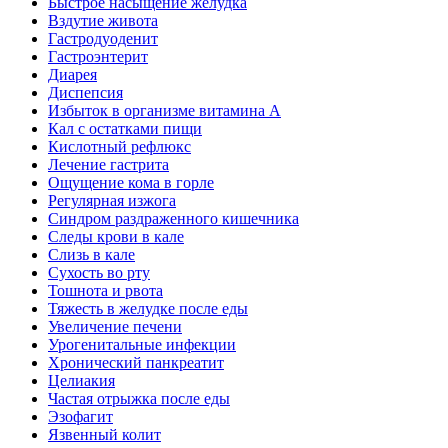
Быстрое насыщение желудка
Вздутие живота
Гастродуоденит
Гастроэнтерит
Диарея
Диспепсия
Избыток в организме витамина А
Кал с остатками пищи
Кислотный рефлюкс
Лечение гастрита
Ощущение кома в горле
Регулярная изжога
Синдром раздраженного кишечника
Следы крови в кале
Слизь в кале
Сухость во рту
Тошнота и рвота
Тяжесть в желудке после еды
Увеличение печени
Урогенитальные инфекции
Хронический панкреатит
Целиакия
Частая отрыжка после еды
Эзофагит
Язвенный колит