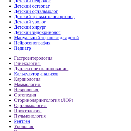
Детский невролог
Детский остеопат
Детский офтальмолог
Детский травматолог-ортопед
Детский уролог
Детский хирург
Детский эндокринолог
Мануальный терапевт для детей
Нейросонография
Педиатр
Гастроэнтерология
Гинекология
Дуплексное сканирование
Калькулятор анализов
Кардиология
Маммология
Неврология
Ортопедия
Оториноларингология (ЛОР)
Офтальмология
Проктология
Пульмонология
Рентген
Урология