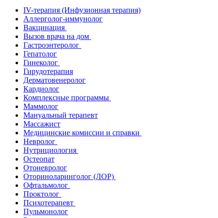
IV-терапия (Инфузионная терапия)
Аллерголог-иммунолог
Вакцинация
Вызов врача на дом
Гастроэнтеролог
Гепатолог
Гинеколог
Гирудотерапия
Дерматовенеролог
Кардиолог
Комплексные программы
Маммолог
Мануальный терапевт
Массажист
Медицинские комиссии и справки
Невролог
Нутрициология
Остеопат
Отоневролог
Оториноларинголог (ЛОР)
Офтальмолог
Проктолог
Психотерапевт
Пульмонолог