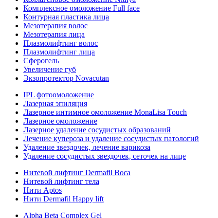
Комплексное омоложение Full face
Контурная пластика лица
Мезотерапия волос
Мезотерапия лица
Плазмолифтинг волос
Плазмолифтинг лица
Сферогель
Увеличение губ
Экзопротектор Novacutan
IPL фотоомоложение
Лазерная эпиляция
Лазерное интимное омоложение MonaLisa Touch
Лазерное омоложение
Лазерное удаление сосудистых образований
Лечение купероза и удаление сосудистых патологий
Удаление звездочек, лечение варикоза
Удаление сосудистых звездочек, сеточек на лице
Нитевой лифтинг Dermafil Boca
Нитевой лифтинг тела
Нити Aptos
Нити Dermafil Happy lift
Alpha Beta Complex Gel