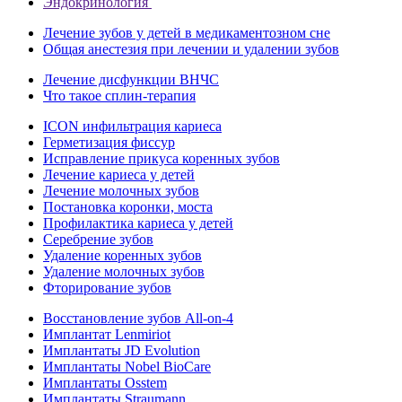
Эндокринология
Лечение зубов у детей в медикаментозном сне
Общая анестезия при лечении и удалении зубов
Лечение дисфункции ВНЧС
Что такое сплин-терапия
ICON инфильтрация кариеса
Герметизация фиссур
Исправление прикуса коренных зубов
Лечение кариеса у детей
Лечение молочных зубов
Постановка коронки, моста
Профилактика кариеса у детей
Серебрение зубов
Удаление коренных зубов
Удаление молочных зубов
Фторирование зубов
Восстановление зубов All‑on‑4
Имплантат Lenmiriot
Имплантаты JD Evolution
Имплантаты Nobel BioСare
Имплантаты Osstem
Имплантаты Straumann