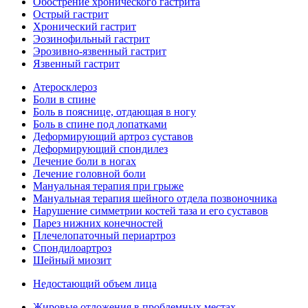
Обострение хронического гастрита
Острый гастрит
Хронический гастрит
Эозинофильный гастрит
Эрозивно-язвенный гастрит
Язвенный гастрит
Атеросклероз
Боли в спине
Боль в пояснице, отдающая в ногу
Боль в спине под лопатками
Деформирующий артроз суставов
Деформирующий спондилез
Лечение боли в ногах
Лечение головной боли
Мануальная терапия при грыже
Мануальная терапия шейного отдела позвоночника
Нарушение симметрии костей таза и его суставов
Парез нижних конечностей
Плечелопаточный периартроз
Спондилоартроз
Шейный миозит
Недостающий объем лица
Жировые отложения в проблемных местах