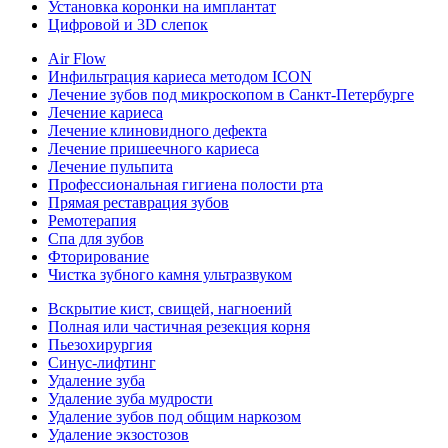
Установка коронки на имплантат
Цифровой и 3D слепок
Air Flow
Инфильтрация кариеса методом ICON
Лечение зубов под микроскопом в Санкт-Петербурге
Лечение кариеса
Лечение клиновидного дефекта
Лечение пришеечного кариеса
Лечение пульпита
Профессиональная гигиена полости рта
Прямая реставрация зубов
Ремотерапия
Спа для зубов
Фторирование
Чистка зубного камня ультразвуком
Вскрытие кист, свищей, нагноений
Полная или частичная резекция корня
Пьезохирургия
Синус-лифтинг
Удаление зуба
Удаление зуба мудрости
Удаление зубов под общим наркозом
Удаление экзостозов