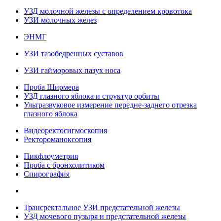
УЗД молочной железы с определением кровотока
УЗИ молочных желез
ЭНМГ
УЗИ тазобедренных суставов
УЗИ гайморовых пазух носа
Проба Ширмера
УЗД глазного яблока и структур орбиты
Ультразвуковое измерение передне-заднего отрезка
глазного яблока
Видеоректосигмоскопия
Ректороманоксопия
Пикфлоуметрия
Проба с бронхолитиком
Спирография
Трансректальное УЗИ предстательной железы
УЗД мочевого пузыря и предстательной железы