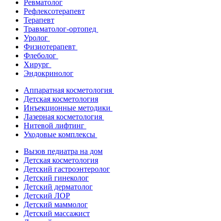
Ревматолог
Рефлексотерапевт
Терапевт
Травматолог-ортопед
Уролог
Физиотерапевт
Флеболог
Хирург
Эндокринолог
Аппаратная косметология
Детская косметология
Инъекционные методики
Лазерная косметология
Нитевой лифтинг
Уходовые комплексы
Вызов педиатра на дом
Детская косметология
Детский гастроэнтеролог
Детский гинеколог
Детский дерматолог
Детский ЛОР
Детский маммолог
Детский массажист