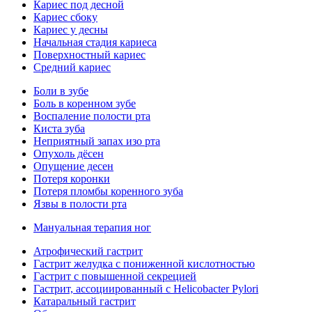
Кариес под десной
Кариес сбоку
Кариес у десны
Начальная стадия кариеса
Поверхностный кариес
Средний кариес
Боли в зубе
Боль в коренном зубе
Воспаление полости рта
Киста зуба
Неприятный запах изо рта
Опухоль дёсен
Опущение десен
Потеря коронки
Потеря пломбы коренного зуба
Язвы в полости рта
Мануальная терапия ног
Атрофический гастрит
Гастрит желудка с пониженной кислотностью
Гастрит с повышенной секрецией
Гастрит, ассоциированный с Helicobacter Pylori
Катаральный гастрит