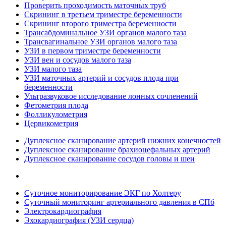
Проверить проходимость маточных труб
Скрининг в третьем триместре беременности
Скрининг второго триместра беременности
Трансабдоминальное УЗИ органов малого таза
Трансвагинальное УЗИ органов малого таза
УЗИ в первом триместре беременности
УЗИ вен и сосудов малого таза
УЗИ малого таза
УЗИ маточных артерий и сосудов плода при
беременности
Ультразвуковое исследование лонных сочленений
Фетометрия плода
Фолликулометрия
Цервикометрия
Дуплексное сканирование артерий нижних конечностей
Дуплексное сканирование брахиоцефальных артерий
Дуплексное сканирование сосудов головы и шеи
Суточное мониторирование ЭКГ по Холтеру
Суточный мониторинг артериального давления в СПб
Электрокардиография
Эхокардиография (УЗИ сердца)