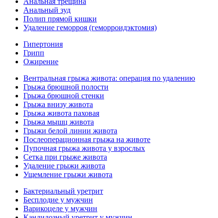
Анальная трещина
Анальный зуд
Полип прямой кишки
Удаление геморроя (геморроидэктомия)
Гипертония
Грипп
Ожирение
Вентральная грыжа живота: операция по удалению
Грыжа брюшной полости
Грыжа брюшной стенки
Грыжа внизу живота
Грыжа живота паховая
Грыжа мышц живота
Грыжи белой линии живота
Послеоперационная грыжа на животе
Пупочная грыжа живота у взрослых
Сетка при грыже живота
Удаление грыжи живота
Ущемление грыжи живота
Бактериальный уретрит
Бесплодие у мужчин
Варикоцеле у мужчин
Кандидозный уретрит у мужчин