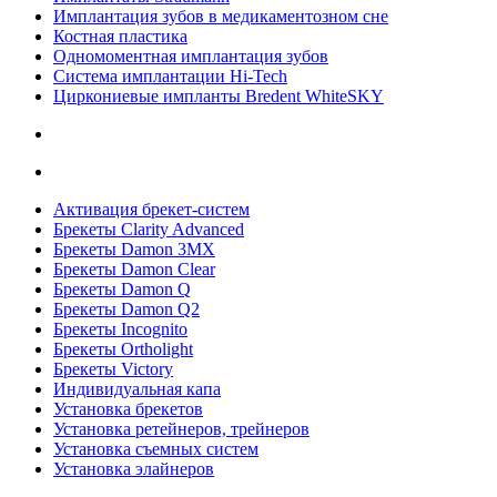
Имплантация зубов в медикаментозном сне
Костная пластика
Одномоментная имплантация зубов
Система имплантации Hi-Tech
Циркониевые импланты Bredent WhiteSKY
Активация брекет-систем
Брекеты Clarity Advanced
Брекеты Damon 3MX
Брекеты Damon Clear
Брекеты Damon Q
Брекеты Damon Q2
Брекеты Incognito
Брекеты Ortholight
Брекеты Victory
Индивидуальная капа
Установка брекетов
Установка ретейнеров, трейнеров
Установка съемных систем
Установка элайнеров