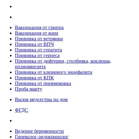
Вакцинация от гриппа
Вакцинация от кори
Прививка от ветрянки
Прививка от ВПЧ
Прививка от гепатита
Прививка от герпеса
Прививка от дифтерии, столбняка, коклюша,
полиомиелита
Прививка от клещевого энцефалита
Прививка от КПК
Прививка от пневмококка
Проба манту
Вызов медсестры на дом
ФГДС
Ведение беременности
Гинеколог-эндокринолог