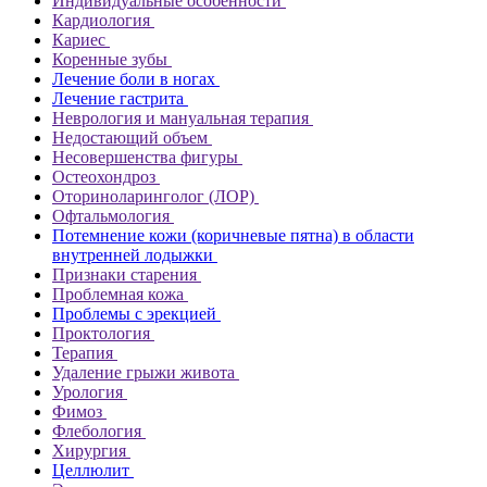
Индивидуальные особенности
Кардиология
Кариес
Коренные зубы
Лечение боли в ногах
Лечение гастрита
Неврология и мануальная терапия
Недостающий объем
Несовершенства фигуры
Остеохондроз
Оториноларинголог (ЛОР)
Офтальмология
Потемнение кожи (коричневые пятна) в области
внутренней лодыжки
Признаки старения
Проблемная кожа
Проблемы с эрекцией
Проктология
Терапия
Удаление грыжи живота
Урология
Фимоз
Флебология
Хирургия
Целлюлит