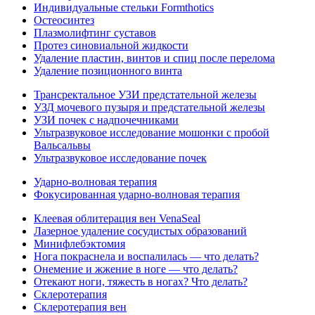
Индивидуальные стельки Formthotics
Остеосинтез
Плазмолифтинг суставов
Протез синовиальной жидкости
Удаление пластин, винтов и спиц после перелома
Удаление позиционного винта
Трансректальное УЗИ предстательной железы
УЗД мочевого пузыря и предстательной железы
УЗИ почек с надпочечниками
Ультразвуковое исследование мошонки с пробой
Вальсальвы
Ультразвуковое исследование почек
Ударно-волновая терапия
Фокусированная ударно-волновая терапия
Клеевая облитерация вен VenaSeal
Лазерное удаление сосудистых образований
Минифлебэктомия
Нога покраснела и воспалилась — что делать?
Онемение и жжение в ноге — что делать?
Отекают ноги, тяжесть в ногах? Что делать?
Склеротерапия
Склеротерапия вен